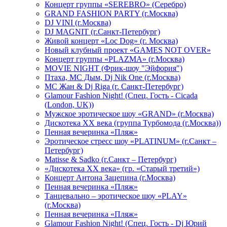
Концерт группы «SEREBRO» (Серебро)
GRAND FASHION PARTY (г.Москва)
DJ VINI (г.Москва)
DJ MAGNIT (г.Санкт-Петербург)
Живой концерт «Loc Dog» (г. Москва)
Новый клубный проект «GAMES NOT OVER»
Концерт группы «PLAZMA» (г.Москва)
MOVIE NIGHT (Фрик-шоу "Эйфория")
Птаха, МС Дым, Dj Nik One (г.Москва)
МС Жан & Dj Riga (г. Санкт-Петербург)
Glamour Fashion Night! (Спец. Гость - Cicada
(London, UK))
Мужское эротическое шоу «GRAND» (г.Москва)
Дискотека XX века (группа Турбомода (г.Москва))
Пенная вечеринка «Пляж»
Эротическое стресс шоу «PLATINUM» (г.Санкт –
Петербург)
Matisse & Sadko (г.Санкт – Петербург)
«Дискотека ХХ века» (гр. «Старый третий»)
Концерт Антона Зацепина (г.Москва)
Пенная вечеринка «Пляж»
Танцевально – эротическое шоу «PLAY»
(г.Москва)
Пенная вечеринка «Пляж»
Glamour Fashion Night! (Спец. Гость - Dj Юрий