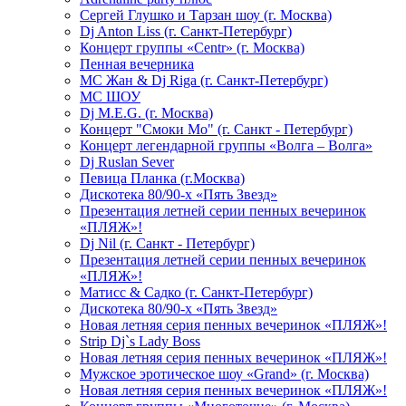
Сергей Глушко и Тарзан шоу (г. Москва)
Dj Anton Liss (г. Санкт-Петербург)
Концерт группы «Centr» (г. Москва)
Пенная вечерника
МС Жан & Dj Riga (г. Санкт-Петербург)
МС ШОУ
Dj M.E.G. (г. Москва)
Концерт "Смоки Мо" (г. Санкт - Петербург)
Концерт легендарной группы «Волга – Волга»
Dj Ruslan Sever
Певица Планка (г.Москва)
Дискотека 80/90-х «Пять Звезд»
Презентация летней серии пенных вечеринок
«ПЛЯЖ»!
Dj Nil (г. Санкт - Петербург)
Презентация летней серии пенных вечеринок
«ПЛЯЖ»!
Матисс & Садко (г. Санкт-Петербург)
Дискотека 80/90-х «Пять Звезд»
Новая летняя серия пенных вечеринок «ПЛЯЖ»!
Strip Dj`s Lady Boss
Новая летняя серия пенных вечеринок «ПЛЯЖ»!
Мужское эротическое шоу «Grand» (г. Москва)
Новая летняя серия пенных вечеринок «ПЛЯЖ»!