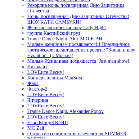
Рекордна ночь, посвященная Дню Защитника
Отечества
Ночь, посвященная Дню Защитника Отечества!
ШОУ КАТИ САМБУКИ!
Женское эротическое шоу Lady Night
группа Каспийский груз
Trance Dance Night. Alex M.O.R.P.H
Милым женщинам посвящается!!! Праздничное
эротическое представление проекта: "Конан и шоу
Evolution" (г. Москва)
Милым Женщинам посвящается! Just man show!
Лигалайз
LOVEите Весну!
Концерт певицы МакSим
Жара
Фактор-2
LOVEите Весну!
Чичерина
LOVEите Весну!
Trance Dance Night. Alexander Popov
LOVEите Весну!
Егор Крид/KReeD!
MC Zali
Открытие серии пенных вечеринок SUMMER