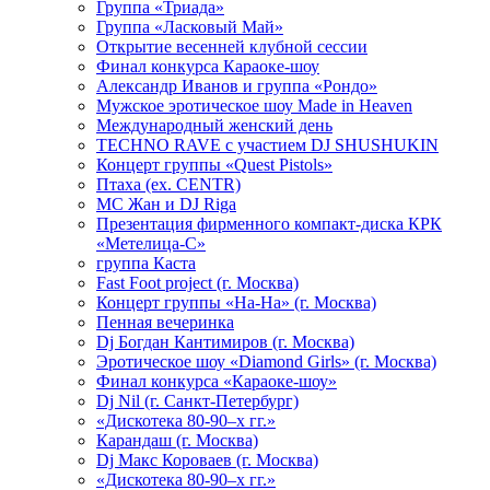
Группа «Триада»
Группа «Ласковый Май»
Открытие весенней клубной сессии
Финал конкурса Караоке-шоу
Александр Иванов и группа «Рондо»
Мужское эротическое шоу Made in Heaven
Международный женский день
TECHNO RAVE с участием DJ SHUSHUKIN
Концерт группы «Quest Pistols»
Птаха (ex. CENTR)
МС Жан и DJ Riga
Презентация фирменного компакт-диска КРК
«Метелица-С»
группа Каста
Fast Foot project (г. Москва)
Концерт группы «На-На» (г. Москва)
Пенная вечеринка
Dj Богдан Кантимиров (г. Москва)
Эротическое шоу «Diamond Girls» (г. Москва)
Финал конкурса «Караоке-шоу»
Dj Nil (г. Санкт-Петербург)
«Дискотека 80-90–х гг.»
Карандаш (г. Москва)
Dj Макс Короваев (г. Москва)
«Дискотека 80-90–х гг.»