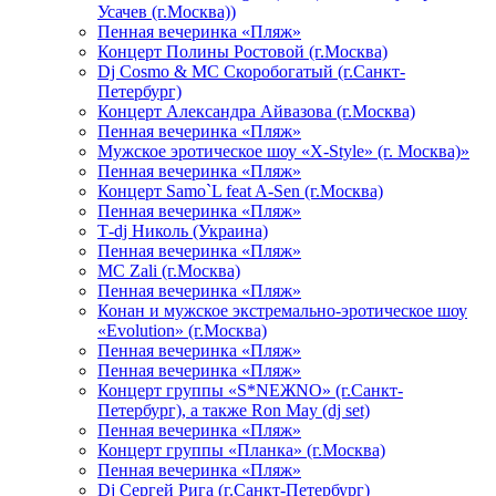
Усачев (г.Москва))
Пенная вечеринка «Пляж»
Концерт Полины Ростовой (г.Москва)
Dj Cosmo & МС Скоробогатый (г.Санкт-
Петербург)
Концерт Александра Айвазова (г.Москва)
Пенная вечеринка «Пляж»
Мужское эротическое шоу «X-Style» (г. Москва)»
Пенная вечеринка «Пляж»
Концерт Samo`L feat A-Sen (г.Москва)
Пенная вечеринка «Пляж»
Т-dj Николь (Украина)
Пенная вечеринка «Пляж»
МС Zali (г.Москва)
Пенная вечеринка «Пляж»
Конан и мужское экстремально-эротическое шоу
«Evolution» (г.Москва)
Пенная вечеринка «Пляж»
Пенная вечеринка «Пляж»
Концерт группы «S*NEЖNO» (г.Санкт-
Петербург), а также Ron May (dj set)
Пенная вечеринка «Пляж»
Концерт группы «Планка» (г.Москва)
Пенная вечеринка «Пляж»
Dj Сергей Рига (г.Санкт-Петербург)