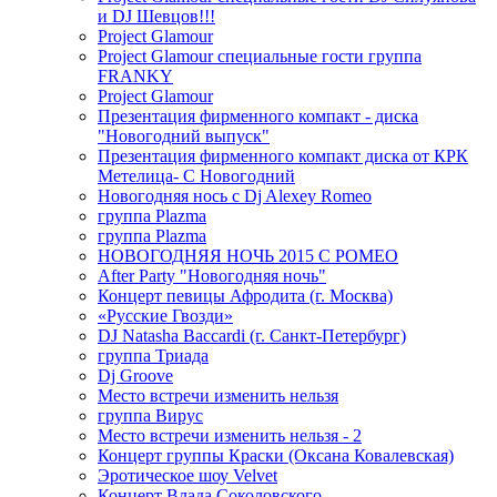
и DJ Шевцов!!!
Project Glamour
Project Glamour специальные гости группа
FRANKY
Project Glamour
Презентация фирменного компакт - диска
"Новогодний выпуск"
Презентация фирменного компакт диска от КРК
Метелица- С Новогодний
Новогодняя нось с Dj Alexey Romeo
группа Plazma
группа Plazma
НОВОГОДНЯЯ НОЧЬ 2015 C РОМЕО
After Party "Новогодняя ночь"
Концерт певицы Афродита (г. Москва)
«Русские Гвозди»
DJ Natasha Baccardi (г. Санкт-Петербург)
группа Триада
Dj Groove
Место встречи изменить нельзя
группа Вирус
Место встречи изменить нельзя - 2
Концерт группы Краски (Оксана Ковалевская)
Эротическое шоу Velvet
Концерт Влада Соколовского