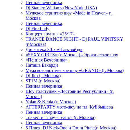
Пенная вечеринка
Dj Stanley Williams (New York, USA)
Мужское стриптиз шоу «Made in Heaven» г.
Москва
Пенная вечеринка
Dj Fire Lady
Концерт группы «25/17»
TRANCE DANCE NIGHT - Dj PAUL VINITSKY
(г.Москва)
Дискотека 80-х «Пять звёзд»
«SEXY GIRLS» (г. Москва) - Эротическое шоу
«Пенная Вечеринка»
Hаташа Бакарди
Мужское эротическое шоу «GRAND» (г. Москва)
Dj Jim (г. Москва)
ST1M (г. Москва)
Пенная вечеринка
Шоу толстушек «Достояние Республики» (г.
Москва)
Yolan & Kenia (г. Москва)
AFTERPARTY мото-шоу на пл. Куйбышева
Пенная вечеринка
Травести - шоу «Teatro» (г. Москва)
Пенная вечеринка
5 Плюх, DJ Nick-One и Drum Pirate(г. Москва)