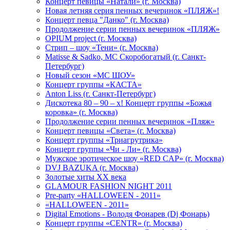
Концерт певицы «Натали» (г. Москва)
Новая летняя серия пенных вечеринок «ПЛЯЖ»!
Концерт певца "Данко" (г. Москва)
Продолжение серии пенных вечеринок «ПЛЯЖ»
OPIUM project (г. Москва)
Стрип – шоу «Тени» (г. Москва)
Matissе & Sadko, MC Скоробогатый (г. Санкт-
Петербург)
Новый сезон «МС ШОУ»
Концерт группы «КАСТА»
Anton Liss (г. Санкт-Петербург)
Дискотека 80 – 90 – х! Концерт группы «Божья
коровка» (г. Москва)
Продолжение серии пенных вечеринок «Пляж»
Концерт певицы «Света» (г. Москва)
Концерт группы «Триагрутрика»
Концерт группы «Чи - Ли» (г. Москва)
Мужское эротическое шоу «RED CAP» (г. Москва)
DVJ BAZUKA (г. Москва)
Золотые хиты XX века
GLAMOUR FASHION NIGHT 2011
Pre-party «HALLOWEEN - 2011»
«HALLOWEEN - 2011»
Digital Emotions - Володя Фонарев (Dj Фонарь)
Концерт группы «CENTR» (г. Москва)