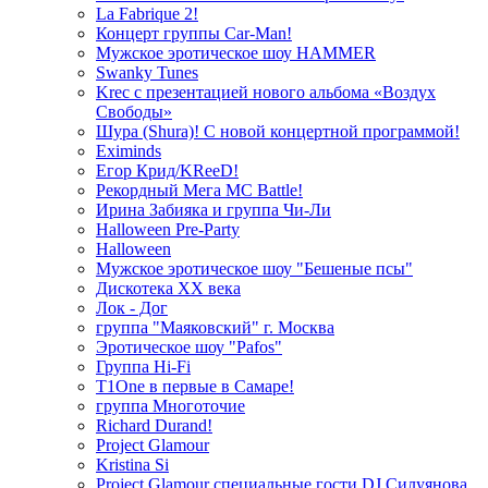
La Fabrique 2!
Концерт группы Car-Man!
Мужское эротическое шоу HAMMER
Swanky Tunes
Krec с презентацией нового альбома «Воздух
Свободы»
Шура (Shura)! С новой концертной программой!
Eximinds
Егор Крид/KReeD!
Рекордный Мега МС Battle!
Ирина Забияка и группа Чи-Ли
Halloween Pre-Party
Halloween
Мужское эротическое шоу "Бешеные псы"
Дискотека ХХ века
Лок - Дог
группа "Маяковский" г. Москва
Эротическое шоу "Pafos"
Группа Hi-Fi
T1One в первые в Самаре!
группа Многоточие
Richard Durand!
Project Glamour
Kristina Si
Project Glamour специальные гости DJ Силуянова