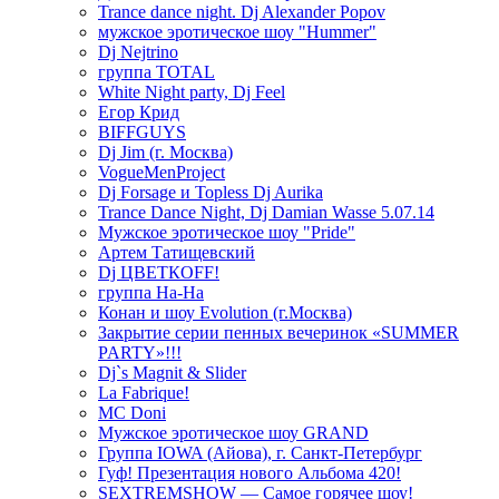
Trance dance night. Dj Alexander Popov
мужское эротическое шоу "Hummer"
Dj Nejtrino
группа TOTAL
White Night party, Dj Feel
Егор Крид
BIFFGUYS
Dj Jim (г. Москва)
VogueMenProject
Dj Forsage и Topless Dj Aurika
Trance Dance Night, Dj Damian Wasse 5.07.14
Мужское эротическое шоу "Pride"
Артем Татищевский
Dj ЦВЕТКOFF!
группа На-На
Конан и шоу Evolution (г.Москва)
Закрытие серии пенных вечеринок «SUMMER
PARTY»!!!
Dj`s Magnit & Slider
La Fabrique!
MC Doni
Мужское эротическое шоу GRAND
Группа IOWA (Айова), г. Санкт-Петербург
Гуф! Презентация нового Альбома 420!
SEXTREMSHOW — Самое горячее шоу!