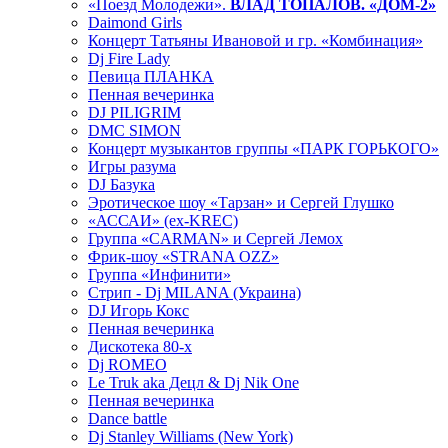
«Поезд Молодежи».
ВЛАД ТОПАЛОВ. «ДОМ-2»
Daimond Girls
Концерт Татьяны Ивановой и гр. «Комбинация»
Dj Fire Lady
Певица ПЛАНКА
Пенная вечеринка
DJ PILIGRIM
DMC SIMON
Концерт музыкантов группы «ПАРК ГОРЬКОГО»
Игры разума
DJ Базука
Эротическое шоу «Тарзан» и Сергей Глушко
«АССАИ» (ex-KREC)
Группа «CARMAN» и Сергей Лемох
Фрик-шоу «STRANA OZZ»
Группа «Инфинити»
Стрип - Dj MILANA (Украина)
DJ Игорь Кокс
Пенная вечеринка
Дискотека 80-х
Dj ROMEO
Le Truk aka Децл & Dj Nik One
Пенная вечеринка
Dance battle
Dj Stanley Williams (New York)