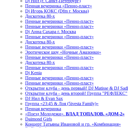
Dj Нил (г. Санкт-Петербург)
Пенная вечеринка «Пенно-пласт»
Dj Игорь КОКС (Dfm г. Москва)
Дискотека 80-х
Пенные вечеринки «Пенно-пласт»
Пенные вечеринки «Пенно-пласт»
Dj Анна Сахара г. Москва
Пенные вечеринки «Пенно-пласт»
Дискотека 80-х
Пенные вечеринки «Пенно-пласт»
Эротическое шоу «Ночные Амазонки»
Пенные вечеринки «Пенно-пласт»
Дискотека 80-х
Пенные вечеринки «Пенно-пласт»
Dj Kenia
Пенные вечеринки «Пенно-пласт»
Пенные вечеринки «Пенно-пласт»
Открытие клуба - день первый! DJ Matisse & DJ Sad
Открытие клуба - день второй! Группа "РЕФЛЕКС"
DJ Нил & Evan Sax
Группа «23:45 & Лоя (5ivesta Family)»
Пенная вечеринка
«Поезд Молодежи».
ВЛАД ТОПАЛОВ. «ДОМ-2»
Daimond Girls
Концерт Татьяны Ивановой и гр. «Комбинация»