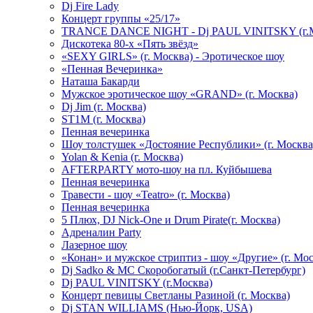
Dj Fire Lady
Концерт группы «25/17»
TRANCE DANCE NIGHT - Dj PAUL VINITSKY (г.М
Дискотека 80-х «Пять звёзд»
«SEXY GIRLS» (г. Москва) - Эротическое шоу
«Пенная Вечеринка»
Hаташа Бакарди
Мужское эротическое шоу «GRAND» (г. Москва)
Dj Jim (г. Москва)
ST1M (г. Москва)
Пенная вечеринка
Шоу толстушек «Достояние Республики» (г. Москва
Yolan & Kenia (г. Москва)
AFTERPARTY мото-шоу на пл. Куйбышева
Пенная вечеринка
Травести - шоу «Teatro» (г. Москва)
Пенная вечеринка
5 Плюх, DJ Nick-One и Drum Pirate(г. Москва)
Адреналин Party
Лазерное шоу
«Конан» и мужское стриптиз - шоу «Другие» (г. Мос
Dj Sadko & МС Скоробогатый (г.Санкт-Петербург)
Dj PAUL VINITSKY (г.Москва)
Концерт певицы Светланы Разиной (г. Москва)
Dj STAN WILLIAMS (Нью-Йорк, USA)