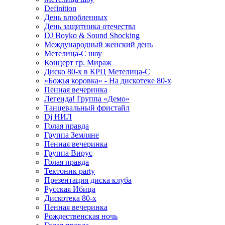
Definition
День влюбленных
День защитника отечества
DJ Boyko & Sound Shocking
Международный женский день
Метелица-С шоу
Концерт гр. Мираж
Диско 80-х в КРЦ Метелица-С
«Божья коровка» - На дискотеке 80-х
Пенная вечеринка
Легенда! Группа «Демо»
Танцевальный фристайл
Dj НИЛ
Голая правда
Группа Земляне
Пенная вечеринка
Группа Вирус
Голая правда
Тектоник party
Презентация диска клуба
Русская Ибица
Дискотека 80-х
Пенная вечеринка
Рождественская ночь