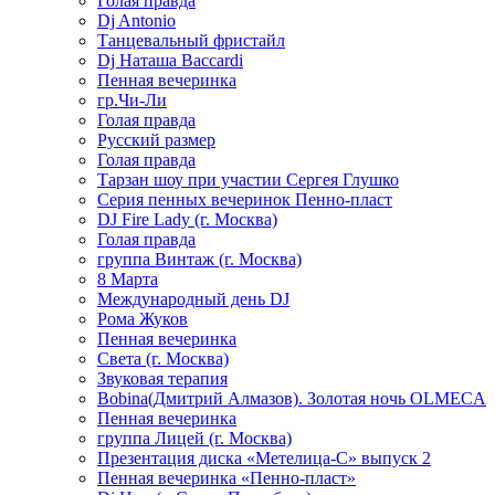
Голая правда
Dj Antonio
Танцевальный фристайл
Dj Наташа Baccardi
Пенная вечеринка
гр.Чи-Ли
Голая правда
Русский размер
Голая правда
Тарзан шоу при участии Сергея Глушко
Серия пенных вечеринок Пенно-пласт
DJ Fire Lady (г. Москва)
Голая правда
группа Винтаж (г. Москва)
8 Марта
Международный день DJ
Рома Жуков
Пенная вечеринка
Света (г. Москва)
Звуковая терапия
Bobina(Дмитрий Алмазов). Золотая ночь OLMECA
Пенная вечеринка
группа Лицей (г. Москва)
Презентация диска «Метелица-С» выпуск 2
Пенная вечеринка «Пенно-пласт»