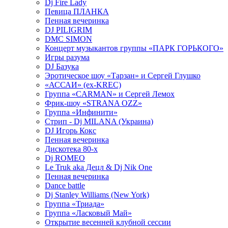
Dj Fire Lady
Певица ПЛАНКА
Пенная вечеринка
DJ PILIGRIM
DMC SIMON
Концерт музыкантов группы «ПАРК ГОРЬКОГО»
Игры разума
DJ Базука
Эротическое шоу «Тарзан» и Сергей Глушко
«АССАИ» (ex-KREC)
Группа «CARMAN» и Сергей Лемох
Фрик-шоу «STRANA OZZ»
Группа «Инфинити»
Стрип - Dj MILANA (Украина)
DJ Игорь Кокс
Пенная вечеринка
Дискотека 80-х
Dj ROMEO
Le Truk aka Децл & Dj Nik One
Пенная вечеринка
Dance battle
Dj Stanley Williams (New York)
Группа «Триада»
Группа «Ласковый Май»
Открытие весенней клубной сессии