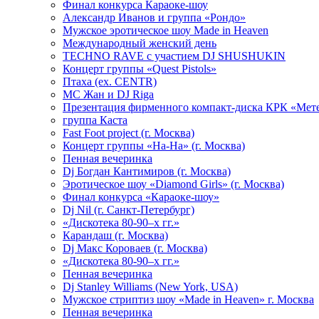
Финал конкурса Караоке-шоу
Александр Иванов и группа «Рондо»
Мужское эротическое шоу Made in Heaven
Международный женский день
TECHNO RAVE с участием DJ SHUSHUKIN
Концерт группы «Quest Pistols»
Птаха (ex. CENTR)
МС Жан и DJ Riga
Презентация фирменного компакт-диска КРК «Мет
группа Каста
Fast Foot project (г. Москва)
Концерт группы «На-На» (г. Москва)
Пенная вечеринка
Dj Богдан Кантимиров (г. Москва)
Эротическое шоу «Diamond Girls» (г. Москва)
Финал конкурса «Караоке-шоу»
Dj Nil (г. Санкт-Петербург)
«Дискотека 80-90–х гг.»
Карандаш (г. Москва)
Dj Макс Короваев (г. Москва)
«Дискотека 80-90–х гг.»
Пенная вечеринка
Dj Stanley Williams (New York, USA)
Мужское стриптиз шоу «Made in Heaven» г. Москва
Пенная вечеринка