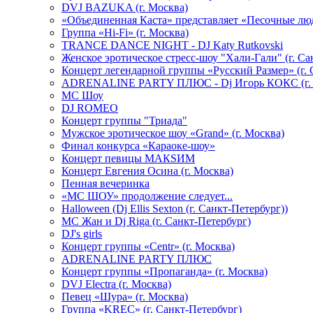
DVJ BAZUKA (г. Москва)
«Объединенная Каста» представляет «Песочные лю
Группа «Hi-Fi» (г. Москва)
TRANCE DANCE NIGHT - DJ Katy Rutkovski
Женское эротическое стресс-шоу "Хали-Гали" (г. Са
Концерт легендарной группы «Русский Размер» (г. 
ADRENALINE PARTY ПЛЮС - Dj Игорь КОКС (г. 
MC Шоу
DJ ROMEO
Концерт группы "Триада"
Мужское эротическое шоу «Grand» (г. Москва)
Финал конкурса «Караоке-шоу»
Концерт певицы МАКSИМ
Концерт Евгения Осина (г. Москва)
Пенная вечеринка
«МС ШОУ» продолжение следует...
Halloween (Dj Ellis Sexton (г. Санкт-Петербург))
МС Жан и Dj Riga (г. Санкт-Петербург)
DJ's girls
Концерт группы «Centr» (г. Москва)
ADRENALINE PARTY ПЛЮС
Концерт группы «Пропаганда» (г. Москва)
DVJ Electra (г. Москва)
Певец «Шура» (г. Москва)
Группа «KREC» (г. Санкт-Петербург)