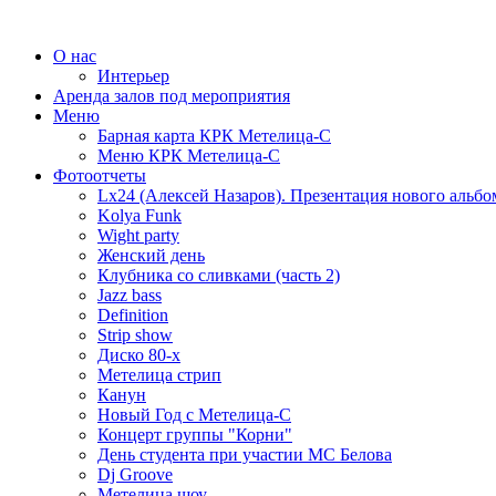
О нас
Интерьер
Аренда залов под мероприятия
Меню
Барная карта КРК Метелица-С
Меню КРК Метелица-С
Фотоотчеты
Lx24 (Алексей Назаров). Презентация нового альбо
Kolya Funk
Wight party
Женский день
Клубника со сливками (часть 2)
Jazz bass
Definition
Strip show
Диско 80-х
Метелица стрип
Канун
Новый Год с Метелица-С
Концерт группы "Корни"
День студента при участии МС Белова
Dj Groove
Метелица шоу