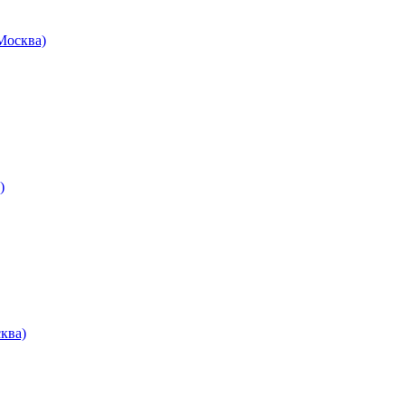
осква)
)
ква)