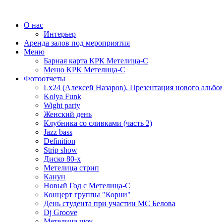
О нас
Интерьер
Аренда залов под мероприятия
Меню
Барная карта КРК Метелица-С
Меню КРК Метелица-С
Фотоотчеты
Lx24 (Алексей Назаров). Презентация нового альбо
Kolya Funk
Wight party
Женский день
Клубника со сливками (часть 2)
Jazz bass
Definition
Strip show
Диско 80-х
Метелица стрип
Канун
Новый Год с Метелица-С
Концерт группы "Корни"
День студента при участии МС Белова
Dj Groove
Метелица шоу