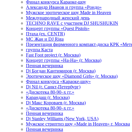
Финал конкурса Караоке-шоу
Александр Иванов и группа «Рондо»
Мужское эротическое шоу Made in Heaven
Международный женский день
TECHNO RAVE с участием DJ SHUSHUKIN
Концерт группы «Quest Pistols»
Птаха (ex. CENTR)
МС Жан и DJ Riga
Презентация фирменного компакт-диска КРК «Мет
группа Каста
Fast Foot project (г. Москва)
Концерт группы «На-На» (г. Москва)
Пенная вечеринка
Dj Богдан Кантимиров (г. Москва)
Эротическое шоу «Diamond Girls» (г. Москва)
Финал конкурса «Караоке-шоу»
Dj Nil (г. Санкт-Петербург)
«Дискотека 80-90–х гг.»
Карандаш (г. Москва)
Dj Макс Короваев (г. Москва)
«Дискотека 80-90–х гг.»
Пенная вечеринка
Dj Stanley Williams (New York, USA)
Мужское стриптиз шоу «Made in Heaven» г. Москва
Пенная вечеринка