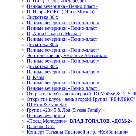
Dj Нил (г. Санкт-Петербург)
Пенная вечеринка «Пенно-пласт»
Dj Игорь КОКС (Dfm г. Москва)
Дискотека 80-х
Пенные вечеринки «Пенно-пласт»
Пенные вечеринки «Пенно-пласт»
Dj Анна Сахара г. Москва
Пенные вечеринки «Пенно-пласт»
Дискотека 80-х
Пенные вечеринки «Пенно-пласт»
Эротическое шоу «Ночные Амазонки»
Пенные вечеринки «Пенно-пласт»
Дискотека 80-х
Пенные вечеринки «Пенно-пласт»
Dj Kenia
Пенные вечеринки «Пенно-пласт»
Пенные вечеринки «Пенно-пласт»
Открытие клуба - день первый! DJ Matisse & DJ Sad
Открытие клуба - день второй! Группа "РЕФЛЕКС"
DJ Нил & Evan Sax
Группа «23:45 & Лоя (5ivesta Family)»
Пенная вечеринка
«Поезд Молодежи».
ВЛАД ТОПАЛОВ. «ДОМ-2»
Daimond Girls
Концерт Татьяны Ивановой и гр. «Комбинация»