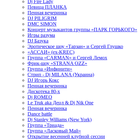
Dj Fire Lady
Певица ПЛАНКА
Пенная вечеринка
DJ PILIGRIM
DMC SIMON
Концерт музыкантов группы «ПАРК ГОРЬКОГО»
Игры разума
DJ Базука
Эротическое шоу «Тарзан» и Сергей Глушко
«АССАИ» (ex-KREC)
Группа «CARMAN» и Сергей Лемох
Фрик-шоу «STRANA OZZ»
Группа «Инфинити»
Стрип - Dj MILANA (Украина)
DJ Игорь Кокс
Пенная вечеринка
Дискотека 80-х
Dj ROMEO
Le Truk aka Децл & Dj Nik One
Пенная вечеринка
Dance battle
Dj Stanley Williams (New York)
Группа «Триада»
Группа «Ласковый Май»
Открытие весенней клубной сессии