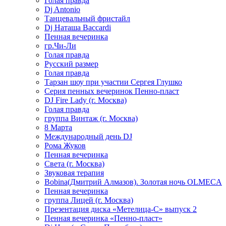
Голая правда
Dj Antonio
Танцевальный фристайл
Dj Наташа Baccardi
Пенная вечеринка
гр.Чи-Ли
Голая правда
Русский размер
Голая правда
Тарзан шоу при участии Сергея Глушко
Серия пенных вечеринок Пенно-пласт
DJ Fire Lady (г. Москва)
Голая правда
группа Винтаж (г. Москва)
8 Марта
Международный день DJ
Рома Жуков
Пенная вечеринка
Света (г. Москва)
Звуковая терапия
Bobina(Дмитрий Алмазов). Золотая ночь OLMECA
Пенная вечеринка
группа Лицей (г. Москва)
Презентация диска «Метелица-С» выпуск 2
Пенная вечеринка «Пенно-пласт»