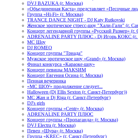
DVJ BAZUKA (г. Москва)
«Объединенная Каста» представляет «Песочные лю
Группа «Hi-Fi» (г. Москва)
TRANCE DANCE NIGHT - DJ Katy Rutkovski
Женское эротическое стресс-шоу "Хали-Гали" (г. Са
Концерт легендарной группы «Русский Размер» (г. 
ADRENALINE PARTY ПЛЮС - Dj Игорь КОКС (г. 
MC Шоу
DJ ROMEO
Концерт группы "Триада"
Мужское эротическое шоу «Grand» (г. Москва)
Финал конкурса «Караоке-шоу»
Концерт певицы МАКSИМ
Концерт Евгения Осина (г. Москва)
Пенная вечеринка
«МС ШОУ» продолжение следует...
Halloween (Dj Ellis Sexton (г. Санкт-Петербург))
МС Жан и Dj Riga (г. Санкт-Петербург)
DJ's girls
Концерт группы «Centr» (г. Москва)
ADRENALINE PARTY ПЛЮС
Концерт группы «Пропаганда» (г. Москва)
DVJ Electra (г. Москва)
Певец «Шура» (г. Москва)
Группа «KREC» (г. Санкт-Петербург)