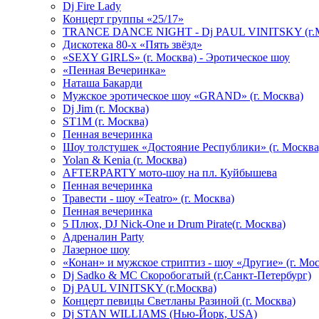
Dj Fire Lady
Концерт группы «25/17»
TRANCE DANCE NIGHT - Dj PAUL VINITSKY (г.М
Дискотека 80-х «Пять звёзд»
«SEXY GIRLS» (г. Москва) - Эротическое шоу
«Пенная Вечеринка»
Hаташа Бакарди
Мужское эротическое шоу «GRAND» (г. Москва)
Dj Jim (г. Москва)
ST1M (г. Москва)
Пенная вечеринка
Шоу толстушек «Достояние Республики» (г. Москва
Yolan & Kenia (г. Москва)
AFTERPARTY мото-шоу на пл. Куйбышева
Пенная вечеринка
Травести - шоу «Teatro» (г. Москва)
Пенная вечеринка
5 Плюх, DJ Nick-One и Drum Pirate(г. Москва)
Адреналин Party
Лазерное шоу
«Конан» и мужское стриптиз - шоу «Другие» (г. Мос
Dj Sadko & МС Скоробогатый (г.Санкт-Петербург)
Dj PAUL VINITSKY (г.Москва)
Концерт певицы Светланы Разиной (г. Москва)
Dj STAN WILLIAMS (Нью-Йорк, USA)