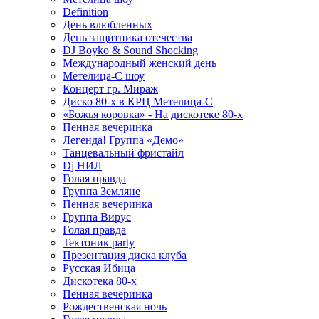
Definition
День влюбленных
День защитника отечества
DJ Boyko & Sound Shocking
Международный женский день
Метелица-С шоу
Концерт гр. Мираж
Диско 80-х в КРЦ Метелица-С
«Божья коровка» - На дискотеке 80-х
Пенная вечеринка
Легенда! Группа «Демо»
Танцевальный фристайл
Dj НИЛ
Голая правда
Группа Земляне
Пенная вечеринка
Группа Вирус
Голая правда
Тектоник party
Презентация диска клуба
Русская Ибица
Дискотека 80-х
Пенная вечеринка
Рождественская ночь