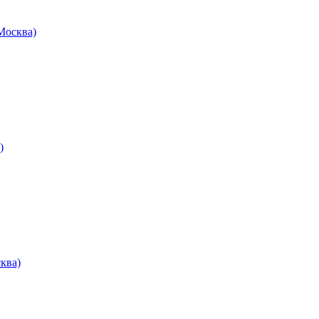
осква)
)
ква)