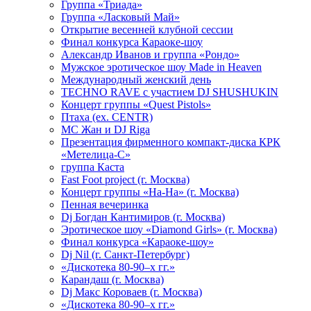
Группа «Триада»
Группа «Ласковый Май»
Открытие весенней клубной сессии
Финал конкурса Караоке-шоу
Александр Иванов и группа «Рондо»
Мужское эротическое шоу Made in Heaven
Международный женский день
TECHNO RAVE с участием DJ SHUSHUKIN
Концерт группы «Quest Pistols»
Птаха (ex. CENTR)
МС Жан и DJ Riga
Презентация фирменного компакт-диска КРК
«Метелица-С»
группа Каста
Fast Foot project (г. Москва)
Концерт группы «На-На» (г. Москва)
Пенная вечеринка
Dj Богдан Кантимиров (г. Москва)
Эротическое шоу «Diamond Girls» (г. Москва)
Финал конкурса «Караоке-шоу»
Dj Nil (г. Санкт-Петербург)
«Дискотека 80-90–х гг.»
Карандаш (г. Москва)
Dj Макс Короваев (г. Москва)
«Дискотека 80-90–х гг.»