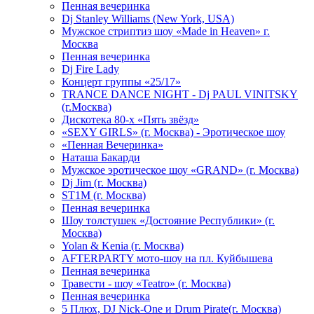
Пенная вечеринка
Dj Stanley Williams (New York, USA)
Мужское стриптиз шоу «Made in Heaven» г.
Москва
Пенная вечеринка
Dj Fire Lady
Концерт группы «25/17»
TRANCE DANCE NIGHT - Dj PAUL VINITSKY
(г.Москва)
Дискотека 80-х «Пять звёзд»
«SEXY GIRLS» (г. Москва) - Эротическое шоу
«Пенная Вечеринка»
Hаташа Бакарди
Мужское эротическое шоу «GRAND» (г. Москва)
Dj Jim (г. Москва)
ST1M (г. Москва)
Пенная вечеринка
Шоу толстушек «Достояние Республики» (г.
Москва)
Yolan & Kenia (г. Москва)
AFTERPARTY мото-шоу на пл. Куйбышева
Пенная вечеринка
Травести - шоу «Teatro» (г. Москва)
Пенная вечеринка
5 Плюх, DJ Nick-One и Drum Pirate(г. Москва)