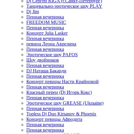
Dj Сергей RIGA (г.Санкт-Петербург)
Танцевально-эротическое шоу PLAY
Dj Jim
Пенная вечеринка
FREEDOM MUSIC
Пенная вечеринка
Концерт Julia Lasker
Пенная вечеринка
певица Леона Аврелина
Пенная вечеринка
Эротическое шоу PAFOS
Шоу двойников
Пенная вечеринка
DJ Наташа Бакарди
Пенная вечеринка
Концерт певицы Насти Крайновой
Пенная вечеринка
Красный перец (Dj Игорь Кокс)
Пенная вечеринка
Эротическое шоу GREASE (Ukraaine)
Пенная вечеринка
Topless Dj Duo Kirsanov & Phoenix
Концерт певицы Афродита
Пенная вечеринка
Пенная вечеринка