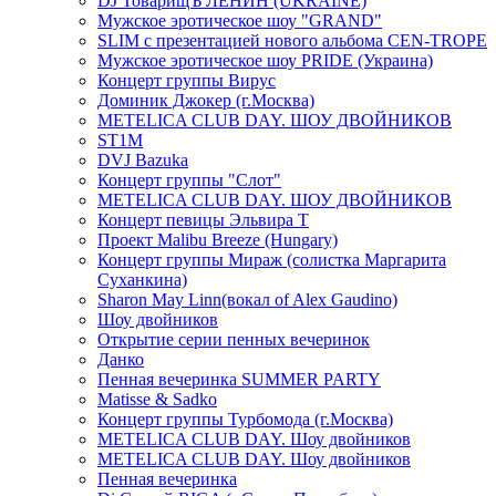
DJ ТоварищЪ ЛЕНИН (UKRAINE)
Мужское эротическое шоу "GRAND"
SLIM с презентацией нового альбома CEN-TROPE
Мужское эротическое шоу PRIDE (Украина)
Концерт группы Вирус
Доминик Джокер (г.Москва)
METELICA CLUB DAY. ШОУ ДВОЙНИКОВ
ST1M
DVJ Bazuka
Концерт группы "Слот"
METELICA CLUB DAY. ШОУ ДВОЙНИКОВ
Концерт певицы Эльвира Т
Проект Malibu Breeze (Hungary)
Концерт группы Мираж (солистка Маргарита
Суханкина)
Sharon May Linn(вокал of Alex Gaudino)
Шоу двойников
Открытие серии пенных вечеринок
Данко
Пенная вечеринка SUMMER PARTY
Matisse & Sadko
Концерт группы Турбомода (г.Москва)
METELICA CLUB DAY. Шоу двойников
METELICA CLUB DAY. Шоу двойников
Пенная вечеринка