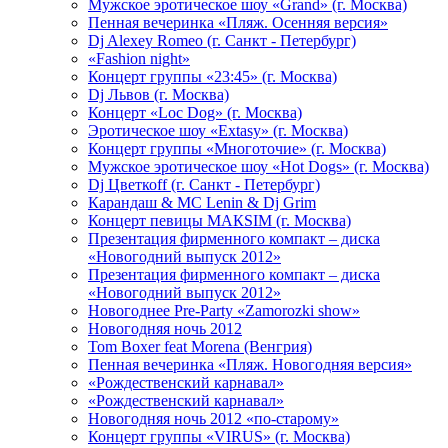
Мужское эротическое шоу «Grand» (г. Москва)
Пенная вечеринка «Пляж. Осенняя версия»
Dj Alexey Romeo (г. Санкт - Петербург)
«Fashion night»
Концерт группы «23:45» (г. Москва)
Dj Львов (г. Москва)
Концерт «Loc Dog» (г. Москва)
Эротическое шоу «Extasy» (г. Москва)
Концерт группы «Многоточие» (г. Москва)
Мужское эротическое шоу «Hot Dogs» (г. Москва)
Dj Цветкоff (г. Санкт - Петербург)
Карандаш & МС Lenin & Dj Grim
Концерт певицы МАКSIМ (г. Москва)
Презентация фирменного компакт – диска
«Новогодний выпуск 2012»
Презентация фирменного компакт – диска
«Новогодний выпуск 2012»
Новогоднее Pre-Party «Zamorozki show»
Новогодняя ночь 2012
Tom Boxer feat Morena (Венгрия)
Пенная вечеринка «Пляж. Новогодняя версия»
«Рождественский карнавал»
«Рождественский карнавал»
Новогодняя ночь 2012 «по-старому»
Концерт группы «VIRUS» (г. Москва)