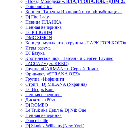
«Поезд Молодежи».
ВЛАД ТОПАЛОВ. «ДОМ-2»
Daimond Girls
Концерт Татьяны Ивановой и гр. «Комбинация»
Dj Fire Lady
Певица ПЛАНКА
Пенная вечеринка
DJ PILIGRIM
DMC SIMON
Концерт музыкантов группы «ПАРК ГОРЬКОГО»
Игры разума
DJ Базука
Эротическое шоу «Тарзан» и Сергей Глушко
«АССАИ» (ex-KREC)
Группа «CARMAN» и Сергей Лемох
Фрик-шоу «STRANA OZZ»
Группа «Инфинити»
Стрип - Dj MILANA (Украина)
DJ Игорь Кокс
Пенная вечеринка
Дискотека 80-х
Dj ROMEO
Le Truk aka Децл & Dj Nik One
Пенная вечеринка
Dance battle
Dj Stanley Williams (New York)