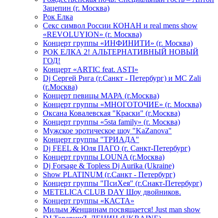
Зацепин (г. Москва)
Рок Елка
Секс символ России КОНАН и real mens show
«REVOLUYION» (г. Москва)
Концерт группы «ИНФИНИТИ» (г. Москва)
РОК ЕЛКА 2! АЛЬТЕРНАТИВНЫЙ НОВЫЙ
ГОД!
Концерт «ARTIC feat. ASTI»
Dj Сергей Рига (г.Санкт - Петербург) и MC Zali
(г.Москва)
Концерт певицы МАРА (г.Москва)
Концерт группы «МНОГОТОЧИЕ» (г. Москва)
Оксана Ковалевская "Краски" (г.Москва)
Концерт группы «5sta family» (г. Москва)
Мужское эротическое шоу "KaZanova"
Концерт группы "ТРИАДА"
Dj FEEL & Юля ПАГО (г. Санкт-Петербург)
Концерт группы LOUNA (г.Москва)
Dj Forsage & Topless Dj Aurika (Ukraine)
Show PLATINUM (г.Санкт - Петербург)
Концерт группы "ПсиХея" (г.Снакт-Петербург)
METELICA CLUB DAY Шоу двойников.
Концерт группы «КАСТА»
Милым Женщинам посвящается! Just man show