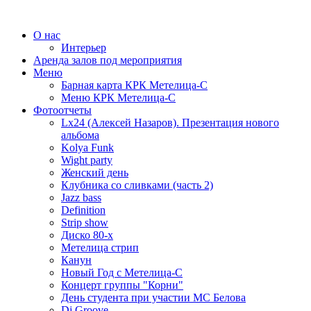
О нас
Интерьер
Аренда залов под мероприятия
Меню
Барная карта КРК Метелица-С
Меню КРК Метелица-С
Фотоотчеты
Lx24 (Алексей Назаров). Презентация нового
альбома
Kolya Funk
Wight party
Женский день
Клубника со сливками (часть 2)
Jazz bass
Definition
Strip show
Диско 80-х
Метелица стрип
Канун
Новый Год с Метелица-С
Концерт группы "Корни"
День студента при участии МС Белова
Dj Groove