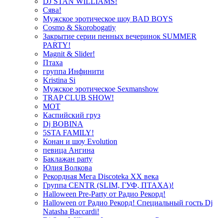
DJ STAN WILLIAMS!
Сява!
Мужское эротическое шоу BAD BOYS
Cosmo & Skorobogatiy
Закрытие серии пенных вечеринок SUMMER
PARTY!
Magnit & Slider!
Птаха
группа Инфинити
Kristina Si
Мужское эротическое Sexmanshow
TRAP CLUB SHOW!
МОТ
Каспийский груз
Dj BOBINA
5STA FAMILY!
Конан и шоу Evolution
певица Ангина
Баклажан party
Юлия Волкова
Рекордная Мега Discoteka XX века
Группа CENTR (SLIM, ГУФ, ПТАХА)!
Halloween Pre-Party от Радио Рекорд!
Halloween от Радио Рекорд! Специальный гость Dj
Natasha Baccardi!