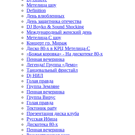
Метелица шоу
Definition
День влюбленных
День защитника отечества
DJ Boyko & Sound Shocking
Международный женский день
Метелица-С шоу
Концерт гр. Мираж
Диско 80-х в КРЦ Метелица-С
«Божья коровка» - На дискотеке 80-х
Пенная вечеринка
Легенда! Группа «Демо»
Танцевальный фристайл
Dj НИЛ
Голая правда
Группа Земляне
Пенная вечеринка
Группа Вирус
Голая правда
Тектоник party
Презентация диска клуба
Русская Ибица
Дискотека 80-х
Пенная вечеринка