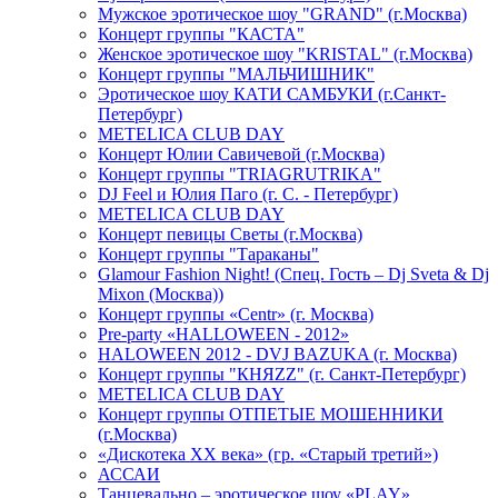
Мужское эротическое шоу "GRAND" (г.Москва)
Концерт группы "КАСТА"
Женское эротическое шоу "KRISTAL" (г.Москва)
Концерт группы "МАЛЬЧИШНИК"
Эротическое шоу КАТИ САМБУКИ (г.Санкт-
Петербург)
METELICA CLUB DAY
Концерт Юлии Савичевой (г.Москва)
Концерт группы "TRIAGRUTRIKA"
DJ Feel и Юлия Паго (г. С. - Петербург)
METELICA CLUB DAY
Концерт певицы Светы (г.Москва)
Концерт группы "Тараканы"
Glamour Fashion Night! (Спец. Гость – Dj Sveta & Dj
Mixon (Москва))
Концерт группы «Centr» (г. Москва)
Pre-party «HALLOWEEN - 2012»
HALOWEEN 2012 - DVJ BAZUKA (г. Москва)
Концерт группы "КНЯZZ" (г. Санкт-Петербург)
METELICA CLUB DAY
Концерт группы ОТПЕТЫЕ МОШЕННИКИ
(г.Москва)
«Дискотека ХХ века» (гр. «Старый третий»)
АССАИ
Танцевально – эротическое шоу «PLAY»