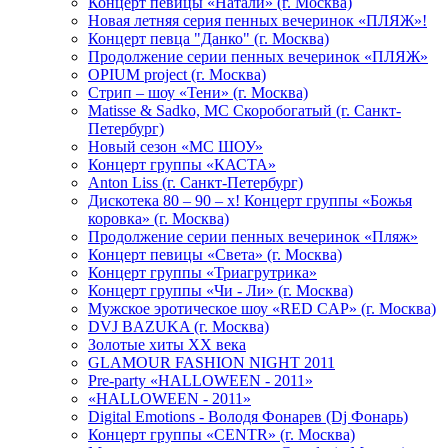
Концерт певицы «Натали» (г. Москва)
Новая летняя серия пенных вечеринок «ПЛЯЖ»!
Концерт певца "Данко" (г. Москва)
Продолжение серии пенных вечеринок «ПЛЯЖ»
OPIUM project (г. Москва)
Стрип – шоу «Тени» (г. Москва)
Matissе & Sadko, MC Скоробогатый (г. Санкт-
Петербург)
Новый сезон «МС ШОУ»
Концерт группы «КАСТА»
Anton Liss (г. Санкт-Петербург)
Дискотека 80 – 90 – х! Концерт группы «Божья
коровка» (г. Москва)
Продолжение серии пенных вечеринок «Пляж»
Концерт певицы «Света» (г. Москва)
Концерт группы «Триагрутрика»
Концерт группы «Чи - Ли» (г. Москва)
Мужское эротическое шоу «RED CAP» (г. Москва)
DVJ BAZUKA (г. Москва)
Золотые хиты XX века
GLAMOUR FASHION NIGHT 2011
Pre-party «HALLOWEEN - 2011»
«HALLOWEEN - 2011»
Digital Emotions - Володя Фонарев (Dj Фонарь)
Концерт группы «CENTR» (г. Москва)