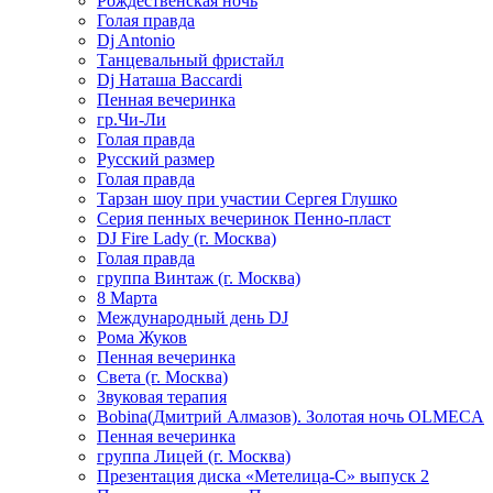
Рождественская ночь
Голая правда
Dj Antonio
Танцевальный фристайл
Dj Наташа Baccardi
Пенная вечеринка
гр.Чи-Ли
Голая правда
Русский размер
Голая правда
Тарзан шоу при участии Сергея Глушко
Серия пенных вечеринок Пенно-пласт
DJ Fire Lady (г. Москва)
Голая правда
группа Винтаж (г. Москва)
8 Марта
Международный день DJ
Рома Жуков
Пенная вечеринка
Света (г. Москва)
Звуковая терапия
Bobina(Дмитрий Алмазов). Золотая ночь OLMECA
Пенная вечеринка
группа Лицей (г. Москва)
Презентация диска «Метелица-С» выпуск 2