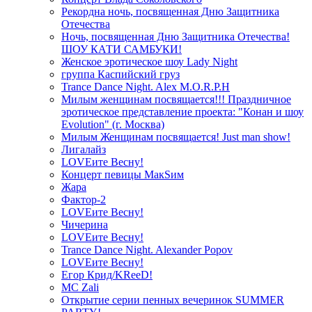
Рекордна ночь, посвященная Дню Защитника
Отечества
Ночь, посвященная Дню Защитника Отечества!
ШОУ КАТИ САМБУКИ!
Женское эротическое шоу Lady Night
группа Каспийский груз
Trance Dance Night. Alex M.O.R.P.H
Милым женщинам посвящается!!! Праздничное
эротическое представление проекта: "Конан и шоу
Evolution" (г. Москва)
Милым Женщинам посвящается! Just man show!
Лигалайз
LOVEите Весну!
Концерт певицы МакSим
Жара
Фактор-2
LOVEите Весну!
Чичерина
LOVEите Весну!
Trance Dance Night. Alexander Popov
LOVEите Весну!
Егор Крид/KReeD!
MC Zali
Открытие серии пенных вечеринок SUMMER