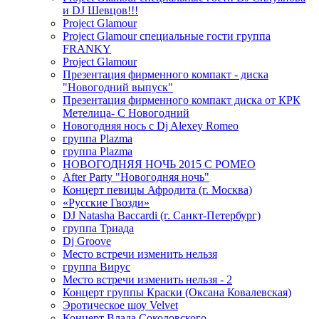
и DJ Шевцов!!!
Project Glamour
Project Glamour специальные гости группа
FRANKY
Project Glamour
Презентация фирменного компакт - диска
"Новогодний выпуск"
Презентация фирменного компакт диска от КРК
Метелица- С Новогодний
Новогодняя нось с Dj Alexey Romeo
группа Plazma
группа Plazma
НОВОГОДНЯЯ НОЧЬ 2015 C РОМЕО
After Party "Новогодняя ночь"
Концерт певицы Афродита (г. Москва)
«Русские Гвозди»
DJ Natasha Baccardi (г. Санкт-Петербург)
группа Триада
Dj Groove
Место встречи изменить нельзя
группа Вирус
Место встречи изменить нельзя - 2
Концерт группы Краски (Оксана Ковалевская)
Эротическое шоу Velvet
Концерт Влада Соколовского