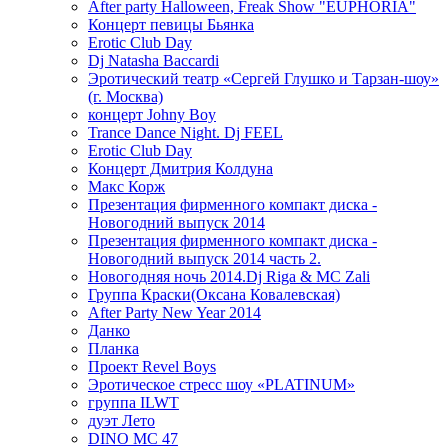
After party Halloween, Freak Show "EUPHORIA"
Концерт певицы Бьянка
Erotic Club Day
Dj Natasha Baccardi
Эротический театр «Сергей Глушко и Тарзан-шоу»
(г. Москва)
концерт Johny Boy
Trance Dance Night. Dj FEEL
Erotic Club Day
Концерт Дмитрия Колдуна
Макс Корж
Презентация фирменного компакт диска -
Новогодний выпуск 2014
Презентация фирменного компакт диска -
Новогодний выпуск 2014 часть 2.
Новогодняя ночь 2014.Dj Riga & MC Zali
Группа Краски(Оксана Ковалевская)
After Party New Year 2014
Данко
Планка
Проект Revel Boys
Эротическое стресс шоу «PLATINUM»
группа ILWT
дуэт Лето
DINO MC 47