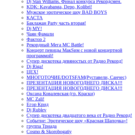
Dj Stan Williams. Финал конкурса Рекордсмен.
KDK: Kavabanga, Depo, Kolibri!
Мужское эротическое шоу BAD BOYS
КАСТА
Баклажан Party часть вторая!
Dj MY!
Чаян Фамали
Фактор 2
Рекордный Мега МС Battle!
Концерт певицы МакSим с новой концертной
программой!
Супер дискотека девяностых от Радио Рекорд!
Dj Riga!
ЦЕХ!
МНОГОТОЧИЕ/DOTSFAM(Руставели, Санчес)
ПРЕЗЕНТАЦИЯ НОВОГОДНЕГО ДИСКА!!!
ПРЕЗЕНТАЦИЯ НОВОГОДНЕГО ДИСКА!!!
Оксана Ковалевская (гр. Краски)
MC Zali!
Егор Крид
Dj Rublev
Супер дискотека двадцатого века от Радио Рекорд!
Событие: Эротическое шоу «Красная Шапочка»!
группа Триада
Cosmo & Skorobogatiy