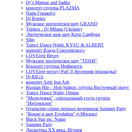
Dj`s Matisse and Sadko
концерт группы PLAZMA
Парк Горького
Dj Romeo
Мужское эротическое шоу GRAND
Topless - Dj Milana (Ukraine)
Эротическое шок шоу Кати Самбуки
Slim
Trance Dance Night. KYAU & ALBERT
концерт Влада Соколовского
LOVEите Весну
Мужское эротическое шоу "ТЕНИ"
Концерт группы Инфинити
LOVEите весну! Part 3! Весенняя лихорадка!
Dj RIGA
концерт Artic feat Asti
Russian Hip – Hop Station, группа Восточный округ
Trance Dance Night, Omnia
"Молодежка", специальный гость группа
"Интонация"
Открытие серии пенных вечеринок Summer Party
"Конан и шоу Evolution" (г.Москва)
Black Star inc. Natan
Summer Party
Дискотека ХХ века. Игорек