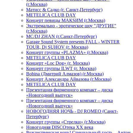
(г.Москва)
Матисс & Садко (г. Санкт-Петербург)
METELICA CLUB DAY
Концерт певицы МАКSИМ (г.Москва)
Экстремально - эротическое шоу "ДРУГИЕ"
(г.Москва)
МС/DJ ZHAN (г.Санкт-Петербург)
Garage Sound System presents FALL - WINTER
TOUR, Dj SUHOV (г. Москва)
Концерт группы «PLAZMA» (г.Москва)
METELICA CLUB DAY
Концерт «Loc Dog» (г. Москва)
Концерт группы ILWT (г. Москва)
Bobina (Дмитрий Алмазов) (г.Москва)
Концерт Александра Айвазова (г.Москва)
METELICA CLUB DAY
Презентация фирменного компакт – диска
«Новогодний выпуск»
Презентация фирменного компакт – диска
«Новогодний выпуск»
НОВОГОДНЯЯ НОЧЬ - DJ ROMEO (Санкт-
Петербург)
Концерт группы «Стрелки» (г.Москва)
Новогодняя DISCOтека ХХ века
Рождественская ночь! Специальный гость – Антон