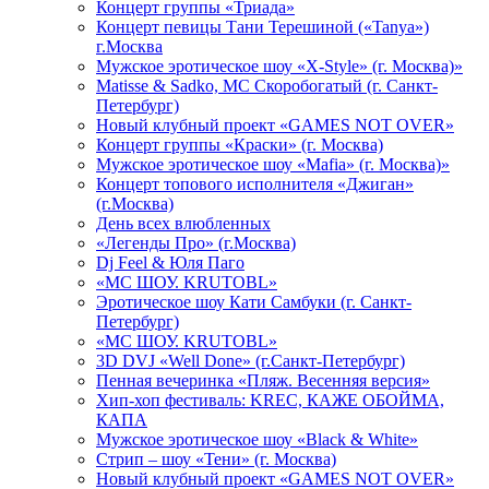
Концерт группы «Триада»
Концерт певицы Тани Терешиной («Tanya»)
г.Москва
Мужское эротическое шоу «X-Style» (г. Москва)»
Matissе & Sadko, MC Скоробогатый (г. Санкт-
Петербург)
Новый клубный проект «GAMES NOT OVER»
Концерт группы «Краски» (г. Москва)
Мужское эротическое шоу «Mafia» (г. Москва)»
Концерт топового исполнителя «Джиган»
(г.Москва)
День всех влюбленных
«Легенды Про» (г.Москва)
Dj Feel & Юля Паго
«МС ШОУ. KRUTOBL»
Эротическое шоу Кати Самбуки (г. Санкт-
Петербург)
«МС ШОУ. KRUTOBL»
3D DVJ «Well Done» (г.Санкт-Петербург)
Пенная вечеринка «Пляж. Весенняя версия»
Хип-хоп фестиваль: KREC, КАЖЕ ОБОЙМА,
КАПА
Мужское эротическое шоу «Black & White»
Стрип – шоу «Тени» (г. Москва)
Новый клубный проект «GAMES NOT OVER»