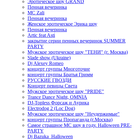
Эротическое шоу GRAND
Пенная вечеринка
MC Zali
Пенная вечеринка
Женское эротическое Эрика шоу
Пенная вечеринка
Artic feat Asti
закрытие серии пенных вечеринок SUMMER
PARTY
Мужское эротическое шоу "ТЕНИ" (г. Москва)
Slade show (Ukraine)
Dj Alexey Romeo
концерт группы Многоточие
концерт группы Братья Гримм
РУССКИЕ ГВОЗДИ
Концерт певицы Света
Мужское эротическое шоу "PRIDE"
Trance Dance Night, OMNIA
DJ-Topless Форсаж и Аурика
Electrodog 2 (Loc Dog)
Мужское эротическое шоу "Неудержимые"
концерт группы Пропаганда (г.Москва)
Самое страшное МС шоу в году. Halloween PRE-
PARTY
Dj Bazuka_Halloween