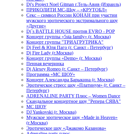
Dj's Project Noel Gitman г.Тель-Авив (Израиль)
ПРИКОЛИТИ МС-Шоу – «КРУТОБЛ»
Секс – символ России КОНАН при участии
мужского эротического экстримального шоу
«Другие»
Dj`s BATTLE HOUSE против EVRO - POP
Концерт группы «5sta family» (г. Москва)
Концерт группы "ТРИАГРУТРИКА"
Dj Feel & Юля Паго (г. Санкт - Петербург)
Dj Fire Lady (г.Москва)
Концерт группы «Demo» (г. Москва)
Пенная вечеринка
Dj Alexey Romeo (г. Санкт – Петербург)
Программа «МС ШОУ»
Концерт Александра Барыкина (г. Москва)
Эротическое стресс шоу «Платинум» (г. Санкт –
Петербург)
ADRENALINE PARTY Плюс – Women Dance
Скандальное концертное шоу "Репера СЯВА"
МС ШОУ
DJ Yankovski (г. Москва)
Мужское эротическое шоу «Made in Heaven»
(г.Москва)
Эротическое шоу «Джакомо Казанова»
Adrenaline party плюс