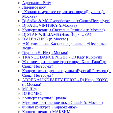
Адреналин Party
Лазерное шоу
«Конан» и мужское стриптиз - шоу «Другие» (г.
Москва)
Dj Sadko & МС Скоробогатый (г.Санкт-Петербург)
Dj PAUL VINITSKY (г.Москва)
Концерт певицы Светланы Разиной (г. Москва)
Dj STAN WILLIAMS (Нью-Йорк, USA)
DVJ BAZUKA (г. Москва)
«Объединенная Каста» представляет «Песочные
люди»
Группа «Hi-Fi» (г. Москва)
TRANCE DANCE NIGHT - DJ Katy Rutkovski
Женское эротическое стресс-шоу "Хали-Гали" (г.
Санкт-Петербург)
Концерт легендарной группы «Русский Размер» (г.
Санкт-Петербург)
ADRENALINE PARTY ПЛЮС - Dj Игорь КОКС
(г. Москва)
MC Шоу
DJ ROMEO
Концерт группы "Триада"
Мужское эротическое шоу «Grand» (г. Москва)
Финал конкурса «Караоке-шоу»
Концерт певицы МАКSИМ