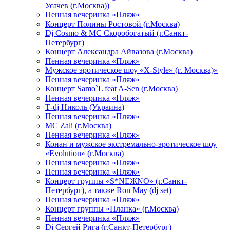
Усачев (г.Москва))
Пенная вечеринка «Пляж»
Концерт Полины Ростовой (г.Москва)
Dj Cosmo & МС Скоробогатый (г.Санкт-
Петербург)
Концерт Александра Айвазова (г.Москва)
Пенная вечеринка «Пляж»
Мужское эротическое шоу «X-Style» (г. Москва)»
Пенная вечеринка «Пляж»
Концерт Samo`L feat A-Sen (г.Москва)
Пенная вечеринка «Пляж»
Т-dj Николь (Украина)
Пенная вечеринка «Пляж»
МС Zali (г.Москва)
Пенная вечеринка «Пляж»
Конан и мужское экстремально-эротическое шоу
«Evolution» (г.Москва)
Пенная вечеринка «Пляж»
Пенная вечеринка «Пляж»
Концерт группы «S*NEЖNO» (г.Санкт-
Петербург), а также Ron May (dj set)
Пенная вечеринка «Пляж»
Концерт группы «Планка» (г.Москва)
Пенная вечеринка «Пляж»
Dj Сергей Рига (г.Санкт-Петербург)