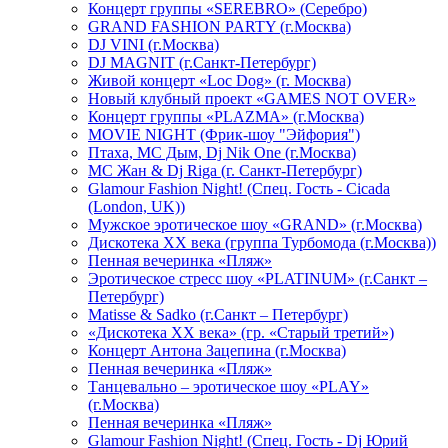
Концерт группы «SEREBRO» (Серебро)
GRAND FASHION PARTY (г.Москва)
DJ VINI (г.Москва)
DJ MAGNIT (г.Санкт-Петербург)
Живой концерт «Loc Dog» (г. Москва)
Новый клубный проект «GAMES NOT OVER»
Концерт группы «PLAZMA» (г.Москва)
MOVIE NIGHT (Фрик-шоу "Эйфория")
Птаха, МС Дым, Dj Nik One (г.Москва)
МС Жан & Dj Riga (г. Санкт-Петербург)
Glamour Fashion Night! (Спец. Гость - Cicada
(London, UK))
Мужское эротическое шоу «GRAND» (г.Москва)
Дискотека XX века (группа Турбомода (г.Москва))
Пенная вечеринка «Пляж»
Эротическое стресс шоу «PLATINUM» (г.Санкт –
Петербург)
Matisse & Sadko (г.Санкт – Петербург)
«Дискотека ХХ века» (гр. «Старый третий»)
Концерт Антона Зацепина (г.Москва)
Пенная вечеринка «Пляж»
Танцевально – эротическое шоу «PLAY»
(г.Москва)
Пенная вечеринка «Пляж»
Glamour Fashion Night! (Спец. Гость - Dj Юрий