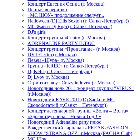
Концерт Евгения Осина (г. Москва)
Пенная вечеринка
«МС ШОУ» продолжение следует...
Halloween (Dj Ellis Sexton (г. Санкт-Петербург))
МС Жан и Dj Riga (г. Санкт-Петербург)
DJ's girls
Концерт группы «Centr» (г. Москва)
ADRENALINE PARTY ПЛЮС
Концерт группы «Пропаганда» (г. Москва)
DVJ Electra (г. Москва)
Певец «Шура» (г. Москва)
Группа «KREC» (г. Санкт-Петербург)
Dj Kefir (г. Санкт - Петербург)
Dj Lvov (г. Москва)
Стриптиз шоу «Crazy in love» (г. Москва)
Новогодняя ночь 2011 (концерт группы "VIRUS"
(г.Москва))
Новогодний RAVE 2011 (Dj Sadko и MC
Скоробогатый (г.Санкт – Петербург))
Концерт легендарной группы «Волга – Волга»
«Здравствуй пена – Новый Год!!!»
Новогодний Adrenaline party плюс
Рождественский карнавал - FREAK-FASHION
SHOW "STRANA OZZ" г.Москва (PACHA Club)
MC Шоу