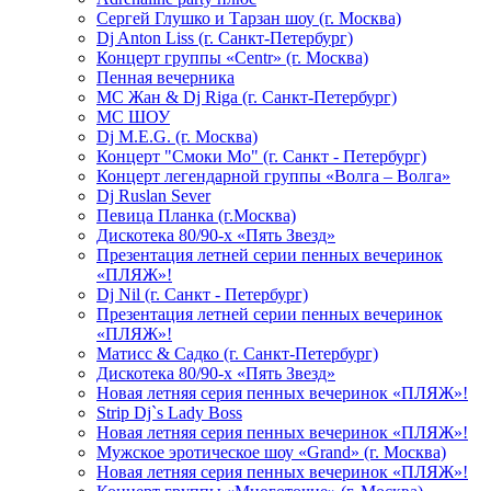
Сергей Глушко и Тарзан шоу (г. Москва)
Dj Anton Liss (г. Санкт-Петербург)
Концерт группы «Centr» (г. Москва)
Пенная вечерника
МС Жан & Dj Riga (г. Санкт-Петербург)
МС ШОУ
Dj M.E.G. (г. Москва)
Концерт "Смоки Мо" (г. Санкт - Петербург)
Концерт легендарной группы «Волга – Волга»
Dj Ruslan Sever
Певица Планка (г.Москва)
Дискотека 80/90-х «Пять Звезд»
Презентация летней серии пенных вечеринок
«ПЛЯЖ»!
Dj Nil (г. Санкт - Петербург)
Презентация летней серии пенных вечеринок
«ПЛЯЖ»!
Матисс & Садко (г. Санкт-Петербург)
Дискотека 80/90-х «Пять Звезд»
Новая летняя серия пенных вечеринок «ПЛЯЖ»!
Strip Dj`s Lady Boss
Новая летняя серия пенных вечеринок «ПЛЯЖ»!
Мужское эротическое шоу «Grand» (г. Москва)
Новая летняя серия пенных вечеринок «ПЛЯЖ»!