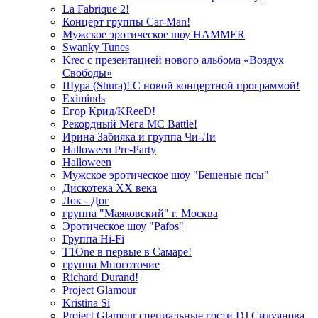
La Fabrique 2!
Концерт группы Car-Man!
Мужское эротическое шоу HAMMER
Swanky Tunes
Krec с презентацией нового альбома «Воздух
Свободы»
Шура (Shura)! С новой концертной программой!
Eximinds
Егор Крид/KReeD!
Рекордный Мега МС Battle!
Ирина Забияка и группа Чи-Ли
Halloween Pre-Party
Halloween
Мужское эротическое шоу "Бешеные псы"
Дискотека ХХ века
Лок - Дог
группа "Маяковский" г. Москва
Эротическое шоу "Pafos"
Группа Hi-Fi
T1One в первые в Самаре!
группа Многоточие
Richard Durand!
Project Glamour
Kristina Si
Project Glamour специальные гости DJ Силуянова