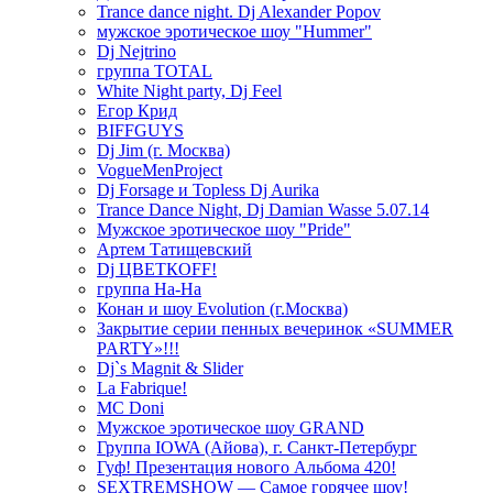
Trance dance night. Dj Alexander Popov
мужское эротическое шоу "Hummer"
Dj Nejtrino
группа TOTAL
White Night party, Dj Feel
Егор Крид
BIFFGUYS
Dj Jim (г. Москва)
VogueMenProject
Dj Forsage и Topless Dj Aurika
Trance Dance Night, Dj Damian Wasse 5.07.14
Мужское эротическое шоу "Pride"
Артем Татищевский
Dj ЦВЕТКOFF!
группа На-На
Конан и шоу Evolution (г.Москва)
Закрытие серии пенных вечеринок «SUMMER
PARTY»!!!
Dj`s Magnit & Slider
La Fabrique!
MC Doni
Мужское эротическое шоу GRAND
Группа IOWA (Айова), г. Санкт-Петербург
Гуф! Презентация нового Альбома 420!
SEXTREMSHOW — Самое горячее шоу!