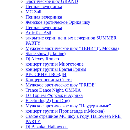
Эротическое шоу GRAND
Пенная вечеринка
MC Zali
Пенная вечеринка
Женское эротическое Эрика шоу
Пенная вечеринка
Artic feat Asti
закрытие серии пенных вечеринок SUMMER
PARTY
Мужское эротическое шоу "ТЕНИ" (г. Москва)
Slade show (Ukraine)
Dj Alexey Romeo
концерт группы Многоточие
концерт группы Братья Гримм
РУССКИЕ ГВОЗДИ
Концерт певицы Света
Мужское эротическое шоу "PRIDE"
Trance Dance Night, OMNIA
DJ-Topless Форсаж и Аурика
Electrodog 2 (Loc Dog)
Мужское эротическое шоу "Неудержимые"
концерт группы Пропаганда (г.Москва)
Самое страшное МС шоу в году. Halloween PRE-
PARTY
Dj Bazuka_Halloween