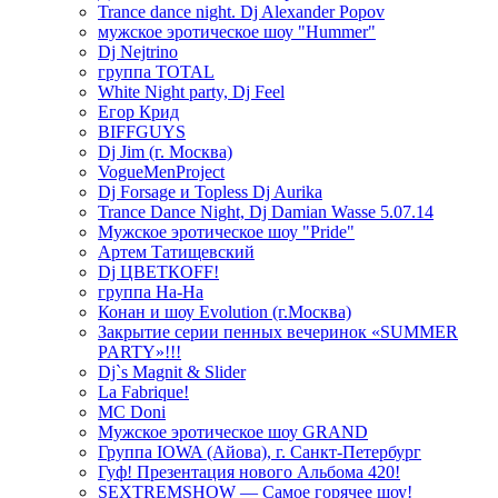
Trance dance night. Dj Alexander Popov
мужское эротическое шоу "Hummer"
Dj Nejtrino
группа TOTAL
White Night party, Dj Feel
Егор Крид
BIFFGUYS
Dj Jim (г. Москва)
VogueMenProject
Dj Forsage и Topless Dj Aurika
Trance Dance Night, Dj Damian Wasse 5.07.14
Мужское эротическое шоу "Pride"
Артем Татищевский
Dj ЦВЕТКOFF!
группа На-На
Конан и шоу Evolution (г.Москва)
Закрытие серии пенных вечеринок «SUMMER
PARTY»!!!
Dj`s Magnit & Slider
La Fabrique!
MC Doni
Мужское эротическое шоу GRAND
Группа IOWA (Айова), г. Санкт-Петербург
Гуф! Презентация нового Альбома 420!
SEXTREMSHOW — Самое горячее шоу!