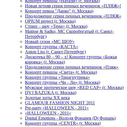
Концерт певицы «Натали» (г. Москва)
Новая летняя серия пенных вечеринок «ПЛЯЖ»!
Концерт певца "Данко" (г. Москва)
Продолжение серии пенных вечеринок «ПЛЯЖ»
OPIUM project (г. Москва)
Стрип – шоу «Тени» (г. Москва)
Matissе & Sadko, MC Скоробогатый (г. Санкт-
Петербург)
Новый сезон «МС ШОУ»
Концерт группы «КАСТА»
Anton Liss (г. Санкт-Петербург)
Дискотека 80 – 90 – х! Концерт группы «Божья
коровка» (г. Москва)
Продолжение серии пенных вечеринок «Пляж»
Концерт певицы «Света» (г. Москва)
Концерт группы «Триагрутрика»
Концерт группы «Чи - Ли» (г. Москва)
Мужское эротическое шоу «RED CAP» (г. Москва)
DVJ BAZUKA (г. Москва)
Золотые хиты XX века
GLAMOUR FASHION NIGHT 2011
Pre-party «HALLOWEEN - 2011»
«HALLOWEEN - 2011»
Digital Emotions - Володя Фонарев (Dj Фонарь)
Концерт группы «CENTR» (г. Москва)