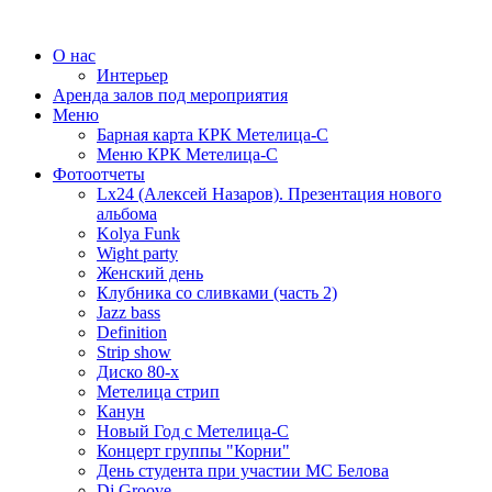
О нас
Интерьер
Аренда залов под мероприятия
Меню
Барная карта КРК Метелица-С
Меню КРК Метелица-С
Фотоотчеты
Lx24 (Алексей Назаров). Презентация нового
альбома
Kolya Funk
Wight party
Женский день
Клубника со сливками (часть 2)
Jazz bass
Definition
Strip show
Диско 80-х
Метелица стрип
Канун
Новый Год с Метелица-С
Концерт группы "Корни"
День студента при участии МС Белова
Dj Groove