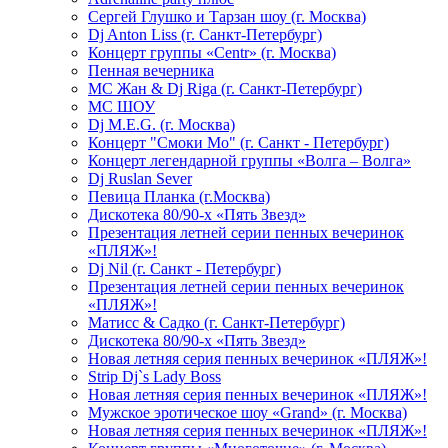
Сергей Глушко и Тарзан шоу (г. Москва)
Dj Anton Liss (г. Санкт-Петербург)
Концерт группы «Centr» (г. Москва)
Пенная вечерника
МС Жан & Dj Riga (г. Санкт-Петербург)
МС ШОУ
Dj M.E.G. (г. Москва)
Концерт "Смоки Мо" (г. Санкт - Петербург)
Концерт легендарной группы «Волга – Волга»
Dj Ruslan Sever
Певица Планка (г.Москва)
Дискотека 80/90-х «Пять Звезд»
Презентация летней серии пенных вечеринок
«ПЛЯЖ»!
Dj Nil (г. Санкт - Петербург)
Презентация летней серии пенных вечеринок
«ПЛЯЖ»!
Матисс & Садко (г. Санкт-Петербург)
Дискотека 80/90-х «Пять Звезд»
Новая летняя серия пенных вечеринок «ПЛЯЖ»!
Strip Dj`s Lady Boss
Новая летняя серия пенных вечеринок «ПЛЯЖ»!
Мужское эротическое шоу «Grand» (г. Москва)
Новая летняя серия пенных вечеринок «ПЛЯЖ»!