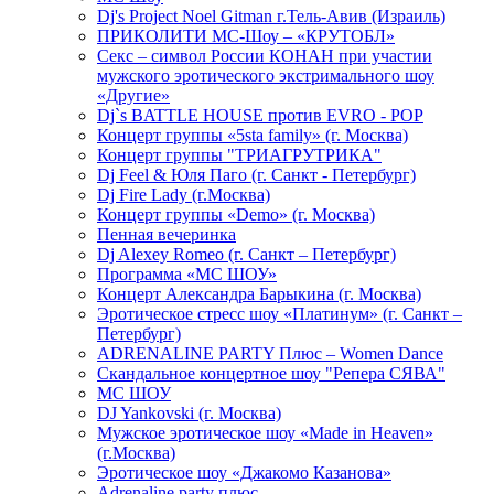
Dj's Project Noel Gitman г.Тель-Авив (Израиль)
ПРИКОЛИТИ МС-Шоу – «КРУТОБЛ»
Секс – символ России КОНАН при участии
мужского эротического экстримального шоу
«Другие»
Dj`s BATTLE HOUSE против EVRO - POP
Концерт группы «5sta family» (г. Москва)
Концерт группы "ТРИАГРУТРИКА"
Dj Feel & Юля Паго (г. Санкт - Петербург)
Dj Fire Lady (г.Москва)
Концерт группы «Demo» (г. Москва)
Пенная вечеринка
Dj Alexey Romeo (г. Санкт – Петербург)
Программа «МС ШОУ»
Концерт Александра Барыкина (г. Москва)
Эротическое стресс шоу «Платинум» (г. Санкт –
Петербург)
ADRENALINE PARTY Плюс – Women Dance
Скандальное концертное шоу "Репера СЯВА"
МС ШОУ
DJ Yankovski (г. Москва)
Мужское эротическое шоу «Made in Heaven»
(г.Москва)
Эротическое шоу «Джакомо Казанова»
Adrenaline party плюс