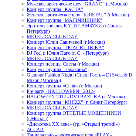
Мужское эротическое шоу "GRAND" (г.Москва)
Концерт группы "КАСТА"
Женское эротическое шоу "KRISTAL" (г.Москва)
Концерт группы "МАЛЬЧИШНИК"
Эротическое шоу КАТИ САМБУКИ (г.Санкт-
Петербург)
METELICA CLUB DAY
Концерт Юлии Савичевой (г.Москва)
Концерт группы "TRIAGRUTRIKA"
DJ Feel и Юлия Паго (г. С. - Петербург)
METELICA CLUB DAY
Концерт певицы Светы (г.Москва)
Концерт группы "Тараканы"
Glamour Fashion Night! (Спец. Гость – Dj Sveta & Dj
Mixon (Москва))
Концерт группы «Centr» (г. Москва)
Pre-party «HALLOWEEN - 2012»
HALOWEEN 2012 - DVJ BAZUKA (г. Москва)
Концерт группы "КНЯZZ" (г. Санкт-Петербург)
METELICA CLUB DAY
Концерт группы ОТПЕТЫЕ МОШЕННИКИ
(г.Москва)
«Дискотека ХХ века» (гр. «Старый третий»)
АССАИ
Танцевально – эротическое шоу «PLAY»