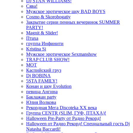
DJ STAN WILLIAMS!
Сява!
Мужское эротическое шоу BAD BOYS
Cosmo & Skorobogatiy
Закрытие серии пенных вечеринок SUMMER
PARTY!
Magnit & Slider!
Птаха
группа Инфинити
Kristina Si
Мужское эротическое Sexmanshow
TRAP CLUB SHOW!
МОТ
Каспийский груз
Dj BOBINA
5STA FAMILY!
Конан и шоу Evolution
певица Ангина
Баклажан party
Юлия Волкова
Рекордная Мега Discoteka XX века
Группа CENTR (SLIM, ГУФ, ПТАХА)!
Halloween Pre-Party от Радио Рекорд!
Halloween от Радио Рекорд! Специальный гость Dj
Natasha Baccardi!