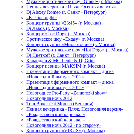
Мужское эротическое шоу «Grand» (г. Москва)
Пенная вечеринка «Пляж. Осенняя версия»
Dj Alexey Romeo (г. Санкт - Петербург)
«Fashion night»
Концерт группы «23:45» (г. Москва)
Dj Львов (г. Москва)
Концерт «Loc Dog» (г. Москва)
Эротическое шоу «Extasy» (г. Москва)
Концерт группы «Многоточие» (г. Москва)
Мужское эротическое шоу «Hot Dogs» (г. Москва)
Dj Цветкоff (г. Санкт - Петербург)
Карандаш & МС Lenin & Dj Grim
Концерт певицы МАКSIМ (г. Москва)
Презентация фирменного компакт – диска
«Новогодний выпуск 2012»
Презентация фирменного компакт – диска
«Новогодний выпуск 2012»
Новогоднее Pre-Party «Zamorozki show»
Новогодняя ночь 2012
Tom Boxer feat Morena (Венгрия)
Пенная вечеринка «Пляж. Новогодняя версия»
«Рождественский карнавал»
«Рождественский карнавал»
Новогодняя ночь 2012 «по-старому»
Концерт группы «VIRUS» (г. Москва)