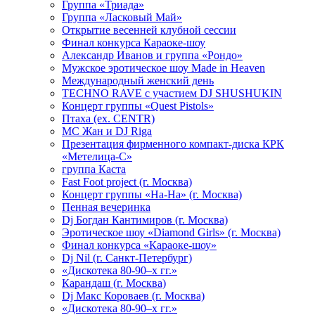
Группа «Триада»
Группа «Ласковый Май»
Открытие весенней клубной сессии
Финал конкурса Караоке-шоу
Александр Иванов и группа «Рондо»
Мужское эротическое шоу Made in Heaven
Международный женский день
TECHNO RAVE с участием DJ SHUSHUKIN
Концерт группы «Quest Pistols»
Птаха (ex. CENTR)
МС Жан и DJ Riga
Презентация фирменного компакт-диска КРК
«Метелица-С»
группа Каста
Fast Foot project (г. Москва)
Концерт группы «На-На» (г. Москва)
Пенная вечеринка
Dj Богдан Кантимиров (г. Москва)
Эротическое шоу «Diamond Girls» (г. Москва)
Финал конкурса «Караоке-шоу»
Dj Nil (г. Санкт-Петербург)
«Дискотека 80-90–х гг.»
Карандаш (г. Москва)
Dj Макс Короваев (г. Москва)
«Дискотека 80-90–х гг.»