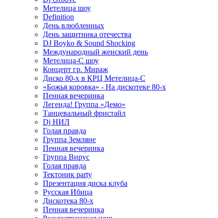
Метелица шоу
Definition
День влюбленных
День защитника отечества
DJ Boyko & Sound Shocking
Международный женский день
Метелица-С шоу
Концерт гр. Мираж
Диско 80-х в КРЦ Метелица-С
«Божья коровка» - На дискотеке 80-х
Пенная вечеринка
Легенда! Группа «Демо»
Танцевальный фристайл
Dj НИЛ
Голая правда
Группа Земляне
Пенная вечеринка
Группа Вирус
Голая правда
Тектоник party
Презентация диска клуба
Русская Ибица
Дискотека 80-х
Пенная вечеринка