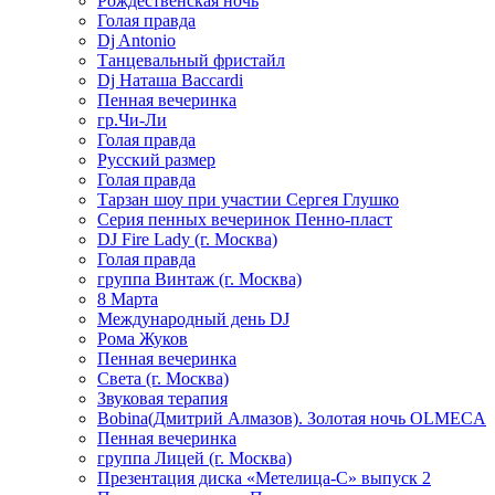
Рождественская ночь
Голая правда
Dj Antonio
Танцевальный фристайл
Dj Наташа Baccardi
Пенная вечеринка
гр.Чи-Ли
Голая правда
Русский размер
Голая правда
Тарзан шоу при участии Сергея Глушко
Серия пенных вечеринок Пенно-пласт
DJ Fire Lady (г. Москва)
Голая правда
группа Винтаж (г. Москва)
8 Марта
Международный день DJ
Рома Жуков
Пенная вечеринка
Света (г. Москва)
Звуковая терапия
Bobina(Дмитрий Алмазов). Золотая ночь OLMECA
Пенная вечеринка
группа Лицей (г. Москва)
Презентация диска «Метелица-С» выпуск 2