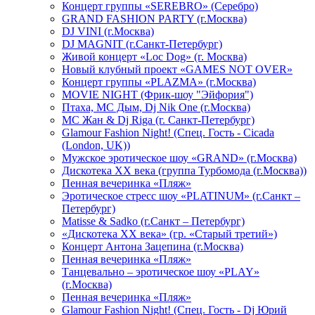
Концерт группы «SEREBRO» (Серебро)
GRAND FASHION PARTY (г.Москва)
DJ VINI (г.Москва)
DJ MAGNIT (г.Санкт-Петербург)
Живой концерт «Loc Dog» (г. Москва)
Новый клубный проект «GAMES NOT OVER»
Концерт группы «PLAZMA» (г.Москва)
MOVIE NIGHT (Фрик-шоу "Эйфория")
Птаха, МС Дым, Dj Nik One (г.Москва)
МС Жан & Dj Riga (г. Санкт-Петербург)
Glamour Fashion Night! (Спец. Гость - Cicada
(London, UK))
Мужское эротическое шоу «GRAND» (г.Москва)
Дискотека XX века (группа Турбомода (г.Москва))
Пенная вечеринка «Пляж»
Эротическое стресс шоу «PLATINUM» (г.Санкт –
Петербург)
Matisse & Sadko (г.Санкт – Петербург)
«Дискотека ХХ века» (гр. «Старый третий»)
Концерт Антона Зацепина (г.Москва)
Пенная вечеринка «Пляж»
Танцевально – эротическое шоу «PLAY»
(г.Москва)
Пенная вечеринка «Пляж»
Glamour Fashion Night! (Спец. Гость - Dj Юрий