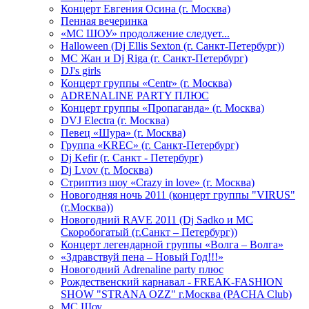
Концерт Евгения Осина (г. Москва)
Пенная вечеринка
«МС ШОУ» продолжение следует...
Halloween (Dj Ellis Sexton (г. Санкт-Петербург))
МС Жан и Dj Riga (г. Санкт-Петербург)
DJ's girls
Концерт группы «Centr» (г. Москва)
ADRENALINE PARTY ПЛЮС
Концерт группы «Пропаганда» (г. Москва)
DVJ Electra (г. Москва)
Певец «Шура» (г. Москва)
Группа «KREC» (г. Санкт-Петербург)
Dj Kefir (г. Санкт - Петербург)
Dj Lvov (г. Москва)
Стриптиз шоу «Crazy in love» (г. Москва)
Новогодняя ночь 2011 (концерт группы "VIRUS"
(г.Москва))
Новогодний RAVE 2011 (Dj Sadko и MC
Скоробогатый (г.Санкт – Петербург))
Концерт легендарной группы «Волга – Волга»
«Здравствуй пена – Новый Год!!!»
Новогодний Adrenaline party плюс
Рождественский карнавал - FREAK-FASHION
SHOW "STRANA OZZ" г.Москва (PACHA Club)
MC Шоу