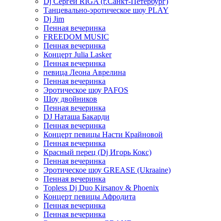
Dj Сергей RIGA (г.Санкт-Петербург)
Танцевально-эротическое шоу PLAY
Dj Jim
Пенная вечеринка
FREEDOM MUSIC
Пенная вечеринка
Концерт Julia Lasker
Пенная вечеринка
певица Леона Аврелина
Пенная вечеринка
Эротическое шоу PAFOS
Шоу двойников
Пенная вечеринка
DJ Наташа Бакарди
Пенная вечеринка
Концерт певицы Насти Крайновой
Пенная вечеринка
Красный перец (Dj Игорь Кокс)
Пенная вечеринка
Эротическое шоу GREASE (Ukraaine)
Пенная вечеринка
Topless Dj Duo Kirsanov & Phoenix
Концерт певицы Афродита
Пенная вечеринка
Пенная вечеринка