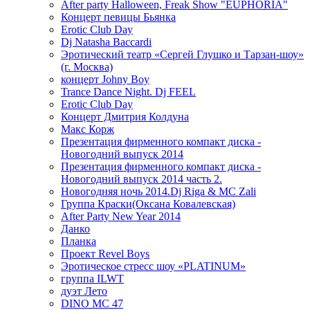
After party Halloween, Freak Show "EUPHORIA"
Концерт певицы Бьянка
Erotic Club Day
Dj Natasha Baccardi
Эротический театр «Сергей Глушко и Тарзан-шоу»
(г. Москва)
концерт Johny Boy
Trance Dance Night. Dj FEEL
Erotic Club Day
Концерт Дмитрия Колдуна
Макс Корж
Презентация фирменного компакт диска -
Новогодний выпуск 2014
Презентация фирменного компакт диска -
Новогодний выпуск 2014 часть 2.
Новогодняя ночь 2014.Dj Riga & MC Zali
Группа Краски(Оксана Ковалевская)
After Party New Year 2014
Данко
Планка
Проект Revel Boys
Эротическое стресс шоу «PLATINUM»
группа ILWT
дуэт Лето
DINO MC 47