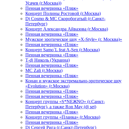
Усачев (г.Москва))
Пенная вечеринка «Пляж»
Концерт Полины Ростовой (г.Москва)
Dj Cosmo & МС Скоробогатый (г.Санкт-
Петербург)
Концерт Александра Айвазова (г.Москва)
Пенная вечеринка «Пляж»
Мужское эротическое шоу «X-Style» (г. Москва)»
Пенная вечеринка «Пляж»
Концерт Samo`L feat A-Sen (г.Москва)
Пенная вечеринка «Пляж»
Т-dj Николь (Украина)
Пенная вечеринка «Пляж»
МС Zali (г.Москва)
Пенная вечеринка «Пляж»
Конан и мужское экстремально-эротическое шоу
«Evolution» (г.Москва)
Пенная вечеринка «Пляж»
Пенная вечеринка «Пляж»
Концерт группы «S*NEЖNO» (г.Санкт-
Петербург), а также Ron May (dj set)
Пенная вечеринка «Пляж»
Концерт группы «Планка» (г.Москва)
Пенная вечеринка «Пляж»
Dj Сергей Рига (г.Санкт-Петербург)