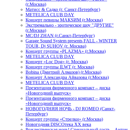
(г.Москва)
Матисс & Садко (г. Санкт-Петербург)
METELICA CLUB DAY
Концерт певицы МАКSИМ (г.Москва)
Экстремально - эротическое шоу "ДРУГИЕ"
(г.Москва)
МС/DJ ZHAN (г.Санкт-Петербург)
Garage Sound System presents FALL - WINTER
TOUR, Dj SUHOV (г. Москва)
Концерт группы «PLAZMA» (г.Москва)
METELICA CLUB DAY
Концерт «Loc Dog» (г. Москва)
Концерт группы ILWT (г. Москва)
Bobina (Дмитрий Алмазов) (г.Москва)
Концерт Александра Айвазова (г.Москва)
METELICA CLUB DAY
Презентация фирменного компакт – диска
«Новогодний выпуск»
Презентация фирменного компакт – диска
«Новогодний выпуск»
НОВОГОДНЯЯ НОЧЬ - DJ ROMEO (Санкт-
Петербург)
Концерт группы «Стрелки» (г.Москва)
Новогодняя DISCOтека ХХ века
Рождественская ночь! Специальный гость – Антон