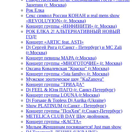
Зацепин (г. Москва)
Рок Елка
Секс символ России КОНАН и real mens show
«REVOLUYION» (г. Москва)
Концерт группы «ИНФИНИТИ» (г. Москва)
РОК ЕЛКА 2! АЛЬТЕРНАТИВНЫЙ НОВЫЙ
ГОД!
Концерт «ARTIC feat. ASTI»
Dj Сергей Рига (г.Санкт - Петербург) и MC Zali
(г.Москва)
Концерт певицы МАРА (г.Москва)
Концерт группы «МНОГОТОЧИЕ» (г. Москва)
Оксана Ковалевская "Краски" (г.Москва)
Концерт группы «5sta family» (г. Москва)
Мужское эротическое шоу "KaZanova"
Концерт группы "ТРИАДА"
Dj FEEL & Юля ПАГО (г. Санкт-Петербург)
Концерт группы LOUNA (г.Москва)
Dj Forsage & Topless Dj Aurika (Ukraine)
Show PLATINUM (г.Санкт - Петербург)
Концерт группы "ПсиХея" (г.Снакт-Петербург)
METELICA CLUB DAY Шоу двойников.
Концерт группы «КАСТА»
Милым Женщинам посвящается! Just man show