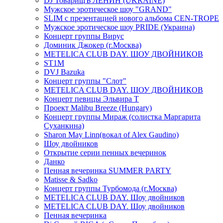
DJ ТоварищЪ ЛЕНИН (UKRAINE)
Мужское эротическое шоу "GRAND"
SLIM с презентацией нового альбома CEN-TROPE
Мужское эротическое шоу PRIDE (Украина)
Концерт группы Вирус
Доминик Джокер (г.Москва)
METELICA CLUB DAY. ШОУ ДВОЙНИКОВ
ST1M
DVJ Bazuka
Концерт группы "Слот"
METELICA CLUB DAY. ШОУ ДВОЙНИКОВ
Концерт певицы Эльвира Т
Проект Malibu Breeze (Hungary)
Концерт группы Мираж (солистка Маргарита
Суханкина)
Sharon May Linn(вокал of Alex Gaudino)
Шоу двойников
Открытие серии пенных вечеринок
Данко
Пенная вечеринка SUMMER PARTY
Matisse & Sadko
Концерт группы Турбомода (г.Москва)
METELICA CLUB DAY. Шоу двойников
METELICA CLUB DAY. Шоу двойников
Пенная вечеринка