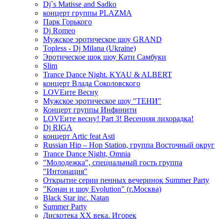
Dj`s Matisse and Sadko
концерт группы PLAZMA
Парк Горького
Dj Romeo
Мужское эротическое шоу GRAND
Topless - Dj Milana (Ukraine)
Эротическое шок шоу Кати Самбуки
Slim
Trance Dance Night. KYAU & ALBERT
концерт Влада Соколовского
LOVEите Весну
Мужское эротическое шоу "ТЕНИ"
Концерт группы Инфинити
LOVEите весну! Part 3! Весенняя лихорадка!
Dj RIGA
концерт Artic feat Asti
Russian Hip – Hop Station, группа Восточный округ
Trance Dance Night, Omnia
"Молодежка", специальный гость группа
"Интонация"
Открытие серии пенных вечеринок Summer Party
"Конан и шоу Evolution" (г.Москва)
Black Star inc. Natan
Summer Party
Дискотека ХХ века. Игорек