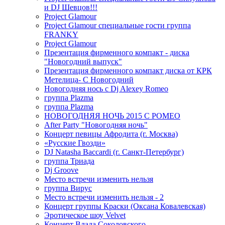
и DJ Шевцов!!!
Project Glamour
Project Glamour специальные гости группа
FRANKY
Project Glamour
Презентация фирменного компакт - диска
"Новогодний выпуск"
Презентация фирменного компакт диска от КРК
Метелица- С Новогодний
Новогодняя нось с Dj Alexey Romeo
группа Plazma
группа Plazma
НОВОГОДНЯЯ НОЧЬ 2015 C РОМЕО
After Party "Новогодняя ночь"
Концерт певицы Афродита (г. Москва)
«Русские Гвозди»
DJ Natasha Baccardi (г. Санкт-Петербург)
группа Триада
Dj Groove
Место встречи изменить нельзя
группа Вирус
Место встречи изменить нельзя - 2
Концерт группы Краски (Оксана Ковалевская)
Эротическое шоу Velvet
Концерт Влада Соколовского