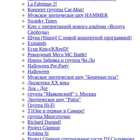
La Fabrique 2!
Концерт группы Car-Man!
Мужское эротическое шоу HAMMER
Swanky Tunes
Krec с презентацией нового альбома «Воздух
Свободы»
Шура (Shura)! С новой концертной программой!
Eximinds
Егор Крид/KReeD!
Рекордный Мега МС Battle!
Ирина Забияка и группа Чи-Ли
Halloween Pre-Party
Halloween
Мужское эротическое шоу "Бешеные псы"
Дискотека ХХ века
Лок - Дог
группа "Маяковский" г. Москва
Эротическое шоу "Pafos"
Группа Hi-Fi
T1One в первые в Самаре!
группа Многоточие
Richard Durand!
Project Glamour
Kristina Si
Project Glamour специальные гости DJ Силуянова