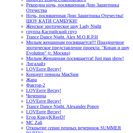
Рекордна ночь, посвященная Дню Защитника
Отечества
Ночь, посвященная Дню Защитника Отечества!
ШОУ КАТИ САМБУКИ!
Женское эротическое шоу Lady Night
группа Каспийский груз
Trance Dance Night. Alex M.O.R.P.H
Милым женщинам посвящается!!! Праздничное
эротическое представление проекта: "Конан и шоу
Evolution" (г. Москва)
Милым Женщинам посвящается! Just man show!
Лигалайз
LOVEите Весну!
Концерт певицы МакSим
Жара
Фактор-2
LOVEите Весну!
Чичерина
LOVEите Весну!
Trance Dance Night. Alexander Popov
LOVEите Весну!
Егор Крид/KReeD!
MC Zali
Открытие серии пенных вечеринок SUMMER