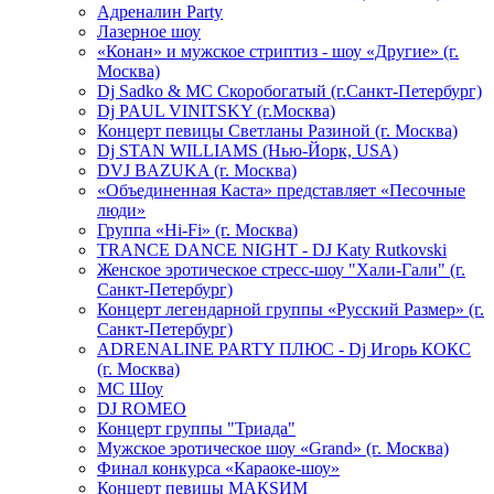
Адреналин Party
Лазерное шоу
«Конан» и мужское стриптиз - шоу «Другие» (г.
Москва)
Dj Sadko & МС Скоробогатый (г.Санкт-Петербург)
Dj PAUL VINITSKY (г.Москва)
Концерт певицы Светланы Разиной (г. Москва)
Dj STAN WILLIAMS (Нью-Йорк, USA)
DVJ BAZUKA (г. Москва)
«Объединенная Каста» представляет «Песочные
люди»
Группа «Hi-Fi» (г. Москва)
TRANCE DANCE NIGHT - DJ Katy Rutkovski
Женское эротическое стресс-шоу "Хали-Гали" (г.
Санкт-Петербург)
Концерт легендарной группы «Русский Размер» (г.
Санкт-Петербург)
ADRENALINE PARTY ПЛЮС - Dj Игорь КОКС
(г. Москва)
MC Шоу
DJ ROMEO
Концерт группы "Триада"
Мужское эротическое шоу «Grand» (г. Москва)
Финал конкурса «Караоке-шоу»
Концерт певицы МАКSИМ