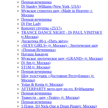
Пенная вечеринка
Dj Stanley Williams (New York, USA)
Мужское стриптиз шоу «Made in Heaven» г.
Москва
Пенная вечеринка
Dj Fire Lady
Концерт группы «25/17»
TRANCE DANCE NIGHT - Dj PAUL VINITSKY
(г.Москва)
Дискотека 80-х «Пять звёзд»
«SEXY GIRLS» (г. Москва) - Эротическое шоу
«Пенная Вечеринка»
Hаташа Бакарди
Мужское эротическое шоу «GRAND» (г. Москва)
Dj Jim (г. Москва)
ST1M (г. Москва)
Пенная вечеринка
Шоу толстушек «Достояние Республики» (г.
Москва)
Yolan & Kenia (г. Москва)
AFTERPARTY мото-шоу на пл. Куйбышева
Пенная вечеринка
Травести - шоу «Teatro» (г. Москва)
Пенная вечеринка
5 Плюх, DJ Nick-One и Drum Pirate(г. Москва)