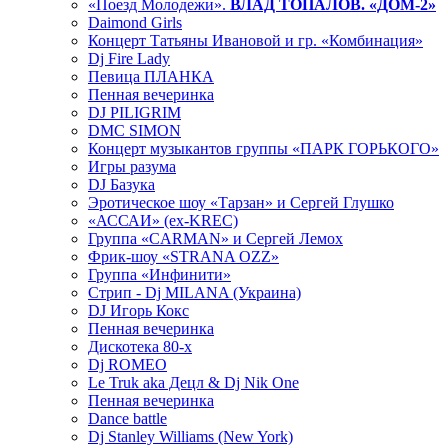
«Поезд Молодежи».
ВЛАД ТОПАЛОВ. «ДОМ-2»
Daimond Girls
Концерт Татьяны Ивановой и гр. «Комбинация»
Dj Fire Lady
Певица ПЛАНКА
Пенная вечеринка
DJ PILIGRIM
DMC SIMON
Концерт музыкантов группы «ПАРК ГОРЬКОГО»
Игры разума
DJ Базука
Эротическое шоу «Тарзан» и Сергей Глушко
«АССАИ» (ex-KREC)
Группа «CARMAN» и Сергей Лемох
Фрик-шоу «STRANA OZZ»
Группа «Инфинити»
Стрип - Dj MILANA (Украина)
DJ Игорь Кокс
Пенная вечеринка
Дискотека 80-х
Dj ROMEO
Le Truk aka Децл & Dj Nik One
Пенная вечеринка
Dance battle
Dj Stanley Williams (New York)