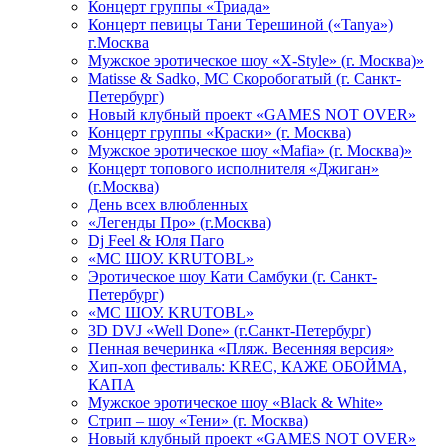
Концерт группы «Триада»
Концерт певицы Тани Терешиной («Tanya»)
г.Москва
Мужское эротическое шоу «X-Style» (г. Москва)»
Matissе & Sadko, MC Скоробогатый (г. Санкт-
Петербург)
Новый клубный проект «GAMES NOT OVER»
Концерт группы «Краски» (г. Москва)
Мужское эротическое шоу «Mafia» (г. Москва)»
Концерт топового исполнителя «Джиган»
(г.Москва)
День всех влюбленных
«Легенды Про» (г.Москва)
Dj Feel & Юля Паго
«МС ШОУ. KRUTOBL»
Эротическое шоу Кати Самбуки (г. Санкт-
Петербург)
«МС ШОУ. KRUTOBL»
3D DVJ «Well Done» (г.Санкт-Петербург)
Пенная вечеринка «Пляж. Весенняя версия»
Хип-хоп фестиваль: KREC, КАЖЕ ОБОЙМА,
КАПА
Мужское эротическое шоу «Black & White»
Стрип – шоу «Тени» (г. Москва)
Новый клубный проект «GAMES NOT OVER»