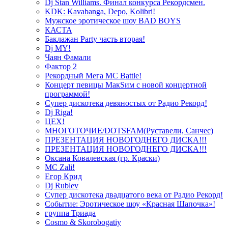
Dj Stan Williams. Финал конкурса Рекордсмен.
KDK: Kavabanga, Depo, Kolibri!
Мужское эротическое шоу BAD BOYS
КАСТА
Баклажан Party часть вторая!
Dj MY!
Чаян Фамали
Фактор 2
Рекордный Мега МС Battle!
Концерт певицы МакSим с новой концертной
программой!
Супер дискотека девяностых от Радио Рекорд!
Dj Riga!
ЦЕХ!
МНОГОТОЧИЕ/DOTSFAM(Руставели, Санчес)
ПРЕЗЕНТАЦИЯ НОВОГОДНЕГО ДИСКА!!!
ПРЕЗЕНТАЦИЯ НОВОГОДНЕГО ДИСКА!!!
Оксана Ковалевская (гр. Краски)
MC Zali!
Егор Крид
Dj Rublev
Супер дискотека двадцатого века от Радио Рекорд!
Событие: Эротическое шоу «Красная Шапочка»!
группа Триада
Cosmo & Skorobogatiy