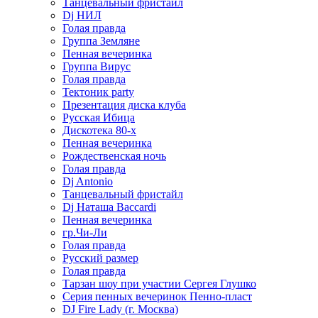
Танцевальный фристайл
Dj НИЛ
Голая правда
Группа Земляне
Пенная вечеринка
Группа Вирус
Голая правда
Тектоник party
Презентация диска клуба
Русская Ибица
Дискотека 80-х
Пенная вечеринка
Рождественская ночь
Голая правда
Dj Antonio
Танцевальный фристайл
Dj Наташа Baccardi
Пенная вечеринка
гр.Чи-Ли
Голая правда
Русский размер
Голая правда
Тарзан шоу при участии Сергея Глушко
Серия пенных вечеринок Пенно-пласт
DJ Fire Lady (г. Москва)