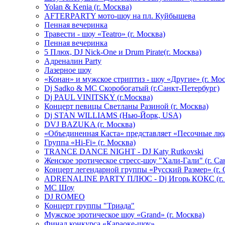
Yolan & Kenia (г. Москва)
AFTERPARTY мото-шоу на пл. Куйбышева
Пенная вечеринка
Травести - шоу «Teatro» (г. Москва)
Пенная вечеринка
5 Плюх, DJ Nick-One и Drum Pirate(г. Москва)
Адреналин Party
Лазерное шоу
«Конан» и мужское стриптиз - шоу «Другие» (г. Мос
Dj Sadko & МС Скоробогатый (г.Санкт-Петербург)
Dj PAUL VINITSKY (г.Москва)
Концерт певицы Светланы Разиной (г. Москва)
Dj STAN WILLIAMS (Нью-Йорк, USA)
DVJ BAZUKA (г. Москва)
«Объединенная Каста» представляет «Песочные лю
Группа «Hi-Fi» (г. Москва)
TRANCE DANCE NIGHT - DJ Katy Rutkovski
Женское эротическое стресс-шоу "Хали-Гали" (г. Са
Концерт легендарной группы «Русский Размер» (г. 
ADRENALINE PARTY ПЛЮС - Dj Игорь КОКС (г. 
MC Шоу
DJ ROMEO
Концерт группы "Триада"
Мужское эротическое шоу «Grand» (г. Москва)
Финал конкурса «Караоке-шоу»