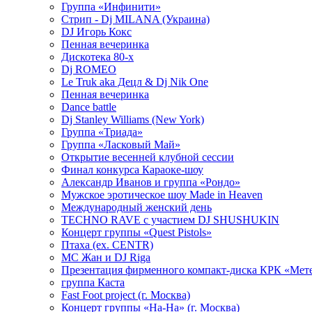
Группа «Инфинити»
Стрип - Dj MILANA (Украина)
DJ Игорь Кокс
Пенная вечеринка
Дискотека 80-х
Dj ROMEO
Le Truk aka Децл & Dj Nik One
Пенная вечеринка
Dance battle
Dj Stanley Williams (New York)
Группа «Триада»
Группа «Ласковый Май»
Открытие весенней клубной сессии
Финал конкурса Караоке-шоу
Александр Иванов и группа «Рондо»
Мужское эротическое шоу Made in Heaven
Международный женский день
TECHNO RAVE с участием DJ SHUSHUKIN
Концерт группы «Quest Pistols»
Птаха (ex. CENTR)
МС Жан и DJ Riga
Презентация фирменного компакт-диска КРК «Мет
группа Каста
Fast Foot project (г. Москва)
Концерт группы «На-На» (г. Москва)