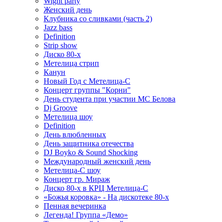
Wight party
Женский день
Клубника со сливками (часть 2)
Jazz bass
Definition
Strip show
Диско 80-х
Метелица стрип
Канун
Новый Год с Метелица-С
Концерт группы "Корни"
День студента при участии МС Белова
Dj Groove
Метелица шоу
Definition
День влюбленных
День защитника отечества
DJ Boyko & Sound Shocking
Международный женский день
Метелица-С шоу
Концерт гр. Мираж
Диско 80-х в КРЦ Метелица-С
«Божья коровка» - На дискотеке 80-х
Пенная вечеринка
Легенда! Группа «Демо»