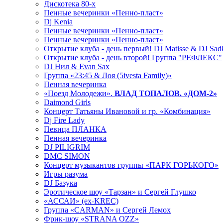
Дискотека 80-х
Пенные вечеринки «Пенно-пласт»
Dj Kenia
Пенные вечеринки «Пенно-пласт»
Пенные вечеринки «Пенно-пласт»
Открытие клуба - день первый! DJ Matisse & DJ Sad
Открытие клуба - день второй! Группа "РЕФЛЕКС"
DJ Нил & Evan Sax
Группа «23:45 & Лоя (5ivesta Family)»
Пенная вечеринка
«Поезд Молодежи».
ВЛАД ТОПАЛОВ. «ДОМ-2»
Daimond Girls
Концерт Татьяны Ивановой и гр. «Комбинация»
Dj Fire Lady
Певица ПЛАНКА
Пенная вечеринка
DJ PILIGRIM
DMC SIMON
Концерт музыкантов группы «ПАРК ГОРЬКОГО»
Игры разума
DJ Базука
Эротическое шоу «Тарзан» и Сергей Глушко
«АССАИ» (ex-KREC)
Группа «CARMAN» и Сергей Лемох
Фрик-шоу «STRANA OZZ»