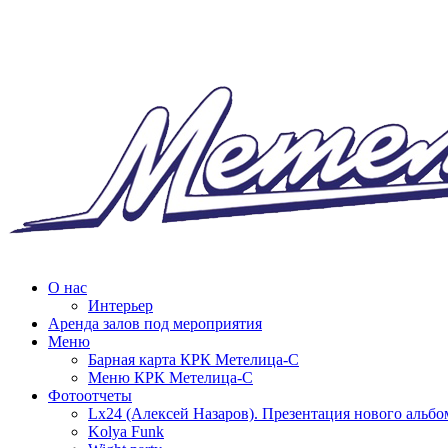
О нас
Интерьер
Аренда залов под мероприятия
Меню
Барная карта КРК Метелица-С
Меню КРК Метелица-С
Фотоотчеты
Lx24 (Алексей Назаров). Презентация нового альбо
Kolya Funk