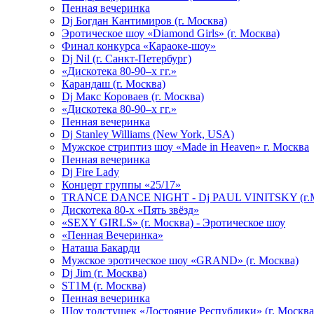
Пенная вечеринка
Dj Богдан Кантимиров (г. Москва)
Эротическое шоу «Diamond Girls» (г. Москва)
Финал конкурса «Караоке-шоу»
Dj Nil (г. Санкт-Петербург)
«Дискотека 80-90–х гг.»
Карандаш (г. Москва)
Dj Макс Короваев (г. Москва)
«Дискотека 80-90–х гг.»
Пенная вечеринка
Dj Stanley Williams (New York, USA)
Мужское стриптиз шоу «Made in Heaven» г. Москва
Пенная вечеринка
Dj Fire Lady
Концерт группы «25/17»
TRANCE DANCE NIGHT - Dj PAUL VINITSKY (г.М
Дискотека 80-х «Пять звёзд»
«SEXY GIRLS» (г. Москва) - Эротическое шоу
«Пенная Вечеринка»
Hаташа Бакарди
Мужское эротическое шоу «GRAND» (г. Москва)
Dj Jim (г. Москва)
ST1M (г. Москва)
Пенная вечеринка
Шоу толстушек «Достояние Республики» (г. Москва