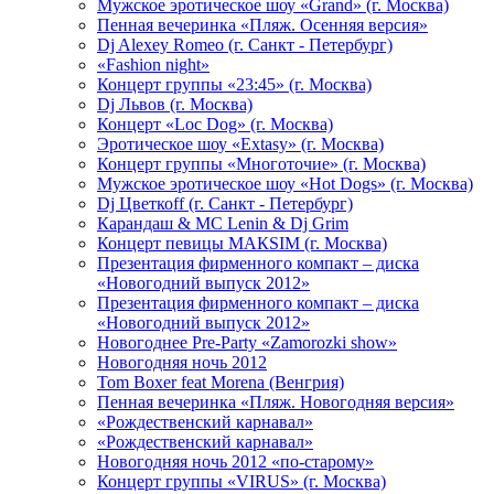
Мужское эротическое шоу «Grand» (г. Москва)
Пенная вечеринка «Пляж. Осенняя версия»
Dj Alexey Romeo (г. Санкт - Петербург)
«Fashion night»
Концерт группы «23:45» (г. Москва)
Dj Львов (г. Москва)
Концерт «Loc Dog» (г. Москва)
Эротическое шоу «Extasy» (г. Москва)
Концерт группы «Многоточие» (г. Москва)
Мужское эротическое шоу «Hot Dogs» (г. Москва)
Dj Цветкоff (г. Санкт - Петербург)
Карандаш & МС Lenin & Dj Grim
Концерт певицы МАКSIМ (г. Москва)
Презентация фирменного компакт – диска
«Новогодний выпуск 2012»
Презентация фирменного компакт – диска
«Новогодний выпуск 2012»
Новогоднее Pre-Party «Zamorozki show»
Новогодняя ночь 2012
Tom Boxer feat Morena (Венгрия)
Пенная вечеринка «Пляж. Новогодняя версия»
«Рождественский карнавал»
«Рождественский карнавал»
Новогодняя ночь 2012 «по-старому»
Концерт группы «VIRUS» (г. Москва)