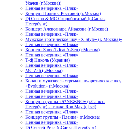
Усачев (г.Москва))
Пенная вечеринка «Пляж»
Концерт Полины Ростовой (г.Москва)
Dj Cosmo & МС Скоробогатый (г.Санкт-
Петербург)
Концерт Александра Айвазова (г.Москва)
Пенная вечеринка «Пляж»
Мужское эротическое шоу «X-Style» (г. Москва)»
Пенная вечеринка «Пляж»
Концерт Samo`L feat A-Sen (г.Москва)
Пенная вечеринка «Пляж»
Т-dj Николь (Украина)
Пенная вечеринка «Пляж»
МС Zali (г.Москва)
Пенная вечеринка «Пляж»
Конан и мужское экстремально-эротическое шоу
«Evolution» (г.Москва)
Пенная вечеринка «Пляж»
Пенная вечеринка «Пляж»
Концерт группы «S*NEЖNO» (г.Санкт-
Петербург), а также Ron May (dj set)
Пенная вечеринка «Пляж»
Концерт группы «Планка» (г.Москва)
Пенная вечеринка «Пляж»
Dj Сергей Рига (г.Санкт-Петербург)