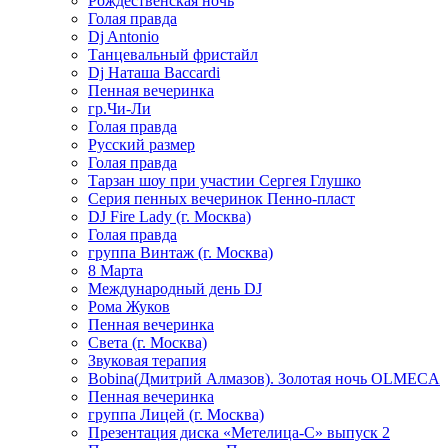
Рождественская ночь
Голая правда
Dj Antonio
Танцевальный фристайл
Dj Наташа Baccardi
Пенная вечеринка
гр.Чи-Ли
Голая правда
Русский размер
Голая правда
Тарзан шоу при участии Сергея Глушко
Серия пенных вечеринок Пенно-пласт
DJ Fire Lady (г. Москва)
Голая правда
группа Винтаж (г. Москва)
8 Марта
Международный день DJ
Рома Жуков
Пенная вечеринка
Света (г. Москва)
Звуковая терапия
Bobina(Дмитрий Алмазов). Золотая ночь OLMECA
Пенная вечеринка
группа Лицей (г. Москва)
Презентация диска «Метелица-С» выпуск 2