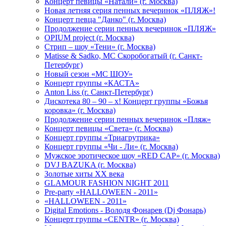
Концерт певицы «Натали» (г. Москва)
Новая летняя серия пенных вечеринок «ПЛЯЖ»!
Концерт певца "Данко" (г. Москва)
Продолжение серии пенных вечеринок «ПЛЯЖ»
OPIUM project (г. Москва)
Стрип – шоу «Тени» (г. Москва)
Matissе & Sadko, MC Скоробогатый (г. Санкт-
Петербург)
Новый сезон «МС ШОУ»
Концерт группы «КАСТА»
Anton Liss (г. Санкт-Петербург)
Дискотека 80 – 90 – х! Концерт группы «Божья
коровка» (г. Москва)
Продолжение серии пенных вечеринок «Пляж»
Концерт певицы «Света» (г. Москва)
Концерт группы «Триагрутрика»
Концерт группы «Чи - Ли» (г. Москва)
Мужское эротическое шоу «RED CAP» (г. Москва)
DVJ BAZUKA (г. Москва)
Золотые хиты XX века
GLAMOUR FASHION NIGHT 2011
Pre-party «HALLOWEEN - 2011»
«HALLOWEEN - 2011»
Digital Emotions - Володя Фонарев (Dj Фонарь)
Концерт группы «CENTR» (г. Москва)