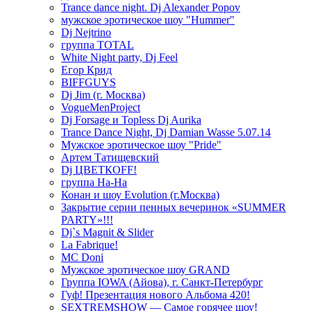
Trance dance night. Dj Alexander Popov
мужское эротическое шоу "Hummer"
Dj Nejtrino
группа TOTAL
White Night party, Dj Feel
Егор Крид
BIFFGUYS
Dj Jim (г. Москва)
VogueMenProject
Dj Forsage и Topless Dj Aurika
Trance Dance Night, Dj Damian Wasse 5.07.14
Мужское эротическое шоу "Pride"
Артем Татищевский
Dj ЦВЕТКOFF!
группа На-На
Конан и шоу Evolution (г.Москва)
Закрытие серии пенных вечеринок «SUMMER
PARTY»!!!
Dj`s Magnit & Slider
La Fabrique!
MC Doni
Мужское эротическое шоу GRAND
Группа IOWA (Айова), г. Санкт-Петербург
Гуф! Презентация нового Альбома 420!
SEXTREMSHOW — Самое горячее шоу!