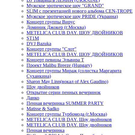
DJ ТоварищЪ ЛЕНИН (UKRAINE)
Мужское эротическое шоу "GRAND"
SLIM с презентацией нового альбома CEN-TROPE
Мужское эротическое шоу PRIDE (Украина)
Концерт группы Вирус
Доминик Джокер (г.Москва)
METELICA CLUB DAY. ШОУ ДВОЙНИКОВ
ST1M
DVJ Bazuka
Концерт группы "Слот"
METELICA CLUB DAY. ШОУ ДВОЙНИКОВ
Концерт певицы Эльвира Т
Проект Malibu Breeze (Hungary)
Концерт группы Мираж (солистка Маргарита
Суханкина)
Sharon May Linn(вокал of Alex Gaudino)
Шоу двойников
Открытие серии пенных вечеринок
Данко
Пенная вечеринка SUMMER PARTY
Matisse & Sadko
Концерт группы Турбомода (г.Москва)
METELICA CLUB DAY. Шоу двойников
METELICA CLUB DAY. Шоу двойников
Пенная вечеринка