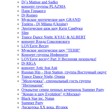
Dj`s Matisse and Sadko
концерт группы PLAZMA
Парк Горького
Dj Romeo
Мужское эротическое шоу GRAND
Topless - Dj Milana (Ukraine)
Эротическое шок шоу Кати Самбуки
Slim
Trance Dance Night. KYAU & ALBERT
концерт Влада Соколовского
LOVEите Весну
Мужское эротическое шоу "ТЕНИ"
Концерт группы Инфинити
LOVEите весну! Part 3! Весенняя лихорадка!
Dj RIGA
концерт Artic feat Asti
Russian Hip – Hop Station, группа Восточный округ
Trance Dance Night, Omnia
"Молодежка", специальный гость группа
"Интонация"
Открытие серии пенных вечеринок Summer Party
"Конан и шоу Evolution" (г.Москва)
Black Star inc. Natan
Summer Party
Дискотека ХХ века. Игорек