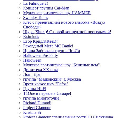
La Fabrique 2!
Концерт группы Car-Man!
Мужское эротическое шоу HAMMER
Swanky Tunes
Krec с презентацией нового альбома «Воздух
Свободы»
Шура (Shura)! С новой концертной программой!
Eximinds
Егор Крид/KReeD!
Рекордный Мега МС Battle!
Ирина Забияка и группа Чи-Ли
Halloween Pre-Party
Halloween
Мужское эротическое шоу "Бешеные псы"
Дискотека ХХ века
Лок - Дог
группа "Маяковский" г. Москва
Эротическое шоу "Pafos"
Группа Hi-Fi
T1One в первые в Самаре!
группа Многоточие
Richard Durand!
Project Glamour
Kristina Si
Project Glamour специальные гости DJ Силуянова