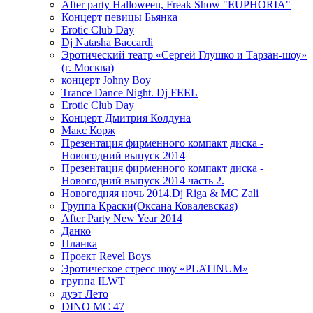
After party Halloween, Freak Show "EUPHORIA"
Концерт певицы Бьянка
Erotic Club Day
Dj Natasha Baccardi
Эротический театр «Сергей Глушко и Тарзан-шоу»
(г. Москва)
концерт Johny Boy
Trance Dance Night. Dj FEEL
Erotic Club Day
Концерт Дмитрия Колдуна
Макс Корж
Презентация фирменного компакт диска -
Новогодний выпуск 2014
Презентация фирменного компакт диска -
Новогодний выпуск 2014 часть 2.
Новогодняя ночь 2014.Dj Riga & MC Zali
Группа Краски(Оксана Ковалевская)
After Party New Year 2014
Данко
Планка
Проект Revel Boys
Эротическое стресс шоу «PLATINUM»
группа ILWT
дуэт Лето
DINO MC 47