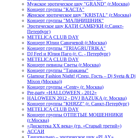
Мужское эротическое шоу "GRAND" (г.Москва)
Концерт группы "КАСТА"
Женское эротическое шоу "KRISTAL" (г.Москва)
Концерт группы "МАЛЬЧИШНИК"
Эротическое шоу КАТИ САМБУКИ (г.Санкт-
Петербург)
METELICA CLUB DAY
Концерт Юлии Савичевой (г.Москва)
Концерт группы "TRIAGRUTRIKA"
DJ Feel и Юлия Паго (г. С. - Петербург)
METELICA CLUB DAY
Концерт певицы Светы (г.Москва)
Концерт группы "Тараканы"
Glamour Fashion Night! (Спец. Гость – Dj Sveta & Dj
Mixon (Москва))
Концерт группы «Centr» (г. Москва)
Pre-party «HALLOWEEN - 2012»
HALOWEEN 2012 - DVJ BAZUKA (г. Москва)
Концерт группы "КНЯZZ" (г. Санкт-Петербург)
METELICA CLUB DAY
Концерт группы ОТПЕТЫЕ МОШЕННИКИ
(г.Москва)
«Дискотека ХХ века» (гр. «Старый третий»)
АССАИ
Танцевально – эротическое шоу «PLAY»