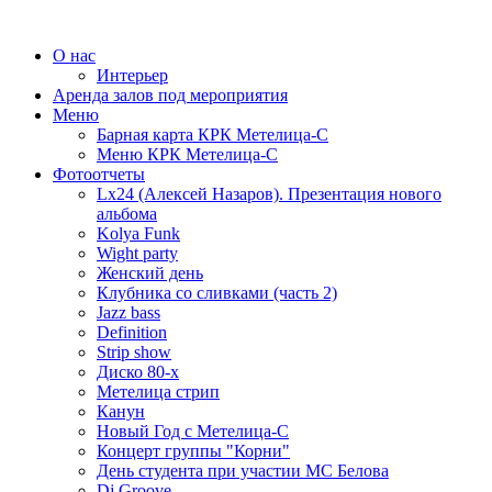
О нас
Интерьер
Аренда залов под мероприятия
Меню
Барная карта КРК Метелица-С
Меню КРК Метелица-С
Фотоотчеты
Lx24 (Алексей Назаров). Презентация нового
альбома
Kolya Funk
Wight party
Женский день
Клубника со сливками (часть 2)
Jazz bass
Definition
Strip show
Диско 80-х
Метелица стрип
Канун
Новый Год с Метелица-С
Концерт группы "Корни"
День студента при участии МС Белова
Dj Groove