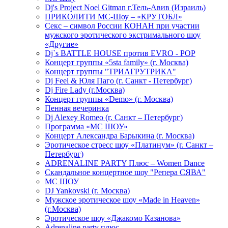
Dj's Project Noel Gitman г.Тель-Авив (Израиль)
ПРИКОЛИТИ МС-Шоу – «КРУТОБЛ»
Секс – символ России КОНАН при участии
мужского эротического экстримального шоу
«Другие»
Dj`s BATTLE HOUSE против EVRO - POP
Концерт группы «5sta family» (г. Москва)
Концерт группы "ТРИАГРУТРИКА"
Dj Feel & Юля Паго (г. Санкт - Петербург)
Dj Fire Lady (г.Москва)
Концерт группы «Demo» (г. Москва)
Пенная вечеринка
Dj Alexey Romeo (г. Санкт – Петербург)
Программа «МС ШОУ»
Концерт Александра Барыкина (г. Москва)
Эротическое стресс шоу «Платинум» (г. Санкт –
Петербург)
ADRENALINE PARTY Плюс – Women Dance
Скандальное концертное шоу "Репера СЯВА"
МС ШОУ
DJ Yankovski (г. Москва)
Мужское эротическое шоу «Made in Heaven»
(г.Москва)
Эротическое шоу «Джакомо Казанова»
Adrenaline party плюс