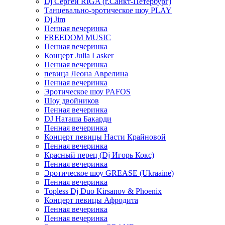
Dj Сергей RIGA (г.Санкт-Петербург)
Танцевально-эротическое шоу PLAY
Dj Jim
Пенная вечеринка
FREEDOM MUSIC
Пенная вечеринка
Концерт Julia Lasker
Пенная вечеринка
певица Леона Аврелина
Пенная вечеринка
Эротическое шоу PAFOS
Шоу двойников
Пенная вечеринка
DJ Наташа Бакарди
Пенная вечеринка
Концерт певицы Насти Крайновой
Пенная вечеринка
Красный перец (Dj Игорь Кокс)
Пенная вечеринка
Эротическое шоу GREASE (Ukraaine)
Пенная вечеринка
Topless Dj Duo Kirsanov & Phoenix
Концерт певицы Афродита
Пенная вечеринка
Пенная вечеринка