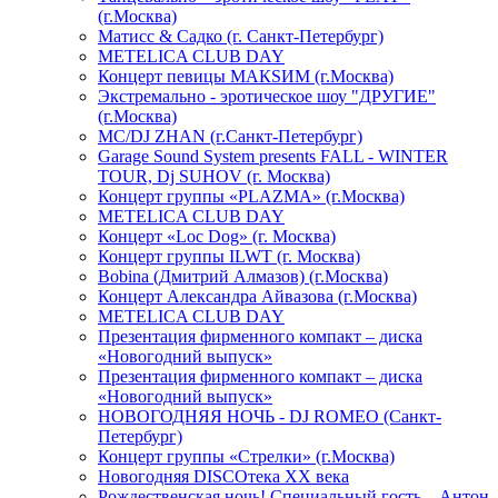
(г.Москва)
Матисс & Садко (г. Санкт-Петербург)
METELICA CLUB DAY
Концерт певицы МАКSИМ (г.Москва)
Экстремально - эротическое шоу "ДРУГИЕ"
(г.Москва)
МС/DJ ZHAN (г.Санкт-Петербург)
Garage Sound System presents FALL - WINTER
TOUR, Dj SUHOV (г. Москва)
Концерт группы «PLAZMA» (г.Москва)
METELICA CLUB DAY
Концерт «Loc Dog» (г. Москва)
Концерт группы ILWT (г. Москва)
Bobina (Дмитрий Алмазов) (г.Москва)
Концерт Александра Айвазова (г.Москва)
METELICA CLUB DAY
Презентация фирменного компакт – диска
«Новогодний выпуск»
Презентация фирменного компакт – диска
«Новогодний выпуск»
НОВОГОДНЯЯ НОЧЬ - DJ ROMEO (Санкт-
Петербург)
Концерт группы «Стрелки» (г.Москва)
Новогодняя DISCOтека ХХ века
Рождественская ночь! Специальный гость – Антон