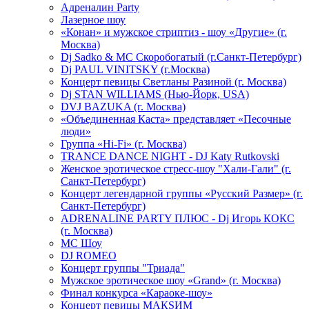
Адреналин Party
Лазерное шоу
«Конан» и мужское стриптиз - шоу «Другие» (г.
Москва)
Dj Sadko & МС Скоробогатый (г.Санкт-Петербург)
Dj PAUL VINITSKY (г.Москва)
Концерт певицы Светланы Разиной (г. Москва)
Dj STAN WILLIAMS (Нью-Йорк, USA)
DVJ BAZUKA (г. Москва)
«Объединенная Каста» представляет «Песочные
люди»
Группа «Hi-Fi» (г. Москва)
TRANCE DANCE NIGHT - DJ Katy Rutkovski
Женское эротическое стресс-шоу "Хали-Гали" (г.
Санкт-Петербург)
Концерт легендарной группы «Русский Размер» (г.
Санкт-Петербург)
ADRENALINE PARTY ПЛЮС - Dj Игорь КОКС
(г. Москва)
MC Шоу
DJ ROMEO
Концерт группы "Триада"
Мужское эротическое шоу «Grand» (г. Москва)
Финал конкурса «Караоке-шоу»
Концерт певицы МАКSИМ