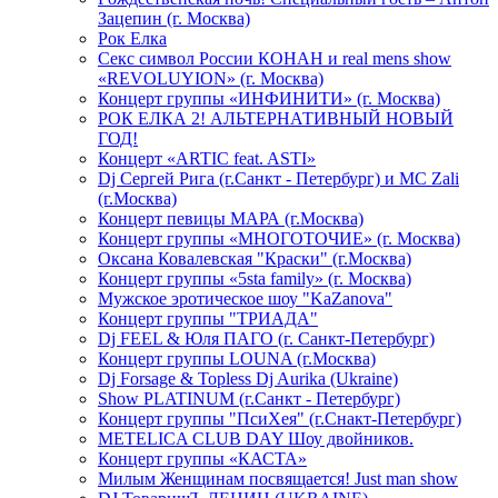
Зацепин (г. Москва)
Рок Елка
Секс символ России КОНАН и real mens show
«REVOLUYION» (г. Москва)
Концерт группы «ИНФИНИТИ» (г. Москва)
РОК ЕЛКА 2! АЛЬТЕРНАТИВНЫЙ НОВЫЙ
ГОД!
Концерт «ARTIC feat. ASTI»
Dj Сергей Рига (г.Санкт - Петербург) и MC Zali
(г.Москва)
Концерт певицы МАРА (г.Москва)
Концерт группы «МНОГОТОЧИЕ» (г. Москва)
Оксана Ковалевская "Краски" (г.Москва)
Концерт группы «5sta family» (г. Москва)
Мужское эротическое шоу "KaZanova"
Концерт группы "ТРИАДА"
Dj FEEL & Юля ПАГО (г. Санкт-Петербург)
Концерт группы LOUNA (г.Москва)
Dj Forsage & Topless Dj Aurika (Ukraine)
Show PLATINUM (г.Санкт - Петербург)
Концерт группы "ПсиХея" (г.Снакт-Петербург)
METELICA CLUB DAY Шоу двойников.
Концерт группы «КАСТА»
Милым Женщинам посвящается! Just man show