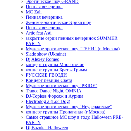
Эротическое шоу GRAND
Пенная вечеринка
MC Zali
Пенная вечеринка
Женское эротическое Эрика шоу
Пенная вечеринка
Artic feat Asti
закрытие серии пенных вечеринок SUMMER
PARTY
Мужское эротическое шоу "ТЕНИ" (г. Москва)
Slade show (Ukraine)
Dj Alexey Romeo
концерт группы Многоточие
концерт группы Братья Гримм
РУССКИЕ ГВОЗДИ
Концерт певицы Света
Мужское эротическое шоу "PRIDE"
Trance Dance Night, OMNIA
DJ-Topless Форсаж и Аурика
Electrodog 2 (Loc Dog)
Мужское эротическое шоу "Неудержимые"
концерт группы Пропаганда (г.Москва)
Самое страшное МС шоу в году. Halloween PRE-
PARTY
Dj Bazuka_Halloween