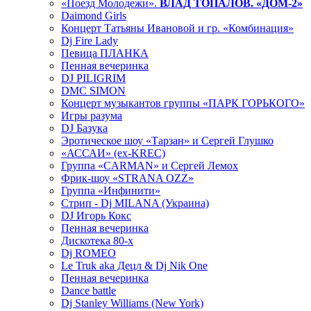
«Поезд Молодежи».
ВЛАД ТОПАЛОВ. «ДОМ-2»
Daimond Girls
Концерт Татьяны Ивановой и гр. «Комбинация»
Dj Fire Lady
Певица ПЛАНКА
Пенная вечеринка
DJ PILIGRIM
DMC SIMON
Концерт музыкантов группы «ПАРК ГОРЬКОГО»
Игры разума
DJ Базука
Эротическое шоу «Тарзан» и Сергей Глушко
«АССАИ» (ex-KREC)
Группа «CARMAN» и Сергей Лемох
Фрик-шоу «STRANA OZZ»
Группа «Инфинити»
Стрип - Dj MILANA (Украина)
DJ Игорь Кокс
Пенная вечеринка
Дискотека 80-х
Dj ROMEO
Le Truk aka Децл & Dj Nik One
Пенная вечеринка
Dance battle
Dj Stanley Williams (New York)