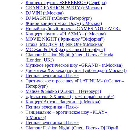
Концерт группы «SEREBRO» (Серебро)
GRAND FASHION PARTY (г.Москва)
DJ VINI (г.Москва)
DJ MAGNIT (г.Санкт-Петербург)
Живой концерт «Loc Dog» (г. Москва)
Новый клубный проект «GAMES NOT OVER»
Концерт группы «PLAZMA» (г.Москва)
MOVIE NIGHT (Фрик-шоу "Эйфория")
Птаха, МС Дым, Dj Nik One (г.Москва)
МС Жан & Dj Riga (г. Санкт-Петербург)
Glamour Fashion Night! (Спец. Гость - Cicada
(London, UK))
Мужское эротическое шоу «GRAND» (г.Москва)
Дискотека XX века (группа Турбомода (г.Москва))
Пенная вечеринка «Пляж»
Эротическое стресс шоу «PLATINUM» (г.Санкт –
Петербург)
Matisse & Sadko (г.Санкт – Петербург)
«Дискотека ХХ века» (гр. «Старый третий»)
Концерт Антона Зацепина (г.Москва)
Пенная вечеринка «Пляж»
Танцевально – эротическое шоу «PLAY»
(г.Москва)
Пенная вечеринка «Пляж»
Glamour Fashion Night! (Спец. Гость - Dj Юрий