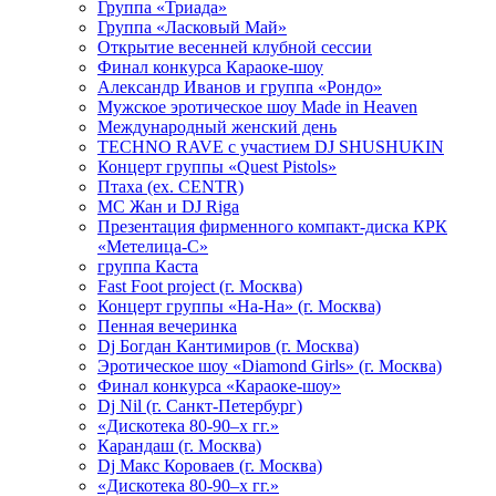
Группа «Триада»
Группа «Ласковый Май»
Открытие весенней клубной сессии
Финал конкурса Караоке-шоу
Александр Иванов и группа «Рондо»
Мужское эротическое шоу Made in Heaven
Международный женский день
TECHNO RAVE с участием DJ SHUSHUKIN
Концерт группы «Quest Pistols»
Птаха (ex. CENTR)
МС Жан и DJ Riga
Презентация фирменного компакт-диска КРК
«Метелица-С»
группа Каста
Fast Foot project (г. Москва)
Концерт группы «На-На» (г. Москва)
Пенная вечеринка
Dj Богдан Кантимиров (г. Москва)
Эротическое шоу «Diamond Girls» (г. Москва)
Финал конкурса «Караоке-шоу»
Dj Nil (г. Санкт-Петербург)
«Дискотека 80-90–х гг.»
Карандаш (г. Москва)
Dj Макс Короваев (г. Москва)
«Дискотека 80-90–х гг.»