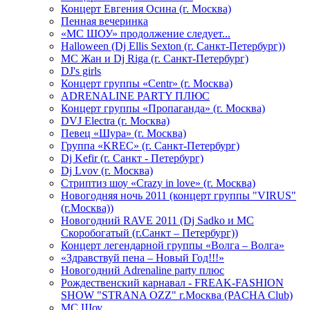
Концерт Евгения Осина (г. Москва)
Пенная вечеринка
«МС ШОУ» продолжение следует...
Halloween (Dj Ellis Sexton (г. Санкт-Петербург))
МС Жан и Dj Riga (г. Санкт-Петербург)
DJ's girls
Концерт группы «Centr» (г. Москва)
ADRENALINE PARTY ПЛЮС
Концерт группы «Пропаганда» (г. Москва)
DVJ Electra (г. Москва)
Певец «Шура» (г. Москва)
Группа «KREC» (г. Санкт-Петербург)
Dj Kefir (г. Санкт - Петербург)
Dj Lvov (г. Москва)
Стриптиз шоу «Crazy in love» (г. Москва)
Новогодняя ночь 2011 (концерт группы "VIRUS"
(г.Москва))
Новогодний RAVE 2011 (Dj Sadko и MC
Скоробогатый (г.Санкт – Петербург))
Концерт легендарной группы «Волга – Волга»
«Здравствуй пена – Новый Год!!!»
Новогодний Adrenaline party плюс
Рождественский карнавал - FREAK-FASHION
SHOW "STRANA OZZ" г.Москва (PACHA Club)
MC Шоу