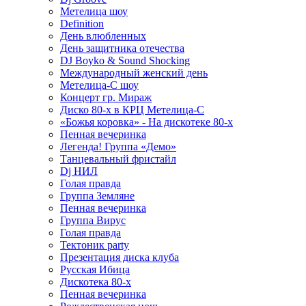
Метелица шоу
Definition
День влюбленных
День защитника отечества
DJ Boyko & Sound Shocking
Международный женский день
Метелица-С шоу
Концерт гр. Мираж
Диско 80-х в КРЦ Метелица-С
«Божья коровка» - На дискотеке 80-х
Пенная вечеринка
Легенда! Группа «Демо»
Танцевальный фристайл
Dj НИЛ
Голая правда
Группа Земляне
Пенная вечеринка
Группа Вирус
Голая правда
Тектоник party
Презентация диска клуба
Русская Ибица
Дискотека 80-х
Пенная вечеринка