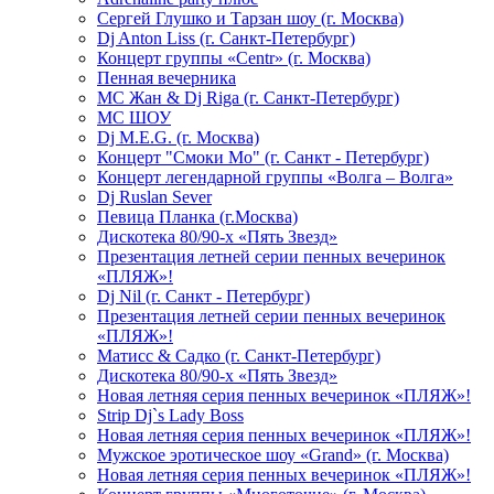
Сергей Глушко и Тарзан шоу (г. Москва)
Dj Anton Liss (г. Санкт-Петербург)
Концерт группы «Centr» (г. Москва)
Пенная вечерника
МС Жан & Dj Riga (г. Санкт-Петербург)
МС ШОУ
Dj M.E.G. (г. Москва)
Концерт "Смоки Мо" (г. Санкт - Петербург)
Концерт легендарной группы «Волга – Волга»
Dj Ruslan Sever
Певица Планка (г.Москва)
Дискотека 80/90-х «Пять Звезд»
Презентация летней серии пенных вечеринок
«ПЛЯЖ»!
Dj Nil (г. Санкт - Петербург)
Презентация летней серии пенных вечеринок
«ПЛЯЖ»!
Матисс & Садко (г. Санкт-Петербург)
Дискотека 80/90-х «Пять Звезд»
Новая летняя серия пенных вечеринок «ПЛЯЖ»!
Strip Dj`s Lady Boss
Новая летняя серия пенных вечеринок «ПЛЯЖ»!
Мужское эротическое шоу «Grand» (г. Москва)
Новая летняя серия пенных вечеринок «ПЛЯЖ»!