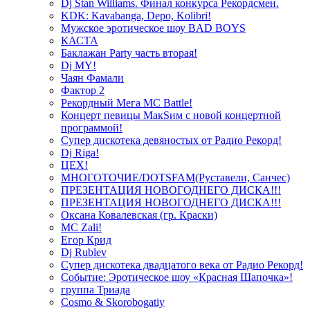
Dj Stan Williams. Финал конкурса Рекордсмен.
KDK: Kavabanga, Depo, Kolibri!
Мужское эротическое шоу BAD BOYS
КАСТА
Баклажан Party часть вторая!
Dj MY!
Чаян Фамали
Фактор 2
Рекордный Мега МС Battle!
Концерт певицы МакSим с новой концертной
программой!
Супер дискотека девяностых от Радио Рекорд!
Dj Riga!
ЦЕХ!
МНОГОТОЧИЕ/DOTSFAM(Руставели, Санчес)
ПРЕЗЕНТАЦИЯ НОВОГОДНЕГО ДИСКА!!!
ПРЕЗЕНТАЦИЯ НОВОГОДНЕГО ДИСКА!!!
Оксана Ковалевская (гр. Краски)
MC Zali!
Егор Крид
Dj Rublev
Супер дискотека двадцатого века от Радио Рекорд!
Событие: Эротическое шоу «Красная Шапочка»!
группа Триада
Cosmo & Skorobogatiy