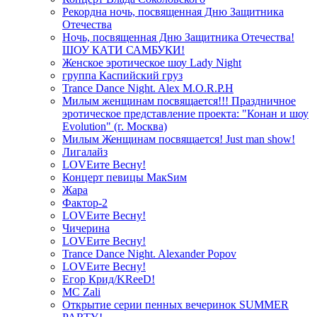
Рекордна ночь, посвященная Дню Защитника
Отечества
Ночь, посвященная Дню Защитника Отечества!
ШОУ КАТИ САМБУКИ!
Женское эротическое шоу Lady Night
группа Каспийский груз
Trance Dance Night. Alex M.O.R.P.H
Милым женщинам посвящается!!! Праздничное
эротическое представление проекта: "Конан и шоу
Evolution" (г. Москва)
Милым Женщинам посвящается! Just man show!
Лигалайз
LOVEите Весну!
Концерт певицы МакSим
Жара
Фактор-2
LOVEите Весну!
Чичерина
LOVEите Весну!
Trance Dance Night. Alexander Popov
LOVEите Весну!
Егор Крид/KReeD!
MC Zali
Открытие серии пенных вечеринок SUMMER