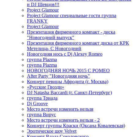
и DJ Шевцов!!!
Project Glamour
Project Glamour специальные гости группа
FRANKY
Project Glamour
Презентация фирменного компакт - диска
"Новогодний выпуск"
Презентация фирменного компакт диска от КРК
Метелица- С Новогодний
Новогодняя нось с Dj Alexey Romeo
группа Plazma
группа Plazma
НОВОГОДНЯЯ НОЧЬ 2015 C РОМЕО
After Party "Новогодняя ночь"
Концерт певицы Афродита (г. Москва)
«Русские Гвозди»
DJ Natasha Baccardi (г. Санкт-Петербург)
группа Триада
Dj Groove
Место встречи изменить нельзя
группа Вирус
Место встречи изменить нельзя - 2
Концерт группы Краски (Оксана Ковалевская)
Эротическое шоу Velvet
Концерт Влада Соколовского