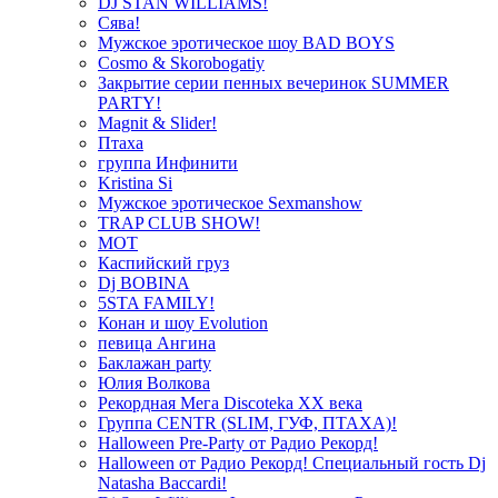
DJ STAN WILLIAMS!
Сява!
Мужское эротическое шоу BAD BOYS
Cosmo & Skorobogatiy
Закрытие серии пенных вечеринок SUMMER
PARTY!
Magnit & Slider!
Птаха
группа Инфинити
Kristina Si
Мужское эротическое Sexmanshow
TRAP CLUB SHOW!
МОТ
Каспийский груз
Dj BOBINA
5STA FAMILY!
Конан и шоу Evolution
певица Ангина
Баклажан party
Юлия Волкова
Рекордная Мега Discoteka XX века
Группа CENTR (SLIM, ГУФ, ПТАХА)!
Halloween Pre-Party от Радио Рекорд!
Halloween от Радио Рекорд! Специальный гость Dj
Natasha Baccardi!