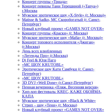
Концерт группы «Триада»
Концерт певицы Тани Терешиной («Tanya»)
г.Москва
Мужское эротическое шоу «X-Style» (г. Москва)»
Matissе & Sadko, MC Скоробогатый (г. Санкт-
Петербург)
Новый клубный проект «GAMES NOT OVER»
Концерт группы «Краски» (г. Москва)
Мужское эротическое шоу «Mafia» (г. Москва)»
Концерт топового исполнителя «Джиган»
(г.Москва)
День всех влюбленных
«Легенды Про» (г.Москва)
Dj Feel & Юля Паго
«МС ШОУ. KRUTOBL»
Эротическое шоу Кати Самбуки (г. Санкт-
Петербург)
«МС ШОУ. KRUTOBL»
3D DVJ «Well Done» (г.Санкт-Петербург)
Пенная вечеринка «Пляж. Весенняя версия»
Хип-хоп фестиваль: KREC, КАЖЕ ОБОЙМА,
КАПА
Мужское эротическое шоу «Black & White»
Стрип – шоу «Тени» (г. Москва)
Новый клубный проект «GAMES NOT OVER»