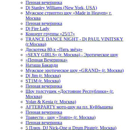
Пенная вечеринка
Dj Stanley Williams (New York, USA)
Мужское стриптиз шоу «Made in Heaven» г.
Москва
Пенная вечеринка
Dj Fire Lady
Концерт группы «25/17»
TRANCE DANCE NIGHT - Dj PAUL VINITSKY
(г.Москва)
Дискотека 80-х «Пять звёзд»
«SEXY GIRLS» (г. Москва) - Эротическое шоу
«Пенная Вечеринка»
Hаташа Бакарди
Мужское эротическое шоу «GRAND» (г. Москва)
Dj Jim (г. Москва)
ST1M (г. Москва)
Пенная вечеринка
Шоу толстушек «Достояние Республики» (г.
Москва)
Yolan & Kenia (г. Москва)
AFTERPARTY мото-шоу на пл. Куйбышева
Пенная вечеринка
Травести - шоу «Teatro» (г. Москва)
Пенная вечеринка
5 Плюх, DJ Nick-One и Drum Pirate(г. Москва)