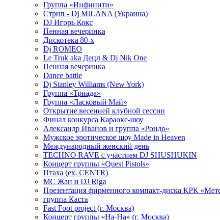
Группа «Инфинити»
Стрип - Dj MILANA (Украина)
DJ Игорь Кокс
Пенная вечеринка
Дискотека 80-х
Dj ROMEO
Le Truk aka Децл & Dj Nik One
Пенная вечеринка
Dance battle
Dj Stanley Williams (New York)
Группа «Триада»
Группа «Ласковый Май»
Открытие весенней клубной сессии
Финал конкурса Караоке-шоу
Александр Иванов и группа «Рондо»
Мужское эротическое шоу Made in Heaven
Международный женский день
TECHNO RAVE с участием DJ SHUSHUKIN
Концерт группы «Quest Pistols»
Птаха (ex. CENTR)
МС Жан и DJ Riga
Презентация фирменного компакт-диска КРК «Мет
группа Каста
Fast Foot project (г. Москва)
Концерт группы «На-На» (г. Москва)