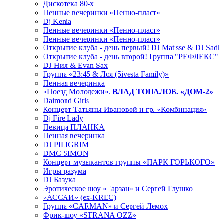
Дискотека 80-х
Пенные вечеринки «Пенно-пласт»
Dj Kenia
Пенные вечеринки «Пенно-пласт»
Пенные вечеринки «Пенно-пласт»
Открытие клуба - день первый! DJ Matisse & DJ Sad
Открытие клуба - день второй! Группа "РЕФЛЕКС"
DJ Нил & Evan Sax
Группа «23:45 & Лоя (5ivesta Family)»
Пенная вечеринка
«Поезд Молодежи».
ВЛАД ТОПАЛОВ. «ДОМ-2»
Daimond Girls
Концерт Татьяны Ивановой и гр. «Комбинация»
Dj Fire Lady
Певица ПЛАНКА
Пенная вечеринка
DJ PILIGRIM
DMC SIMON
Концерт музыкантов группы «ПАРК ГОРЬКОГО»
Игры разума
DJ Базука
Эротическое шоу «Тарзан» и Сергей Глушко
«АССАИ» (ex-KREC)
Группа «CARMAN» и Сергей Лемох
Фрик-шоу «STRANA OZZ»