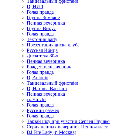
Танцевальный фристайл
Dj НИЛ
Голая правда
Группа Земляне
Пенная вечеринка
Группа Вирус
Голая правда
Тектоник party
Презентация диска клуба
Русская Ибица
Дискотека 80-х
Пенная вечеринка
Рождественская ночь
Голая правда
Dj Antonio
Танцевальный фристайл
Dj Наташа Baccardi
Пенная вечеринка
гр.Чи-Ли
Голая правда
Русский размер
Голая правда
Тарзан шоу при участии Сергея Глушко
Серия пенных вечеринок Пенно-пласт
DJ Fire Lady (г. Москва)