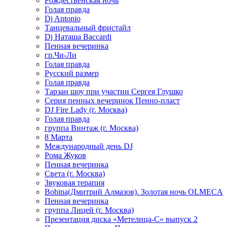
Рождественская ночь
Голая правда
Dj Antonio
Танцевальный фристайл
Dj Наташа Baccardi
Пенная вечеринка
гр.Чи-Ли
Голая правда
Русский размер
Голая правда
Тарзан шоу при участии Сергея Глушко
Серия пенных вечеринок Пенно-пласт
DJ Fire Lady (г. Москва)
Голая правда
группа Винтаж (г. Москва)
8 Марта
Международный день DJ
Рома Жуков
Пенная вечеринка
Света (г. Москва)
Звуковая терапия
Bobina(Дмитрий Алмазов). Золотая ночь OLMECA
Пенная вечеринка
группа Лицей (г. Москва)
Презентация диска «Метелица-С» выпуск 2