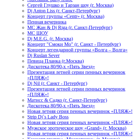
Сергей Глушко и Тарзан шоу (г. Москва)
Dj Anton Liss (г. Санкт-Петербург)
Концерт группы «Centr» (г. Москва)
Пенная вечерника
МС Жан & Dj Riga (г. Санкт-Петербург)
МС ШОУ
Dj M.E.G. (г. Москва)
Концерт "Смоки Мо" (г. Санкт - Петербург)
Концерт легендарной группы «Волга – Волга»
Dj Ruslan Sever
Певица Планка (г.Москва)
Дискотека 80/90-х «Пять Звезд»
Презентация летней серии пенных вечеринок
«ПЛЯЖ»!
Dj Nil (г. Санкт - Петербург)
Презентация летней серии пенных вечеринок
«ПЛЯЖ»!
Матисс & Садко (г. Санкт-Петербург)
Дискотека 80/90-х «Пять Звезд»
Новая летняя серия пенных вечеринок «ПЛЯЖ»!
Strip Dj`s Lady Boss
Новая летняя серия пенных вечеринок «ПЛЯЖ»!
Мужское эротическое шоу «Grand» (г. Москва)
Новая летняя серия пенных вечеринок «ПЛЯЖ»!