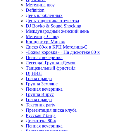
Метелица шоу
Definition
День влюбленных
День защитника отечества
DJ Boyko & Sound Shocking
Международный женский день
Метелица-С шоу
Концерт гр. Мираж
Диско 80-х в КРЦ Метелица-С
«Божья коровка» - На дискотеке 80-х
Пенная вечеринка
Легенда! Группа «Демо»
Танцевальный фристайл
Dj НИЛ
Голая правда
Группа Земляне
Пенная вечеринка
Группа Вирус
Голая правда
Тектоник party
Презентация диска клуба
Русская Ибица
Дискотека 80-х
Пенная вечеринка