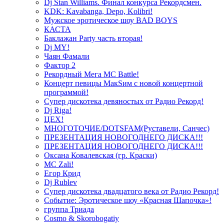
Dj Stan Williams. Финал конкурса Рекордсмен.
KDK: Kavabanga, Depo, Kolibri!
Мужское эротическое шоу BAD BOYS
КАСТА
Баклажан Party часть вторая!
Dj MY!
Чаян Фамали
Фактор 2
Рекордный Мега МС Battle!
Концерт певицы МакSим с новой концертной
программой!
Супер дискотека девяностых от Радио Рекорд!
Dj Riga!
ЦЕХ!
МНОГОТОЧИЕ/DOTSFAM(Руставели, Санчес)
ПРЕЗЕНТАЦИЯ НОВОГОДНЕГО ДИСКА!!!
ПРЕЗЕНТАЦИЯ НОВОГОДНЕГО ДИСКА!!!
Оксана Ковалевская (гр. Краски)
MC Zali!
Егор Крид
Dj Rublev
Супер дискотека двадцатого века от Радио Рекорд!
Событие: Эротическое шоу «Красная Шапочка»!
группа Триада
Cosmo & Skorobogatiy