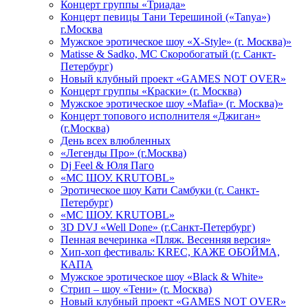
Концерт группы «Триада»
Концерт певицы Тани Терешиной («Tanya»)
г.Москва
Мужское эротическое шоу «X-Style» (г. Москва)»
Matissе & Sadko, MC Скоробогатый (г. Санкт-
Петербург)
Новый клубный проект «GAMES NOT OVER»
Концерт группы «Краски» (г. Москва)
Мужское эротическое шоу «Mafia» (г. Москва)»
Концерт топового исполнителя «Джиган»
(г.Москва)
День всех влюбленных
«Легенды Про» (г.Москва)
Dj Feel & Юля Паго
«МС ШОУ. KRUTOBL»
Эротическое шоу Кати Самбуки (г. Санкт-
Петербург)
«МС ШОУ. KRUTOBL»
3D DVJ «Well Done» (г.Санкт-Петербург)
Пенная вечеринка «Пляж. Весенняя версия»
Хип-хоп фестиваль: KREC, КАЖЕ ОБОЙМА,
КАПА
Мужское эротическое шоу «Black & White»
Стрип – шоу «Тени» (г. Москва)
Новый клубный проект «GAMES NOT OVER»