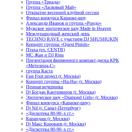
Группа «Триада»
Группа «Ласковый Май»
Открытие весенней клубной сессии
Финал конкурса Караоке-шоу
Александр Иванов и группа «Рондо»
Мужское эротическое шоу Made in Heaven
Международный женский день
TECHNO RAVE с участием DJ SHUSHUKIN
Концерт группы «Quest Pistols»
Птаха (ex. CENTR)
МС Жан и DJ Riga
Презентация фирменного компакт-диска КРК
«Метелица-С»
группа Каста
Fast Foot project (г. Москва)
Концерт группы «На-На» (г. Москва)
Пенная вечеринка
Dj Богдан Кантимиров (г. Москва)
Эротическое шоу «Diamond Girls» (г. Москва)
Финал конкурса «Караоке-шоу»
Dj Nil (г. Санкт-Петербург)
«Дискотека 80-90–х гг.»
Карандаш (г. Москва)
Dj Макс Короваев (г. Москва)
«Дискотека 80-90–х гг.»