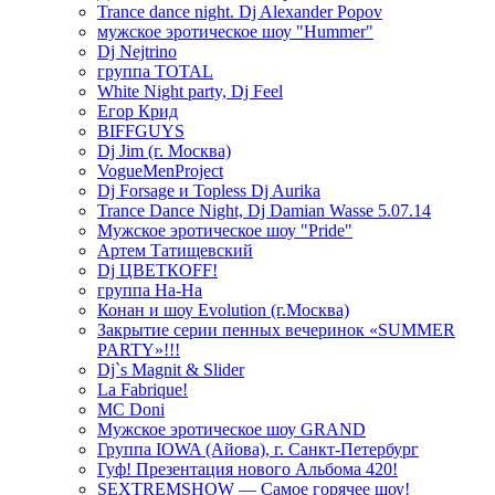
Trance dance night. Dj Alexander Popov
мужское эротическое шоу "Hummer"
Dj Nejtrino
группа TOTAL
White Night party, Dj Feel
Егор Крид
BIFFGUYS
Dj Jim (г. Москва)
VogueMenProject
Dj Forsage и Topless Dj Aurika
Trance Dance Night, Dj Damian Wasse 5.07.14
Мужское эротическое шоу "Pride"
Артем Татищевский
Dj ЦВЕТКOFF!
группа На-На
Конан и шоу Evolution (г.Москва)
Закрытие серии пенных вечеринок «SUMMER
PARTY»!!!
Dj`s Magnit & Slider
La Fabrique!
MC Doni
Мужское эротическое шоу GRAND
Группа IOWA (Айова), г. Санкт-Петербург
Гуф! Презентация нового Альбома 420!
SEXTREMSHOW — Самое горячее шоу!