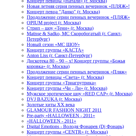
Концерт певицы «Натали» (г. Москва)
Новая летняя серия пенных вечеринок «ПЛЯЖ»!
Концерт певца "Данко" (г. Москва)
Продолжение серии пенных вечеринок «ПЛЯЖ»
OPIUM project (г. Москва)
Стрип – шоу «Тени» (г. Москва)
Matissе & Sadko, MC Скоробогатый (г. Санкт-
Петербург)
Новый сезон «МС ШОУ»
Концерт группы «КАСТА»
Anton Liss (г. Санкт-Петербург)
Дискотека 80 – 90 – х! Концерт группы «Божья
коровка» (г. Москва)
Продолжение серии пенных вечеринок «Пляж»
Концерт певицы «Света» (г. Москва)
Концерт группы «Триагрутрика»
Концерт группы «Чи - Ли» (г. Москва)
Мужское эротическое шоу «RED CAP» (г. Москва)
DVJ BAZUKA (г. Москва)
Золотые хиты XX века
GLAMOUR FASHION NIGHT 2011
Pre-party «HALLOWEEN - 2011»
«HALLOWEEN - 2011»
Digital Emotions - Володя Фонарев (Dj Фонарь)
Концерт группы «CENTR» (г. Москва)