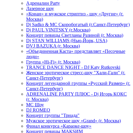
Адреналин Party
Лазерное шоу
«Конан» и мужское стриптиз - шоу «Другие» (г.
Москва)
Dj Sadko & МС Скоробогатый (г.Санкт-Петербург)
Dj PAUL VINITSKY (г.Москва)
Концерт певицы Светланы Разиной (г. Москва)
Dj STAN WILLIAMS (Нью-Йорк, USA)
DVJ BAZUKA (г. Москва)
«Объединенная Каста» представляет «Песочные
люди»
Группа «Hi-Fi» (г. Москва)
TRANCE DANCE NIGHT - DJ Katy Rutkovski
Женское эротическое стресс-шоу "Хали-Гали" (г.
Санкт-Петербург)
Концерт легендарной группы «Русский Размер» (г.
Санкт-Петербург)
ADRENALINE PARTY ПЛЮС - Dj Игорь КОКС
(г. Москва)
MC Шоу
DJ ROMEO
Концерт группы "Триада"
Мужское эротическое шоу «Grand» (г. Москва)
Финал конкурса «Караоке-шоу»
Концерт певицы МАКSИМ