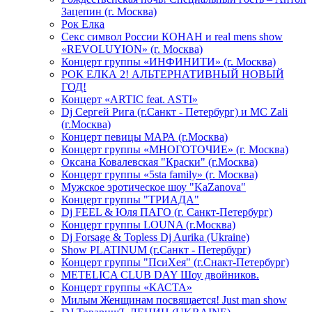
Зацепин (г. Москва)
Рок Елка
Секс символ России КОНАН и real mens show
«REVOLUYION» (г. Москва)
Концерт группы «ИНФИНИТИ» (г. Москва)
РОК ЕЛКА 2! АЛЬТЕРНАТИВНЫЙ НОВЫЙ
ГОД!
Концерт «ARTIC feat. ASTI»
Dj Сергей Рига (г.Санкт - Петербург) и MC Zali
(г.Москва)
Концерт певицы МАРА (г.Москва)
Концерт группы «МНОГОТОЧИЕ» (г. Москва)
Оксана Ковалевская "Краски" (г.Москва)
Концерт группы «5sta family» (г. Москва)
Мужское эротическое шоу "KaZanova"
Концерт группы "ТРИАДА"
Dj FEEL & Юля ПАГО (г. Санкт-Петербург)
Концерт группы LOUNA (г.Москва)
Dj Forsage & Topless Dj Aurika (Ukraine)
Show PLATINUM (г.Санкт - Петербург)
Концерт группы "ПсиХея" (г.Снакт-Петербург)
METELICA CLUB DAY Шоу двойников.
Концерт группы «КАСТА»
Милым Женщинам посвящается! Just man show