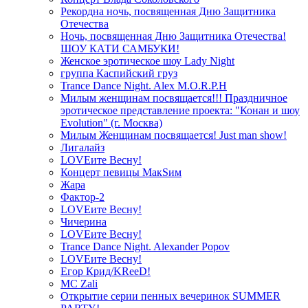
Рекордна ночь, посвященная Дню Защитника
Отечества
Ночь, посвященная Дню Защитника Отечества!
ШОУ КАТИ САМБУКИ!
Женское эротическое шоу Lady Night
группа Каспийский груз
Trance Dance Night. Alex M.O.R.P.H
Милым женщинам посвящается!!! Праздничное
эротическое представление проекта: "Конан и шоу
Evolution" (г. Москва)
Милым Женщинам посвящается! Just man show!
Лигалайз
LOVEите Весну!
Концерт певицы МакSим
Жара
Фактор-2
LOVEите Весну!
Чичерина
LOVEите Весну!
Trance Dance Night. Alexander Popov
LOVEите Весну!
Егор Крид/KReeD!
MC Zali
Открытие серии пенных вечеринок SUMMER