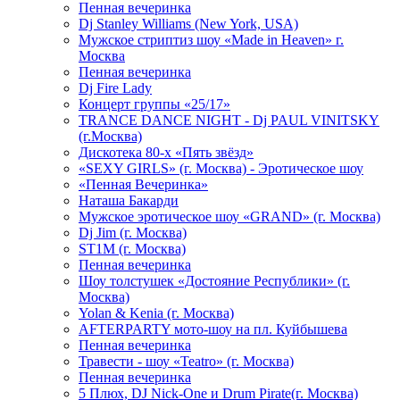
Пенная вечеринка
Dj Stanley Williams (New York, USA)
Мужское стриптиз шоу «Made in Heaven» г.
Москва
Пенная вечеринка
Dj Fire Lady
Концерт группы «25/17»
TRANCE DANCE NIGHT - Dj PAUL VINITSKY
(г.Москва)
Дискотека 80-х «Пять звёзд»
«SEXY GIRLS» (г. Москва) - Эротическое шоу
«Пенная Вечеринка»
Hаташа Бакарди
Мужское эротическое шоу «GRAND» (г. Москва)
Dj Jim (г. Москва)
ST1M (г. Москва)
Пенная вечеринка
Шоу толстушек «Достояние Республики» (г.
Москва)
Yolan & Kenia (г. Москва)
AFTERPARTY мото-шоу на пл. Куйбышева
Пенная вечеринка
Травести - шоу «Teatro» (г. Москва)
Пенная вечеринка
5 Плюх, DJ Nick-One и Drum Pirate(г. Москва)