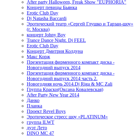
After party Halloween, Freak Show "EUPHORIA"
Концерт певицы Бьянка
Erotic Club Day
Dj Natasha Baccardi
Эротический театр «Сергей Глушко и Тарзан-шоу»
(г. Москва)
концерт Johny Boy
Trance Dance Night. Dj FEEL
Erotic Club Day
Концерт Дмитрия Колдуна
Макс Корж
Презентация фирменного компакт диска -
Новогодний выпуск 2014
Презентация фирменного компакт диска -
Новогодний выпуск 2014 часть 2.
Новогодняя ночь 2014.Dj Riga & MC Zali
Группа Краски(Оксана Ковалевская)
After Party New Year 2014
Данко
Планка
Проект Revel Boys
Эротическое стресс шоу «PLATINUM»
группа ILWT
дуэт Лето
DINO MC 47