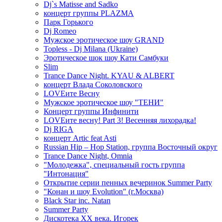
Dj`s Matisse and Sadko
концерт группы PLAZMA
Парк Горького
Dj Romeo
Мужское эротическое шоу GRAND
Topless - Dj Milana (Ukraine)
Эротическое шок шоу Кати Самбуки
Slim
Trance Dance Night. KYAU & ALBERT
концерт Влада Соколовского
LOVEите Весну
Мужское эротическое шоу "ТЕНИ"
Концерт группы Инфинити
LOVEите весну! Part 3! Весенняя лихорадка!
Dj RIGA
концерт Artic feat Asti
Russian Hip – Hop Station, группа Восточный округ
Trance Dance Night, Omnia
"Молодежка", специальный гость группа
"Интонация"
Открытие серии пенных вечеринок Summer Party
"Конан и шоу Evolution" (г.Москва)
Black Star inc. Natan
Summer Party
Дискотека ХХ века. Игорек