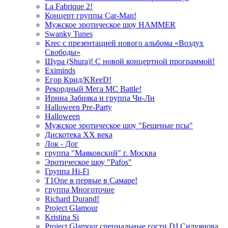
La Fabrique 2!
Концерт группы Car-Man!
Мужское эротическое шоу HAMMER
Swanky Tunes
Krec с презентацией нового альбома «Воздух
Свободы»
Шура (Shura)! С новой концертной программой!
Eximinds
Егор Крид/KReeD!
Рекордный Мега МС Battle!
Ирина Забияка и группа Чи-Ли
Halloween Pre-Party
Halloween
Мужское эротическое шоу "Бешеные псы"
Дискотека ХХ века
Лок - Дог
группа "Маяковский" г. Москва
Эротическое шоу "Pafos"
Группа Hi-Fi
T1One в первые в Самаре!
группа Многоточие
Richard Durand!
Project Glamour
Kristina Si
Project Glamour специальные гости DJ Силуянова