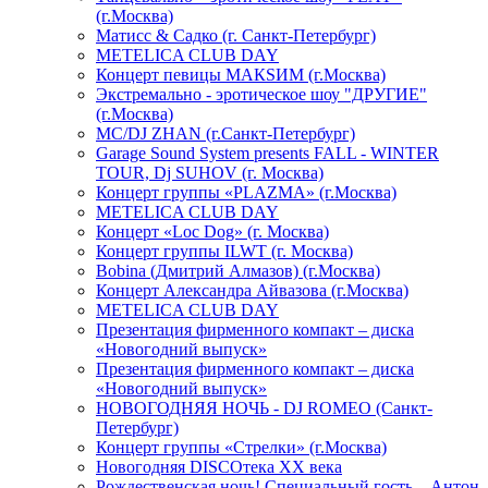
(г.Москва)
Матисс & Садко (г. Санкт-Петербург)
METELICA CLUB DAY
Концерт певицы МАКSИМ (г.Москва)
Экстремально - эротическое шоу "ДРУГИЕ"
(г.Москва)
МС/DJ ZHAN (г.Санкт-Петербург)
Garage Sound System presents FALL - WINTER
TOUR, Dj SUHOV (г. Москва)
Концерт группы «PLAZMA» (г.Москва)
METELICA CLUB DAY
Концерт «Loc Dog» (г. Москва)
Концерт группы ILWT (г. Москва)
Bobina (Дмитрий Алмазов) (г.Москва)
Концерт Александра Айвазова (г.Москва)
METELICA CLUB DAY
Презентация фирменного компакт – диска
«Новогодний выпуск»
Презентация фирменного компакт – диска
«Новогодний выпуск»
НОВОГОДНЯЯ НОЧЬ - DJ ROMEO (Санкт-
Петербург)
Концерт группы «Стрелки» (г.Москва)
Новогодняя DISCOтека ХХ века
Рождественская ночь! Специальный гость – Антон