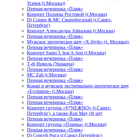
Усачев (г.Москва))
Пенная вечеринка «Пляж»
Концерт Полины Ростовой (г.Москва)
Dj Cosmo & МС Скоробогатый (г.Санкт-
Петербург)
Концерт Александра Айвазова (г.Москва)
Пенная вечеринка «Пляж»
Мужское эротическое шоу «X-Style» (г. Москва)»
Пенная вечеринка «Пляж»
Концерт Samo`L feat A-Sen (г.Москва)
Пенная вечеринка «Пляж»
Т-dj Николь (Украина)
Пенная вечеринка «Пляж»
МС Zali (г.Москва)
Пенная вечеринка «Пляж»
Конан и мужское экстремально-эротическое шоу
«Evolution» (г.Москва)
Пенная вечеринка «Пляж»
Пенная вечеринка «Пляж»
Концерт группы «S*NEЖNO» (г.Санкт-
Петербург), а также Ron May (dj set)
Пенная вечеринка «Пляж»
Концерт группы «Планка» (г.Москва)
Пенная вечеринка «Пляж»
Dj Сергей Рига (г.Санкт-Петербург)