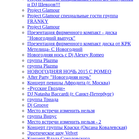
и DJ Шевцов!!!
Project Glamour
Project Glamour специальные гости группа
FRANKY
Project Glamour
Презентация фирменного компакт - диска
"Новогодний выпуск"
Презентация фирменного компакт диска от КРК
Метелица- С Новогодний
Новогодняя нось с Dj Alexey Romeo
группа Plazma
группа Plazma
НОВОГОДНЯЯ НОЧЬ 2015 C РОМЕО
After Party "Новогодняя ночь"
Концерт певицы Афродита (г. Москва)
«Русские Гвозди»
DJ Natasha Baccardi (г. Санкт-Петербург)
группа Триада
Dj Groove
Место встречи изменить нельзя
группа Вирус
Место встречи изменить нельзя - 2
Концерт группы Краски (Оксана Ковалевская)
Эротическое шоу Velvet
Концерт Влада Соколовского