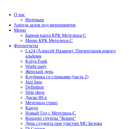
О нас
Интерьер
Аренда залов под мероприятия
Меню
Барная карта КРК Метелица-С
Меню КРК Метелица-С
Фотоотчеты
Lx24 (Алексей Назаров). Презентация нового
альбома
Kolya Funk
Wight party
Женский день
Клубника со сливками (часть 2)
Jazz bass
Definition
Strip show
Диско 80-х
Метелица стрип
Канун
Новый Год с Метелица-С
Концерт группы "Корни"
День студента при участии МС Белова
Dj Groove