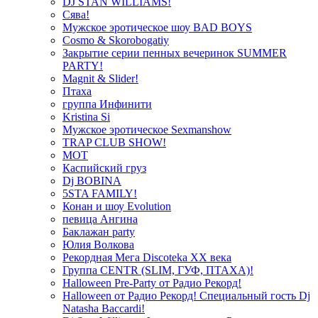
DJ STAN WILLIAMS!
Сява!
Мужское эротическое шоу BAD BOYS
Cosmo & Skorobogatiy
Закрытие серии пенных вечеринок SUMMER
PARTY!
Magnit & Slider!
Птаха
группа Инфинити
Kristina Si
Мужское эротическое Sexmanshow
TRAP CLUB SHOW!
МОТ
Каспийский груз
Dj BOBINA
5STA FAMILY!
Конан и шоу Evolution
певица Ангина
Баклажан party
Юлия Волкова
Рекордная Мега Discoteka XX века
Группа CENTR (SLIM, ГУФ, ПТАХА)!
Halloween Pre-Party от Радио Рекорд!
Halloween от Радио Рекорд! Специальный гость Dj
Natasha Baccardi!