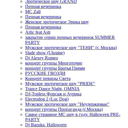
Эротическое шоу GRAND
Пенная вечеринка
MC Zali
Пенная вечеринка
Женское эротическое Эрика шоу
Пенная вечеринка
Artic feat Asti
закрытие серии пенных вечеринок SUMMER
PARTY
Мужское эротическое шоу "ТЕНИ" (г. Москва)
Slade show (Ukraine)
Dj Alexey Romeo
концерт группы Многоточие
концерт группы Братья Гримм
РУССКИЕ ГВОЗДИ
Концерт певицы Света
Мужское эротическое шоу "PRIDE"
Trance Dance Night, OMNIA
DJ-Topless Форсаж и Аурика
Electrodog 2 (Loc Dog)
Мужское эротическое шоу "Неудержимые"
концерт группы Пропаганда (г.Москва)
Самое страшное МС шоу в году. Halloween PRE-
PARTY
Dj Bazuka_Halloween