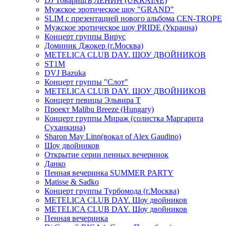
DJ ТоварищЪ ЛЕНИН (UKRAINE)
Мужское эротическое шоу "GRAND"
SLIM с презентацией нового альбома CEN-TROPE
Мужское эротическое шоу PRIDE (Украина)
Концерт группы Вирус
Доминик Джокер (г.Москва)
METELICA CLUB DAY. ШОУ ДВОЙНИКОВ
ST1M
DVJ Bazuka
Концерт группы "Слот"
METELICA CLUB DAY. ШОУ ДВОЙНИКОВ
Концерт певицы Эльвира Т
Проект Malibu Breeze (Hungary)
Концерт группы Мираж (солистка Маргарита
Суханкина)
Sharon May Linn(вокал of Alex Gaudino)
Шоу двойников
Открытие серии пенных вечеринок
Данко
Пенная вечеринка SUMMER PARTY
Matisse & Sadko
Концерт группы Турбомода (г.Москва)
METELICA CLUB DAY. Шоу двойников
METELICA CLUB DAY. Шоу двойников
Пенная вечеринка