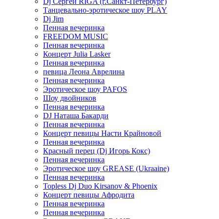
Dj Сергей RIGA (г.Санкт-Петербург)
Танцевально-эротическое шоу PLAY
Dj Jim
Пенная вечеринка
FREEDOM MUSIC
Пенная вечеринка
Концерт Julia Lasker
Пенная вечеринка
певица Леона Аврелина
Пенная вечеринка
Эротическое шоу PAFOS
Шоу двойников
Пенная вечеринка
DJ Наташа Бакарди
Пенная вечеринка
Концерт певицы Насти Крайновой
Пенная вечеринка
Красный перец (Dj Игорь Кокс)
Пенная вечеринка
Эротическое шоу GREASE (Ukraaine)
Пенная вечеринка
Topless Dj Duo Kirsanov & Phoenix
Концерт певицы Афродита
Пенная вечеринка
Пенная вечеринка