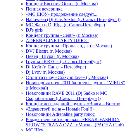
Концерт Евгения Осина (г. Москва)
Пенная вечеринка
«МС ШОУ» продолжение следует...
Halloween (Dj Ellis Sexton (г. Санкт-Петербург))
МС Жан и Dj Riga (г. Санкт-Петербург)
DJ's girls
Концерт группы «Centr» (г. Москва)
ADRENALINE PARTY ПЛЮС
Концерт группы «Пропаганда» (г. Москва)
DVJ Electra (г. Москва)
Певец «Шура» (г. Москва)
Группа «KREC» (г. Санкт-Петербург)
Dj Kefir (г. Санкт - Петербург)
Dj Lvov (г. Москва)
Стриптиз шоу «Crazy in love» (г. Москва)
Новогодняя ночь 2011 (концерт группы "VIRUS"
(г.Москва))
Новогодний RAVE 2011 (Dj Sadko и MC
Скоробогатый (г.Санкт – Петербург))
Концерт легендарной группы «Волга – Волга»
«Здравствуй пена – Новый Год!!!»
Новогодний Adrenaline party плюс
Рождественский карнавал - FREAK-FASHION
SHOW "STRANA OZZ" г.Москва (PACHA Club)
MC Шоу