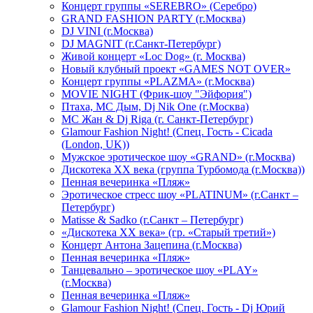
Концерт группы «SEREBRO» (Серебро)
GRAND FASHION PARTY (г.Москва)
DJ VINI (г.Москва)
DJ MAGNIT (г.Санкт-Петербург)
Живой концерт «Loc Dog» (г. Москва)
Новый клубный проект «GAMES NOT OVER»
Концерт группы «PLAZMA» (г.Москва)
MOVIE NIGHT (Фрик-шоу "Эйфория")
Птаха, МС Дым, Dj Nik One (г.Москва)
МС Жан & Dj Riga (г. Санкт-Петербург)
Glamour Fashion Night! (Спец. Гость - Cicada
(London, UK))
Мужское эротическое шоу «GRAND» (г.Москва)
Дискотека XX века (группа Турбомода (г.Москва))
Пенная вечеринка «Пляж»
Эротическое стресс шоу «PLATINUM» (г.Санкт –
Петербург)
Matisse & Sadko (г.Санкт – Петербург)
«Дискотека ХХ века» (гр. «Старый третий»)
Концерт Антона Зацепина (г.Москва)
Пенная вечеринка «Пляж»
Танцевально – эротическое шоу «PLAY»
(г.Москва)
Пенная вечеринка «Пляж»
Glamour Fashion Night! (Спец. Гость - Dj Юрий