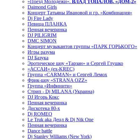
«Поезд Молодежи».
ВЛАД ТОПАЛОВ. «ДОМ-2»
Daimond Girls
Концерт Татьяны Ивановой и гр. «Комбинация»
Dj Fire Lady
Певица ПЛАНКА
Пенная вечеринка
DJ PILIGRIM
DMC SIMON
Концерт музыкантов группы «ПАРК ГОРЬКОГО»
Игры разума
DJ Базука
Эротическое шоу «Тарзан» и Сергей Глушко
«АССАИ» (ex-KREC)
Группа «CARMAN» и Сергей Лемох
Фрик-шоу «STRANA OZZ»
Группа «Инфинити»
Стрип - Dj MILANA (Украина)
DJ Игорь Кокс
Пенная вечеринка
Дискотека 80-х
Dj ROMEO
Le Truk aka Децл & Dj Nik One
Пенная вечеринка
Dance battle
Dj Stanley Williams (New York)