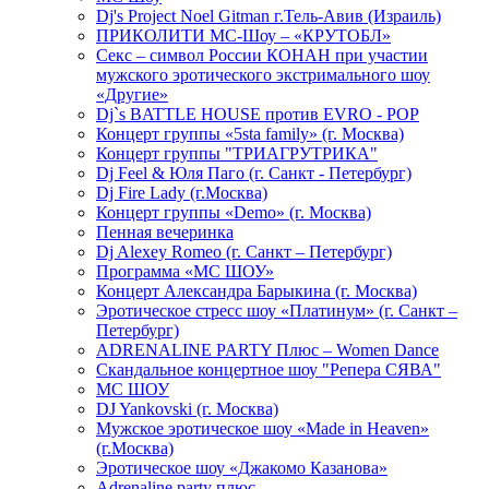
Dj's Project Noel Gitman г.Тель-Авив (Израиль)
ПРИКОЛИТИ МС-Шоу – «КРУТОБЛ»
Секс – символ России КОНАН при участии
мужского эротического экстримального шоу
«Другие»
Dj`s BATTLE HOUSE против EVRO - POP
Концерт группы «5sta family» (г. Москва)
Концерт группы "ТРИАГРУТРИКА"
Dj Feel & Юля Паго (г. Санкт - Петербург)
Dj Fire Lady (г.Москва)
Концерт группы «Demo» (г. Москва)
Пенная вечеринка
Dj Alexey Romeo (г. Санкт – Петербург)
Программа «МС ШОУ»
Концерт Александра Барыкина (г. Москва)
Эротическое стресс шоу «Платинум» (г. Санкт –
Петербург)
ADRENALINE PARTY Плюс – Women Dance
Скандальное концертное шоу "Репера СЯВА"
МС ШОУ
DJ Yankovski (г. Москва)
Мужское эротическое шоу «Made in Heaven»
(г.Москва)
Эротическое шоу «Джакомо Казанова»
Adrenaline party плюс