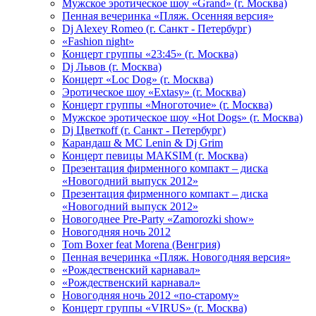
Мужское эротическое шоу «Grand» (г. Москва)
Пенная вечеринка «Пляж. Осенняя версия»
Dj Alexey Romeo (г. Санкт - Петербург)
«Fashion night»
Концерт группы «23:45» (г. Москва)
Dj Львов (г. Москва)
Концерт «Loc Dog» (г. Москва)
Эротическое шоу «Extasy» (г. Москва)
Концерт группы «Многоточие» (г. Москва)
Мужское эротическое шоу «Hot Dogs» (г. Москва)
Dj Цветкоff (г. Санкт - Петербург)
Карандаш & МС Lenin & Dj Grim
Концерт певицы МАКSIМ (г. Москва)
Презентация фирменного компакт – диска
«Новогодний выпуск 2012»
Презентация фирменного компакт – диска
«Новогодний выпуск 2012»
Новогоднее Pre-Party «Zamorozki show»
Новогодняя ночь 2012
Tom Boxer feat Morena (Венгрия)
Пенная вечеринка «Пляж. Новогодняя версия»
«Рождественский карнавал»
«Рождественский карнавал»
Новогодняя ночь 2012 «по-старому»
Концерт группы «VIRUS» (г. Москва)