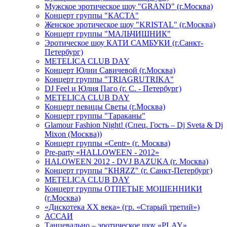
Мужское эротическое шоу "GRAND" (г.Москва)
Концерт группы "КАСТА"
Женское эротическое шоу "KRISTAL" (г.Москва)
Концерт группы "МАЛЬЧИШНИК"
Эротическое шоу КАТИ САМБУКИ (г.Санкт-
Петербург)
METELICA CLUB DAY
Концерт Юлии Савичевой (г.Москва)
Концерт группы "TRIAGRUTRIKA"
DJ Feel и Юлия Паго (г. С. - Петербург)
METELICA CLUB DAY
Концерт певицы Светы (г.Москва)
Концерт группы "Тараканы"
Glamour Fashion Night! (Спец. Гость – Dj Sveta & Dj
Mixon (Москва))
Концерт группы «Centr» (г. Москва)
Pre-party «HALLOWEEN - 2012»
HALOWEEN 2012 - DVJ BAZUKA (г. Москва)
Концерт группы "КНЯZZ" (г. Санкт-Петербург)
METELICA CLUB DAY
Концерт группы ОТПЕТЫЕ МОШЕННИКИ
(г.Москва)
«Дискотека ХХ века» (гр. «Старый третий»)
АССАИ
Танцевально – эротическое шоу «PLAY»