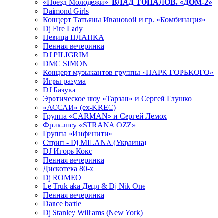
«Поезд Молодежи».
ВЛАД ТОПАЛОВ. «ДОМ-2»
Daimond Girls
Концерт Татьяны Ивановой и гр. «Комбинация»
Dj Fire Lady
Певица ПЛАНКА
Пенная вечеринка
DJ PILIGRIM
DMC SIMON
Концерт музыкантов группы «ПАРК ГОРЬКОГО»
Игры разума
DJ Базука
Эротическое шоу «Тарзан» и Сергей Глушко
«АССАИ» (ex-KREC)
Группа «CARMAN» и Сергей Лемох
Фрик-шоу «STRANA OZZ»
Группа «Инфинити»
Стрип - Dj MILANA (Украина)
DJ Игорь Кокс
Пенная вечеринка
Дискотека 80-х
Dj ROMEO
Le Truk aka Децл & Dj Nik One
Пенная вечеринка
Dance battle
Dj Stanley Williams (New York)