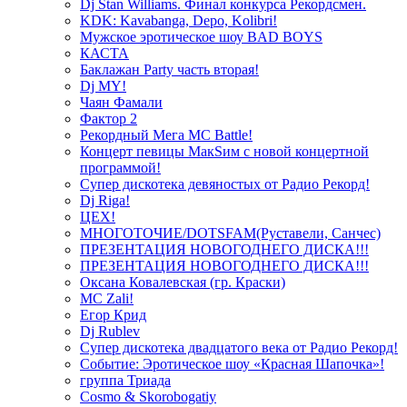
Dj Stan Williams. Финал конкурса Рекордсмен.
KDK: Kavabanga, Depo, Kolibri!
Мужское эротическое шоу BAD BOYS
КАСТА
Баклажан Party часть вторая!
Dj MY!
Чаян Фамали
Фактор 2
Рекордный Мега МС Battle!
Концерт певицы МакSим с новой концертной
программой!
Супер дискотека девяностых от Радио Рекорд!
Dj Riga!
ЦЕХ!
МНОГОТОЧИЕ/DOTSFAM(Руставели, Санчес)
ПРЕЗЕНТАЦИЯ НОВОГОДНЕГО ДИСКА!!!
ПРЕЗЕНТАЦИЯ НОВОГОДНЕГО ДИСКА!!!
Оксана Ковалевская (гр. Краски)
MC Zali!
Егор Крид
Dj Rublev
Супер дискотека двадцатого века от Радио Рекорд!
Событие: Эротическое шоу «Красная Шапочка»!
группа Триада
Cosmo & Skorobogatiy