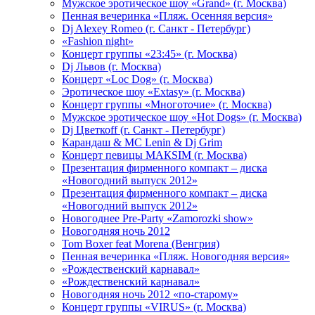
Мужское эротическое шоу «Grand» (г. Москва)
Пенная вечеринка «Пляж. Осенняя версия»
Dj Alexey Romeo (г. Санкт - Петербург)
«Fashion night»
Концерт группы «23:45» (г. Москва)
Dj Львов (г. Москва)
Концерт «Loc Dog» (г. Москва)
Эротическое шоу «Extasy» (г. Москва)
Концерт группы «Многоточие» (г. Москва)
Мужское эротическое шоу «Hot Dogs» (г. Москва)
Dj Цветкоff (г. Санкт - Петербург)
Карандаш & МС Lenin & Dj Grim
Концерт певицы МАКSIМ (г. Москва)
Презентация фирменного компакт – диска
«Новогодний выпуск 2012»
Презентация фирменного компакт – диска
«Новогодний выпуск 2012»
Новогоднее Pre-Party «Zamorozki show»
Новогодняя ночь 2012
Tom Boxer feat Morena (Венгрия)
Пенная вечеринка «Пляж. Новогодняя версия»
«Рождественский карнавал»
«Рождественский карнавал»
Новогодняя ночь 2012 «по-старому»
Концерт группы «VIRUS» (г. Москва)