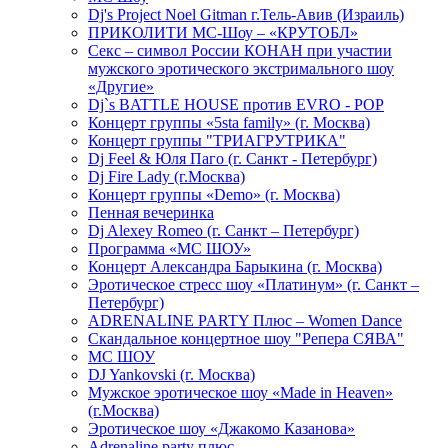
Dj's Project Noel Gitman г.Тель-Авив (Израиль)
ПРИКОЛИТИ МС-Шоу – «КРУТОБЛ»
Секс – символ России КОНАН при участии
мужского эротического экстримального шоу
«Другие»
Dj`s BATTLE HOUSE против EVRO - POP
Концерт группы «5sta family» (г. Москва)
Концерт группы "ТРИАГРУТРИКА"
Dj Feel & Юля Паго (г. Санкт - Петербург)
Dj Fire Lady (г.Москва)
Концерт группы «Demo» (г. Москва)
Пенная вечеринка
Dj Alexey Romeo (г. Санкт – Петербург)
Программа «МС ШОУ»
Концерт Александра Барыкина (г. Москва)
Эротическое стресс шоу «Платинум» (г. Санкт –
Петербург)
ADRENALINE PARTY Плюс – Women Dance
Скандальное концертное шоу "Репера СЯВА"
МС ШОУ
DJ Yankovski (г. Москва)
Мужское эротическое шоу «Made in Heaven»
(г.Москва)
Эротическое шоу «Джакомо Казанова»
Adrenaline party плюс