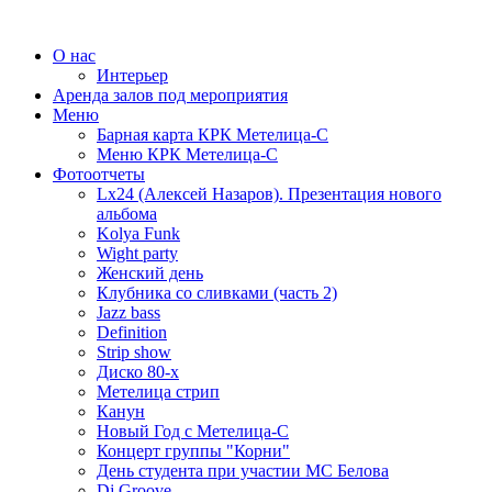
О нас
Интерьер
Аренда залов под мероприятия
Меню
Барная карта КРК Метелица-С
Меню КРК Метелица-С
Фотоотчеты
Lx24 (Алексей Назаров). Презентация нового
альбома
Kolya Funk
Wight party
Женский день
Клубника со сливками (часть 2)
Jazz bass
Definition
Strip show
Диско 80-х
Метелица стрип
Канун
Новый Год с Метелица-С
Концерт группы "Корни"
День студента при участии МС Белова
Dj Groove