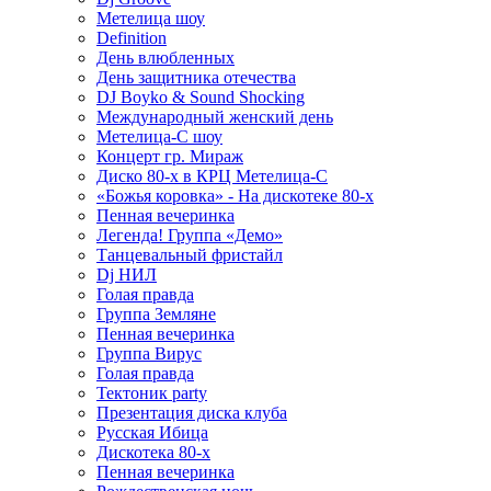
Метелица шоу
Definition
День влюбленных
День защитника отечества
DJ Boyko & Sound Shocking
Международный женский день
Метелица-С шоу
Концерт гр. Мираж
Диско 80-х в КРЦ Метелица-С
«Божья коровка» - На дискотеке 80-х
Пенная вечеринка
Легенда! Группа «Демо»
Танцевальный фристайл
Dj НИЛ
Голая правда
Группа Земляне
Пенная вечеринка
Группа Вирус
Голая правда
Тектоник party
Презентация диска клуба
Русская Ибица
Дискотека 80-х
Пенная вечеринка