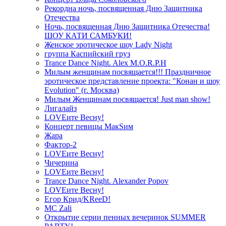
Рекордна ночь, посвященная Дню Защитника
Отечества
Ночь, посвященная Дню Защитника Отечества!
ШОУ КАТИ САМБУКИ!
Женское эротическое шоу Lady Night
группа Каспийский груз
Trance Dance Night. Alex M.O.R.P.H
Милым женщинам посвящается!!! Праздничное
эротическое представление проекта: "Конан и шоу
Evolution" (г. Москва)
Милым Женщинам посвящается! Just man show!
Лигалайз
LOVEите Весну!
Концерт певицы МакSим
Жара
Фактор-2
LOVEите Весну!
Чичерина
LOVEите Весну!
Trance Dance Night. Alexander Popov
LOVEите Весну!
Егор Крид/KReeD!
MC Zali
Открытие серии пенных вечеринок SUMMER