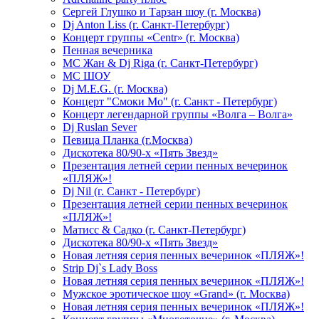
Сергей Глушко и Тарзан шоу (г. Москва)
Dj Anton Liss (г. Санкт-Петербург)
Концерт группы «Centr» (г. Москва)
Пенная вечерника
МС Жан & Dj Riga (г. Санкт-Петербург)
МС ШОУ
Dj M.E.G. (г. Москва)
Концерт "Смоки Мо" (г. Санкт - Петербург)
Концерт легендарной группы «Волга – Волга»
Dj Ruslan Sever
Певица Планка (г.Москва)
Дискотека 80/90-х «Пять Звезд»
Презентация летней серии пенных вечеринок
«ПЛЯЖ»!
Dj Nil (г. Санкт - Петербург)
Презентация летней серии пенных вечеринок
«ПЛЯЖ»!
Матисс & Садко (г. Санкт-Петербург)
Дискотека 80/90-х «Пять Звезд»
Новая летняя серия пенных вечеринок «ПЛЯЖ»!
Strip Dj`s Lady Boss
Новая летняя серия пенных вечеринок «ПЛЯЖ»!
Мужское эротическое шоу «Grand» (г. Москва)
Новая летняя серия пенных вечеринок «ПЛЯЖ»!