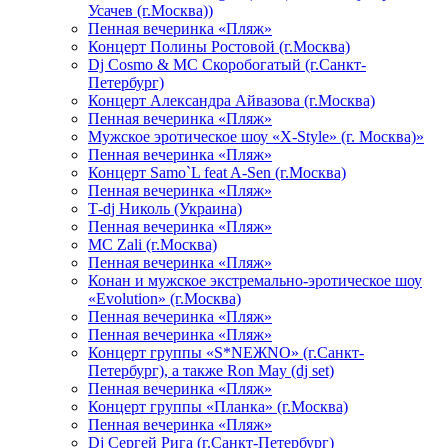
Усачев (г.Москва))
Пенная вечеринка «Пляж»
Концерт Полины Ростовой (г.Москва)
Dj Cosmo & МС Скоробогатый (г.Санкт-
Петербург)
Концерт Александра Айвазова (г.Москва)
Пенная вечеринка «Пляж»
Мужское эротическое шоу «X-Style» (г. Москва)»
Пенная вечеринка «Пляж»
Концерт Samo`L feat A-Sen (г.Москва)
Пенная вечеринка «Пляж»
Т-dj Николь (Украина)
Пенная вечеринка «Пляж»
МС Zali (г.Москва)
Пенная вечеринка «Пляж»
Конан и мужское экстремально-эротическое шоу
«Evolution» (г.Москва)
Пенная вечеринка «Пляж»
Пенная вечеринка «Пляж»
Концерт группы «S*NEЖNO» (г.Санкт-
Петербург), а также Ron May (dj set)
Пенная вечеринка «Пляж»
Концерт группы «Планка» (г.Москва)
Пенная вечеринка «Пляж»
Dj Сергей Рига (г.Санкт-Петербург)