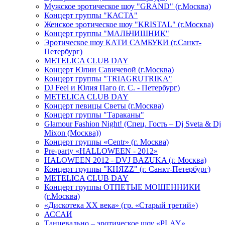
Мужское эротическое шоу "GRAND" (г.Москва)
Концерт группы "КАСТА"
Женское эротическое шоу "KRISTAL" (г.Москва)
Концерт группы "МАЛЬЧИШНИК"
Эротическое шоу КАТИ САМБУКИ (г.Санкт-
Петербург)
METELICA CLUB DAY
Концерт Юлии Савичевой (г.Москва)
Концерт группы "TRIAGRUTRIKA"
DJ Feel и Юлия Паго (г. С. - Петербург)
METELICA CLUB DAY
Концерт певицы Светы (г.Москва)
Концерт группы "Тараканы"
Glamour Fashion Night! (Спец. Гость – Dj Sveta & Dj
Mixon (Москва))
Концерт группы «Centr» (г. Москва)
Pre-party «HALLOWEEN - 2012»
HALOWEEN 2012 - DVJ BAZUKA (г. Москва)
Концерт группы "КНЯZZ" (г. Санкт-Петербург)
METELICA CLUB DAY
Концерт группы ОТПЕТЫЕ МОШЕННИКИ
(г.Москва)
«Дискотека ХХ века» (гр. «Старый третий»)
АССАИ
Танцевально – эротическое шоу «PLAY»