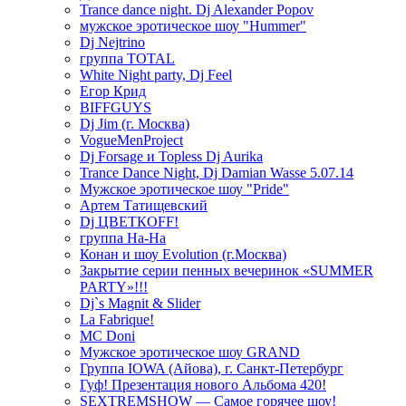
Trance dance night. Dj Alexander Popov
мужское эротическое шоу "Hummer"
Dj Nejtrino
группа TOTAL
White Night party, Dj Feel
Егор Крид
BIFFGUYS
Dj Jim (г. Москва)
VogueMenProject
Dj Forsage и Topless Dj Aurika
Trance Dance Night, Dj Damian Wasse 5.07.14
Мужское эротическое шоу "Pride"
Артем Татищевский
Dj ЦВЕТКOFF!
группа На-На
Конан и шоу Evolution (г.Москва)
Закрытие серии пенных вечеринок «SUMMER
PARTY»!!!
Dj`s Magnit & Slider
La Fabrique!
MC Doni
Мужское эротическое шоу GRAND
Группа IOWA (Айова), г. Санкт-Петербург
Гуф! Презентация нового Альбома 420!
SEXTREMSHOW — Самое горячее шоу!