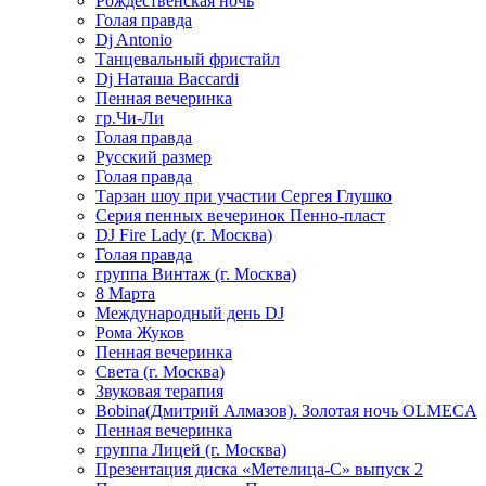
Рождественская ночь
Голая правда
Dj Antonio
Танцевальный фристайл
Dj Наташа Baccardi
Пенная вечеринка
гр.Чи-Ли
Голая правда
Русский размер
Голая правда
Тарзан шоу при участии Сергея Глушко
Серия пенных вечеринок Пенно-пласт
DJ Fire Lady (г. Москва)
Голая правда
группа Винтаж (г. Москва)
8 Марта
Международный день DJ
Рома Жуков
Пенная вечеринка
Света (г. Москва)
Звуковая терапия
Bobina(Дмитрий Алмазов). Золотая ночь OLMECA
Пенная вечеринка
группа Лицей (г. Москва)
Презентация диска «Метелица-С» выпуск 2