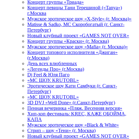
Концерт группы «Триада»
Концерт певицы Тани Терешиной («Tanya»)
г.Москва
Мужское эротическое шоу «X-Style» (г. Москва)»
Matissе & Sadko, MC Скоробогатый (г. Санкт-
Петербург)
Новый клубный проект «GAMES NOT OVER»
Концерт группы «Краски» (г. Москва)
Мужское эротическое шоу «Mafia» (г. Москва)»
Концерт топового исполнителя «Джиган»
(г.Москва)
День всех влюбленных
«Легенды Про» (г.Москва)
Dj Feel & Юля Паго
«МС ШОУ. KRUTOBL»
Эротическое шоу Кати Самбуки (г. Санкт-
Петербург)
«МС ШОУ. KRUTOBL»
3D DVJ «Well Done» (г.Санкт-Петербург)
Пенная вечеринка «Пляж. Весенняя версия»
Хип-хоп фестиваль: KREC, КАЖЕ ОБОЙМА,
КАПА
Мужское эротическое шоу «Black & White»
Стрип – шоу «Тени» (г. Москва)
Новый клубный проект «GAMES NOT OVER»