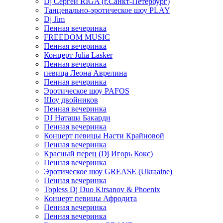
Dj Сергей RIGA (г.Санкт-Петербург)
Танцевально-эротическое шоу PLAY
Dj Jim
Пенная вечеринка
FREEDOM MUSIC
Пенная вечеринка
Концерт Julia Lasker
Пенная вечеринка
певица Леона Аврелина
Пенная вечеринка
Эротическое шоу PAFOS
Шоу двойников
Пенная вечеринка
DJ Наташа Бакарди
Пенная вечеринка
Концерт певицы Насти Крайновой
Пенная вечеринка
Красный перец (Dj Игорь Кокс)
Пенная вечеринка
Эротическое шоу GREASE (Ukraaine)
Пенная вечеринка
Topless Dj Duo Kirsanov & Phoenix
Концерт певицы Афродита
Пенная вечеринка
Пенная вечеринка