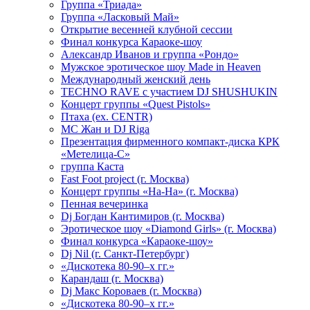
Группа «Триада»
Группа «Ласковый Май»
Открытие весенней клубной сессии
Финал конкурса Караоке-шоу
Александр Иванов и группа «Рондо»
Мужское эротическое шоу Made in Heaven
Международный женский день
TECHNO RAVE с участием DJ SHUSHUKIN
Концерт группы «Quest Pistols»
Птаха (ex. CENTR)
МС Жан и DJ Riga
Презентация фирменного компакт-диска КРК
«Метелица-С»
группа Каста
Fast Foot project (г. Москва)
Концерт группы «На-На» (г. Москва)
Пенная вечеринка
Dj Богдан Кантимиров (г. Москва)
Эротическое шоу «Diamond Girls» (г. Москва)
Финал конкурса «Караоке-шоу»
Dj Nil (г. Санкт-Петербург)
«Дискотека 80-90–х гг.»
Карандаш (г. Москва)
Dj Макс Короваев (г. Москва)
«Дискотека 80-90–х гг.»