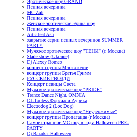
Эротическое шоу GRAND
Пенная вечеринка
MC Zali
Пенная вечеринка
Женское эротическое Эрика шоу
Пенная вечеринка
Artic feat Asti
закрытие серии пенных вечеринок SUMMER
PARTY
Мужское эротическое шоу "ТЕНИ" (г. Москва)
Slade show (Ukraine)
Dj Alexey Romeo
концерт группы Многоточие
концерт группы Братья Гримм
РУССКИЕ ГВОЗДИ
Концерт певицы Света
Мужское эротическое шоу "PRIDE"
Trance Dance Night, OMNIA
DJ-Topless Форсаж и Аурика
Electrodog 2 (Loc Dog)
Мужское эротическое шоу "Неудержимые"
концерт группы Пропаганда (г.Москва)
Самое страшное МС шоу в году. Halloween PRE-
PARTY
Dj Bazuka_Halloween