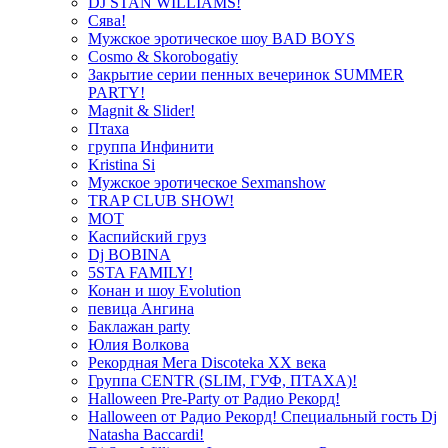
DJ STAN WILLIAMS!
Сява!
Мужское эротическое шоу BAD BOYS
Cosmo & Skorobogatiy
Закрытие серии пенных вечеринок SUMMER
PARTY!
Magnit & Slider!
Птаха
группа Инфинити
Kristina Si
Мужское эротическое Sexmanshow
TRAP CLUB SHOW!
МОТ
Каспийский груз
Dj BOBINA
5STA FAMILY!
Конан и шоу Evolution
певица Ангина
Баклажан party
Юлия Волкова
Рекордная Мега Discoteka XX века
Группа CENTR (SLIM, ГУФ, ПТАХА)!
Halloween Pre-Party от Радио Рекорд!
Halloween от Радио Рекорд! Специальный гость Dj
Natasha Baccardi!