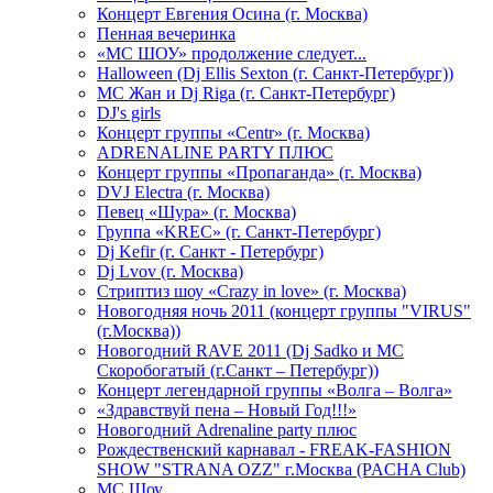
Концерт Евгения Осина (г. Москва)
Пенная вечеринка
«МС ШОУ» продолжение следует...
Halloween (Dj Ellis Sexton (г. Санкт-Петербург))
МС Жан и Dj Riga (г. Санкт-Петербург)
DJ's girls
Концерт группы «Centr» (г. Москва)
ADRENALINE PARTY ПЛЮС
Концерт группы «Пропаганда» (г. Москва)
DVJ Electra (г. Москва)
Певец «Шура» (г. Москва)
Группа «KREC» (г. Санкт-Петербург)
Dj Kefir (г. Санкт - Петербург)
Dj Lvov (г. Москва)
Стриптиз шоу «Crazy in love» (г. Москва)
Новогодняя ночь 2011 (концерт группы "VIRUS"
(г.Москва))
Новогодний RAVE 2011 (Dj Sadko и MC
Скоробогатый (г.Санкт – Петербург))
Концерт легендарной группы «Волга – Волга»
«Здравствуй пена – Новый Год!!!»
Новогодний Adrenaline party плюс
Рождественский карнавал - FREAK-FASHION
SHOW "STRANA OZZ" г.Москва (PACHA Club)
MC Шоу