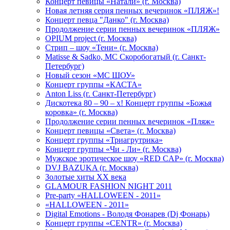
Концерт певицы «Натали» (г. Москва)
Новая летняя серия пенных вечеринок «ПЛЯЖ»!
Концерт певца "Данко" (г. Москва)
Продолжение серии пенных вечеринок «ПЛЯЖ»
OPIUM project (г. Москва)
Стрип – шоу «Тени» (г. Москва)
Matissе & Sadko, MC Скоробогатый (г. Санкт-
Петербург)
Новый сезон «МС ШОУ»
Концерт группы «КАСТА»
Anton Liss (г. Санкт-Петербург)
Дискотека 80 – 90 – х! Концерт группы «Божья
коровка» (г. Москва)
Продолжение серии пенных вечеринок «Пляж»
Концерт певицы «Света» (г. Москва)
Концерт группы «Триагрутрика»
Концерт группы «Чи - Ли» (г. Москва)
Мужское эротическое шоу «RED CAP» (г. Москва)
DVJ BAZUKA (г. Москва)
Золотые хиты XX века
GLAMOUR FASHION NIGHT 2011
Pre-party «HALLOWEEN - 2011»
«HALLOWEEN - 2011»
Digital Emotions - Володя Фонарев (Dj Фонарь)
Концерт группы «CENTR» (г. Москва)