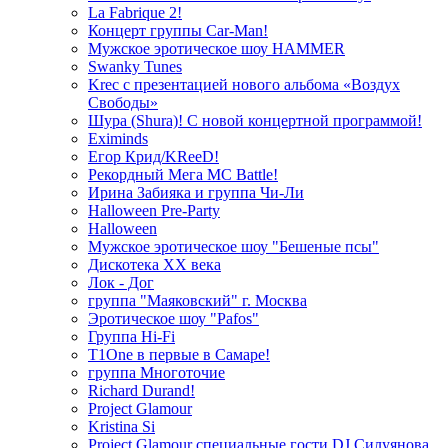
La Fabrique 2!
Концерт группы Car-Man!
Мужское эротическое шоу HAMMER
Swanky Tunes
Krec с презентацией нового альбома «Воздух
Свободы»
Шура (Shura)! С новой концертной программой!
Eximinds
Егор Крид/KReeD!
Рекордный Мега МС Battle!
Ирина Забияка и группа Чи-Ли
Halloween Pre-Party
Halloween
Мужское эротическое шоу "Бешеные псы"
Дискотека ХХ века
Лок - Дог
группа "Маяковский" г. Москва
Эротическое шоу "Pafos"
Группа Hi-Fi
T1One в первые в Самаре!
группа Многоточие
Richard Durand!
Project Glamour
Kristina Si
Project Glamour специальные гости DJ Силуянова