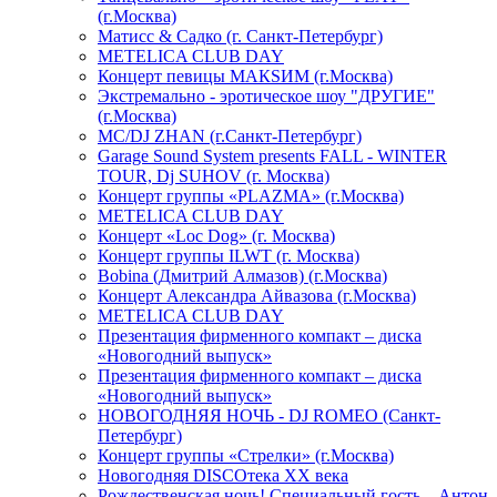
(г.Москва)
Матисс & Садко (г. Санкт-Петербург)
METELICA CLUB DAY
Концерт певицы МАКSИМ (г.Москва)
Экстремально - эротическое шоу "ДРУГИЕ"
(г.Москва)
МС/DJ ZHAN (г.Санкт-Петербург)
Garage Sound System presents FALL - WINTER
TOUR, Dj SUHOV (г. Москва)
Концерт группы «PLAZMA» (г.Москва)
METELICA CLUB DAY
Концерт «Loc Dog» (г. Москва)
Концерт группы ILWT (г. Москва)
Bobina (Дмитрий Алмазов) (г.Москва)
Концерт Александра Айвазова (г.Москва)
METELICA CLUB DAY
Презентация фирменного компакт – диска
«Новогодний выпуск»
Презентация фирменного компакт – диска
«Новогодний выпуск»
НОВОГОДНЯЯ НОЧЬ - DJ ROMEO (Санкт-
Петербург)
Концерт группы «Стрелки» (г.Москва)
Новогодняя DISCOтека ХХ века
Рождественская ночь! Специальный гость – Антон