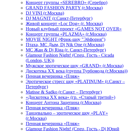
Концерт группы «SEREBRO» (Серебро)
GRAND FASHION PARTY (г.Москва)
DJ VINI (г.Москва)
DJ MAGNIT (г.Санкт-Петербург)
Живой концерт «Loc Dog» (г. Москва)
Новый клубный проект «GAMES NOT OVER»
Концерт группы «PLAZMA» (г.Москва)
MOVIE NIGHT (Фрик-шоу "Эйфория")
Птаха, МС Дым, Dj Nik One (г.Москва)
МС Жан & Dj Riga (г. Санкт-Петербург)
Glamour Fashion Night! (Спец. Гость - Cicada
(London, UK))
Мужское эротическое шоу «GRAND» (г.Москва)
Дискотека XX века (группа Турбомода (г.Москва))
Пенная вечеринка «Пляж»
Эротическое стресс шоу «PLATINUM» (г.Санкт –
Петербург)
Matisse & Sadko (г.Санкт – Петербург)
«Дискотека ХХ века» (гр. «Старый третий»)
Концерт Антона Зацепина (г.Москва)
Пенная вечеринка «Пляж»
Танцевально – эротическое шоу «PLAY»
(г.Москва)
Пенная вечеринка «Пляж»
Glamour Fashion Night! (Спец. Гость - Dj Юрий