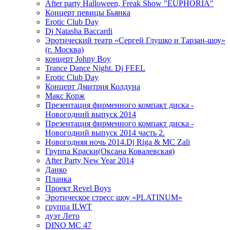
After party Halloween, Freak Show "EUPHORIA"
Концерт певицы Бьянка
Erotic Club Day
Dj Natasha Baccardi
Эротический театр «Сергей Глушко и Тарзан-шоу»
(г. Москва)
концерт Johny Boy
Trance Dance Night. Dj FEEL
Erotic Club Day
Концерт Дмитрия Колдуна
Макс Корж
Презентация фирменного компакт диска -
Новогодний выпуск 2014
Презентация фирменного компакт диска -
Новогодний выпуск 2014 часть 2.
Новогодняя ночь 2014.Dj Riga & MC Zali
Группа Краски(Оксана Ковалевская)
After Party New Year 2014
Данко
Планка
Проект Revel Boys
Эротическое стресс шоу «PLATINUM»
группа ILWT
дуэт Лето
DINO MC 47