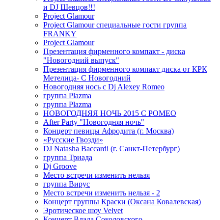
и DJ Шевцов!!!
Project Glamour
Project Glamour специальные гости группа
FRANKY
Project Glamour
Презентация фирменного компакт - диска
"Новогодний выпуск"
Презентация фирменного компакт диска от КРК
Метелица- С Новогодний
Новогодняя нось с Dj Alexey Romeo
группа Plazma
группа Plazma
НОВОГОДНЯЯ НОЧЬ 2015 C РОМЕО
After Party "Новогодняя ночь"
Концерт певицы Афродита (г. Москва)
«Русские Гвозди»
DJ Natasha Baccardi (г. Санкт-Петербург)
группа Триада
Dj Groove
Место встречи изменить нельзя
группа Вирус
Место встречи изменить нельзя - 2
Концерт группы Краски (Оксана Ковалевская)
Эротическое шоу Velvet
Концерт Влада Соколовского