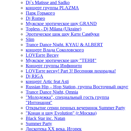
Dj`s Matisse and Sadko
концерт группы PLAZMA
Парк Горького
Dj Romeo
Мужское эротическое шоу GRAND
Topless - Dj Milana (Ukraine)
Эротическое шок шоу Кати Самбуки
Slim
Trance Dance Night. KYAU & ALBERT
концерт Влада Соколовского
LOVEите Весну
Мужское эротическое шоу "ТЕНИ"
Концерт группы Инфинити
LOVEите весну! Part 3! Весенняя лихорадка!
Dj RIGA
концерт Artic feat Asti
Russian Hip – Hop Station, группа Восточный округ
Trance Dance Night, Omnia
"Молодежка", специальный гость группа
"Интонация"
Открытие серии пенных вечеринок Summer Party
"Конан и шоу Evolution" (г.Москва)
Black Star inc. Natan
Summer Party
Дискотека ХХ века. Игорек