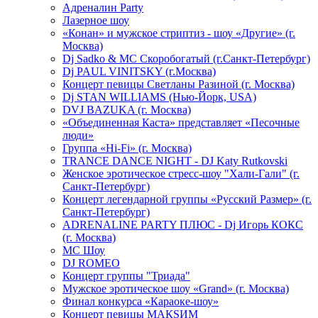
Адреналин Party
Лазерное шоу
«Конан» и мужское стриптиз - шоу «Другие» (г.
Москва)
Dj Sadko & МС Скоробогатый (г.Санкт-Петербург)
Dj PAUL VINITSKY (г.Москва)
Концерт певицы Светланы Разиной (г. Москва)
Dj STAN WILLIAMS (Нью-Йорк, USA)
DVJ BAZUKA (г. Москва)
«Объединенная Каста» представляет «Песочные
люди»
Группа «Hi-Fi» (г. Москва)
TRANCE DANCE NIGHT - DJ Katy Rutkovski
Женское эротическое стресс-шоу "Хали-Гали" (г.
Санкт-Петербург)
Концерт легендарной группы «Русский Размер» (г.
Санкт-Петербург)
ADRENALINE PARTY ПЛЮС - Dj Игорь КОКС
(г. Москва)
MC Шоу
DJ ROMEO
Концерт группы "Триада"
Мужское эротическое шоу «Grand» (г. Москва)
Финал конкурса «Караоке-шоу»
Концерт певицы МАКSИМ