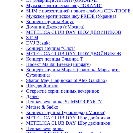
DJ ТоварищЪ ЛЕНИН (UKRAINE)
Мужское эротическое шоу "GRAND"
SLIM с презентацией нового альбома CEN-TROPE
Мужское эротическое шоу PRIDE (Украина)
Концерт группы Вирус
Доминик Джокер (г.Москва)
METELICA CLUB DAY. ШОУ ДВОЙНИКОВ
ST1M
DVJ Bazuka
Концерт группы "Слот"
METELICA CLUB DAY. ШОУ ДВОЙНИКОВ
Концерт певицы Эльвира Т
Проект Malibu Breeze (Hungary)
Концерт группы Мираж (солистка Маргарита
Суханкина)
Sharon May Linn(вокал of Alex Gaudino)
Шоу двойников
Открытие серии пенных вечеринок
Данко
Пенная вечеринка SUMMER PARTY
Matisse & Sadko
Концерт группы Турбомода (г.Москва)
METELICA CLUB DAY. Шоу двойников
METELICA CLUB DAY. Шоу двойников
Пенная вечеринка