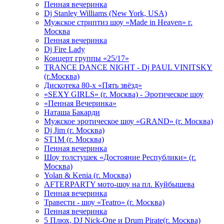
Пенная вечеринка
Dj Stanley Williams (New York, USA)
Мужское стриптиз шоу «Made in Heaven» г.
Москва
Пенная вечеринка
Dj Fire Lady
Концерт группы «25/17»
TRANCE DANCE NIGHT - Dj PAUL VINITSKY
(г.Москва)
Дискотека 80-х «Пять звёзд»
«SEXY GIRLS» (г. Москва) - Эротическое шоу
«Пенная Вечеринка»
Hаташа Бакарди
Мужское эротическое шоу «GRAND» (г. Москва)
Dj Jim (г. Москва)
ST1M (г. Москва)
Пенная вечеринка
Шоу толстушек «Достояние Республики» (г.
Москва)
Yolan & Kenia (г. Москва)
AFTERPARTY мото-шоу на пл. Куйбышева
Пенная вечеринка
Травести - шоу «Teatro» (г. Москва)
Пенная вечеринка
5 Плюх, DJ Nick-One и Drum Pirate(г. Москва)