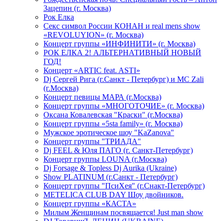
Зацепин (г. Москва)
Рок Елка
Секс символ России КОНАН и real mens show
«REVOLUYION» (г. Москва)
Концерт группы «ИНФИНИТИ» (г. Москва)
РОК ЕЛКА 2! АЛЬТЕРНАТИВНЫЙ НОВЫЙ
ГОД!
Концерт «ARTIC feat. ASTI»
Dj Сергей Рига (г.Санкт - Петербург) и MC Zali
(г.Москва)
Концерт певицы МАРА (г.Москва)
Концерт группы «МНОГОТОЧИЕ» (г. Москва)
Оксана Ковалевская "Краски" (г.Москва)
Концерт группы «5sta family» (г. Москва)
Мужское эротическое шоу "KaZanova"
Концерт группы "ТРИАДА"
Dj FEEL & Юля ПАГО (г. Санкт-Петербург)
Концерт группы LOUNA (г.Москва)
Dj Forsage & Topless Dj Aurika (Ukraine)
Show PLATINUM (г.Санкт - Петербург)
Концерт группы "ПсиХея" (г.Снакт-Петербург)
METELICA CLUB DAY Шоу двойников.
Концерт группы «КАСТА»
Милым Женщинам посвящается! Just man show