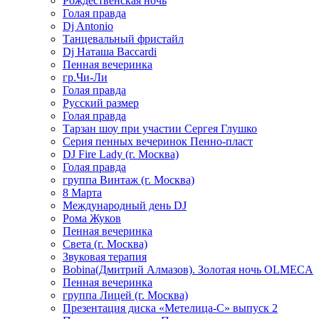
Рождественская ночь
Голая правда
Dj Antonio
Танцевальный фристайл
Dj Наташа Baccardi
Пенная вечеринка
гр.Чи-Ли
Голая правда
Русский размер
Голая правда
Тарзан шоу при участии Сергея Глушко
Серия пенных вечеринок Пенно-пласт
DJ Fire Lady (г. Москва)
Голая правда
группа Винтаж (г. Москва)
8 Марта
Международный день DJ
Рома Жуков
Пенная вечеринка
Света (г. Москва)
Звуковая терапия
Bobina(Дмитрий Алмазов). Золотая ночь OLMECA
Пенная вечеринка
группа Лицей (г. Москва)
Презентация диска «Метелица-С» выпуск 2