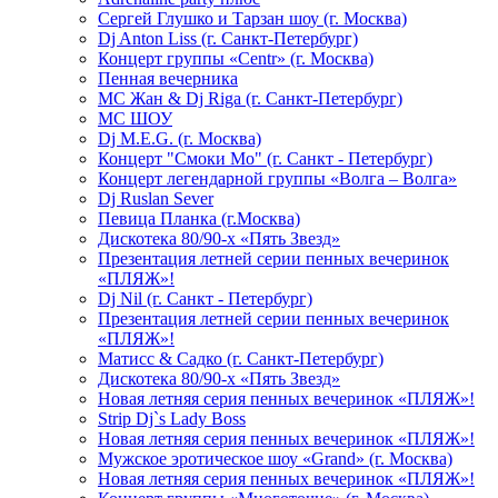
Сергей Глушко и Тарзан шоу (г. Москва)
Dj Anton Liss (г. Санкт-Петербург)
Концерт группы «Centr» (г. Москва)
Пенная вечерника
МС Жан & Dj Riga (г. Санкт-Петербург)
МС ШОУ
Dj M.E.G. (г. Москва)
Концерт "Смоки Мо" (г. Санкт - Петербург)
Концерт легендарной группы «Волга – Волга»
Dj Ruslan Sever
Певица Планка (г.Москва)
Дискотека 80/90-х «Пять Звезд»
Презентация летней серии пенных вечеринок
«ПЛЯЖ»!
Dj Nil (г. Санкт - Петербург)
Презентация летней серии пенных вечеринок
«ПЛЯЖ»!
Матисс & Садко (г. Санкт-Петербург)
Дискотека 80/90-х «Пять Звезд»
Новая летняя серия пенных вечеринок «ПЛЯЖ»!
Strip Dj`s Lady Boss
Новая летняя серия пенных вечеринок «ПЛЯЖ»!
Мужское эротическое шоу «Grand» (г. Москва)
Новая летняя серия пенных вечеринок «ПЛЯЖ»!