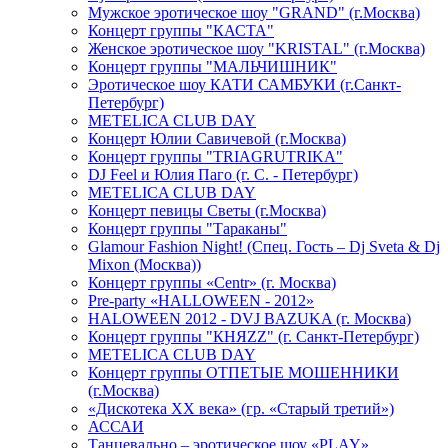
Мужское эротическое шоу "GRAND" (г.Москва)
Концерт группы "КАСТА"
Женское эротическое шоу "KRISTAL" (г.Москва)
Концерт группы "МАЛЬЧИШНИК"
Эротическое шоу КАТИ САМБУКИ (г.Санкт-
Петербург)
METELICA CLUB DAY
Концерт Юлии Савичевой (г.Москва)
Концерт группы "TRIAGRUTRIKA"
DJ Feel и Юлия Паго (г. С. - Петербург)
METELICA CLUB DAY
Концерт певицы Светы (г.Москва)
Концерт группы "Тараканы"
Glamour Fashion Night! (Спец. Гость – Dj Sveta & Dj
Mixon (Москва))
Концерт группы «Centr» (г. Москва)
Pre-party «HALLOWEEN - 2012»
HALOWEEN 2012 - DVJ BAZUKA (г. Москва)
Концерт группы "КНЯZZ" (г. Санкт-Петербург)
METELICA CLUB DAY
Концерт группы ОТПЕТЫЕ МОШЕННИКИ
(г.Москва)
«Дискотека ХХ века» (гр. «Старый третий»)
АССАИ
Танцевально – эротическое шоу «PLAY»