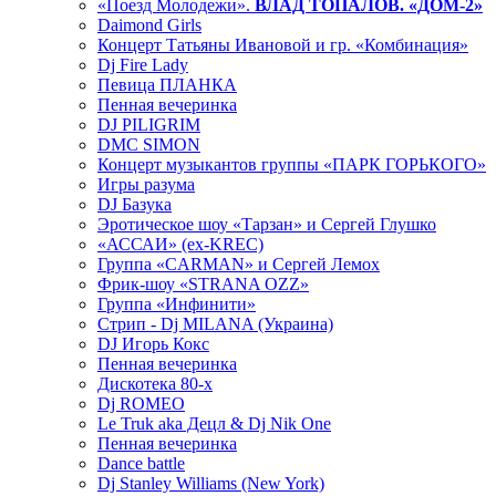
«Поезд Молодежи».
ВЛАД ТОПАЛОВ. «ДОМ-2»
Daimond Girls
Концерт Татьяны Ивановой и гр. «Комбинация»
Dj Fire Lady
Певица ПЛАНКА
Пенная вечеринка
DJ PILIGRIM
DMC SIMON
Концерт музыкантов группы «ПАРК ГОРЬКОГО»
Игры разума
DJ Базука
Эротическое шоу «Тарзан» и Сергей Глушко
«АССАИ» (ex-KREC)
Группа «CARMAN» и Сергей Лемох
Фрик-шоу «STRANA OZZ»
Группа «Инфинити»
Стрип - Dj MILANA (Украина)
DJ Игорь Кокс
Пенная вечеринка
Дискотека 80-х
Dj ROMEO
Le Truk aka Децл & Dj Nik One
Пенная вечеринка
Dance battle
Dj Stanley Williams (New York)