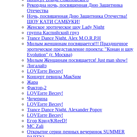
Рекордна ночь, посвященная Дню Защитника
Отечества
Ночь, посвященная Дню Защитника Отечества!
ШОУ КАТИ САМБУКИ!
Женское эротическое шоу Lady Night
группа Каспийский груз
Trance Dance Night. Alex M.O.R.P.H
Милым женщинам посвящается!!! Праздничное
эротическое представление проекта: "Конан и шоу
Evolution" (г. Москва)
Милым Женщинам посвящается! Just man show!
Лигалайз
LOVEите Весну!
Концерт певицы МакSим
Жара
Фактор-2
LOVEите Весну!
Чичерина
LOVEите Весну!
Trance Dance Night. Alexander Popov
LOVEите Весну!
Егор Крид/KReeD!
MC Zali
Открытие серии пенных вечеринок SUMMER