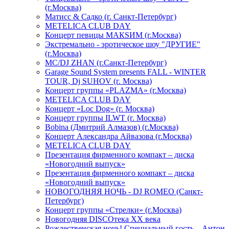
(г.Москва)
Матисс & Садко (г. Санкт-Петербург)
METELICA CLUB DAY
Концерт певицы МАКSИМ (г.Москва)
Экстремально - эротическое шоу "ДРУГИЕ"
(г.Москва)
МС/DJ ZHAN (г.Санкт-Петербург)
Garage Sound System presents FALL - WINTER
TOUR, Dj SUHOV (г. Москва)
Концерт группы «PLAZMA» (г.Москва)
METELICA CLUB DAY
Концерт «Loc Dog» (г. Москва)
Концерт группы ILWT (г. Москва)
Bobina (Дмитрий Алмазов) (г.Москва)
Концерт Александра Айвазова (г.Москва)
METELICA CLUB DAY
Презентация фирменного компакт – диска
«Новогодний выпуск»
Презентация фирменного компакт – диска
«Новогодний выпуск»
НОВОГОДНЯЯ НОЧЬ - DJ ROMEO (Санкт-
Петербург)
Концерт группы «Стрелки» (г.Москва)
Новогодняя DISCOтека ХХ века
Рождественская ночь! Специальный гость – Антон