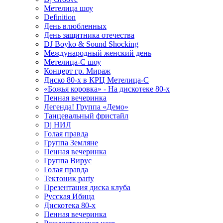
Метелица шоу
Definition
День влюбленных
День защитника отечества
DJ Boyko & Sound Shocking
Международный женский день
Метелица-С шоу
Концерт гр. Мираж
Диско 80-х в КРЦ Метелица-С
«Божья коровка» - На дискотеке 80-х
Пенная вечеринка
Легенда! Группа «Демо»
Танцевальный фристайл
Dj НИЛ
Голая правда
Группа Земляне
Пенная вечеринка
Группа Вирус
Голая правда
Тектоник party
Презентация диска клуба
Русская Ибица
Дискотека 80-х
Пенная вечеринка