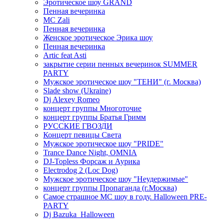
Эротическое шоу GRAND
Пенная вечеринка
MC Zali
Пенная вечеринка
Женское эротическое Эрика шоу
Пенная вечеринка
Artic feat Asti
закрытие серии пенных вечеринок SUMMER
PARTY
Мужское эротическое шоу "ТЕНИ" (г. Москва)
Slade show (Ukraine)
Dj Alexey Romeo
концерт группы Многоточие
концерт группы Братья Гримм
РУССКИЕ ГВОЗДИ
Концерт певицы Света
Мужское эротическое шоу "PRIDE"
Trance Dance Night, OMNIA
DJ-Topless Форсаж и Аурика
Electrodog 2 (Loc Dog)
Мужское эротическое шоу "Неудержимые"
концерт группы Пропаганда (г.Москва)
Самое страшное МС шоу в году. Halloween PRE-
PARTY
Dj Bazuka_Halloween