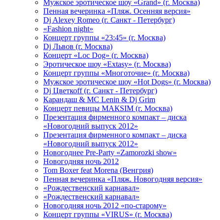
Мужское эротическое шоу «Grand» (г. Москва)
Пенная вечеринка «Пляж. Осенняя версия»
Dj Alexey Romeo (г. Санкт - Петербург)
«Fashion night»
Концерт группы «23:45» (г. Москва)
Dj Львов (г. Москва)
Концерт «Loc Dog» (г. Москва)
Эротическое шоу «Extasy» (г. Москва)
Концерт группы «Многоточие» (г. Москва)
Мужское эротическое шоу «Hot Dogs» (г. Москва)
Dj Цветкоff (г. Санкт - Петербург)
Карандаш & МС Lenin & Dj Grim
Концерт певицы МАКSIМ (г. Москва)
Презентация фирменного компакт – диска
«Новогодний выпуск 2012»
Презентация фирменного компакт – диска
«Новогодний выпуск 2012»
Новогоднее Pre-Party «Zamorozki show»
Новогодняя ночь 2012
Tom Boxer feat Morena (Венгрия)
Пенная вечеринка «Пляж. Новогодняя версия»
«Рождественский карнавал»
«Рождественский карнавал»
Новогодняя ночь 2012 «по-старому»
Концерт группы «VIRUS» (г. Москва)