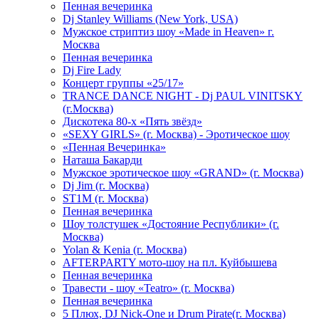
Пенная вечеринка
Dj Stanley Williams (New York, USA)
Мужское стриптиз шоу «Made in Heaven» г.
Москва
Пенная вечеринка
Dj Fire Lady
Концерт группы «25/17»
TRANCE DANCE NIGHT - Dj PAUL VINITSKY
(г.Москва)
Дискотека 80-х «Пять звёзд»
«SEXY GIRLS» (г. Москва) - Эротическое шоу
«Пенная Вечеринка»
Hаташа Бакарди
Мужское эротическое шоу «GRAND» (г. Москва)
Dj Jim (г. Москва)
ST1M (г. Москва)
Пенная вечеринка
Шоу толстушек «Достояние Республики» (г.
Москва)
Yolan & Kenia (г. Москва)
AFTERPARTY мото-шоу на пл. Куйбышева
Пенная вечеринка
Травести - шоу «Teatro» (г. Москва)
Пенная вечеринка
5 Плюх, DJ Nick-One и Drum Pirate(г. Москва)