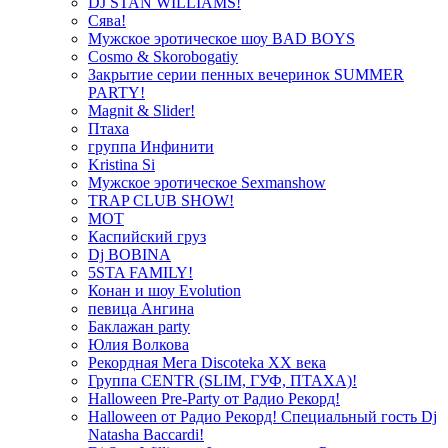
DJ STAN WILLIAMS!
Сява!
Мужское эротическое шоу BAD BOYS
Cosmo & Skorobogatiy
Закрытие серии пенных вечеринок SUMMER
PARTY!
Magnit & Slider!
Птаха
группа Инфинити
Kristina Si
Мужское эротическое Sexmanshow
TRAP CLUB SHOW!
МОТ
Каспийский груз
Dj BOBINA
5STA FAMILY!
Конан и шоу Evolution
певица Ангина
Баклажан party
Юлия Волкова
Рекордная Мега Discoteka XX века
Группа CENTR (SLIM, ГУФ, ПТАХА)!
Halloween Pre-Party от Радио Рекорд!
Halloween от Радио Рекорд! Специальный гость Dj
Natasha Baccardi!