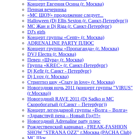
Концерт Евгения Осина (г. Москва)
Пенная вечеринка
«МС ШОУ» продолжение следует...
Halloween (Dj Ellis Sexton (г. Санкт-Петербург))
МС Жан и Dj Riga (г. Санкт-Петербург)
DJ's girls
Концерт группы «Centr» (г. Москва)
ADRENALINE PARTY ПЛЮС
Концерт группы «Пропаганда» (г. Москва)
DVJ Electra (г. Москва)
Певец «Шура» (г. Москва)
Группа «KREC» (г. Санкт-Петербург)
Dj Kefir (г. Санкт - Петербург)
Dj Lvov (г. Москва)
Стриптиз шоу «Crazy in love» (г. Москва)
Новогодняя ночь 2011 (концерт группы "VIRUS"
(г.Москва))
Новогодний RAVE 2011 (Dj Sadko и MC
Скоробогатый (г.Санкт – Петербург))
Концерт легендарной группы «Волга – Волга»
«Здравствуй пена – Новый Год!!!»
Новогодний Adrenaline party плюс
Рождественский карнавал - FREAK-FASHION
SHOW "STRANA OZZ" г.Москва (PACHA Club)
MC Шоу