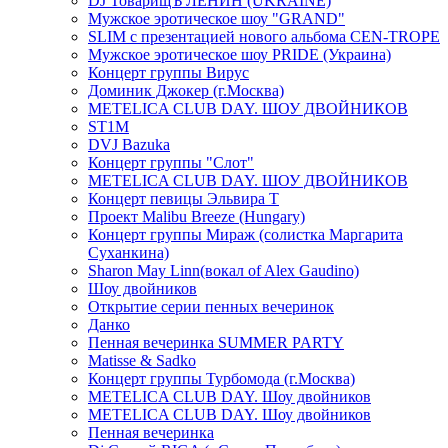
DJ ТоварищЪ ЛЕНИН (UKRAINE)
Мужское эротическое шоу "GRAND"
SLIM с презентацией нового альбома CEN-TROPE
Мужское эротическое шоу PRIDE (Украина)
Концерт группы Вирус
Доминик Джокер (г.Москва)
METELICA CLUB DAY. ШОУ ДВОЙНИКОВ
ST1M
DVJ Bazuka
Концерт группы "Слот"
METELICA CLUB DAY. ШОУ ДВОЙНИКОВ
Концерт певицы Эльвира Т
Проект Malibu Breeze (Hungary)
Концерт группы Мираж (солистка Маргарита
Суханкина)
Sharon May Linn(вокал of Alex Gaudino)
Шоу двойников
Открытие серии пенных вечеринок
Данко
Пенная вечеринка SUMMER PARTY
Matisse & Sadko
Концерт группы Турбомода (г.Москва)
METELICA CLUB DAY. Шоу двойников
METELICA CLUB DAY. Шоу двойников
Пенная вечеринка