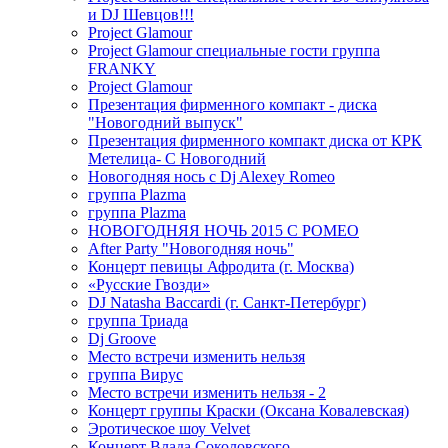
и DJ Шевцов!!!
Project Glamour
Project Glamour специальные гости группа
FRANKY
Project Glamour
Презентация фирменного компакт - диска
"Новогодний выпуск"
Презентация фирменного компакт диска от КРК
Метелица- С Новогодний
Новогодняя нось с Dj Alexey Romeo
группа Plazma
группа Plazma
НОВОГОДНЯЯ НОЧЬ 2015 C РОМЕО
After Party "Новогодняя ночь"
Концерт певицы Афродита (г. Москва)
«Русские Гвозди»
DJ Natasha Baccardi (г. Санкт-Петербург)
группа Триада
Dj Groove
Место встречи изменить нельзя
группа Вирус
Место встречи изменить нельзя - 2
Концерт группы Краски (Оксана Ковалевская)
Эротическое шоу Velvet
Концерт Влада Соколовского