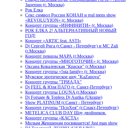
Зацепин (г. Москва)
Рок Елка
Секс символ России КОНАН и real mens show
«REVOLUYION» (г. Москва)
Концерт группы «ИНФИНИТИ» (г. Москва)
РОК ЕЛКА 2! АЛЬТЕРНАТИВНЫЙ НОВЫЙ
ГОД!
Концерт «ARTIC feat. ASTI»
Dj Сергей Рига (г.Санкт - Петербург) и MC Zali
(г.Москва)
Концерт певицы МАРА (г.Москва)
Концерт группы «МНОГОТОЧИЕ» (г. Москва)
Оксана Ковалевская "Краски" (г.Москва)
Концерт группы «5sta family» (г. Москва)
Мужское эротическое шоу "KaZanova"
Концерт группы "ТРИАДА"
Dj FEEL & Юля ПАГО (г. Санкт-Петербург)
Концерт группы LOUNA (г.Москва)
Dj Forsage & Topless Dj Aurika (Ukraine)
Show PLATINUM (г.Санкт - Петербург)
Концерт группы "ПсиХея" (г.Снакт-Петербург)
METELICA CLUB DAY Шоу двойников.
Концерт группы «КАСТА»
Милым Женщинам посвящается! Just man show