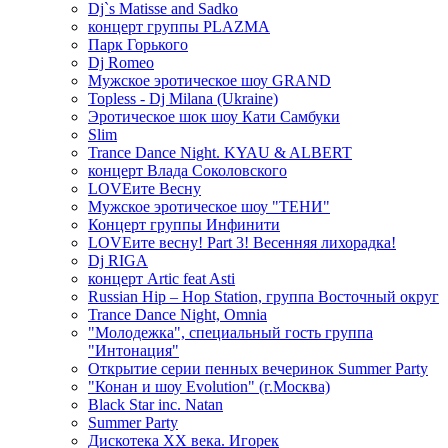
Dj`s Matisse and Sadko
концерт группы PLAZMA
Парк Горького
Dj Romeo
Мужское эротическое шоу GRAND
Topless - Dj Milana (Ukraine)
Эротическое шок шоу Кати Самбуки
Slim
Trance Dance Night. KYAU & ALBERT
концерт Влада Соколовского
LOVEите Весну
Мужское эротическое шоу "ТЕНИ"
Концерт группы Инфинити
LOVEите весну! Part 3! Весенняя лихорадка!
Dj RIGA
концерт Artic feat Asti
Russian Hip – Hop Station, группа Восточный округ
Trance Dance Night, Omnia
"Молодежка", специальный гость группа
"Интонация"
Открытие серии пенных вечеринок Summer Party
"Конан и шоу Evolution" (г.Москва)
Black Star inc. Natan
Summer Party
Дискотека ХХ века. Игорек