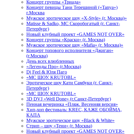
Концерт группы «Триада»
Концерт певицы Тани Терешиной («Tanya»)
г.Москва
Мужское эротическое шоу «X-Style» (г. Москва)»
Matissе & Sadko, MC Скоробогатый (г. Санкт-
Петербург)
Новый клубный проект «GAMES NOT OVER»
Концерт группы «Краски» (г. Москва)
Мужское эротическое шоу «Mafia» (г. Москва)»
Концерт топового исполнителя «Джиган»
(г.Москва)
День всех влюбленных
«Легенды Про» (г.Москва)
Dj Feel & Юля Паго
«МС ШОУ. KRUTOBL»
Эротическое шоу Кати Самбуки (г. Санкт-
Петербург)
«МС ШОУ. KRUTOBL»
3D DVJ «Well Done» (г.Санкт-Петербург)
Пенная вечеринка «Пляж. Весенняя версия»
Хип-хоп фестиваль: KREC, КАЖЕ ОБОЙМА,
КАПА
Мужское эротическое шоу «Black & White»
Стрип – шоу «Тени» (г. Москва)
Новый клубный проект «GAMES NOT OVER»