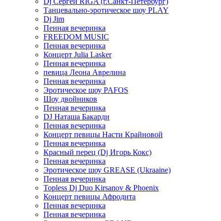
Dj Сергей RIGA (г.Санкт-Петербург)
Танцевально-эротическое шоу PLAY
Dj Jim
Пенная вечеринка
FREEDOM MUSIC
Пенная вечеринка
Концерт Julia Lasker
Пенная вечеринка
певица Леона Аврелина
Пенная вечеринка
Эротическое шоу PAFOS
Шоу двойников
Пенная вечеринка
DJ Наташа Бакарди
Пенная вечеринка
Концерт певицы Насти Крайновой
Пенная вечеринка
Красный перец (Dj Игорь Кокс)
Пенная вечеринка
Эротическое шоу GREASE (Ukraaine)
Пенная вечеринка
Topless Dj Duo Kirsanov & Phoenix
Концерт певицы Афродита
Пенная вечеринка
Пенная вечеринка