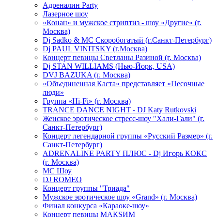
Адреналин Party
Лазерное шоу
«Конан» и мужское стриптиз - шоу «Другие» (г.
Москва)
Dj Sadko & МС Скоробогатый (г.Санкт-Петербург)
Dj PAUL VINITSKY (г.Москва)
Концерт певицы Светланы Разиной (г. Москва)
Dj STAN WILLIAMS (Нью-Йорк, USA)
DVJ BAZUKA (г. Москва)
«Объединенная Каста» представляет «Песочные
люди»
Группа «Hi-Fi» (г. Москва)
TRANCE DANCE NIGHT - DJ Katy Rutkovski
Женское эротическое стресс-шоу "Хали-Гали" (г.
Санкт-Петербург)
Концерт легендарной группы «Русский Размер» (г.
Санкт-Петербург)
ADRENALINE PARTY ПЛЮС - Dj Игорь КОКС
(г. Москва)
MC Шоу
DJ ROMEO
Концерт группы "Триада"
Мужское эротическое шоу «Grand» (г. Москва)
Финал конкурса «Караоке-шоу»
Концерт певицы МАКSИМ