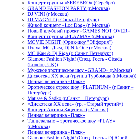
Концерт группы «SEREBRO» (Серебро)
GRAND FASHION PARTY (г.Москва)
DJ VINI (г.Москва)
DJ MAGNIT (г.Санкт-Петербург)
Живой концерт «Loc Dog» (г. Москва)
Новый клубный проект «GAMES NOT OVER»
Концерт группы «PLAZMA» (г.Москва)
MOVIE NIGHT (Фрик-шоу "Эйфория")
Птаха, МС Дым, Dj Nik One (г.Москва)
МС Жан & Dj Riga (г. Санкт-Петербург)
Glamour Fashion Night! (Спец. Гость - Cicada
(London, UK))
Мужское эротическое шоу «GRAND» (г.Москва)
Дискотека XX века (группа Турбомода (г.Москва))
Пенная вечеринка «Пляж»
Эротическое стресс шоу «PLATINUM» (г.Санкт –
Петербург)
Matisse & Sadko (г.Санкт – Петербург)
«Дискотека ХХ века» (гр. «Старый третий»)
Концерт Антона Зацепина (г.Москва)
Пенная вечеринка «Пляж»
Танцевально – эротическое шоу «PLAY»
(г.Москва)
Пенная вечеринка «Пляж»
Glamour Fashion Night! (Спец. Гость - Dj Юрий