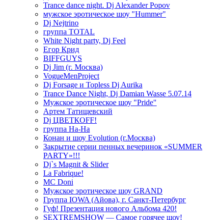
Trance dance night. Dj Alexander Popov
мужское эротическое шоу "Hummer"
Dj Nejtrino
группа TOTAL
White Night party, Dj Feel
Егор Крид
BIFFGUYS
Dj Jim (г. Москва)
VogueMenProject
Dj Forsage и Topless Dj Aurika
Trance Dance Night, Dj Damian Wasse 5.07.14
Мужское эротическое шоу "Pride"
Артем Татищевский
Dj ЦВЕТКOFF!
группа На-На
Конан и шоу Evolution (г.Москва)
Закрытие серии пенных вечеринок «SUMMER
PARTY»!!!
Dj`s Magnit & Slider
La Fabrique!
MC Doni
Мужское эротическое шоу GRAND
Группа IOWA (Айова), г. Санкт-Петербург
Гуф! Презентация нового Альбома 420!
SEXTREMSHOW — Самое горячее шоу!