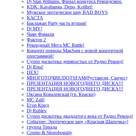
Dj Stan Williams. Финал конкурса Рекордсмен.
KDK: Kavabanga, Depo, Kolibri!
Мужское эротическое шоу BAD BOYS
КАСТА
Баклажан Party часть вторая!
Dj MY!
Чаян Фамали
Фактор 2
Рекордный Мега МС Battle!
Концерт певицы МакSим с новой концертной
программой!
Супер дискотека девяностых от Радио Рекорд!
Dj Riga!
ЦЕХ!
МНОГОТОЧИЕ/DOTSFAM(Руставели, Санчес)
ПРЕЗЕНТАЦИЯ НОВОГОДНЕГО ДИСКА!!!
ПРЕЗЕНТАЦИЯ НОВОГОДНЕГО ДИСКА!!!
Оксана Ковалевская (гр. Краски)
MC Zali!
Егор Крид
Dj Rublev
Супер дискотека двадцатого века от Радио Рекорд!
Событие: Эротическое шоу «Красная Шапочка»!
группа Триада
Cosmo & Skorobogatiy