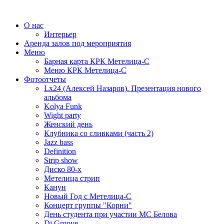
О нас
Интерьер
Аренда залов под мероприятия
Меню
Барная карта КРК Метелица-С
Меню КРК Метелица-С
Фотоотчеты
Lx24 (Алексей Назаров). Презентация нового
альбома
Kolya Funk
Wight party
Женский день
Клубника со сливками (часть 2)
Jazz bass
Definition
Strip show
Диско 80-х
Метелица стрип
Канун
Новый Год с Метелица-С
Концерт группы "Корни"
День студента при участии МС Белова
Dj Groove