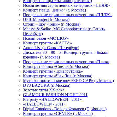
Концерт певицы «Натали» (г. Москва)
Новая летняя серия пенных вечеринок «ПЛЯЖ»!
Концерт певца "Данко" (г. Москва)
Продолжение серии пенных вечеринок «ПЛЯЖ»
OPIUM project (г. Москва)
Стрип – шоу «Тени» (г. Москва)
Matissе & Sadko, MC Скоробогатый (г. Санкт-
Петербург)
Новый сезон «МС ШОУ»
Концерт группы «КАСТА»
Anton Liss (г. Санкт-Петербург)
Дискотека 80 – 90 – х! Концерт группы «Божья
коровка» (г. Москва)
Продолжение серии пенных вечеринок «Пляж»
Концерт певицы «Света» (г. Москва)
Концерт группы «Триагрутрика»
Концерт группы «Чи - Ли» (г. Москва)
Мужское эротическое шоу «RED CAP» (г. Москва)
DVJ BAZUKA (г. Москва)
Золотые хиты XX века
GLAMOUR FASHION NIGHT 2011
Pre-party «HALLOWEEN - 2011»
«HALLOWEEN - 2011»
Digital Emotions - Володя Фонарев (Dj Фонарь)
Концерт группы «CENTR» (г. Москва)