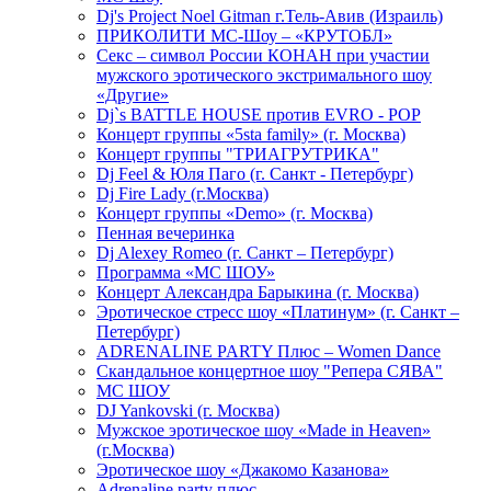
Dj's Project Noel Gitman г.Тель-Авив (Израиль)
ПРИКОЛИТИ МС-Шоу – «КРУТОБЛ»
Секс – символ России КОНАН при участии
мужского эротического экстримального шоу
«Другие»
Dj`s BATTLE HOUSE против EVRO - POP
Концерт группы «5sta family» (г. Москва)
Концерт группы "ТРИАГРУТРИКА"
Dj Feel & Юля Паго (г. Санкт - Петербург)
Dj Fire Lady (г.Москва)
Концерт группы «Demo» (г. Москва)
Пенная вечеринка
Dj Alexey Romeo (г. Санкт – Петербург)
Программа «МС ШОУ»
Концерт Александра Барыкина (г. Москва)
Эротическое стресс шоу «Платинум» (г. Санкт –
Петербург)
ADRENALINE PARTY Плюс – Women Dance
Скандальное концертное шоу "Репера СЯВА"
МС ШОУ
DJ Yankovski (г. Москва)
Мужское эротическое шоу «Made in Heaven»
(г.Москва)
Эротическое шоу «Джакомо Казанова»
Adrenaline party плюс