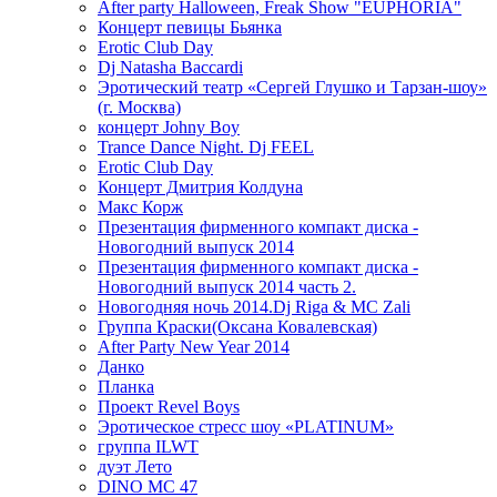
After party Halloween, Freak Show "EUPHORIA"
Концерт певицы Бьянка
Erotic Club Day
Dj Natasha Baccardi
Эротический театр «Сергей Глушко и Тарзан-шоу»
(г. Москва)
концерт Johny Boy
Trance Dance Night. Dj FEEL
Erotic Club Day
Концерт Дмитрия Колдуна
Макс Корж
Презентация фирменного компакт диска -
Новогодний выпуск 2014
Презентация фирменного компакт диска -
Новогодний выпуск 2014 часть 2.
Новогодняя ночь 2014.Dj Riga & MC Zali
Группа Краски(Оксана Ковалевская)
After Party New Year 2014
Данко
Планка
Проект Revel Boys
Эротическое стресс шоу «PLATINUM»
группа ILWT
дуэт Лето
DINO MC 47