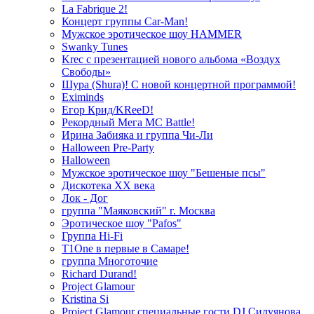
La Fabrique 2!
Концерт группы Car-Man!
Мужское эротическое шоу HAMMER
Swanky Tunes
Krec с презентацией нового альбома «Воздух
Свободы»
Шура (Shura)! С новой концертной программой!
Eximinds
Егор Крид/KReeD!
Рекордный Мега МС Battle!
Ирина Забияка и группа Чи-Ли
Halloween Pre-Party
Halloween
Мужское эротическое шоу "Бешеные псы"
Дискотека ХХ века
Лок - Дог
группа "Маяковский" г. Москва
Эротическое шоу "Pafos"
Группа Hi-Fi
T1One в первые в Самаре!
группа Многоточие
Richard Durand!
Project Glamour
Kristina Si
Project Glamour специальные гости DJ Силуянова