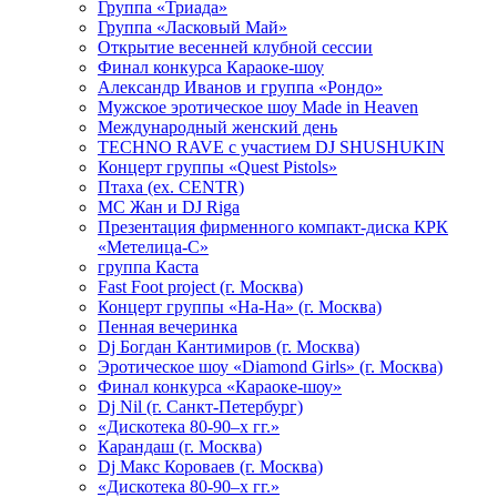
Группа «Триада»
Группа «Ласковый Май»
Открытие весенней клубной сессии
Финал конкурса Караоке-шоу
Александр Иванов и группа «Рондо»
Мужское эротическое шоу Made in Heaven
Международный женский день
TECHNO RAVE с участием DJ SHUSHUKIN
Концерт группы «Quest Pistols»
Птаха (ex. CENTR)
МС Жан и DJ Riga
Презентация фирменного компакт-диска КРК
«Метелица-С»
группа Каста
Fast Foot project (г. Москва)
Концерт группы «На-На» (г. Москва)
Пенная вечеринка
Dj Богдан Кантимиров (г. Москва)
Эротическое шоу «Diamond Girls» (г. Москва)
Финал конкурса «Караоке-шоу»
Dj Nil (г. Санкт-Петербург)
«Дискотека 80-90–х гг.»
Карандаш (г. Москва)
Dj Макс Короваев (г. Москва)
«Дискотека 80-90–х гг.»