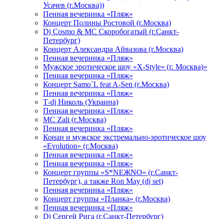
Усачев (г.Москва))
Пенная вечеринка «Пляж»
Концерт Полины Ростовой (г.Москва)
Dj Cosmo & МС Скоробогатый (г.Санкт-
Петербург)
Концерт Александра Айвазова (г.Москва)
Пенная вечеринка «Пляж»
Мужское эротическое шоу «X-Style» (г. Москва)»
Пенная вечеринка «Пляж»
Концерт Samo`L feat A-Sen (г.Москва)
Пенная вечеринка «Пляж»
Т-dj Николь (Украина)
Пенная вечеринка «Пляж»
МС Zali (г.Москва)
Пенная вечеринка «Пляж»
Конан и мужское экстремально-эротическое шоу
«Evolution» (г.Москва)
Пенная вечеринка «Пляж»
Пенная вечеринка «Пляж»
Концерт группы «S*NEЖNO» (г.Санкт-
Петербург), а также Ron May (dj set)
Пенная вечеринка «Пляж»
Концерт группы «Планка» (г.Москва)
Пенная вечеринка «Пляж»
Dj Сергей Рига (г.Санкт-Петербург)