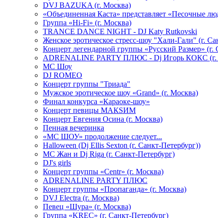
DVJ BAZUKA (г. Москва)
«Объединенная Каста» представляет «Песочные лю
Группа «Hi-Fi» (г. Москва)
TRANCE DANCE NIGHT - DJ Katy Rutkovski
Женское эротическое стресс-шоу "Хали-Гали" (г. Са
Концерт легендарной группы «Русский Размер» (г. 
ADRENALINE PARTY ПЛЮС - Dj Игорь КОКС (г. 
MC Шоу
DJ ROMEO
Концерт группы "Триада"
Мужское эротическое шоу «Grand» (г. Москва)
Финал конкурса «Караоке-шоу»
Концерт певицы МАКSИМ
Концерт Евгения Осина (г. Москва)
Пенная вечеринка
«МС ШОУ» продолжение следует...
Halloween (Dj Ellis Sexton (г. Санкт-Петербург))
МС Жан и Dj Riga (г. Санкт-Петербург)
DJ's girls
Концерт группы «Centr» (г. Москва)
ADRENALINE PARTY ПЛЮС
Концерт группы «Пропаганда» (г. Москва)
DVJ Electra (г. Москва)
Певец «Шура» (г. Москва)
Группа «KREC» (г. Санкт-Петербург)