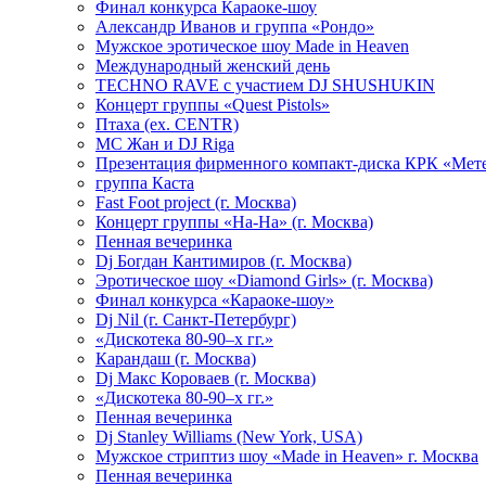
Финал конкурса Караоке-шоу
Александр Иванов и группа «Рондо»
Мужское эротическое шоу Made in Heaven
Международный женский день
TECHNO RAVE с участием DJ SHUSHUKIN
Концерт группы «Quest Pistols»
Птаха (ex. CENTR)
МС Жан и DJ Riga
Презентация фирменного компакт-диска КРК «Мет
группа Каста
Fast Foot project (г. Москва)
Концерт группы «На-На» (г. Москва)
Пенная вечеринка
Dj Богдан Кантимиров (г. Москва)
Эротическое шоу «Diamond Girls» (г. Москва)
Финал конкурса «Караоке-шоу»
Dj Nil (г. Санкт-Петербург)
«Дискотека 80-90–х гг.»
Карандаш (г. Москва)
Dj Макс Короваев (г. Москва)
«Дискотека 80-90–х гг.»
Пенная вечеринка
Dj Stanley Williams (New York, USA)
Мужское стриптиз шоу «Made in Heaven» г. Москва
Пенная вечеринка