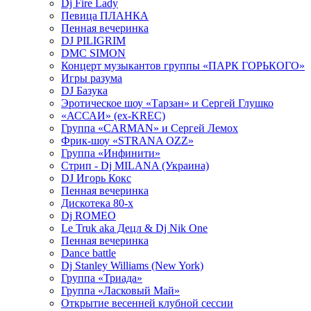
Dj Fire Lady
Певица ПЛАНКА
Пенная вечеринка
DJ PILIGRIM
DMC SIMON
Концерт музыкантов группы «ПАРК ГОРЬКОГО»
Игры разума
DJ Базука
Эротическое шоу «Тарзан» и Сергей Глушко
«АССАИ» (ex-KREC)
Группа «CARMAN» и Сергей Лемох
Фрик-шоу «STRANA OZZ»
Группа «Инфинити»
Стрип - Dj MILANA (Украина)
DJ Игорь Кокс
Пенная вечеринка
Дискотека 80-х
Dj ROMEO
Le Truk aka Децл & Dj Nik One
Пенная вечеринка
Dance battle
Dj Stanley Williams (New York)
Группа «Триада»
Группа «Ласковый Май»
Открытие весенней клубной сессии