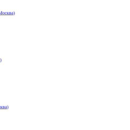
осква)
)
ква)