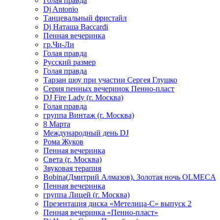
Голая правда
Dj Antonio
Танцевальный фристайл
Dj Наташа Baccardi
Пенная вечеринка
гр.Чи-Ли
Голая правда
Русский размер
Голая правда
Тарзан шоу при участии Сергея Глушко
Серия пенных вечеринок Пенно-пласт
DJ Fire Lady (г. Москва)
Голая правда
группа Винтаж (г. Москва)
8 Марта
Международный день DJ
Рома Жуков
Пенная вечеринка
Света (г. Москва)
Звуковая терапия
Bobina(Дмитрий Алмазов). Золотая ночь OLMECA
Пенная вечеринка
группа Лицей (г. Москва)
Презентация диска «Метелица-С» выпуск 2
Пенная вечеринка «Пенно-пласт»