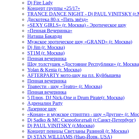
Dj Fire Lady
Концерт группы «25/17»
TRANCE DANCE NIGHT - Dj PAUL VINITSKY (г.М
Дискотека 80-х «Пять звёзд»
«SEXY GIRLS» (г. Москва) - Эротическое шоу
«Пенная Вечеринка»
Hаташа Бакарди
Мужское эротическое шоу «GRAND» (г. Москва)
Dj Jim (г. Москва)
ST1M (г. Москва)
Пенная вечеринка
Шоу толстушек «Достояние Республики» (г. Москва
Yolan & Kenia (г. Москва)
AFTERPARTY мото-шоу на пл. Куйбышева
Пенная вечеринка
Травести - шоу «Teatro» (г. Москва)
Пенная вечеринка
5 Плюх, DJ Nick-One и Drum Pirate(г. Москва)
Адреналин Party
Лазерное шоу
«Конан» и мужское стриптиз - шоу «Другие» (г. Мос
Dj Sadko & МС Скоробогатый (г.Санкт-Петербург)
Dj PAUL VINITSKY (г.Москва)
Концерт певицы Светланы Разиной (г. Москва)
Dj STAN WILLIAMS (Нью-Йорк, USA)