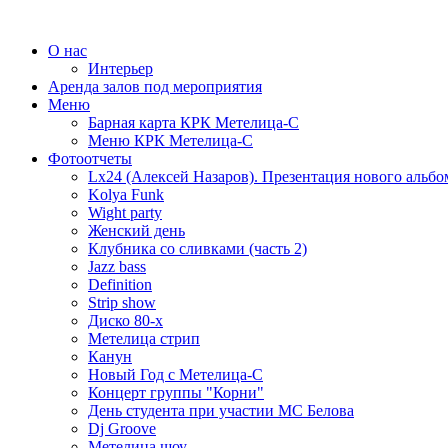
О нас
Интерьер
Аренда залов под мероприятия
Меню
Барная карта КРК Метелица-С
Меню КРК Метелица-С
Фотоотчеты
Lx24 (Алексей Назаров). Презентация нового альбо
Kolya Funk
Wight party
Женский день
Клубника со сливками (часть 2)
Jazz bass
Definition
Strip show
Диско 80-х
Метелица стрип
Канун
Новый Год с Метелица-С
Концерт группы "Корни"
День студента при участии МС Белова
Dj Groove
Метелица шоу