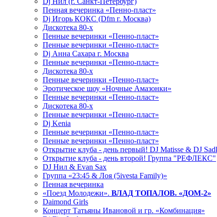
Dj Нил (г. Санкт-Петербург)
Пенная вечеринка «Пенно-пласт»
Dj Игорь КОКС (Dfm г. Москва)
Дискотека 80-х
Пенные вечеринки «Пенно-пласт»
Пенные вечеринки «Пенно-пласт»
Dj Анна Сахара г. Москва
Пенные вечеринки «Пенно-пласт»
Дискотека 80-х
Пенные вечеринки «Пенно-пласт»
Эротическое шоу «Ночные Амазонки»
Пенные вечеринки «Пенно-пласт»
Дискотека 80-х
Пенные вечеринки «Пенно-пласт»
Dj Kenia
Пенные вечеринки «Пенно-пласт»
Пенные вечеринки «Пенно-пласт»
Открытие клуба - день первый! DJ Matisse & DJ Sad
Открытие клуба - день второй! Группа "РЕФЛЕКС"
DJ Нил & Evan Sax
Группа «23:45 & Лоя (5ivesta Family)»
Пенная вечеринка
«Поезд Молодежи».
ВЛАД ТОПАЛОВ. «ДОМ-2»
Daimond Girls
Концерт Татьяны Ивановой и гр. «Комбинация»