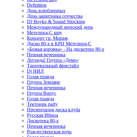
Definition
День влюбленных
День защитника отечества
DJ Boyko & Sound Shocking
Международный женский день
Метелица-С шоу
Концерт гр. Мираж
Диско 80-х в КРЦ Метелица-С
«Божья коровка» - На дискотеке 80-х
Пенная вечеринка
Легенда! Группа «Демо»
Танцевальный фристайл
Dj НИЛ
Голая правда
Группа Земляне
Пенная вечеринка
Группа Вирус
Голая правда
Тектоник party
Презентация диска клуба
Русская Ибица
Дискотека 80-х
Пенная вечеринка
Рождественская ночь