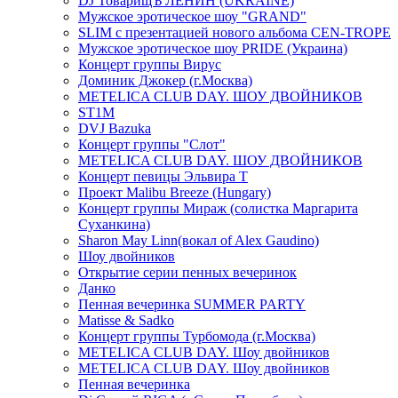
DJ ТоварищЪ ЛЕНИН (UKRAINE)
Мужское эротическое шоу "GRAND"
SLIM с презентацией нового альбома CEN-TROPE
Мужское эротическое шоу PRIDE (Украина)
Концерт группы Вирус
Доминик Джокер (г.Москва)
METELICA CLUB DAY. ШОУ ДВОЙНИКОВ
ST1M
DVJ Bazuka
Концерт группы "Слот"
METELICA CLUB DAY. ШОУ ДВОЙНИКОВ
Концерт певицы Эльвира Т
Проект Malibu Breeze (Hungary)
Концерт группы Мираж (солистка Маргарита
Суханкина)
Sharon May Linn(вокал of Alex Gaudino)
Шоу двойников
Открытие серии пенных вечеринок
Данко
Пенная вечеринка SUMMER PARTY
Matisse & Sadko
Концерт группы Турбомода (г.Москва)
METELICA CLUB DAY. Шоу двойников
METELICA CLUB DAY. Шоу двойников
Пенная вечеринка