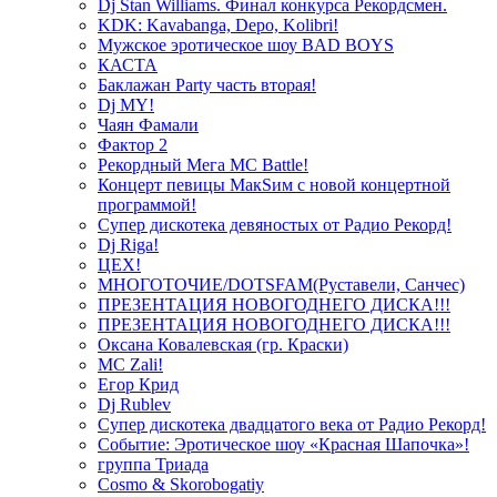
Dj Stan Williams. Финал конкурса Рекордсмен.
KDK: Kavabanga, Depo, Kolibri!
Мужское эротическое шоу BAD BOYS
КАСТА
Баклажан Party часть вторая!
Dj MY!
Чаян Фамали
Фактор 2
Рекордный Мега МС Battle!
Концерт певицы МакSим с новой концертной
программой!
Супер дискотека девяностых от Радио Рекорд!
Dj Riga!
ЦЕХ!
МНОГОТОЧИЕ/DOTSFAM(Руставели, Санчес)
ПРЕЗЕНТАЦИЯ НОВОГОДНЕГО ДИСКА!!!
ПРЕЗЕНТАЦИЯ НОВОГОДНЕГО ДИСКА!!!
Оксана Ковалевская (гр. Краски)
MC Zali!
Егор Крид
Dj Rublev
Супер дискотека двадцатого века от Радио Рекорд!
Событие: Эротическое шоу «Красная Шапочка»!
группа Триада
Cosmo & Skorobogatiy