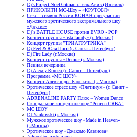
Dj's Project Noel Gitman г.Тель-Авив (Израиль)
ПРИКОЛИТИ МС-Шоу – «КРУТОБЛ»
Секс – символ России КОНАН при участии
мужского эротического экстримального шоу
«Другие»
Dj`s BATTLE HOUSE против EVRO - POP
Концерт группы «5sta family» (г. Москва)
Концерт группы "ТРИАГРУТРИКА"
Dj Feel & Юля Паго (г. Санкт - Петербург)
Dj Fire Lady (г.Москва)
Концерт группы «Demo» (г. Москва)
Пенная вечеринка
Dj Alexey Romeo (г. Санкт – Петербург)
Программа «МС ШОУ»
Концерт Александра Барыкина (г. Москва)
Эротическое стресс шоу «Платинум» (г. Санкт –
Петербург)
ADRENALINE PARTY Плюс – Women Dance
Скандальное концертное шоу "Репера СЯВА"
МС ШОУ
DJ Yankovski (г. Москва)
Мужское эротическое шоу «Made in Heaven»
(г.Москва)
Эротическое шоу «Джакомо Казанова»
Adrenaline party плюс