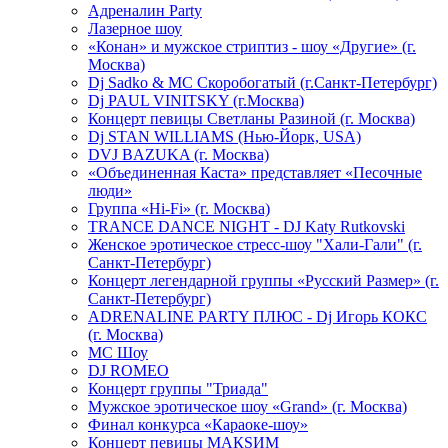
Адреналин Party
Лазерное шоу
«Конан» и мужское стриптиз - шоу «Другие» (г.
Москва)
Dj Sadko & МС Скоробогатый (г.Санкт-Петербург)
Dj PAUL VINITSKY (г.Москва)
Концерт певицы Светланы Разиной (г. Москва)
Dj STAN WILLIAMS (Нью-Йорк, USA)
DVJ BAZUKA (г. Москва)
«Объединенная Каста» представляет «Песочные
люди»
Группа «Hi-Fi» (г. Москва)
TRANCE DANCE NIGHT - DJ Katy Rutkovski
Женское эротическое стресс-шоу "Хали-Гали" (г.
Санкт-Петербург)
Концерт легендарной группы «Русский Размер» (г.
Санкт-Петербург)
ADRENALINE PARTY ПЛЮС - Dj Игорь КОКС
(г. Москва)
MC Шоу
DJ ROMEO
Концерт группы "Триада"
Мужское эротическое шоу «Grand» (г. Москва)
Финал конкурса «Караоке-шоу»
Концерт певицы МАКSИМ