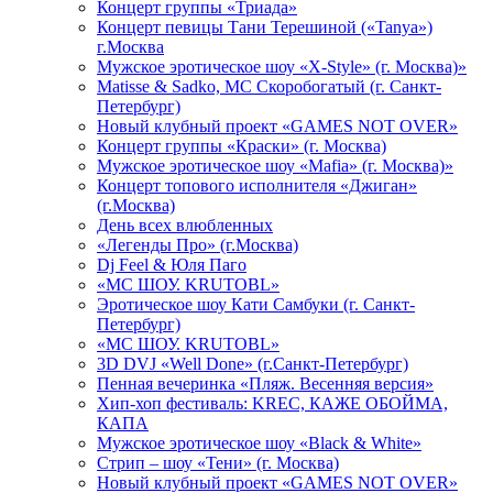
Концерт группы «Триада»
Концерт певицы Тани Терешиной («Tanya»)
г.Москва
Мужское эротическое шоу «X-Style» (г. Москва)»
Matissе & Sadko, MC Скоробогатый (г. Санкт-
Петербург)
Новый клубный проект «GAMES NOT OVER»
Концерт группы «Краски» (г. Москва)
Мужское эротическое шоу «Mafia» (г. Москва)»
Концерт топового исполнителя «Джиган»
(г.Москва)
День всех влюбленных
«Легенды Про» (г.Москва)
Dj Feel & Юля Паго
«МС ШОУ. KRUTOBL»
Эротическое шоу Кати Самбуки (г. Санкт-
Петербург)
«МС ШОУ. KRUTOBL»
3D DVJ «Well Done» (г.Санкт-Петербург)
Пенная вечеринка «Пляж. Весенняя версия»
Хип-хоп фестиваль: KREC, КАЖЕ ОБОЙМА,
КАПА
Мужское эротическое шоу «Black & White»
Стрип – шоу «Тени» (г. Москва)
Новый клубный проект «GAMES NOT OVER»