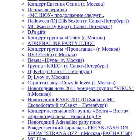
Концерт Евгения Осина (г. Москва)
Пенная вечеринка
«МС ШОУ» продолжение следует...
Halloween (Dj Ellis Sexton (г. Санкт-Петербург))
МС Жан и Dj Riga (г. Санкт-Петербург)
DJ's girls
Концерт группы «Centr» (г. Москва)
ADRENALINE PARTY ПЛЮС
Концерт группы «Пропаганда» (г. Москва)
DVJ Electra (г. Москва)
Певец «Шура» (г. Москва)
Группа «KREC» (г. Санкт-Петербург)
Dj Kefir (г. Санкт - Петербург)
Dj Lvov (г. Москва)
Стриптиз шоу «Crazy in love» (г. Москва)
Новогодняя ночь 2011 (концерт группы "VIRUS"
(г.Москва))
Новогодний RAVE 2011 (Dj Sadko и MC
Скоробогатый (г.Санкт – Петербург))
Концерт легендарной группы «Волга – Волга»
«Здравствуй пена – Новый Год!!!»
Новогодний Adrenaline party плюс
Рождественский карнавал - FREAK-FASHION
SHOW "STRANA OZZ" г.Москва (PACHA Club)
MC Шоу