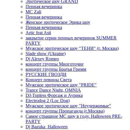
Эротическое шоу GRAND
Пенная вечеринка
MC Zali
Пенная вечеринка
Женское эротическое Эрика шоу
Пенная вечеринка
Artic feat Asti
закрытие серии пенных вечеринок SUMMER
PARTY
Мужское эротическое шоу "ТЕНИ" (г. Москва)
Slade show (Ukraine)
Dj Alexey Romeo
концерт группы Многоточие
концерт группы Братья Гримм
РУССКИЕ ГВОЗДИ
Концерт певицы Света
Мужское эротическое шоу "PRIDE"
Trance Dance Night, OMNIA
DJ-Topless Форсаж и Аурика
Electrodog 2 (Loc Dog)
Мужское эротическое шоу "Неудержимые"
концерт группы Пропаганда (г.Москва)
Самое страшное МС шоу в году. Halloween PRE-
PARTY
Dj Bazuka_Halloween