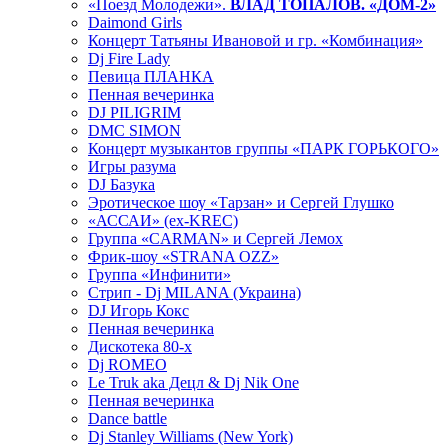
«Поезд Молодежи».
ВЛАД ТОПАЛОВ. «ДОМ-2»
Daimond Girls
Концерт Татьяны Ивановой и гр. «Комбинация»
Dj Fire Lady
Певица ПЛАНКА
Пенная вечеринка
DJ PILIGRIM
DMC SIMON
Концерт музыкантов группы «ПАРК ГОРЬКОГО»
Игры разума
DJ Базука
Эротическое шоу «Тарзан» и Сергей Глушко
«АССАИ» (ex-KREC)
Группа «CARMAN» и Сергей Лемох
Фрик-шоу «STRANA OZZ»
Группа «Инфинити»
Стрип - Dj MILANA (Украина)
DJ Игорь Кокс
Пенная вечеринка
Дискотека 80-х
Dj ROMEO
Le Truk aka Децл & Dj Nik One
Пенная вечеринка
Dance battle
Dj Stanley Williams (New York)