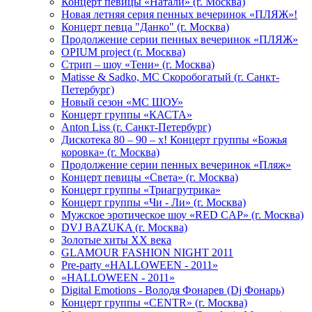
Концерт певицы «Натали» (г. Москва)
Новая летняя серия пенных вечеринок «ПЛЯЖ»!
Концерт певца "Данко" (г. Москва)
Продолжение серии пенных вечеринок «ПЛЯЖ»
OPIUM project (г. Москва)
Стрип – шоу «Тени» (г. Москва)
Matissе & Sadko, MC Скоробогатый (г. Санкт-
Петербург)
Новый сезон «МС ШОУ»
Концерт группы «КАСТА»
Anton Liss (г. Санкт-Петербург)
Дискотека 80 – 90 – х! Концерт группы «Божья
коровка» (г. Москва)
Продолжение серии пенных вечеринок «Пляж»
Концерт певицы «Света» (г. Москва)
Концерт группы «Триагрутрика»
Концерт группы «Чи - Ли» (г. Москва)
Мужское эротическое шоу «RED CAP» (г. Москва)
DVJ BAZUKA (г. Москва)
Золотые хиты XX века
GLAMOUR FASHION NIGHT 2011
Pre-party «HALLOWEEN - 2011»
«HALLOWEEN - 2011»
Digital Emotions - Володя Фонарев (Dj Фонарь)
Концерт группы «CENTR» (г. Москва)