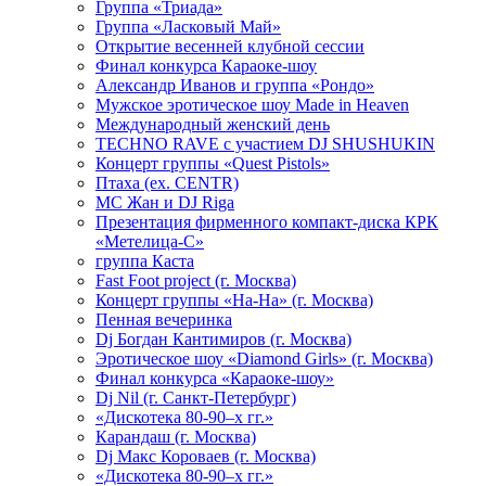
Группа «Триада»
Группа «Ласковый Май»
Открытие весенней клубной сессии
Финал конкурса Караоке-шоу
Александр Иванов и группа «Рондо»
Мужское эротическое шоу Made in Heaven
Международный женский день
TECHNO RAVE с участием DJ SHUSHUKIN
Концерт группы «Quest Pistols»
Птаха (ex. CENTR)
МС Жан и DJ Riga
Презентация фирменного компакт-диска КРК
«Метелица-С»
группа Каста
Fast Foot project (г. Москва)
Концерт группы «На-На» (г. Москва)
Пенная вечеринка
Dj Богдан Кантимиров (г. Москва)
Эротическое шоу «Diamond Girls» (г. Москва)
Финал конкурса «Караоке-шоу»
Dj Nil (г. Санкт-Петербург)
«Дискотека 80-90–х гг.»
Карандаш (г. Москва)
Dj Макс Короваев (г. Москва)
«Дискотека 80-90–х гг.»