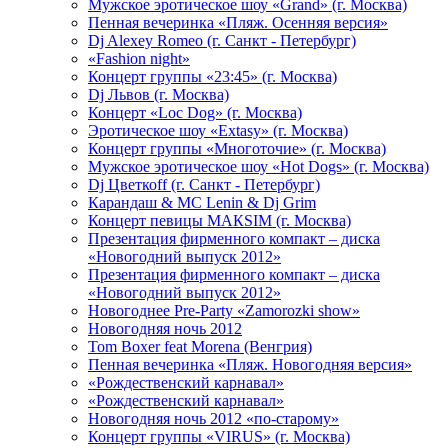
Мужское эротическое шоу «Grand» (г. Москва)
Пенная вечеринка «Пляж. Осенняя версия»
Dj Alexey Romeo (г. Санкт - Петербург)
«Fashion night»
Концерт группы «23:45» (г. Москва)
Dj Львов (г. Москва)
Концерт «Loc Dog» (г. Москва)
Эротическое шоу «Extasy» (г. Москва)
Концерт группы «Многоточие» (г. Москва)
Мужское эротическое шоу «Hot Dogs» (г. Москва)
Dj Цветкоff (г. Санкт - Петербург)
Карандаш & МС Lenin & Dj Grim
Концерт певицы МАКSIМ (г. Москва)
Презентация фирменного компакт – диска
«Новогодний выпуск 2012»
Презентация фирменного компакт – диска
«Новогодний выпуск 2012»
Новогоднее Pre-Party «Zamorozki show»
Новогодняя ночь 2012
Tom Boxer feat Morena (Венгрия)
Пенная вечеринка «Пляж. Новогодняя версия»
«Рождественский карнавал»
«Рождественский карнавал»
Новогодняя ночь 2012 «по-старому»
Концерт группы «VIRUS» (г. Москва)