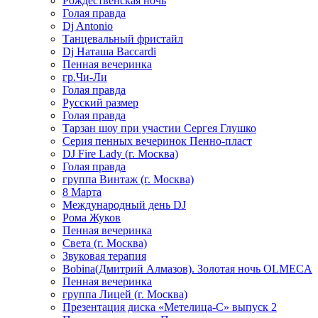
Рождественская ночь
Голая правда
Dj Antonio
Танцевальный фристайл
Dj Наташа Baccardi
Пенная вечеринка
гр.Чи-Ли
Голая правда
Русский размер
Голая правда
Тарзан шоу при участии Сергея Глушко
Серия пенных вечеринок Пенно-пласт
DJ Fire Lady (г. Москва)
Голая правда
группа Винтаж (г. Москва)
8 Марта
Международный день DJ
Рома Жуков
Пенная вечеринка
Света (г. Москва)
Звуковая терапия
Bobina(Дмитрий Алмазов). Золотая ночь OLMECA
Пенная вечеринка
группа Лицей (г. Москва)
Презентация диска «Метелица-С» выпуск 2