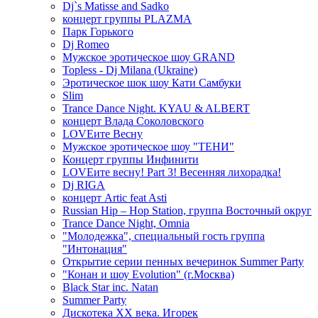
Dj`s Matisse and Sadko
концерт группы PLAZMA
Парк Горького
Dj Romeo
Мужское эротическое шоу GRAND
Topless - Dj Milana (Ukraine)
Эротическое шок шоу Кати Самбуки
Slim
Trance Dance Night. KYAU & ALBERT
концерт Влада Соколовского
LOVEите Весну
Мужское эротическое шоу "ТЕНИ"
Концерт группы Инфинити
LOVEите весну! Part 3! Весенняя лихорадка!
Dj RIGA
концерт Artic feat Asti
Russian Hip – Hop Station, группа Восточный округ
Trance Dance Night, Omnia
"Молодежка", специальный гость группа
"Интонация"
Открытие серии пенных вечеринок Summer Party
"Конан и шоу Evolution" (г.Москва)
Black Star inc. Natan
Summer Party
Дискотека ХХ века. Игорек