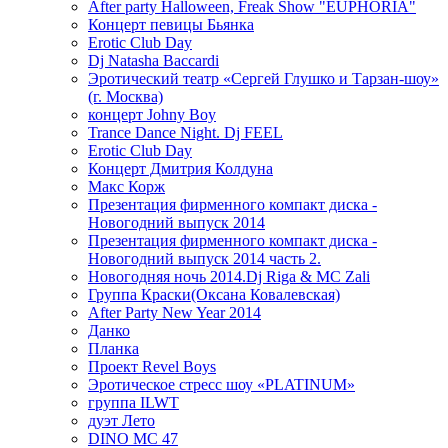
After party Halloween, Freak Show "EUPHORIA"
Концерт певицы Бьянка
Erotic Club Day
Dj Natasha Baccardi
Эротический театр «Сергей Глушко и Тарзан-шоу»
(г. Москва)
концерт Johny Boy
Trance Dance Night. Dj FEEL
Erotic Club Day
Концерт Дмитрия Колдуна
Макс Корж
Презентация фирменного компакт диска -
Новогодний выпуск 2014
Презентация фирменного компакт диска -
Новогодний выпуск 2014 часть 2.
Новогодняя ночь 2014.Dj Riga & MC Zali
Группа Краски(Оксана Ковалевская)
After Party New Year 2014
Данко
Планка
Проект Revel Boys
Эротическое стресс шоу «PLATINUM»
группа ILWT
дуэт Лето
DINO MC 47