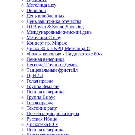
Метелица шоу
Definition
День влюбленных
День защитника отечества
DJ Boyko & Sound Shocking
Международный женский день
Метелица-С шоу
Концерт гр. Мираж
Диско 80-х в КРЦ Метелица-С
«Божья коровка» - На дискотеке 80-х
Пенная вечеринка
Легенда! Группа «Демо»
Танцевальный фристайл
Dj НИЛ
Голая правда
Группа Земляне
Пенная вечеринка
Группа Вирус
Голая правда
Тектоник party
Презентация диска клуба
Русская Ибица
Дискотека 80-х
Пенная вечеринка