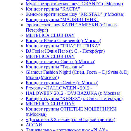
Мужское эротическое шоу "GRAND" (г.Москва)
Концерт группы "КАСТА"
Женское эротическое шоу "KRISTAL" (г.Москва)
Концерт группы "МАЛЬЧИШНИК"
Эротическое шоу КАТИ САМБУКИ (г.Санкт-
Петербург)
METELICA CLUB DAY
Концерт Юлии Савичевой (г.Москва)
Концерт группы "TRIAGRUTRIKA"
DJ Feel и Юлия Паго (г. С. - Петербург)
METELICA CLUB DAY
Концерт певицы Светы (г.Москва)
Концерт группы "Тараканы"
Glamour Fashion Night! (Спец. Гость – Dj Sveta & Dj
Mixon (Москва))
Концерт группы «Centr» (г. Москва)
Pre-party «HALLOWEEN - 2012»
HALOWEEN 2012 - DVJ BAZUKA (г. Москва)
Концерт группы "КНЯZZ" (г. Санкт-Петербург)
METELICA CLUB DAY
Концерт группы ОТПЕТЫЕ МОШЕННИКИ
(г.Москва)
«Дискотека ХХ века» (гр. «Старый третий»)
АССАИ
Танцевально – эротическое шоу «PLAY»