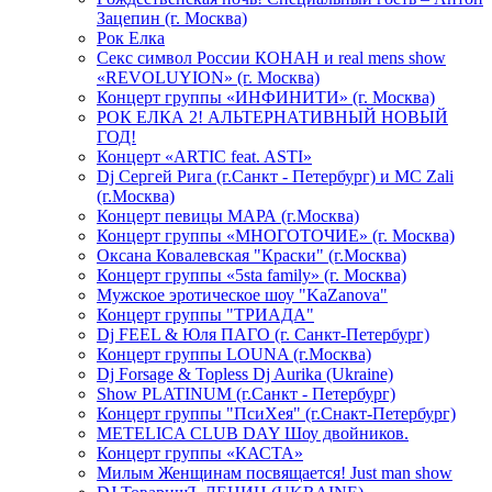
Зацепин (г. Москва)
Рок Елка
Секс символ России КОНАН и real mens show
«REVOLUYION» (г. Москва)
Концерт группы «ИНФИНИТИ» (г. Москва)
РОК ЕЛКА 2! АЛЬТЕРНАТИВНЫЙ НОВЫЙ
ГОД!
Концерт «ARTIC feat. ASTI»
Dj Сергей Рига (г.Санкт - Петербург) и MC Zali
(г.Москва)
Концерт певицы МАРА (г.Москва)
Концерт группы «МНОГОТОЧИЕ» (г. Москва)
Оксана Ковалевская "Краски" (г.Москва)
Концерт группы «5sta family» (г. Москва)
Мужское эротическое шоу "KaZanova"
Концерт группы "ТРИАДА"
Dj FEEL & Юля ПАГО (г. Санкт-Петербург)
Концерт группы LOUNA (г.Москва)
Dj Forsage & Topless Dj Aurika (Ukraine)
Show PLATINUM (г.Санкт - Петербург)
Концерт группы "ПсиХея" (г.Снакт-Петербург)
METELICA CLUB DAY Шоу двойников.
Концерт группы «КАСТА»
Милым Женщинам посвящается! Just man show