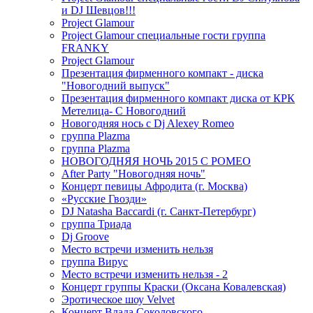
и DJ Шевцов!!!
Project Glamour
Project Glamour специальные гости группа
FRANKY
Project Glamour
Презентация фирменного компакт - диска
"Новогодний выпуск"
Презентация фирменного компакт диска от КРК
Метелица- С Новогодний
Новогодняя нось с Dj Alexey Romeo
группа Plazma
группа Plazma
НОВОГОДНЯЯ НОЧЬ 2015 C РОМЕО
After Party "Новогодняя ночь"
Концерт певицы Афродита (г. Москва)
«Русские Гвозди»
DJ Natasha Baccardi (г. Санкт-Петербург)
группа Триада
Dj Groove
Место встречи изменить нельзя
группа Вирус
Место встречи изменить нельзя - 2
Концерт группы Краски (Оксана Ковалевская)
Эротическое шоу Velvet
Концерт Влада Соколовского