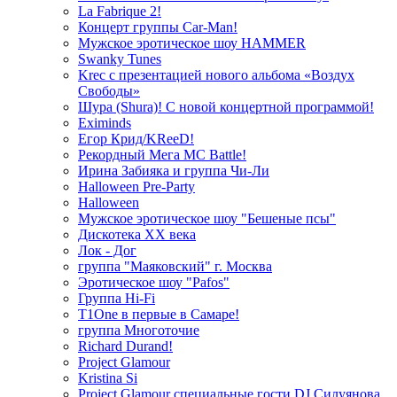
La Fabrique 2!
Концерт группы Car-Man!
Мужское эротическое шоу HAMMER
Swanky Tunes
Krec с презентацией нового альбома «Воздух
Свободы»
Шура (Shura)! С новой концертной программой!
Eximinds
Егор Крид/KReeD!
Рекордный Мега МС Battle!
Ирина Забияка и группа Чи-Ли
Halloween Pre-Party
Halloween
Мужское эротическое шоу "Бешеные псы"
Дискотека ХХ века
Лок - Дог
группа "Маяковский" г. Москва
Эротическое шоу "Pafos"
Группа Hi-Fi
T1One в первые в Самаре!
группа Многоточие
Richard Durand!
Project Glamour
Kristina Si
Project Glamour специальные гости DJ Силуянова