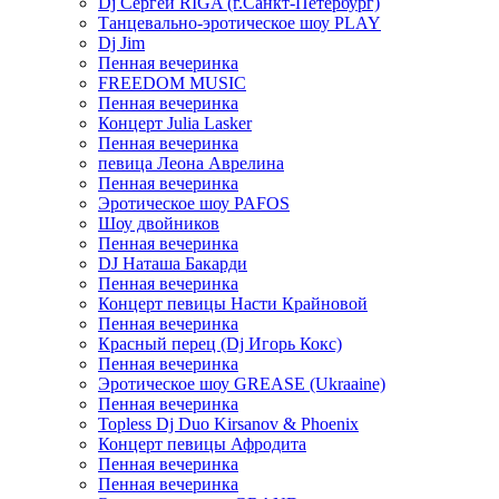
Dj Сергей RIGA (г.Санкт-Петербург)
Танцевально-эротическое шоу PLAY
Dj Jim
Пенная вечеринка
FREEDOM MUSIC
Пенная вечеринка
Концерт Julia Lasker
Пенная вечеринка
певица Леона Аврелина
Пенная вечеринка
Эротическое шоу PAFOS
Шоу двойников
Пенная вечеринка
DJ Наташа Бакарди
Пенная вечеринка
Концерт певицы Насти Крайновой
Пенная вечеринка
Красный перец (Dj Игорь Кокс)
Пенная вечеринка
Эротическое шоу GREASE (Ukraaine)
Пенная вечеринка
Topless Dj Duo Kirsanov & Phoenix
Концерт певицы Афродита
Пенная вечеринка
Пенная вечеринка