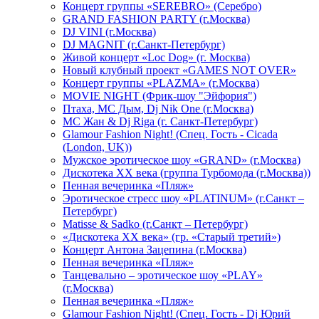
Концерт группы «SEREBRO» (Серебро)
GRAND FASHION PARTY (г.Москва)
DJ VINI (г.Москва)
DJ MAGNIT (г.Санкт-Петербург)
Живой концерт «Loc Dog» (г. Москва)
Новый клубный проект «GAMES NOT OVER»
Концерт группы «PLAZMA» (г.Москва)
MOVIE NIGHT (Фрик-шоу "Эйфория")
Птаха, МС Дым, Dj Nik One (г.Москва)
МС Жан & Dj Riga (г. Санкт-Петербург)
Glamour Fashion Night! (Спец. Гость - Cicada
(London, UK))
Мужское эротическое шоу «GRAND» (г.Москва)
Дискотека XX века (группа Турбомода (г.Москва))
Пенная вечеринка «Пляж»
Эротическое стресс шоу «PLATINUM» (г.Санкт –
Петербург)
Matisse & Sadko (г.Санкт – Петербург)
«Дискотека ХХ века» (гр. «Старый третий»)
Концерт Антона Зацепина (г.Москва)
Пенная вечеринка «Пляж»
Танцевально – эротическое шоу «PLAY»
(г.Москва)
Пенная вечеринка «Пляж»
Glamour Fashion Night! (Спец. Гость - Dj Юрий