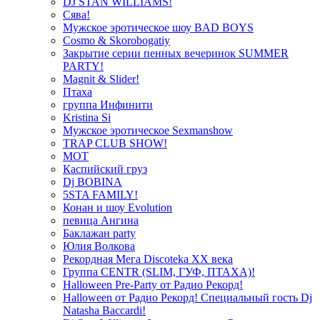
DJ STAN WILLIAMS!
Сява!
Мужское эротическое шоу BAD BOYS
Cosmo & Skorobogatiy
Закрытие серии пенных вечеринок SUMMER
PARTY!
Magnit & Slider!
Птаха
группа Инфинити
Kristina Si
Мужское эротическое Sexmanshow
TRAP CLUB SHOW!
МОТ
Каспийский груз
Dj BOBINA
5STA FAMILY!
Конан и шоу Evolution
певица Ангина
Баклажан party
Юлия Волкова
Рекордная Мега Discoteka XX века
Группа CENTR (SLIM, ГУФ, ПТАХА)!
Halloween Pre-Party от Радио Рекорд!
Halloween от Радио Рекорд! Специальный гость Dj
Natasha Baccardi!