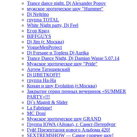
Trance dance night. Dj Alexander Popov
мужское эротическое шоу "Hummer"
Dj Nejtrino
группа TOTAL
White Night party, Dj Feel
Егор Крид
BIFFGUYS
Dj Jim (г. Москва)
VogueMenProject
Dj Forsage и Topless Dj Aurika
Trance Dance Night, Dj Damian Wasse 5.07.14
Мужское эротическое шоу "Pride"
Артем Татищевский
Dj ЦВЕТКOFF!
группа На-На
Конан и шоу Evolution (г.Москва)
Закрытие серии пенных вечеринок «SUMMER
PARTY»!!!
Dj`s Magnit & Slider
La Fabrique!
MC Doni
Мужское эротическое шоу GRAND
Группа IOWA (Айова), г. Санкт-Петербург
Гуф! Презентация нового Альбома 420!
SEXTREMSHOW — Самое горячее шоу!