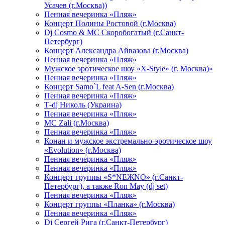
Усачев (г.Москва))
Пенная вечеринка «Пляж»
Концерт Полины Ростовой (г.Москва)
Dj Cosmo & МС Скоробогатый (г.Санкт-
Петербург)
Концерт Александра Айвазова (г.Москва)
Пенная вечеринка «Пляж»
Мужское эротическое шоу «X-Style» (г. Москва)»
Пенная вечеринка «Пляж»
Концерт Samo`L feat A-Sen (г.Москва)
Пенная вечеринка «Пляж»
Т-dj Николь (Украина)
Пенная вечеринка «Пляж»
МС Zali (г.Москва)
Пенная вечеринка «Пляж»
Конан и мужское экстремально-эротическое шоу
«Evolution» (г.Москва)
Пенная вечеринка «Пляж»
Пенная вечеринка «Пляж»
Концерт группы «S*NEЖNO» (г.Санкт-
Петербург), а также Ron May (dj set)
Пенная вечеринка «Пляж»
Концерт группы «Планка» (г.Москва)
Пенная вечеринка «Пляж»
Dj Сергей Рига (г.Санкт-Петербург)