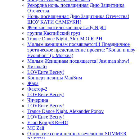
Рекордна ночь, посвященная Дню Защитника
Отечества
Ночь, посвященная Дню Защитника Отечества!
ШОУ КАТИ САМБУКИ!
Женское эротическое шоу Lady Night
группа Каспийский груз
Trance Dance Night. Alex M.O.R.P.H
Милым женщинам посвящается!!! Праздничное
эротическое представление проекта: "Конан и шоу
Evolution" (г. Москва)
Милым Женщинам посвящается! Just man show!
Лигалайз
LOVEите Весну!
Концерт певицы МакSим
Жара
Фактор-2
LOVEите Весну!
Чичерина
LOVEите Весну!
Trance Dance Night. Alexander Popov
LOVEите Весну!
Егор Крид/KReeD!
MC Zali
Открытие серии пенных вечеринок SUMMER