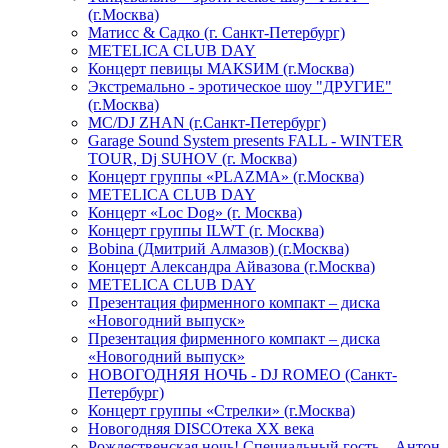
(г.Москва)
Матисс & Садко (г. Санкт-Петербург)
METELICA CLUB DAY
Концерт певицы МАКSИМ (г.Москва)
Экстремально - эротическое шоу "ДРУГИЕ"
(г.Москва)
МС/DJ ZHAN (г.Санкт-Петербург)
Garage Sound System presents FALL - WINTER
TOUR, Dj SUHOV (г. Москва)
Концерт группы «PLAZMA» (г.Москва)
METELICA CLUB DAY
Концерт «Loc Dog» (г. Москва)
Концерт группы ILWT (г. Москва)
Bobina (Дмитрий Алмазов) (г.Москва)
Концерт Александра Айвазова (г.Москва)
METELICA CLUB DAY
Презентация фирменного компакт – диска
«Новогодний выпуск»
Презентация фирменного компакт – диска
«Новогодний выпуск»
НОВОГОДНЯЯ НОЧЬ - DJ ROMEO (Санкт-
Петербург)
Концерт группы «Стрелки» (г.Москва)
Новогодняя DISCOтека ХХ века
Рождественская ночь! Специальный гость – Антон