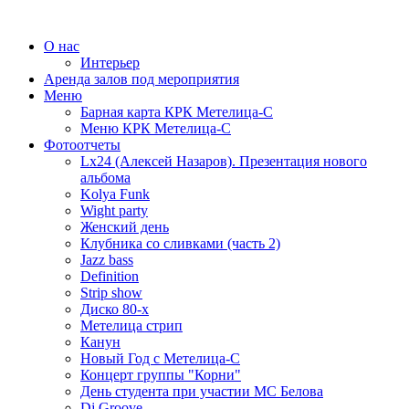
О нас
Интерьер
Аренда залов под мероприятия
Меню
Барная карта КРК Метелица-С
Меню КРК Метелица-С
Фотоотчеты
Lx24 (Алексей Назаров). Презентация нового
альбома
Kolya Funk
Wight party
Женский день
Клубника со сливками (часть 2)
Jazz bass
Definition
Strip show
Диско 80-х
Метелица стрип
Канун
Новый Год с Метелица-С
Концерт группы "Корни"
День студента при участии МС Белова
Dj Groove