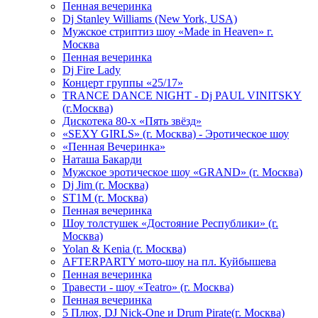
Пенная вечеринка
Dj Stanley Williams (New York, USA)
Мужское стриптиз шоу «Made in Heaven» г.
Москва
Пенная вечеринка
Dj Fire Lady
Концерт группы «25/17»
TRANCE DANCE NIGHT - Dj PAUL VINITSKY
(г.Москва)
Дискотека 80-х «Пять звёзд»
«SEXY GIRLS» (г. Москва) - Эротическое шоу
«Пенная Вечеринка»
Hаташа Бакарди
Мужское эротическое шоу «GRAND» (г. Москва)
Dj Jim (г. Москва)
ST1M (г. Москва)
Пенная вечеринка
Шоу толстушек «Достояние Республики» (г.
Москва)
Yolan & Kenia (г. Москва)
AFTERPARTY мото-шоу на пл. Куйбышева
Пенная вечеринка
Травести - шоу «Teatro» (г. Москва)
Пенная вечеринка
5 Плюх, DJ Nick-One и Drum Pirate(г. Москва)