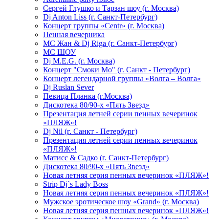
Сергей Глушко и Тарзан шоу (г. Москва)
Dj Anton Liss (г. Санкт-Петербург)
Концерт группы «Centr» (г. Москва)
Пенная вечерника
МС Жан & Dj Riga (г. Санкт-Петербург)
МС ШОУ
Dj M.E.G. (г. Москва)
Концерт "Смоки Мо" (г. Санкт - Петербург)
Концерт легендарной группы «Волга – Волга»
Dj Ruslan Sever
Певица Планка (г.Москва)
Дискотека 80/90-х «Пять Звезд»
Презентация летней серии пенных вечеринок
«ПЛЯЖ»!
Dj Nil (г. Санкт - Петербург)
Презентация летней серии пенных вечеринок
«ПЛЯЖ»!
Матисс & Садко (г. Санкт-Петербург)
Дискотека 80/90-х «Пять Звезд»
Новая летняя серия пенных вечеринок «ПЛЯЖ»!
Strip Dj`s Lady Boss
Новая летняя серия пенных вечеринок «ПЛЯЖ»!
Мужское эротическое шоу «Grand» (г. Москва)
Новая летняя серия пенных вечеринок «ПЛЯЖ»!