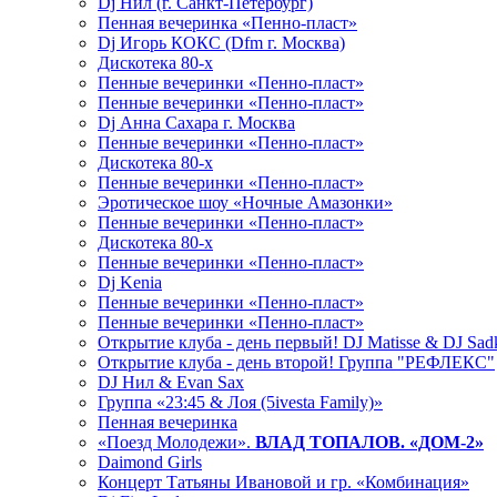
Dj Нил (г. Санкт-Петербург)
Пенная вечеринка «Пенно-пласт»
Dj Игорь КОКС (Dfm г. Москва)
Дискотека 80-х
Пенные вечеринки «Пенно-пласт»
Пенные вечеринки «Пенно-пласт»
Dj Анна Сахара г. Москва
Пенные вечеринки «Пенно-пласт»
Дискотека 80-х
Пенные вечеринки «Пенно-пласт»
Эротическое шоу «Ночные Амазонки»
Пенные вечеринки «Пенно-пласт»
Дискотека 80-х
Пенные вечеринки «Пенно-пласт»
Dj Kenia
Пенные вечеринки «Пенно-пласт»
Пенные вечеринки «Пенно-пласт»
Открытие клуба - день первый! DJ Matisse & DJ Sad
Открытие клуба - день второй! Группа "РЕФЛЕКС"
DJ Нил & Evan Sax
Группа «23:45 & Лоя (5ivesta Family)»
Пенная вечеринка
«Поезд Молодежи».
ВЛАД ТОПАЛОВ. «ДОМ-2»
Daimond Girls
Концерт Татьяны Ивановой и гр. «Комбинация»