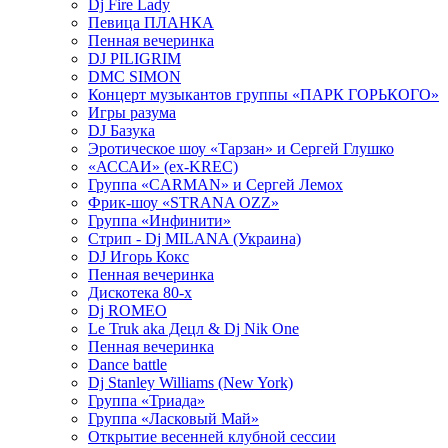
Dj Fire Lady
Певица ПЛАНКА
Пенная вечеринка
DJ PILIGRIM
DMC SIMON
Концерт музыкантов группы «ПАРК ГОРЬКОГО»
Игры разума
DJ Базука
Эротическое шоу «Тарзан» и Сергей Глушко
«АССАИ» (ex-KREC)
Группа «CARMAN» и Сергей Лемох
Фрик-шоу «STRANA OZZ»
Группа «Инфинити»
Стрип - Dj MILANA (Украина)
DJ Игорь Кокс
Пенная вечеринка
Дискотека 80-х
Dj ROMEO
Le Truk aka Децл & Dj Nik One
Пенная вечеринка
Dance battle
Dj Stanley Williams (New York)
Группа «Триада»
Группа «Ласковый Май»
Открытие весенней клубной сессии