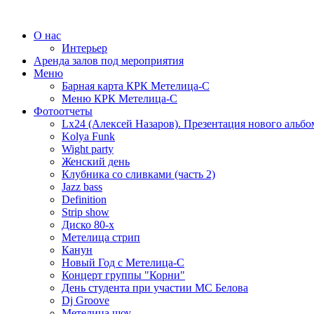
О нас
Интерьер
Аренда залов под мероприятия
Меню
Барная карта КРК Метелица-С
Меню КРК Метелица-С
Фотоотчеты
Lx24 (Алексей Назаров). Презентация нового альбо
Kolya Funk
Wight party
Женский день
Клубника со сливками (часть 2)
Jazz bass
Definition
Strip show
Диско 80-х
Метелица стрип
Канун
Новый Год с Метелица-С
Концерт группы "Корни"
День студента при участии МС Белова
Dj Groove
Метелица шоу