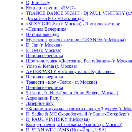
Dj Fire Lady
Концерт группы «25/17»
TRANCE DANCE NIGHT - Dj PAUL VINITSKY (г.М
Дискотека 80-х «Пять звёзд»
«SEXY GIRLS» (г. Москва) - Эротическое шоу
«Пенная Вечеринка»
Hаташа Бакарди
Мужское эротическое шоу «GRAND» (г. Москва)
Dj Jim (г. Москва)
ST1M (г. Москва)
Пенная вечеринка
Шоу толстушек «Достояние Республики» (г. Москва
Yolan & Kenia (г. Москва)
AFTERPARTY мото-шоу на пл. Куйбышева
Пенная вечеринка
Травести - шоу «Teatro» (г. Москва)
Пенная вечеринка
5 Плюх, DJ Nick-One и Drum Pirate(г. Москва)
Адреналин Party
Лазерное шоу
«Конан» и мужское стриптиз - шоу «Другие» (г. Мос
Dj Sadko & МС Скоробогатый (г.Санкт-Петербург)
Dj PAUL VINITSKY (г.Москва)
Концерт певицы Светланы Разиной (г. Москва)
Dj STAN WILLIAMS (Нью-Йорк, USA)