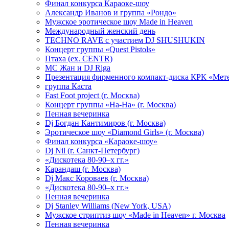
Финал конкурса Караоке-шоу
Александр Иванов и группа «Рондо»
Мужское эротическое шоу Made in Heaven
Международный женский день
TECHNO RAVE с участием DJ SHUSHUKIN
Концерт группы «Quest Pistols»
Птаха (ex. CENTR)
МС Жан и DJ Riga
Презентация фирменного компакт-диска КРК «Мет
группа Каста
Fast Foot project (г. Москва)
Концерт группы «На-На» (г. Москва)
Пенная вечеринка
Dj Богдан Кантимиров (г. Москва)
Эротическое шоу «Diamond Girls» (г. Москва)
Финал конкурса «Караоке-шоу»
Dj Nil (г. Санкт-Петербург)
«Дискотека 80-90–х гг.»
Карандаш (г. Москва)
Dj Макс Короваев (г. Москва)
«Дискотека 80-90–х гг.»
Пенная вечеринка
Dj Stanley Williams (New York, USA)
Мужское стриптиз шоу «Made in Heaven» г. Москва
Пенная вечеринка