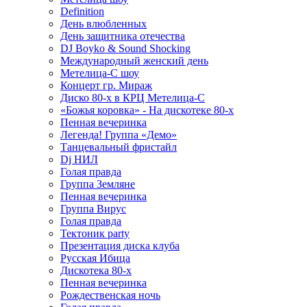
Definition
День влюбленных
День защитника отечества
DJ Boyko & Sound Shocking
Международный женский день
Метелица-С шоу
Концерт гр. Мираж
Диско 80-х в КРЦ Метелица-С
«Божья коровка» - На дискотеке 80-х
Пенная вечеринка
Легенда! Группа «Демо»
Танцевальный фристайл
Dj НИЛ
Голая правда
Группа Земляне
Пенная вечеринка
Группа Вирус
Голая правда
Тектоник party
Презентация диска клуба
Русская Ибица
Дискотека 80-х
Пенная вечеринка
Рождественская ночь