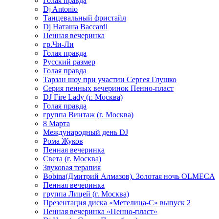
Голая правда
Dj Antonio
Танцевальный фристайл
Dj Наташа Baccardi
Пенная вечеринка
гр.Чи-Ли
Голая правда
Русский размер
Голая правда
Тарзан шоу при участии Сергея Глушко
Серия пенных вечеринок Пенно-пласт
DJ Fire Lady (г. Москва)
Голая правда
группа Винтаж (г. Москва)
8 Марта
Международный день DJ
Рома Жуков
Пенная вечеринка
Света (г. Москва)
Звуковая терапия
Bobina(Дмитрий Алмазов). Золотая ночь OLMECA
Пенная вечеринка
группа Лицей (г. Москва)
Презентация диска «Метелица-С» выпуск 2
Пенная вечеринка «Пенно-пласт»