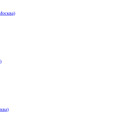
осква)
)
ква)