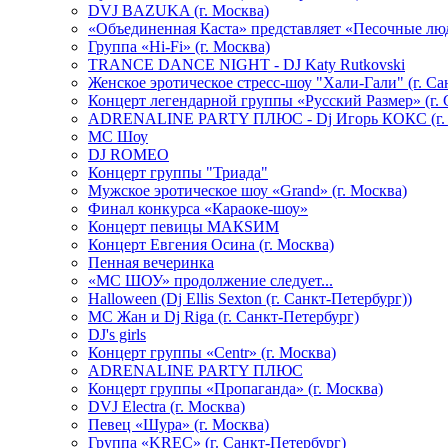
DVJ BAZUKA (г. Москва)
«Объединенная Каста» представляет «Песочные лю
Группа «Hi-Fi» (г. Москва)
TRANCE DANCE NIGHT - DJ Katy Rutkovski
Женское эротическое стресс-шоу "Хали-Гали" (г. Са
Концерт легендарной группы «Русский Размер» (г. 
ADRENALINE PARTY ПЛЮС - Dj Игорь КОКС (г. 
MC Шоу
DJ ROMEO
Концерт группы "Триада"
Мужское эротическое шоу «Grand» (г. Москва)
Финал конкурса «Караоке-шоу»
Концерт певицы МАКSИМ
Концерт Евгения Осина (г. Москва)
Пенная вечеринка
«МС ШОУ» продолжение следует...
Halloween (Dj Ellis Sexton (г. Санкт-Петербург))
МС Жан и Dj Riga (г. Санкт-Петербург)
DJ's girls
Концерт группы «Centr» (г. Москва)
ADRENALINE PARTY ПЛЮС
Концерт группы «Пропаганда» (г. Москва)
DVJ Electra (г. Москва)
Певец «Шура» (г. Москва)
Группа «KREC» (г. Санкт-Петербург)