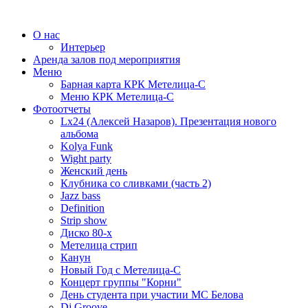
О нас
Интерьер
Аренда залов под мероприятия
Меню
Барная карта КРК Метелица-С
Меню КРК Метелица-С
Фотоотчеты
Lx24 (Алексей Назаров). Презентация нового
альбома
Kolya Funk
Wight party
Женский день
Клубника со сливками (часть 2)
Jazz bass
Definition
Strip show
Диско 80-х
Метелица стрип
Канун
Новый Год с Метелица-С
Концерт группы "Корни"
День студента при участии МС Белова
Dj Groove