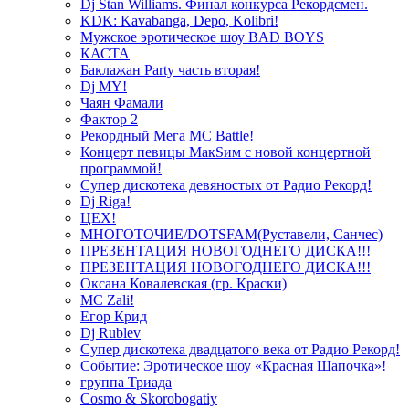
Dj Stan Williams. Финал конкурса Рекордсмен.
KDK: Kavabanga, Depo, Kolibri!
Мужское эротическое шоу BAD BOYS
КАСТА
Баклажан Party часть вторая!
Dj MY!
Чаян Фамали
Фактор 2
Рекордный Мега МС Battle!
Концерт певицы МакSим с новой концертной
программой!
Супер дискотека девяностых от Радио Рекорд!
Dj Riga!
ЦЕХ!
МНОГОТОЧИЕ/DOTSFAM(Руставели, Санчес)
ПРЕЗЕНТАЦИЯ НОВОГОДНЕГО ДИСКА!!!
ПРЕЗЕНТАЦИЯ НОВОГОДНЕГО ДИСКА!!!
Оксана Ковалевская (гр. Краски)
MC Zali!
Егор Крид
Dj Rublev
Супер дискотека двадцатого века от Радио Рекорд!
Событие: Эротическое шоу «Красная Шапочка»!
группа Триада
Cosmo & Skorobogatiy