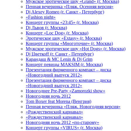
Мужское эротическое шоу «Grand» (г. Москва)
Пенная вечеринка «Пляж. Осенняя версия»
Dj Alexey Romeo (г. Санкт - Петербург)
«Fashion night»
Концерт группы «23:45» (г. Москва)
Dj Львов (г. Москва)
Концерт «Loc Dog» (г. Москва)
Эротическое шоу «Extasy» (г. Москва)
Концерт группы «Многоточие» (г. Москва)
Мужское эротическое шоу «Hot Dogs» (г. Москва)
Dj Цветкоff (г. Санкт - Петербург)
Карандаш & МС Lenin & Dj Grim
Концерт певицы МАКSIМ (г. Москва)
Презентация фирменного компакт – диска
«Новогодний выпуск 2012»
Презентация фирменного компакт – диска
«Новогодний выпуск 2012»
Новогоднее Pre-Party «Zamorozki show»
Новогодняя ночь 2012
Tom Boxer feat Morena (Венгрия)
Пенная вечеринка «Пляж. Новогодняя версия»
«Рождественский карнавал»
«Рождественский карнавал»
Новогодняя ночь 2012 «по-старому»
Концерт группы «VIRUS» (г. Москва)