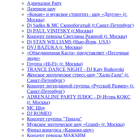
Адреналин Party
Лазерное шоу
«Конан» и мужское стриптиз - шоу «Другие» (г.
Москва)
Dj Sadko & МС Скоробогатый (г.Санкт-Петербург)
Dj PAUL VINITSKY (г.Москва)
Концерт певицы Светланы Разиной (г. Москва)
Dj STAN WILLIAMS (Нью-Йорк, USA)
DVJ BAZUKA (г. Москва)
«Объединенная Каста» представляет «Песочные
люди»
Группа «Hi-Fi» (г. Москва)
TRANCE DANCE NIGHT - DJ Katy Rutkovski
Женское эротическое стресс-шоу "Хали-Гали" (г.
Санкт-Петербург)
Концерт легендарной группы «Русский Размер» (г.
Санкт-Петербург)
ADRENALINE PARTY ПЛЮС - Dj Игорь КОКС
(г. Москва)
MC Шоу
DJ ROMEO
Концерт группы "Триада"
Мужское эротическое шоу «Grand» (г. Москва)
Финал конкурса «Караоке-шоу»
Концерт певицы МАКSИМ