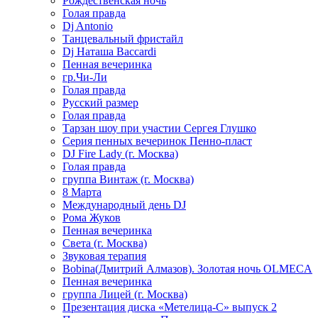
Рождественская ночь
Голая правда
Dj Antonio
Танцевальный фристайл
Dj Наташа Baccardi
Пенная вечеринка
гр.Чи-Ли
Голая правда
Русский размер
Голая правда
Тарзан шоу при участии Сергея Глушко
Серия пенных вечеринок Пенно-пласт
DJ Fire Lady (г. Москва)
Голая правда
группа Винтаж (г. Москва)
8 Марта
Международный день DJ
Рома Жуков
Пенная вечеринка
Света (г. Москва)
Звуковая терапия
Bobina(Дмитрий Алмазов). Золотая ночь OLMECA
Пенная вечеринка
группа Лицей (г. Москва)
Презентация диска «Метелица-С» выпуск 2