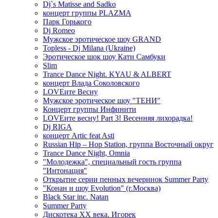
Dj`s Matisse and Sadko
концерт группы PLAZMA
Парк Горького
Dj Romeo
Мужское эротическое шоу GRAND
Topless - Dj Milana (Ukraine)
Эротическое шок шоу Кати Самбуки
Slim
Trance Dance Night. KYAU & ALBERT
концерт Влада Соколовского
LOVEите Весну
Мужское эротическое шоу "ТЕНИ"
Концерт группы Инфинити
LOVEите весну! Part 3! Весенняя лихорадка!
Dj RIGA
концерт Artic feat Asti
Russian Hip – Hop Station, группа Восточный округ
Trance Dance Night, Omnia
"Молодежка", специальный гость группа
"Интонация"
Открытие серии пенных вечеринок Summer Party
"Конан и шоу Evolution" (г.Москва)
Black Star inc. Natan
Summer Party
Дискотека ХХ века. Игорек