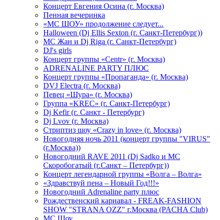
Концерт Евгения Осина (г. Москва)
Пенная вечеринка
«МС ШОУ» продолжение следует...
Halloween (Dj Ellis Sexton (г. Санкт-Петербург))
МС Жан и Dj Riga (г. Санкт-Петербург)
DJ's girls
Концерт группы «Centr» (г. Москва)
ADRENALINE PARTY ПЛЮС
Концерт группы «Пропаганда» (г. Москва)
DVJ Electra (г. Москва)
Певец «Шура» (г. Москва)
Группа «KREC» (г. Санкт-Петербург)
Dj Kefir (г. Санкт - Петербург)
Dj Lvov (г. Москва)
Стриптиз шоу «Crazy in love» (г. Москва)
Новогодняя ночь 2011 (концерт группы "VIRUS"
(г.Москва))
Новогодний RAVE 2011 (Dj Sadko и MC
Скоробогатый (г.Санкт – Петербург))
Концерт легендарной группы «Волга – Волга»
«Здравствуй пена – Новый Год!!!»
Новогодний Adrenaline party плюс
Рождественский карнавал - FREAK-FASHION
SHOW "STRANA OZZ" г.Москва (PACHA Club)
MC Шоу