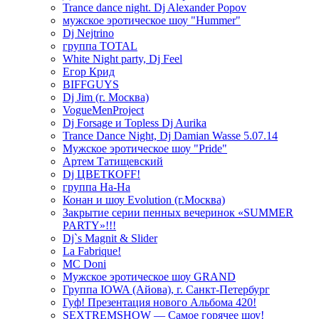
Trance dance night. Dj Alexander Popov
мужское эротическое шоу "Hummer"
Dj Nejtrino
группа TOTAL
White Night party, Dj Feel
Егор Крид
BIFFGUYS
Dj Jim (г. Москва)
VogueMenProject
Dj Forsage и Topless Dj Aurika
Trance Dance Night, Dj Damian Wasse 5.07.14
Мужское эротическое шоу "Pride"
Артем Татищевский
Dj ЦВЕТКOFF!
группа На-На
Конан и шоу Evolution (г.Москва)
Закрытие серии пенных вечеринок «SUMMER
PARTY»!!!
Dj`s Magnit & Slider
La Fabrique!
MC Doni
Мужское эротическое шоу GRAND
Группа IOWA (Айова), г. Санкт-Петербург
Гуф! Презентация нового Альбома 420!
SEXTREMSHOW — Самое горячее шоу!