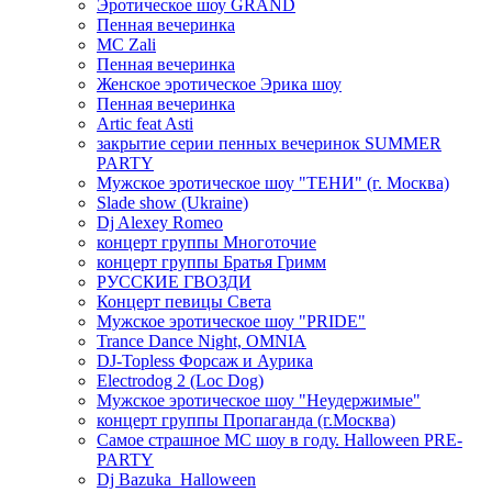
Эротическое шоу GRAND
Пенная вечеринка
MC Zali
Пенная вечеринка
Женское эротическое Эрика шоу
Пенная вечеринка
Artic feat Asti
закрытие серии пенных вечеринок SUMMER
PARTY
Мужское эротическое шоу "ТЕНИ" (г. Москва)
Slade show (Ukraine)
Dj Alexey Romeo
концерт группы Многоточие
концерт группы Братья Гримм
РУССКИЕ ГВОЗДИ
Концерт певицы Света
Мужское эротическое шоу "PRIDE"
Trance Dance Night, OMNIA
DJ-Topless Форсаж и Аурика
Electrodog 2 (Loc Dog)
Мужское эротическое шоу "Неудержимые"
концерт группы Пропаганда (г.Москва)
Самое страшное МС шоу в году. Halloween PRE-
PARTY
Dj Bazuka_Halloween