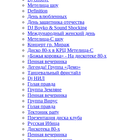
Метелица шоу
Definition
День влюбленных
День защитника отечества
DJ Boyko & Sound Shocking
Международный женский день
Метелица-С шоу
Концерт гр. Мираж
Диско 80-х в КРЦ Метелица-С
«Божья коровка» - На дискотеке 80-х
Пенная вечеринка
Легенда! Группа «Демо»
Танцевальный фристайл
Dj НИЛ
Голая правда
Группа Земляне
Пенная вечеринка
Группа Вирус
Голая правда
Тектоник party
Презентация диска клуба
Русская Ибица
Дискотека 80-х
Пенная вечеринка