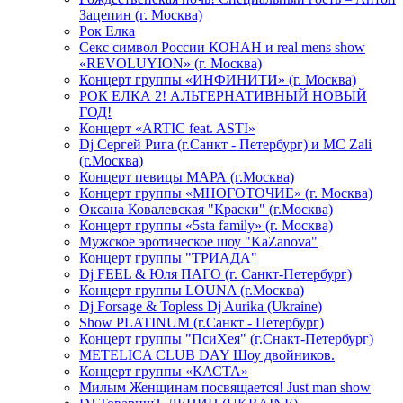
Зацепин (г. Москва)
Рок Елка
Секс символ России КОНАН и real mens show
«REVOLUYION» (г. Москва)
Концерт группы «ИНФИНИТИ» (г. Москва)
РОК ЕЛКА 2! АЛЬТЕРНАТИВНЫЙ НОВЫЙ
ГОД!
Концерт «ARTIC feat. ASTI»
Dj Сергей Рига (г.Санкт - Петербург) и MC Zali
(г.Москва)
Концерт певицы МАРА (г.Москва)
Концерт группы «МНОГОТОЧИЕ» (г. Москва)
Оксана Ковалевская "Краски" (г.Москва)
Концерт группы «5sta family» (г. Москва)
Мужское эротическое шоу "KaZanova"
Концерт группы "ТРИАДА"
Dj FEEL & Юля ПАГО (г. Санкт-Петербург)
Концерт группы LOUNA (г.Москва)
Dj Forsage & Topless Dj Aurika (Ukraine)
Show PLATINUM (г.Санкт - Петербург)
Концерт группы "ПсиХея" (г.Снакт-Петербург)
METELICA CLUB DAY Шоу двойников.
Концерт группы «КАСТА»
Милым Женщинам посвящается! Just man show