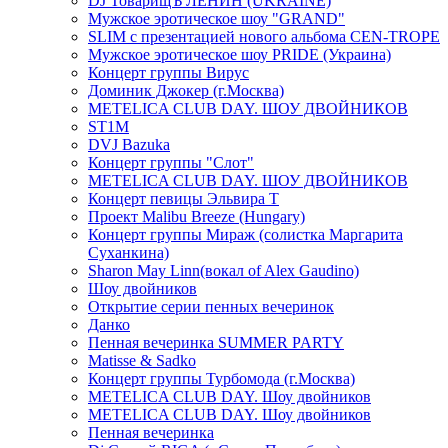
DJ ТоварищЪ ЛЕНИН (UKRAINE)
Мужское эротическое шоу "GRAND"
SLIM с презентацией нового альбома CEN-TROPE
Мужское эротическое шоу PRIDE (Украина)
Концерт группы Вирус
Доминик Джокер (г.Москва)
METELICA CLUB DAY. ШОУ ДВОЙНИКОВ
ST1M
DVJ Bazuka
Концерт группы "Слот"
METELICA CLUB DAY. ШОУ ДВОЙНИКОВ
Концерт певицы Эльвира Т
Проект Malibu Breeze (Hungary)
Концерт группы Мираж (солистка Маргарита
Суханкина)
Sharon May Linn(вокал of Alex Gaudino)
Шоу двойников
Открытие серии пенных вечеринок
Данко
Пенная вечеринка SUMMER PARTY
Matisse & Sadko
Концерт группы Турбомода (г.Москва)
METELICA CLUB DAY. Шоу двойников
METELICA CLUB DAY. Шоу двойников
Пенная вечеринка