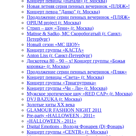
Концерт певицы «Натали» (г. Москва)
Новая летняя серия пенных вечеринок «ПЛЯЖ»!
Концерт певца "Данко" (г. Москва)
Продолжение серии пенных вечеринок «ПЛЯЖ»
OPIUM project (г. Москва)
Стрип – шоу «Тени» (г. Москва)
Matissе & Sadko, MC Скоробогатый (г. Санкт-
Петербург)
Новый сезон «МС ШОУ»
Концерт группы «КАСТА»
Anton Liss (г. Санкт-Петербург)
Дискотека 80 – 90 – х! Концерт группы «Божья
коровка» (г. Москва)
Продолжение серии пенных вечеринок «Пляж»
Концерт певицы «Света» (г. Москва)
Концерт группы «Триагрутрика»
Концерт группы «Чи - Ли» (г. Москва)
Мужское эротическое шоу «RED CAP» (г. Москва)
DVJ BAZUKA (г. Москва)
Золотые хиты XX века
GLAMOUR FASHION NIGHT 2011
Pre-party «HALLOWEEN - 2011»
«HALLOWEEN - 2011»
Digital Emotions - Володя Фонарев (Dj Фонарь)
Концерт группы «CENTR» (г. Москва)