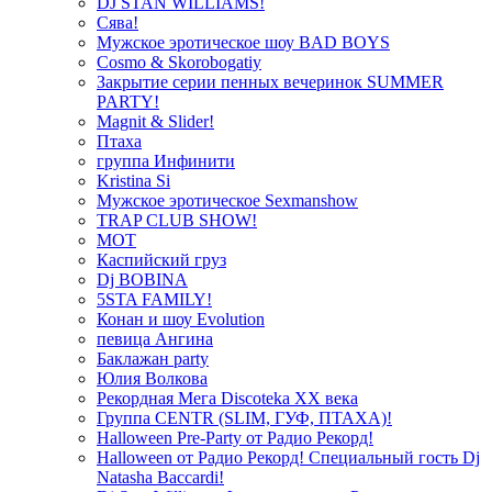
DJ STAN WILLIAMS!
Сява!
Мужское эротическое шоу BAD BOYS
Cosmo & Skorobogatiy
Закрытие серии пенных вечеринок SUMMER
PARTY!
Magnit & Slider!
Птаха
группа Инфинити
Kristina Si
Мужское эротическое Sexmanshow
TRAP CLUB SHOW!
МОТ
Каспийский груз
Dj BOBINA
5STA FAMILY!
Конан и шоу Evolution
певица Ангина
Баклажан party
Юлия Волкова
Рекордная Мега Discoteka XX века
Группа CENTR (SLIM, ГУФ, ПТАХА)!
Halloween Pre-Party от Радио Рекорд!
Halloween от Радио Рекорд! Специальный гость Dj
Natasha Baccardi!