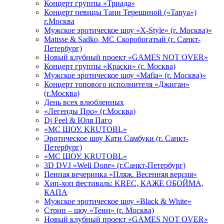
Концерт группы «Триада»
Концерт певицы Тани Терешиной («Tanya»)
г.Москва
Мужское эротическое шоу «X-Style» (г. Москва)»
Matissе & Sadko, MC Скоробогатый (г. Санкт-
Петербург)
Новый клубный проект «GAMES NOT OVER»
Концерт группы «Краски» (г. Москва)
Мужское эротическое шоу «Mafia» (г. Москва)»
Концерт топового исполнителя «Джиган»
(г.Москва)
День всех влюбленных
«Легенды Про» (г.Москва)
Dj Feel & Юля Паго
«МС ШОУ. KRUTOBL»
Эротическое шоу Кати Самбуки (г. Санкт-
Петербург)
«МС ШОУ. KRUTOBL»
3D DVJ «Well Done» (г.Санкт-Петербург)
Пенная вечеринка «Пляж. Весенняя версия»
Хип-хоп фестиваль: KREC, КАЖЕ ОБОЙМА,
КАПА
Мужское эротическое шоу «Black & White»
Стрип – шоу «Тени» (г. Москва)
Новый клубный проект «GAMES NOT OVER»