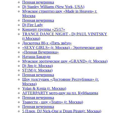
Пенная вечеринка
Dj Stanley Williams (New York, USA)
Мужское стриптиз шоу «Made in Heaven» г.
Москва
Пенная вечеринка
Dj Fire Lady
Концерт группы «25/17»
TRANCE DANCE NIGHT - Dj PAUL VINITSKY
(г.Москва)
Дискотека 80-х «Пять звёзд»
«SEXY GIRLS» (г. Москва) - Эротическое шоу
«Пенная Вечеринка»
Hаташа Бакарди
Мужское эротическое шоу «GRAND» (г. Москва)
Dj Jim (г. Москва)
ST1M (г. Москва)
Пенная вечеринка
Шоу толстушек «Достояние Республики» (г.
Москва)
Yolan & Kenia (г. Москва)
AFTERPARTY мото-шоу на пл. Куйбышева
Пенная вечеринка
Травести - шоу «Teatro» (г. Москва)
Пенная вечеринка
5 Плюх, DJ Nick-One и Drum Pirate(г. Москва)