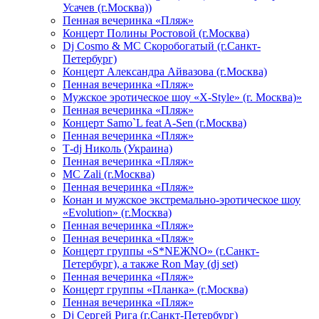
Усачев (г.Москва))
Пенная вечеринка «Пляж»
Концерт Полины Ростовой (г.Москва)
Dj Cosmo & МС Скоробогатый (г.Санкт-
Петербург)
Концерт Александра Айвазова (г.Москва)
Пенная вечеринка «Пляж»
Мужское эротическое шоу «X-Style» (г. Москва)»
Пенная вечеринка «Пляж»
Концерт Samo`L feat A-Sen (г.Москва)
Пенная вечеринка «Пляж»
Т-dj Николь (Украина)
Пенная вечеринка «Пляж»
МС Zali (г.Москва)
Пенная вечеринка «Пляж»
Конан и мужское экстремально-эротическое шоу
«Evolution» (г.Москва)
Пенная вечеринка «Пляж»
Пенная вечеринка «Пляж»
Концерт группы «S*NEЖNO» (г.Санкт-
Петербург), а также Ron May (dj set)
Пенная вечеринка «Пляж»
Концерт группы «Планка» (г.Москва)
Пенная вечеринка «Пляж»
Dj Сергей Рига (г.Санкт-Петербург)