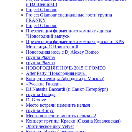
и DJ Шевцов!!!
Project Glamour
Project Glamour специальные гости группа
FRANKY
Project Glamour
Презентация фирменного компакт - диска
"Новогодний выпуск"
Презентация фирменного компакт диска от КРК
Метелица- С Новогодний
Новогодняя нось с Dj Alexey Romeo
группа Plazma
группа Plazma
НОВОГОДНЯЯ НОЧЬ 2015 C РОМЕО
After Party "Новогодняя ночь"
Концерт певицы Афродита (г. Москва)
«Русские Гвозди»
DJ Natasha Baccardi (г. Санкт-Петербург)
группа Триада
Dj Groove
Место встречи изменить нельзя
группа Вирус
Место встречи изменить нельзя - 2
Концерт группы Краски (Оксана Ковалевская)
Эротическое шоу Velvet
Концерт Влада Соколовского