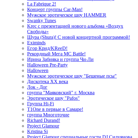
La Fabrique 2!
Концерт группы Car-Man!
Мужское эротическое шоу HAMMER
Swanky Tunes
Krec с презентацией нового альбома «Воздух
Свободы»
Шура (Shura)! С новой концертной программой!
Eximinds
Егор Крид/KReeD!
Рекордный Мега МС Battle!
Ирина Забияка и группа Чи-Ли
Halloween Pre-Party
Halloween
Мужское эротическое шоу "Бешеные псы"
Дискотека ХХ века
Лок - Дог
группа "Маяковский" г. Москва
Эротическое шоу "Pafos"
Группа Hi-Fi
T1One в первые в Самаре!
группа Многоточие
Richard Durand!
Project Glamour
Kristina Si
Project Glamour специальные гости DJ Силуянова