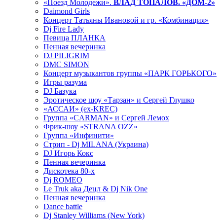
«Поезд Молодежи».
ВЛАД ТОПАЛОВ. «ДОМ-2»
Daimond Girls
Концерт Татьяны Ивановой и гр. «Комбинация»
Dj Fire Lady
Певица ПЛАНКА
Пенная вечеринка
DJ PILIGRIM
DMC SIMON
Концерт музыкантов группы «ПАРК ГОРЬКОГО»
Игры разума
DJ Базука
Эротическое шоу «Тарзан» и Сергей Глушко
«АССАИ» (ex-KREC)
Группа «CARMAN» и Сергей Лемох
Фрик-шоу «STRANA OZZ»
Группа «Инфинити»
Стрип - Dj MILANA (Украина)
DJ Игорь Кокс
Пенная вечеринка
Дискотека 80-х
Dj ROMEO
Le Truk aka Децл & Dj Nik One
Пенная вечеринка
Dance battle
Dj Stanley Williams (New York)