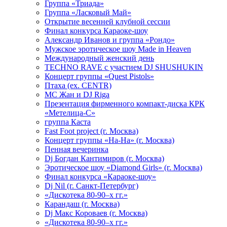
Группа «Триада»
Группа «Ласковый Май»
Открытие весенней клубной сессии
Финал конкурса Караоке-шоу
Александр Иванов и группа «Рондо»
Мужское эротическое шоу Made in Heaven
Международный женский день
TECHNO RAVE с участием DJ SHUSHUKIN
Концерт группы «Quest Pistols»
Птаха (ex. CENTR)
МС Жан и DJ Riga
Презентация фирменного компакт-диска КРК
«Метелица-С»
группа Каста
Fast Foot project (г. Москва)
Концерт группы «На-На» (г. Москва)
Пенная вечеринка
Dj Богдан Кантимиров (г. Москва)
Эротическое шоу «Diamond Girls» (г. Москва)
Финал конкурса «Караоке-шоу»
Dj Nil (г. Санкт-Петербург)
«Дискотека 80-90–х гг.»
Карандаш (г. Москва)
Dj Макс Короваев (г. Москва)
«Дискотека 80-90–х гг.»