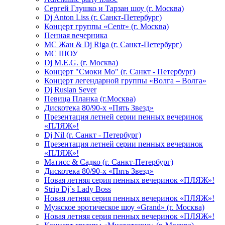
Сергей Глушко и Тарзан шоу (г. Москва)
Dj Anton Liss (г. Санкт-Петербург)
Концерт группы «Centr» (г. Москва)
Пенная вечерника
МС Жан & Dj Riga (г. Санкт-Петербург)
МС ШОУ
Dj M.E.G. (г. Москва)
Концерт "Смоки Мо" (г. Санкт - Петербург)
Концерт легендарной группы «Волга – Волга»
Dj Ruslan Sever
Певица Планка (г.Москва)
Дискотека 80/90-х «Пять Звезд»
Презентация летней серии пенных вечеринок
«ПЛЯЖ»!
Dj Nil (г. Санкт - Петербург)
Презентация летней серии пенных вечеринок
«ПЛЯЖ»!
Матисс & Садко (г. Санкт-Петербург)
Дискотека 80/90-х «Пять Звезд»
Новая летняя серия пенных вечеринок «ПЛЯЖ»!
Strip Dj`s Lady Boss
Новая летняя серия пенных вечеринок «ПЛЯЖ»!
Мужское эротическое шоу «Grand» (г. Москва)
Новая летняя серия пенных вечеринок «ПЛЯЖ»!