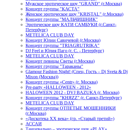
Мужское эротическое шоу "GRAND" (г.Москва)
Концерт группы "КАСТА"
Женское эротическое шоу "KRISTAL" (г.Москва)
Концерт группы "МАЛЬЧИШНИК"
Эротическое шоу КАТИ САМБУКИ (г.Санкт-
Петербург)
METELICA CLUB DAY
Концерт Юлии Савичевой (г.Москва)
Концерт группы "TRIAGRUTRIKA"
DJ Feel и Юлия Паго (г. С. - Петербург)
METELICA CLUB DAY
Концерт певицы Светы (г.Москва)
Концерт группы "Тараканы"
Glamour Fashion Night! (Спец. Гость – Dj Sveta & Dj
Mixon (Москва))
Концерт группы «Centr» (г. Москва)
Pre-party «HALLOWEEN - 2012»
HALOWEEN 2012 - DVJ BAZUKA (г. Москва)
Концерт группы "КНЯZZ" (г. Санкт-Петербург)
METELICA CLUB DAY
Концерт группы ОТПЕТЫЕ МОШЕННИКИ
(г.Москва)
«Дискотека ХХ века» (гр. «Старый третий»)
АССАИ
Танцевально – эротическое шоу «PLAY»