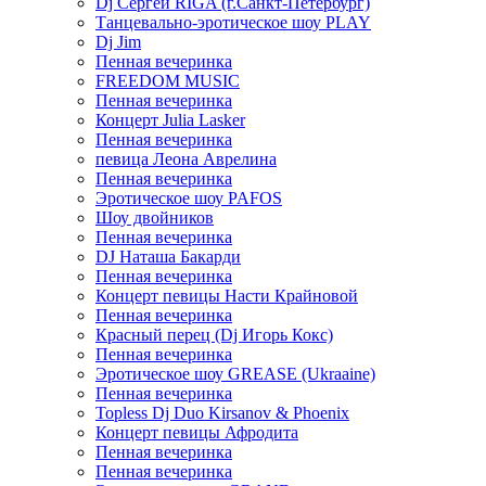
Dj Сергей RIGA (г.Санкт-Петербург)
Танцевально-эротическое шоу PLAY
Dj Jim
Пенная вечеринка
FREEDOM MUSIC
Пенная вечеринка
Концерт Julia Lasker
Пенная вечеринка
певица Леона Аврелина
Пенная вечеринка
Эротическое шоу PAFOS
Шоу двойников
Пенная вечеринка
DJ Наташа Бакарди
Пенная вечеринка
Концерт певицы Насти Крайновой
Пенная вечеринка
Красный перец (Dj Игорь Кокс)
Пенная вечеринка
Эротическое шоу GREASE (Ukraaine)
Пенная вечеринка
Topless Dj Duo Kirsanov & Phoenix
Концерт певицы Афродита
Пенная вечеринка
Пенная вечеринка