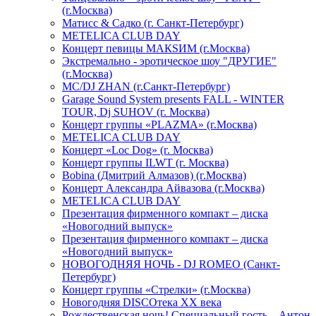
(г.Москва)
Матисс & Садко (г. Санкт-Петербург)
METELICA CLUB DAY
Концерт певицы МАКSИМ (г.Москва)
Экстремально - эротическое шоу "ДРУГИЕ"
(г.Москва)
МС/DJ ZHAN (г.Санкт-Петербург)
Garage Sound System presents FALL - WINTER
TOUR, Dj SUHOV (г. Москва)
Концерт группы «PLAZMA» (г.Москва)
METELICA CLUB DAY
Концерт «Loc Dog» (г. Москва)
Концерт группы ILWT (г. Москва)
Bobina (Дмитрий Алмазов) (г.Москва)
Концерт Александра Айвазова (г.Москва)
METELICA CLUB DAY
Презентация фирменного компакт – диска
«Новогодний выпуск»
Презентация фирменного компакт – диска
«Новогодний выпуск»
НОВОГОДНЯЯ НОЧЬ - DJ ROMEO (Санкт-
Петербург)
Концерт группы «Стрелки» (г.Москва)
Новогодняя DISCOтека ХХ века
Рождественская ночь! Специальный гость – Антон