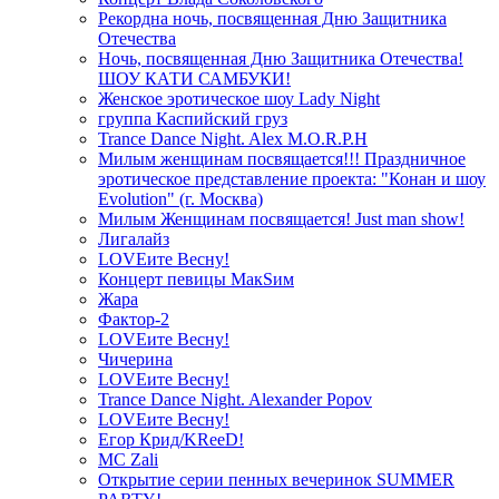
Рекордна ночь, посвященная Дню Защитника
Отечества
Ночь, посвященная Дню Защитника Отечества!
ШОУ КАТИ САМБУКИ!
Женское эротическое шоу Lady Night
группа Каспийский груз
Trance Dance Night. Alex M.O.R.P.H
Милым женщинам посвящается!!! Праздничное
эротическое представление проекта: "Конан и шоу
Evolution" (г. Москва)
Милым Женщинам посвящается! Just man show!
Лигалайз
LOVEите Весну!
Концерт певицы МакSим
Жара
Фактор-2
LOVEите Весну!
Чичерина
LOVEите Весну!
Trance Dance Night. Alexander Popov
LOVEите Весну!
Егор Крид/KReeD!
MC Zali
Открытие серии пенных вечеринок SUMMER