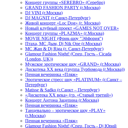
Концерт группы «SEREBRO» (Серебро)
GRAND FASHION PARTY (г.Москва)
DJ VINI (г.Москва)
DJ MAGNIT (г.Санкт-Петербург)
Живой концерт «Loc Dog» (г. Москва)
Новый клубный проект «GAMES NOT OVER»
Концерт группы «PLAZMA» (г.Москва)
MOVIE NIGHT (Фрик-шоу "Эйфория")
Птаха, МС Дым, Dj Nik One (г.Москва)
МС Жан & Dj Riga (г. Санкт-Петербург)
Glamour Fashion Night! (Спец. Гость - Cicada
(London, UK))
Мужское эротическое шоу «GRAND» (г.Москва)
Дискотека XX века (группа Турбомода (г.Москва))
Пенная вечеринка «Пляж»
Эротическое стресс шоу «PLATINUM» (г.Санкт –
Петербург)
Matisse & Sadko (г.Санкт – Петербург)
«Дискотека ХХ века» (гр. «Старый третий»)
Концерт Антона Зацепина (г.Москва)
Пенная вечеринка «Пляж»
Танцевально – эротическое шоу «PLAY»
(г.Москва)
Пенная вечеринка «Пляж»
Glamour Fashion Night! (Спец. Гость - Dj Юрий