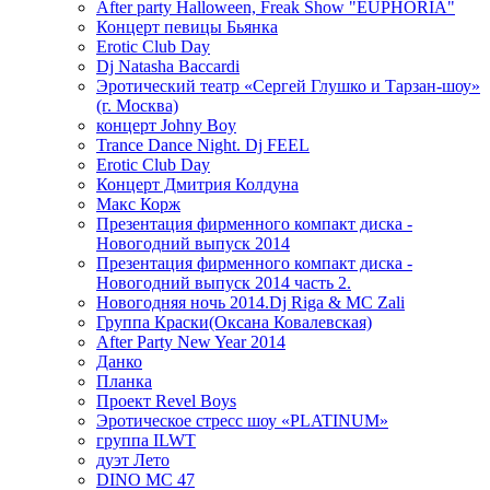
After party Halloween, Freak Show "EUPHORIA"
Концерт певицы Бьянка
Erotic Club Day
Dj Natasha Baccardi
Эротический театр «Сергей Глушко и Тарзан-шоу»
(г. Москва)
концерт Johny Boy
Trance Dance Night. Dj FEEL
Erotic Club Day
Концерт Дмитрия Колдуна
Макс Корж
Презентация фирменного компакт диска -
Новогодний выпуск 2014
Презентация фирменного компакт диска -
Новогодний выпуск 2014 часть 2.
Новогодняя ночь 2014.Dj Riga & MC Zali
Группа Краски(Оксана Ковалевская)
After Party New Year 2014
Данко
Планка
Проект Revel Boys
Эротическое стресс шоу «PLATINUM»
группа ILWT
дуэт Лето
DINO MC 47