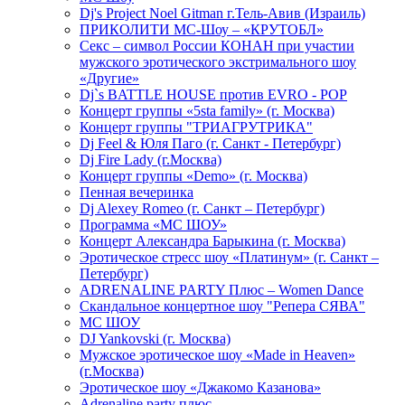
Dj's Project Noel Gitman г.Тель-Авив (Израиль)
ПРИКОЛИТИ МС-Шоу – «КРУТОБЛ»
Секс – символ России КОНАН при участии
мужского эротического экстримального шоу
«Другие»
Dj`s BATTLE HOUSE против EVRO - POP
Концерт группы «5sta family» (г. Москва)
Концерт группы "ТРИАГРУТРИКА"
Dj Feel & Юля Паго (г. Санкт - Петербург)
Dj Fire Lady (г.Москва)
Концерт группы «Demo» (г. Москва)
Пенная вечеринка
Dj Alexey Romeo (г. Санкт – Петербург)
Программа «МС ШОУ»
Концерт Александра Барыкина (г. Москва)
Эротическое стресс шоу «Платинум» (г. Санкт –
Петербург)
ADRENALINE PARTY Плюс – Women Dance
Скандальное концертное шоу "Репера СЯВА"
МС ШОУ
DJ Yankovski (г. Москва)
Мужское эротическое шоу «Made in Heaven»
(г.Москва)
Эротическое шоу «Джакомо Казанова»
Adrenaline party плюс