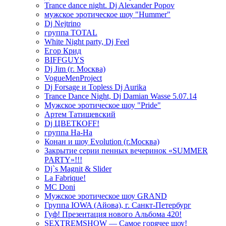
Trance dance night. Dj Alexander Popov
мужское эротическое шоу "Hummer"
Dj Nejtrino
группа TOTAL
White Night party, Dj Feel
Егор Крид
BIFFGUYS
Dj Jim (г. Москва)
VogueMenProject
Dj Forsage и Topless Dj Aurika
Trance Dance Night, Dj Damian Wasse 5.07.14
Мужское эротическое шоу "Pride"
Артем Татищевский
Dj ЦВЕТКOFF!
группа На-На
Конан и шоу Evolution (г.Москва)
Закрытие серии пенных вечеринок «SUMMER
PARTY»!!!
Dj`s Magnit & Slider
La Fabrique!
MC Doni
Мужское эротическое шоу GRAND
Группа IOWA (Айова), г. Санкт-Петербург
Гуф! Презентация нового Альбома 420!
SEXTREMSHOW — Самое горячее шоу!