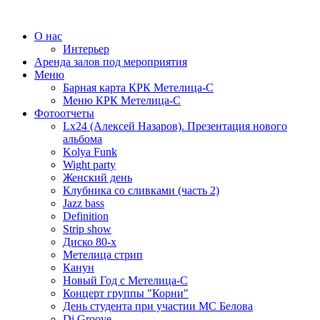
О нас
Интерьер
Аренда залов под мероприятия
Меню
Барная карта КРК Метелица-С
Меню КРК Метелица-С
Фотоотчеты
Lx24 (Алексей Назаров). Презентация нового
альбома
Kolya Funk
Wight party
Женский день
Клубника со сливками (часть 2)
Jazz bass
Definition
Strip show
Диско 80-х
Метелица стрип
Канун
Новый Год с Метелица-С
Концерт группы "Корни"
День студента при участии МС Белова
Dj Groove