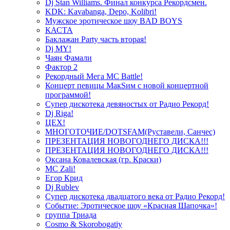
Dj Stan Williams. Финал конкурса Рекордсмен.
KDK: Kavabanga, Depo, Kolibri!
Мужское эротическое шоу BAD BOYS
КАСТА
Баклажан Party часть вторая!
Dj MY!
Чаян Фамали
Фактор 2
Рекордный Мега МС Battle!
Концерт певицы МакSим с новой концертной
программой!
Супер дискотека девяностых от Радио Рекорд!
Dj Riga!
ЦЕХ!
МНОГОТОЧИЕ/DOTSFAM(Руставели, Санчес)
ПРЕЗЕНТАЦИЯ НОВОГОДНЕГО ДИСКА!!!
ПРЕЗЕНТАЦИЯ НОВОГОДНЕГО ДИСКА!!!
Оксана Ковалевская (гр. Краски)
MC Zali!
Егор Крид
Dj Rublev
Супер дискотека двадцатого века от Радио Рекорд!
Событие: Эротическое шоу «Красная Шапочка»!
группа Триада
Cosmo & Skorobogatiy