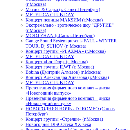
(г.Москва)
Матисс & Садко (г. Санкт-Петербург)
METELICA CLUB DAY
Концерт певицы МАКSИМ (г.Москва)
Экстремально - эротическое шоу "ДРУГИЕ"
(г.Москва)
МС/DJ ZHAN (г.Санкт-Петербург)
Garage Sound System presents FALL - WINTER
TOUR, Dj SUHOV (г. Москва)
Концерт группы «PLAZMA» (г.Москва)
METELICA CLUB DAY
Концерт «Loc Dog» (г. Москва)
Концерт группы ILWT (г. Москва)
Bobina (Дмитрий Алмазов) (г.Москва)
Концерт Александра Айвазова (г.Москва)
METELICA CLUB DAY
Презентация фирменного компакт – диска
«Новогодний выпуск»
Презентация фирменного компакт – диска
«Новогодний выпуск»
НОВОГОДНЯЯ НОЧЬ - DJ ROMEO (Санкт-
Петербург)
Концерт группы «Стрелки» (г.Москва)
Новогодняя DISCOтека ХХ века
Рождественская ночь! Специальный гость – Антон