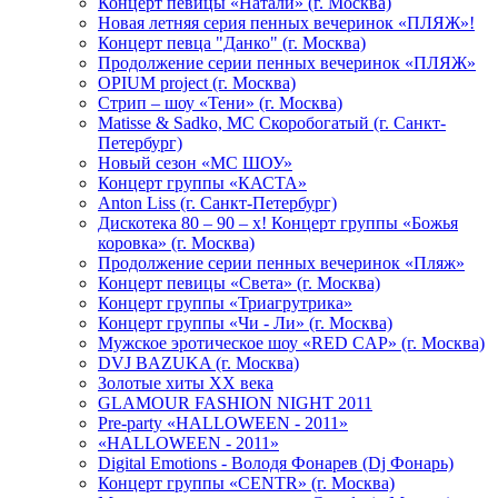
Концерт певицы «Натали» (г. Москва)
Новая летняя серия пенных вечеринок «ПЛЯЖ»!
Концерт певца "Данко" (г. Москва)
Продолжение серии пенных вечеринок «ПЛЯЖ»
OPIUM project (г. Москва)
Стрип – шоу «Тени» (г. Москва)
Matissе & Sadko, MC Скоробогатый (г. Санкт-
Петербург)
Новый сезон «МС ШОУ»
Концерт группы «КАСТА»
Anton Liss (г. Санкт-Петербург)
Дискотека 80 – 90 – х! Концерт группы «Божья
коровка» (г. Москва)
Продолжение серии пенных вечеринок «Пляж»
Концерт певицы «Света» (г. Москва)
Концерт группы «Триагрутрика»
Концерт группы «Чи - Ли» (г. Москва)
Мужское эротическое шоу «RED CAP» (г. Москва)
DVJ BAZUKA (г. Москва)
Золотые хиты XX века
GLAMOUR FASHION NIGHT 2011
Pre-party «HALLOWEEN - 2011»
«HALLOWEEN - 2011»
Digital Emotions - Володя Фонарев (Dj Фонарь)
Концерт группы «CENTR» (г. Москва)