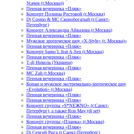
Усачев (г.Москва))
Пенная вечеринка «Пляж»
Концерт Полины Ростовой (г.Москва)
Dj Cosmo & МС Скоробогатый (г.Санкт-
Петербург)
Концерт Александра Айвазова (г.Москва)
Пенная вечеринка «Пляж»
Мужское эротическое шоу «X-Style» (г. Москва)»
Пенная вечеринка «Пляж»
Концерт Samo`L feat A-Sen (г.Москва)
Пенная вечеринка «Пляж»
Т-dj Николь (Украина)
Пенная вечеринка «Пляж»
МС Zali (г.Москва)
Пенная вечеринка «Пляж»
Конан и мужское экстремально-эротическое шоу
«Evolution» (г.Москва)
Пенная вечеринка «Пляж»
Пенная вечеринка «Пляж»
Концерт группы «S*NEЖNO» (г.Санкт-
Петербург), а также Ron May (dj set)
Пенная вечеринка «Пляж»
Концерт группы «Планка» (г.Москва)
Пенная вечеринка «Пляж»
Dj Сергей Рига (г.Санкт-Петербург)