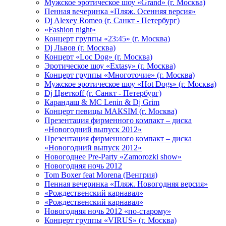
Мужское эротическое шоу «Grand» (г. Москва)
Пенная вечеринка «Пляж. Осенняя версия»
Dj Alexey Romeo (г. Санкт - Петербург)
«Fashion night»
Концерт группы «23:45» (г. Москва)
Dj Львов (г. Москва)
Концерт «Loc Dog» (г. Москва)
Эротическое шоу «Extasy» (г. Москва)
Концерт группы «Многоточие» (г. Москва)
Мужское эротическое шоу «Hot Dogs» (г. Москва)
Dj Цветкоff (г. Санкт - Петербург)
Карандаш & МС Lenin & Dj Grim
Концерт певицы МАКSIМ (г. Москва)
Презентация фирменного компакт – диска
«Новогодний выпуск 2012»
Презентация фирменного компакт – диска
«Новогодний выпуск 2012»
Новогоднее Pre-Party «Zamorozki show»
Новогодняя ночь 2012
Tom Boxer feat Morena (Венгрия)
Пенная вечеринка «Пляж. Новогодняя версия»
«Рождественский карнавал»
«Рождественский карнавал»
Новогодняя ночь 2012 «по-старому»
Концерт группы «VIRUS» (г. Москва)