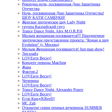
Рекордна ночь, посвященная Дню Защитника
Отечества
Ночь, посвященная Дню Защитника Отечества!
ШОУ КАТИ САМБУКИ!
Женское эротическое шоу Lady Night
группа Каспийский груз
Trance Dance Night. Alex M.O.R.P.H
Милым женщинам посвящается!!! Праздничное
эротическое представление проекта: "Конан и шоу
Evolution" (г. Москва)
Милым Женщинам посвящается! Just man show!
Лигалайз
LOVEите Весну!
Концерт певицы МакSим
Жара
Фактор-2
LOVEите Весну!
Чичерина
LOVEите Весну!
Trance Dance Night. Alexander Popov
LOVEите Весну!
Егор Крид/KReeD!
MC Zali
Открытие серии пенных вечеринок SUMMER