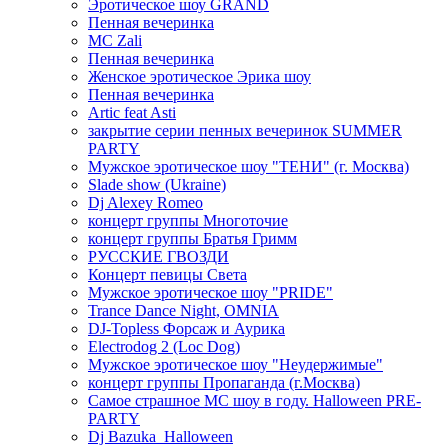
Эротическое шоу GRAND
Пенная вечеринка
MC Zali
Пенная вечеринка
Женское эротическое Эрика шоу
Пенная вечеринка
Artic feat Asti
закрытие серии пенных вечеринок SUMMER
PARTY
Мужское эротическое шоу "ТЕНИ" (г. Москва)
Slade show (Ukraine)
Dj Alexey Romeo
концерт группы Многоточие
концерт группы Братья Гримм
РУССКИЕ ГВОЗДИ
Концерт певицы Света
Мужское эротическое шоу "PRIDE"
Trance Dance Night, OMNIA
DJ-Topless Форсаж и Аурика
Electrodog 2 (Loc Dog)
Мужское эротическое шоу "Неудержимые"
концерт группы Пропаганда (г.Москва)
Самое страшное МС шоу в году. Halloween PRE-
PARTY
Dj Bazuka_Halloween