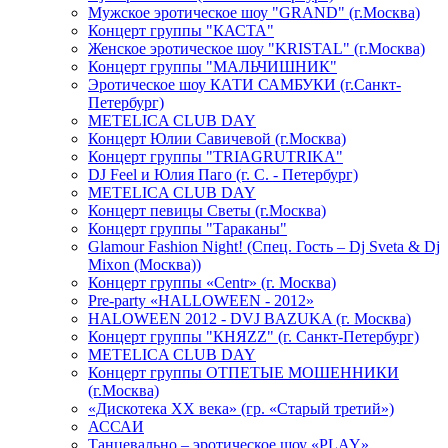
Мужское эротическое шоу "GRAND" (г.Москва)
Концерт группы "КАСТА"
Женское эротическое шоу "KRISTAL" (г.Москва)
Концерт группы "МАЛЬЧИШНИК"
Эротическое шоу КАТИ САМБУКИ (г.Санкт-
Петербург)
METELICA CLUB DAY
Концерт Юлии Савичевой (г.Москва)
Концерт группы "TRIAGRUTRIKA"
DJ Feel и Юлия Паго (г. С. - Петербург)
METELICA CLUB DAY
Концерт певицы Светы (г.Москва)
Концерт группы "Тараканы"
Glamour Fashion Night! (Спец. Гость – Dj Sveta & Dj
Mixon (Москва))
Концерт группы «Centr» (г. Москва)
Pre-party «HALLOWEEN - 2012»
HALOWEEN 2012 - DVJ BAZUKA (г. Москва)
Концерт группы "КНЯZZ" (г. Санкт-Петербург)
METELICA CLUB DAY
Концерт группы ОТПЕТЫЕ МОШЕННИКИ
(г.Москва)
«Дискотека ХХ века» (гр. «Старый третий»)
АССАИ
Танцевально – эротическое шоу «PLAY»