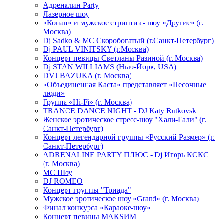
Адреналин Party
Лазерное шоу
«Конан» и мужское стриптиз - шоу «Другие» (г.
Москва)
Dj Sadko & МС Скоробогатый (г.Санкт-Петербург)
Dj PAUL VINITSKY (г.Москва)
Концерт певицы Светланы Разиной (г. Москва)
Dj STAN WILLIAMS (Нью-Йорк, USA)
DVJ BAZUKA (г. Москва)
«Объединенная Каста» представляет «Песочные
люди»
Группа «Hi-Fi» (г. Москва)
TRANCE DANCE NIGHT - DJ Katy Rutkovski
Женское эротическое стресс-шоу "Хали-Гали" (г.
Санкт-Петербург)
Концерт легендарной группы «Русский Размер» (г.
Санкт-Петербург)
ADRENALINE PARTY ПЛЮС - Dj Игорь КОКС
(г. Москва)
MC Шоу
DJ ROMEO
Концерт группы "Триада"
Мужское эротическое шоу «Grand» (г. Москва)
Финал конкурса «Караоке-шоу»
Концерт певицы МАКSИМ