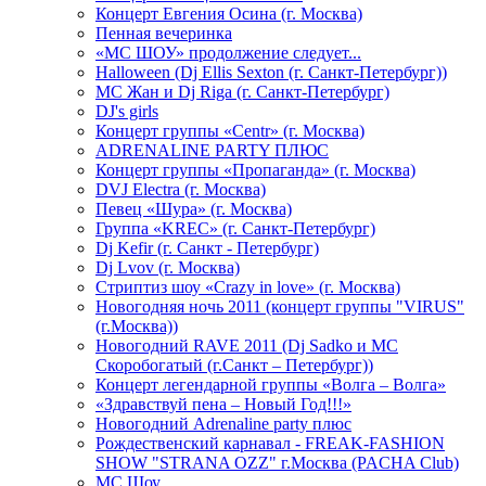
Концерт Евгения Осина (г. Москва)
Пенная вечеринка
«МС ШОУ» продолжение следует...
Halloween (Dj Ellis Sexton (г. Санкт-Петербург))
МС Жан и Dj Riga (г. Санкт-Петербург)
DJ's girls
Концерт группы «Centr» (г. Москва)
ADRENALINE PARTY ПЛЮС
Концерт группы «Пропаганда» (г. Москва)
DVJ Electra (г. Москва)
Певец «Шура» (г. Москва)
Группа «KREC» (г. Санкт-Петербург)
Dj Kefir (г. Санкт - Петербург)
Dj Lvov (г. Москва)
Стриптиз шоу «Crazy in love» (г. Москва)
Новогодняя ночь 2011 (концерт группы "VIRUS"
(г.Москва))
Новогодний RAVE 2011 (Dj Sadko и MC
Скоробогатый (г.Санкт – Петербург))
Концерт легендарной группы «Волга – Волга»
«Здравствуй пена – Новый Год!!!»
Новогодний Adrenaline party плюс
Рождественский карнавал - FREAK-FASHION
SHOW "STRANA OZZ" г.Москва (PACHA Club)
MC Шоу