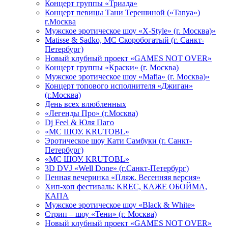
Концерт группы «Триада»
Концерт певицы Тани Терешиной («Tanya»)
г.Москва
Мужское эротическое шоу «X-Style» (г. Москва)»
Matissе & Sadko, MC Скоробогатый (г. Санкт-
Петербург)
Новый клубный проект «GAMES NOT OVER»
Концерт группы «Краски» (г. Москва)
Мужское эротическое шоу «Mafia» (г. Москва)»
Концерт топового исполнителя «Джиган»
(г.Москва)
День всех влюбленных
«Легенды Про» (г.Москва)
Dj Feel & Юля Паго
«МС ШОУ. KRUTOBL»
Эротическое шоу Кати Самбуки (г. Санкт-
Петербург)
«МС ШОУ. KRUTOBL»
3D DVJ «Well Done» (г.Санкт-Петербург)
Пенная вечеринка «Пляж. Весенняя версия»
Хип-хоп фестиваль: KREC, КАЖЕ ОБОЙМА,
КАПА
Мужское эротическое шоу «Black & White»
Стрип – шоу «Тени» (г. Москва)
Новый клубный проект «GAMES NOT OVER»