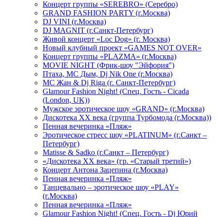
Концерт группы «SEREBRO» (Серебро)
GRAND FASHION PARTY (г.Москва)
DJ VINI (г.Москва)
DJ MAGNIT (г.Санкт-Петербург)
Живой концерт «Loc Dog» (г. Москва)
Новый клубный проект «GAMES NOT OVER»
Концерт группы «PLAZMA» (г.Москва)
MOVIE NIGHT (Фрик-шоу "Эйфория")
Птаха, МС Дым, Dj Nik One (г.Москва)
МС Жан & Dj Riga (г. Санкт-Петербург)
Glamour Fashion Night! (Спец. Гость - Cicada
(London, UK))
Мужское эротическое шоу «GRAND» (г.Москва)
Дискотека XX века (группа Турбомода (г.Москва))
Пенная вечеринка «Пляж»
Эротическое стресс шоу «PLATINUM» (г.Санкт –
Петербург)
Matisse & Sadko (г.Санкт – Петербург)
«Дискотека ХХ века» (гр. «Старый третий»)
Концерт Антона Зацепина (г.Москва)
Пенная вечеринка «Пляж»
Танцевально – эротическое шоу «PLAY»
(г.Москва)
Пенная вечеринка «Пляж»
Glamour Fashion Night! (Спец. Гость - Dj Юрий