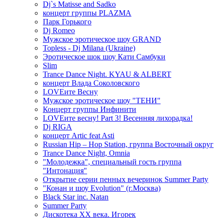
Dj`s Matisse and Sadko
концерт группы PLAZMA
Парк Горького
Dj Romeo
Мужское эротическое шоу GRAND
Topless - Dj Milana (Ukraine)
Эротическое шок шоу Кати Самбуки
Slim
Trance Dance Night. KYAU & ALBERT
концерт Влада Соколовского
LOVEите Весну
Мужское эротическое шоу "ТЕНИ"
Концерт группы Инфинити
LOVEите весну! Part 3! Весенняя лихорадка!
Dj RIGA
концерт Artic feat Asti
Russian Hip – Hop Station, группа Восточный округ
Trance Dance Night, Omnia
"Молодежка", специальный гость группа
"Интонация"
Открытие серии пенных вечеринок Summer Party
"Конан и шоу Evolution" (г.Москва)
Black Star inc. Natan
Summer Party
Дискотека ХХ века. Игорек