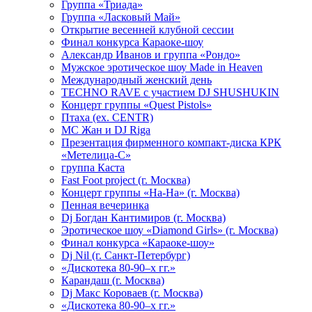
Группа «Триада»
Группа «Ласковый Май»
Открытие весенней клубной сессии
Финал конкурса Караоке-шоу
Александр Иванов и группа «Рондо»
Мужское эротическое шоу Made in Heaven
Международный женский день
TECHNO RAVE с участием DJ SHUSHUKIN
Концерт группы «Quest Pistols»
Птаха (ex. CENTR)
МС Жан и DJ Riga
Презентация фирменного компакт-диска КРК
«Метелица-С»
группа Каста
Fast Foot project (г. Москва)
Концерт группы «На-На» (г. Москва)
Пенная вечеринка
Dj Богдан Кантимиров (г. Москва)
Эротическое шоу «Diamond Girls» (г. Москва)
Финал конкурса «Караоке-шоу»
Dj Nil (г. Санкт-Петербург)
«Дискотека 80-90–х гг.»
Карандаш (г. Москва)
Dj Макс Короваев (г. Москва)
«Дискотека 80-90–х гг.»