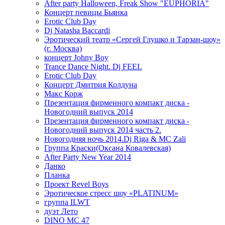
After party Halloween, Freak Show "EUPHORIA"
Концерт певицы Бьянка
Erotic Club Day
Dj Natasha Baccardi
Эротический театр «Сергей Глушко и Тарзан-шоу»
(г. Москва)
концерт Johny Boy
Trance Dance Night. Dj FEEL
Erotic Club Day
Концерт Дмитрия Колдуна
Макс Корж
Презентация фирменного компакт диска -
Новогодний выпуск 2014
Презентация фирменного компакт диска -
Новогодний выпуск 2014 часть 2.
Новогодняя ночь 2014.Dj Riga & MC Zali
Группа Краски(Оксана Ковалевская)
After Party New Year 2014
Данко
Планка
Проект Revel Boys
Эротическое стресс шоу «PLATINUM»
группа ILWT
дуэт Лето
DINO MC 47