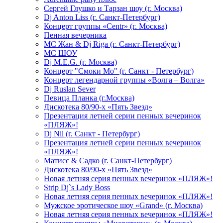
Сергей Глушко и Тарзан шоу (г. Москва)
Dj Anton Liss (г. Санкт-Петербург)
Концерт группы «Centr» (г. Москва)
Пенная вечерника
МС Жан & Dj Riga (г. Санкт-Петербург)
МС ШОУ
Dj M.E.G. (г. Москва)
Концерт "Смоки Мо" (г. Санкт - Петербург)
Концерт легендарной группы «Волга – Волга»
Dj Ruslan Sever
Певица Планка (г.Москва)
Дискотека 80/90-х «Пять Звезд»
Презентация летней серии пенных вечеринок
«ПЛЯЖ»!
Dj Nil (г. Санкт - Петербург)
Презентация летней серии пенных вечеринок
«ПЛЯЖ»!
Матисс & Садко (г. Санкт-Петербург)
Дискотека 80/90-х «Пять Звезд»
Новая летняя серия пенных вечеринок «ПЛЯЖ»!
Strip Dj`s Lady Boss
Новая летняя серия пенных вечеринок «ПЛЯЖ»!
Мужское эротическое шоу «Grand» (г. Москва)
Новая летняя серия пенных вечеринок «ПЛЯЖ»!