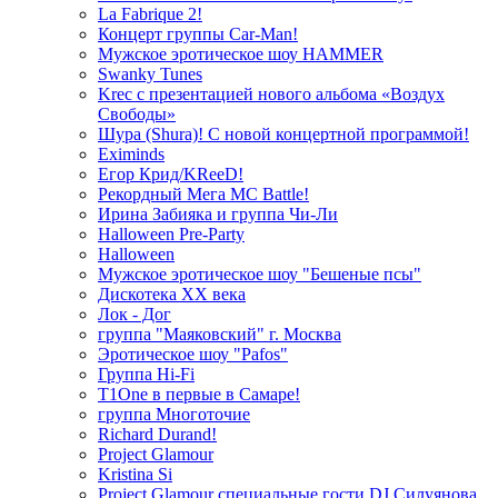
La Fabrique 2!
Концерт группы Car-Man!
Мужское эротическое шоу HAMMER
Swanky Tunes
Krec с презентацией нового альбома «Воздух
Свободы»
Шура (Shura)! С новой концертной программой!
Eximinds
Егор Крид/KReeD!
Рекордный Мега МС Battle!
Ирина Забияка и группа Чи-Ли
Halloween Pre-Party
Halloween
Мужское эротическое шоу "Бешеные псы"
Дискотека ХХ века
Лок - Дог
группа "Маяковский" г. Москва
Эротическое шоу "Pafos"
Группа Hi-Fi
T1One в первые в Самаре!
группа Многоточие
Richard Durand!
Project Glamour
Kristina Si
Project Glamour специальные гости DJ Силуянова