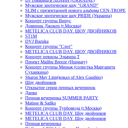
DJ ТоварищЪ ЛЕНИН (UKRAINE)
Мужское эротическое шоу "GRAND"
SLIM с презентацией нового альбома CEN-TROPE
Мужское эротическое шоу PRIDE (Украина)
Концерт группы Вирус
Доминик Джокер (г.Москва)
METELICA CLUB DAY. ШОУ ДВОЙНИКОВ
ST1M
DVJ Bazuka
Концерт группы "Слот"
METELICA CLUB DAY. ШОУ ДВОЙНИКОВ
Концерт певицы Эльвира Т
Проект Malibu Breeze (Hungary)
Концерт группы Мираж (солистка Маргарита
Суханкина)
Sharon May Linn(вокал of Alex Gaudino)
Шоу двойников
Открытие серии пенных вечеринок
Данко
Пенная вечеринка SUMMER PARTY
Matisse & Sadko
Концерт группы Турбомода (г.Москва)
METELICA CLUB DAY. Шоу двойников
METELICA CLUB DAY. Шоу двойников
Пенная вечеринка