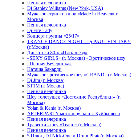
Пенная вечеринка
Dj Stanley Williams (New York, USA)
Мужское стриптиз шоу «Made in Heaven» г.
Москва
Пенная вечеринка
Dj Fire Lady
Концерт группы «25/17»
TRANCE DANCE NIGHT - Dj PAUL VINITSKY
(г.Москва)
Дискотека 80-х «Пять звёзд»
«SEXY GIRLS» (г. Москва) - Эротическое шоу
«Пенная Вечеринка»
Hаташа Бакарди
Мужское эротическое шоу «GRAND» (г. Москва)
Dj Jim (г. Москва)
ST1M (г. Москва)
Пенная вечеринка
Шоу толстушек «Достояние Республики» (г.
Москва)
Yolan & Kenia (г. Москва)
AFTERPARTY мото-шоу на пл. Куйбышева
Пенная вечеринка
Травести - шоу «Teatro» (г. Москва)
Пенная вечеринка
5 Плюх, DJ Nick-One и Drum Pirate(г. Москва)