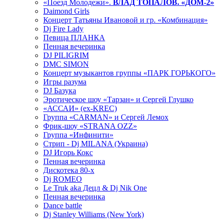
«Поезд Молодежи».
ВЛАД ТОПАЛОВ. «ДОМ-2»
Daimond Girls
Концерт Татьяны Ивановой и гр. «Комбинация»
Dj Fire Lady
Певица ПЛАНКА
Пенная вечеринка
DJ PILIGRIM
DMC SIMON
Концерт музыкантов группы «ПАРК ГОРЬКОГО»
Игры разума
DJ Базука
Эротическое шоу «Тарзан» и Сергей Глушко
«АССАИ» (ex-KREC)
Группа «CARMAN» и Сергей Лемох
Фрик-шоу «STRANA OZZ»
Группа «Инфинити»
Стрип - Dj MILANA (Украина)
DJ Игорь Кокс
Пенная вечеринка
Дискотека 80-х
Dj ROMEO
Le Truk aka Децл & Dj Nik One
Пенная вечеринка
Dance battle
Dj Stanley Williams (New York)