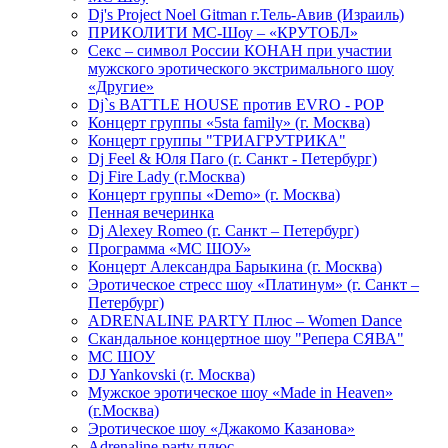
Dj's Project Noel Gitman г.Тель-Авив (Израиль)
ПРИКОЛИТИ МС-Шоу – «КРУТОБЛ»
Секс – символ России КОНАН при участии
мужского эротического экстримального шоу
«Другие»
Dj`s BATTLE HOUSE против EVRO - POP
Концерт группы «5sta family» (г. Москва)
Концерт группы "ТРИАГРУТРИКА"
Dj Feel & Юля Паго (г. Санкт - Петербург)
Dj Fire Lady (г.Москва)
Концерт группы «Demo» (г. Москва)
Пенная вечеринка
Dj Alexey Romeo (г. Санкт – Петербург)
Программа «МС ШОУ»
Концерт Александра Барыкина (г. Москва)
Эротическое стресс шоу «Платинум» (г. Санкт –
Петербург)
ADRENALINE PARTY Плюс – Women Dance
Скандальное концертное шоу "Репера СЯВА"
МС ШОУ
DJ Yankovski (г. Москва)
Мужское эротическое шоу «Made in Heaven»
(г.Москва)
Эротическое шоу «Джакомо Казанова»
Adrenaline party плюс