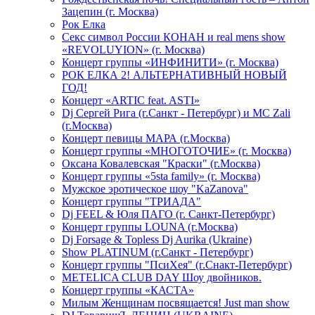
Зацепин (г. Москва)
Рок Елка
Секс символ России КОНАН и real mens show
«REVOLUYION» (г. Москва)
Концерт группы «ИНФИНИТИ» (г. Москва)
РОК ЕЛКА 2! АЛЬТЕРНАТИВНЫЙ НОВЫЙ
ГОД!
Концерт «ARTIC feat. ASTI»
Dj Сергей Рига (г.Санкт - Петербург) и MC Zali
(г.Москва)
Концерт певицы МАРА (г.Москва)
Концерт группы «МНОГОТОЧИЕ» (г. Москва)
Оксана Ковалевская "Краски" (г.Москва)
Концерт группы «5sta family» (г. Москва)
Мужское эротическое шоу "KaZanova"
Концерт группы "ТРИАДА"
Dj FEEL & Юля ПАГО (г. Санкт-Петербург)
Концерт группы LOUNA (г.Москва)
Dj Forsage & Topless Dj Aurika (Ukraine)
Show PLATINUM (г.Санкт - Петербург)
Концерт группы "ПсиХея" (г.Снакт-Петербург)
METELICA CLUB DAY Шоу двойников.
Концерт группы «КАСТА»
Милым Женщинам посвящается! Just man show