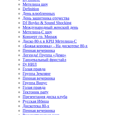
Метелица шоу
Definition
День влюбленных
День защитника отечества
DJ Boyko & Sound Shocking
Международный женский день
Метелица-С шоу
Концерт гр. Мираж
Диско 80-х в КРЦ Метелица-С
«Божья коровка» - На дискотеке 80-х
Пенная вечеринка
Легенда! Группа «Демо»
Танцевальный фристайл
Dj НИЛ
Голая правда
Группа Земляне
Пенная вечеринка
Группа Вирус
Голая правда
Тектоник party
Презентация диска клуба
Русская Ибица
Дискотека 80-х
Пенная вечеринка