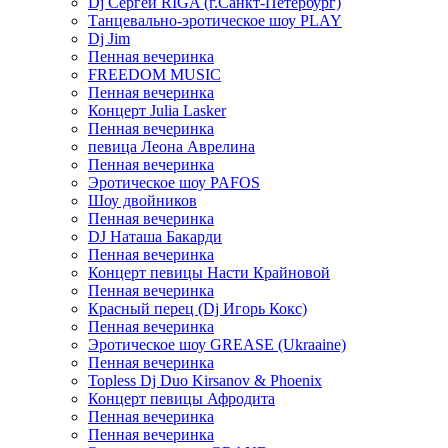
Dj Сергей RIGA (г.Санкт-Петербург)
Танцевально-эротическое шоу PLAY
Dj Jim
Пенная вечеринка
FREEDOM MUSIC
Пенная вечеринка
Концерт Julia Lasker
Пенная вечеринка
певица Леона Аврелина
Пенная вечеринка
Эротическое шоу PAFOS
Шоу двойников
Пенная вечеринка
DJ Наташа Бакарди
Пенная вечеринка
Концерт певицы Насти Крайновой
Пенная вечеринка
Красный перец (Dj Игорь Кокс)
Пенная вечеринка
Эротическое шоу GREASE (Ukraaine)
Пенная вечеринка
Topless Dj Duo Kirsanov & Phoenix
Концерт певицы Афродита
Пенная вечеринка
Пенная вечеринка