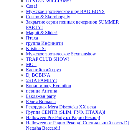
DJ STAN WILLIAMS!
Сява!
Мужское эротическое шоу BAD BOYS
Cosmo & Skorobogatiy
Закрытие серии пенных вечеринок SUMMER
PARTY!
Magnit & Slider!
Птаха
группа Инфинити
Kristina Si
Мужское эротическое Sexmanshow
TRAP CLUB SHOW!
МОТ
Каспийский груз
Dj BOBINA
5STA FAMILY!
Конан и шоу Evolution
певица Ангина
Баклажан party
Юлия Волкова
Рекордная Мега Discoteka XX века
Группа CENTR (SLIM, ГУФ, ПТАХА)!
Halloween Pre-Party от Радио Рекорд!
Halloween от Радио Рекорд! Специальный гость Dj
Natasha Baccardi!