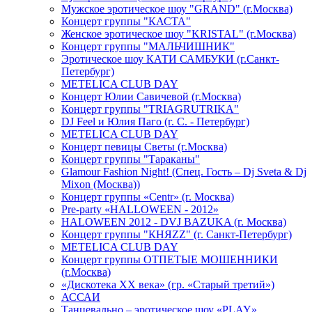
Мужское эротическое шоу "GRAND" (г.Москва)
Концерт группы "КАСТА"
Женское эротическое шоу "KRISTAL" (г.Москва)
Концерт группы "МАЛЬЧИШНИК"
Эротическое шоу КАТИ САМБУКИ (г.Санкт-
Петербург)
METELICA CLUB DAY
Концерт Юлии Савичевой (г.Москва)
Концерт группы "TRIAGRUTRIKA"
DJ Feel и Юлия Паго (г. С. - Петербург)
METELICA CLUB DAY
Концерт певицы Светы (г.Москва)
Концерт группы "Тараканы"
Glamour Fashion Night! (Спец. Гость – Dj Sveta & Dj
Mixon (Москва))
Концерт группы «Centr» (г. Москва)
Pre-party «HALLOWEEN - 2012»
HALOWEEN 2012 - DVJ BAZUKA (г. Москва)
Концерт группы "КНЯZZ" (г. Санкт-Петербург)
METELICA CLUB DAY
Концерт группы ОТПЕТЫЕ МОШЕННИКИ
(г.Москва)
«Дискотека ХХ века» (гр. «Старый третий»)
АССАИ
Танцевально – эротическое шоу «PLAY»