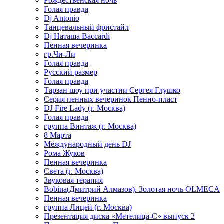
Рождественская ночь
Голая правда
Dj Antonio
Танцевальный фристайл
Dj Наташа Baccardi
Пенная вечеринка
гр.Чи-Ли
Голая правда
Русский размер
Голая правда
Тарзан шоу при участии Сергея Глушко
Серия пенных вечеринок Пенно-пласт
DJ Fire Lady (г. Москва)
Голая правда
группа Винтаж (г. Москва)
8 Марта
Международный день DJ
Рома Жуков
Пенная вечеринка
Света (г. Москва)
Звуковая терапия
Bobina(Дмитрий Алмазов). Золотая ночь OLMECA
Пенная вечеринка
группа Лицей (г. Москва)
Презентация диска «Метелица-С» выпуск 2