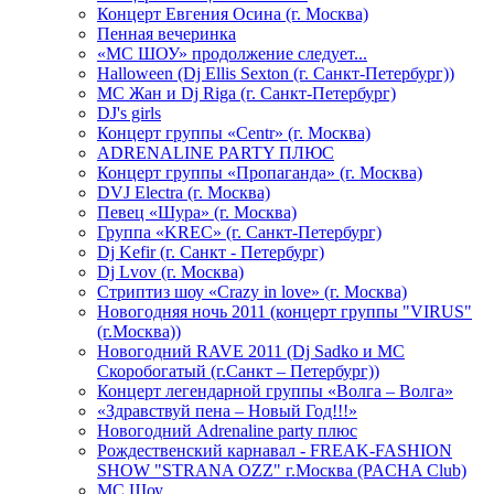
Концерт Евгения Осина (г. Москва)
Пенная вечеринка
«МС ШОУ» продолжение следует...
Halloween (Dj Ellis Sexton (г. Санкт-Петербург))
МС Жан и Dj Riga (г. Санкт-Петербург)
DJ's girls
Концерт группы «Centr» (г. Москва)
ADRENALINE PARTY ПЛЮС
Концерт группы «Пропаганда» (г. Москва)
DVJ Electra (г. Москва)
Певец «Шура» (г. Москва)
Группа «KREC» (г. Санкт-Петербург)
Dj Kefir (г. Санкт - Петербург)
Dj Lvov (г. Москва)
Стриптиз шоу «Crazy in love» (г. Москва)
Новогодняя ночь 2011 (концерт группы "VIRUS"
(г.Москва))
Новогодний RAVE 2011 (Dj Sadko и MC
Скоробогатый (г.Санкт – Петербург))
Концерт легендарной группы «Волга – Волга»
«Здравствуй пена – Новый Год!!!»
Новогодний Adrenaline party плюс
Рождественский карнавал - FREAK-FASHION
SHOW "STRANA OZZ" г.Москва (PACHA Club)
MC Шоу