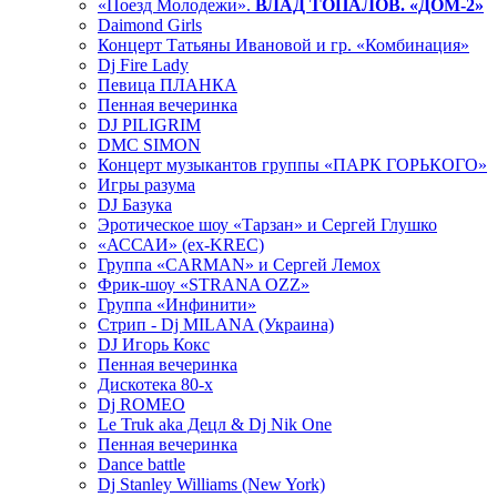
«Поезд Молодежи».
ВЛАД ТОПАЛОВ. «ДОМ-2»
Daimond Girls
Концерт Татьяны Ивановой и гр. «Комбинация»
Dj Fire Lady
Певица ПЛАНКА
Пенная вечеринка
DJ PILIGRIM
DMC SIMON
Концерт музыкантов группы «ПАРК ГОРЬКОГО»
Игры разума
DJ Базука
Эротическое шоу «Тарзан» и Сергей Глушко
«АССАИ» (ex-KREC)
Группа «CARMAN» и Сергей Лемох
Фрик-шоу «STRANA OZZ»
Группа «Инфинити»
Стрип - Dj MILANA (Украина)
DJ Игорь Кокс
Пенная вечеринка
Дискотека 80-х
Dj ROMEO
Le Truk aka Децл & Dj Nik One
Пенная вечеринка
Dance battle
Dj Stanley Williams (New York)