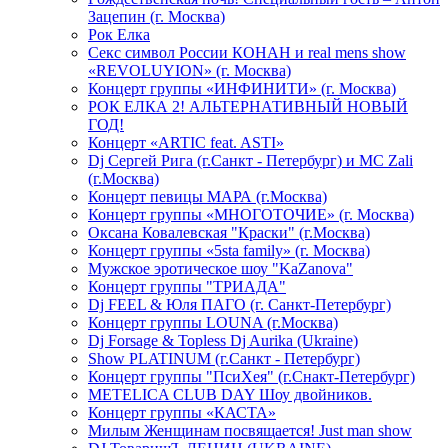
Зацепин (г. Москва)
Рок Елка
Секс символ России КОНАН и real mens show
«REVOLUYION» (г. Москва)
Концерт группы «ИНФИНИТИ» (г. Москва)
РОК ЕЛКА 2! АЛЬТЕРНАТИВНЫЙ НОВЫЙ
ГОД!
Концерт «ARTIC feat. ASTI»
Dj Сергей Рига (г.Санкт - Петербург) и MC Zali
(г.Москва)
Концерт певицы МАРА (г.Москва)
Концерт группы «МНОГОТОЧИЕ» (г. Москва)
Оксана Ковалевская "Краски" (г.Москва)
Концерт группы «5sta family» (г. Москва)
Мужское эротическое шоу "KaZanova"
Концерт группы "ТРИАДА"
Dj FEEL & Юля ПАГО (г. Санкт-Петербург)
Концерт группы LOUNA (г.Москва)
Dj Forsage & Topless Dj Aurika (Ukraine)
Show PLATINUM (г.Санкт - Петербург)
Концерт группы "ПсиХея" (г.Снакт-Петербург)
METELICA CLUB DAY Шоу двойников.
Концерт группы «КАСТА»
Милым Женщинам посвящается! Just man show