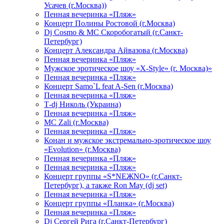
Усачев (г.Москва))
Пенная вечеринка «Пляж»
Концерт Полины Ростовой (г.Москва)
Dj Cosmo & МС Скоробогатый (г.Санкт-
Петербург)
Концерт Александра Айвазова (г.Москва)
Пенная вечеринка «Пляж»
Мужское эротическое шоу «X-Style» (г. Москва)»
Пенная вечеринка «Пляж»
Концерт Samo`L feat A-Sen (г.Москва)
Пенная вечеринка «Пляж»
Т-dj Николь (Украина)
Пенная вечеринка «Пляж»
МС Zali (г.Москва)
Пенная вечеринка «Пляж»
Конан и мужское экстремально-эротическое шоу
«Evolution» (г.Москва)
Пенная вечеринка «Пляж»
Пенная вечеринка «Пляж»
Концерт группы «S*NEЖNO» (г.Санкт-
Петербург), а также Ron May (dj set)
Пенная вечеринка «Пляж»
Концерт группы «Планка» (г.Москва)
Пенная вечеринка «Пляж»
Dj Сергей Рига (г.Санкт-Петербург)