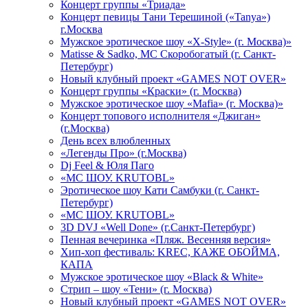
Концерт группы «Триада»
Концерт певицы Тани Терешиной («Tanya»)
г.Москва
Мужское эротическое шоу «X-Style» (г. Москва)»
Matissе & Sadko, MC Скоробогатый (г. Санкт-
Петербург)
Новый клубный проект «GAMES NOT OVER»
Концерт группы «Краски» (г. Москва)
Мужское эротическое шоу «Mafia» (г. Москва)»
Концерт топового исполнителя «Джиган»
(г.Москва)
День всех влюбленных
«Легенды Про» (г.Москва)
Dj Feel & Юля Паго
«МС ШОУ. KRUTOBL»
Эротическое шоу Кати Самбуки (г. Санкт-
Петербург)
«МС ШОУ. KRUTOBL»
3D DVJ «Well Done» (г.Санкт-Петербург)
Пенная вечеринка «Пляж. Весенняя версия»
Хип-хоп фестиваль: KREC, КАЖЕ ОБОЙМА,
КАПА
Мужское эротическое шоу «Black & White»
Стрип – шоу «Тени» (г. Москва)
Новый клубный проект «GAMES NOT OVER»