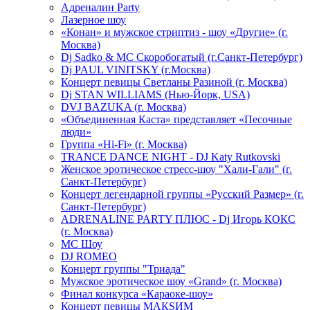
Адреналин Party
Лазерное шоу
«Конан» и мужское стриптиз - шоу «Другие» (г.
Москва)
Dj Sadko & МС Скоробогатый (г.Санкт-Петербург)
Dj PAUL VINITSKY (г.Москва)
Концерт певицы Светланы Разиной (г. Москва)
Dj STAN WILLIAMS (Нью-Йорк, USA)
DVJ BAZUKA (г. Москва)
«Объединенная Каста» представляет «Песочные
люди»
Группа «Hi-Fi» (г. Москва)
TRANCE DANCE NIGHT - DJ Katy Rutkovski
Женское эротическое стресс-шоу "Хали-Гали" (г.
Санкт-Петербург)
Концерт легендарной группы «Русский Размер» (г.
Санкт-Петербург)
ADRENALINE PARTY ПЛЮС - Dj Игорь КОКС
(г. Москва)
MC Шоу
DJ ROMEO
Концерт группы "Триада"
Мужское эротическое шоу «Grand» (г. Москва)
Финал конкурса «Караоке-шоу»
Концерт певицы МАКSИМ