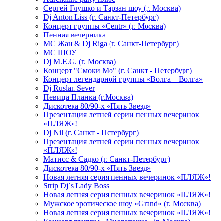
Сергей Глушко и Тарзан шоу (г. Москва)
Dj Anton Liss (г. Санкт-Петербург)
Концерт группы «Centr» (г. Москва)
Пенная вечерника
МС Жан & Dj Riga (г. Санкт-Петербург)
МС ШОУ
Dj M.E.G. (г. Москва)
Концерт "Смоки Мо" (г. Санкт - Петербург)
Концерт легендарной группы «Волга – Волга»
Dj Ruslan Sever
Певица Планка (г.Москва)
Дискотека 80/90-х «Пять Звезд»
Презентация летней серии пенных вечеринок
«ПЛЯЖ»!
Dj Nil (г. Санкт - Петербург)
Презентация летней серии пенных вечеринок
«ПЛЯЖ»!
Матисс & Садко (г. Санкт-Петербург)
Дискотека 80/90-х «Пять Звезд»
Новая летняя серия пенных вечеринок «ПЛЯЖ»!
Strip Dj`s Lady Boss
Новая летняя серия пенных вечеринок «ПЛЯЖ»!
Мужское эротическое шоу «Grand» (г. Москва)
Новая летняя серия пенных вечеринок «ПЛЯЖ»!