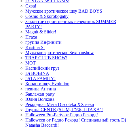
DJ STAN WILLIAMS!
Сява!
Мужское эротическое шоу BAD BOYS
Cosmo & Skorobogatiy
Закрытие серии пенных вечеринок SUMMER
PARTY!
Magnit & Slider!
Птаха
группа Инфинити
Kristina Si
Мужское эротическое Sexmanshow
TRAP CLUB SHOW!
МОТ
Каспийский груз
Dj BOBINA
5STA FAMILY!
Конан и шоу Evolution
певица Ангина
Баклажан party
Юлия Волкова
Рекордная Мега Discoteka XX века
Группа CENTR (SLIM, ГУФ, ПТАХА)!
Halloween Pre-Party от Радио Рекорд!
Halloween от Радио Рекорд! Специальный гость Dj
Natasha Baccardi!