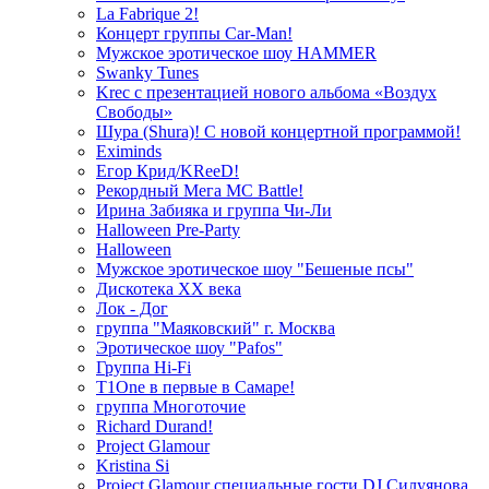
La Fabrique 2!
Концерт группы Car-Man!
Мужское эротическое шоу HAMMER
Swanky Tunes
Krec с презентацией нового альбома «Воздух
Свободы»
Шура (Shura)! С новой концертной программой!
Eximinds
Егор Крид/KReeD!
Рекордный Мега МС Battle!
Ирина Забияка и группа Чи-Ли
Halloween Pre-Party
Halloween
Мужское эротическое шоу "Бешеные псы"
Дискотека ХХ века
Лок - Дог
группа "Маяковский" г. Москва
Эротическое шоу "Pafos"
Группа Hi-Fi
T1One в первые в Самаре!
группа Многоточие
Richard Durand!
Project Glamour
Kristina Si
Project Glamour специальные гости DJ Силуянова