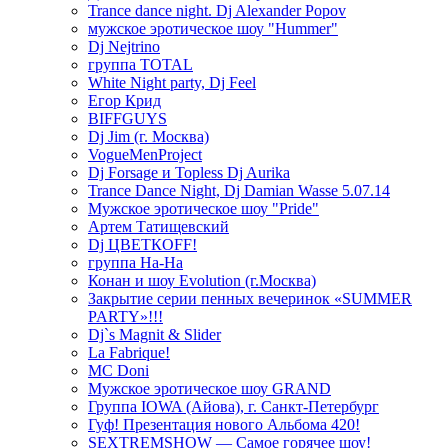
Trance dance night. Dj Alexander Popov
мужское эротическое шоу "Hummer"
Dj Nejtrino
группа TOTAL
White Night party, Dj Feel
Егор Крид
BIFFGUYS
Dj Jim (г. Москва)
VogueMenProject
Dj Forsage и Topless Dj Aurika
Trance Dance Night, Dj Damian Wasse 5.07.14
Мужское эротическое шоу "Pride"
Артем Татищевский
Dj ЦВЕТКOFF!
группа На-На
Конан и шоу Evolution (г.Москва)
Закрытие серии пенных вечеринок «SUMMER
PARTY»!!!
Dj`s Magnit & Slider
La Fabrique!
MC Doni
Мужское эротическое шоу GRAND
Группа IOWA (Айова), г. Санкт-Петербург
Гуф! Презентация нового Альбома 420!
SEXTREMSHOW — Самое горячее шоу!