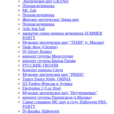
Эротическое шоу GRAND
Пенная вечеринка
MC Zali
Пенная вечеринка
Женское эротическое Эрика шоу
Пенная вечеринка
Artic feat Asti
закрытие серии пенных вечеринок SUMMER
PARTY
Мужское эротическое шоу "ТЕНИ" (г. Москва)
Slade show (Ukraine)
Dj Alexey Romeo
концерт группы Многоточие
концерт группы Братья Гримм
РУССКИЕ ГВОЗДИ
Концерт певицы Света
Мужское эротическое шоу "PRIDE"
Trance Dance Night, OMNIA
DJ-Topless Форсаж и Аурика
Electrodog 2 (Loc Dog)
Мужское эротическое шоу "Неудержимые"
концерт группы Пропаганда (г.Москва)
Самое страшное МС шоу в году. Halloween PRE-
PARTY
Dj Bazuka_Halloween