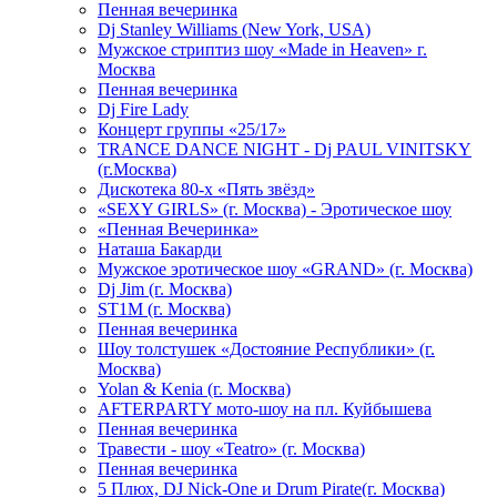
Пенная вечеринка
Dj Stanley Williams (New York, USA)
Мужское стриптиз шоу «Made in Heaven» г.
Москва
Пенная вечеринка
Dj Fire Lady
Концерт группы «25/17»
TRANCE DANCE NIGHT - Dj PAUL VINITSKY
(г.Москва)
Дискотека 80-х «Пять звёзд»
«SEXY GIRLS» (г. Москва) - Эротическое шоу
«Пенная Вечеринка»
Hаташа Бакарди
Мужское эротическое шоу «GRAND» (г. Москва)
Dj Jim (г. Москва)
ST1M (г. Москва)
Пенная вечеринка
Шоу толстушек «Достояние Республики» (г.
Москва)
Yolan & Kenia (г. Москва)
AFTERPARTY мото-шоу на пл. Куйбышева
Пенная вечеринка
Травести - шоу «Teatro» (г. Москва)
Пенная вечеринка
5 Плюх, DJ Nick-One и Drum Pirate(г. Москва)