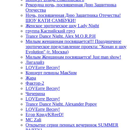
Рекордна ночь, посвященная Дню Защитника
Отечества
Ночь, посвященная Дню Защитника Отечества!
ШОУ КАТИ САМБУКИ!
Женское эротическое шоу Lady Night
группа Каспийский груз
Trance Dance Night. Alex M.O.R.P.H
Милым женщинам посвящается!!! Праздничное
эротическое представление проекта: "Конан и шоу
Evolution" (г. Москва)
Милым Женщинам посвящается! Just man show!
Лигалайз
LOVEите Весну!
Концерт певицы МакSим
Жара
Фактор-2
LOVEите Весну!
Чичерина
LOVEите Весну!
Trance Dance Night. Alexander Popov
LOVEите Весну!
Егор Крид/KReeD!
MC Zali
Открытие серии пенных вечеринок SUMMER