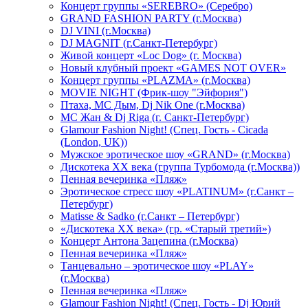
Концерт группы «SEREBRO» (Серебро)
GRAND FASHION PARTY (г.Москва)
DJ VINI (г.Москва)
DJ MAGNIT (г.Санкт-Петербург)
Живой концерт «Loc Dog» (г. Москва)
Новый клубный проект «GAMES NOT OVER»
Концерт группы «PLAZMA» (г.Москва)
MOVIE NIGHT (Фрик-шоу "Эйфория")
Птаха, МС Дым, Dj Nik One (г.Москва)
МС Жан & Dj Riga (г. Санкт-Петербург)
Glamour Fashion Night! (Спец. Гость - Cicada
(London, UK))
Мужское эротическое шоу «GRAND» (г.Москва)
Дискотека XX века (группа Турбомода (г.Москва))
Пенная вечеринка «Пляж»
Эротическое стресс шоу «PLATINUM» (г.Санкт –
Петербург)
Matisse & Sadko (г.Санкт – Петербург)
«Дискотека ХХ века» (гр. «Старый третий»)
Концерт Антона Зацепина (г.Москва)
Пенная вечеринка «Пляж»
Танцевально – эротическое шоу «PLAY»
(г.Москва)
Пенная вечеринка «Пляж»
Glamour Fashion Night! (Спец. Гость - Dj Юрий