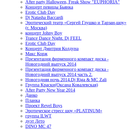
After party Halloween, Freak Show "EUPHORIA"
Концерт певицы Бьянка
Erotic Club Day
Dj Natasha Baccardi
Эротический театр «Сергей Глушко и Тарзан-шоу»
(г. Москва)
концерт Johny Boy
Trance Dance Night. Dj FEEL
Erotic Club Day
Концерт Дмитрия Колдуна
Макс Корж
Презентация фирменного компакт диска -
Новогодний выпуск 2014
Презентация фирменного компакт диска -
Новогодний выпуск 2014 часть 2.
Новогодняя ночь 2014.Dj Riga & MC Zali
Группа Краски(Оксана Ковалевская)
After Party New Year 2014
Данко
Планка
Проект Revel Boys
Эротическое стресс шоу «PLATINUM»
группа ILWT
дуэт Лето
DINO MC 47