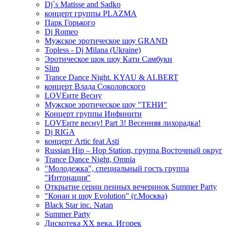
Dj`s Matisse and Sadko
концерт группы PLAZMA
Парк Горького
Dj Romeo
Мужское эротическое шоу GRAND
Topless - Dj Milana (Ukraine)
Эротическое шок шоу Кати Самбуки
Slim
Trance Dance Night. KYAU & ALBERT
концерт Влада Соколовского
LOVEите Весну
Мужское эротическое шоу "ТЕНИ"
Концерт группы Инфинити
LOVEите весну! Part 3! Весенняя лихорадка!
Dj RIGA
концерт Artic feat Asti
Russian Hip – Hop Station, группа Восточный округ
Trance Dance Night, Omnia
"Молодежка", специальный гость группа
"Интонация"
Открытие серии пенных вечеринок Summer Party
"Конан и шоу Evolution" (г.Москва)
Black Star inc. Natan
Summer Party
Дискотека ХХ века. Игорек