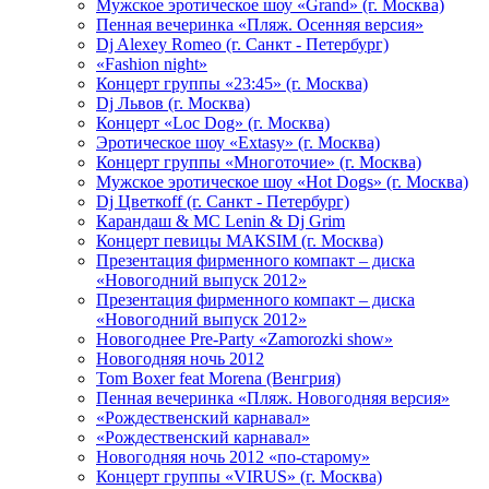
Мужское эротическое шоу «Grand» (г. Москва)
Пенная вечеринка «Пляж. Осенняя версия»
Dj Alexey Romeo (г. Санкт - Петербург)
«Fashion night»
Концерт группы «23:45» (г. Москва)
Dj Львов (г. Москва)
Концерт «Loc Dog» (г. Москва)
Эротическое шоу «Extasy» (г. Москва)
Концерт группы «Многоточие» (г. Москва)
Мужское эротическое шоу «Hot Dogs» (г. Москва)
Dj Цветкоff (г. Санкт - Петербург)
Карандаш & МС Lenin & Dj Grim
Концерт певицы МАКSIМ (г. Москва)
Презентация фирменного компакт – диска
«Новогодний выпуск 2012»
Презентация фирменного компакт – диска
«Новогодний выпуск 2012»
Новогоднее Pre-Party «Zamorozki show»
Новогодняя ночь 2012
Tom Boxer feat Morena (Венгрия)
Пенная вечеринка «Пляж. Новогодняя версия»
«Рождественский карнавал»
«Рождественский карнавал»
Новогодняя ночь 2012 «по-старому»
Концерт группы «VIRUS» (г. Москва)