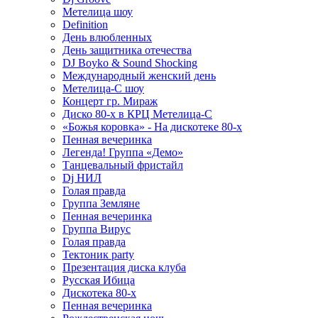
Метелица шоу
Definition
День влюбленных
День защитника отечества
DJ Boyko & Sound Shocking
Международный женский день
Метелица-С шоу
Концерт гр. Мираж
Диско 80-х в КРЦ Метелица-С
«Божья коровка» - На дискотеке 80-х
Пенная вечеринка
Легенда! Группа «Демо»
Танцевальный фристайл
Dj НИЛ
Голая правда
Группа Земляне
Пенная вечеринка
Группа Вирус
Голая правда
Тектоник party
Презентация диска клуба
Русская Ибица
Дискотека 80-х
Пенная вечеринка