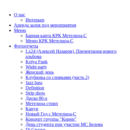
О нас
Интерьер
Аренда залов под мероприятия
Меню
Барная карта КРК Метелица-С
Меню КРК Метелица-С
Фотоотчеты
Lx24 (Алексей Назаров). Презентация нового
альбома
Kolya Funk
Wight party
Женский день
Клубника со сливками (часть 2)
Jazz bass
Definition
Strip show
Диско 80-х
Метелица стрип
Канун
Новый Год с Метелица-С
Концерт группы "Корни"
День студента при участии МС Белова
Dj Groove