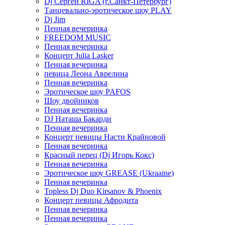
Dj Сергей RIGA (г.Санкт-Петербург)
Танцевально-эротическое шоу PLAY
Dj Jim
Пенная вечеринка
FREEDOM MUSIC
Пенная вечеринка
Концерт Julia Lasker
Пенная вечеринка
певица Леона Аврелина
Пенная вечеринка
Эротическое шоу PAFOS
Шоу двойников
Пенная вечеринка
DJ Наташа Бакарди
Пенная вечеринка
Концерт певицы Насти Крайновой
Пенная вечеринка
Красный перец (Dj Игорь Кокс)
Пенная вечеринка
Эротическое шоу GREASE (Ukraaine)
Пенная вечеринка
Topless Dj Duo Kirsanov & Phoenix
Концерт певицы Афродита
Пенная вечеринка
Пенная вечеринка