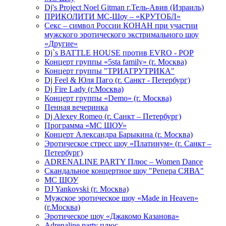
Dj's Project Noel Gitman г.Тель-Авив (Израиль)
ПРИКОЛИТИ МС-Шоу – «КРУТОБЛ»
Секс – символ России КОНАН при участии
мужского эротического экстримального шоу
«Другие»
Dj`s BATTLE HOUSE против EVRO - POP
Концерт группы «5sta family» (г. Москва)
Концерт группы "ТРИАГРУТРИКА"
Dj Feel & Юля Паго (г. Санкт - Петербург)
Dj Fire Lady (г.Москва)
Концерт группы «Demo» (г. Москва)
Пенная вечеринка
Dj Alexey Romeo (г. Санкт – Петербург)
Программа «МС ШОУ»
Концерт Александра Барыкина (г. Москва)
Эротическое стресс шоу «Платинум» (г. Санкт –
Петербург)
ADRENALINE PARTY Плюс – Women Dance
Скандальное концертное шоу "Репера СЯВА"
МС ШОУ
DJ Yankovski (г. Москва)
Мужское эротическое шоу «Made in Heaven»
(г.Москва)
Эротическое шоу «Джакомо Казанова»
Adrenaline party плюс