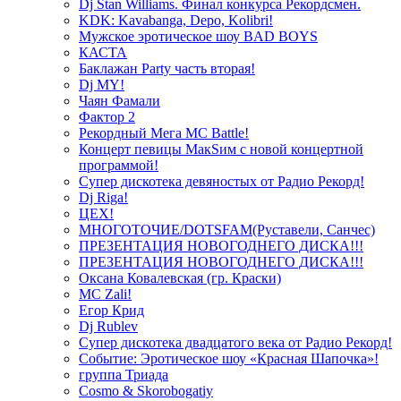
Dj Stan Williams. Финал конкурса Рекордсмен.
KDK: Kavabanga, Depo, Kolibri!
Мужское эротическое шоу BAD BOYS
КАСТА
Баклажан Party часть вторая!
Dj MY!
Чаян Фамали
Фактор 2
Рекордный Мега МС Battle!
Концерт певицы МакSим с новой концертной
программой!
Супер дискотека девяностых от Радио Рекорд!
Dj Riga!
ЦЕХ!
МНОГОТОЧИЕ/DOTSFAM(Руставели, Санчес)
ПРЕЗЕНТАЦИЯ НОВОГОДНЕГО ДИСКА!!!
ПРЕЗЕНТАЦИЯ НОВОГОДНЕГО ДИСКА!!!
Оксана Ковалевская (гр. Краски)
MC Zali!
Егор Крид
Dj Rublev
Супер дискотека двадцатого века от Радио Рекорд!
Событие: Эротическое шоу «Красная Шапочка»!
группа Триада
Cosmo & Skorobogatiy