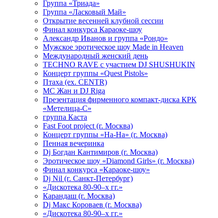
Группа «Триада»
Группа «Ласковый Май»
Открытие весенней клубной сессии
Финал конкурса Караоке-шоу
Александр Иванов и группа «Рондо»
Мужское эротическое шоу Made in Heaven
Международный женский день
TECHNO RAVE с участием DJ SHUSHUKIN
Концерт группы «Quest Pistols»
Птаха (ex. CENTR)
МС Жан и DJ Riga
Презентация фирменного компакт-диска КРК
«Метелица-С»
группа Каста
Fast Foot project (г. Москва)
Концерт группы «На-На» (г. Москва)
Пенная вечеринка
Dj Богдан Кантимиров (г. Москва)
Эротическое шоу «Diamond Girls» (г. Москва)
Финал конкурса «Караоке-шоу»
Dj Nil (г. Санкт-Петербург)
«Дискотека 80-90–х гг.»
Карандаш (г. Москва)
Dj Макс Короваев (г. Москва)
«Дискотека 80-90–х гг.»