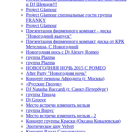
и DJ Шевцов!!!
Project Glamour
Project Glamour специальные гости группа
FRANKY
Project Glamour
Презентация фирменного компакт - диска
"Новогодний выпуск"
Презентация фирменного компакт диска от КРК
Метелица- С Новогодний
Новогодняя нось с Dj Alexey Romeo
группа Plazma
группа Plazma
НОВОГОДНЯЯ НОЧЬ 2015 C РОМЕО
After Party "Новогодняя ночь"
Концерт певицы Афродита (г. Москва)
«Русские Гвозди»
DJ Natasha Baccardi (г. Санкт-Петербург)
группа Триада
Dj Groove
Место встречи изменить нельзя
группа Вирус
Место встречи изменить нельзя - 2
Концерт группы Краски (Оксана Ковалевская)
Эротическое шоу Velvet
Концерт Влада Соколовского