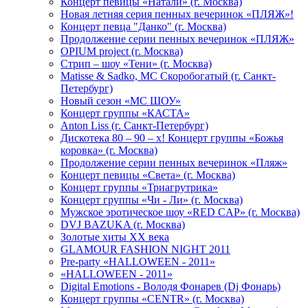
Концерт певицы «Натали» (г. Москва)
Новая летняя серия пенных вечеринок «ПЛЯЖ»!
Концерт певца "Данко" (г. Москва)
Продолжение серии пенных вечеринок «ПЛЯЖ»
OPIUM project (г. Москва)
Стрип – шоу «Тени» (г. Москва)
Matissе & Sadko, MC Скоробогатый (г. Санкт-
Петербург)
Новый сезон «МС ШОУ»
Концерт группы «КАСТА»
Anton Liss (г. Санкт-Петербург)
Дискотека 80 – 90 – х! Концерт группы «Божья
коровка» (г. Москва)
Продолжение серии пенных вечеринок «Пляж»
Концерт певицы «Света» (г. Москва)
Концерт группы «Триагрутрика»
Концерт группы «Чи - Ли» (г. Москва)
Мужское эротическое шоу «RED CAP» (г. Москва)
DVJ BAZUKA (г. Москва)
Золотые хиты XX века
GLAMOUR FASHION NIGHT 2011
Pre-party «HALLOWEEN - 2011»
«HALLOWEEN - 2011»
Digital Emotions - Володя Фонарев (Dj Фонарь)
Концерт группы «CENTR» (г. Москва)