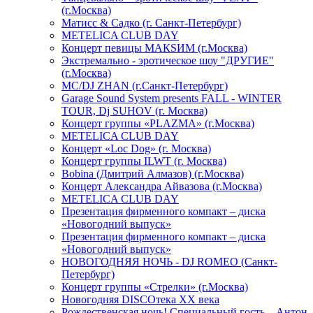
(г.Москва)
Матисс & Садко (г. Санкт-Петербург)
METELICA CLUB DAY
Концерт певицы МАКSИМ (г.Москва)
Экстремально - эротическое шоу "ДРУГИЕ"
(г.Москва)
МС/DJ ZHAN (г.Санкт-Петербург)
Garage Sound System presents FALL - WINTER
TOUR, Dj SUHOV (г. Москва)
Концерт группы «PLAZMA» (г.Москва)
METELICA CLUB DAY
Концерт «Loc Dog» (г. Москва)
Концерт группы ILWT (г. Москва)
Bobina (Дмитрий Алмазов) (г.Москва)
Концерт Александра Айвазова (г.Москва)
METELICA CLUB DAY
Презентация фирменного компакт – диска
«Новогодний выпуск»
Презентация фирменного компакт – диска
«Новогодний выпуск»
НОВОГОДНЯЯ НОЧЬ - DJ ROMEO (Санкт-
Петербург)
Концерт группы «Стрелки» (г.Москва)
Новогодняя DISCOтека ХХ века
Рождественская ночь! Специальный гость – Антон