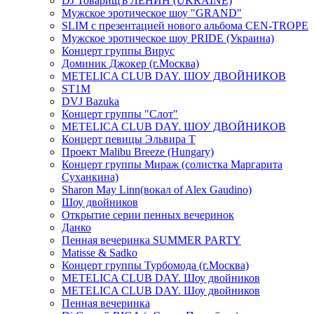
DJ ТоварищЪ ЛЕНИН (UKRAINE)
Мужское эротическое шоу "GRAND"
SLIM с презентацией нового альбома CEN-TROPE
Мужское эротическое шоу PRIDE (Украина)
Концерт группы Вирус
Доминик Джокер (г.Москва)
METELICA CLUB DAY. ШОУ ДВОЙНИКОВ
ST1M
DVJ Bazuka
Концерт группы "Слот"
METELICA CLUB DAY. ШОУ ДВОЙНИКОВ
Концерт певицы Эльвира Т
Проект Malibu Breeze (Hungary)
Концерт группы Мираж (солистка Маргарита
Суханкина)
Sharon May Linn(вокал of Alex Gaudino)
Шоу двойников
Открытие серии пенных вечеринок
Данко
Пенная вечеринка SUMMER PARTY
Matisse & Sadko
Концерт группы Турбомода (г.Москва)
METELICA CLUB DAY. Шоу двойников
METELICA CLUB DAY. Шоу двойников
Пенная вечеринка