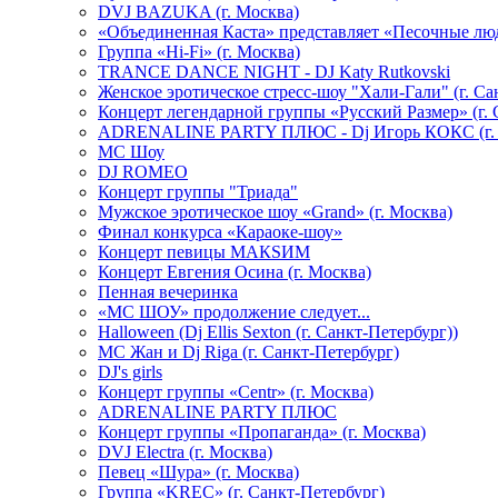
DVJ BAZUKA (г. Москва)
«Объединенная Каста» представляет «Песочные лю
Группа «Hi-Fi» (г. Москва)
TRANCE DANCE NIGHT - DJ Katy Rutkovski
Женское эротическое стресс-шоу "Хали-Гали" (г. Са
Концерт легендарной группы «Русский Размер» (г. 
ADRENALINE PARTY ПЛЮС - Dj Игорь КОКС (г. 
MC Шоу
DJ ROMEO
Концерт группы "Триада"
Мужское эротическое шоу «Grand» (г. Москва)
Финал конкурса «Караоке-шоу»
Концерт певицы МАКSИМ
Концерт Евгения Осина (г. Москва)
Пенная вечеринка
«МС ШОУ» продолжение следует...
Halloween (Dj Ellis Sexton (г. Санкт-Петербург))
МС Жан и Dj Riga (г. Санкт-Петербург)
DJ's girls
Концерт группы «Centr» (г. Москва)
ADRENALINE PARTY ПЛЮС
Концерт группы «Пропаганда» (г. Москва)
DVJ Electra (г. Москва)
Певец «Шура» (г. Москва)
Группа «KREC» (г. Санкт-Петербург)