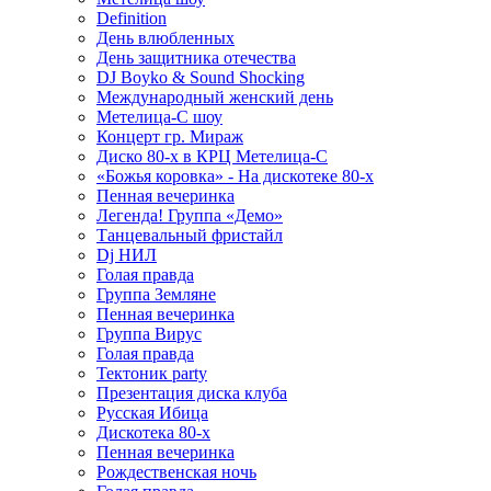
Definition
День влюбленных
День защитника отечества
DJ Boyko & Sound Shocking
Международный женский день
Метелица-С шоу
Концерт гр. Мираж
Диско 80-х в КРЦ Метелица-С
«Божья коровка» - На дискотеке 80-х
Пенная вечеринка
Легенда! Группа «Демо»
Танцевальный фристайл
Dj НИЛ
Голая правда
Группа Земляне
Пенная вечеринка
Группа Вирус
Голая правда
Тектоник party
Презентация диска клуба
Русская Ибица
Дискотека 80-х
Пенная вечеринка
Рождественская ночь