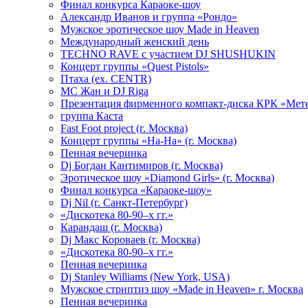
Финал конкурса Караоке-шоу
Александр Иванов и группа «Рондо»
Мужское эротическое шоу Made in Heaven
Международный женский день
TECHNO RAVE с участием DJ SHUSHUKIN
Концерт группы «Quest Pistols»
Птаха (ex. CENTR)
МС Жан и DJ Riga
Презентация фирменного компакт-диска КРК «Мет
группа Каста
Fast Foot project (г. Москва)
Концерт группы «На-На» (г. Москва)
Пенная вечеринка
Dj Богдан Кантимиров (г. Москва)
Эротическое шоу «Diamond Girls» (г. Москва)
Финал конкурса «Караоке-шоу»
Dj Nil (г. Санкт-Петербург)
«Дискотека 80-90–х гг.»
Карандаш (г. Москва)
Dj Макс Короваев (г. Москва)
«Дискотека 80-90–х гг.»
Пенная вечеринка
Dj Stanley Williams (New York, USA)
Мужское стриптиз шоу «Made in Heaven» г. Москва
Пенная вечеринка