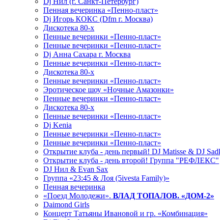
Dj Нил (г. Санкт-Петербург)
Пенная вечеринка «Пенно-пласт»
Dj Игорь КОКС (Dfm г. Москва)
Дискотека 80-х
Пенные вечеринки «Пенно-пласт»
Пенные вечеринки «Пенно-пласт»
Dj Анна Сахара г. Москва
Пенные вечеринки «Пенно-пласт»
Дискотека 80-х
Пенные вечеринки «Пенно-пласт»
Эротическое шоу «Ночные Амазонки»
Пенные вечеринки «Пенно-пласт»
Дискотека 80-х
Пенные вечеринки «Пенно-пласт»
Dj Kenia
Пенные вечеринки «Пенно-пласт»
Пенные вечеринки «Пенно-пласт»
Открытие клуба - день первый! DJ Matisse & DJ Sad
Открытие клуба - день второй! Группа "РЕФЛЕКС"
DJ Нил & Evan Sax
Группа «23:45 & Лоя (5ivesta Family)»
Пенная вечеринка
«Поезд Молодежи».
ВЛАД ТОПАЛОВ. «ДОМ-2»
Daimond Girls
Концерт Татьяны Ивановой и гр. «Комбинация»