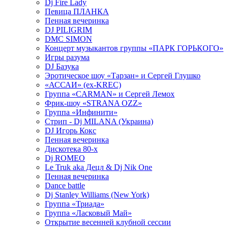
Dj Fire Lady
Певица ПЛАНКА
Пенная вечеринка
DJ PILIGRIM
DMC SIMON
Концерт музыкантов группы «ПАРК ГОРЬКОГО»
Игры разума
DJ Базука
Эротическое шоу «Тарзан» и Сергей Глушко
«АССАИ» (ex-KREC)
Группа «CARMAN» и Сергей Лемох
Фрик-шоу «STRANA OZZ»
Группа «Инфинити»
Стрип - Dj MILANA (Украина)
DJ Игорь Кокс
Пенная вечеринка
Дискотека 80-х
Dj ROMEO
Le Truk aka Децл & Dj Nik One
Пенная вечеринка
Dance battle
Dj Stanley Williams (New York)
Группа «Триада»
Группа «Ласковый Май»
Открытие весенней клубной сессии