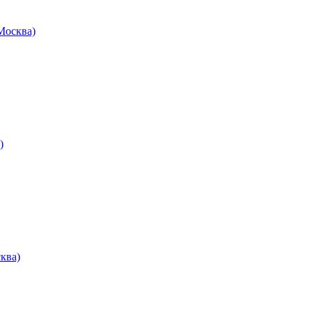
осква)
)
ква)