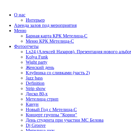
О нас
Интерьер
Аренда залов под мероприятия
Меню
Барная карта КРК Метелица-С
Меню КРК Метелица-С
Фотоотчеты
Lx24 (Алексей Назаров). Презентация нового альбо
Kolya Funk
Wight party
Женский день
Клубника со сливками (часть 2)
Jazz bass
Definition
Strip show
Диско 80-х
Метелица стрип
Канун
Новый Год с Метелица-С
Концерт группы "Корни"
День студента при участии МС Белова
Dj Groove
Метелица шоу