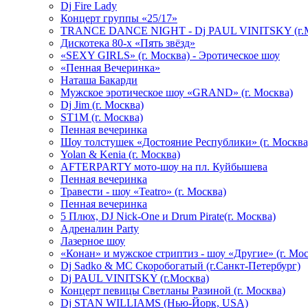
Dj Fire Lady
Концерт группы «25/17»
TRANCE DANCE NIGHT - Dj PAUL VINITSKY (г.М
Дискотека 80-х «Пять звёзд»
«SEXY GIRLS» (г. Москва) - Эротическое шоу
«Пенная Вечеринка»
Hаташа Бакарди
Мужское эротическое шоу «GRAND» (г. Москва)
Dj Jim (г. Москва)
ST1M (г. Москва)
Пенная вечеринка
Шоу толстушек «Достояние Республики» (г. Москва
Yolan & Kenia (г. Москва)
AFTERPARTY мото-шоу на пл. Куйбышева
Пенная вечеринка
Травести - шоу «Teatro» (г. Москва)
Пенная вечеринка
5 Плюх, DJ Nick-One и Drum Pirate(г. Москва)
Адреналин Party
Лазерное шоу
«Конан» и мужское стриптиз - шоу «Другие» (г. Мос
Dj Sadko & МС Скоробогатый (г.Санкт-Петербург)
Dj PAUL VINITSKY (г.Москва)
Концерт певицы Светланы Разиной (г. Москва)
Dj STAN WILLIAMS (Нью-Йорк, USA)