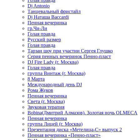
Голая правда
Dj Antonio
Танцевальный фристайл
Dj Наташа Baccardi
Пенная вечеринка
гр.Чи-Ли
Голая правда
Русский размер
Голая правда
Тарзан шоу при участии Сергея Глушко
Серия пенных вечеринок Пенно-пласт
DJ Fire Lady (г. Москва)
Голая правда
группа Винтаж (г. Москва)
8 Марта
Международный день DJ
Рома Жуков
Пенная вечеринка
Света (г. Москва)
Звуковая терапия
Bobina(Дмитрий Алмазов). Золотая ночь OLMECA
Пенная вечеринка
группа Лицей (г. Москва)
Презентация диска «Метелица-С» выпуск 2
Пенная вечеринка «Пенно-пласт»