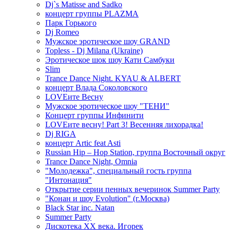
Dj`s Matisse and Sadko
концерт группы PLAZMA
Парк Горького
Dj Romeo
Мужское эротическое шоу GRAND
Topless - Dj Milana (Ukraine)
Эротическое шок шоу Кати Самбуки
Slim
Trance Dance Night. KYAU & ALBERT
концерт Влада Соколовского
LOVEите Весну
Мужское эротическое шоу "ТЕНИ"
Концерт группы Инфинити
LOVEите весну! Part 3! Весенняя лихорадка!
Dj RIGA
концерт Artic feat Asti
Russian Hip – Hop Station, группа Восточный округ
Trance Dance Night, Omnia
"Молодежка", специальный гость группа
"Интонация"
Открытие серии пенных вечеринок Summer Party
"Конан и шоу Evolution" (г.Москва)
Black Star inc. Natan
Summer Party
Дискотека ХХ века. Игорек