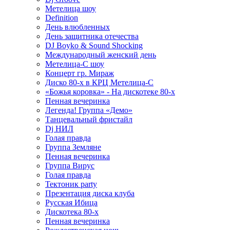
Метелица шоу
Definition
День влюбленных
День защитника отечества
DJ Boyko & Sound Shocking
Международный женский день
Метелица-С шоу
Концерт гр. Мираж
Диско 80-х в КРЦ Метелица-С
«Божья коровка» - На дискотеке 80-х
Пенная вечеринка
Легенда! Группа «Демо»
Танцевальный фристайл
Dj НИЛ
Голая правда
Группа Земляне
Пенная вечеринка
Группа Вирус
Голая правда
Тектоник party
Презентация диска клуба
Русская Ибица
Дискотека 80-х
Пенная вечеринка