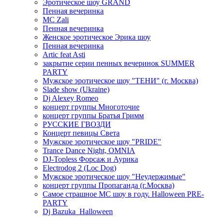
Эротическое шоу GRAND
Пенная вечеринка
MC Zali
Пенная вечеринка
Женское эротическое Эрика шоу
Пенная вечеринка
Artic feat Asti
закрытие серии пенных вечеринок SUMMER
PARTY
Мужское эротическое шоу "ТЕНИ" (г. Москва)
Slade show (Ukraine)
Dj Alexey Romeo
концерт группы Многоточие
концерт группы Братья Гримм
РУССКИЕ ГВОЗДИ
Концерт певицы Света
Мужское эротическое шоу "PRIDE"
Trance Dance Night, OMNIA
DJ-Topless Форсаж и Аурика
Electrodog 2 (Loc Dog)
Мужское эротическое шоу "Неудержимые"
концерт группы Пропаганда (г.Москва)
Самое страшное МС шоу в году. Halloween PRE-
PARTY
Dj Bazuka_Halloween