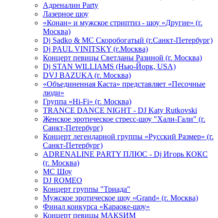
Адреналин Party
Лазерное шоу
«Конан» и мужское стриптиз - шоу «Другие» (г.
Москва)
Dj Sadko & МС Скоробогатый (г.Санкт-Петербург)
Dj PAUL VINITSKY (г.Москва)
Концерт певицы Светланы Разиной (г. Москва)
Dj STAN WILLIAMS (Нью-Йорк, USA)
DVJ BAZUKA (г. Москва)
«Объединенная Каста» представляет «Песочные
люди»
Группа «Hi-Fi» (г. Москва)
TRANCE DANCE NIGHT - DJ Katy Rutkovski
Женское эротическое стресс-шоу "Хали-Гали" (г.
Санкт-Петербург)
Концерт легендарной группы «Русский Размер» (г.
Санкт-Петербург)
ADRENALINE PARTY ПЛЮС - Dj Игорь КОКС
(г. Москва)
MC Шоу
DJ ROMEO
Концерт группы "Триада"
Мужское эротическое шоу «Grand» (г. Москва)
Финал конкурса «Караоке-шоу»
Концерт певицы МАКSИМ