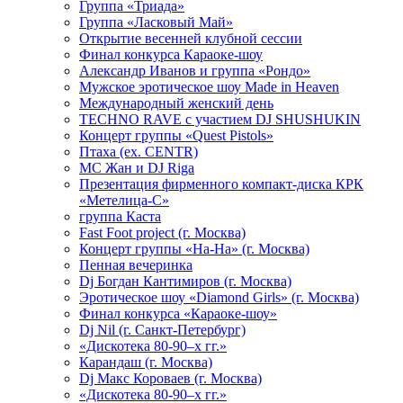
Группа «Триада»
Группа «Ласковый Май»
Открытие весенней клубной сессии
Финал конкурса Караоке-шоу
Александр Иванов и группа «Рондо»
Мужское эротическое шоу Made in Heaven
Международный женский день
TECHNO RAVE с участием DJ SHUSHUKIN
Концерт группы «Quest Pistols»
Птаха (ex. CENTR)
МС Жан и DJ Riga
Презентация фирменного компакт-диска КРК
«Метелица-С»
группа Каста
Fast Foot project (г. Москва)
Концерт группы «На-На» (г. Москва)
Пенная вечеринка
Dj Богдан Кантимиров (г. Москва)
Эротическое шоу «Diamond Girls» (г. Москва)
Финал конкурса «Караоке-шоу»
Dj Nil (г. Санкт-Петербург)
«Дискотека 80-90–х гг.»
Карандаш (г. Москва)
Dj Макс Короваев (г. Москва)
«Дискотека 80-90–х гг.»