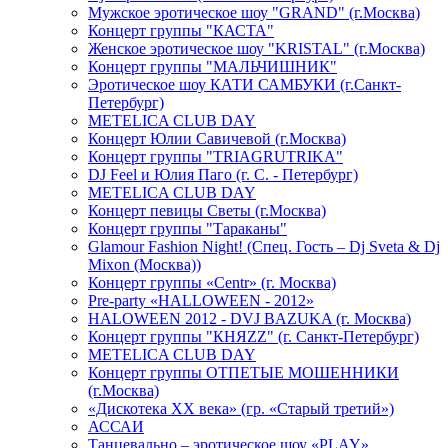
Мужское эротическое шоу "GRAND" (г.Москва)
Концерт группы "КАСТА"
Женское эротическое шоу "KRISTAL" (г.Москва)
Концерт группы "МАЛЬЧИШНИК"
Эротическое шоу КАТИ САМБУКИ (г.Санкт-
Петербург)
METELICA CLUB DAY
Концерт Юлии Савичевой (г.Москва)
Концерт группы "TRIAGRUTRIKA"
DJ Feel и Юлия Паго (г. С. - Петербург)
METELICA CLUB DAY
Концерт певицы Светы (г.Москва)
Концерт группы "Тараканы"
Glamour Fashion Night! (Спец. Гость – Dj Sveta & Dj
Mixon (Москва))
Концерт группы «Centr» (г. Москва)
Pre-party «HALLOWEEN - 2012»
HALOWEEN 2012 - DVJ BAZUKA (г. Москва)
Концерт группы "КНЯZZ" (г. Санкт-Петербург)
METELICA CLUB DAY
Концерт группы ОТПЕТЫЕ МОШЕННИКИ
(г.Москва)
«Дискотека ХХ века» (гр. «Старый третий»)
АССАИ
Танцевально – эротическое шоу «PLAY»