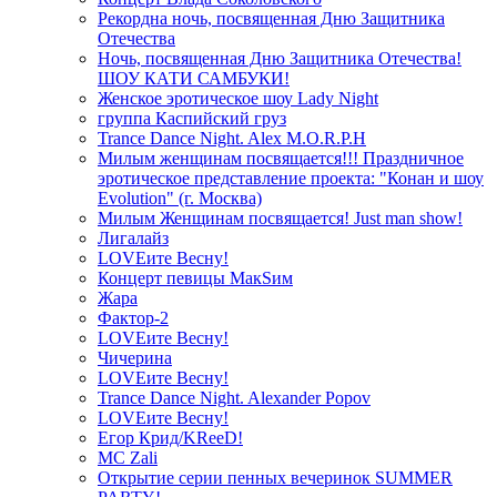
Рекордна ночь, посвященная Дню Защитника
Отечества
Ночь, посвященная Дню Защитника Отечества!
ШОУ КАТИ САМБУКИ!
Женское эротическое шоу Lady Night
группа Каспийский груз
Trance Dance Night. Alex M.O.R.P.H
Милым женщинам посвящается!!! Праздничное
эротическое представление проекта: "Конан и шоу
Evolution" (г. Москва)
Милым Женщинам посвящается! Just man show!
Лигалайз
LOVEите Весну!
Концерт певицы МакSим
Жара
Фактор-2
LOVEите Весну!
Чичерина
LOVEите Весну!
Trance Dance Night. Alexander Popov
LOVEите Весну!
Егор Крид/KReeD!
MC Zali
Открытие серии пенных вечеринок SUMMER