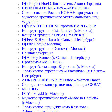
Dj's Project Noel Gitman г.Тель-Авив (Израиль)
ПРИКОЛИТИ МС-Шоу – «КРУТОБЛ»
Секс – символ России КОНАН при участии
мужского эротического экстримального шоу
«Другие»
Dj`s BATTLE HOUSE против EVRO - POP
Концерт группы «5sta family» (г. Москва)
Концерт группы "ТРИАГРУТРИКА"
Dj Feel & Юля Паго (г. Санкт - Петербург)
Dj Fire Lady (г.Москва)
Концерт группы «Demo» (г. Москва)
Пенная вечеринка
Dj Alexey Romeo (г. Санкт – Петербург)
Программа «МС ШОУ»
Концерт Александра Барыкина (г. Москва)
Эротическое стресс шоу «Платинум» (г. Санкт –
Петербург)
ADRENALINE PARTY Плюс – Women Dance
Скандальное концертное шоу "Репера СЯВА"
МС ШОУ
DJ Yankovski (г. Москва)
Мужское эротическое шоу «Made in Heaven»
(г.Москва)
Эротическое шоу «Джакомо Казанова»
Adrenaline party плюс