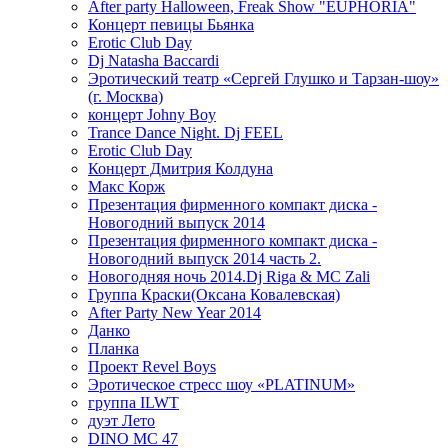
After party Halloween, Freak Show "EUPHORIA"
Концерт певицы Бьянка
Erotic Club Day
Dj Natasha Baccardi
Эротический театр «Сергей Глушко и Тарзан-шоу»
(г. Москва)
концерт Johny Boy
Trance Dance Night. Dj FEEL
Erotic Club Day
Концерт Дмитрия Колдуна
Макс Корж
Презентация фирменного компакт диска -
Новогодний выпуск 2014
Презентация фирменного компакт диска -
Новогодний выпуск 2014 часть 2.
Новогодняя ночь 2014.Dj Riga & MC Zali
Группа Краски(Оксана Ковалевская)
After Party New Year 2014
Данко
Планка
Проект Revel Boys
Эротическое стресс шоу «PLATINUM»
группа ILWT
дуэт Лето
DINO MC 47