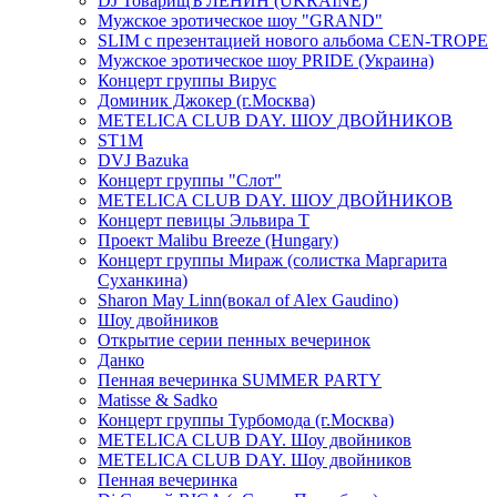
DJ ТоварищЪ ЛЕНИН (UKRAINE)
Мужское эротическое шоу "GRAND"
SLIM с презентацией нового альбома CEN-TROPE
Мужское эротическое шоу PRIDE (Украина)
Концерт группы Вирус
Доминик Джокер (г.Москва)
METELICA CLUB DAY. ШОУ ДВОЙНИКОВ
ST1M
DVJ Bazuka
Концерт группы "Слот"
METELICA CLUB DAY. ШОУ ДВОЙНИКОВ
Концерт певицы Эльвира Т
Проект Malibu Breeze (Hungary)
Концерт группы Мираж (солистка Маргарита
Суханкина)
Sharon May Linn(вокал of Alex Gaudino)
Шоу двойников
Открытие серии пенных вечеринок
Данко
Пенная вечеринка SUMMER PARTY
Matisse & Sadko
Концерт группы Турбомода (г.Москва)
METELICA CLUB DAY. Шоу двойников
METELICA CLUB DAY. Шоу двойников
Пенная вечеринка