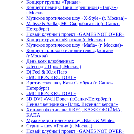
Концерт группы «Триада»
Концерт певицы Тани Терешиной («Tanya»)
г.Москва
Мужское эротическое шоу «X-Style» (г. Москва)»
Matissе & Sadko, MC Скоробогатый (г. Санкт-
Петербург)
Новый клубный проект «GAMES NOT OVER»
Концерт группы «Краски» (г. Москва)
Мужское эротическое шоу «Mafia» (г. Москва)»
Концерт топового исполнителя «Джиган»
(г.Москва)
День всех влюбленных
«Легенды Про» (г.Москва)
Dj Feel & Юля Паго
«МС ШОУ. KRUTOBL»
Эротическое шоу Кати Самбуки (г. Санкт-
Петербург)
«МС ШОУ. KRUTOBL»
3D DVJ «Well Done» (г.Санкт-Петербург)
Пенная вечеринка «Пляж. Весенняя версия»
Хип-хоп фестиваль: KREC, КАЖЕ ОБОЙМА,
КАПА
Мужское эротическое шоу «Black & White»
Стрип – шоу «Тени» (г. Москва)
Новый клубный проект «GAMES NOT OVER»