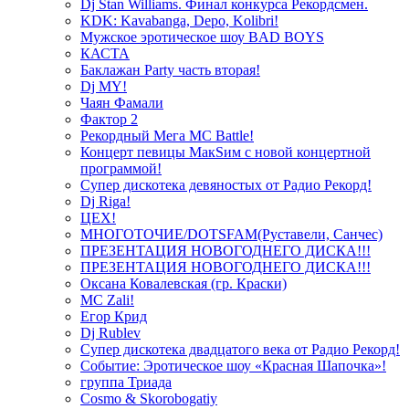
Dj Stan Williams. Финал конкурса Рекордсмен.
KDK: Kavabanga, Depo, Kolibri!
Мужское эротическое шоу BAD BOYS
КАСТА
Баклажан Party часть вторая!
Dj MY!
Чаян Фамали
Фактор 2
Рекордный Мега МС Battle!
Концерт певицы МакSим с новой концертной
программой!
Супер дискотека девяностых от Радио Рекорд!
Dj Riga!
ЦЕХ!
МНОГОТОЧИЕ/DOTSFAM(Руставели, Санчес)
ПРЕЗЕНТАЦИЯ НОВОГОДНЕГО ДИСКА!!!
ПРЕЗЕНТАЦИЯ НОВОГОДНЕГО ДИСКА!!!
Оксана Ковалевская (гр. Краски)
MC Zali!
Егор Крид
Dj Rublev
Супер дискотека двадцатого века от Радио Рекорд!
Событие: Эротическое шоу «Красная Шапочка»!
группа Триада
Cosmo & Skorobogatiy