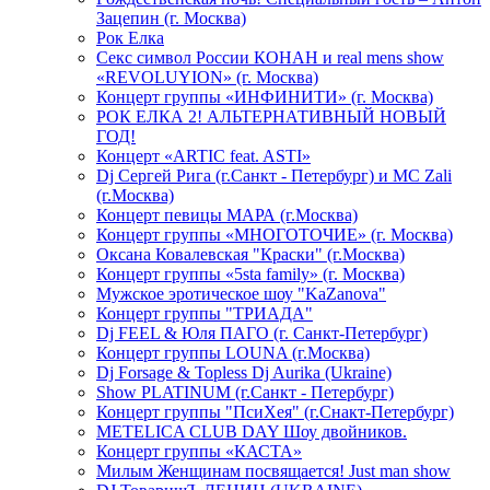
Зацепин (г. Москва)
Рок Елка
Секс символ России КОНАН и real mens show
«REVOLUYION» (г. Москва)
Концерт группы «ИНФИНИТИ» (г. Москва)
РОК ЕЛКА 2! АЛЬТЕРНАТИВНЫЙ НОВЫЙ
ГОД!
Концерт «ARTIC feat. ASTI»
Dj Сергей Рига (г.Санкт - Петербург) и MC Zali
(г.Москва)
Концерт певицы МАРА (г.Москва)
Концерт группы «МНОГОТОЧИЕ» (г. Москва)
Оксана Ковалевская "Краски" (г.Москва)
Концерт группы «5sta family» (г. Москва)
Мужское эротическое шоу "KaZanova"
Концерт группы "ТРИАДА"
Dj FEEL & Юля ПАГО (г. Санкт-Петербург)
Концерт группы LOUNA (г.Москва)
Dj Forsage & Topless Dj Aurika (Ukraine)
Show PLATINUM (г.Санкт - Петербург)
Концерт группы "ПсиХея" (г.Снакт-Петербург)
METELICA CLUB DAY Шоу двойников.
Концерт группы «КАСТА»
Милым Женщинам посвящается! Just man show