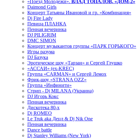
«Поезд Молодежи».
ВЛАД ТОПАЛОВ. «ДОМ-2»
Daimond Girls
Концерт Татьяны Ивановой и гр. «Комбинация»
Dj Fire Lady
Певица ПЛАНКА
Пенная вечеринка
DJ PILIGRIM
DMC SIMON
Концерт музыкантов группы «ПАРК ГОРЬКОГО»
Игры разума
DJ Базука
Эротическое шоу «Тарзан» и Сергей Глушко
«АССАИ» (ex-KREC)
Группа «CARMAN» и Сергей Лемох
Фрик-шоу «STRANA OZZ»
Группа «Инфинити»
Стрип - Dj MILANA (Украина)
DJ Игорь Кокс
Пенная вечеринка
Дискотека 80-х
Dj ROMEO
Le Truk aka Децл & Dj Nik One
Пенная вечеринка
Dance battle
Dj Stanley Williams (New York)