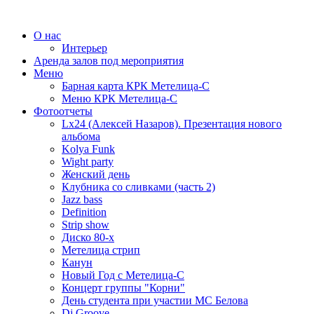
О нас
Интерьер
Аренда залов под мероприятия
Меню
Барная карта КРК Метелица-С
Меню КРК Метелица-С
Фотоотчеты
Lx24 (Алексей Назаров). Презентация нового
альбома
Kolya Funk
Wight party
Женский день
Клубника со сливками (часть 2)
Jazz bass
Definition
Strip show
Диско 80-х
Метелица стрип
Канун
Новый Год с Метелица-С
Концерт группы "Корни"
День студента при участии МС Белова
Dj Groove