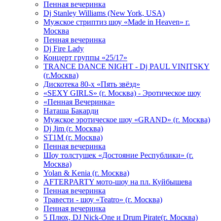
Пенная вечеринка
Dj Stanley Williams (New York, USA)
Мужское стриптиз шоу «Made in Heaven» г.
Москва
Пенная вечеринка
Dj Fire Lady
Концерт группы «25/17»
TRANCE DANCE NIGHT - Dj PAUL VINITSKY
(г.Москва)
Дискотека 80-х «Пять звёзд»
«SEXY GIRLS» (г. Москва) - Эротическое шоу
«Пенная Вечеринка»
Hаташа Бакарди
Мужское эротическое шоу «GRAND» (г. Москва)
Dj Jim (г. Москва)
ST1M (г. Москва)
Пенная вечеринка
Шоу толстушек «Достояние Республики» (г.
Москва)
Yolan & Kenia (г. Москва)
AFTERPARTY мото-шоу на пл. Куйбышева
Пенная вечеринка
Травести - шоу «Teatro» (г. Москва)
Пенная вечеринка
5 Плюх, DJ Nick-One и Drum Pirate(г. Москва)