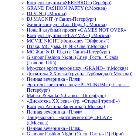
Концерт группы «SEREBRO» (Серебро)
GRAND FASHION PARTY (г.Москва)
DJ VINI (г.Москва)
DJ MAGNIT (г.Санкт-Петербург)
Живой концерт «Loc Dog» (г. Москва)
Новый клубный проект «GAMES NOT OVER»
Концерт группы «PLAZMA» (г.Москва)
MOVIE NIGHT (Фрик-шоу "Эйфория")
Птаха, МС Дым, Dj Nik One (г.Москва)
МС Жан & Dj Riga (г. Санкт-Петербург)
Glamour Fashion Night! (Спец. Гость - Cicada
(London, UK))
Мужское эротическое шоу «GRAND» (г.Москва)
Дискотека XX века (группа Турбомода (г.Москва))
Пенная вечеринка «Пляж»
Эротическое стресс шоу «PLATINUM» (г.Санкт –
Петербург)
Matisse & Sadko (г.Санкт – Петербург)
«Дискотека ХХ века» (гр. «Старый третий»)
Концерт Антона Зацепина (г.Москва)
Пенная вечеринка «Пляж»
Танцевально – эротическое шоу «PLAY»
(г.Москва)
Пенная вечеринка «Пляж»
Glamour Fashion Night! (Спец. Гость - Dj Юрий