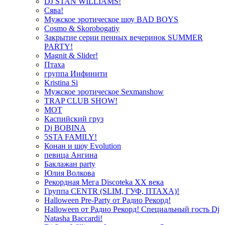
DJ STAN WILLIAMS!
Сява!
Мужское эротическое шоу BAD BOYS
Cosmo & Skorobogatiy
Закрытие серии пенных вечеринок SUMMER
PARTY!
Magnit & Slider!
Птаха
группа Инфинити
Kristina Si
Мужское эротическое Sexmanshow
TRAP CLUB SHOW!
МОТ
Каспийский груз
Dj BOBINA
5STA FAMILY!
Конан и шоу Evolution
певица Ангина
Баклажан party
Юлия Волкова
Рекордная Мега Discoteka XX века
Группа CENTR (SLIM, ГУФ, ПТАХА)!
Halloween Pre-Party от Радио Рекорд!
Halloween от Радио Рекорд! Специальный гость Dj
Natasha Baccardi!