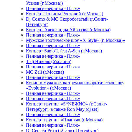
Усачев (г.Москва))
Пенная вечеринка «Пляж»
Концерт Полины Ростовой (г.Москва)
Dj Cosmo & МС Скоробогатый (г.Санкт-
Петербург)
Концерт Александра Айвазова (г.Москва)
Пенная вечеринка «Пляж»
Мужское эротическое шоу «X-Style» (г. Москва)»
Пенная вечеринка «Пляж»
Концерт Samo`L feat A-Sen (г.Москва)
Пенная вечеринка «Пляж»
Т-dj Николь (Украина)
Пенная вечеринка «Пляж»
МС Zali (г.Москва)
Пенная вечеринка «Пляж»
Конан и мужское экстремально-эротическое шоу
«Evolution» (г.Москва)
Пенная вечеринка «Пляж»
Пенная вечеринка «Пляж»
Концерт группы «S*NEЖNO» (г.Санкт-
Петербург), а также Ron May (dj set)
Пенная вечеринка «Пляж»
Концерт группы «Планка» (г.Москва)
Пенная вечеринка «Пляж»
Dj Сергей Рига (г.Санкт-Петербург)