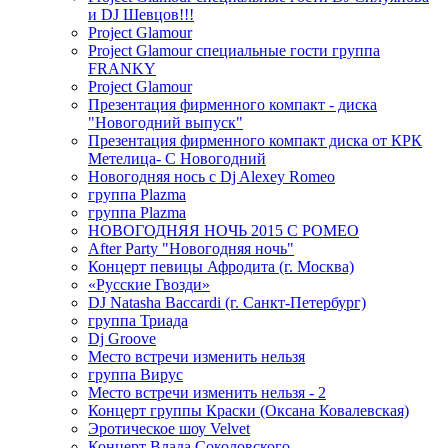
и DJ Шевцов!!!
Project Glamour
Project Glamour специальные гости группа
FRANKY
Project Glamour
Презентация фирменного компакт - диска
"Новогодний выпуск"
Презентация фирменного компакт диска от КРК
Метелица- С Новогодний
Новогодняя нось с Dj Alexey Romeo
группа Plazma
группа Plazma
НОВОГОДНЯЯ НОЧЬ 2015 C РОМЕО
After Party "Новогодняя ночь"
Концерт певицы Афродита (г. Москва)
«Русские Гвозди»
DJ Natasha Baccardi (г. Санкт-Петербург)
группа Триада
Dj Groove
Место встречи изменить нельзя
группа Вирус
Место встречи изменить нельзя - 2
Концерт группы Краски (Оксана Ковалевская)
Эротическое шоу Velvet
Концерт Влада Соколовского