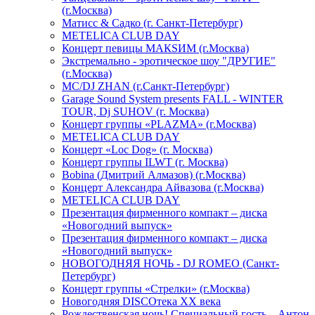
(г.Москва)
Матисс & Садко (г. Санкт-Петербург)
METELICA CLUB DAY
Концерт певицы МАКSИМ (г.Москва)
Экстремально - эротическое шоу "ДРУГИЕ"
(г.Москва)
МС/DJ ZHAN (г.Санкт-Петербург)
Garage Sound System presents FALL - WINTER
TOUR, Dj SUHOV (г. Москва)
Концерт группы «PLAZMA» (г.Москва)
METELICA CLUB DAY
Концерт «Loc Dog» (г. Москва)
Концерт группы ILWT (г. Москва)
Bobina (Дмитрий Алмазов) (г.Москва)
Концерт Александра Айвазова (г.Москва)
METELICA CLUB DAY
Презентация фирменного компакт – диска
«Новогодний выпуск»
Презентация фирменного компакт – диска
«Новогодний выпуск»
НОВОГОДНЯЯ НОЧЬ - DJ ROMEO (Санкт-
Петербург)
Концерт группы «Стрелки» (г.Москва)
Новогодняя DISCOтека ХХ века
Рождественская ночь! Специальный гость – Антон