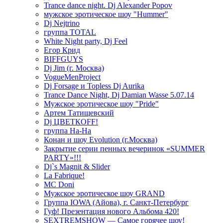
Trance dance night. Dj Alexander Popov
мужское эротическое шоу "Hummer"
Dj Nejtrino
группа TOTAL
White Night party, Dj Feel
Егор Крид
BIFFGUYS
Dj Jim (г. Москва)
VogueMenProject
Dj Forsage и Topless Dj Aurika
Trance Dance Night, Dj Damian Wasse 5.07.14
Мужское эротическое шоу "Pride"
Артем Татищевский
Dj ЦВЕТКOFF!
группа На-На
Конан и шоу Evolution (г.Москва)
Закрытие серии пенных вечеринок «SUMMER
PARTY»!!!
Dj`s Magnit & Slider
La Fabrique!
MC Doni
Мужское эротическое шоу GRAND
Группа IOWA (Айова), г. Санкт-Петербург
Гуф! Презентация нового Альбома 420!
SEXTREMSHOW — Самое горячее шоу!