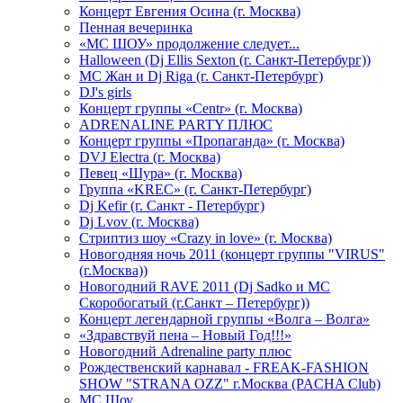
Концерт Евгения Осина (г. Москва)
Пенная вечеринка
«МС ШОУ» продолжение следует...
Halloween (Dj Ellis Sexton (г. Санкт-Петербург))
МС Жан и Dj Riga (г. Санкт-Петербург)
DJ's girls
Концерт группы «Centr» (г. Москва)
ADRENALINE PARTY ПЛЮС
Концерт группы «Пропаганда» (г. Москва)
DVJ Electra (г. Москва)
Певец «Шура» (г. Москва)
Группа «KREC» (г. Санкт-Петербург)
Dj Kefir (г. Санкт - Петербург)
Dj Lvov (г. Москва)
Стриптиз шоу «Crazy in love» (г. Москва)
Новогодняя ночь 2011 (концерт группы "VIRUS"
(г.Москва))
Новогодний RAVE 2011 (Dj Sadko и MC
Скоробогатый (г.Санкт – Петербург))
Концерт легендарной группы «Волга – Волга»
«Здравствуй пена – Новый Год!!!»
Новогодний Adrenaline party плюс
Рождественский карнавал - FREAK-FASHION
SHOW "STRANA OZZ" г.Москва (PACHA Club)
MC Шоу