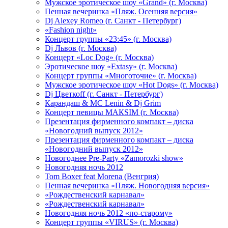
Мужское эротическое шоу «Grand» (г. Москва)
Пенная вечеринка «Пляж. Осенняя версия»
Dj Alexey Romeo (г. Санкт - Петербург)
«Fashion night»
Концерт группы «23:45» (г. Москва)
Dj Львов (г. Москва)
Концерт «Loc Dog» (г. Москва)
Эротическое шоу «Extasy» (г. Москва)
Концерт группы «Многоточие» (г. Москва)
Мужское эротическое шоу «Hot Dogs» (г. Москва)
Dj Цветкоff (г. Санкт - Петербург)
Карандаш & МС Lenin & Dj Grim
Концерт певицы МАКSIМ (г. Москва)
Презентация фирменного компакт – диска
«Новогодний выпуск 2012»
Презентация фирменного компакт – диска
«Новогодний выпуск 2012»
Новогоднее Pre-Party «Zamorozki show»
Новогодняя ночь 2012
Tom Boxer feat Morena (Венгрия)
Пенная вечеринка «Пляж. Новогодняя версия»
«Рождественский карнавал»
«Рождественский карнавал»
Новогодняя ночь 2012 «по-старому»
Концерт группы «VIRUS» (г. Москва)