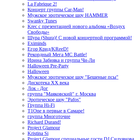
La Fabrique 2!
Концерт группы Car-Man!
Мужское эротическое шоу HAMMER
Swanky Tunes
Krec с презентацией нового альбома «Воздух
Свободы»
Шура (Shura)! С новой концертной программой!
Eximinds
Егор Крид/KReeD!
Рекордный Мега МС Battle!
Ирина Забияка и группа Чи-Ли
Halloween Pre-Party
Halloween
Мужское эротическое шоу "Бешеные псы"
Дискотека ХХ века
Лок - Дог
группа "Маяковский" г. Москва
Эротическое шоу "Pafos"
Группа Hi-Fi
T1One в первые в Самаре!
группа Многоточие
Richard Durand!
Project Glamour
Kristina Si
Project Glamour специальные гости DJ Силуянова