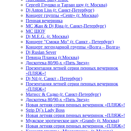
Сергей Глушко и Тарзан шоу (г. Москва)
Dj Anton Liss (г. Санкт-Петербург)
Концерт группы «Centr» (г. Москва)
Пенная вечерника
МС Жан & Dj Riga (г. Санкт-Петербург)
МС ШОУ
Dj M.E.G. (г. Москва)
Концерт "Смоки Мо" (г. Санкт - Петербург)
Концерт легендарной группы «Волга – Волга»
Dj Ruslan Sever
Певица Планка (г.Москва)
Дискотека 80/90-х «Пять Звезд»
Презентация летней серии пенных вечеринок
«ПЛЯЖ»!
Dj Nil (г. Санкт - Петербург)
Презентация летней серии пенных вечеринок
«ПЛЯЖ»!
Матисс & Садко (г. Санкт-Петербург)
Дискотека 80/90-х «Пять Звезд»
Новая летняя серия пенных вечеринок «ПЛЯЖ»!
Strip Dj`s Lady Boss
Новая летняя серия пенных вечеринок «ПЛЯЖ»!
Мужское эротическое шоу «Grand» (г. Москва)
Новая летняя серия пенных вечеринок «ПЛЯЖ»!