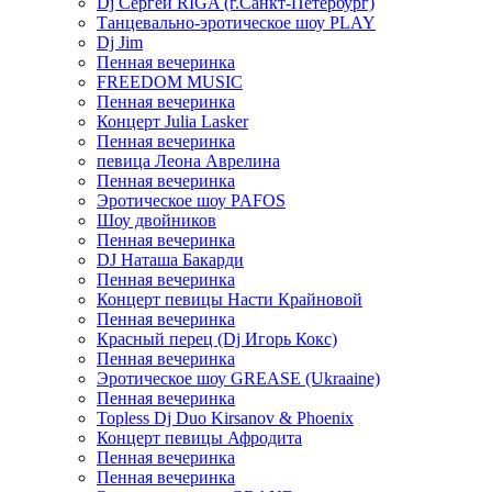
Dj Сергей RIGA (г.Санкт-Петербург)
Танцевально-эротическое шоу PLAY
Dj Jim
Пенная вечеринка
FREEDOM MUSIC
Пенная вечеринка
Концерт Julia Lasker
Пенная вечеринка
певица Леона Аврелина
Пенная вечеринка
Эротическое шоу PAFOS
Шоу двойников
Пенная вечеринка
DJ Наташа Бакарди
Пенная вечеринка
Концерт певицы Насти Крайновой
Пенная вечеринка
Красный перец (Dj Игорь Кокс)
Пенная вечеринка
Эротическое шоу GREASE (Ukraaine)
Пенная вечеринка
Topless Dj Duo Kirsanov & Phoenix
Концерт певицы Афродита
Пенная вечеринка
Пенная вечеринка