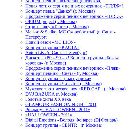
Концерт певицы «Натали» (г. Москва)
Новая летняя серия пенных вечеринок «ПЛЯЖ»!
Концерт певца "Данко" (г. Москва)
Продолжение серии пенных вечеринок «ПЛЯЖ»
OPIUM project (г. Москва)
Стрип – шоу «Тени» (г. Москва)
Matissе & Sadko, MC Скоробогатый (г. Санкт-
Петербург)
Новый сезон «МС ШОУ»
Концерт группы «КАСТА»
Anton Liss (г. Санкт-Петербург)
Дискотека 80 – 90 – х! Концерт группы «Божья
коровка» (г. Москва)
Продолжение серии пенных вечеринок «Пляж»
Концерт певицы «Света» (г. Москва)
Концерт группы «Триагрутрика»
Концерт группы «Чи - Ли» (г. Москва)
Мужское эротическое шоу «RED CAP» (г. Москва)
DVJ BAZUKA (г. Москва)
Золотые хиты XX века
GLAMOUR FASHION NIGHT 2011
Pre-party «HALLOWEEN - 2011»
«HALLOWEEN - 2011»
Digital Emotions - Володя Фонарев (Dj Фонарь)
Концерт группы «CENTR» (г. Москва)