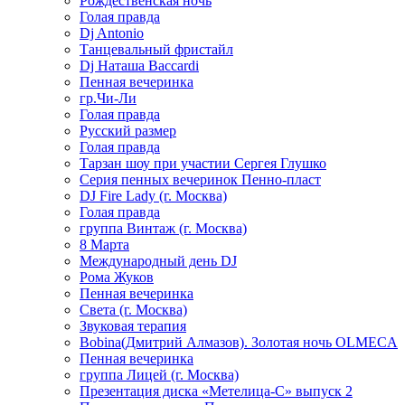
Рождественская ночь
Голая правда
Dj Antonio
Танцевальный фристайл
Dj Наташа Baccardi
Пенная вечеринка
гр.Чи-Ли
Голая правда
Русский размер
Голая правда
Тарзан шоу при участии Сергея Глушко
Серия пенных вечеринок Пенно-пласт
DJ Fire Lady (г. Москва)
Голая правда
группа Винтаж (г. Москва)
8 Марта
Международный день DJ
Рома Жуков
Пенная вечеринка
Света (г. Москва)
Звуковая терапия
Bobina(Дмитрий Алмазов). Золотая ночь OLMECA
Пенная вечеринка
группа Лицей (г. Москва)
Презентация диска «Метелица-С» выпуск 2