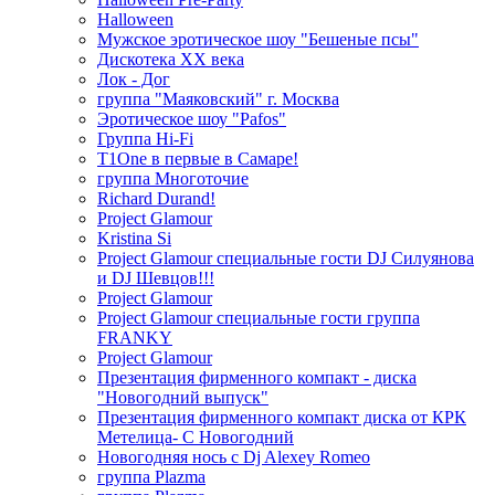
Halloween
Мужское эротическое шоу "Бешеные псы"
Дискотека ХХ века
Лок - Дог
группа "Маяковский" г. Москва
Эротическое шоу "Pafos"
Группа Hi-Fi
T1One в первые в Самаре!
группа Многоточие
Richard Durand!
Project Glamour
Kristina Si
Project Glamour специальные гости DJ Силуянова
и DJ Шевцов!!!
Project Glamour
Project Glamour специальные гости группа
FRANKY
Project Glamour
Презентация фирменного компакт - диска
"Новогодний выпуск"
Презентация фирменного компакт диска от КРК
Метелица- С Новогодний
Новогодняя нось с Dj Alexey Romeo
группа Plazma