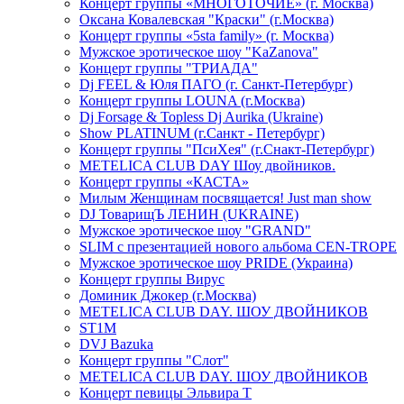
Концерт группы «МНОГОТОЧИЕ» (г. Москва)
Оксана Ковалевская "Краски" (г.Москва)
Концерт группы «5sta family» (г. Москва)
Мужское эротическое шоу "KaZanova"
Концерт группы "ТРИАДА"
Dj FEEL & Юля ПАГО (г. Санкт-Петербург)
Концерт группы LOUNA (г.Москва)
Dj Forsage & Topless Dj Aurika (Ukraine)
Show PLATINUM (г.Санкт - Петербург)
Концерт группы "ПсиХея" (г.Снакт-Петербург)
METELICA CLUB DAY Шоу двойников.
Концерт группы «КАСТА»
Милым Женщинам посвящается! Just man show
DJ ТоварищЪ ЛЕНИН (UKRAINE)
Мужское эротическое шоу "GRAND"
SLIM с презентацией нового альбома CEN-TROPE
Мужское эротическое шоу PRIDE (Украина)
Концерт группы Вирус
Доминик Джокер (г.Москва)
METELICA CLUB DAY. ШОУ ДВОЙНИКОВ
ST1M
DVJ Bazuka
Концерт группы "Слот"
METELICA CLUB DAY. ШОУ ДВОЙНИКОВ
Концерт певицы Эльвира Т