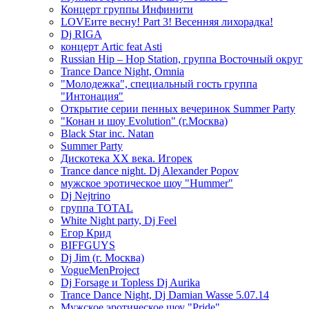
Концерт группы Инфинити
LOVEите весну! Part 3! Весенняя лихорадка!
Dj RIGA
концерт Artic feat Asti
Russian Hip – Hop Station, группа Восточный округ
Trance Dance Night, Omnia
"Молодежка", специальный гость группа
"Интонация"
Открытие серии пенных вечеринок Summer Party
"Конан и шоу Evolution" (г.Москва)
Black Star inc. Natan
Summer Party
Дискотека ХХ века. Игорек
Trance dance night. Dj Alexander Popov
мужское эротическое шоу "Hummer"
Dj Nejtrino
группа TOTAL
White Night party, Dj Feel
Егор Крид
BIFFGUYS
Dj Jim (г. Москва)
VogueMenProject
Dj Forsage и Topless Dj Aurika
Trance Dance Night, Dj Damian Wasse 5.07.14
Мужское эротическое шоу "Pride"