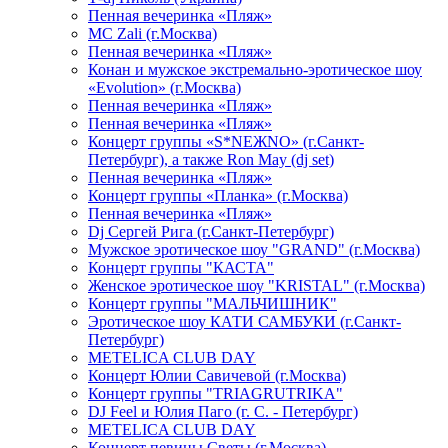
Пенная вечеринка «Пляж»
МС Zali (г.Москва)
Пенная вечеринка «Пляж»
Конан и мужское экстремально-эротическое шоу
«Evolution» (г.Москва)
Пенная вечеринка «Пляж»
Пенная вечеринка «Пляж»
Концерт группы «S*NEЖNO» (г.Санкт-
Петербург), а также Ron May (dj set)
Пенная вечеринка «Пляж»
Концерт группы «Планка» (г.Москва)
Пенная вечеринка «Пляж»
Dj Сергей Рига (г.Санкт-Петербург)
Мужское эротическое шоу "GRAND" (г.Москва)
Концерт группы "КАСТА"
Женское эротическое шоу "KRISTAL" (г.Москва)
Концерт группы "МАЛЬЧИШНИК"
Эротическое шоу КАТИ САМБУКИ (г.Санкт-
Петербург)
METELICA CLUB DAY
Концерт Юлии Савичевой (г.Москва)
Концерт группы "TRIAGRUTRIKA"
DJ Feel и Юлия Паго (г. С. - Петербург)
METELICA CLUB DAY
Концерт певицы Светы (г.Москва)