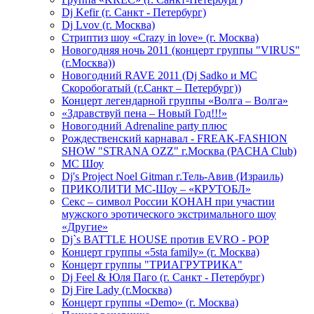
Dj Kefir (г. Санкт - Петербург)
Dj Lvov (г. Москва)
Стриптиз шоу «Crazy in love» (г. Москва)
Новогодняя ночь 2011 (концерт группы "VIRUS"
(г.Москва))
Новогодний RAVE 2011 (Dj Sadko и MC
Скоробогатый (г.Санкт – Петербург))
Концерт легендарной группы «Волга – Волга»
«Здравствуй пена – Новый Год!!!»
Новогодний Adrenaline party плюс
Рождественский карнавал - FREAK-FASHION
SHOW "STRANA OZZ" г.Москва (PACHA Club)
MC Шоу
Dj's Project Noel Gitman г.Тель-Авив (Израиль)
ПРИКОЛИТИ МС-Шоу – «КРУТОБЛ»
Секс – символ России КОНАН при участии
мужского эротического экстримального шоу
«Другие»
Dj`s BATTLE HOUSE против EVRO - POP
Концерт группы «5sta family» (г. Москва)
Концерт группы "ТРИАГРУТРИКА"
Dj Feel & Юля Паго (г. Санкт - Петербург)
Dj Fire Lady (г.Москва)
Концерт группы «Demo» (г. Москва)