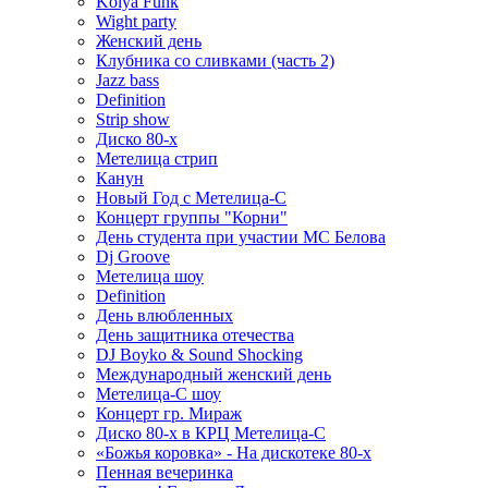
Kolya Funk
Wight party
Женский день
Клубника со сливками (часть 2)
Jazz bass
Definition
Strip show
Диско 80-х
Метелица стрип
Канун
Новый Год с Метелица-С
Концерт группы "Корни"
День студента при участии МС Белова
Dj Groove
Метелица шоу
Definition
День влюбленных
День защитника отечества
DJ Boyko & Sound Shocking
Международный женский день
Метелица-С шоу
Концерт гр. Мираж
Диско 80-х в КРЦ Метелица-С
«Божья коровка» - На дискотеке 80-х
Пенная вечеринка