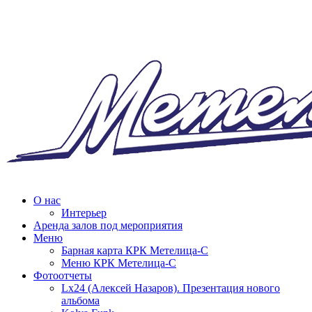
О нас
Интерьер
Аренда залов под мероприятия
Меню
Барная карта КРК Метелица-С
Меню КРК Метелица-С
Фотоотчеты
Lx24 (Алексей Назаров). Презентация нового
альбома