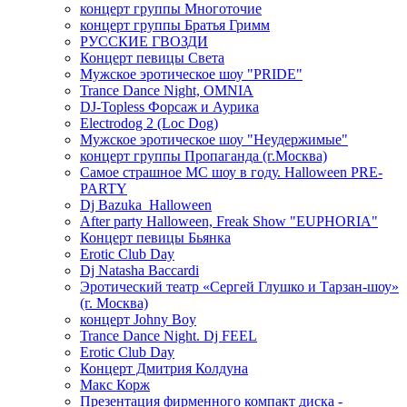
концерт группы Многоточие
концерт группы Братья Гримм
РУССКИЕ ГВОЗДИ
Концерт певицы Света
Мужское эротическое шоу "PRIDE"
Trance Dance Night, OMNIA
DJ-Topless Форсаж и Аурика
Electrodog 2 (Loc Dog)
Мужское эротическое шоу "Неудержимые"
концерт группы Пропаганда (г.Москва)
Самое страшное МС шоу в году. Halloween PRE-
PARTY
Dj Bazuka_Halloween
After party Halloween, Freak Show "EUPHORIA"
Концерт певицы Бьянка
Erotic Club Day
Dj Natasha Baccardi
Эротический театр «Сергей Глушко и Тарзан-шоу»
(г. Москва)
концерт Johny Boy
Trance Dance Night. Dj FEEL
Erotic Club Day
Концерт Дмитрия Колдуна
Макс Корж
Презентация фирменного компакт диска -