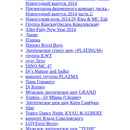
Новогодний выпуск 2014
Презентация фирменного компакт диска -
Новогодний выпуск 2014 часть 2.
Новогодняя ночь 2014.Dj Riga & MC Zali
Группа Краски(Оксана Ковалевская)
After Party New Year 2014
Данко
Планка
Проект Revel Boys
Эротическое стресс шоу «PLATINUM»
группа ILWT
дуэт Лето
DINO MC 47
Dj`s Matisse and Sadko
концерт группы PLAZMA
Парк Горького
Dj Romeo
Мужское эротическое шоу GRAND
Topless - Dj Milana (Ukraine)
Эротическое шок шоу Кати Самбуки
Slim
Trance Dance Night. KYAU & ALBERT
концерт Влада Соколовского
LOVEите Весну
Мужское эротическое шоу "ТЕНИ"