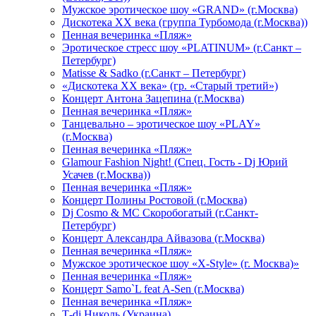
Мужское эротическое шоу «GRAND» (г.Москва)
Дискотека XX века (группа Турбомода (г.Москва))
Пенная вечеринка «Пляж»
Эротическое стресс шоу «PLATINUM» (г.Санкт –
Петербург)
Matisse & Sadko (г.Санкт – Петербург)
«Дискотека ХХ века» (гр. «Старый третий»)
Концерт Антона Зацепина (г.Москва)
Пенная вечеринка «Пляж»
Танцевально – эротическое шоу «PLAY»
(г.Москва)
Пенная вечеринка «Пляж»
Glamour Fashion Night! (Спец. Гость - Dj Юрий
Усачев (г.Москва))
Пенная вечеринка «Пляж»
Концерт Полины Ростовой (г.Москва)
Dj Cosmo & МС Скоробогатый (г.Санкт-
Петербург)
Концерт Александра Айвазова (г.Москва)
Пенная вечеринка «Пляж»
Мужское эротическое шоу «X-Style» (г. Москва)»
Пенная вечеринка «Пляж»
Концерт Samo`L feat A-Sen (г.Москва)
Пенная вечеринка «Пляж»
Т-dj Николь (Украина)