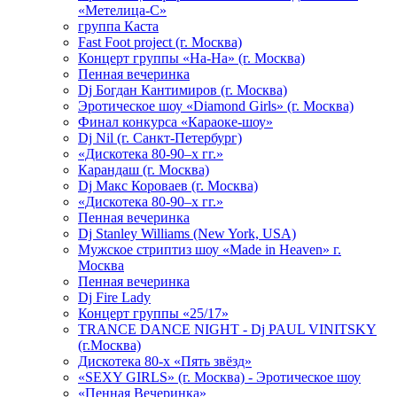
«Метелица-С»
группа Каста
Fast Foot project (г. Москва)
Концерт группы «На-На» (г. Москва)
Пенная вечеринка
Dj Богдан Кантимиров (г. Москва)
Эротическое шоу «Diamond Girls» (г. Москва)
Финал конкурса «Караоке-шоу»
Dj Nil (г. Санкт-Петербург)
«Дискотека 80-90–х гг.»
Карандаш (г. Москва)
Dj Макс Короваев (г. Москва)
«Дискотека 80-90–х гг.»
Пенная вечеринка
Dj Stanley Williams (New York, USA)
Мужское стриптиз шоу «Made in Heaven» г.
Москва
Пенная вечеринка
Dj Fire Lady
Концерт группы «25/17»
TRANCE DANCE NIGHT - Dj PAUL VINITSKY
(г.Москва)
Дискотека 80-х «Пять звёзд»
«SEXY GIRLS» (г. Москва) - Эротическое шоу
«Пенная Вечеринка»