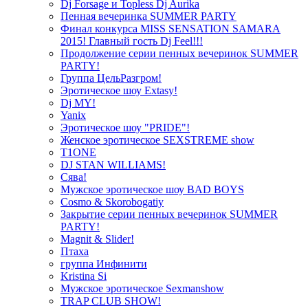
Dj Forsage и Topless Dj Aurika
Пенная вечеринка SUMMER PARTY
Финал конкурса MISS SENSATION SAMARA
2015! Главный гость Dj Feel!!!
Продолжение серии пенных вечеринок SUMMER
PARTY!
Группа ЦельРазгром!
Эротическое шоу Extasy!
Dj MY!
Yanix
Эротическое шоу "PRIDE"!
Женское эротическое SEXSTREME show
T1ONE
DJ STAN WILLIAMS!
Сява!
Мужское эротическое шоу BAD BOYS
Cosmo & Skorobogatiy
Закрытие серии пенных вечеринок SUMMER
PARTY!
Magnit & Slider!
Птаха
группа Инфинити
Kristina Si
Мужское эротическое Sexmanshow
TRAP CLUB SHOW!