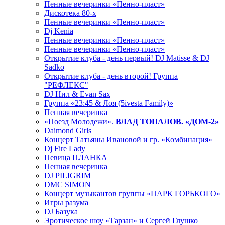
Пенные вечеринки «Пенно-пласт»
Дискотека 80-х
Пенные вечеринки «Пенно-пласт»
Dj Kenia
Пенные вечеринки «Пенно-пласт»
Пенные вечеринки «Пенно-пласт»
Открытие клуба - день первый! DJ Matisse & DJ
Sadko
Открытие клуба - день второй! Группа
"РЕФЛЕКС"
DJ Нил & Evan Sax
Группа «23:45 & Лоя (5ivesta Family)»
Пенная вечеринка
«Поезд Молодежи».
ВЛАД ТОПАЛОВ. «ДОМ-2»
Daimond Girls
Концерт Татьяны Ивановой и гр. «Комбинация»
Dj Fire Lady
Певица ПЛАНКА
Пенная вечеринка
DJ PILIGRIM
DMC SIMON
Концерт музыкантов группы «ПАРК ГОРЬКОГО»
Игры разума
DJ Базука
Эротическое шоу «Тарзан» и Сергей Глушко