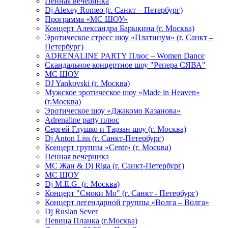
Пенная вечеринка
Dj Alexey Romeo (г. Санкт – Петербург)
Программа «МС ШОУ»
Концерт Александра Барыкина (г. Москва)
Эротическое стресс шоу «Платинум» (г. Санкт –
Петербург)
ADRENALINE PARTY Плюс – Women Dance
Скандальное концертное шоу "Репера СЯВА"
МС ШОУ
DJ Yankovski (г. Москва)
Мужское эротическое шоу «Made in Heaven»
(г.Москва)
Эротическое шоу «Джакомо Казанова»
Adrenaline party плюс
Сергей Глушко и Тарзан шоу (г. Москва)
Dj Anton Liss (г. Санкт-Петербург)
Концерт группы «Centr» (г. Москва)
Пенная вечерника
МС Жан & Dj Riga (г. Санкт-Петербург)
МС ШОУ
Dj M.E.G. (г. Москва)
Концерт "Смоки Мо" (г. Санкт - Петербург)
Концерт легендарной группы «Волга – Волга»
Dj Ruslan Sever
Певица Планка (г.Москва)