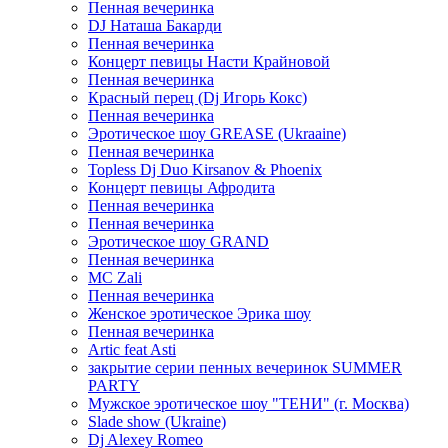
Пенная вечеринка
DJ Наташа Бакарди
Пенная вечеринка
Концерт певицы Насти Крайновой
Пенная вечеринка
Красный перец (Dj Игорь Кокс)
Пенная вечеринка
Эротическое шоу GREASE (Ukraaine)
Пенная вечеринка
Topless Dj Duo Kirsanov & Phoenix
Концерт певицы Афродита
Пенная вечеринка
Пенная вечеринка
Эротическое шоу GRAND
Пенная вечеринка
MC Zali
Пенная вечеринка
Женское эротическое Эрика шоу
Пенная вечеринка
Artic feat Asti
закрытие серии пенных вечеринок SUMMER
PARTY
Мужское эротическое шоу "ТЕНИ" (г. Москва)
Slade show (Ukraine)
Dj Alexey Romeo