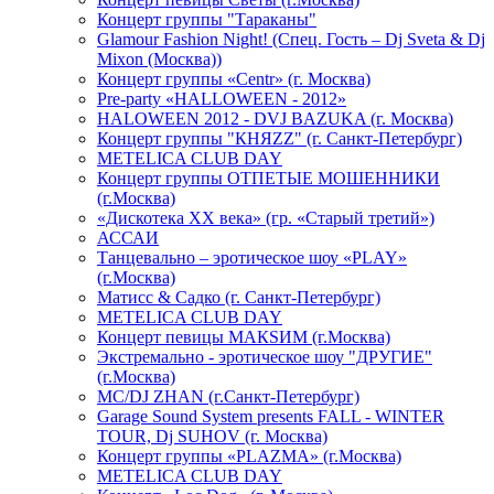
Концерт группы "Тараканы"
Glamour Fashion Night! (Спец. Гость – Dj Sveta & Dj
Mixon (Москва))
Концерт группы «Centr» (г. Москва)
Pre-party «HALLOWEEN - 2012»
HALOWEEN 2012 - DVJ BAZUKA (г. Москва)
Концерт группы "КНЯZZ" (г. Санкт-Петербург)
METELICA CLUB DAY
Концерт группы ОТПЕТЫЕ МОШЕННИКИ
(г.Москва)
«Дискотека ХХ века» (гр. «Старый третий»)
АССАИ
Танцевально – эротическое шоу «PLAY»
(г.Москва)
Матисс & Садко (г. Санкт-Петербург)
METELICA CLUB DAY
Концерт певицы МАКSИМ (г.Москва)
Экстремально - эротическое шоу "ДРУГИЕ"
(г.Москва)
МС/DJ ZHAN (г.Санкт-Петербург)
Garage Sound System presents FALL - WINTER
TOUR, Dj SUHOV (г. Москва)
Концерт группы «PLAZMA» (г.Москва)
METELICA CLUB DAY