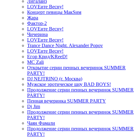
Лигалайз
LOVEите Весну!
Концерт певицы МакSим
Жара
Фактор-2
LOVEите Весну!
Чичерина
LOVEите Весну!
Trance Dance Night. Alexander Popov
LOVEите Весну!
Егор Крид/KReeD!
MC Zali
Открытие серии пенных вечеринок SUMMER
PARTY!
DJ NEJTRINO (г. Москва)
Мужское эротическое шоу BAD BOYS!
Продолжение серии пенных вечеринок SUMMER
PARTY!
Пенная вечеринка SUMMER PARTY
Dj Jim
Продолжение серии пенных вечеринок SUMMER
PARTY!
Чаян Фамали
Продолжение серии пенных вечеринок SUMMER
PARTY!