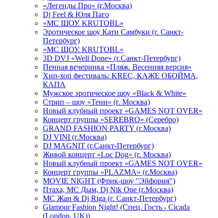
«Легенды Про» (г.Москва)
Dj Feel & Юля Паго
«МС ШОУ. KRUTOBL»
Эротическое шоу Кати Самбуки (г. Санкт-
Петербург)
«МС ШОУ. KRUTOBL»
3D DVJ «Well Done» (г.Санкт-Петербург)
Пенная вечеринка «Пляж. Весенняя версия»
Хип-хоп фестиваль: KREC, КАЖЕ ОБОЙМА,
КАПА
Мужское эротическое шоу «Black & White»
Стрип – шоу «Тени» (г. Москва)
Новый клубный проект «GAMES NOT OVER»
Концерт группы «SEREBRO» (Серебро)
GRAND FASHION PARTY (г.Москва)
DJ VINI (г.Москва)
DJ MAGNIT (г.Санкт-Петербург)
Живой концерт «Loc Dog» (г. Москва)
Новый клубный проект «GAMES NOT OVER»
Концерт группы «PLAZMA» (г.Москва)
MOVIE NIGHT (Фрик-шоу "Эйфория")
Птаха, МС Дым, Dj Nik One (г.Москва)
МС Жан & Dj Riga (г. Санкт-Петербург)
Glamour Fashion Night! (Спец. Гость - Cicada
(London, UK))