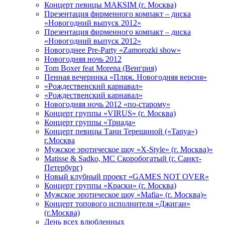
Концерт певицы МАКSIМ (г. Москва)
Презентация фирменного компакт – диска
«Новогодний выпуск 2012»
Презентация фирменного компакт – диска
«Новогодний выпуск 2012»
Новогоднее Pre-Party «Zamorozki show»
Новогодняя ночь 2012
Tom Boxer feat Morena (Венгрия)
Пенная вечеринка «Пляж. Новогодняя версия»
«Рождественский карнавал»
«Рождественский карнавал»
Новогодняя ночь 2012 «по-старому»
Концерт группы «VIRUS» (г. Москва)
Концерт группы «Триада»
Концерт певицы Тани Терешиной («Tanya»)
г.Москва
Мужское эротическое шоу «X-Style» (г. Москва)»
Matissе & Sadko, MC Скоробогатый (г. Санкт-
Петербург)
Новый клубный проект «GAMES NOT OVER»
Концерт группы «Краски» (г. Москва)
Мужское эротическое шоу «Mafia» (г. Москва)»
Концерт топового исполнителя «Джиган»
(г.Москва)
День всех влюбленных