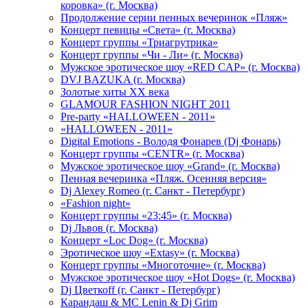
коровка» (г. Москва)
Продолжение серии пенных вечеринок «Пляж»
Концерт певицы «Света» (г. Москва)
Концерт группы «Триагрутрика»
Концерт группы «Чи - Ли» (г. Москва)
Мужское эротическое шоу «RED CAP» (г. Москва)
DVJ BAZUKA (г. Москва)
Золотые хиты XX века
GLAMOUR FASHION NIGHT 2011
Pre-party «HALLOWEEN - 2011»
«HALLOWEEN - 2011»
Digital Emotions - Володя Фонарев (Dj Фонарь)
Концерт группы «CENTR» (г. Москва)
Мужское эротическое шоу «Grand» (г. Москва)
Пенная вечеринка «Пляж. Осенняя версия»
Dj Alexey Romeo (г. Санкт - Петербург)
«Fashion night»
Концерт группы «23:45» (г. Москва)
Dj Львов (г. Москва)
Концерт «Loc Dog» (г. Москва)
Эротическое шоу «Extasy» (г. Москва)
Концерт группы «Многоточие» (г. Москва)
Мужское эротическое шоу «Hot Dogs» (г. Москва)
Dj Цветкоff (г. Санкт - Петербург)
Карандаш & МС Lenin & Dj Grim