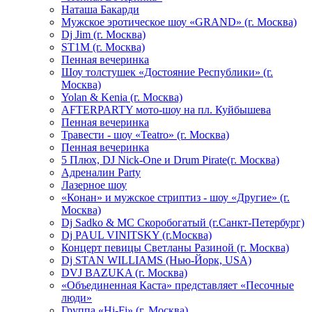
Hаташа Бакарди
Мужское эротическое шоу «GRAND» (г. Москва)
Dj Jim (г. Москва)
ST1M (г. Москва)
Пенная вечеринка
Шоу толстушек «Достояние Республики» (г.
Москва)
Yolan & Kenia (г. Москва)
AFTERPARTY мото-шоу на пл. Куйбышева
Пенная вечеринка
Травести - шоу «Teatro» (г. Москва)
Пенная вечеринка
5 Плюх, DJ Nick-One и Drum Pirate(г. Москва)
Адреналин Party
Лазерное шоу
«Конан» и мужское стриптиз - шоу «Другие» (г.
Москва)
Dj Sadko & МС Скоробогатый (г.Санкт-Петербург)
Dj PAUL VINITSKY (г.Москва)
Концерт певицы Светланы Разиной (г. Москва)
Dj STAN WILLIAMS (Нью-Йорк, USA)
DVJ BAZUKA (г. Москва)
«Объединенная Каста» представляет «Песочные
люди»
Группа «Hi-Fi» (г. Москва)