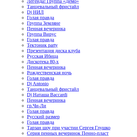
Легенда! Группа «Демо»
Танцевальный фристайл
Dj НИЛ
Голая правда
Группа Земляне
Пенная вечеринка
Группа Вирус
Голая правда
Тектоник party
Презентация диска клуба
Русская Ибица
Дискотека 80-х
Пенная вечеринка
Рождественская ночь
Голая правда
Dj Antonio
Танцевальный фристайл
Dj Наташа Baccardi
Пенная вечеринка
гр.Чи-Ли
Голая правда
Русский размер
Голая правда
Тарзан шоу при участии Сергея Глушко
Серия пенных вечеринок Пенно-пласт