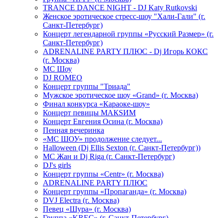
TRANCE DANCE NIGHT - DJ Katy Rutkovski
Женское эротическое стресс-шоу "Хали-Гали" (г.
Санкт-Петербург)
Концерт легендарной группы «Русский Размер» (г.
Санкт-Петербург)
ADRENALINE PARTY ПЛЮС - Dj Игорь КОКС
(г. Москва)
MC Шоу
DJ ROMEO
Концерт группы "Триада"
Мужское эротическое шоу «Grand» (г. Москва)
Финал конкурса «Караоке-шоу»
Концерт певицы МАКSИМ
Концерт Евгения Осина (г. Москва)
Пенная вечеринка
«МС ШОУ» продолжение следует...
Halloween (Dj Ellis Sexton (г. Санкт-Петербург))
МС Жан и Dj Riga (г. Санкт-Петербург)
DJ's girls
Концерт группы «Centr» (г. Москва)
ADRENALINE PARTY ПЛЮС
Концерт группы «Пропаганда» (г. Москва)
DVJ Electra (г. Москва)
Певец «Шура» (г. Москва)
Группа «KREC» (г. Санкт-Петербург)