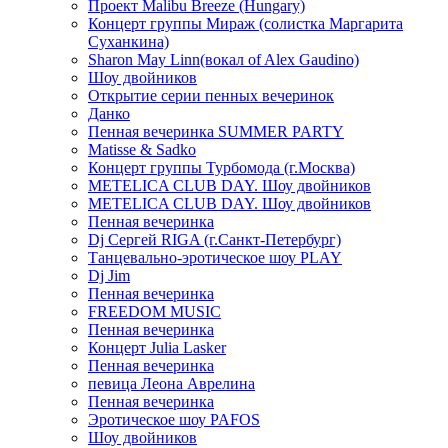
Проект Malibu Breeze (Hungary)
Концерт группы Мираж (солистка Маргарита
Суханкина)
Sharon May Linn(вокал of Alex Gaudino)
Шоу двойников
Открытие серии пенных вечеринок
Данко
Пенная вечеринка SUMMER PARTY
Matisse & Sadko
Концерт группы Турбомода (г.Москва)
METELICA CLUB DAY. Шоу двойников
METELICA CLUB DAY. Шоу двойников
Пенная вечеринка
Dj Сергей RIGA (г.Санкт-Петербург)
Танцевально-эротическое шоу PLAY
Dj Jim
Пенная вечеринка
FREEDOM MUSIC
Пенная вечеринка
Концерт Julia Lasker
Пенная вечеринка
певица Леона Аврелина
Пенная вечеринка
Эротическое шоу PAFOS
Шоу двойников