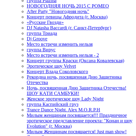
группа Plazma
НОВОГОДНЯЯ НОЧЬ 2015 C РОМЕО
After Party "Новогодняя ночь"
Концерт певицы Афродита (г. Москва)
«Русские Гвозди»
DJ Natasha Baccardi (г. Санкт-Петербург)
группа Триада
Dj Groove
Место встречи изменить нельзя
группа Вирус
Место встречи изменить нельзя - 2
Концерт группы Краски (Оксана Ковалевская)
Эротическое шоу Velvet
Концерт Влада Соколовского
Рекордна ночь, посвященная Дню Защитника
Отечества
Ночь, посвященная Дню Защитника Отечества!
ШОУ КАТИ САМБУКИ!
Женское эротическое шоу Lady Night
группа Каспийский груз
Trance Dance Night. Alex M.O.R.P.H
Милым женщинам посвящается!!! Праздничное
эротическое представление проекта: "Конан и шоу
Evolution" (г. Москва)
Милым Женщинам посвящается! Just man show!