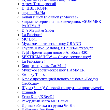
Артем Татищевский
Dj ЦВЕТКOFF!
группа На-На
Конан и шоу Evolution (г.Москва)
Закрытие серии пенных вечеринок «SUMMER
PARTY»!!!
Dj`s Magnit & Slider
La Fabrique!
MC Doni
Мужское эротическое шоу GRAND
Группа IOWA (Айова), г. Санкт-Петербург
Гуф! Презентация нового Альбома 420!
SEXTREMSHOW — Самое горячее шоу!
La Fabrique 2!
Концерт группы Car-Man!
Мужское эротическое шоу HAMMER
Swanky Tunes
Krec с презентацией нового альбома «Воздух
Свободы»
Шура (Shura)! С новой концертной программой!
Eximinds
Егор Крид/KReeD!
Рекордный Мега МС Battle!
Ирина Забияка и группа Чи-Ли
Halloween Pre-Party