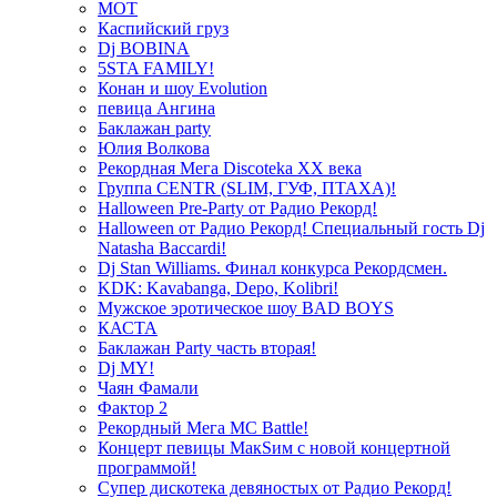
МОТ
Каспийский груз
Dj BOBINA
5STA FAMILY!
Конан и шоу Evolution
певица Ангина
Баклажан party
Юлия Волкова
Рекордная Мега Discoteka XX века
Группа CENTR (SLIM, ГУФ, ПТАХА)!
Halloween Pre-Party от Радио Рекорд!
Halloween от Радио Рекорд! Специальный гость Dj
Natasha Baccardi!
Dj Stan Williams. Финал конкурса Рекордсмен.
KDK: Kavabanga, Depo, Kolibri!
Мужское эротическое шоу BAD BOYS
КАСТА
Баклажан Party часть вторая!
Dj MY!
Чаян Фамали
Фактор 2
Рекордный Мега МС Battle!
Концерт певицы МакSим с новой концертной
программой!
Супер дискотека девяностых от Радио Рекорд!