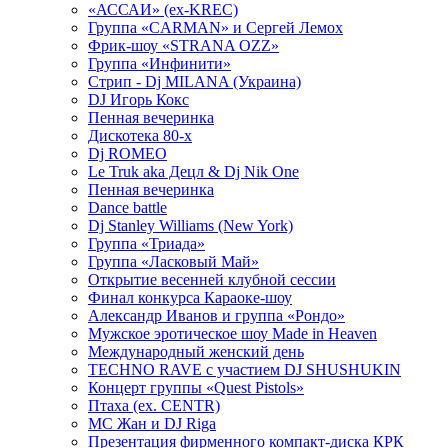
«АССАИ» (ex-KREC)
Группа «CARMAN» и Сергей Лемох
Фрик-шоу «STRANA OZZ»
Группа «Инфинити»
Стрип - Dj MILANA (Украина)
DJ Игорь Кокс
Пенная вечеринка
Дискотека 80-х
Dj ROMEO
Le Truk aka Децл & Dj Nik One
Пенная вечеринка
Dance battle
Dj Stanley Williams (New York)
Группа «Триада»
Группа «Ласковый Май»
Открытие весенней клубной сессии
Финал конкурса Караоке-шоу
Александр Иванов и группа «Рондо»
Мужское эротическое шоу Made in Heaven
Международный женский день
TECHNO RAVE с участием DJ SHUSHUKIN
Концерт группы «Quest Pistols»
Птаха (ex. CENTR)
МС Жан и DJ Riga
Презентация фирменного компакт-диска КРК