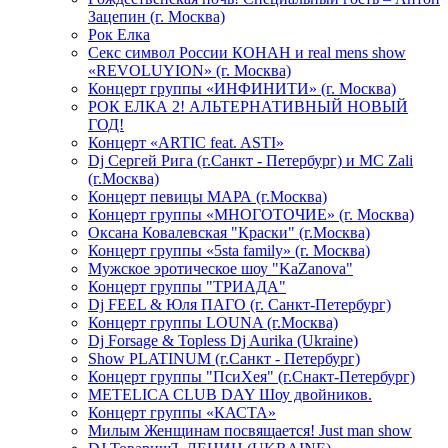
Зацепин (г. Москва)
Рок Елка
Секс символ России КОНАН и real mens show
«REVOLUYION» (г. Москва)
Концерт группы «ИНФИНИТИ» (г. Москва)
РОК ЕЛКА 2! АЛЬТЕРНАТИВНЫЙ НОВЫЙ
ГОД!
Концерт «ARTIC feat. ASTI»
Dj Сергей Рига (г.Санкт - Петербург) и MC Zali
(г.Москва)
Концерт певицы МАРА (г.Москва)
Концерт группы «МНОГОТОЧИЕ» (г. Москва)
Оксана Ковалевская "Краски" (г.Москва)
Концерт группы «5sta family» (г. Москва)
Мужское эротическое шоу "KaZanova"
Концерт группы "ТРИАДА"
Dj FEEL & Юля ПАГО (г. Санкт-Петербург)
Концерт группы LOUNA (г.Москва)
Dj Forsage & Topless Dj Aurika (Ukraine)
Show PLATINUM (г.Санкт - Петербург)
Концерт группы "ПсиХея" (г.Снакт-Петербург)
METELICA CLUB DAY Шоу двойников.
Концерт группы «КАСТА»
Милым Женщинам посвящается! Just man show