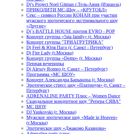
Dj's Project Noel Gitman г.Тель-Авив (Израиль)
ПРИКОЛИТИ МС-Шоу – «КРУТОБЛ»
Секс – символ России КОНАН при участии
мужского эротического экстримального шоу
«Другие»
Dj`s BATTLE HOUSE против EVRO - POP
Концерт группы «5sta family» (г. Москва)
Концерт группы "ТРИАГРУТРИКА"
Dj Feel & Юля Паго (г. Санкт - Петербург)
Dj Fire Lady (г.Москва)
Концерт группы «Demo» (г. Москва)
Пенная вечеринка
Dj Alexey Romeo (г. Санкт – Петербург)
Программа «МС ШОУ»
Концерт Александра Барыкина (г. Москва)
Эротическое стресс шоу «Платинум» (г. Санкт –
Петербург)
ADRENALINE PARTY Плюс – Women Dance
Скандальное концертное шоу "Репера СЯВА"
МС ШОУ
DJ Yankovski (г. Москва)
Мужское эротическое шоу «Made in Heaven»
(г.Москва)
Эротическое шоу «Джакомо Казанова»
Adrenaline party плюс