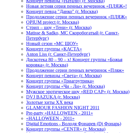
Концерт певицы «Натали» (г. Москва)
Новая летняя серия пенных вечеринок «ПЛЯЖ»!
Концерт певца "Данко" (г. Москва)
Продолжение серии пенных вечеринок «ПЛЯЖ»
OPIUM project (г. Москва)
Стрип – шоу «Тени» (г. Москва)
Matissе & Sadko, MC Скоробогатый (г. Санкт-
Петербург)
Новый сезон «МС ШОУ»
Концерт группы «КАСТА»
Anton Liss (г. Санкт-Петербург)
Дискотека 80 – 90 – х! Концерт группы «Божья
коровка» (г. Москва)
Продолжение серии пенных вечеринок «Пляж»
Концерт певицы «Света» (г. Москва)
Концерт группы «Триагрутрика»
Концерт группы «Чи - Ли» (г. Москва)
Мужское эротическое шоу «RED CAP» (г. Москва)
DVJ BAZUKA (г. Москва)
Золотые хиты XX века
GLAMOUR FASHION NIGHT 2011
Pre-party «HALLOWEEN - 2011»
«HALLOWEEN - 2011»
Digital Emotions - Володя Фонарев (Dj Фонарь)
Концерт группы «CENTR» (г. Москва)