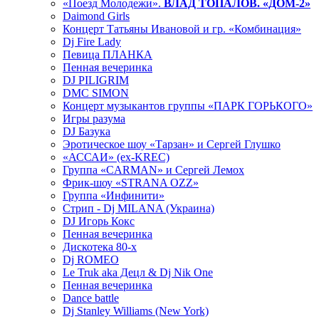
«Поезд Молодежи».
ВЛАД ТОПАЛОВ. «ДОМ-2»
Daimond Girls
Концерт Татьяны Ивановой и гр. «Комбинация»
Dj Fire Lady
Певица ПЛАНКА
Пенная вечеринка
DJ PILIGRIM
DMC SIMON
Концерт музыкантов группы «ПАРК ГОРЬКОГО»
Игры разума
DJ Базука
Эротическое шоу «Тарзан» и Сергей Глушко
«АССАИ» (ex-KREC)
Группа «CARMAN» и Сергей Лемох
Фрик-шоу «STRANA OZZ»
Группа «Инфинити»
Стрип - Dj MILANA (Украина)
DJ Игорь Кокс
Пенная вечеринка
Дискотека 80-х
Dj ROMEO
Le Truk aka Децл & Dj Nik One
Пенная вечеринка
Dance battle
Dj Stanley Williams (New York)