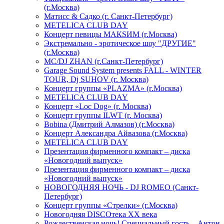
(г.Москва)
Матисс & Садко (г. Санкт-Петербург)
METELICA CLUB DAY
Концерт певицы МАКSИМ (г.Москва)
Экстремально - эротическое шоу "ДРУГИЕ"
(г.Москва)
МС/DJ ZHAN (г.Санкт-Петербург)
Garage Sound System presents FALL - WINTER
TOUR, Dj SUHOV (г. Москва)
Концерт группы «PLAZMA» (г.Москва)
METELICA CLUB DAY
Концерт «Loc Dog» (г. Москва)
Концерт группы ILWT (г. Москва)
Bobina (Дмитрий Алмазов) (г.Москва)
Концерт Александра Айвазова (г.Москва)
METELICA CLUB DAY
Презентация фирменного компакт – диска
«Новогодний выпуск»
Презентация фирменного компакт – диска
«Новогодний выпуск»
НОВОГОДНЯЯ НОЧЬ - DJ ROMEO (Санкт-
Петербург)
Концерт группы «Стрелки» (г.Москва)
Новогодняя DISCOтека ХХ века
Рождественская ночь! Специальный гость – Антон