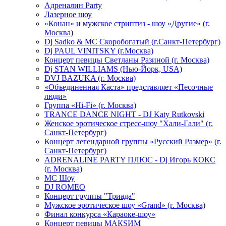
Адреналин Party
Лазерное шоу
«Конан» и мужское стриптиз - шоу «Другие» (г.
Москва)
Dj Sadko & МС Скоробогатый (г.Санкт-Петербург)
Dj PAUL VINITSKY (г.Москва)
Концерт певицы Светланы Разиной (г. Москва)
Dj STAN WILLIAMS (Нью-Йорк, USA)
DVJ BAZUKA (г. Москва)
«Объединенная Каста» представляет «Песочные
люди»
Группа «Hi-Fi» (г. Москва)
TRANCE DANCE NIGHT - DJ Katy Rutkovski
Женское эротическое стресс-шоу "Хали-Гали" (г.
Санкт-Петербург)
Концерт легендарной группы «Русский Размер» (г.
Санкт-Петербург)
ADRENALINE PARTY ПЛЮС - Dj Игорь КОКС
(г. Москва)
MC Шоу
DJ ROMEO
Концерт группы "Триада"
Мужское эротическое шоу «Grand» (г. Москва)
Финал конкурса «Караоке-шоу»
Концерт певицы МАКSИМ