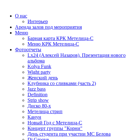
О нас
Интерьер
Аренда залов под мероприятия
Меню
Барная карта КРК Метелица-С
Меню КРК Метелица-С
Фотоотчеты
Lx24 (Алексей Назаров). Презентация нового
альбома
Kolya Funk
Wight party
Женский день
Клубника со сливками (часть 2)
Jazz bass
Definition
Strip show
Диско 80-х
Метелица стрип
Канун
Новый Год с Метелица-С
Концерт группы "Корни"
День студента при участии МС Белова
Dj Groove