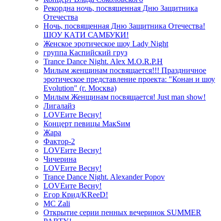
Рекордна ночь, посвященная Дню Защитника
Отечества
Ночь, посвященная Дню Защитника Отечества!
ШОУ КАТИ САМБУКИ!
Женское эротическое шоу Lady Night
группа Каспийский груз
Trance Dance Night. Alex M.O.R.P.H
Милым женщинам посвящается!!! Праздничное
эротическое представление проекта: "Конан и шоу
Evolution" (г. Москва)
Милым Женщинам посвящается! Just man show!
Лигалайз
LOVEите Весну!
Концерт певицы МакSим
Жара
Фактор-2
LOVEите Весну!
Чичерина
LOVEите Весну!
Trance Dance Night. Alexander Popov
LOVEите Весну!
Егор Крид/KReeD!
MC Zali
Открытие серии пенных вечеринок SUMMER