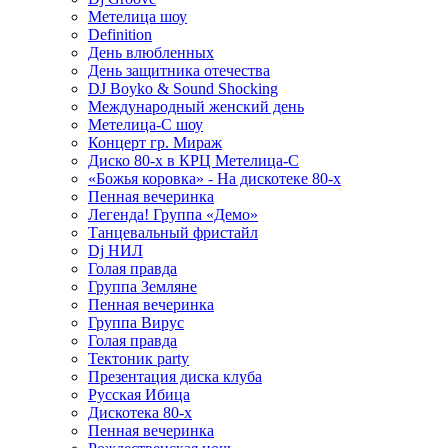
Метелица шоу
Definition
День влюбленных
День защитника отечества
DJ Boyko & Sound Shocking
Международный женский день
Метелица-С шоу
Концерт гр. Мираж
Диско 80-х в КРЦ Метелица-С
«Божья коровка» - На дискотеке 80-х
Пенная вечеринка
Легенда! Группа «Демо»
Танцевальный фристайл
Dj НИЛ
Голая правда
Группа Земляне
Пенная вечеринка
Группа Вирус
Голая правда
Тектоник party
Презентация диска клуба
Русская Ибица
Дискотека 80-х
Пенная вечеринка