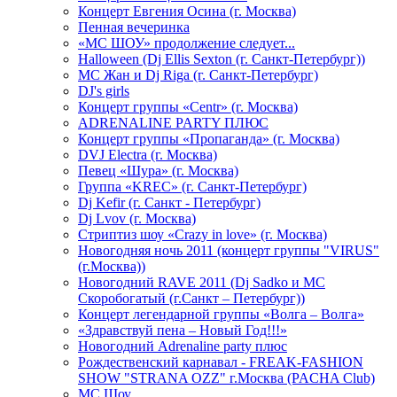
Концерт Евгения Осина (г. Москва)
Пенная вечеринка
«МС ШОУ» продолжение следует...
Halloween (Dj Ellis Sexton (г. Санкт-Петербург))
МС Жан и Dj Riga (г. Санкт-Петербург)
DJ's girls
Концерт группы «Centr» (г. Москва)
ADRENALINE PARTY ПЛЮС
Концерт группы «Пропаганда» (г. Москва)
DVJ Electra (г. Москва)
Певец «Шура» (г. Москва)
Группа «KREC» (г. Санкт-Петербург)
Dj Kefir (г. Санкт - Петербург)
Dj Lvov (г. Москва)
Стриптиз шоу «Crazy in love» (г. Москва)
Новогодняя ночь 2011 (концерт группы "VIRUS"
(г.Москва))
Новогодний RAVE 2011 (Dj Sadko и MC
Скоробогатый (г.Санкт – Петербург))
Концерт легендарной группы «Волга – Волга»
«Здравствуй пена – Новый Год!!!»
Новогодний Adrenaline party плюс
Рождественский карнавал - FREAK-FASHION
SHOW "STRANA OZZ" г.Москва (PACHA Club)
MC Шоу