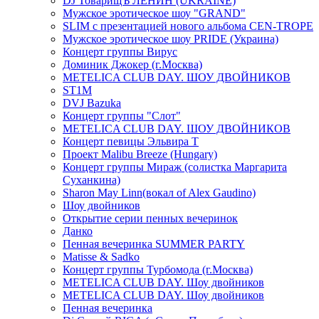
DJ ТоварищЪ ЛЕНИН (UKRAINE)
Мужское эротическое шоу "GRAND"
SLIM с презентацией нового альбома CEN-TROPE
Мужское эротическое шоу PRIDE (Украина)
Концерт группы Вирус
Доминик Джокер (г.Москва)
METELICA CLUB DAY. ШОУ ДВОЙНИКОВ
ST1M
DVJ Bazuka
Концерт группы "Слот"
METELICA CLUB DAY. ШОУ ДВОЙНИКОВ
Концерт певицы Эльвира Т
Проект Malibu Breeze (Hungary)
Концерт группы Мираж (солистка Маргарита
Суханкина)
Sharon May Linn(вокал of Alex Gaudino)
Шоу двойников
Открытие серии пенных вечеринок
Данко
Пенная вечеринка SUMMER PARTY
Matisse & Sadko
Концерт группы Турбомода (г.Москва)
METELICA CLUB DAY. Шоу двойников
METELICA CLUB DAY. Шоу двойников
Пенная вечеринка