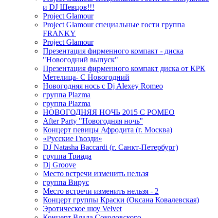
и DJ Шевцов!!!
Project Glamour
Project Glamour специальные гости группа
FRANKY
Project Glamour
Презентация фирменного компакт - диска
"Новогодний выпуск"
Презентация фирменного компакт диска от КРК
Метелица- С Новогодний
Новогодняя нось с Dj Alexey Romeo
группа Plazma
группа Plazma
НОВОГОДНЯЯ НОЧЬ 2015 C РОМЕО
After Party "Новогодняя ночь"
Концерт певицы Афродита (г. Москва)
«Русские Гвозди»
DJ Natasha Baccardi (г. Санкт-Петербург)
группа Триада
Dj Groove
Место встречи изменить нельзя
группа Вирус
Место встречи изменить нельзя - 2
Концерт группы Краски (Оксана Ковалевская)
Эротическое шоу Velvet
Концерт Влада Соколовского