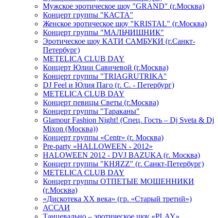
Мужское эротическое шоу "GRAND" (г.Москва)
Концерт группы "КАСТА"
Женское эротическое шоу "KRISTAL" (г.Москва)
Концерт группы "МАЛЬЧИШНИК"
Эротическое шоу КАТИ САМБУКИ (г.Санкт-
Петербург)
METELICA CLUB DAY
Концерт Юлии Савичевой (г.Москва)
Концерт группы "TRIAGRUTRIKA"
DJ Feel и Юлия Паго (г. С. - Петербург)
METELICA CLUB DAY
Концерт певицы Светы (г.Москва)
Концерт группы "Тараканы"
Glamour Fashion Night! (Спец. Гость – Dj Sveta & Dj
Mixon (Москва))
Концерт группы «Centr» (г. Москва)
Pre-party «HALLOWEEN - 2012»
HALOWEEN 2012 - DVJ BAZUKA (г. Москва)
Концерт группы "КНЯZZ" (г. Санкт-Петербург)
METELICA CLUB DAY
Концерт группы ОТПЕТЫЕ МОШЕННИКИ
(г.Москва)
«Дискотека ХХ века» (гр. «Старый третий»)
АССАИ
Танцевально – эротическое шоу «PLAY»