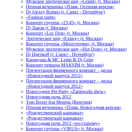
Мужское эротическое шоу «Grand» (г. Москва)
Пенная вечеринка «Пляж. Осенняя версия»
Dj Alexey Romeo (г. Санкт - Петербург)
«Fashion night»
Концерт группы «23:45» (г. Москва)
Dj Львов (г. Москва)
Концерт «Loc Dog» (г. Москва)
Эротическое шоу «Extasy» (г. Москва)
Концерт группы «Многоточие» (г. Москва)
Мужское эротическое шоу «Hot Dogs» (г. Москва)
Dj Цветкоff (г. Санкт - Петербург)
Карандаш & МС Lenin & Dj Grim
Концерт певицы МАКSIМ (г. Москва)
Презентация фирменного компакт – диска
«Новогодний выпуск 2012»
Презентация фирменного компакт – диска
«Новогодний выпуск 2012»
Новогоднее Pre-Party «Zamorozki show»
Новогодняя ночь 2012
Tom Boxer feat Morena (Венгрия)
Пенная вечеринка «Пляж. Новогодняя версия»
«Рождественский карнавал»
«Рождественский карнавал»
Новогодняя ночь 2012 «по-старому»
Концерт группы «VIRUS» (г. Москва)