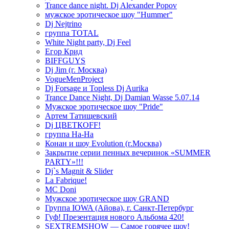
Trance dance night. Dj Alexander Popov
мужское эротическое шоу "Hummer"
Dj Nejtrino
группа TOTAL
White Night party, Dj Feel
Егор Крид
BIFFGUYS
Dj Jim (г. Москва)
VogueMenProject
Dj Forsage и Topless Dj Aurika
Trance Dance Night, Dj Damian Wasse 5.07.14
Мужское эротическое шоу "Pride"
Артем Татищевский
Dj ЦВЕТКOFF!
группа На-На
Конан и шоу Evolution (г.Москва)
Закрытие серии пенных вечеринок «SUMMER
PARTY»!!!
Dj`s Magnit & Slider
La Fabrique!
MC Doni
Мужское эротическое шоу GRAND
Группа IOWA (Айова), г. Санкт-Петербург
Гуф! Презентация нового Альбома 420!
SEXTREMSHOW — Самое горячее шоу!