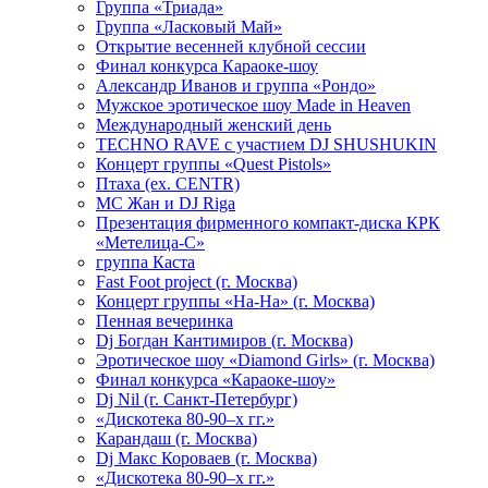
Группа «Триада»
Группа «Ласковый Май»
Открытие весенней клубной сессии
Финал конкурса Караоке-шоу
Александр Иванов и группа «Рондо»
Мужское эротическое шоу Made in Heaven
Международный женский день
TECHNO RAVE с участием DJ SHUSHUKIN
Концерт группы «Quest Pistols»
Птаха (ex. CENTR)
МС Жан и DJ Riga
Презентация фирменного компакт-диска КРК
«Метелица-С»
группа Каста
Fast Foot project (г. Москва)
Концерт группы «На-На» (г. Москва)
Пенная вечеринка
Dj Богдан Кантимиров (г. Москва)
Эротическое шоу «Diamond Girls» (г. Москва)
Финал конкурса «Караоке-шоу»
Dj Nil (г. Санкт-Петербург)
«Дискотека 80-90–х гг.»
Карандаш (г. Москва)
Dj Макс Короваев (г. Москва)
«Дискотека 80-90–х гг.»