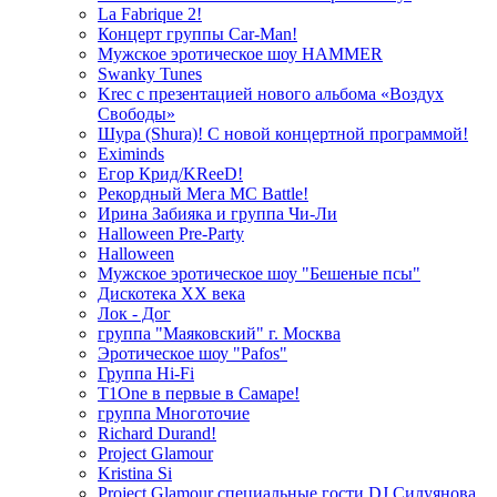
La Fabrique 2!
Концерт группы Car-Man!
Мужское эротическое шоу HAMMER
Swanky Tunes
Krec с презентацией нового альбома «Воздух
Свободы»
Шура (Shura)! С новой концертной программой!
Eximinds
Егор Крид/KReeD!
Рекордный Мега МС Battle!
Ирина Забияка и группа Чи-Ли
Halloween Pre-Party
Halloween
Мужское эротическое шоу "Бешеные псы"
Дискотека ХХ века
Лок - Дог
группа "Маяковский" г. Москва
Эротическое шоу "Pafos"
Группа Hi-Fi
T1One в первые в Самаре!
группа Многоточие
Richard Durand!
Project Glamour
Kristina Si
Project Glamour специальные гости DJ Силуянова