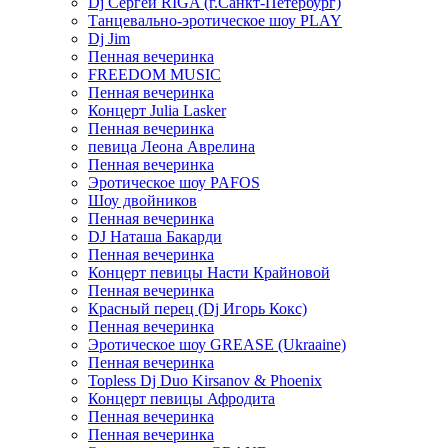
Dj Сергей RIGA (г.Санкт-Петербург)
Танцевально-эротическое шоу PLAY
Dj Jim
Пенная вечеринка
FREEDOM MUSIC
Пенная вечеринка
Концерт Julia Lasker
Пенная вечеринка
певица Леона Аврелина
Пенная вечеринка
Эротическое шоу PAFOS
Шоу двойников
Пенная вечеринка
DJ Наташа Бакарди
Пенная вечеринка
Концерт певицы Насти Крайновой
Пенная вечеринка
Красный перец (Dj Игорь Кокс)
Пенная вечеринка
Эротическое шоу GREASE (Ukraaine)
Пенная вечеринка
Topless Dj Duo Kirsanov & Phoenix
Концерт певицы Афродита
Пенная вечеринка
Пенная вечеринка