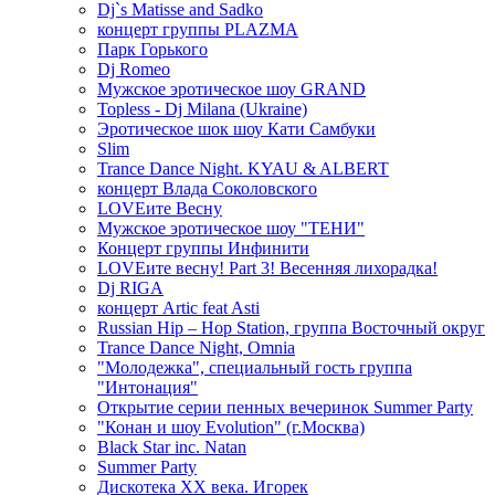
Dj`s Matisse and Sadko
концерт группы PLAZMA
Парк Горького
Dj Romeo
Мужское эротическое шоу GRAND
Topless - Dj Milana (Ukraine)
Эротическое шок шоу Кати Самбуки
Slim
Trance Dance Night. KYAU & ALBERT
концерт Влада Соколовского
LOVEите Весну
Мужское эротическое шоу "ТЕНИ"
Концерт группы Инфинити
LOVEите весну! Part 3! Весенняя лихорадка!
Dj RIGA
концерт Artic feat Asti
Russian Hip – Hop Station, группа Восточный округ
Trance Dance Night, Omnia
"Молодежка", специальный гость группа
"Интонация"
Открытие серии пенных вечеринок Summer Party
"Конан и шоу Evolution" (г.Москва)
Black Star inc. Natan
Summer Party
Дискотека ХХ века. Игорек