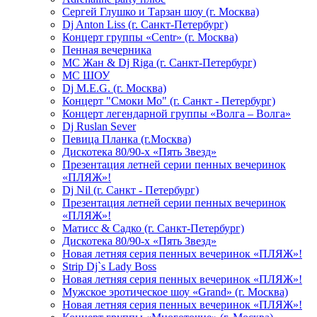
Сергей Глушко и Тарзан шоу (г. Москва)
Dj Anton Liss (г. Санкт-Петербург)
Концерт группы «Centr» (г. Москва)
Пенная вечерника
МС Жан & Dj Riga (г. Санкт-Петербург)
МС ШОУ
Dj M.E.G. (г. Москва)
Концерт "Смоки Мо" (г. Санкт - Петербург)
Концерт легендарной группы «Волга – Волга»
Dj Ruslan Sever
Певица Планка (г.Москва)
Дискотека 80/90-х «Пять Звезд»
Презентация летней серии пенных вечеринок
«ПЛЯЖ»!
Dj Nil (г. Санкт - Петербург)
Презентация летней серии пенных вечеринок
«ПЛЯЖ»!
Матисс & Садко (г. Санкт-Петербург)
Дискотека 80/90-х «Пять Звезд»
Новая летняя серия пенных вечеринок «ПЛЯЖ»!
Strip Dj`s Lady Boss
Новая летняя серия пенных вечеринок «ПЛЯЖ»!
Мужское эротическое шоу «Grand» (г. Москва)
Новая летняя серия пенных вечеринок «ПЛЯЖ»!