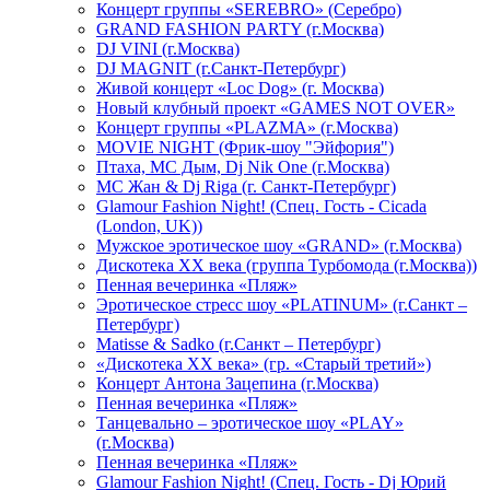
Концерт группы «SEREBRO» (Серебро)
GRAND FASHION PARTY (г.Москва)
DJ VINI (г.Москва)
DJ MAGNIT (г.Санкт-Петербург)
Живой концерт «Loc Dog» (г. Москва)
Новый клубный проект «GAMES NOT OVER»
Концерт группы «PLAZMA» (г.Москва)
MOVIE NIGHT (Фрик-шоу "Эйфория")
Птаха, МС Дым, Dj Nik One (г.Москва)
МС Жан & Dj Riga (г. Санкт-Петербург)
Glamour Fashion Night! (Спец. Гость - Cicada
(London, UK))
Мужское эротическое шоу «GRAND» (г.Москва)
Дискотека XX века (группа Турбомода (г.Москва))
Пенная вечеринка «Пляж»
Эротическое стресс шоу «PLATINUM» (г.Санкт –
Петербург)
Matisse & Sadko (г.Санкт – Петербург)
«Дискотека ХХ века» (гр. «Старый третий»)
Концерт Антона Зацепина (г.Москва)
Пенная вечеринка «Пляж»
Танцевально – эротическое шоу «PLAY»
(г.Москва)
Пенная вечеринка «Пляж»
Glamour Fashion Night! (Спец. Гость - Dj Юрий