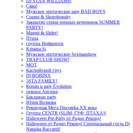
DJ STAN WILLIAMS!
Сява!
Мужское эротическое шоу BAD BOYS
Cosmo & Skorobogatiy
Закрытие серии пенных вечеринок SUMMER
PARTY!
Magnit & Slider!
Птаха
группа Инфинити
Kristina Si
Мужское эротическое Sexmanshow
TRAP CLUB SHOW!
МОТ
Каспийский груз
Dj BOBINA
5STA FAMILY!
Конан и шоу Evolution
певица Ангина
Баклажан party
Юлия Волкова
Рекордная Мега Discoteka XX века
Группа CENTR (SLIM, ГУФ, ПТАХА)!
Halloween Pre-Party от Радио Рекорд!
Halloween от Радио Рекорд! Специальный гость Dj
Natasha Baccardi!