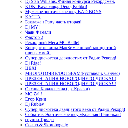
Dj Stan Williams. Финал конкурса Рекордсмен.
KDK: Kavabanga, Depo, Kolibri!
Мужское эротическое шоу BAD BOYS
КАСТА
Баклажан Party часть вторая!
Dj MY!
Чаян Фамали
Фактор 2
Рекордный Мега МС Battle!
Концерт певицы МакSим с новой концертной
программой!
Супер дискотека девяностых от Радио Рекорд!
Dj Riga!
ЦЕХ!
МНОГОТОЧИЕ/DOTSFAM(Руставели, Санчес)
ПРЕЗЕНТАЦИЯ НОВОГОДНЕГО ДИСКА!!!
ПРЕЗЕНТАЦИЯ НОВОГОДНЕГО ДИСКА!!!
Оксана Ковалевская (гр. Краски)
MC Zali!
Егор Крид
Dj Rublev
Супер дискотека двадцатого века от Радио Рекорд!
Событие: Эротическое шоу «Красная Шапочка»!
группа Триада
Cosmo & Skorobogatiy