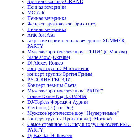
Эротическое шоу GRAND
Пенная вечеринка
MC Zali
Пенная вечеринка
Женское эротическое Эрика шоу
Пенная вечеринка
Artic feat Asti
закрытие серии пенных вечеринок SUMMER
PARTY
Мужское эротическое шоу "ТЕНИ" (г. Москва)
Slade show (Ukraine)
Dj Alexey Romeo
концерт группы Многоточие
концерт группы Братья Гримм
РУССКИЕ ГВОЗДИ
Концерт певицы Света
Мужское эротическое шоу "PRIDE"
Trance Dance Night, OMNIA
DJ-Topless Форсаж и Аурика
Electrodog 2 (Loc Dog)
Мужское эротическое шоу "Неудержимые"
концерт группы Пропаганда (г.Москва)
Самое страшное МС шоу в году. Halloween PRE-
PARTY
Dj Bazuka_Halloween