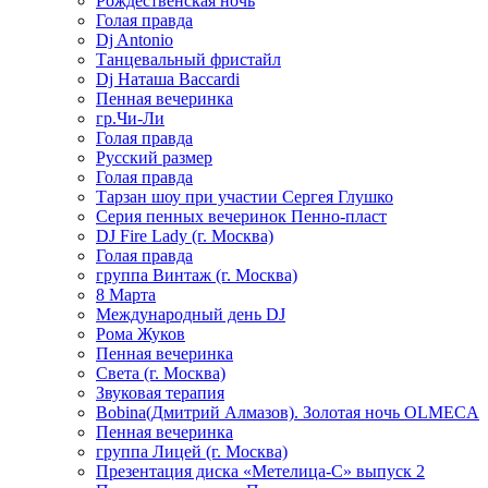
Рождественская ночь
Голая правда
Dj Antonio
Танцевальный фристайл
Dj Наташа Baccardi
Пенная вечеринка
гр.Чи-Ли
Голая правда
Русский размер
Голая правда
Тарзан шоу при участии Сергея Глушко
Серия пенных вечеринок Пенно-пласт
DJ Fire Lady (г. Москва)
Голая правда
группа Винтаж (г. Москва)
8 Марта
Международный день DJ
Рома Жуков
Пенная вечеринка
Света (г. Москва)
Звуковая терапия
Bobina(Дмитрий Алмазов). Золотая ночь OLMECA
Пенная вечеринка
группа Лицей (г. Москва)
Презентация диска «Метелица-С» выпуск 2