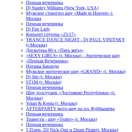
Пенная вечеринка
Dj Stanley Williams (New York, USA)
Мужское стриптиз шоу «Made in Heaven» г.
Москва
Пенная вечеринка
Dj Fire Lady
Концерт группы «25/17»
TRANCE DANCE NIGHT - Dj PAUL VINITSKY
(г.Москва)
Дискотека 80-х «Пять звёзд»
«SEXY GIRLS» (г. Москва) - Эротическое шоу
«Пенная Вечеринка»
Hаташа Бакарди
Мужское эротическое шоу «GRAND» (г. Москва)
Dj Jim (г. Москва)
ST1M (г. Москва)
Пенная вечеринка
Шоу толстушек «Достояние Республики» (г.
Москва)
Yolan & Kenia (г. Москва)
AFTERPARTY мото-шоу на пл. Куйбышева
Пенная вечеринка
Травести - шоу «Teatro» (г. Москва)
Пенная вечеринка
5 Плюх, DJ Nick-One и Drum Pirate(г. Москва)