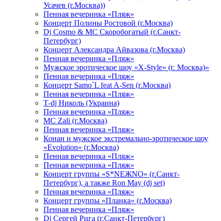
Усачев (г.Москва))
Пенная вечеринка «Пляж»
Концерт Полины Ростовой (г.Москва)
Dj Cosmo & МС Скоробогатый (г.Санкт-
Петербург)
Концерт Александра Айвазова (г.Москва)
Пенная вечеринка «Пляж»
Мужское эротическое шоу «X-Style» (г. Москва)»
Пенная вечеринка «Пляж»
Концерт Samo`L feat A-Sen (г.Москва)
Пенная вечеринка «Пляж»
Т-dj Николь (Украина)
Пенная вечеринка «Пляж»
МС Zali (г.Москва)
Пенная вечеринка «Пляж»
Конан и мужское экстремально-эротическое шоу
«Evolution» (г.Москва)
Пенная вечеринка «Пляж»
Пенная вечеринка «Пляж»
Концерт группы «S*NEЖNO» (г.Санкт-
Петербург), а также Ron May (dj set)
Пенная вечеринка «Пляж»
Концерт группы «Планка» (г.Москва)
Пенная вечеринка «Пляж»
Dj Сергей Рига (г.Санкт-Петербург)