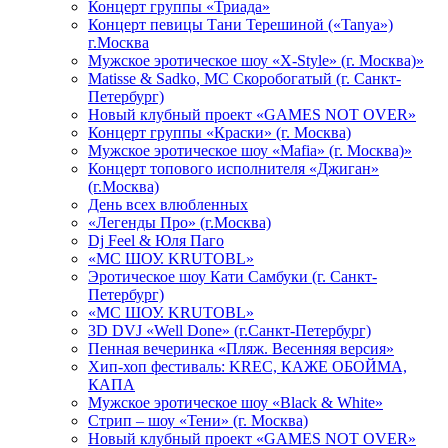
Концерт группы «Триада»
Концерт певицы Тани Терешиной («Tanya»)
г.Москва
Мужское эротическое шоу «X-Style» (г. Москва)»
Matissе & Sadko, MC Скоробогатый (г. Санкт-
Петербург)
Новый клубный проект «GAMES NOT OVER»
Концерт группы «Краски» (г. Москва)
Мужское эротическое шоу «Mafia» (г. Москва)»
Концерт топового исполнителя «Джиган»
(г.Москва)
День всех влюбленных
«Легенды Про» (г.Москва)
Dj Feel & Юля Паго
«МС ШОУ. KRUTOBL»
Эротическое шоу Кати Самбуки (г. Санкт-
Петербург)
«МС ШОУ. KRUTOBL»
3D DVJ «Well Done» (г.Санкт-Петербург)
Пенная вечеринка «Пляж. Весенняя версия»
Хип-хоп фестиваль: KREC, КАЖЕ ОБОЙМА,
КАПА
Мужское эротическое шоу «Black & White»
Стрип – шоу «Тени» (г. Москва)
Новый клубный проект «GAMES NOT OVER»