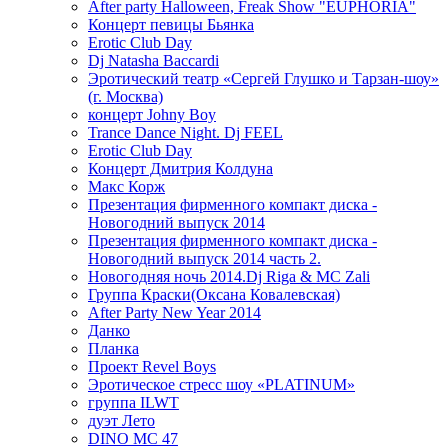
After party Halloween, Freak Show "EUPHORIA"
Концерт певицы Бьянка
Erotic Club Day
Dj Natasha Baccardi
Эротический театр «Сергей Глушко и Тарзан-шоу»
(г. Москва)
концерт Johny Boy
Trance Dance Night. Dj FEEL
Erotic Club Day
Концерт Дмитрия Колдуна
Макс Корж
Презентация фирменного компакт диска -
Новогодний выпуск 2014
Презентация фирменного компакт диска -
Новогодний выпуск 2014 часть 2.
Новогодняя ночь 2014.Dj Riga & MC Zali
Группа Краски(Оксана Ковалевская)
After Party New Year 2014
Данко
Планка
Проект Revel Boys
Эротическое стресс шоу «PLATINUM»
группа ILWT
дуэт Лето
DINO MC 47