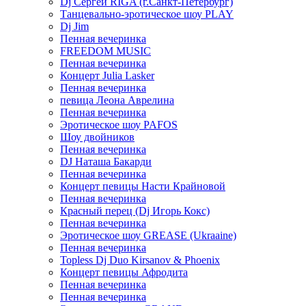
Dj Сергей RIGA (г.Санкт-Петербург)
Танцевально-эротическое шоу PLAY
Dj Jim
Пенная вечеринка
FREEDOM MUSIC
Пенная вечеринка
Концерт Julia Lasker
Пенная вечеринка
певица Леона Аврелина
Пенная вечеринка
Эротическое шоу PAFOS
Шоу двойников
Пенная вечеринка
DJ Наташа Бакарди
Пенная вечеринка
Концерт певицы Насти Крайновой
Пенная вечеринка
Красный перец (Dj Игорь Кокс)
Пенная вечеринка
Эротическое шоу GREASE (Ukraaine)
Пенная вечеринка
Topless Dj Duo Kirsanov & Phoenix
Концерт певицы Афродита
Пенная вечеринка
Пенная вечеринка