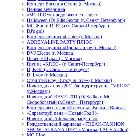
Концерт Евгения Осина (г. Москва)
Пенная вечеринка
«МС ШОУ» продолжение следует...
Halloween (Dj Ellis Sexton (г. Санкт-Петербург))
МС Жан и Dj Riga (г. Санкт-Петербург)
DJ's girls
Концерт группы «Centr» (г. Москва)
ADRENALINE PARTY ПЛЮС
Концерт группы «Пропаганда» (г. Москва)
DVJ Electra (г. Москва)
Певец «Шура» (г. Москва)
Группа «KREC» (г. Санкт-Петербург)
Dj Kefir (г. Санкт - Петербург)
Dj Lvov (г. Москва)
Стриптиз шоу «Crazy in love» (г. Москва)
Новогодняя ночь 2011 (концерт группы "VIRUS"
(г.Москва))
Новогодний RAVE 2011 (Dj Sadko и MC
Скоробогатый (г.Санкт – Петербург))
Концерт легендарной группы «Волга – Волга»
«Здравствуй пена – Новый Год!!!»
Новогодний Adrenaline party плюс
Рождественский карнавал - FREAK-FASHION
SHOW "STRANA OZZ" г.Москва (PACHA Club)
MC Шоу