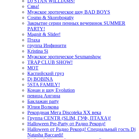
DJ STAN WILLIAMS!
Сява!
Мужское эротическое шоу BAD BOYS
Cosmo & Skorobogatiy
Закрытие серии пенных вечеринок SUMMER
PARTY!
Magnit & Slider!
Птаха
группа Инфинити
Kristina Si
Мужское эротическое Sexmanshow
TRAP CLUB SHOW!
МОТ
Каспийский груз
Dj BOBINA
5STA FAMILY!
Конан и шоу Evolution
певица Ангина
Баклажан party
Юлия Волкова
Рекордная Мега Discoteka XX века
Группа CENTR (SLIM, ГУФ, ПТАХА)!
Halloween Pre-Party от Радио Рекорд!
Halloween от Радио Рекорд! Специальный гость Dj
Natasha Baccardi!