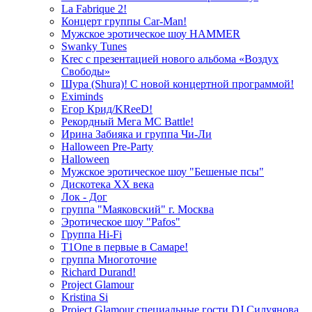
La Fabrique 2!
Концерт группы Car-Man!
Мужское эротическое шоу HAMMER
Swanky Tunes
Krec с презентацией нового альбома «Воздух
Свободы»
Шура (Shura)! С новой концертной программой!
Eximinds
Егор Крид/KReeD!
Рекордный Мега МС Battle!
Ирина Забияка и группа Чи-Ли
Halloween Pre-Party
Halloween
Мужское эротическое шоу "Бешеные псы"
Дискотека ХХ века
Лок - Дог
группа "Маяковский" г. Москва
Эротическое шоу "Pafos"
Группа Hi-Fi
T1One в первые в Самаре!
группа Многоточие
Richard Durand!
Project Glamour
Kristina Si
Project Glamour специальные гости DJ Силуянова