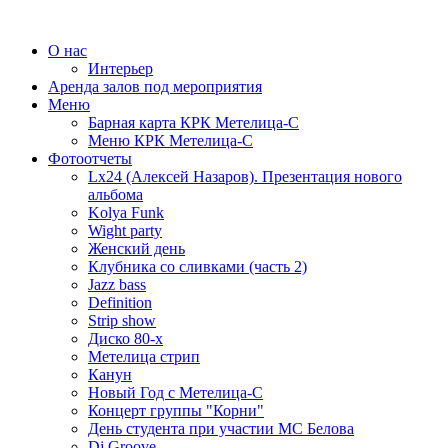
О нас
Интерьер
Аренда залов под мероприятия
Меню
Барная карта КРК Метелица-С
Меню КРК Метелица-С
Фотоотчеты
Lx24 (Алексей Назаров). Презентация нового
альбома
Kolya Funk
Wight party
Женский день
Клубника со сливками (часть 2)
Jazz bass
Definition
Strip show
Диско 80-х
Метелица стрип
Канун
Новый Год с Метелица-С
Концерт группы "Корни"
День студента при участии МС Белова
Dj Groove