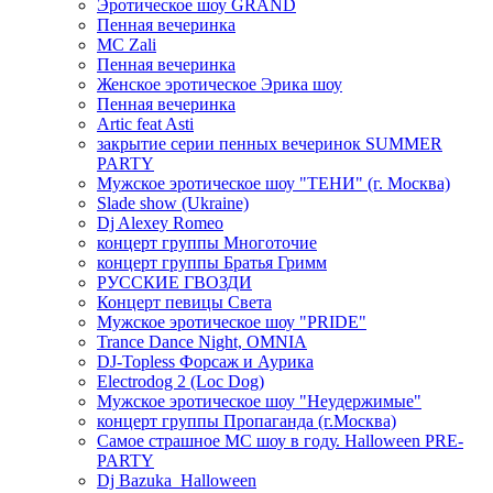
Эротическое шоу GRAND
Пенная вечеринка
MC Zali
Пенная вечеринка
Женское эротическое Эрика шоу
Пенная вечеринка
Artic feat Asti
закрытие серии пенных вечеринок SUMMER
PARTY
Мужское эротическое шоу "ТЕНИ" (г. Москва)
Slade show (Ukraine)
Dj Alexey Romeo
концерт группы Многоточие
концерт группы Братья Гримм
РУССКИЕ ГВОЗДИ
Концерт певицы Света
Мужское эротическое шоу "PRIDE"
Trance Dance Night, OMNIA
DJ-Topless Форсаж и Аурика
Electrodog 2 (Loc Dog)
Мужское эротическое шоу "Неудержимые"
концерт группы Пропаганда (г.Москва)
Самое страшное МС шоу в году. Halloween PRE-
PARTY
Dj Bazuka_Halloween