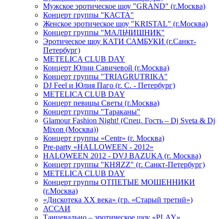
Мужское эротическое шоу "GRAND" (г.Москва)
Концерт группы "КАСТА"
Женское эротическое шоу "KRISTAL" (г.Москва)
Концерт группы "МАЛЬЧИШНИК"
Эротическое шоу КАТИ САМБУКИ (г.Санкт-
Петербург)
METELICA CLUB DAY
Концерт Юлии Савичевой (г.Москва)
Концерт группы "TRIAGRUTRIKA"
DJ Feel и Юлия Паго (г. С. - Петербург)
METELICA CLUB DAY
Концерт певицы Светы (г.Москва)
Концерт группы "Тараканы"
Glamour Fashion Night! (Спец. Гость – Dj Sveta & Dj
Mixon (Москва))
Концерт группы «Centr» (г. Москва)
Pre-party «HALLOWEEN - 2012»
HALOWEEN 2012 - DVJ BAZUKA (г. Москва)
Концерт группы "КНЯZZ" (г. Санкт-Петербург)
METELICA CLUB DAY
Концерт группы ОТПЕТЫЕ МОШЕННИКИ
(г.Москва)
«Дискотека ХХ века» (гр. «Старый третий»)
АССАИ
Танцевально – эротическое шоу «PLAY»