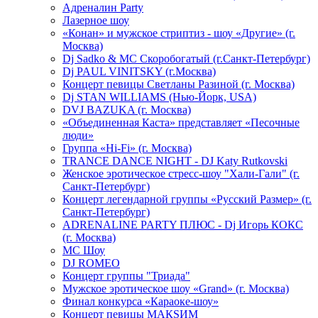
Адреналин Party
Лазерное шоу
«Конан» и мужское стриптиз - шоу «Другие» (г.
Москва)
Dj Sadko & МС Скоробогатый (г.Санкт-Петербург)
Dj PAUL VINITSKY (г.Москва)
Концерт певицы Светланы Разиной (г. Москва)
Dj STAN WILLIAMS (Нью-Йорк, USA)
DVJ BAZUKA (г. Москва)
«Объединенная Каста» представляет «Песочные
люди»
Группа «Hi-Fi» (г. Москва)
TRANCE DANCE NIGHT - DJ Katy Rutkovski
Женское эротическое стресс-шоу "Хали-Гали" (г.
Санкт-Петербург)
Концерт легендарной группы «Русский Размер» (г.
Санкт-Петербург)
ADRENALINE PARTY ПЛЮС - Dj Игорь КОКС
(г. Москва)
MC Шоу
DJ ROMEO
Концерт группы "Триада"
Мужское эротическое шоу «Grand» (г. Москва)
Финал конкурса «Караоке-шоу»
Концерт певицы МАКSИМ