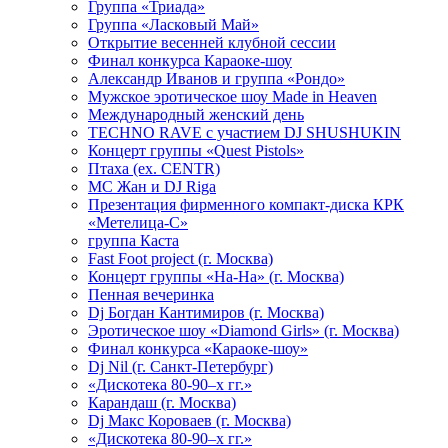
Группа «Триада»
Группа «Ласковый Май»
Открытие весенней клубной сессии
Финал конкурса Караоке-шоу
Александр Иванов и группа «Рондо»
Мужское эротическое шоу Made in Heaven
Международный женский день
TECHNO RAVE с участием DJ SHUSHUKIN
Концерт группы «Quest Pistols»
Птаха (ex. CENTR)
МС Жан и DJ Riga
Презентация фирменного компакт-диска КРК
«Метелица-С»
группа Каста
Fast Foot project (г. Москва)
Концерт группы «На-На» (г. Москва)
Пенная вечеринка
Dj Богдан Кантимиров (г. Москва)
Эротическое шоу «Diamond Girls» (г. Москва)
Финал конкурса «Караоке-шоу»
Dj Nil (г. Санкт-Петербург)
«Дискотека 80-90–х гг.»
Карандаш (г. Москва)
Dj Макс Короваев (г. Москва)
«Дискотека 80-90–х гг.»