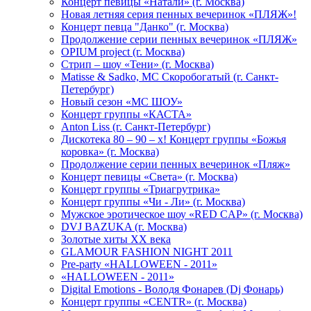
Концерт певицы «Натали» (г. Москва)
Новая летняя серия пенных вечеринок «ПЛЯЖ»!
Концерт певца "Данко" (г. Москва)
Продолжение серии пенных вечеринок «ПЛЯЖ»
OPIUM project (г. Москва)
Стрип – шоу «Тени» (г. Москва)
Matissе & Sadko, MC Скоробогатый (г. Санкт-
Петербург)
Новый сезон «МС ШОУ»
Концерт группы «КАСТА»
Anton Liss (г. Санкт-Петербург)
Дискотека 80 – 90 – х! Концерт группы «Божья
коровка» (г. Москва)
Продолжение серии пенных вечеринок «Пляж»
Концерт певицы «Света» (г. Москва)
Концерт группы «Триагрутрика»
Концерт группы «Чи - Ли» (г. Москва)
Мужское эротическое шоу «RED CAP» (г. Москва)
DVJ BAZUKA (г. Москва)
Золотые хиты XX века
GLAMOUR FASHION NIGHT 2011
Pre-party «HALLOWEEN - 2011»
«HALLOWEEN - 2011»
Digital Emotions - Володя Фонарев (Dj Фонарь)
Концерт группы «CENTR» (г. Москва)