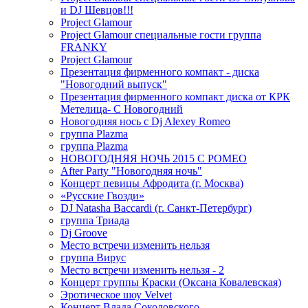
и DJ Шевцов!!!
Project Glamour
Project Glamour специальные гости группа
FRANKY
Project Glamour
Презентация фирменного компакт - диска
"Новогодний выпуск"
Презентация фирменного компакт диска от КРК
Метелица- С Новогодний
Новогодняя нось с Dj Alexey Romeo
группа Plazma
группа Plazma
НОВОГОДНЯЯ НОЧЬ 2015 C РОМЕО
After Party "Новогодняя ночь"
Концерт певицы Афродита (г. Москва)
«Русские Гвозди»
DJ Natasha Baccardi (г. Санкт-Петербург)
группа Триада
Dj Groove
Место встречи изменить нельзя
группа Вирус
Место встречи изменить нельзя - 2
Концерт группы Краски (Оксана Ковалевская)
Эротическое шоу Velvet
Концерт Влада Соколовского