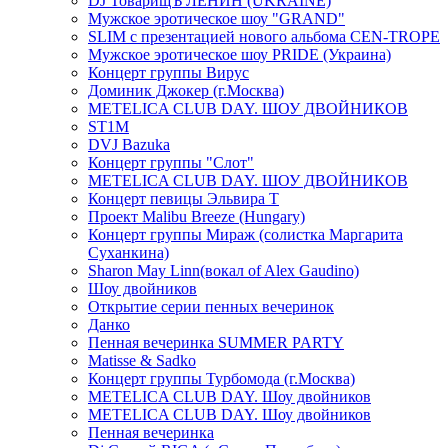
DJ ТоварищЪ ЛЕНИН (UKRAINE)
Мужское эротическое шоу "GRAND"
SLIM с презентацией нового альбома CEN-TROPE
Мужское эротическое шоу PRIDE (Украина)
Концерт группы Вирус
Доминик Джокер (г.Москва)
METELICA CLUB DAY. ШОУ ДВОЙНИКОВ
ST1M
DVJ Bazuka
Концерт группы "Слот"
METELICA CLUB DAY. ШОУ ДВОЙНИКОВ
Концерт певицы Эльвира Т
Проект Malibu Breeze (Hungary)
Концерт группы Мираж (солистка Маргарита
Суханкина)
Sharon May Linn(вокал of Alex Gaudino)
Шоу двойников
Открытие серии пенных вечеринок
Данко
Пенная вечеринка SUMMER PARTY
Matisse & Sadko
Концерт группы Турбомода (г.Москва)
METELICA CLUB DAY. Шоу двойников
METELICA CLUB DAY. Шоу двойников
Пенная вечеринка