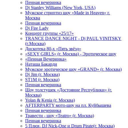
Пенная вечеринка
Dj Stanley Williams (New York, USA)
Мужское стриптиз шоу «Made in Heaven» г.
Москва
Пенная вечеринка
Dj Fire Lady
Концерт группы «25/17»
TRANCE DANCE NIGHT - Dj PAUL VINITSKY
(г.Москва)
Дискотека 80-х «Пять звёзд»
«SEXY GIRLS» (г. Москва) - Эротическое шоу
«Пенная Вечеринка»
Hаташа Бакарди
Мужское эротическое шоу «GRAND» (г. Москва)
Dj Jim (г. Москва)
ST1M (г. Москва)
Пенная вечеринка
Шоу толстушек «Достояние Республики» (г.
Москва)
Yolan & Kenia (г. Москва)
AFTERPARTY мото-шоу на пл. Куйбышева
Пенная вечеринка
Травести - шоу «Teatro» (г. Москва)
Пенная вечеринка
5 Плюх, DJ Nick-One и Drum Pirate(г. Москва)