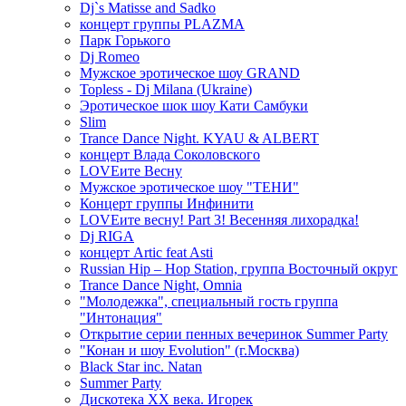
Dj`s Matisse and Sadko
концерт группы PLAZMA
Парк Горького
Dj Romeo
Мужское эротическое шоу GRAND
Topless - Dj Milana (Ukraine)
Эротическое шок шоу Кати Самбуки
Slim
Trance Dance Night. KYAU & ALBERT
концерт Влада Соколовского
LOVEите Весну
Мужское эротическое шоу "ТЕНИ"
Концерт группы Инфинити
LOVEите весну! Part 3! Весенняя лихорадка!
Dj RIGA
концерт Artic feat Asti
Russian Hip – Hop Station, группа Восточный округ
Trance Dance Night, Omnia
"Молодежка", специальный гость группа
"Интонация"
Открытие серии пенных вечеринок Summer Party
"Конан и шоу Evolution" (г.Москва)
Black Star inc. Natan
Summer Party
Дискотека ХХ века. Игорек