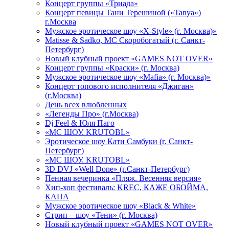
Концерт группы «Триада»
Концерт певицы Тани Терешиной («Tanya»)
г.Москва
Мужское эротическое шоу «X-Style» (г. Москва)»
Matissе & Sadko, MC Скоробогатый (г. Санкт-
Петербург)
Новый клубный проект «GAMES NOT OVER»
Концерт группы «Краски» (г. Москва)
Мужское эротическое шоу «Mafia» (г. Москва)»
Концерт топового исполнителя «Джиган»
(г.Москва)
День всех влюбленных
«Легенды Про» (г.Москва)
Dj Feel & Юля Паго
«МС ШОУ. KRUTOBL»
Эротическое шоу Кати Самбуки (г. Санкт-
Петербург)
«МС ШОУ. KRUTOBL»
3D DVJ «Well Done» (г.Санкт-Петербург)
Пенная вечеринка «Пляж. Весенняя версия»
Хип-хоп фестиваль: KREC, КАЖЕ ОБОЙМА,
КАПА
Мужское эротическое шоу «Black & White»
Стрип – шоу «Тени» (г. Москва)
Новый клубный проект «GAMES NOT OVER»