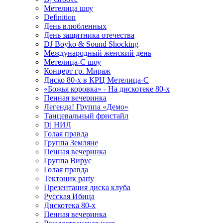
Метелица шоу
Definition
День влюбленных
День защитника отечества
DJ Boyko & Sound Shocking
Международный женский день
Метелица-С шоу
Концерт гр. Мираж
Диско 80-х в КРЦ Метелица-С
«Божья коровка» - На дискотеке 80-х
Пенная вечеринка
Легенда! Группа «Демо»
Танцевальный фристайл
Dj НИЛ
Голая правда
Группа Земляне
Пенная вечеринка
Группа Вирус
Голая правда
Тектоник party
Презентация диска клуба
Русская Ибица
Дискотека 80-х
Пенная вечеринка