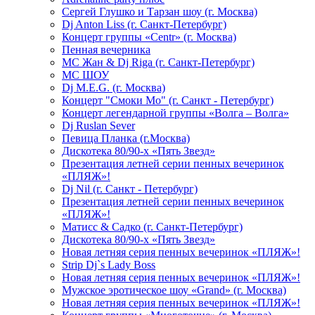
Сергей Глушко и Тарзан шоу (г. Москва)
Dj Anton Liss (г. Санкт-Петербург)
Концерт группы «Centr» (г. Москва)
Пенная вечерника
МС Жан & Dj Riga (г. Санкт-Петербург)
МС ШОУ
Dj M.E.G. (г. Москва)
Концерт "Смоки Мо" (г. Санкт - Петербург)
Концерт легендарной группы «Волга – Волга»
Dj Ruslan Sever
Певица Планка (г.Москва)
Дискотека 80/90-х «Пять Звезд»
Презентация летней серии пенных вечеринок
«ПЛЯЖ»!
Dj Nil (г. Санкт - Петербург)
Презентация летней серии пенных вечеринок
«ПЛЯЖ»!
Матисс & Садко (г. Санкт-Петербург)
Дискотека 80/90-х «Пять Звезд»
Новая летняя серия пенных вечеринок «ПЛЯЖ»!
Strip Dj`s Lady Boss
Новая летняя серия пенных вечеринок «ПЛЯЖ»!
Мужское эротическое шоу «Grand» (г. Москва)
Новая летняя серия пенных вечеринок «ПЛЯЖ»!