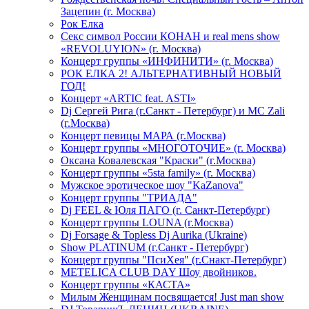
Зацепин (г. Москва)
Рок Елка
Секс символ России КОНАН и real mens show
«REVOLUYION» (г. Москва)
Концерт группы «ИНФИНИТИ» (г. Москва)
РОК ЕЛКА 2! АЛЬТЕРНАТИВНЫЙ НОВЫЙ
ГОД!
Концерт «ARTIC feat. ASTI»
Dj Сергей Рига (г.Санкт - Петербург) и MC Zali
(г.Москва)
Концерт певицы МАРА (г.Москва)
Концерт группы «МНОГОТОЧИЕ» (г. Москва)
Оксана Ковалевская "Краски" (г.Москва)
Концерт группы «5sta family» (г. Москва)
Мужское эротическое шоу "KaZanova"
Концерт группы "ТРИАДА"
Dj FEEL & Юля ПАГО (г. Санкт-Петербург)
Концерт группы LOUNA (г.Москва)
Dj Forsage & Topless Dj Aurika (Ukraine)
Show PLATINUM (г.Санкт - Петербург)
Концерт группы "ПсиХея" (г.Снакт-Петербург)
METELICA CLUB DAY Шоу двойников.
Концерт группы «КАСТА»
Милым Женщинам посвящается! Just man show