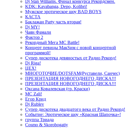
Dj Stan Williams. Финал конкурса Рекордсмен.
KDK: Kavabanga, Depo, Kolibri!
Мужское эротическое шоу BAD BOYS
КАСТА
Баклажан Party часть вторая!
Dj MY!
Чаян Фамали
Фактор 2
Рекордный Мега МС Battle!
Концерт певицы МакSим с новой концертной
программой!
Супер дискотека девяностых от Радио Рекорд!
Dj Riga!
ЦЕХ!
МНОГОТОЧИЕ/DOTSFAM(Руставели, Санчес)
ПРЕЗЕНТАЦИЯ НОВОГОДНЕГО ДИСКА!!!
ПРЕЗЕНТАЦИЯ НОВОГОДНЕГО ДИСКА!!!
Оксана Ковалевская (гр. Краски)
MC Zali!
Егор Крид
Dj Rublev
Супер дискотека двадцатого века от Радио Рекорд!
Событие: Эротическое шоу «Красная Шапочка»!
группа Триада
Cosmo & Skorobogatiy