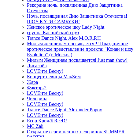
Рекордна ночь, посвященная Дню Защитника
Отечества
Ночь, посвященная Дню Защитника Отечества!
ШОУ КАТИ САМБУКИ!
Женское эротическое шоу Lady Night
группа Каспийский груз
Trance Dance Night. Alex M.O.R.P.H
Милым женщинам посвящается!!! Праздничное
эротическое представление проекта: "Конан и шоу
Evolution" (г. Москва)
Милым Женщинам посвящается! Just man show!
Лигалайз
LOVEите Весну!
Концерт певицы МакSим
Жара
Фактор-2
LOVEите Весну!
Чичерина
LOVEите Весну!
Trance Dance Night. Alexander Popov
LOVEите Весну!
Егор Крид/KReeD!
MC Zali
Открытие серии пенных вечеринок SUMMER