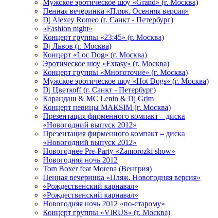
Мужское эротическое шоу «Grand» (г. Москва)
Пенная вечеринка «Пляж. Осенняя версия»
Dj Alexey Romeo (г. Санкт - Петербург)
«Fashion night»
Концерт группы «23:45» (г. Москва)
Dj Львов (г. Москва)
Концерт «Loc Dog» (г. Москва)
Эротическое шоу «Extasy» (г. Москва)
Концерт группы «Многоточие» (г. Москва)
Мужское эротическое шоу «Hot Dogs» (г. Москва)
Dj Цветкоff (г. Санкт - Петербург)
Карандаш & МС Lenin & Dj Grim
Концерт певицы МАКSIМ (г. Москва)
Презентация фирменного компакт – диска
«Новогодний выпуск 2012»
Презентация фирменного компакт – диска
«Новогодний выпуск 2012»
Новогоднее Pre-Party «Zamorozki show»
Новогодняя ночь 2012
Tom Boxer feat Morena (Венгрия)
Пенная вечеринка «Пляж. Новогодняя версия»
«Рождественский карнавал»
«Рождественский карнавал»
Новогодняя ночь 2012 «по-старому»
Концерт группы «VIRUS» (г. Москва)