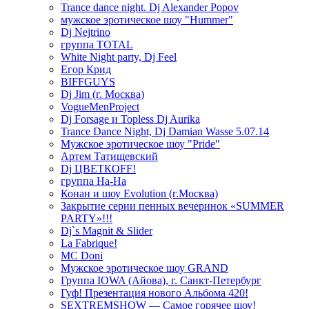
Trance dance night. Dj Alexander Popov
мужское эротическое шоу "Hummer"
Dj Nejtrino
группа TOTAL
White Night party, Dj Feel
Егор Крид
BIFFGUYS
Dj Jim (г. Москва)
VogueMenProject
Dj Forsage и Topless Dj Aurika
Trance Dance Night, Dj Damian Wasse 5.07.14
Мужское эротическое шоу "Pride"
Артем Татищевский
Dj ЦВЕТКOFF!
группа На-На
Конан и шоу Evolution (г.Москва)
Закрытие серии пенных вечеринок «SUMMER
PARTY»!!!
Dj`s Magnit & Slider
La Fabrique!
MC Doni
Мужское эротическое шоу GRAND
Группа IOWA (Айова), г. Санкт-Петербург
Гуф! Презентация нового Альбома 420!
SEXTREMSHOW — Самое горячее шоу!