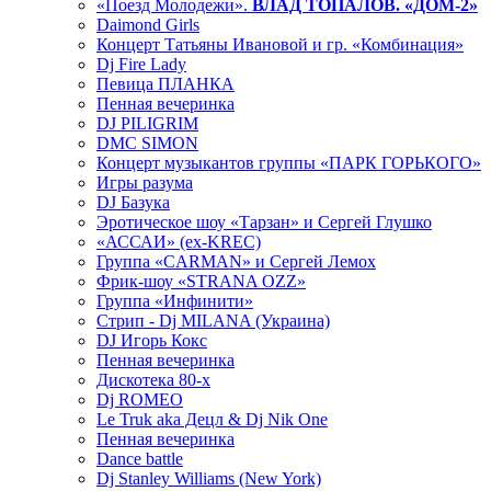
«Поезд Молодежи».
ВЛАД ТОПАЛОВ. «ДОМ-2»
Daimond Girls
Концерт Татьяны Ивановой и гр. «Комбинация»
Dj Fire Lady
Певица ПЛАНКА
Пенная вечеринка
DJ PILIGRIM
DMC SIMON
Концерт музыкантов группы «ПАРК ГОРЬКОГО»
Игры разума
DJ Базука
Эротическое шоу «Тарзан» и Сергей Глушко
«АССАИ» (ex-KREC)
Группа «CARMAN» и Сергей Лемох
Фрик-шоу «STRANA OZZ»
Группа «Инфинити»
Стрип - Dj MILANA (Украина)
DJ Игорь Кокс
Пенная вечеринка
Дискотека 80-х
Dj ROMEO
Le Truk aka Децл & Dj Nik One
Пенная вечеринка
Dance battle
Dj Stanley Williams (New York)