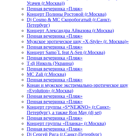
Усачев (г.Москва))
Пенная вечеринка «Пляж»
Концерт Полины Ростовой (г.Москва)
Dj Cosmo & МС Скоробогатый (г.Санкт-
Петербург)
Концерт Александра Айвазова (г.Москва)
Пенная вечеринка «Пляж»
Мужское эротическое шоу «X-Style» (г. Москва)»
Пенная вечеринка «Пляж»
Концерт Samo`L feat A-Sen (г.Москва)
Пенная вечеринка «Пляж»
Т-dj Николь (Украина)
Пенная вечеринка «Пляж»
МС Zali (г.Москва)
Пенная вечеринка «Пляж»
Конан и мужское экстремально-эротическое шоу
«Evolution» (г.Москва)
Пенная вечеринка «Пляж»
Пенная вечеринка «Пляж»
Концерт группы «S*NEЖNO» (г.Санкт-
Петербург), а также Ron May (dj set)
Пенная вечеринка «Пляж»
Концерт группы «Планка» (г.Москва)
Пенная вечеринка «Пляж»
Dj Сергей Рига (г.Санкт-Петербург)