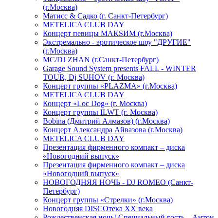
(г.Москва)
Матисс & Садко (г. Санкт-Петербург)
METELICA CLUB DAY
Концерт певицы МАКSИМ (г.Москва)
Экстремально - эротическое шоу "ДРУГИЕ"
(г.Москва)
МС/DJ ZHAN (г.Санкт-Петербург)
Garage Sound System presents FALL - WINTER
TOUR, Dj SUHOV (г. Москва)
Концерт группы «PLAZMA» (г.Москва)
METELICA CLUB DAY
Концерт «Loc Dog» (г. Москва)
Концерт группы ILWT (г. Москва)
Bobina (Дмитрий Алмазов) (г.Москва)
Концерт Александра Айвазова (г.Москва)
METELICA CLUB DAY
Презентация фирменного компакт – диска
«Новогодний выпуск»
Презентация фирменного компакт – диска
«Новогодний выпуск»
НОВОГОДНЯЯ НОЧЬ - DJ ROMEO (Санкт-
Петербург)
Концерт группы «Стрелки» (г.Москва)
Новогодняя DISCOтека ХХ века
Рождественская ночь! Специальный гость – Антон