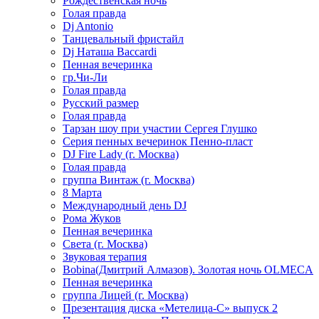
Рождественская ночь
Голая правда
Dj Antonio
Танцевальный фристайл
Dj Наташа Baccardi
Пенная вечеринка
гр.Чи-Ли
Голая правда
Русский размер
Голая правда
Тарзан шоу при участии Сергея Глушко
Серия пенных вечеринок Пенно-пласт
DJ Fire Lady (г. Москва)
Голая правда
группа Винтаж (г. Москва)
8 Марта
Международный день DJ
Рома Жуков
Пенная вечеринка
Света (г. Москва)
Звуковая терапия
Bobina(Дмитрий Алмазов). Золотая ночь OLMECA
Пенная вечеринка
группа Лицей (г. Москва)
Презентация диска «Метелица-С» выпуск 2