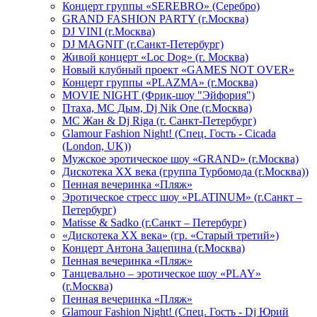
Концерт группы «SEREBRO» (Серебро)
GRAND FASHION PARTY (г.Москва)
DJ VINI (г.Москва)
DJ MAGNIT (г.Санкт-Петербург)
Живой концерт «Loc Dog» (г. Москва)
Новый клубный проект «GAMES NOT OVER»
Концерт группы «PLAZMA» (г.Москва)
MOVIE NIGHT (Фрик-шоу "Эйфория")
Птаха, МС Дым, Dj Nik One (г.Москва)
МС Жан & Dj Riga (г. Санкт-Петербург)
Glamour Fashion Night! (Спец. Гость - Cicada
(London, UK))
Мужское эротическое шоу «GRAND» (г.Москва)
Дискотека XX века (группа Турбомода (г.Москва))
Пенная вечеринка «Пляж»
Эротическое стресс шоу «PLATINUM» (г.Санкт –
Петербург)
Matisse & Sadko (г.Санкт – Петербург)
«Дискотека ХХ века» (гр. «Старый третий»)
Концерт Антона Зацепина (г.Москва)
Пенная вечеринка «Пляж»
Танцевально – эротическое шоу «PLAY»
(г.Москва)
Пенная вечеринка «Пляж»
Glamour Fashion Night! (Спец. Гость - Dj Юрий