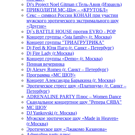
Dj's Project Noel Gitman г.Тель-Авив (Израиль)
ПРИКОЛИТИ МС-Шоу – «КРУТОБЛ»
Секс – символ России КОНАН при участии
мужского эротического экстримального шоу
«Другие»
Dj`s BATTLE HOUSE против EVRO - POP
Концерт группы «5sta family» (г. Москва)
Концерт группы "ТРИАГРУТРИКА"
Dj Feel & Юля Паго (г. Санкт - Петербург)
Dj Fire Lady (г.Москва)
Концерт группы «Demo» (г. Москва)
Пенная вечеринка
Dj Alexey Romeo (г. Санкт – Петербург)
Программа «МС ШОУ»
Концерт Александра Барыкина (г. Москва)
Эротическое стресс шоу «Платинум» (г. Санкт –
Петербург)
ADRENALINE PARTY Плюс – Women Dance
Скандальное концертное шоу "Репера СЯВА"
МС ШОУ
DJ Yankovski (г. Москва)
Мужское эротическое шоу «Made in Heaven»
(г.Москва)
Эротическое шоу «Джакомо Казанова»
Adrenaline party плюс