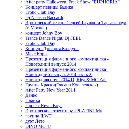
After party Halloween, Freak Show "EUPHORIA"
Концерт певицы Бьянка
Erotic Club Day
Dj Natasha Baccardi
Эротический театр «Сергей Глушко и Тарзан-шоу»
(г. Москва)
концерт Johny Boy
Trance Dance Night. Dj FEEL
Erotic Club Day
Концерт Дмитрия Колдуна
Макс Корж
Презентация фирменного компакт диска -
Новогодний выпуск 2014
Презентация фирменного компакт диска -
Новогодний выпуск 2014 часть 2.
Новогодняя ночь 2014.Dj Riga & MC Zali
Группа Краски(Оксана Ковалевская)
After Party New Year 2014
Данко
Планка
Проект Revel Boys
Эротическое стресс шоу «PLATINUM»
группа ILWT
дуэт Лето
DINO MC 47