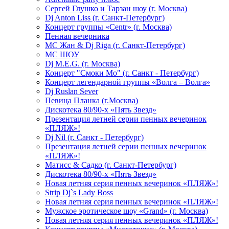
Сергей Глушко и Тарзан шоу (г. Москва)
Dj Anton Liss (г. Санкт-Петербург)
Концерт группы «Centr» (г. Москва)
Пенная вечерника
МС Жан & Dj Riga (г. Санкт-Петербург)
МС ШОУ
Dj M.E.G. (г. Москва)
Концерт "Смоки Мо" (г. Санкт - Петербург)
Концерт легендарной группы «Волга – Волга»
Dj Ruslan Sever
Певица Планка (г.Москва)
Дискотека 80/90-х «Пять Звезд»
Презентация летней серии пенных вечеринок
«ПЛЯЖ»!
Dj Nil (г. Санкт - Петербург)
Презентация летней серии пенных вечеринок
«ПЛЯЖ»!
Матисс & Садко (г. Санкт-Петербург)
Дискотека 80/90-х «Пять Звезд»
Новая летняя серия пенных вечеринок «ПЛЯЖ»!
Strip Dj`s Lady Boss
Новая летняя серия пенных вечеринок «ПЛЯЖ»!
Мужское эротическое шоу «Grand» (г. Москва)
Новая летняя серия пенных вечеринок «ПЛЯЖ»!