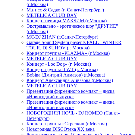
(г.Москва)
Матисс & Садко (г. Санкт-Петербург)
METELICA CLUB DAY
Концерт певицы МАКSИМ (г.Москва)
Экстремально - эротическое шоу "ДРУГИЕ"
(г.Москва)
МС/DJ ZHAN (г.Санкт-Петербург)
Garage Sound System presents FALL - WINTER
TOUR, Dj SUHOV (г. Москва)
Концерт группы «PLAZMA» (г.Москва)
METELICA CLUB DAY
Концерт «Loc Dog» (г. Москва)
Концерт группы ILWT (г. Москва)
Bobina (Дмитрий Алмазов) (г.Москва)
Концерт Александра Айвазова (г.Москва)
METELICA CLUB DAY
Презентация фирменного компакт – диска
«Новогодний выпуск»
Презентация фирменного компакт – диска
«Новогодний выпуск»
НОВОГОДНЯЯ НОЧЬ - DJ ROMEO (Санкт-
Петербург)
Концерт группы «Стрелки» (г.Москва)
Новогодняя DISCOтека ХХ века
Рождественская ночь! Специальный гость – Антон