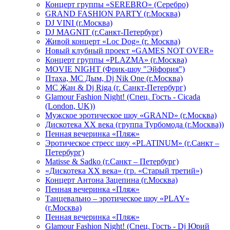
Концерт группы «SEREBRO» (Серебро)
GRAND FASHION PARTY (г.Москва)
DJ VINI (г.Москва)
DJ MAGNIT (г.Санкт-Петербург)
Живой концерт «Loc Dog» (г. Москва)
Новый клубный проект «GAMES NOT OVER»
Концерт группы «PLAZMA» (г.Москва)
MOVIE NIGHT (Фрик-шоу "Эйфория")
Птаха, МС Дым, Dj Nik One (г.Москва)
МС Жан & Dj Riga (г. Санкт-Петербург)
Glamour Fashion Night! (Спец. Гость - Cicada
(London, UK))
Мужское эротическое шоу «GRAND» (г.Москва)
Дискотека XX века (группа Турбомода (г.Москва))
Пенная вечеринка «Пляж»
Эротическое стресс шоу «PLATINUM» (г.Санкт –
Петербург)
Matisse & Sadko (г.Санкт – Петербург)
«Дискотека ХХ века» (гр. «Старый третий»)
Концерт Антона Зацепина (г.Москва)
Пенная вечеринка «Пляж»
Танцевально – эротическое шоу «PLAY»
(г.Москва)
Пенная вечеринка «Пляж»
Glamour Fashion Night! (Спец. Гость - Dj Юрий