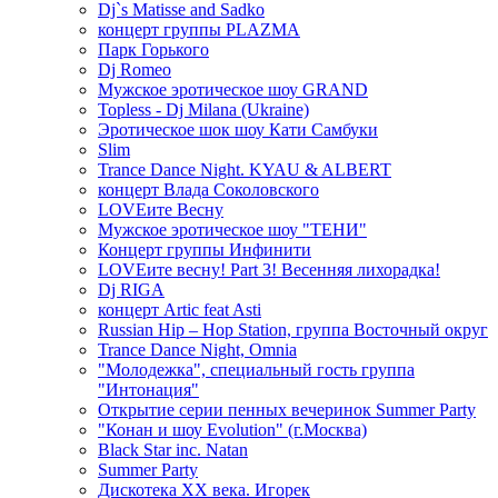
Dj`s Matisse and Sadko
концерт группы PLAZMA
Парк Горького
Dj Romeo
Мужское эротическое шоу GRAND
Topless - Dj Milana (Ukraine)
Эротическое шок шоу Кати Самбуки
Slim
Trance Dance Night. KYAU & ALBERT
концерт Влада Соколовского
LOVEите Весну
Мужское эротическое шоу "ТЕНИ"
Концерт группы Инфинити
LOVEите весну! Part 3! Весенняя лихорадка!
Dj RIGA
концерт Artic feat Asti
Russian Hip – Hop Station, группа Восточный округ
Trance Dance Night, Omnia
"Молодежка", специальный гость группа
"Интонация"
Открытие серии пенных вечеринок Summer Party
"Конан и шоу Evolution" (г.Москва)
Black Star inc. Natan
Summer Party
Дискотека ХХ века. Игорек