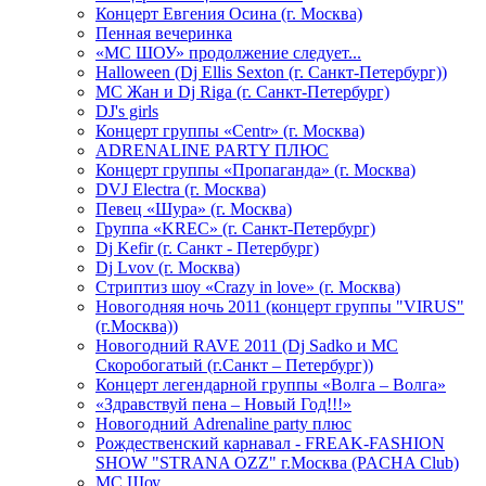
Концерт Евгения Осина (г. Москва)
Пенная вечеринка
«МС ШОУ» продолжение следует...
Halloween (Dj Ellis Sexton (г. Санкт-Петербург))
МС Жан и Dj Riga (г. Санкт-Петербург)
DJ's girls
Концерт группы «Centr» (г. Москва)
ADRENALINE PARTY ПЛЮС
Концерт группы «Пропаганда» (г. Москва)
DVJ Electra (г. Москва)
Певец «Шура» (г. Москва)
Группа «KREC» (г. Санкт-Петербург)
Dj Kefir (г. Санкт - Петербург)
Dj Lvov (г. Москва)
Стриптиз шоу «Crazy in love» (г. Москва)
Новогодняя ночь 2011 (концерт группы "VIRUS"
(г.Москва))
Новогодний RAVE 2011 (Dj Sadko и MC
Скоробогатый (г.Санкт – Петербург))
Концерт легендарной группы «Волга – Волга»
«Здравствуй пена – Новый Год!!!»
Новогодний Adrenaline party плюс
Рождественский карнавал - FREAK-FASHION
SHOW "STRANA OZZ" г.Москва (PACHA Club)
MC Шоу