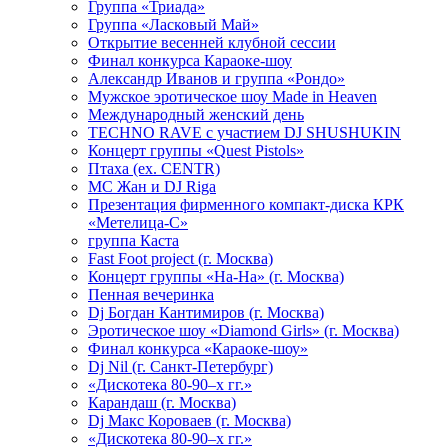
Группа «Триада»
Группа «Ласковый Май»
Открытие весенней клубной сессии
Финал конкурса Караоке-шоу
Александр Иванов и группа «Рондо»
Мужское эротическое шоу Made in Heaven
Международный женский день
TECHNO RAVE с участием DJ SHUSHUKIN
Концерт группы «Quest Pistols»
Птаха (ex. CENTR)
МС Жан и DJ Riga
Презентация фирменного компакт-диска КРК
«Метелица-С»
группа Каста
Fast Foot project (г. Москва)
Концерт группы «На-На» (г. Москва)
Пенная вечеринка
Dj Богдан Кантимиров (г. Москва)
Эротическое шоу «Diamond Girls» (г. Москва)
Финал конкурса «Караоке-шоу»
Dj Nil (г. Санкт-Петербург)
«Дискотека 80-90–х гг.»
Карандаш (г. Москва)
Dj Макс Короваев (г. Москва)
«Дискотека 80-90–х гг.»