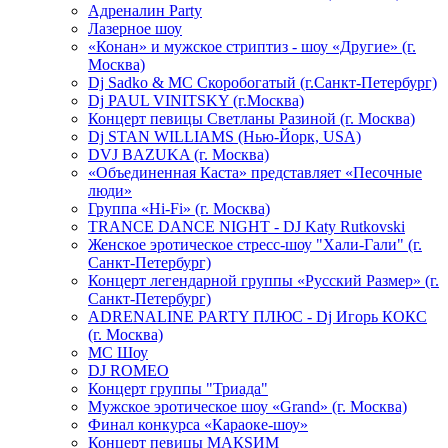
Адреналин Party
Лазерное шоу
«Конан» и мужское стриптиз - шоу «Другие» (г.
Москва)
Dj Sadko & МС Скоробогатый (г.Санкт-Петербург)
Dj PAUL VINITSKY (г.Москва)
Концерт певицы Светланы Разиной (г. Москва)
Dj STAN WILLIAMS (Нью-Йорк, USA)
DVJ BAZUKA (г. Москва)
«Объединенная Каста» представляет «Песочные
люди»
Группа «Hi-Fi» (г. Москва)
TRANCE DANCE NIGHT - DJ Katy Rutkovski
Женское эротическое стресс-шоу "Хали-Гали" (г.
Санкт-Петербург)
Концерт легендарной группы «Русский Размер» (г.
Санкт-Петербург)
ADRENALINE PARTY ПЛЮС - Dj Игорь КОКС
(г. Москва)
MC Шоу
DJ ROMEO
Концерт группы "Триада"
Мужское эротическое шоу «Grand» (г. Москва)
Финал конкурса «Караоке-шоу»
Концерт певицы МАКSИМ