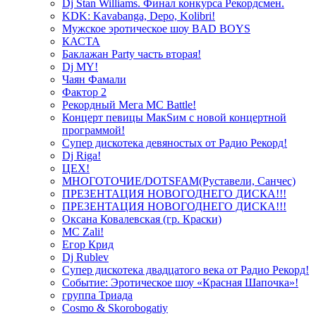
Dj Stan Williams. Финал конкурса Рекордсмен.
KDK: Kavabanga, Depo, Kolibri!
Мужское эротическое шоу BAD BOYS
КАСТА
Баклажан Party часть вторая!
Dj MY!
Чаян Фамали
Фактор 2
Рекордный Мега МС Battle!
Концерт певицы МакSим с новой концертной
программой!
Супер дискотека девяностых от Радио Рекорд!
Dj Riga!
ЦЕХ!
МНОГОТОЧИЕ/DOTSFAM(Руставели, Санчес)
ПРЕЗЕНТАЦИЯ НОВОГОДНЕГО ДИСКА!!!
ПРЕЗЕНТАЦИЯ НОВОГОДНЕГО ДИСКА!!!
Оксана Ковалевская (гр. Краски)
MC Zali!
Егор Крид
Dj Rublev
Супер дискотека двадцатого века от Радио Рекорд!
Событие: Эротическое шоу «Красная Шапочка»!
группа Триада
Cosmo & Skorobogatiy