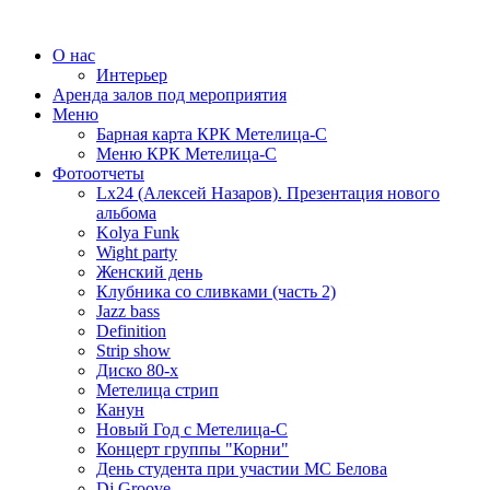
О нас
Интерьер
Аренда залов под мероприятия
Меню
Барная карта КРК Метелица-С
Меню КРК Метелица-С
Фотоотчеты
Lx24 (Алексей Назаров). Презентация нового
альбома
Kolya Funk
Wight party
Женский день
Клубника со сливками (часть 2)
Jazz bass
Definition
Strip show
Диско 80-х
Метелица стрип
Канун
Новый Год с Метелица-С
Концерт группы "Корни"
День студента при участии МС Белова
Dj Groove