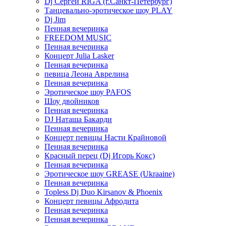
Dj Сергей RIGA (г.Санкт-Петербург)
Танцевально-эротическое шоу PLAY
Dj Jim
Пенная вечеринка
FREEDOM MUSIC
Пенная вечеринка
Концерт Julia Lasker
Пенная вечеринка
певица Леона Аврелина
Пенная вечеринка
Эротическое шоу PAFOS
Шоу двойников
Пенная вечеринка
DJ Наташа Бакарди
Пенная вечеринка
Концерт певицы Насти Крайновой
Пенная вечеринка
Красный перец (Dj Игорь Кокс)
Пенная вечеринка
Эротическое шоу GREASE (Ukraaine)
Пенная вечеринка
Topless Dj Duo Kirsanov & Phoenix
Концерт певицы Афродита
Пенная вечеринка
Пенная вечеринка