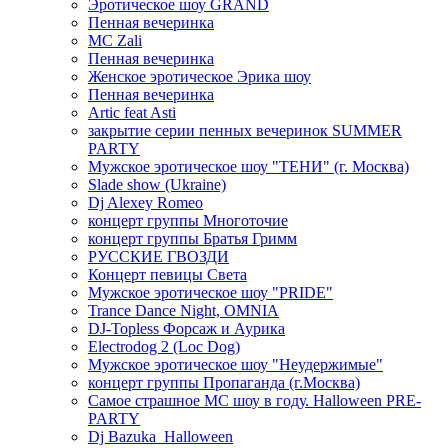
Эротическое шоу GRAND
Пенная вечеринка
MC Zali
Пенная вечеринка
Женское эротическое Эрика шоу
Пенная вечеринка
Artic feat Asti
закрытие серии пенных вечеринок SUMMER
PARTY
Мужское эротическое шоу "ТЕНИ" (г. Москва)
Slade show (Ukraine)
Dj Alexey Romeo
концерт группы Многоточие
концерт группы Братья Гримм
РУССКИЕ ГВОЗДИ
Концерт певицы Света
Мужское эротическое шоу "PRIDE"
Trance Dance Night, OMNIA
DJ-Topless Форсаж и Аурика
Electrodog 2 (Loc Dog)
Мужское эротическое шоу "Неудержимые"
концерт группы Пропаганда (г.Москва)
Самое страшное МС шоу в году. Halloween PRE-
PARTY
Dj Bazuka_Halloween