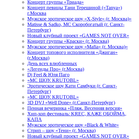
Концерт группы «Триада»
Концерт певицы Тани Терешиной («Tanya»)
г.Москва
Мужское эротическое шоу «X-Style» (г. Москва)»
Matissе & Sadko, MC Скоробогатый (г. Санкт-
Петербург)
Новый клубный проект «GAMES NOT OVER»
Концерт группы «Краски» (г. Москва)
Мужское эротическое шоу «Mafia» (г. Москва)»
Концерт топового исполнителя «Джиган»
(г.Москва)
День всех влюбленных
«Легенды Про» (г.Москва)
Dj Feel & Юля Паго
«МС ШОУ. KRUTOBL»
Эротическое шоу Кати Самбуки (г. Санкт-
Петербург)
«МС ШОУ. KRUTOBL»
3D DVJ «Well Done» (г.Санкт-Петербург)
Пенная вечеринка «Пляж. Весенняя версия»
Хип-хоп фестиваль: KREC, КАЖЕ ОБОЙМА,
КАПА
Мужское эротическое шоу «Black & White»
Стрип – шоу «Тени» (г. Москва)
Новый клубный проект «GAMES NOT OVER»