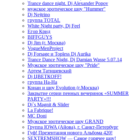
Trance dance night. Dj Alexander Popov
мужское эротическое шоу "Hummer"
Dj Nejtrino
группа TOTAL
White Night party, Dj Feel
Егор Крид
BIFFGUYS
Dj Jim (г. Москва)
VogueMenProject
Dj Forsage и Topless Dj Aurika
Trance Dance Night, Dj Damian Wasse 5.07.14
Мужское эротическое шоу "Pride"
Артем Татищевский
Dj ЦВЕТКOFF!
группа На-На
Конан и шоу Evolution (г.Москва)
Закрытие серии пенных вечеринок «SUMMER
PARTY»!!!
Dj`s Magnit & Slider
La Fabrique!
MC Doni
Мужское эротическое шоу GRAND
Группа IOWA (Айова), г. Санкт-Петербург
Гуф! Презентация нового Альбома 420!
SEXTREMSHOW — Самое горячее шоу!