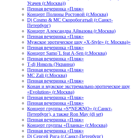
Усачев (г.Москва))
Пенная вечеринка «Пляж»
Концерт Полины Ростовой (г.Москва)
Dj Cosmo & МС Скоробогатый (г.Санкт-
Петербург)
Концерт Александра Айвазова (г.Москва)
Пенная вечеринка «Пляж»
Мужское эротическое шоу «X-Style» (г. Москва)»
Пенная вечеринка «Пляж»
Концерт Samo`L feat A-Sen (г.Москва)
Пенная вечеринка «Пляж»
Т-dj Николь (Украина)
Пенная вечеринка «Пляж»
МС Zali (г.Москва)
Пенная вечеринка «Пляж»
Конан и мужское экстремально-эротическое шоу
«Evolution» (г.Москва)
Пенная вечеринка «Пляж»
Пенная вечеринка «Пляж»
Концерт группы «S*NEЖNO» (г.Санкт-
Петербург), а также Ron May (dj set)
Пенная вечеринка «Пляж»
Концерт группы «Планка» (г.Москва)
Пенная вечеринка «Пляж»
Dj Сергей Рига (г.Санкт-Петербург)