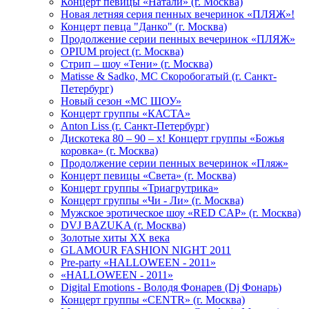
Концерт певицы «Натали» (г. Москва)
Новая летняя серия пенных вечеринок «ПЛЯЖ»!
Концерт певца "Данко" (г. Москва)
Продолжение серии пенных вечеринок «ПЛЯЖ»
OPIUM project (г. Москва)
Стрип – шоу «Тени» (г. Москва)
Matissе & Sadko, MC Скоробогатый (г. Санкт-
Петербург)
Новый сезон «МС ШОУ»
Концерт группы «КАСТА»
Anton Liss (г. Санкт-Петербург)
Дискотека 80 – 90 – х! Концерт группы «Божья
коровка» (г. Москва)
Продолжение серии пенных вечеринок «Пляж»
Концерт певицы «Света» (г. Москва)
Концерт группы «Триагрутрика»
Концерт группы «Чи - Ли» (г. Москва)
Мужское эротическое шоу «RED CAP» (г. Москва)
DVJ BAZUKA (г. Москва)
Золотые хиты XX века
GLAMOUR FASHION NIGHT 2011
Pre-party «HALLOWEEN - 2011»
«HALLOWEEN - 2011»
Digital Emotions - Володя Фонарев (Dj Фонарь)
Концерт группы «CENTR» (г. Москва)