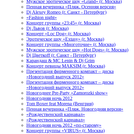
Мужское эротическое шоу «Grand» (г. Москва)
Пенная вечеринка «Пляж. Осенняя версия»
Dj Alexey Romeo (г. Санкт - Петербург)
«Fashion night»
Концерт группы «23:45» (г. Москва)
Dj Львов (г. Москва)
Концерт «Loc Dog» (г. Москва)
Эротическое шоу «Extasy» (г. Москва)
Концерт группы «Многоточие» (г. Москва)
Мужское эротическое шоу «Hot Dogs» (г. Москва)
Dj Цветкоff (г. Санкт - Петербург)
Карандаш & МС Lenin & Dj Grim
Концерт певицы МАКSIМ (г. Москва)
Презентация фирменного компакт – диска
«Новогодний выпуск 2012»
Презентация фирменного компакт – диска
«Новогодний выпуск 2012»
Новогоднее Pre-Party «Zamorozki show»
Новогодняя ночь 2012
Tom Boxer feat Morena (Венгрия)
Пенная вечеринка «Пляж. Новогодняя версия»
«Рождественский карнавал»
«Рождественский карнавал»
Новогодняя ночь 2012 «по-старому»
Концерт группы «VIRUS» (г. Москва)