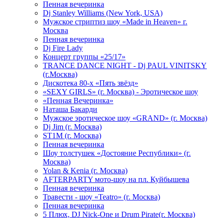
Пенная вечеринка
Dj Stanley Williams (New York, USA)
Мужское стриптиз шоу «Made in Heaven» г.
Москва
Пенная вечеринка
Dj Fire Lady
Концерт группы «25/17»
TRANCE DANCE NIGHT - Dj PAUL VINITSKY
(г.Москва)
Дискотека 80-х «Пять звёзд»
«SEXY GIRLS» (г. Москва) - Эротическое шоу
«Пенная Вечеринка»
Hаташа Бакарди
Мужское эротическое шоу «GRAND» (г. Москва)
Dj Jim (г. Москва)
ST1M (г. Москва)
Пенная вечеринка
Шоу толстушек «Достояние Республики» (г.
Москва)
Yolan & Kenia (г. Москва)
AFTERPARTY мото-шоу на пл. Куйбышева
Пенная вечеринка
Травести - шоу «Teatro» (г. Москва)
Пенная вечеринка
5 Плюх, DJ Nick-One и Drum Pirate(г. Москва)