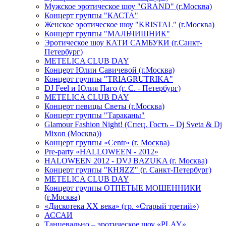
Мужское эротическое шоу "GRAND" (г.Москва)
Концерт группы "КАСТА"
Женское эротическое шоу "KRISTAL" (г.Москва)
Концерт группы "МАЛЬЧИШНИК"
Эротическое шоу КАТИ САМБУКИ (г.Санкт-
Петербург)
METELICA CLUB DAY
Концерт Юлии Савичевой (г.Москва)
Концерт группы "TRIAGRUTRIKA"
DJ Feel и Юлия Паго (г. С. - Петербург)
METELICA CLUB DAY
Концерт певицы Светы (г.Москва)
Концерт группы "Тараканы"
Glamour Fashion Night! (Спец. Гость – Dj Sveta & Dj
Mixon (Москва))
Концерт группы «Centr» (г. Москва)
Pre-party «HALLOWEEN - 2012»
HALOWEEN 2012 - DVJ BAZUKA (г. Москва)
Концерт группы "КНЯZZ" (г. Санкт-Петербург)
METELICA CLUB DAY
Концерт группы ОТПЕТЫЕ МОШЕННИКИ
(г.Москва)
«Дискотека ХХ века» (гр. «Старый третий»)
АССАИ
Танцевально – эротическое шоу «PLAY»