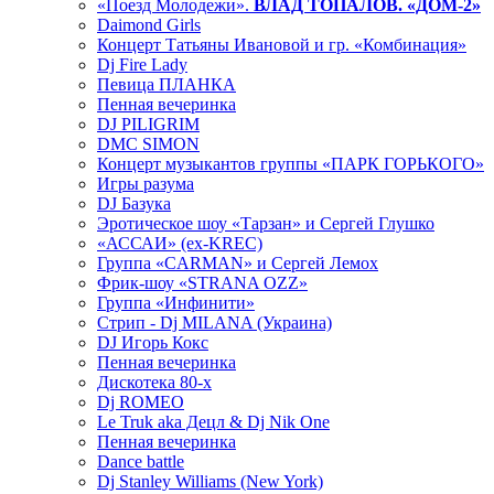
«Поезд Молодежи».
ВЛАД ТОПАЛОВ. «ДОМ-2»
Daimond Girls
Концерт Татьяны Ивановой и гр. «Комбинация»
Dj Fire Lady
Певица ПЛАНКА
Пенная вечеринка
DJ PILIGRIM
DMC SIMON
Концерт музыкантов группы «ПАРК ГОРЬКОГО»
Игры разума
DJ Базука
Эротическое шоу «Тарзан» и Сергей Глушко
«АССАИ» (ex-KREC)
Группа «CARMAN» и Сергей Лемох
Фрик-шоу «STRANA OZZ»
Группа «Инфинити»
Стрип - Dj MILANA (Украина)
DJ Игорь Кокс
Пенная вечеринка
Дискотека 80-х
Dj ROMEO
Le Truk aka Децл & Dj Nik One
Пенная вечеринка
Dance battle
Dj Stanley Williams (New York)