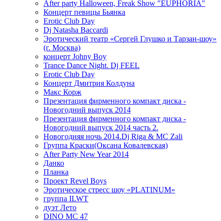
After party Halloween, Freak Show "EUPHORIA"
Концерт певицы Бьянка
Erotic Club Day
Dj Natasha Baccardi
Эротический театр «Сергей Глушко и Тарзан-шоу»
(г. Москва)
концерт Johny Boy
Trance Dance Night. Dj FEEL
Erotic Club Day
Концерт Дмитрия Колдуна
Макс Корж
Презентация фирменного компакт диска -
Новогодний выпуск 2014
Презентация фирменного компакт диска -
Новогодний выпуск 2014 часть 2.
Новогодняя ночь 2014.Dj Riga & MC Zali
Группа Краски(Оксана Ковалевская)
After Party New Year 2014
Данко
Планка
Проект Revel Boys
Эротическое стресс шоу «PLATINUM»
группа ILWT
дуэт Лето
DINO MC 47