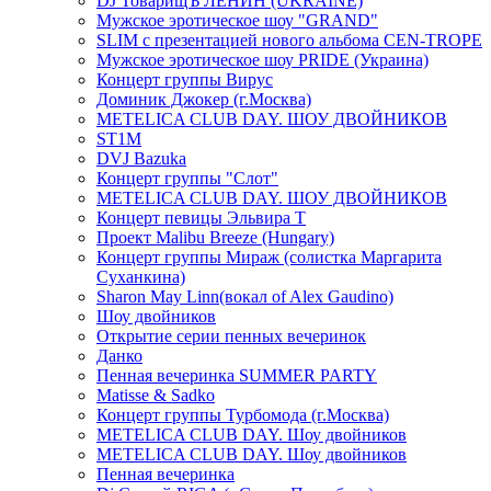
DJ ТоварищЪ ЛЕНИН (UKRAINE)
Мужское эротическое шоу "GRAND"
SLIM с презентацией нового альбома CEN-TROPE
Мужское эротическое шоу PRIDE (Украина)
Концерт группы Вирус
Доминик Джокер (г.Москва)
METELICA CLUB DAY. ШОУ ДВОЙНИКОВ
ST1M
DVJ Bazuka
Концерт группы "Слот"
METELICA CLUB DAY. ШОУ ДВОЙНИКОВ
Концерт певицы Эльвира Т
Проект Malibu Breeze (Hungary)
Концерт группы Мираж (солистка Маргарита
Суханкина)
Sharon May Linn(вокал of Alex Gaudino)
Шоу двойников
Открытие серии пенных вечеринок
Данко
Пенная вечеринка SUMMER PARTY
Matisse & Sadko
Концерт группы Турбомода (г.Москва)
METELICA CLUB DAY. Шоу двойников
METELICA CLUB DAY. Шоу двойников
Пенная вечеринка