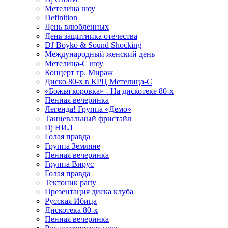
Метелица шоу
Definition
День влюбленных
День защитника отечества
DJ Boyko & Sound Shocking
Международный женский день
Метелица-С шоу
Концерт гр. Мираж
Диско 80-х в КРЦ Метелица-С
«Божья коровка» - На дискотеке 80-х
Пенная вечеринка
Легенда! Группа «Демо»
Танцевальный фристайл
Dj НИЛ
Голая правда
Группа Земляне
Пенная вечеринка
Группа Вирус
Голая правда
Тектоник party
Презентация диска клуба
Русская Ибица
Дискотека 80-х
Пенная вечеринка