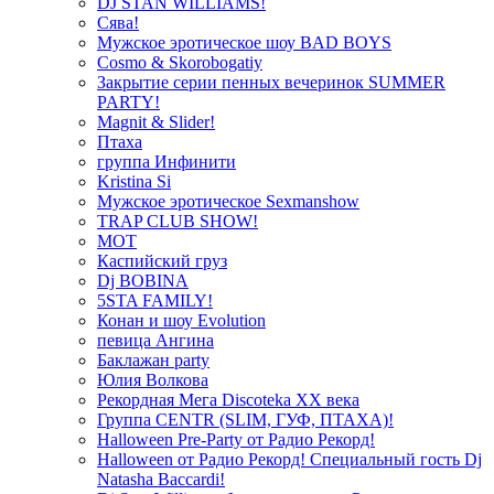
DJ STAN WILLIAMS!
Сява!
Мужское эротическое шоу BAD BOYS
Cosmo & Skorobogatiy
Закрытие серии пенных вечеринок SUMMER
PARTY!
Magnit & Slider!
Птаха
группа Инфинити
Kristina Si
Мужское эротическое Sexmanshow
TRAP CLUB SHOW!
МОТ
Каспийский груз
Dj BOBINA
5STA FAMILY!
Конан и шоу Evolution
певица Ангина
Баклажан party
Юлия Волкова
Рекордная Мега Discoteka XX века
Группа CENTR (SLIM, ГУФ, ПТАХА)!
Halloween Pre-Party от Радио Рекорд!
Halloween от Радио Рекорд! Специальный гость Dj
Natasha Baccardi!