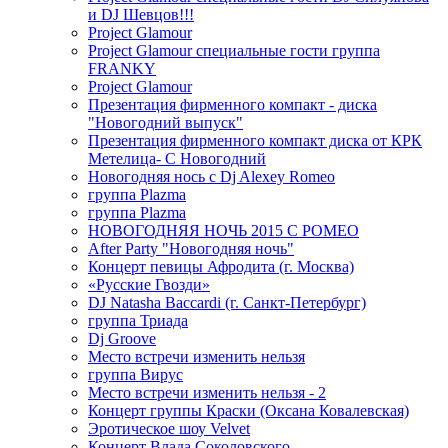
и DJ Шевцов!!!
Project Glamour
Project Glamour специальные гости группа
FRANKY
Project Glamour
Презентация фирменного компакт - диска
"Новогодний выпуск"
Презентация фирменного компакт диска от КРК
Метелица- С Новогодний
Новогодняя нось с Dj Alexey Romeo
группа Plazma
группа Plazma
НОВОГОДНЯЯ НОЧЬ 2015 C РОМЕО
After Party "Новогодняя ночь"
Концерт певицы Афродита (г. Москва)
«Русские Гвозди»
DJ Natasha Baccardi (г. Санкт-Петербург)
группа Триада
Dj Groove
Место встречи изменить нельзя
группа Вирус
Место встречи изменить нельзя - 2
Концерт группы Краски (Оксана Ковалевская)
Эротическое шоу Velvet
Концерт Влада Соколовского