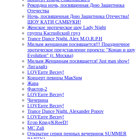
Рекордна ночь, посвященная Дню Защитника
Отечества
Ночь, посвященная Дню Защитника Отечества!
ШОУ КАТИ САМБУКИ!
Женское эротическое шоу Lady Night
группа Каспийский груз
Trance Dance Night. Alex M.O.R.P.H
Милым женщинам посвящается!!! Праздничное
эротическое представление проекта: "Конан и шоу
Evolution" (г. Москва)
Милым Женщинам посвящается! Just man show!
Лигалайз
LOVEите Весну!
Концерт певицы МакSим
Жара
Фактор-2
LOVEите Весну!
Чичерина
LOVEите Весну!
Trance Dance Night. Alexander Popov
LOVEите Весну!
Егор Крид/KReeD!
MC Zali
Открытие серии пенных вечеринок SUMMER