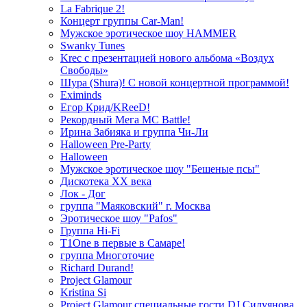
La Fabrique 2!
Концерт группы Car-Man!
Мужское эротическое шоу HAMMER
Swanky Tunes
Krec с презентацией нового альбома «Воздух
Свободы»
Шура (Shura)! С новой концертной программой!
Eximinds
Егор Крид/KReeD!
Рекордный Мега МС Battle!
Ирина Забияка и группа Чи-Ли
Halloween Pre-Party
Halloween
Мужское эротическое шоу "Бешеные псы"
Дискотека ХХ века
Лок - Дог
группа "Маяковский" г. Москва
Эротическое шоу "Pafos"
Группа Hi-Fi
T1One в первые в Самаре!
группа Многоточие
Richard Durand!
Project Glamour
Kristina Si
Project Glamour специальные гости DJ Силуянова