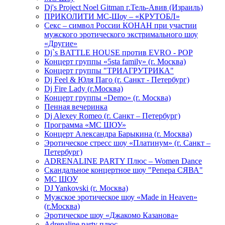
Dj's Project Noel Gitman г.Тель-Авив (Израиль)
ПРИКОЛИТИ МС-Шоу – «КРУТОБЛ»
Секс – символ России КОНАН при участии
мужского эротического экстримального шоу
«Другие»
Dj`s BATTLE HOUSE против EVRO - POP
Концерт группы «5sta family» (г. Москва)
Концерт группы "ТРИАГРУТРИКА"
Dj Feel & Юля Паго (г. Санкт - Петербург)
Dj Fire Lady (г.Москва)
Концерт группы «Demo» (г. Москва)
Пенная вечеринка
Dj Alexey Romeo (г. Санкт – Петербург)
Программа «МС ШОУ»
Концерт Александра Барыкина (г. Москва)
Эротическое стресс шоу «Платинум» (г. Санкт –
Петербург)
ADRENALINE PARTY Плюс – Women Dance
Скандальное концертное шоу "Репера СЯВА"
МС ШОУ
DJ Yankovski (г. Москва)
Мужское эротическое шоу «Made in Heaven»
(г.Москва)
Эротическое шоу «Джакомо Казанова»
Adrenaline party плюс