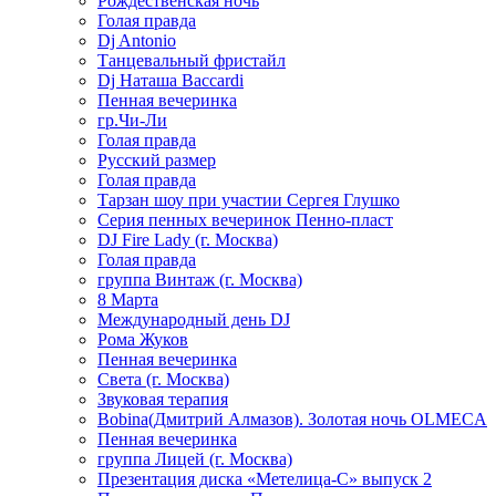
Рождественская ночь
Голая правда
Dj Antonio
Танцевальный фристайл
Dj Наташа Baccardi
Пенная вечеринка
гр.Чи-Ли
Голая правда
Русский размер
Голая правда
Тарзан шоу при участии Сергея Глушко
Серия пенных вечеринок Пенно-пласт
DJ Fire Lady (г. Москва)
Голая правда
группа Винтаж (г. Москва)
8 Марта
Международный день DJ
Рома Жуков
Пенная вечеринка
Света (г. Москва)
Звуковая терапия
Bobina(Дмитрий Алмазов). Золотая ночь OLMECA
Пенная вечеринка
группа Лицей (г. Москва)
Презентация диска «Метелица-С» выпуск 2