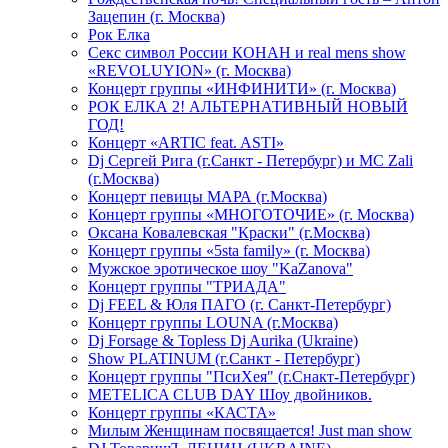
Зацепин (г. Москва)
Рок Елка
Секс символ России КОНАН и real mens show
«REVOLUYION» (г. Москва)
Концерт группы «ИНФИНИТИ» (г. Москва)
РОК ЕЛКА 2! АЛЬТЕРНАТИВНЫЙ НОВЫЙ
ГОД!
Концерт «ARTIC feat. ASTI»
Dj Сергей Рига (г.Санкт - Петербург) и MC Zali
(г.Москва)
Концерт певицы МАРА (г.Москва)
Концерт группы «МНОГОТОЧИЕ» (г. Москва)
Оксана Ковалевская "Краски" (г.Москва)
Концерт группы «5sta family» (г. Москва)
Мужское эротическое шоу "KaZanova"
Концерт группы "ТРИАДА"
Dj FEEL & Юля ПАГО (г. Санкт-Петербург)
Концерт группы LOUNA (г.Москва)
Dj Forsage & Topless Dj Aurika (Ukraine)
Show PLATINUM (г.Санкт - Петербург)
Концерт группы "ПсиХея" (г.Снакт-Петербург)
METELICA CLUB DAY Шоу двойников.
Концерт группы «КАСТА»
Милым Женщинам посвящается! Just man show