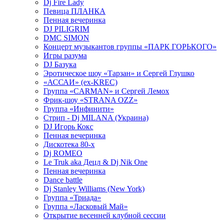
Dj Fire Lady
Певица ПЛАНКА
Пенная вечеринка
DJ PILIGRIM
DMC SIMON
Концерт музыкантов группы «ПАРК ГОРЬКОГО»
Игры разума
DJ Базука
Эротическое шоу «Тарзан» и Сергей Глушко
«АССАИ» (ex-KREC)
Группа «CARMAN» и Сергей Лемох
Фрик-шоу «STRANA OZZ»
Группа «Инфинити»
Стрип - Dj MILANA (Украина)
DJ Игорь Кокс
Пенная вечеринка
Дискотека 80-х
Dj ROMEO
Le Truk aka Децл & Dj Nik One
Пенная вечеринка
Dance battle
Dj Stanley Williams (New York)
Группа «Триада»
Группа «Ласковый Май»
Открытие весенней клубной сессии