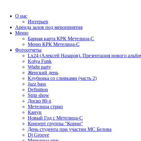
О нас
Интерьер
Аренда залов под мероприятия
Меню
Барная карта КРК Метелица-С
Меню КРК Метелица-С
Фотоотчеты
Lx24 (Алексей Назаров). Презентация нового альбо
Kolya Funk
Wight party
Женский день
Клубника со сливками (часть 2)
Jazz bass
Definition
Strip show
Диско 80-х
Метелица стрип
Канун
Новый Год с Метелица-С
Концерт группы "Корни"
День студента при участии МС Белова
Dj Groove
Метелица шоу