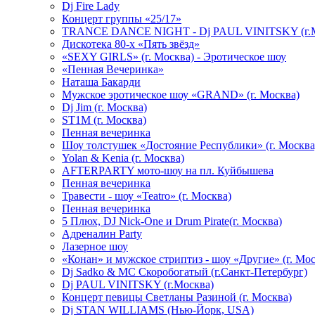
Dj Fire Lady
Концерт группы «25/17»
TRANCE DANCE NIGHT - Dj PAUL VINITSKY (г.М
Дискотека 80-х «Пять звёзд»
«SEXY GIRLS» (г. Москва) - Эротическое шоу
«Пенная Вечеринка»
Hаташа Бакарди
Мужское эротическое шоу «GRAND» (г. Москва)
Dj Jim (г. Москва)
ST1M (г. Москва)
Пенная вечеринка
Шоу толстушек «Достояние Республики» (г. Москва
Yolan & Kenia (г. Москва)
AFTERPARTY мото-шоу на пл. Куйбышева
Пенная вечеринка
Травести - шоу «Teatro» (г. Москва)
Пенная вечеринка
5 Плюх, DJ Nick-One и Drum Pirate(г. Москва)
Адреналин Party
Лазерное шоу
«Конан» и мужское стриптиз - шоу «Другие» (г. Мос
Dj Sadko & МС Скоробогатый (г.Санкт-Петербург)
Dj PAUL VINITSKY (г.Москва)
Концерт певицы Светланы Разиной (г. Москва)
Dj STAN WILLIAMS (Нью-Йорк, USA)