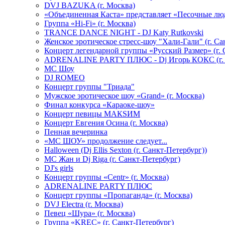
DVJ BAZUKA (г. Москва)
«Объединенная Каста» представляет «Песочные лю
Группа «Hi-Fi» (г. Москва)
TRANCE DANCE NIGHT - DJ Katy Rutkovski
Женское эротическое стресс-шоу "Хали-Гали" (г. Са
Концерт легендарной группы «Русский Размер» (г. 
ADRENALINE PARTY ПЛЮС - Dj Игорь КОКС (г. 
MC Шоу
DJ ROMEO
Концерт группы "Триада"
Мужское эротическое шоу «Grand» (г. Москва)
Финал конкурса «Караоке-шоу»
Концерт певицы МАКSИМ
Концерт Евгения Осина (г. Москва)
Пенная вечеринка
«МС ШОУ» продолжение следует...
Halloween (Dj Ellis Sexton (г. Санкт-Петербург))
МС Жан и Dj Riga (г. Санкт-Петербург)
DJ's girls
Концерт группы «Centr» (г. Москва)
ADRENALINE PARTY ПЛЮС
Концерт группы «Пропаганда» (г. Москва)
DVJ Electra (г. Москва)
Певец «Шура» (г. Москва)
Группа «KREC» (г. Санкт-Петербург)