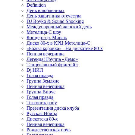
Definition
День влюбленных
День защитника отечества
DJ Boyko & Sound Shocking
Международный женский день
Метелица-С шоу
Концерт гр. Мираж
Диско 80-х в КРЦ Метелица-С
«Божья коровка» - На дискотеке 80-х
Пенная вечеринка
Легенда! Группа «Демо»
Танцевальный фристайл
Dj НИЛ
Голая правда
Группа Земляне
Пенная вечеринка
Группа Вирус
Голая правда
Тектоник party
Презентация диска клуба
Русская Ибица
Дискотека 80-х
Пенная вечеринка
Рождественская ночь