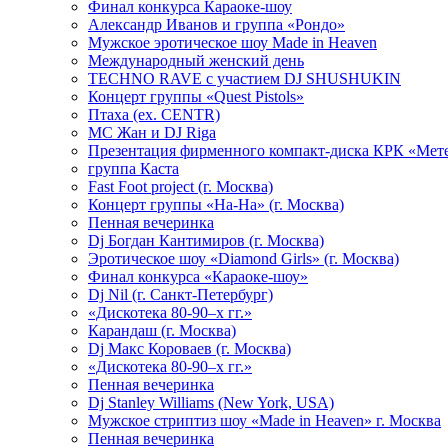
Финал конкурса Караоке-шоу
Александр Иванов и группа «Рондо»
Мужское эротическое шоу Made in Heaven
Международный женский день
TECHNO RAVE с участием DJ SHUSHUKIN
Концерт группы «Quest Pistols»
Птаха (ex. CENTR)
МС Жан и DJ Riga
Презентация фирменного компакт-диска КРК «Мет
группа Каста
Fast Foot project (г. Москва)
Концерт группы «На-На» (г. Москва)
Пенная вечеринка
Dj Богдан Кантимиров (г. Москва)
Эротическое шоу «Diamond Girls» (г. Москва)
Финал конкурса «Караоке-шоу»
Dj Nil (г. Санкт-Петербург)
«Дискотека 80-90–х гг.»
Карандаш (г. Москва)
Dj Макс Короваев (г. Москва)
«Дискотека 80-90–х гг.»
Пенная вечеринка
Dj Stanley Williams (New York, USA)
Мужское стриптиз шоу «Made in Heaven» г. Москва
Пенная вечеринка