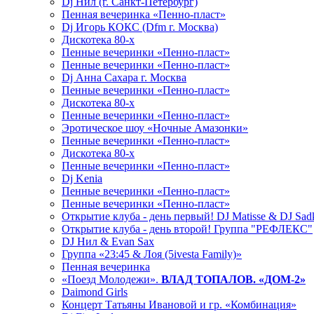
Dj Нил (г. Санкт-Петербург)
Пенная вечеринка «Пенно-пласт»
Dj Игорь КОКС (Dfm г. Москва)
Дискотека 80-х
Пенные вечеринки «Пенно-пласт»
Пенные вечеринки «Пенно-пласт»
Dj Анна Сахара г. Москва
Пенные вечеринки «Пенно-пласт»
Дискотека 80-х
Пенные вечеринки «Пенно-пласт»
Эротическое шоу «Ночные Амазонки»
Пенные вечеринки «Пенно-пласт»
Дискотека 80-х
Пенные вечеринки «Пенно-пласт»
Dj Kenia
Пенные вечеринки «Пенно-пласт»
Пенные вечеринки «Пенно-пласт»
Открытие клуба - день первый! DJ Matisse & DJ Sad
Открытие клуба - день второй! Группа "РЕФЛЕКС"
DJ Нил & Evan Sax
Группа «23:45 & Лоя (5ivesta Family)»
Пенная вечеринка
«Поезд Молодежи».
ВЛАД ТОПАЛОВ. «ДОМ-2»
Daimond Girls
Концерт Татьяны Ивановой и гр. «Комбинация»