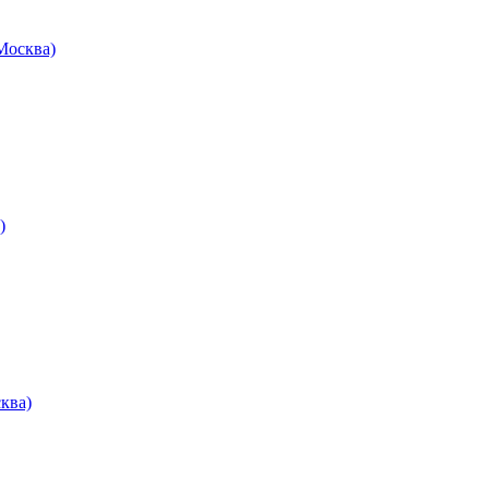
осква)
)
ква)