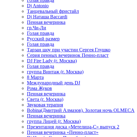
Голая правда
Dj Antonio
Танцевальный фристайл
Dj Наташа Baccardi
Пенная вечеринка
гр.Чи-Ли
Голая правда
Русский размер
Голая правда
Тарзан шоу при участии Сергея Глушко
Серия пенных вечеринок Пенно-пласт
DJ Fire Lady (г. Москва)
Голая правда
группа Винтаж (г. Москва)
8 Марта
Международный день DJ
Рома Жуков
Пенная вечеринка
Света (г. Москва)
Звуковая терапия
Bobina(Дмитрий Алмазов). Золотая ночь OLMECA
Пенная вечеринка
группа Лицей (г. Москва)
Презентация диска «Метелица-С» выпуск 2
Пенная вечеринка «Пенно-пласт»