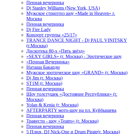
Пенная вечеринка
Dj Stanley Williams (New York, USA)
Мужское стриптиз шоу «Made in Heaven» г.
Москва
Пенная вечеринка
Dj Fire Lady
Концерт группы «25/17»
TRANCE DANCE NIGHT - Dj PAUL VINITSKY
(г.Москва)
Дискотека 80-х «Пять звёзд»
«SEXY GIRLS» (г. Москва) - Эротическое шоу
«Пенная Вечеринка»
Hаташа Бакарди
Мужское эротическое шоу «GRAND» (г. Москва)
Dj Jim (г. Москва)
ST1M (г. Москва)
Пенная вечеринка
Шоу толстушек «Достояние Республики» (г.
Москва)
Yolan & Kenia (г. Москва)
AFTERPARTY мото-шоу на пл. Куйбышева
Пенная вечеринка
Травести - шоу «Teatro» (г. Москва)
Пенная вечеринка
5 Плюх, DJ Nick-One и Drum Pirate(г. Москва)