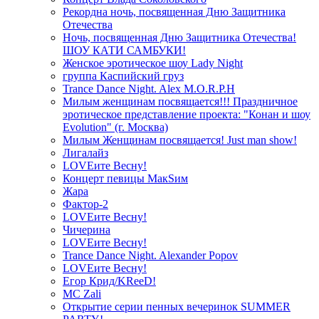
Рекордна ночь, посвященная Дню Защитника
Отечества
Ночь, посвященная Дню Защитника Отечества!
ШОУ КАТИ САМБУКИ!
Женское эротическое шоу Lady Night
группа Каспийский груз
Trance Dance Night. Alex M.O.R.P.H
Милым женщинам посвящается!!! Праздничное
эротическое представление проекта: "Конан и шоу
Evolution" (г. Москва)
Милым Женщинам посвящается! Just man show!
Лигалайз
LOVEите Весну!
Концерт певицы МакSим
Жара
Фактор-2
LOVEите Весну!
Чичерина
LOVEите Весну!
Trance Dance Night. Alexander Popov
LOVEите Весну!
Егор Крид/KReeD!
MC Zali
Открытие серии пенных вечеринок SUMMER