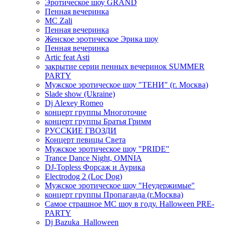
Эротическое шоу GRAND
Пенная вечеринка
MC Zali
Пенная вечеринка
Женское эротическое Эрика шоу
Пенная вечеринка
Artic feat Asti
закрытие серии пенных вечеринок SUMMER
PARTY
Мужское эротическое шоу "ТЕНИ" (г. Москва)
Slade show (Ukraine)
Dj Alexey Romeo
концерт группы Многоточие
концерт группы Братья Гримм
РУССКИЕ ГВОЗДИ
Концерт певицы Света
Мужское эротическое шоу "PRIDE"
Trance Dance Night, OMNIA
DJ-Topless Форсаж и Аурика
Electrodog 2 (Loc Dog)
Мужское эротическое шоу "Неудержимые"
концерт группы Пропаганда (г.Москва)
Самое страшное МС шоу в году. Halloween PRE-
PARTY
Dj Bazuka_Halloween