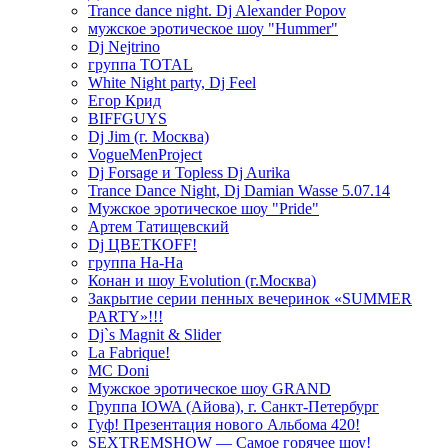
Trance dance night. Dj Alexander Popov
мужское эротическое шоу "Hummer"
Dj Nejtrino
группа TOTAL
White Night party, Dj Feel
Егор Крид
BIFFGUYS
Dj Jim (г. Москва)
VogueMenProject
Dj Forsage и Topless Dj Aurika
Trance Dance Night, Dj Damian Wasse 5.07.14
Мужское эротическое шоу "Pride"
Артем Татищевский
Dj ЦВЕТКOFF!
группа На-На
Конан и шоу Evolution (г.Москва)
Закрытие серии пенных вечеринок «SUMMER
PARTY»!!!
Dj`s Magnit & Slider
La Fabrique!
MC Doni
Мужское эротическое шоу GRAND
Группа IOWA (Айова), г. Санкт-Петербург
Гуф! Презентация нового Альбома 420!
SEXTREMSHOW — Самое горячее шоу!