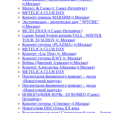
(г.Москва)
Матисс & Садко (г. Санкт-Петербург)
METELICA CLUB DAY
Концерт певицы МАКSИМ (г.Москва)
Экстремально - эротическое шоу "ДРУГИЕ"
(г.Москва)
МС/DJ ZHAN (г.Санкт-Петербург)
Garage Sound System presents FALL - WINTER
TOUR, Dj SUHOV (г. Москва)
Концерт группы «PLAZMA» (г.Москва)
METELICA CLUB DAY
Концерт «Loc Dog» (г. Москва)
Концерт группы ILWT (г. Москва)
Bobina (Дмитрий Алмазов) (г.Москва)
Концерт Александра Айвазова (г.Москва)
METELICA CLUB DAY
Презентация фирменного компакт – диска
«Новогодний выпуск»
Презентация фирменного компакт – диска
«Новогодний выпуск»
НОВОГОДНЯЯ НОЧЬ - DJ ROMEO (Санкт-
Петербург)
Концерт группы «Стрелки» (г.Москва)
Новогодняя DISCOтека ХХ века
Рождественская ночь! Специальный гость – Антон