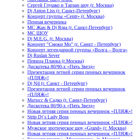
Сергей Глушко и Тарзан шоу (г. Москва)
Dj Anton Liss (г. Санкт-Петербург)
Концерт группы «Centr» (г. Москва)
Пенная вечерника
МС Жан & Dj Riga (г. Санкт-Петербург)
МС ШОУ
Dj M.E.G. (г. Москва)
Концерт "Смоки Мо" (г. Санкт - Петербург)
Концерт легендарной группы «Волга – Волга»
Dj Ruslan Sever
Певица Планка (г.Москва)
Дискотека 80/90-х «Пять Звезд»
Презентация летней серии пенных вечеринок
«ПЛЯЖ»!
Dj Nil (г. Санкт - Петербург)
Презентация летней серии пенных вечеринок
«ПЛЯЖ»!
Матисс & Садко (г. Санкт-Петербург)
Дискотека 80/90-х «Пять Звезд»
Новая летняя серия пенных вечеринок «ПЛЯЖ»!
Strip Dj`s Lady Boss
Новая летняя серия пенных вечеринок «ПЛЯЖ»!
Мужское эротическое шоу «Grand» (г. Москва)
Новая летняя серия пенных вечеринок «ПЛЯЖ»!