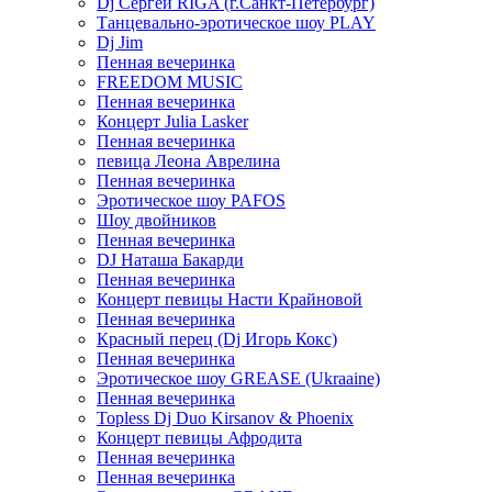
Dj Сергей RIGA (г.Санкт-Петербург)
Танцевально-эротическое шоу PLAY
Dj Jim
Пенная вечеринка
FREEDOM MUSIC
Пенная вечеринка
Концерт Julia Lasker
Пенная вечеринка
певица Леона Аврелина
Пенная вечеринка
Эротическое шоу PAFOS
Шоу двойников
Пенная вечеринка
DJ Наташа Бакарди
Пенная вечеринка
Концерт певицы Насти Крайновой
Пенная вечеринка
Красный перец (Dj Игорь Кокс)
Пенная вечеринка
Эротическое шоу GREASE (Ukraaine)
Пенная вечеринка
Topless Dj Duo Kirsanov & Phoenix
Концерт певицы Афродита
Пенная вечеринка
Пенная вечеринка