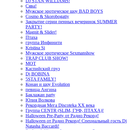
DJ STAN WILLIAMS!
Сява!
Мужское эротическое шоу BAD BOYS
Cosmo & Skorobogatiy
Закрытие серии пенных вечеринок SUMMER
PARTY!
Magnit & Slider!
Птаха
группа Инфинити
Kristina Si
Мужское эротическое Sexmanshow
TRAP CLUB SHOW!
МОТ
Каспийский груз
Dj BOBINA
5STA FAMILY!
Конан и шоу Evolution
певица Ангина
Баклажан party
Юлия Волкова
Рекордная Мега Discoteka XX века
Группа CENTR (SLIM, ГУФ, ПТАХА)!
Halloween Pre-Party от Радио Рекорд!
Halloween от Радио Рекорд! Специальный гость Dj
Natasha Baccardi!