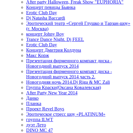
After party Halloween, Freak Show "EUPHORIA"
Концерт певицы Бьянка
Erotic Club Day
Dj Natasha Baccardi
Эротический театр «Сергей Глушко и Тарзан-шоу»
(г. Москва)
концерт Johny Boy
Trance Dance Night. Dj FEEL
Erotic Club Day
Концерт Дмитрия Колдуна
Макс Корж
Презентация фирменного компакт диска -
Новогодний выпуск 2014
Презентация фирменного компакт диска -
Новогодний выпуск 2014 часть 2.
Новогодняя ночь 2014.Dj Riga & MC Zali
Группа Краски(Оксана Ковалевская)
After Party New Year 2014
Данко
Планка
Проект Revel Boys
Эротическое стресс шоу «PLATINUM»
группа ILWT
дуэт Лето
DINO MC 47