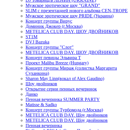
DJ ТоварищЪ ЛЕНИН (UKRAINE)
Мужское эротическое шоу "GRAND"
SLIM с презентацией нового альбома CEN-TROPE
Мужское эротическое шоу PRIDE (Украина)
Концерт группы Вирус
Доминик Джокер (г.Москва)
METELICA CLUB DAY. ШОУ ДВОЙНИКОВ
ST1M
DVJ Bazuka
Концерт группы "Слот"
METELICA CLUB DAY. ШОУ ДВОЙНИКОВ
Концерт певицы Эльвира Т
Проект Malibu Breeze (Hungary)
Концерт группы Мираж (солистка Маргарита
Суханкина)
Sharon May Linn(вокал of Alex Gaudino)
Шоу двойников
Открытие серии пенных вечеринок
Данко
Пенная вечеринка SUMMER PARTY
Matisse & Sadko
Концерт группы Турбомода (г.Москва)
METELICA CLUB DAY. Шоу двойников
METELICA CLUB DAY. Шоу двойников
Пенная вечеринка