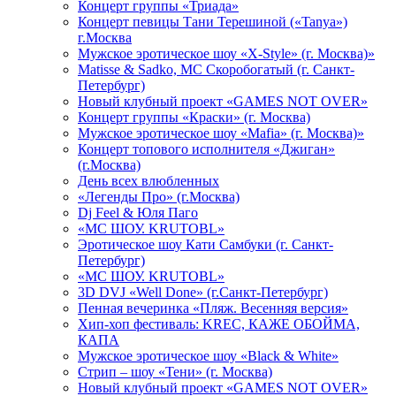
Концерт группы «Триада»
Концерт певицы Тани Терешиной («Tanya»)
г.Москва
Мужское эротическое шоу «X-Style» (г. Москва)»
Matissе & Sadko, MC Скоробогатый (г. Санкт-
Петербург)
Новый клубный проект «GAMES NOT OVER»
Концерт группы «Краски» (г. Москва)
Мужское эротическое шоу «Mafia» (г. Москва)»
Концерт топового исполнителя «Джиган»
(г.Москва)
День всех влюбленных
«Легенды Про» (г.Москва)
Dj Feel & Юля Паго
«МС ШОУ. KRUTOBL»
Эротическое шоу Кати Самбуки (г. Санкт-
Петербург)
«МС ШОУ. KRUTOBL»
3D DVJ «Well Done» (г.Санкт-Петербург)
Пенная вечеринка «Пляж. Весенняя версия»
Хип-хоп фестиваль: KREC, КАЖЕ ОБОЙМА,
КАПА
Мужское эротическое шоу «Black & White»
Стрип – шоу «Тени» (г. Москва)
Новый клубный проект «GAMES NOT OVER»