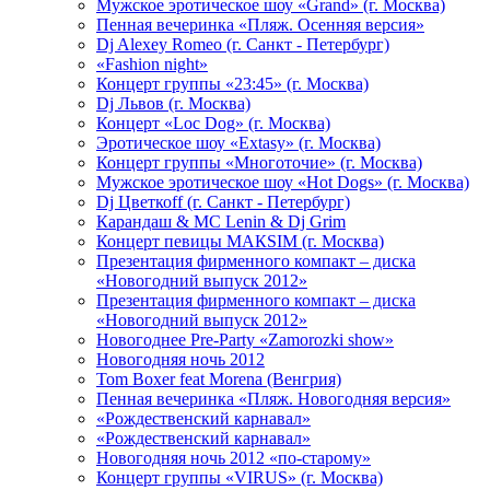
Мужское эротическое шоу «Grand» (г. Москва)
Пенная вечеринка «Пляж. Осенняя версия»
Dj Alexey Romeo (г. Санкт - Петербург)
«Fashion night»
Концерт группы «23:45» (г. Москва)
Dj Львов (г. Москва)
Концерт «Loc Dog» (г. Москва)
Эротическое шоу «Extasy» (г. Москва)
Концерт группы «Многоточие» (г. Москва)
Мужское эротическое шоу «Hot Dogs» (г. Москва)
Dj Цветкоff (г. Санкт - Петербург)
Карандаш & МС Lenin & Dj Grim
Концерт певицы МАКSIМ (г. Москва)
Презентация фирменного компакт – диска
«Новогодний выпуск 2012»
Презентация фирменного компакт – диска
«Новогодний выпуск 2012»
Новогоднее Pre-Party «Zamorozki show»
Новогодняя ночь 2012
Tom Boxer feat Morena (Венгрия)
Пенная вечеринка «Пляж. Новогодняя версия»
«Рождественский карнавал»
«Рождественский карнавал»
Новогодняя ночь 2012 «по-старому»
Концерт группы «VIRUS» (г. Москва)