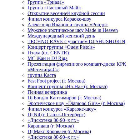
Группа «Триада»
Группа «Ласковый Май»
Открытие весенней клубной сессии
Финал конкурса Караоке-шоу
Александр Иванов и группа «Рондо»
Мужское эротическое шоу Made in Heaven
Международный женский день
TECHNO RAVE с участием DJ SHUSHUKIN
Концерт группы «Quest Pistols»
Птаха (ex. CENTR)
МС Жан и DJ Riga
Презентация фирменного компакт-диска КРК
«Метелица-С»
группа Каста
Fast Foot project (г. Москва)
Концерт группы «На-На» (г. Москва)
Пенная вечеринка
Dj Богдан Кантимиров (г. Москва)
Эротическое шоу «Diamond Girls» (г. Москва)
Финал конкурса «Караоке-шоу»
Dj Nil (г. Санкт-Петербург)
«Дискотека 80-90–х гг.»
Карандаш (г. Москва)
Dj Макс Короваев (г. Москва)
«Дискотека 80-90–х гг.»