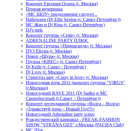
Концерт Евгения Осина (г. Москва)
Пенная вечеринка
«МС ШОУ» продолжение следует...
Halloween (Dj Ellis Sexton (г. Санкт-Петербург))
МС Жан и Dj Riga (г. Санкт-Петербург)
DJ's girls
Концерт группы «Centr» (г. Москва)
ADRENALINE PARTY ПЛЮС
Концерт группы «Пропаганда» (г. Москва)
DVJ Electra (г. Москва)
Певец «Шура» (г. Москва)
Группа «KREC» (г. Санкт-Петербург)
Dj Kefir (г. Санкт - Петербург)
Dj Lvov (г. Москва)
Стриптиз шоу «Crazy in love» (г. Москва)
Новогодняя ночь 2011 (концерт группы "VIRUS"
(г.Москва))
Новогодний RAVE 2011 (Dj Sadko и MC
Скоробогатый (г.Санкт – Петербург))
Концерт легендарной группы «Волга – Волга»
«Здравствуй пена – Новый Год!!!»
Новогодний Adrenaline party плюс
Рождественский карнавал - FREAK-FASHION
SHOW "STRANA OZZ" г.Москва (PACHA Club)
MC Шоу