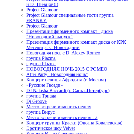
и DJ Шевцов!!!
Project Glamour
Project Glamour специальные гости группа
FRANKY
Project Glamour
Презентация фирменного компакт - диска
"Новогодний выпуск"
Презентация фирменного компакт диска от КРК
Метелица- С Новогодний
Новогодняя нось с Dj Alexey Romeo
группа Plazma
группа Plazma
НОВОГОДНЯЯ НОЧЬ 2015 C РОМЕО
After Party "Новогодняя ночь"
Концерт певицы Афродита (г. Москва)
«Русские Гвозди»
DJ Natasha Baccardi (г. Санкт-Петербург)
группа Триада
Dj Groove
Место встречи изменить нельзя
группа Вирус
Место встречи изменить нельзя - 2
Концерт группы Краски (Оксана Ковалевская)
Эротическое шоу Velvet
Концерт Влада Соколовского