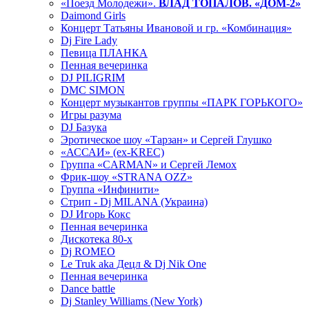
«Поезд Молодежи».
ВЛАД ТОПАЛОВ. «ДОМ-2»
Daimond Girls
Концерт Татьяны Ивановой и гр. «Комбинация»
Dj Fire Lady
Певица ПЛАНКА
Пенная вечеринка
DJ PILIGRIM
DMC SIMON
Концерт музыкантов группы «ПАРК ГОРЬКОГО»
Игры разума
DJ Базука
Эротическое шоу «Тарзан» и Сергей Глушко
«АССАИ» (ex-KREC)
Группа «CARMAN» и Сергей Лемох
Фрик-шоу «STRANA OZZ»
Группа «Инфинити»
Стрип - Dj MILANA (Украина)
DJ Игорь Кокс
Пенная вечеринка
Дискотека 80-х
Dj ROMEO
Le Truk aka Децл & Dj Nik One
Пенная вечеринка
Dance battle
Dj Stanley Williams (New York)