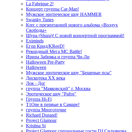
La Fabrique 2!
Концерт группы Car-Man!
Мужское эротическое шоу HAMMER
Swanky Tunes
Krec с презентацией нового альбома «Воздух
Свободы»
Шура (Shura)! С новой концертной программой!
Eximinds
Егор Крид/KReeD!
Рекордный Мега МС Battle!
Ирина Забияка и группа Чи-Ли
Halloween Pre-Party
Halloween
Мужское эротическое шоу "Бешеные псы"
Дискотека ХХ века
Лок - Дог
группа "Маяковский" г. Москва
Эротическое шоу "Pafos"
Группа Hi-Fi
T1One в первые в Самаре!
группа Многоточие
Richard Durand!
Project Glamour
Kristina Si
Project Glamour специальные гости DJ Силуянова