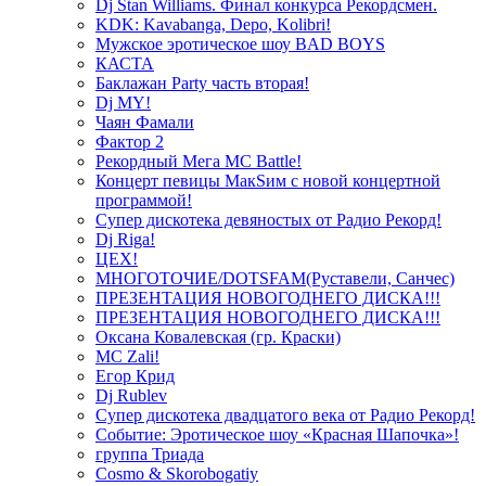
Dj Stan Williams. Финал конкурса Рекордсмен.
KDK: Kavabanga, Depo, Kolibri!
Мужское эротическое шоу BAD BOYS
КАСТА
Баклажан Party часть вторая!
Dj MY!
Чаян Фамали
Фактор 2
Рекордный Мега МС Battle!
Концерт певицы МакSим с новой концертной
программой!
Супер дискотека девяностых от Радио Рекорд!
Dj Riga!
ЦЕХ!
МНОГОТОЧИЕ/DOTSFAM(Руставели, Санчес)
ПРЕЗЕНТАЦИЯ НОВОГОДНЕГО ДИСКА!!!
ПРЕЗЕНТАЦИЯ НОВОГОДНЕГО ДИСКА!!!
Оксана Ковалевская (гр. Краски)
MC Zali!
Егор Крид
Dj Rublev
Супер дискотека двадцатого века от Радио Рекорд!
Событие: Эротическое шоу «Красная Шапочка»!
группа Триада
Cosmo & Skorobogatiy