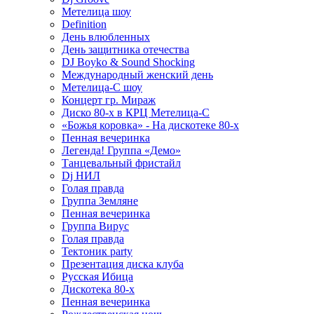
Метелица шоу
Definition
День влюбленных
День защитника отечества
DJ Boyko & Sound Shocking
Международный женский день
Метелица-С шоу
Концерт гр. Мираж
Диско 80-х в КРЦ Метелица-С
«Божья коровка» - На дискотеке 80-х
Пенная вечеринка
Легенда! Группа «Демо»
Танцевальный фристайл
Dj НИЛ
Голая правда
Группа Земляне
Пенная вечеринка
Группа Вирус
Голая правда
Тектоник party
Презентация диска клуба
Русская Ибица
Дискотека 80-х
Пенная вечеринка