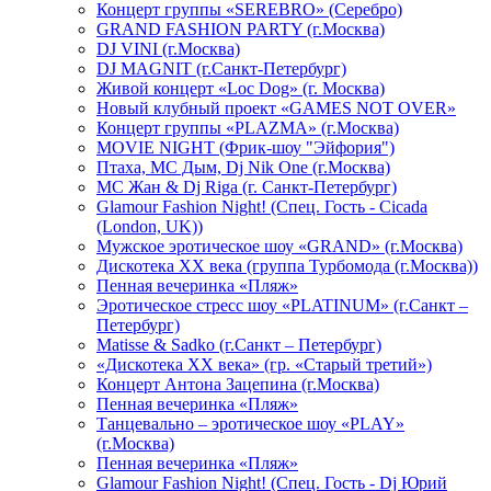
Концерт группы «SEREBRO» (Серебро)
GRAND FASHION PARTY (г.Москва)
DJ VINI (г.Москва)
DJ MAGNIT (г.Санкт-Петербург)
Живой концерт «Loc Dog» (г. Москва)
Новый клубный проект «GAMES NOT OVER»
Концерт группы «PLAZMA» (г.Москва)
MOVIE NIGHT (Фрик-шоу "Эйфория")
Птаха, МС Дым, Dj Nik One (г.Москва)
МС Жан & Dj Riga (г. Санкт-Петербург)
Glamour Fashion Night! (Спец. Гость - Cicada
(London, UK))
Мужское эротическое шоу «GRAND» (г.Москва)
Дискотека XX века (группа Турбомода (г.Москва))
Пенная вечеринка «Пляж»
Эротическое стресс шоу «PLATINUM» (г.Санкт –
Петербург)
Matisse & Sadko (г.Санкт – Петербург)
«Дискотека ХХ века» (гр. «Старый третий»)
Концерт Антона Зацепина (г.Москва)
Пенная вечеринка «Пляж»
Танцевально – эротическое шоу «PLAY»
(г.Москва)
Пенная вечеринка «Пляж»
Glamour Fashion Night! (Спец. Гость - Dj Юрий