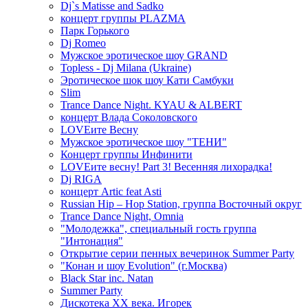
Dj`s Matisse and Sadko
концерт группы PLAZMA
Парк Горького
Dj Romeo
Мужское эротическое шоу GRAND
Topless - Dj Milana (Ukraine)
Эротическое шок шоу Кати Самбуки
Slim
Trance Dance Night. KYAU & ALBERT
концерт Влада Соколовского
LOVEите Весну
Мужское эротическое шоу "ТЕНИ"
Концерт группы Инфинити
LOVEите весну! Part 3! Весенняя лихорадка!
Dj RIGA
концерт Artic feat Asti
Russian Hip – Hop Station, группа Восточный округ
Trance Dance Night, Omnia
"Молодежка", специальный гость группа
"Интонация"
Открытие серии пенных вечеринок Summer Party
"Конан и шоу Evolution" (г.Москва)
Black Star inc. Natan
Summer Party
Дискотека ХХ века. Игорек