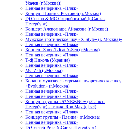
Усачев (г.Москва))
Пенная вечеринка «Пляж»
Концерт Полины Ростовой (г.Москва)
Dj Cosmo & МС Скоробогатый (г.Санкт-
Петербург)
Концерт Александра Айвазова (г.Москва)
Пенная вечеринка «Пляж»
Мужское эротическое шоу «X-Style» (г. Москва)»
Пенная вечеринка «Пляж»
Концерт Samo`L feat A-Sen (г.Москва)
Пенная вечеринка «Пляж»
Т-dj Николь (Украина)
Пенная вечеринка «Пляж»
МС Zali (г.Москва)
Пенная вечеринка «Пляж»
Конан и мужское экстремально-эротическое шоу
«Evolution» (г.Москва)
Пенная вечеринка «Пляж»
Пенная вечеринка «Пляж»
Концерт группы «S*NEЖNO» (г.Санкт-
Петербург), а также Ron May (dj set)
Пенная вечеринка «Пляж»
Концерт группы «Планка» (г.Москва)
Пенная вечеринка «Пляж»
Dj Сергей Рига (г.Санкт-Петербург)