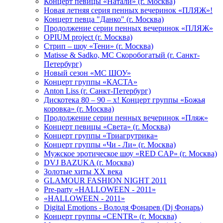
Концерт певицы «Натали» (г. Москва)
Новая летняя серия пенных вечеринок «ПЛЯЖ»!
Концерт певца "Данко" (г. Москва)
Продолжение серии пенных вечеринок «ПЛЯЖ»
OPIUM project (г. Москва)
Стрип – шоу «Тени» (г. Москва)
Matissе & Sadko, MC Скоробогатый (г. Санкт-
Петербург)
Новый сезон «МС ШОУ»
Концерт группы «КАСТА»
Anton Liss (г. Санкт-Петербург)
Дискотека 80 – 90 – х! Концерт группы «Божья
коровка» (г. Москва)
Продолжение серии пенных вечеринок «Пляж»
Концерт певицы «Света» (г. Москва)
Концерт группы «Триагрутрика»
Концерт группы «Чи - Ли» (г. Москва)
Мужское эротическое шоу «RED CAP» (г. Москва)
DVJ BAZUKA (г. Москва)
Золотые хиты XX века
GLAMOUR FASHION NIGHT 2011
Pre-party «HALLOWEEN - 2011»
«HALLOWEEN - 2011»
Digital Emotions - Володя Фонарев (Dj Фонарь)
Концерт группы «CENTR» (г. Москва)