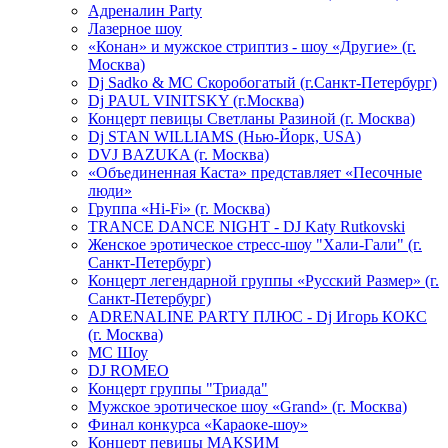
Адреналин Party
Лазерное шоу
«Конан» и мужское стриптиз - шоу «Другие» (г.
Москва)
Dj Sadko & МС Скоробогатый (г.Санкт-Петербург)
Dj PAUL VINITSKY (г.Москва)
Концерт певицы Светланы Разиной (г. Москва)
Dj STAN WILLIAMS (Нью-Йорк, USA)
DVJ BAZUKA (г. Москва)
«Объединенная Каста» представляет «Песочные
люди»
Группа «Hi-Fi» (г. Москва)
TRANCE DANCE NIGHT - DJ Katy Rutkovski
Женское эротическое стресс-шоу "Хали-Гали" (г.
Санкт-Петербург)
Концерт легендарной группы «Русский Размер» (г.
Санкт-Петербург)
ADRENALINE PARTY ПЛЮС - Dj Игорь КОКС
(г. Москва)
MC Шоу
DJ ROMEO
Концерт группы "Триада"
Мужское эротическое шоу «Grand» (г. Москва)
Финал конкурса «Караоке-шоу»
Концерт певицы МАКSИМ