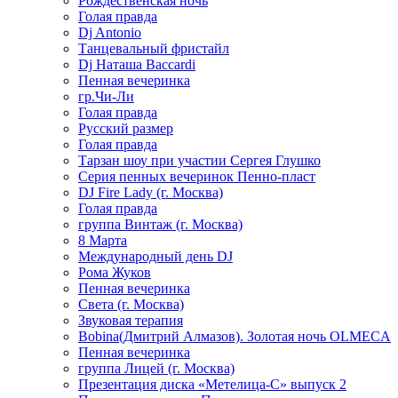
Рождественская ночь
Голая правда
Dj Antonio
Танцевальный фристайл
Dj Наташа Baccardi
Пенная вечеринка
гр.Чи-Ли
Голая правда
Русский размер
Голая правда
Тарзан шоу при участии Сергея Глушко
Серия пенных вечеринок Пенно-пласт
DJ Fire Lady (г. Москва)
Голая правда
группа Винтаж (г. Москва)
8 Марта
Международный день DJ
Рома Жуков
Пенная вечеринка
Света (г. Москва)
Звуковая терапия
Bobina(Дмитрий Алмазов). Золотая ночь OLMECA
Пенная вечеринка
группа Лицей (г. Москва)
Презентация диска «Метелица-С» выпуск 2