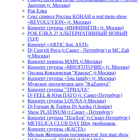
Зацепин (г. Москва)
Рок Елка
Секс символ России КОНАН и real mens show
«REVOLUYION» (г. Москва)
Концерт группы «ИНФИНИТИ» (г. Москва)
РОК ЕЛКА 2! АЛЬТЕРНАТИВНЫЙ НОВЫЙ
ГОД!
Концерт «ARTIC feat. ASTI»
Dj Сергей Рига (г.Санкт - Петербург) и MC Zali
(г.Москва)
Концерт певицы МАРА (г.Москва)
Концерт группы «МНОГОТОЧИЕ» (г. Москва)
Оксана Ковалевская "Краски" (г.Москва)
Концерт группы «5sta family» (г. Москва)
Мужское эротическое шоу "KaZanova"
Концерт группы "ТРИАДА"
Dj FEEL & Юля ПАГО (г. Санкт-Петербург)
Концерт группы LOUNA (г.Москва)
Dj Forsage & Topless Dj Aurika (Ukraine)
Show PLATINUM (г.Санкт - Петербург)
Концерт группы "ПсиХея" (г.Снакт-Петербург)
METELICA CLUB DAY Шоу двойников.
Концерт группы «КАСТА»
Милым Женщинам посвящается! Just man show