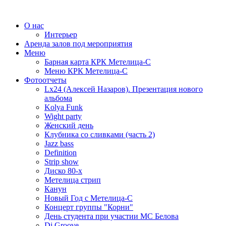
О нас
Интерьер
Аренда залов под мероприятия
Меню
Барная карта КРК Метелица-С
Меню КРК Метелица-С
Фотоотчеты
Lx24 (Алексей Назаров). Презентация нового
альбома
Kolya Funk
Wight party
Женский день
Клубника со сливками (часть 2)
Jazz bass
Definition
Strip show
Диско 80-х
Метелица стрип
Канун
Новый Год с Метелица-С
Концерт группы "Корни"
День студента при участии МС Белова
Dj Groove