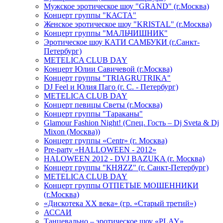
Мужское эротическое шоу "GRAND" (г.Москва)
Концерт группы "КАСТА"
Женское эротическое шоу "KRISTAL" (г.Москва)
Концерт группы "МАЛЬЧИШНИК"
Эротическое шоу КАТИ САМБУКИ (г.Санкт-
Петербург)
METELICA CLUB DAY
Концерт Юлии Савичевой (г.Москва)
Концерт группы "TRIAGRUTRIKA"
DJ Feel и Юлия Паго (г. С. - Петербург)
METELICA CLUB DAY
Концерт певицы Светы (г.Москва)
Концерт группы "Тараканы"
Glamour Fashion Night! (Спец. Гость – Dj Sveta & Dj
Mixon (Москва))
Концерт группы «Centr» (г. Москва)
Pre-party «HALLOWEEN - 2012»
HALOWEEN 2012 - DVJ BAZUKA (г. Москва)
Концерт группы "КНЯZZ" (г. Санкт-Петербург)
METELICA CLUB DAY
Концерт группы ОТПЕТЫЕ МОШЕННИКИ
(г.Москва)
«Дискотека ХХ века» (гр. «Старый третий»)
АССАИ
Танцевально – эротическое шоу «PLAY»