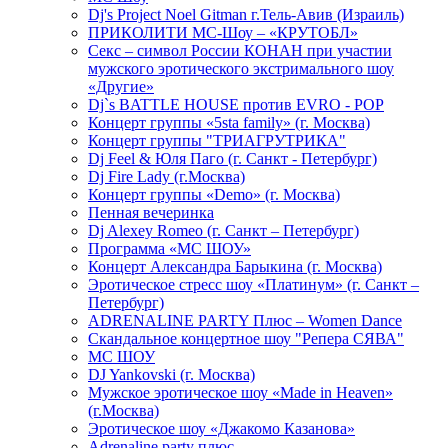
Dj's Project Noel Gitman г.Тель-Авив (Израиль)
ПРИКОЛИТИ МС-Шоу – «КРУТОБЛ»
Секс – символ России КОНАН при участии
мужского эротического экстримального шоу
«Другие»
Dj`s BATTLE HOUSE против EVRO - POP
Концерт группы «5sta family» (г. Москва)
Концерт группы "ТРИАГРУТРИКА"
Dj Feel & Юля Паго (г. Санкт - Петербург)
Dj Fire Lady (г.Москва)
Концерт группы «Demo» (г. Москва)
Пенная вечеринка
Dj Alexey Romeo (г. Санкт – Петербург)
Программа «МС ШОУ»
Концерт Александра Барыкина (г. Москва)
Эротическое стресс шоу «Платинум» (г. Санкт –
Петербург)
ADRENALINE PARTY Плюс – Women Dance
Скандальное концертное шоу "Репера СЯВА"
МС ШОУ
DJ Yankovski (г. Москва)
Мужское эротическое шоу «Made in Heaven»
(г.Москва)
Эротическое шоу «Джакомо Казанова»
Adrenaline party плюс