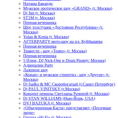
Hаташа Бакарди
Мужское эротическое шоу «GRAND» (г. Москва)
Dj Jim (г. Москва)
ST1M (г. Москва)
Пенная вечеринка
Шоу толстушек «Достояние Республики» (г.
Москва)
Yolan & Kenia (г. Москва)
AFTERPARTY мото-шоу на пл. Куйбышева
Пенная вечеринка
Травести - шоу «Teatro» (г. Москва)
Пенная вечеринка
5 Плюх, DJ Nick-One и Drum Pirate(г. Москва)
Адреналин Party
Лазерное шоу
«Конан» и мужское стриптиз - шоу «Другие» (г.
Москва)
Dj Sadko & МС Скоробогатый (г.Санкт-Петербург)
Dj PAUL VINITSKY (г.Москва)
Концерт певицы Светланы Разиной (г. Москва)
Dj STAN WILLIAMS (Нью-Йорк, USA)
DVJ BAZUKA (г. Москва)
«Объединенная Каста» представляет «Песочные
люди»
Группа «Hi-Fi» (г. Москва)