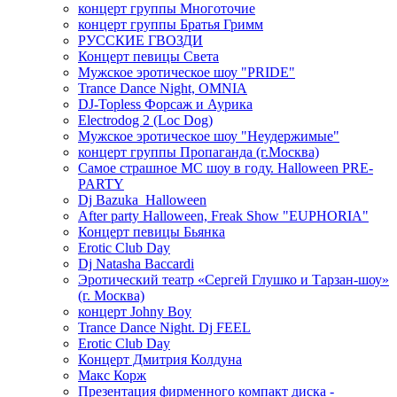
концерт группы Многоточие
концерт группы Братья Гримм
РУССКИЕ ГВОЗДИ
Концерт певицы Света
Мужское эротическое шоу "PRIDE"
Trance Dance Night, OMNIA
DJ-Topless Форсаж и Аурика
Electrodog 2 (Loc Dog)
Мужское эротическое шоу "Неудержимые"
концерт группы Пропаганда (г.Москва)
Самое страшное МС шоу в году. Halloween PRE-
PARTY
Dj Bazuka_Halloween
After party Halloween, Freak Show "EUPHORIA"
Концерт певицы Бьянка
Erotic Club Day
Dj Natasha Baccardi
Эротический театр «Сергей Глушко и Тарзан-шоу»
(г. Москва)
концерт Johny Boy
Trance Dance Night. Dj FEEL
Erotic Club Day
Концерт Дмитрия Колдуна
Макс Корж
Презентация фирменного компакт диска -