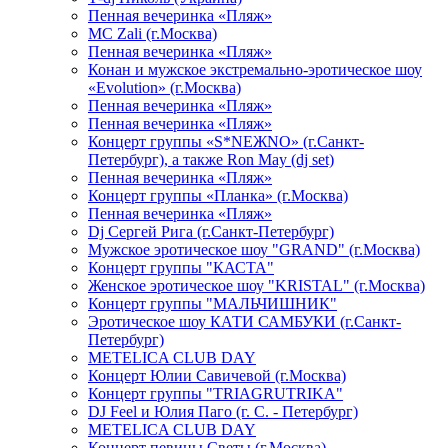
Пенная вечеринка «Пляж»
МС Zali (г.Москва)
Пенная вечеринка «Пляж»
Конан и мужское экстремально-эротическое шоу
«Evolution» (г.Москва)
Пенная вечеринка «Пляж»
Пенная вечеринка «Пляж»
Концерт группы «S*NEЖNO» (г.Санкт-
Петербург), а также Ron May (dj set)
Пенная вечеринка «Пляж»
Концерт группы «Планка» (г.Москва)
Пенная вечеринка «Пляж»
Dj Сергей Рига (г.Санкт-Петербург)
Мужское эротическое шоу "GRAND" (г.Москва)
Концерт группы "КАСТА"
Женское эротическое шоу "KRISTAL" (г.Москва)
Концерт группы "МАЛЬЧИШНИК"
Эротическое шоу КАТИ САМБУКИ (г.Санкт-
Петербург)
METELICA CLUB DAY
Концерт Юлии Савичевой (г.Москва)
Концерт группы "TRIAGRUTRIKA"
DJ Feel и Юлия Паго (г. С. - Петербург)
METELICA CLUB DAY
Концерт певицы Светы (г.Москва)