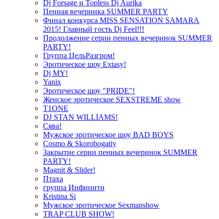
Dj Forsage и Topless Dj Aurika
Пенная вечеринка SUMMER PARTY
Финал конкурса MISS SENSATION SAMARA
2015! Главный гость Dj Feel!!!
Продолжение серии пенных вечеринок SUMMER
PARTY!
Группа ЦельРазгром!
Эротическое шоу Extasy!
Dj MY!
Yanix
Эротическое шоу "PRIDE"!
Женское эротическое SEXSTREME show
T1ONE
DJ STAN WILLIAMS!
Сява!
Мужское эротическое шоу BAD BOYS
Cosmo & Skorobogatiy
Закрытие серии пенных вечеринок SUMMER
PARTY!
Magnit & Slider!
Птаха
группа Инфинити
Kristina Si
Мужское эротическое Sexmanshow
TRAP CLUB SHOW!