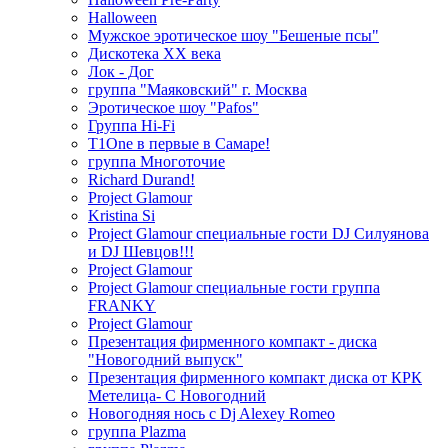
Halloween
Мужское эротическое шоу "Бешеные псы"
Дискотека ХХ века
Лок - Дог
группа "Маяковский" г. Москва
Эротическое шоу "Pafos"
Группа Hi-Fi
T1One в первые в Самаре!
группа Многоточие
Richard Durand!
Project Glamour
Kristina Si
Project Glamour специальные гости DJ Силуянова
и DJ Шевцов!!!
Project Glamour
Project Glamour специальные гости группа
FRANKY
Project Glamour
Презентация фирменного компакт - диска
"Новогодний выпуск"
Презентация фирменного компакт диска от КРК
Метелица- С Новогодний
Новогодняя нось с Dj Alexey Romeo
группа Plazma