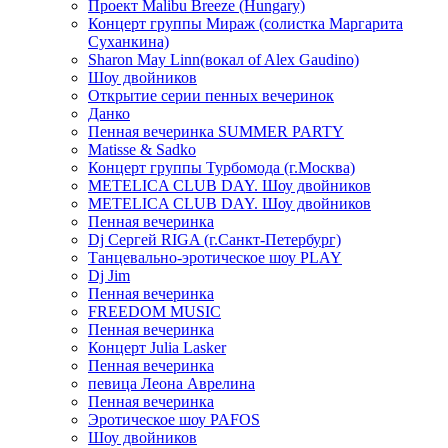
Проект Malibu Breeze (Hungary)
Концерт группы Мираж (солистка Маргарита
Суханкина)
Sharon May Linn(вокал of Alex Gaudino)
Шоу двойников
Открытие серии пенных вечеринок
Данко
Пенная вечеринка SUMMER PARTY
Matisse & Sadko
Концерт группы Турбомода (г.Москва)
METELICA CLUB DAY. Шоу двойников
METELICA CLUB DAY. Шоу двойников
Пенная вечеринка
Dj Сергей RIGA (г.Санкт-Петербург)
Танцевально-эротическое шоу PLAY
Dj Jim
Пенная вечеринка
FREEDOM MUSIC
Пенная вечеринка
Концерт Julia Lasker
Пенная вечеринка
певица Леона Аврелина
Пенная вечеринка
Эротическое шоу PAFOS
Шоу двойников