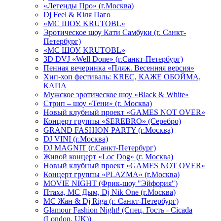
«Легенды Про» (г.Москва)
Dj Feel & Юля Паго
«МС ШОУ. KRUTOBL»
Эротическое шоу Кати Самбуки (г. Санкт-
Петербург)
«МС ШОУ. KRUTOBL»
3D DVJ «Well Done» (г.Санкт-Петербург)
Пенная вечеринка «Пляж. Весенняя версия»
Хип-хоп фестиваль: KREC, КАЖЕ ОБОЙМА,
КАПА
Мужское эротическое шоу «Black & White»
Стрип – шоу «Тени» (г. Москва)
Новый клубный проект «GAMES NOT OVER»
Концерт группы «SEREBRO» (Серебро)
GRAND FASHION PARTY (г.Москва)
DJ VINI (г.Москва)
DJ MAGNIT (г.Санкт-Петербург)
Живой концерт «Loc Dog» (г. Москва)
Новый клубный проект «GAMES NOT OVER»
Концерт группы «PLAZMA» (г.Москва)
MOVIE NIGHT (Фрик-шоу "Эйфория")
Птаха, МС Дым, Dj Nik One (г.Москва)
МС Жан & Dj Riga (г. Санкт-Петербург)
Glamour Fashion Night! (Спец. Гость - Cicada
(London, UK))