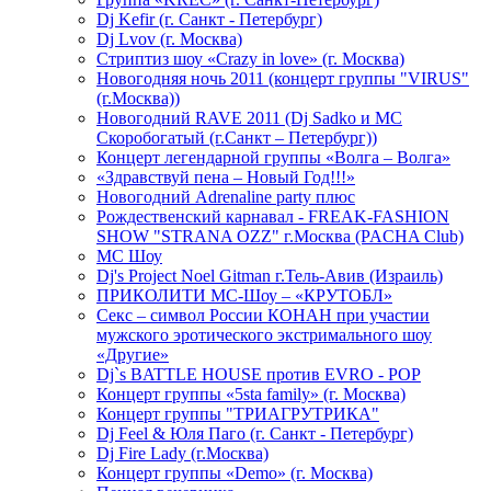
Dj Kefir (г. Санкт - Петербург)
Dj Lvov (г. Москва)
Стриптиз шоу «Crazy in love» (г. Москва)
Новогодняя ночь 2011 (концерт группы "VIRUS"
(г.Москва))
Новогодний RAVE 2011 (Dj Sadko и MC
Скоробогатый (г.Санкт – Петербург))
Концерт легендарной группы «Волга – Волга»
«Здравствуй пена – Новый Год!!!»
Новогодний Adrenaline party плюс
Рождественский карнавал - FREAK-FASHION
SHOW "STRANA OZZ" г.Москва (PACHA Club)
MC Шоу
Dj's Project Noel Gitman г.Тель-Авив (Израиль)
ПРИКОЛИТИ МС-Шоу – «КРУТОБЛ»
Секс – символ России КОНАН при участии
мужского эротического экстримального шоу
«Другие»
Dj`s BATTLE HOUSE против EVRO - POP
Концерт группы «5sta family» (г. Москва)
Концерт группы "ТРИАГРУТРИКА"
Dj Feel & Юля Паго (г. Санкт - Петербург)
Dj Fire Lady (г.Москва)
Концерт группы «Demo» (г. Москва)