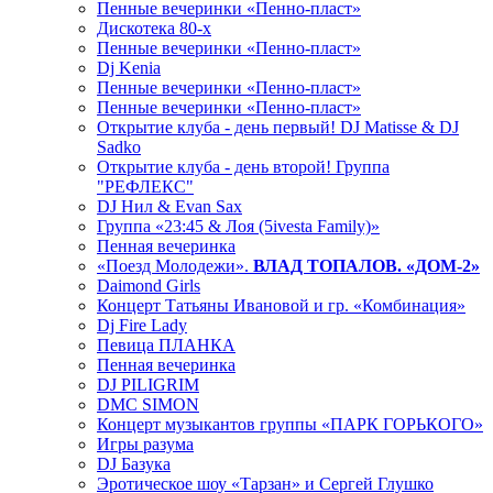
Пенные вечеринки «Пенно-пласт»
Дискотека 80-х
Пенные вечеринки «Пенно-пласт»
Dj Kenia
Пенные вечеринки «Пенно-пласт»
Пенные вечеринки «Пенно-пласт»
Открытие клуба - день первый! DJ Matisse & DJ
Sadko
Открытие клуба - день второй! Группа
"РЕФЛЕКС"
DJ Нил & Evan Sax
Группа «23:45 & Лоя (5ivesta Family)»
Пенная вечеринка
«Поезд Молодежи».
ВЛАД ТОПАЛОВ. «ДОМ-2»
Daimond Girls
Концерт Татьяны Ивановой и гр. «Комбинация»
Dj Fire Lady
Певица ПЛАНКА
Пенная вечеринка
DJ PILIGRIM
DMC SIMON
Концерт музыкантов группы «ПАРК ГОРЬКОГО»
Игры разума
DJ Базука
Эротическое шоу «Тарзан» и Сергей Глушко