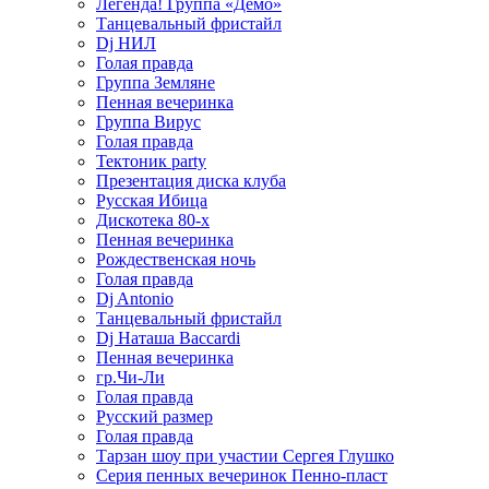
Легенда! Группа «Демо»
Танцевальный фристайл
Dj НИЛ
Голая правда
Группа Земляне
Пенная вечеринка
Группа Вирус
Голая правда
Тектоник party
Презентация диска клуба
Русская Ибица
Дискотека 80-х
Пенная вечеринка
Рождественская ночь
Голая правда
Dj Antonio
Танцевальный фристайл
Dj Наташа Baccardi
Пенная вечеринка
гр.Чи-Ли
Голая правда
Русский размер
Голая правда
Тарзан шоу при участии Сергея Глушко
Серия пенных вечеринок Пенно-пласт