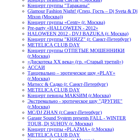
Концерт группы "Тараканы"
Glamour Fashion Night! (Спец. Гость – Dj Sveta & Dj
Mixon (Москва))
Концерт группы «Centr» (г. Москва)
Pre-party «HALLOWEEN - 2012»
HALOWEEN 2012 - DVJ BAZUKA (г. Москва)
Концерт группы "КНЯZZ" (г. Санкт-Петербург)
METELICA CLUB DAY
Концерт группы ОТПЕТЫЕ МОШЕННИКИ
(г.Москва)
«Дискотека ХХ века» (гр. «Старый третий»)
АССАИ
Танцевально – эротическое шоу «PLAY»
(г.Москва)
Матисс & Садко (г. Санкт-Петербург)
METELICA CLUB DAY
Концерт певицы МАКSИМ (г.Москва)
Экстремально - эротическое шоу "ДРУГИЕ"
(г.Москва)
МС/DJ ZHAN (г.Санкт-Петербург)
Garage Sound System presents FALL - WINTER
TOUR, Dj SUHOV (г. Москва)
Концерт группы «PLAZMA» (г.Москва)
METELICA CLUB DAY