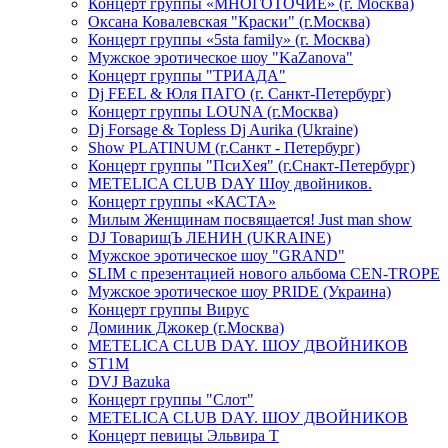
Концерт группы «МНОГОТОЧИЕ» (г. Москва)
Оксана Ковалевская "Краски" (г.Москва)
Концерт группы «5sta family» (г. Москва)
Мужское эротическое шоу "KaZanova"
Концерт группы "ТРИАДА"
Dj FEEL & Юля ПАГО (г. Санкт-Петербург)
Концерт группы LOUNA (г.Москва)
Dj Forsage & Topless Dj Aurika (Ukraine)
Show PLATINUM (г.Санкт - Петербург)
Концерт группы "ПсиХея" (г.Снакт-Петербург)
METELICA CLUB DAY Шоу двойников.
Концерт группы «КАСТА»
Милым Женщинам посвящается! Just man show
DJ ТоварищЪ ЛЕНИН (UKRAINE)
Мужское эротическое шоу "GRAND"
SLIM с презентацией нового альбома CEN-TROPE
Мужское эротическое шоу PRIDE (Украина)
Концерт группы Вирус
Доминик Джокер (г.Москва)
METELICA CLUB DAY. ШОУ ДВОЙНИКОВ
ST1M
DVJ Bazuka
Концерт группы "Слот"
METELICA CLUB DAY. ШОУ ДВОЙНИКОВ
Концерт певицы Эльвира Т