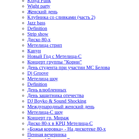
Kolya Funk
Wight party
Женский день
Клубника со сливками (часть 2)
Jazz bass
Definition
Strip show
Диско 80-х
Метелица стрип
Канун
Новый Год с Метелица-С
Концерт группы "Корни"
День студента при участии МС Белова
Dj Groove
Метелица шоу
Definition
День влюбленных
День защитника отечества
DJ Boyko & Sound Shocking
Международный женский день
Метелица-С шоу
Концерт гр. Мираж
Диско 80-х в КРЦ Метелица-С
«Божья коровка» - На дискотеке 80-х
Пенная вечеринка