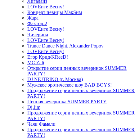
Лигалайз
LOVEите Весну!
Концерт певицы МакSим
Жара
Фактор-2
LOVEите Весну!
Чичерина
LOVEите Весну!
Trance Dance Night. Alexander Popov
LOVEите Весну!
Егор Крид/KReeD!
MC Zali
Открытие серии пенных вечеринок SUMMER
PARTY!
DJ NEJTRINO (г. Москва)
Мужское эротическое шоу BAD BOYS!
Продолжение серии пенных вечеринок SUMMER
PARTY!
Пенная вечеринка SUMMER PARTY
Dj Jim
Продолжение серии пенных вечеринок SUMMER
PARTY!
Чаян Фамали
Продолжение серии пенных вечеринок SUMMER
PARTY!