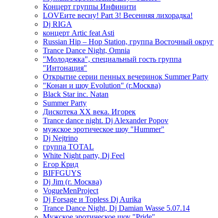
Концерт группы Инфинити
LOVEите весну! Part 3! Весенняя лихорадка!
Dj RIGA
концерт Artic feat Asti
Russian Hip – Hop Station, группа Восточный округ
Trance Dance Night, Omnia
"Молодежка", специальный гость группа
"Интонация"
Открытие серии пенных вечеринок Summer Party
"Конан и шоу Evolution" (г.Москва)
Black Star inc. Natan
Summer Party
Дискотека ХХ века. Игорек
Trance dance night. Dj Alexander Popov
мужское эротическое шоу "Hummer"
Dj Nejtrino
группа TOTAL
White Night party, Dj Feel
Егор Крид
BIFFGUYS
Dj Jim (г. Москва)
VogueMenProject
Dj Forsage и Topless Dj Aurika
Trance Dance Night, Dj Damian Wasse 5.07.14
Мужское эротическое шоу "Pride"