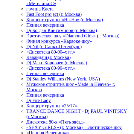
«Метелица-С»
группа Каста
Fast Foot project (г. Москва)
Концерт группы «На-На» (г. Москва)
Пенная вечеринка
Dj Богдан Кантимиров (г. Москва)
Эротическое шоу «Diamond Girls» (г. Москва)
Финал конкурса «Караоке-шоу»
Dj Nil (г. Санкт-Петербург)
«Дискотека 80-90–х гг.»
Карандаш (г. Москва)
Dj Макс Короваев (г. Москва)
«Дискотека 80-90–х гг.»
Пенная вечеринка
Dj Stanley Williams (New York, USA)
Мужское стриптиз шоу «Made in Heaven» г.
Москва
Пенная вечеринка
Dj Fire Lady
Концерт группы «25/17»
TRANCE DANCE NIGHT - Dj PAUL VINITSKY
(г.Москва)
Дискотека 80-х «Пять звёзд»
«SEXY GIRLS» (г. Москва) - Эротическое шоу
«Пенная Вечеринка»