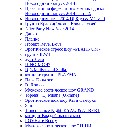
Новогодний выпуск 2014
Презентация фирменного компакт диска -
Новогодний выпуск 2014 часть 2.
Новогодняя ночь 2014.Dj Riga & MC Zali
Группа Краски(Оксана Ковалевская)
After Party New Year 2014
Данко
Планка
Проект Revel Boys
Эротическое стресс шоу «PLATINUM»
группа ILWT
дуэт Лето
DINO MC 47
Dj`s Matisse and Sadko
концерт группы PLAZMA
Парк Горького
Dj Romeo
Мужское эротическое шоу GRAND
Topless - Dj Milana (Ukraine)
Эротическое шок шоу Кати Самбуки
Slim
Trance Dance Night. KYAU & ALBERT
концерт Влада Соколовского
LOVEите Весну
Мужское эротическое шоу "ТЕНИ"