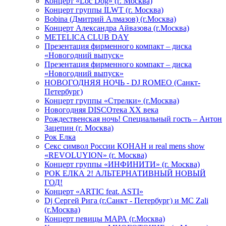
Концерт «Loc Dog» (г. Москва)
Концерт группы ILWT (г. Москва)
Bobina (Дмитрий Алмазов) (г.Москва)
Концерт Александра Айвазова (г.Москва)
METELICA CLUB DAY
Презентация фирменного компакт – диска
«Новогодний выпуск»
Презентация фирменного компакт – диска
«Новогодний выпуск»
НОВОГОДНЯЯ НОЧЬ - DJ ROMEO (Санкт-
Петербург)
Концерт группы «Стрелки» (г.Москва)
Новогодняя DISCOтека ХХ века
Рождественская ночь! Специальный гость – Антон
Зацепин (г. Москва)
Рок Елка
Секс символ России КОНАН и real mens show
«REVOLUYION» (г. Москва)
Концерт группы «ИНФИНИТИ» (г. Москва)
РОК ЕЛКА 2! АЛЬТЕРНАТИВНЫЙ НОВЫЙ
ГОД!
Концерт «ARTIC feat. ASTI»
Dj Сергей Рига (г.Санкт - Петербург) и MC Zali
(г.Москва)
Концерт певицы МАРА (г.Москва)