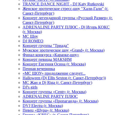
TRANCE DANCE NIGHT - DJ Katy Rutkovski
Женское эротическое стресс-шоу "Хали-Гали" (г.
Санкт-Петербург)
Концерт легендарной группы «Русский Размер» (г.
Санкт-Петербург)
ADRENALINE PARTY ПЛЮС - Dj Игорь КОКС
(г. Москва)
MC Шоу
DJ ROMEO
Концерт группы "Триада"
Мужское эротическое шоу «Grand» (г. Москва)
Финал конкурса «Караоке-шоу»
Концерт певицы МАКSИМ
Концерт Евгения Осина (г. Москва)
Пенная вечеринка
«МС ШОУ» продолжение следует...
Halloween (Dj Ellis Sexton (г. Санкт-Петербург))
МС Жан и Dj Riga (г. Санкт-Петербург)
DJ's girls
Концерт группы «Centr» (г. Москва)
ADRENALINE PARTY ПЛЮС
Концерт группы «Пропаганда» (г. Москва)
DVJ Electra (г. Москва)
Певец «Шура» (г. Москва)
Группа «KREC» (г. Санкт-Петербург)