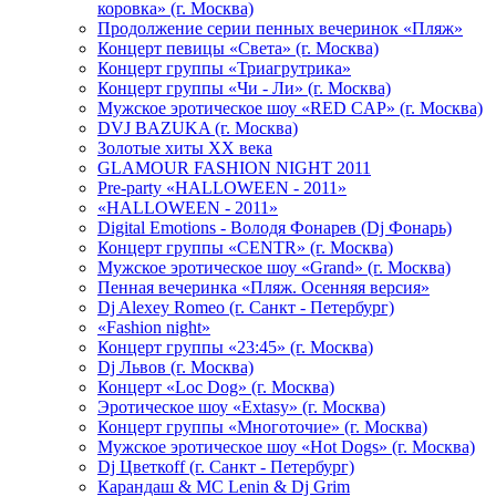
коровка» (г. Москва)
Продолжение серии пенных вечеринок «Пляж»
Концерт певицы «Света» (г. Москва)
Концерт группы «Триагрутрика»
Концерт группы «Чи - Ли» (г. Москва)
Мужское эротическое шоу «RED CAP» (г. Москва)
DVJ BAZUKA (г. Москва)
Золотые хиты XX века
GLAMOUR FASHION NIGHT 2011
Pre-party «HALLOWEEN - 2011»
«HALLOWEEN - 2011»
Digital Emotions - Володя Фонарев (Dj Фонарь)
Концерт группы «CENTR» (г. Москва)
Мужское эротическое шоу «Grand» (г. Москва)
Пенная вечеринка «Пляж. Осенняя версия»
Dj Alexey Romeo (г. Санкт - Петербург)
«Fashion night»
Концерт группы «23:45» (г. Москва)
Dj Львов (г. Москва)
Концерт «Loc Dog» (г. Москва)
Эротическое шоу «Extasy» (г. Москва)
Концерт группы «Многоточие» (г. Москва)
Мужское эротическое шоу «Hot Dogs» (г. Москва)
Dj Цветкоff (г. Санкт - Петербург)
Карандаш & МС Lenin & Dj Grim