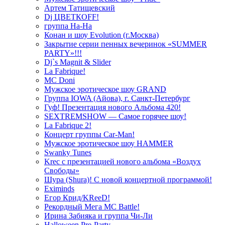
Артем Татищевский
Dj ЦВЕТКOFF!
группа На-На
Конан и шоу Evolution (г.Москва)
Закрытие серии пенных вечеринок «SUMMER
PARTY»!!!
Dj`s Magnit & Slider
La Fabrique!
MC Doni
Мужское эротическое шоу GRAND
Группа IOWA (Айова), г. Санкт-Петербург
Гуф! Презентация нового Альбома 420!
SEXTREMSHOW — Самое горячее шоу!
La Fabrique 2!
Концерт группы Car-Man!
Мужское эротическое шоу HAMMER
Swanky Tunes
Krec с презентацией нового альбома «Воздух
Свободы»
Шура (Shura)! С новой концертной программой!
Eximinds
Егор Крид/KReeD!
Рекордный Мега МС Battle!
Ирина Забияка и группа Чи-Ли
Halloween Pre-Party