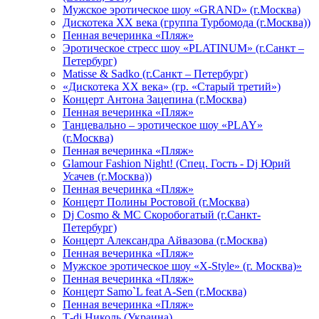
Мужское эротическое шоу «GRAND» (г.Москва)
Дискотека XX века (группа Турбомода (г.Москва))
Пенная вечеринка «Пляж»
Эротическое стресс шоу «PLATINUM» (г.Санкт –
Петербург)
Matisse & Sadko (г.Санкт – Петербург)
«Дискотека ХХ века» (гр. «Старый третий»)
Концерт Антона Зацепина (г.Москва)
Пенная вечеринка «Пляж»
Танцевально – эротическое шоу «PLAY»
(г.Москва)
Пенная вечеринка «Пляж»
Glamour Fashion Night! (Спец. Гость - Dj Юрий
Усачев (г.Москва))
Пенная вечеринка «Пляж»
Концерт Полины Ростовой (г.Москва)
Dj Cosmo & МС Скоробогатый (г.Санкт-
Петербург)
Концерт Александра Айвазова (г.Москва)
Пенная вечеринка «Пляж»
Мужское эротическое шоу «X-Style» (г. Москва)»
Пенная вечеринка «Пляж»
Концерт Samo`L feat A-Sen (г.Москва)
Пенная вечеринка «Пляж»
Т-dj Николь (Украина)