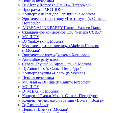
Пенная вечеринка
Dj Alexey Romeo (г. Санкт – Петербург)
Программа «МС ШОУ»
Концерт Александра Барыкина (г. Москва)
Эротическое стресс шоу «Платинум» (г. Санкт –
Петербург)
ADRENALINE PARTY Плюс – Women Dance
Скандальное концертное шоу "Репера СЯВА"
МС ШОУ
DJ Yankovski (г. Москва)
Мужское эротическое шоу «Made in Heaven»
(г.Москва)
Эротическое шоу «Джакомо Казанова»
Adrenaline party плюс
Сергей Глушко и Тарзан шоу (г. Москва)
Dj Anton Liss (г. Санкт-Петербург)
Концерт группы «Centr» (г. Москва)
Пенная вечерника
МС Жан & Dj Riga (г. Санкт-Петербург)
МС ШОУ
Dj M.E.G. (г. Москва)
Концерт "Смоки Мо" (г. Санкт - Петербург)
Концерт легендарной группы «Волга – Волга»
Dj Ruslan Sever
Певица Планка (г.Москва)