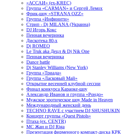
«АССАИ» (ex-KREC)
Группа «CARMAN» и Сергей Лемох
Фрик-шоу «STRANA OZZ»
Группа «Инфинити»
Стрип - Dj MILANA (Украина)
DJ Игорь Кокс
Пенная вечеринка
Дискотека 80-х
Dj ROMEO
Le Truk aka Децл & Dj Nik One
Пенная вечеринка
Dance battle
Dj Stanley Williams (New York)
Группа «Триада»
Группа «Ласковый Май»
Открытие весенней клубной сессии
Финал конкурса Караоке-шоу
Александр Иванов и группа «Рондо»
Мужское эротическое шоу Made in Heaven
Международный женский день
TECHNO RAVE с участием DJ SHUSHUKIN
Концерт группы «Quest Pistols»
Птаха (ex. CENTR)
МС Жан и DJ Riga
Презентация фирменного компакт-диска КРК