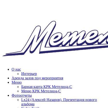
О нас
Интерьер
Аренда залов под мероприятия
Меню
Барная карта КРК Метелица-С
Меню КРК Метелица-С
Фотоотчеты
Lx24 (Алексей Назаров). Презентация нового
альбома