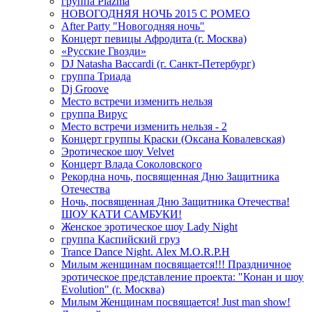
группа Plazma
НОВОГОДНЯЯ НОЧЬ 2015 C РОМЕО
After Party "Новогодняя ночь"
Концерт певицы Афродита (г. Москва)
«Русские Гвозди»
DJ Natasha Baccardi (г. Санкт-Петербург)
группа Триада
Dj Groove
Место встречи изменить нельзя
группа Вирус
Место встречи изменить нельзя - 2
Концерт группы Краски (Оксана Ковалевская)
Эротическое шоу Velvet
Концерт Влада Соколовского
Рекордна ночь, посвященная Дню Защитника
Отечества
Ночь, посвященная Дню Защитника Отечества!
ШОУ КАТИ САМБУКИ!
Женское эротическое шоу Lady Night
группа Каспийский груз
Trance Dance Night. Alex M.O.R.P.H
Милым женщинам посвящается!!! Праздничное
эротическое представление проекта: "Конан и шоу
Evolution" (г. Москва)
Милым Женщинам посвящается! Just man show!