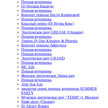
Пенная вечеринка
DJ Наташа Бакарди
Пенная вечеринка
Концерт певицы Насти Крайновой
Пенная вечеринка
Красный перец (Dj Игорь Кокс)
Пенная вечеринка
Эротическое шоу GREASE (Ukraaine)
Пенная вечеринка
Topless Dj Duo Kirsanov & Phoenix
Концерт певицы Афродита
Пенная вечеринка
Пенная вечеринка
Эротическое шоу GRAND
Пенная вечеринка
MC Zali
Пенная вечеринка
Женское эротическое Эрика шоу
Пенная вечеринка
Artic feat Asti
закрытие серии пенных вечеринок SUMMER
PARTY
Мужское эротическое шоу "ТЕНИ" (г. Москва)
Slade show (Ukraine)
Dj Alexey Romeo