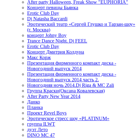
After party Halloween, Freak Show "EUPHORIA"
Концерт певицы Бьянка
Erotic Club Day
Dj Natasha Baccardi
Эротический театр «Сергей Глушко и Тарзан-шоу»
(г. Москва)
концерт Johny Boy
Trance Dance Night. Dj FEEL
Erotic Club Day
Концерт Дмитрия Колдуна
Макс Корж
Презентация фирменного компакт диска -
Новогодний выпуск 2014
Презентация фирменного компакт диска -
Новогодний выпуск 2014 часть 2.
Новогодняя ночь 2014.Dj Riga & MC Zali
Группа Краски(Оксана Ковалевская)
After Party New Year 2014
Данко
Планка
Проект Revel Boys
Эротическое стресс шоу «PLATINUM»
группа ILWT
дуэт Лето
DINO MC 47