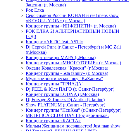
Зацепин (г. Москва)
Рок Елка
Секс символ России КОНАН и real mens show
«REVOLUYION» (г. Москва)
Концерт группы «ИНФИНИТИ» (г. Москва)
РОК ЕЛКА 2! АЛЬТЕРНАТИВНЫЙ НОВЫЙ
ГОД!
Концерт «ARTIC feat. ASTI»
Dj Сергей Рига (г.Санкт - Петербург) и MC Zali
(г.Москва)
Концерт певицы МАРА (г.Москва)
Концерт группы «МНОГОТОЧИЕ» (г. Москва)
Оксана Ковалевская "Краски" (г.Москва)
Концерт группы «5sta family» (г. Москва)
Мужское эротическое шоу "KaZanova"
Концерт группы "ТРИАДА"
Dj FEEL & Юля ПАГО (г. Санкт-Петербург)
Концерт группы LOUNA (г.Москва)
Dj Forsage & Topless Dj Aurika (Ukraine)
Show PLATINUM (г.Санкт - Петербург)
Концерт группы "ПсиХея" (г.Снакт-Петербург)
METELICA CLUB DAY Шоу двойников.
Концерт группы «КАСТА»
Милым Женщинам посвящается! Just man show