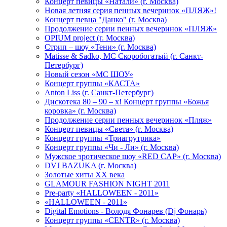
Концерт певицы «Натали» (г. Москва)
Новая летняя серия пенных вечеринок «ПЛЯЖ»!
Концерт певца "Данко" (г. Москва)
Продолжение серии пенных вечеринок «ПЛЯЖ»
OPIUM project (г. Москва)
Стрип – шоу «Тени» (г. Москва)
Matissе & Sadko, MC Скоробогатый (г. Санкт-
Петербург)
Новый сезон «МС ШОУ»
Концерт группы «КАСТА»
Anton Liss (г. Санкт-Петербург)
Дискотека 80 – 90 – х! Концерт группы «Божья
коровка» (г. Москва)
Продолжение серии пенных вечеринок «Пляж»
Концерт певицы «Света» (г. Москва)
Концерт группы «Триагрутрика»
Концерт группы «Чи - Ли» (г. Москва)
Мужское эротическое шоу «RED CAP» (г. Москва)
DVJ BAZUKA (г. Москва)
Золотые хиты XX века
GLAMOUR FASHION NIGHT 2011
Pre-party «HALLOWEEN - 2011»
«HALLOWEEN - 2011»
Digital Emotions - Володя Фонарев (Dj Фонарь)
Концерт группы «CENTR» (г. Москва)