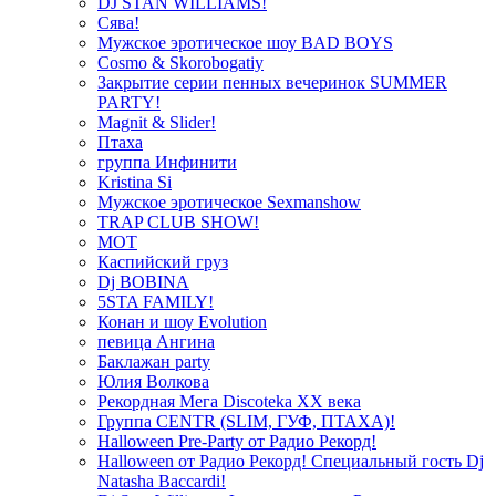
DJ STAN WILLIAMS!
Сява!
Мужское эротическое шоу BAD BOYS
Cosmo & Skorobogatiy
Закрытие серии пенных вечеринок SUMMER
PARTY!
Magnit & Slider!
Птаха
группа Инфинити
Kristina Si
Мужское эротическое Sexmanshow
TRAP CLUB SHOW!
МОТ
Каспийский груз
Dj BOBINA
5STA FAMILY!
Конан и шоу Evolution
певица Ангина
Баклажан party
Юлия Волкова
Рекордная Мега Discoteka XX века
Группа CENTR (SLIM, ГУФ, ПТАХА)!
Halloween Pre-Party от Радио Рекорд!
Halloween от Радио Рекорд! Специальный гость Dj
Natasha Baccardi!