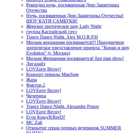
Рекордна ночь, посвященная Дню Защитника
Отечества
Ночь, посвященная Дню Защитника Отечества!
ШОУ КАТИ САМБУКИ!
Женское эротическое шоу Lady Night
группа Каспийский груз
Trance Dance Night. Alex M.O.R.P.H
Милым женщинам посвящается!!! Праздничное
эротическое представление проекта: "Конан и шоу
Evolution" (г. Москва)
Милым Женщинам посвящается! Just man show!
Лигалайз
LOVEите Весну!
Концерт певицы МакSим
Жара
Фактор-2
LOVEите Весну!
Чичерина
LOVEите Весну!
Trance Dance Night. Alexander Popov
LOVEите Весну!
Егор Крид/KReeD!
MC Zali
Открытие серии пенных вечеринок SUMMER