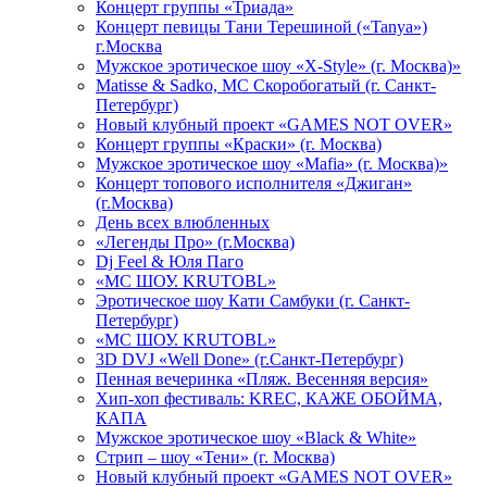
Концерт группы «Триада»
Концерт певицы Тани Терешиной («Tanya»)
г.Москва
Мужское эротическое шоу «X-Style» (г. Москва)»
Matissе & Sadko, MC Скоробогатый (г. Санкт-
Петербург)
Новый клубный проект «GAMES NOT OVER»
Концерт группы «Краски» (г. Москва)
Мужское эротическое шоу «Mafia» (г. Москва)»
Концерт топового исполнителя «Джиган»
(г.Москва)
День всех влюбленных
«Легенды Про» (г.Москва)
Dj Feel & Юля Паго
«МС ШОУ. KRUTOBL»
Эротическое шоу Кати Самбуки (г. Санкт-
Петербург)
«МС ШОУ. KRUTOBL»
3D DVJ «Well Done» (г.Санкт-Петербург)
Пенная вечеринка «Пляж. Весенняя версия»
Хип-хоп фестиваль: KREC, КАЖЕ ОБОЙМА,
КАПА
Мужское эротическое шоу «Black & White»
Стрип – шоу «Тени» (г. Москва)
Новый клубный проект «GAMES NOT OVER»