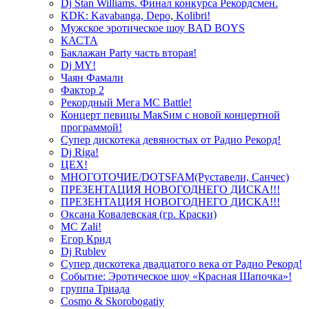
Dj Stan Williams. Финал конкурса Рекордсмен.
KDK: Kavabanga, Depo, Kolibri!
Мужское эротическое шоу BAD BOYS
КАСТА
Баклажан Party часть вторая!
Dj MY!
Чаян Фамали
Фактор 2
Рекордный Мега МС Battle!
Концерт певицы МакSим с новой концертной
программой!
Супер дискотека девяностых от Радио Рекорд!
Dj Riga!
ЦЕХ!
МНОГОТОЧИЕ/DOTSFAM(Руставели, Санчес)
ПРЕЗЕНТАЦИЯ НОВОГОДНЕГО ДИСКА!!!
ПРЕЗЕНТАЦИЯ НОВОГОДНЕГО ДИСКА!!!
Оксана Ковалевская (гр. Краски)
MC Zali!
Егор Крид
Dj Rublev
Супер дискотека двадцатого века от Радио Рекорд!
Событие: Эротическое шоу «Красная Шапочка»!
группа Триада
Cosmo & Skorobogatiy