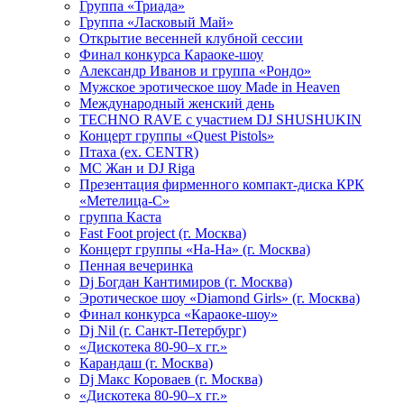
Группа «Триада»
Группа «Ласковый Май»
Открытие весенней клубной сессии
Финал конкурса Караоке-шоу
Александр Иванов и группа «Рондо»
Мужское эротическое шоу Made in Heaven
Международный женский день
TECHNO RAVE с участием DJ SHUSHUKIN
Концерт группы «Quest Pistols»
Птаха (ex. CENTR)
МС Жан и DJ Riga
Презентация фирменного компакт-диска КРК
«Метелица-С»
группа Каста
Fast Foot project (г. Москва)
Концерт группы «На-На» (г. Москва)
Пенная вечеринка
Dj Богдан Кантимиров (г. Москва)
Эротическое шоу «Diamond Girls» (г. Москва)
Финал конкурса «Караоке-шоу»
Dj Nil (г. Санкт-Петербург)
«Дискотека 80-90–х гг.»
Карандаш (г. Москва)
Dj Макс Короваев (г. Москва)
«Дискотека 80-90–х гг.»