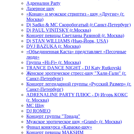
Адреналин Party
Лазерное шоу
«Конан» и мужское стриптиз - шоу «Другие» (г.
Москва)
Dj Sadko & МС Скоробогатый (г.Санкт-Петербург)
Dj PAUL VINITSKY (г.Москва)
Концерт певицы Светланы Разиной (г. Москва)
Dj STAN WILLIAMS (Нью-Йорк, USA)
DVJ BAZUKA (г. Москва)
«Объединенная Каста» представляет «Песочные
люди»
Группа «Hi-Fi» (г. Москва)
TRANCE DANCE NIGHT - DJ Katy Rutkovski
Женское эротическое стресс-шоу "Хали-Гали" (г.
Санкт-Петербург)
Концерт легендарной группы «Русский Размер» (г.
Санкт-Петербург)
ADRENALINE PARTY ПЛЮС - Dj Игорь КОКС
(г. Москва)
MC Шоу
DJ ROMEO
Концерт группы "Триада"
Мужское эротическое шоу «Grand» (г. Москва)
Финал конкурса «Караоке-шоу»
Концерт певицы МАКSИМ