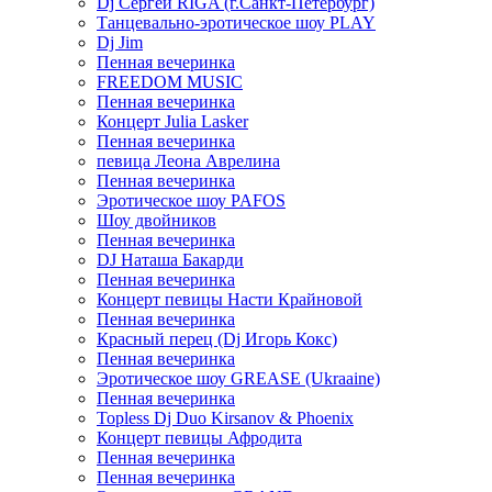
Dj Сергей RIGA (г.Санкт-Петербург)
Танцевально-эротическое шоу PLAY
Dj Jim
Пенная вечеринка
FREEDOM MUSIC
Пенная вечеринка
Концерт Julia Lasker
Пенная вечеринка
певица Леона Аврелина
Пенная вечеринка
Эротическое шоу PAFOS
Шоу двойников
Пенная вечеринка
DJ Наташа Бакарди
Пенная вечеринка
Концерт певицы Насти Крайновой
Пенная вечеринка
Красный перец (Dj Игорь Кокс)
Пенная вечеринка
Эротическое шоу GREASE (Ukraaine)
Пенная вечеринка
Topless Dj Duo Kirsanov & Phoenix
Концерт певицы Афродита
Пенная вечеринка
Пенная вечеринка