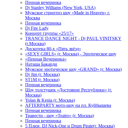
Пенная вечеринка
Dj Stanley Williams (New York, USA)
Мужское стриптиз шоу «Made in Heaven» г.
Москва
Пенная вечеринка
Dj Fire Lady
Концерт группы «25/17»
TRANCE DANCE NIGHT - Dj PAUL VINITSKY
(г.Москва)
Дискотека 80-х «Пять звёзд»
«SEXY GIRLS» (г. Москва) - Эротическое шоу
«Пенная Вечеринка»
Hаташа Бакарди
Мужское эротическое шоу «GRAND» (г. Москва)
Dj Jim (г. Москва)
ST1M (г. Москва)
Пенная вечеринка
Шоу толстушек «Достояние Республики» (г.
Москва)
Yolan & Kenia (г. Москва)
AFTERPARTY мото-шоу на пл. Куйбышева
Пенная вечеринка
Травести - шоу «Teatro» (г. Москва)
Пенная вечеринка
5 Плюх, DJ Nick-One и Drum Pirate(г. Москва)