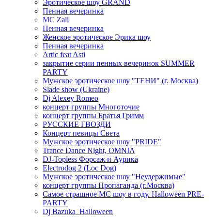
Эротическое шоу GRAND
Пенная вечеринка
MC Zali
Пенная вечеринка
Женское эротическое Эрика шоу
Пенная вечеринка
Artic feat Asti
закрытие серии пенных вечеринок SUMMER
PARTY
Мужское эротическое шоу "ТЕНИ" (г. Москва)
Slade show (Ukraine)
Dj Alexey Romeo
концерт группы Многоточие
концерт группы Братья Гримм
РУССКИЕ ГВОЗДИ
Концерт певицы Света
Мужское эротическое шоу "PRIDE"
Trance Dance Night, OMNIA
DJ-Topless Форсаж и Аурика
Electrodog 2 (Loc Dog)
Мужское эротическое шоу "Неудержимые"
концерт группы Пропаганда (г.Москва)
Самое страшное МС шоу в году. Halloween PRE-
PARTY
Dj Bazuka_Halloween