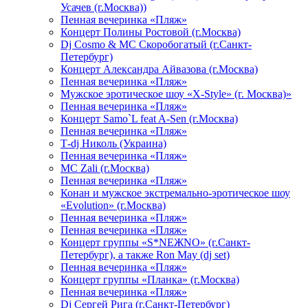
Усачев (г.Москва))
Пенная вечеринка «Пляж»
Концерт Полины Ростовой (г.Москва)
Dj Cosmo & МС Скоробогатый (г.Санкт-
Петербург)
Концерт Александра Айвазова (г.Москва)
Пенная вечеринка «Пляж»
Мужское эротическое шоу «X-Style» (г. Москва)»
Пенная вечеринка «Пляж»
Концерт Samo`L feat A-Sen (г.Москва)
Пенная вечеринка «Пляж»
Т-dj Николь (Украина)
Пенная вечеринка «Пляж»
МС Zali (г.Москва)
Пенная вечеринка «Пляж»
Конан и мужское экстремально-эротическое шоу
«Evolution» (г.Москва)
Пенная вечеринка «Пляж»
Пенная вечеринка «Пляж»
Концерт группы «S*NEЖNO» (г.Санкт-
Петербург), а также Ron May (dj set)
Пенная вечеринка «Пляж»
Концерт группы «Планка» (г.Москва)
Пенная вечеринка «Пляж»
Dj Сергей Рига (г.Санкт-Петербург)