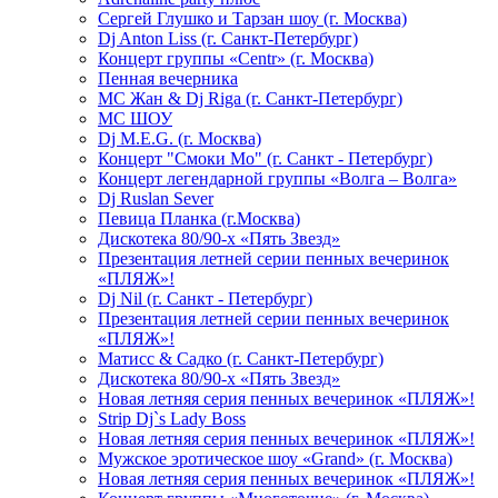
Сергей Глушко и Тарзан шоу (г. Москва)
Dj Anton Liss (г. Санкт-Петербург)
Концерт группы «Centr» (г. Москва)
Пенная вечерника
МС Жан & Dj Riga (г. Санкт-Петербург)
МС ШОУ
Dj M.E.G. (г. Москва)
Концерт "Смоки Мо" (г. Санкт - Петербург)
Концерт легендарной группы «Волга – Волга»
Dj Ruslan Sever
Певица Планка (г.Москва)
Дискотека 80/90-х «Пять Звезд»
Презентация летней серии пенных вечеринок
«ПЛЯЖ»!
Dj Nil (г. Санкт - Петербург)
Презентация летней серии пенных вечеринок
«ПЛЯЖ»!
Матисс & Садко (г. Санкт-Петербург)
Дискотека 80/90-х «Пять Звезд»
Новая летняя серия пенных вечеринок «ПЛЯЖ»!
Strip Dj`s Lady Boss
Новая летняя серия пенных вечеринок «ПЛЯЖ»!
Мужское эротическое шоу «Grand» (г. Москва)
Новая летняя серия пенных вечеринок «ПЛЯЖ»!