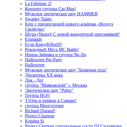
La Fabrique 2!
Концерт группы Car-Man!
Мужское эротическое шоу HAMMER
Swanky Tunes
Krec с презентацией нового альбома «Воздух
Свободы»
Шура (Shura)! С новой концертной программой!
Eximinds
Егор Крид/KReeD!
Рекордный Мега МС Battle!
Ирина Забияка и группа Чи-Ли
Halloween Pre-Party
Halloween
Мужское эротическое шоу "Бешеные псы"
Дискотека ХХ века
Лок - Дог
группа "Маяковский" г. Москва
Эротическое шоу "Pafos"
Группа Hi-Fi
T1One в первые в Самаре!
группа Многоточие
Richard Durand!
Project Glamour
Kristina Si
Project Glamour специальные гости DJ Силуянова