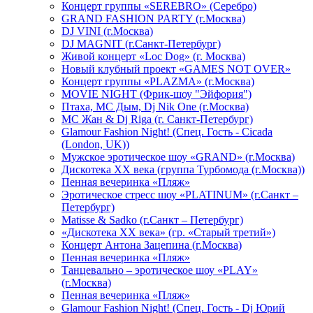
Концерт группы «SEREBRO» (Серебро)
GRAND FASHION PARTY (г.Москва)
DJ VINI (г.Москва)
DJ MAGNIT (г.Санкт-Петербург)
Живой концерт «Loc Dog» (г. Москва)
Новый клубный проект «GAMES NOT OVER»
Концерт группы «PLAZMA» (г.Москва)
MOVIE NIGHT (Фрик-шоу "Эйфория")
Птаха, МС Дым, Dj Nik One (г.Москва)
МС Жан & Dj Riga (г. Санкт-Петербург)
Glamour Fashion Night! (Спец. Гость - Cicada
(London, UK))
Мужское эротическое шоу «GRAND» (г.Москва)
Дискотека XX века (группа Турбомода (г.Москва))
Пенная вечеринка «Пляж»
Эротическое стресс шоу «PLATINUM» (г.Санкт –
Петербург)
Matisse & Sadko (г.Санкт – Петербург)
«Дискотека ХХ века» (гр. «Старый третий»)
Концерт Антона Зацепина (г.Москва)
Пенная вечеринка «Пляж»
Танцевально – эротическое шоу «PLAY»
(г.Москва)
Пенная вечеринка «Пляж»
Glamour Fashion Night! (Спец. Гость - Dj Юрий