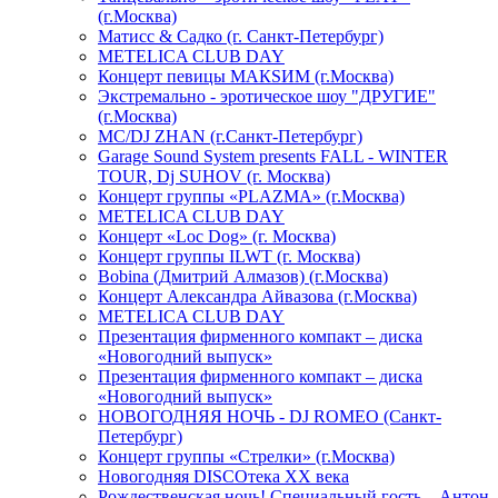
(г.Москва)
Матисс & Садко (г. Санкт-Петербург)
METELICA CLUB DAY
Концерт певицы МАКSИМ (г.Москва)
Экстремально - эротическое шоу "ДРУГИЕ"
(г.Москва)
МС/DJ ZHAN (г.Санкт-Петербург)
Garage Sound System presents FALL - WINTER
TOUR, Dj SUHOV (г. Москва)
Концерт группы «PLAZMA» (г.Москва)
METELICA CLUB DAY
Концерт «Loc Dog» (г. Москва)
Концерт группы ILWT (г. Москва)
Bobina (Дмитрий Алмазов) (г.Москва)
Концерт Александра Айвазова (г.Москва)
METELICA CLUB DAY
Презентация фирменного компакт – диска
«Новогодний выпуск»
Презентация фирменного компакт – диска
«Новогодний выпуск»
НОВОГОДНЯЯ НОЧЬ - DJ ROMEO (Санкт-
Петербург)
Концерт группы «Стрелки» (г.Москва)
Новогодняя DISCOтека ХХ века
Рождественская ночь! Специальный гость – Антон