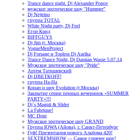
Trance dance night. Dj Alexander Popov
мужское эротическое шоу "Hummer"
Dj Nejtrino
группа TOTAL
White Night party, Dj Feel
Егор Крид
BIFFGUYS
Dj Jim (г. Москва)
VogueMenProject
Dj Forsage и Topless Dj Aurika
Trance Dance Night, Dj Damian Wasse 5.07.14
Мужское эротическое шоу "Pride"
Артем Татищевский
Dj ЦВЕТКOFF!
группа На-На
Конан и шоу Evolution (г.Москва)
Закрытие серии пенных вечеринок «SUMMER
PARTY»!!!
Dj`s Magnit & Slider
La Fabrique!
MC Doni
Мужское эротическое шоу GRAND
Группа IOWA (Айова), г. Санкт-Петербург
Гуф! Презентация нового Альбома 420!
SEXTREMSHOW — Самое горячее шоу!