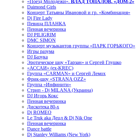
«Поезд Молодежи».
ВЛАД ТОПАЛОВ. «ДОМ-2»
Daimond Girls
Концерт Татьяны Ивановой и гр. «Комбинация»
Dj Fire Lady
Певица ПЛАНКА
Пенная вечеринка
DJ PILIGRIM
DMC SIMON
Концерт музыкантов группы «ПАРК ГОРЬКОГО»
Игры разума
DJ Базука
Эротическое шоу «Тарзан» и Сергей Глушко
«АССАИ» (ex-KREC)
Группа «CARMAN» и Сергей Лемох
Фрик-шоу «STRANA OZZ»
Группа «Инфинити»
Стрип - Dj MILANA (Украина)
DJ Игорь Кокс
Пенная вечеринка
Дискотека 80-х
Dj ROMEO
Le Truk aka Децл & Dj Nik One
Пенная вечеринка
Dance battle
Dj Stanley Williams (New York)