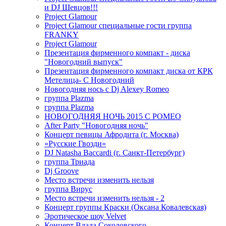
и DJ Шевцов!!!
Project Glamour
Project Glamour специальные гости группа
FRANKY
Project Glamour
Презентация фирменного компакт - диска
"Новогодний выпуск"
Презентация фирменного компакт диска от КРК
Метелица- С Новогодний
Новогодняя нось с Dj Alexey Romeo
группа Plazma
группа Plazma
НОВОГОДНЯЯ НОЧЬ 2015 C РОМЕО
After Party "Новогодняя ночь"
Концерт певицы Афродита (г. Москва)
«Русские Гвозди»
DJ Natasha Baccardi (г. Санкт-Петербург)
группа Триада
Dj Groove
Место встречи изменить нельзя
группа Вирус
Место встречи изменить нельзя - 2
Концерт группы Краски (Оксана Ковалевская)
Эротическое шоу Velvet
Концерт Влада Соколовского