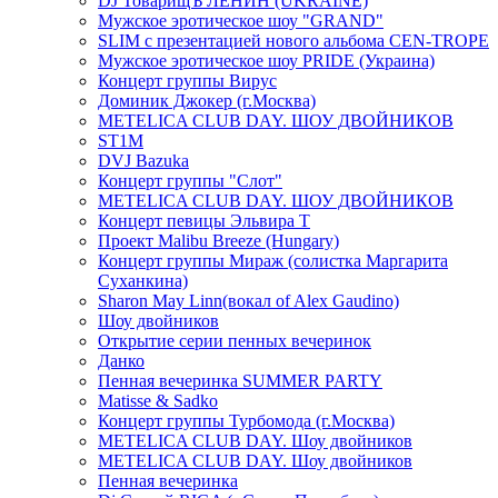
DJ ТоварищЪ ЛЕНИН (UKRAINE)
Мужское эротическое шоу "GRAND"
SLIM с презентацией нового альбома CEN-TROPE
Мужское эротическое шоу PRIDE (Украина)
Концерт группы Вирус
Доминик Джокер (г.Москва)
METELICA CLUB DAY. ШОУ ДВОЙНИКОВ
ST1M
DVJ Bazuka
Концерт группы "Слот"
METELICA CLUB DAY. ШОУ ДВОЙНИКОВ
Концерт певицы Эльвира Т
Проект Malibu Breeze (Hungary)
Концерт группы Мираж (солистка Маргарита
Суханкина)
Sharon May Linn(вокал of Alex Gaudino)
Шоу двойников
Открытие серии пенных вечеринок
Данко
Пенная вечеринка SUMMER PARTY
Matisse & Sadko
Концерт группы Турбомода (г.Москва)
METELICA CLUB DAY. Шоу двойников
METELICA CLUB DAY. Шоу двойников
Пенная вечеринка