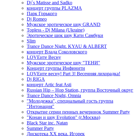
Dj`s Matisse and Sadko
концерт группы PLAZMA
Парк Горького
Dj Romeo
Мужское эротическое шоу GRAND
Topless - Dj Milana (Ukraine)
Эротическое шок шоу Кати Самбуки
Slim
Trance Dance Night. KYAU & ALBERT
концерт Влада Соколовского
LOVEите Весну
Мужское эротическое шоу "ТЕНИ"
Концерт группы Инфинити
LOVEите весну! Part 3! Весенняя лихорадка!
Dj RIGA
концерт Artic feat Asti
Russian Hip – Hop Station, группа Восточный округ
Trance Dance Night, Omnia
"Молодежка", специальный гость группа
"Интонация"
Открытие серии пенных вечеринок Summer Party
"Конан и шоу Evolution" (г.Москва)
Black Star inc. Natan
Summer Party
Дискотека ХХ века. Игорек