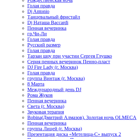
Рождественская ночь
Голая правда
Dj Antonio
Танцевальный фристайл
Dj Наташа Baccardi
Пенная вечеринка
гр.Чи-Ли
Голая правда
Русский размер
Голая правда
Тарзан шоу при участии Сергея Глушко
Серия пенных вечеринок Пенно-пласт
DJ Fire Lady (г. Москва)
Голая правда
группа Винтаж (г. Москва)
8 Марта
Международный день DJ
Рома Жуков
Пенная вечеринка
Света (г. Москва)
Звуковая терапия
Bobina(Дмитрий Алмазов). Золотая ночь OLMECA
Пенная вечеринка
группа Лицей (г. Москва)
Презентация диска «Метелица-С» выпуск 2