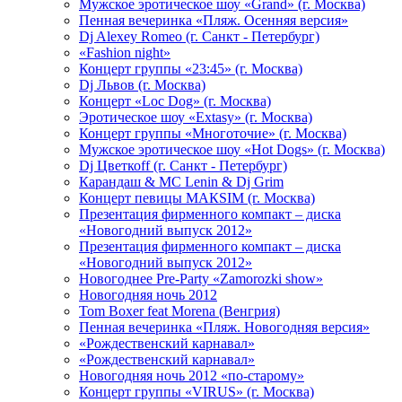
Мужское эротическое шоу «Grand» (г. Москва)
Пенная вечеринка «Пляж. Осенняя версия»
Dj Alexey Romeo (г. Санкт - Петербург)
«Fashion night»
Концерт группы «23:45» (г. Москва)
Dj Львов (г. Москва)
Концерт «Loc Dog» (г. Москва)
Эротическое шоу «Extasy» (г. Москва)
Концерт группы «Многоточие» (г. Москва)
Мужское эротическое шоу «Hot Dogs» (г. Москва)
Dj Цветкоff (г. Санкт - Петербург)
Карандаш & МС Lenin & Dj Grim
Концерт певицы МАКSIМ (г. Москва)
Презентация фирменного компакт – диска
«Новогодний выпуск 2012»
Презентация фирменного компакт – диска
«Новогодний выпуск 2012»
Новогоднее Pre-Party «Zamorozki show»
Новогодняя ночь 2012
Tom Boxer feat Morena (Венгрия)
Пенная вечеринка «Пляж. Новогодняя версия»
«Рождественский карнавал»
«Рождественский карнавал»
Новогодняя ночь 2012 «по-старому»
Концерт группы «VIRUS» (г. Москва)