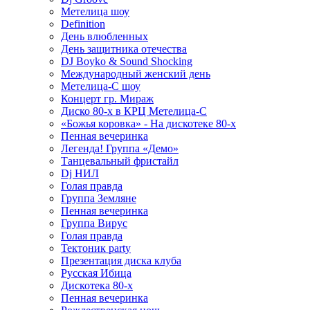
Метелица шоу
Definition
День влюбленных
День защитника отечества
DJ Boyko & Sound Shocking
Международный женский день
Метелица-С шоу
Концерт гр. Мираж
Диско 80-х в КРЦ Метелица-С
«Божья коровка» - На дискотеке 80-х
Пенная вечеринка
Легенда! Группа «Демо»
Танцевальный фристайл
Dj НИЛ
Голая правда
Группа Земляне
Пенная вечеринка
Группа Вирус
Голая правда
Тектоник party
Презентация диска клуба
Русская Ибица
Дискотека 80-х
Пенная вечеринка