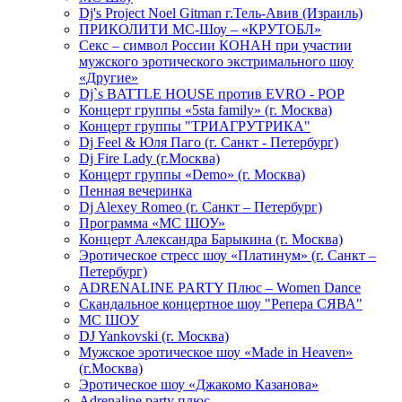
Dj's Project Noel Gitman г.Тель-Авив (Израиль)
ПРИКОЛИТИ МС-Шоу – «КРУТОБЛ»
Секс – символ России КОНАН при участии
мужского эротического экстримального шоу
«Другие»
Dj`s BATTLE HOUSE против EVRO - POP
Концерт группы «5sta family» (г. Москва)
Концерт группы "ТРИАГРУТРИКА"
Dj Feel & Юля Паго (г. Санкт - Петербург)
Dj Fire Lady (г.Москва)
Концерт группы «Demo» (г. Москва)
Пенная вечеринка
Dj Alexey Romeo (г. Санкт – Петербург)
Программа «МС ШОУ»
Концерт Александра Барыкина (г. Москва)
Эротическое стресс шоу «Платинум» (г. Санкт –
Петербург)
ADRENALINE PARTY Плюс – Women Dance
Скандальное концертное шоу "Репера СЯВА"
МС ШОУ
DJ Yankovski (г. Москва)
Мужское эротическое шоу «Made in Heaven»
(г.Москва)
Эротическое шоу «Джакомо Казанова»
Adrenaline party плюс