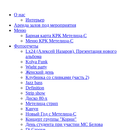
О нас
Интерьер
Аренда залов под мероприятия
Меню
Барная карта КРК Метелица-С
Меню КРК Метелица-С
Фотоотчеты
Lx24 (Алексей Назаров). Презентация нового
альбома
Kolya Funk
Wight party
Женский день
Клубника со сливками (часть 2)
Jazz bass
Definition
Strip show
Диско 80-х
Метелица стрип
Канун
Новый Год с Метелица-С
Концерт группы "Корни"
День студента при участии МС Белова
Dj Groove