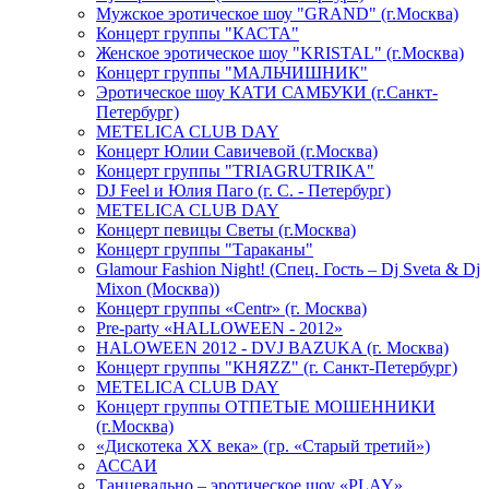
Мужское эротическое шоу "GRAND" (г.Москва)
Концерт группы "КАСТА"
Женское эротическое шоу "KRISTAL" (г.Москва)
Концерт группы "МАЛЬЧИШНИК"
Эротическое шоу КАТИ САМБУКИ (г.Санкт-
Петербург)
METELICA CLUB DAY
Концерт Юлии Савичевой (г.Москва)
Концерт группы "TRIAGRUTRIKA"
DJ Feel и Юлия Паго (г. С. - Петербург)
METELICA CLUB DAY
Концерт певицы Светы (г.Москва)
Концерт группы "Тараканы"
Glamour Fashion Night! (Спец. Гость – Dj Sveta & Dj
Mixon (Москва))
Концерт группы «Centr» (г. Москва)
Pre-party «HALLOWEEN - 2012»
HALOWEEN 2012 - DVJ BAZUKA (г. Москва)
Концерт группы "КНЯZZ" (г. Санкт-Петербург)
METELICA CLUB DAY
Концерт группы ОТПЕТЫЕ МОШЕННИКИ
(г.Москва)
«Дискотека ХХ века» (гр. «Старый третий»)
АССАИ
Танцевально – эротическое шоу «PLAY»