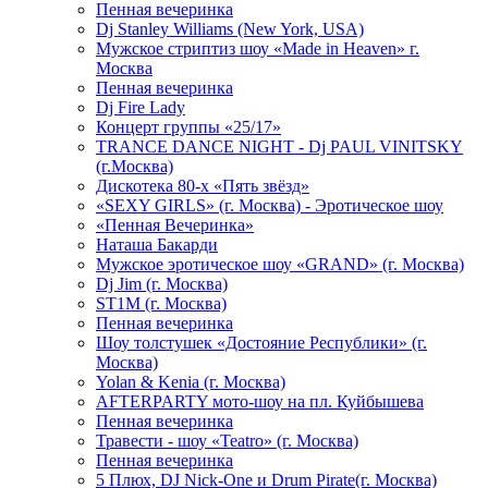
Пенная вечеринка
Dj Stanley Williams (New York, USA)
Мужское стриптиз шоу «Made in Heaven» г.
Москва
Пенная вечеринка
Dj Fire Lady
Концерт группы «25/17»
TRANCE DANCE NIGHT - Dj PAUL VINITSKY
(г.Москва)
Дискотека 80-х «Пять звёзд»
«SEXY GIRLS» (г. Москва) - Эротическое шоу
«Пенная Вечеринка»
Hаташа Бакарди
Мужское эротическое шоу «GRAND» (г. Москва)
Dj Jim (г. Москва)
ST1M (г. Москва)
Пенная вечеринка
Шоу толстушек «Достояние Республики» (г.
Москва)
Yolan & Kenia (г. Москва)
AFTERPARTY мото-шоу на пл. Куйбышева
Пенная вечеринка
Травести - шоу «Teatro» (г. Москва)
Пенная вечеринка
5 Плюх, DJ Nick-One и Drum Pirate(г. Москва)