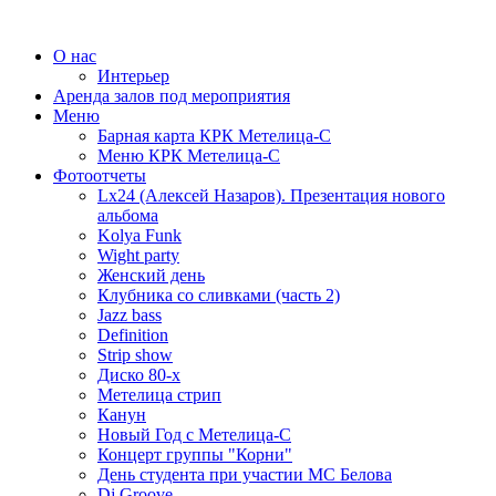
О нас
Интерьер
Аренда залов под мероприятия
Меню
Барная карта КРК Метелица-С
Меню КРК Метелица-С
Фотоотчеты
Lx24 (Алексей Назаров). Презентация нового
альбома
Kolya Funk
Wight party
Женский день
Клубника со сливками (часть 2)
Jazz bass
Definition
Strip show
Диско 80-х
Метелица стрип
Канун
Новый Год с Метелица-С
Концерт группы "Корни"
День студента при участии МС Белова
Dj Groove