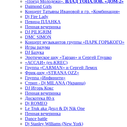
«Поезд Молодежи».
ВЛАД ТОПАЛОВ. «ДОМ-2»
Daimond Girls
Концерт Татьяны Ивановой и гр. «Комбинация»
Dj Fire Lady
Певица ПЛАНКА
Пенная вечеринка
DJ PILIGRIM
DMC SIMON
Концерт музыкантов группы «ПАРК ГОРЬКОГО»
Игры разума
DJ Базука
Эротическое шоу «Тарзан» и Сергей Глушко
«АССАИ» (ex-KREC)
Группа «CARMAN» и Сергей Лемох
Фрик-шоу «STRANA OZZ»
Группа «Инфинити»
Стрип - Dj MILANA (Украина)
DJ Игорь Кокс
Пенная вечеринка
Дискотека 80-х
Dj ROMEO
Le Truk aka Децл & Dj Nik One
Пенная вечеринка
Dance battle
Dj Stanley Williams (New York)