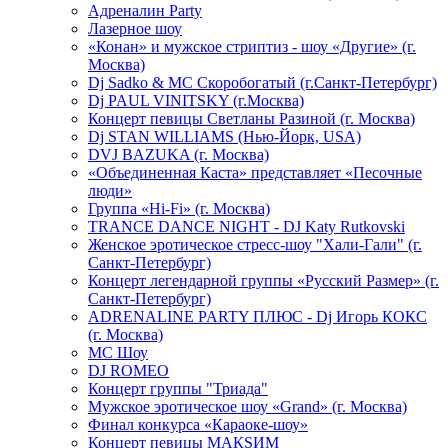
Адреналин Party
Лазерное шоу
«Конан» и мужское стриптиз - шоу «Другие» (г.
Москва)
Dj Sadko & МС Скоробогатый (г.Санкт-Петербург)
Dj PAUL VINITSKY (г.Москва)
Концерт певицы Светланы Разиной (г. Москва)
Dj STAN WILLIAMS (Нью-Йорк, USA)
DVJ BAZUKA (г. Москва)
«Объединенная Каста» представляет «Песочные
люди»
Группа «Hi-Fi» (г. Москва)
TRANCE DANCE NIGHT - DJ Katy Rutkovski
Женское эротическое стресс-шоу "Хали-Гали" (г.
Санкт-Петербург)
Концерт легендарной группы «Русский Размер» (г.
Санкт-Петербург)
ADRENALINE PARTY ПЛЮС - Dj Игорь КОКС
(г. Москва)
MC Шоу
DJ ROMEO
Концерт группы "Триада"
Мужское эротическое шоу «Grand» (г. Москва)
Финал конкурса «Караоке-шоу»
Концерт певицы МАКSИМ