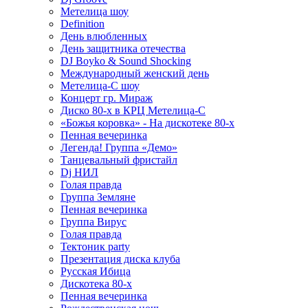
Метелица шоу
Definition
День влюбленных
День защитника отечества
DJ Boyko & Sound Shocking
Международный женский день
Метелица-С шоу
Концерт гр. Мираж
Диско 80-х в КРЦ Метелица-С
«Божья коровка» - На дискотеке 80-х
Пенная вечеринка
Легенда! Группа «Демо»
Танцевальный фристайл
Dj НИЛ
Голая правда
Группа Земляне
Пенная вечеринка
Группа Вирус
Голая правда
Тектоник party
Презентация диска клуба
Русская Ибица
Дискотека 80-х
Пенная вечеринка