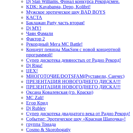
Dj Stan Williams. Финал конкурса Рекордсмен.
KDK: Kavabanga, Depo, Kolibri!
Мужское эротическое шоу BAD BOYS
КАСТА
Баклажан Party часть вторая!
Dj MY!
Чаян Фамали
Фактор 2
Рекордный Мега МС Battle!
Концерт певицы МакSим с новой концертной
программой!
Супер дискотека девяностых от Радио Рекорд!
Dj Riga!
ЦЕХ!
МНОГОТОЧИЕ/DOTSFAM(Руставели, Санчес)
ПРЕЗЕНТАЦИЯ НОВОГОДНЕГО ДИСКА!!!
ПРЕЗЕНТАЦИЯ НОВОГОДНЕГО ДИСКА!!!
Оксана Ковалевская (гр. Краски)
MC Zali!
Егор Крид
Dj Rublev
Супер дискотека двадцатого века от Радио Рекорд!
Событие: Эротическое шоу «Красная Шапочка»!
группа Триада
Cosmo & Skorobogatiy