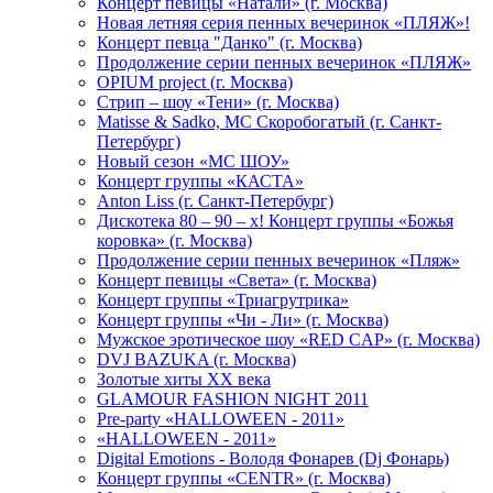
Концерт певицы «Натали» (г. Москва)
Новая летняя серия пенных вечеринок «ПЛЯЖ»!
Концерт певца "Данко" (г. Москва)
Продолжение серии пенных вечеринок «ПЛЯЖ»
OPIUM project (г. Москва)
Стрип – шоу «Тени» (г. Москва)
Matissе & Sadko, MC Скоробогатый (г. Санкт-
Петербург)
Новый сезон «МС ШОУ»
Концерт группы «КАСТА»
Anton Liss (г. Санкт-Петербург)
Дискотека 80 – 90 – х! Концерт группы «Божья
коровка» (г. Москва)
Продолжение серии пенных вечеринок «Пляж»
Концерт певицы «Света» (г. Москва)
Концерт группы «Триагрутрика»
Концерт группы «Чи - Ли» (г. Москва)
Мужское эротическое шоу «RED CAP» (г. Москва)
DVJ BAZUKA (г. Москва)
Золотые хиты XX века
GLAMOUR FASHION NIGHT 2011
Pre-party «HALLOWEEN - 2011»
«HALLOWEEN - 2011»
Digital Emotions - Володя Фонарев (Dj Фонарь)
Концерт группы «CENTR» (г. Москва)