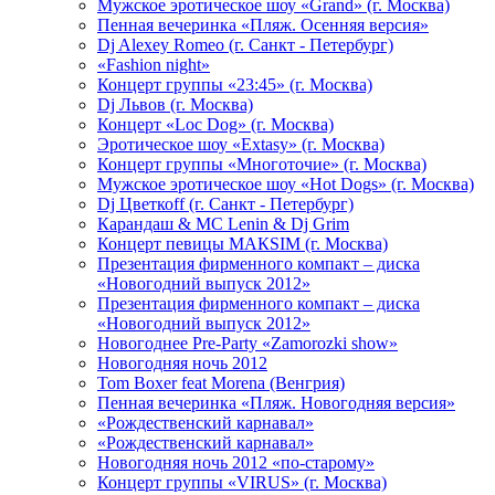
Мужское эротическое шоу «Grand» (г. Москва)
Пенная вечеринка «Пляж. Осенняя версия»
Dj Alexey Romeo (г. Санкт - Петербург)
«Fashion night»
Концерт группы «23:45» (г. Москва)
Dj Львов (г. Москва)
Концерт «Loc Dog» (г. Москва)
Эротическое шоу «Extasy» (г. Москва)
Концерт группы «Многоточие» (г. Москва)
Мужское эротическое шоу «Hot Dogs» (г. Москва)
Dj Цветкоff (г. Санкт - Петербург)
Карандаш & МС Lenin & Dj Grim
Концерт певицы МАКSIМ (г. Москва)
Презентация фирменного компакт – диска
«Новогодний выпуск 2012»
Презентация фирменного компакт – диска
«Новогодний выпуск 2012»
Новогоднее Pre-Party «Zamorozki show»
Новогодняя ночь 2012
Tom Boxer feat Morena (Венгрия)
Пенная вечеринка «Пляж. Новогодняя версия»
«Рождественский карнавал»
«Рождественский карнавал»
Новогодняя ночь 2012 «по-старому»
Концерт группы «VIRUS» (г. Москва)