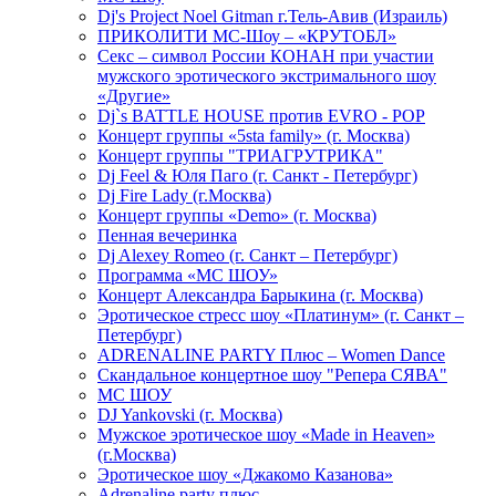
Dj's Project Noel Gitman г.Тель-Авив (Израиль)
ПРИКОЛИТИ МС-Шоу – «КРУТОБЛ»
Секс – символ России КОНАН при участии
мужского эротического экстримального шоу
«Другие»
Dj`s BATTLE HOUSE против EVRO - POP
Концерт группы «5sta family» (г. Москва)
Концерт группы "ТРИАГРУТРИКА"
Dj Feel & Юля Паго (г. Санкт - Петербург)
Dj Fire Lady (г.Москва)
Концерт группы «Demo» (г. Москва)
Пенная вечеринка
Dj Alexey Romeo (г. Санкт – Петербург)
Программа «МС ШОУ»
Концерт Александра Барыкина (г. Москва)
Эротическое стресс шоу «Платинум» (г. Санкт –
Петербург)
ADRENALINE PARTY Плюс – Women Dance
Скандальное концертное шоу "Репера СЯВА"
МС ШОУ
DJ Yankovski (г. Москва)
Мужское эротическое шоу «Made in Heaven»
(г.Москва)
Эротическое шоу «Джакомо Казанова»
Adrenaline party плюс