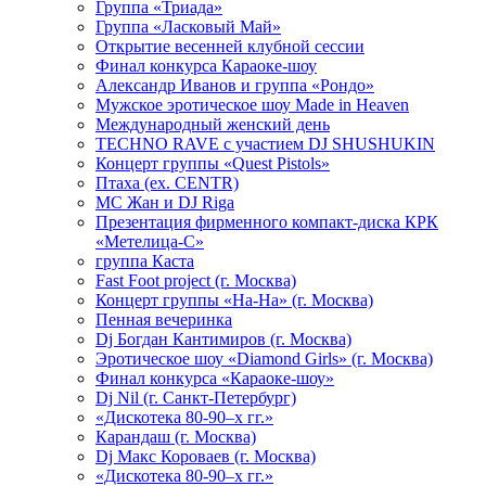
Группа «Триада»
Группа «Ласковый Май»
Открытие весенней клубной сессии
Финал конкурса Караоке-шоу
Александр Иванов и группа «Рондо»
Мужское эротическое шоу Made in Heaven
Международный женский день
TECHNO RAVE с участием DJ SHUSHUKIN
Концерт группы «Quest Pistols»
Птаха (ex. CENTR)
МС Жан и DJ Riga
Презентация фирменного компакт-диска КРК
«Метелица-С»
группа Каста
Fast Foot project (г. Москва)
Концерт группы «На-На» (г. Москва)
Пенная вечеринка
Dj Богдан Кантимиров (г. Москва)
Эротическое шоу «Diamond Girls» (г. Москва)
Финал конкурса «Караоке-шоу»
Dj Nil (г. Санкт-Петербург)
«Дискотека 80-90–х гг.»
Карандаш (г. Москва)
Dj Макс Короваев (г. Москва)
«Дискотека 80-90–х гг.»