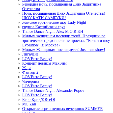
Рекордна ночь, посвященная Дню Защитника
Отечества
Ночь, посвященная Дню Защитника Отечества!
ШОУ КАТИ САМБУКИ!
Женское эротическое шоу Lady Night
группа Каспийский груз
Trance Dance Night. Alex M.O.R.P.H
Милым женщинам посвящается!!! Праздничное
эротическое представление проекта: "Конан и шоу
Evolution" (г. Москва)
Милым Женщинам посвящается! Just man show!
Лигалайз
LOVEите Весну!
Концерт певицы МакSим
Жара
Фактор-2
LOVEите Весну!
Чичерина
LOVEите Весну!
Trance Dance Night. Alexander Popov
LOVEите Весну!
Егор Крид/KReeD!
MC Zali
Открытие серии пенных вечеринок SUMMER