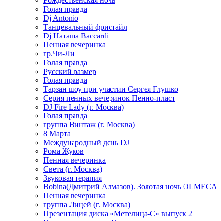
Рождественская ночь
Голая правда
Dj Antonio
Танцевальный фристайл
Dj Наташа Baccardi
Пенная вечеринка
гр.Чи-Ли
Голая правда
Русский размер
Голая правда
Тарзан шоу при участии Сергея Глушко
Серия пенных вечеринок Пенно-пласт
DJ Fire Lady (г. Москва)
Голая правда
группа Винтаж (г. Москва)
8 Марта
Международный день DJ
Рома Жуков
Пенная вечеринка
Света (г. Москва)
Звуковая терапия
Bobina(Дмитрий Алмазов). Золотая ночь OLMECA
Пенная вечеринка
группа Лицей (г. Москва)
Презентация диска «Метелица-С» выпуск 2