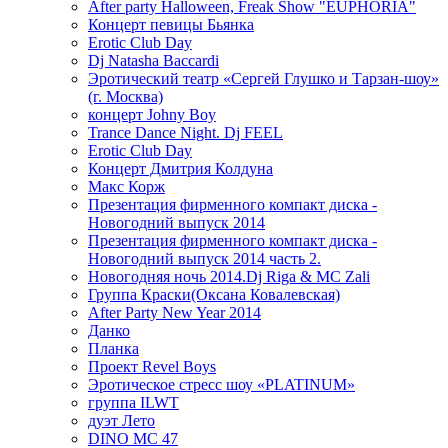
After party Halloween, Freak Show "EUPHORIA"
Концерт певицы Бьянка
Erotic Club Day
Dj Natasha Baccardi
Эротический театр «Сергей Глушко и Тарзан-шоу»
(г. Москва)
концерт Johny Boy
Trance Dance Night. Dj FEEL
Erotic Club Day
Концерт Дмитрия Колдуна
Макс Корж
Презентация фирменного компакт диска -
Новогодний выпуск 2014
Презентация фирменного компакт диска -
Новогодний выпуск 2014 часть 2.
Новогодняя ночь 2014.Dj Riga & MC Zali
Группа Краски(Оксана Ковалевская)
After Party New Year 2014
Данко
Планка
Проект Revel Boys
Эротическое стресс шоу «PLATINUM»
группа ILWT
дуэт Лето
DINO MC 47