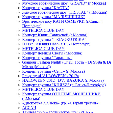
Мужское эротическое шоу "GRAND" (г.Москва)
Концерт группы "КАСТА"
Женское эротическое шоу "KRISTAL" (г.Москва)
Концерт группы "МАЛЬЧИШНИК"
Эротическое шоу КАТИ САМБУКИ (г.Санкт-
Петербург)
METELICA CLUB DAY
Концерт Юлии Савичевой (г.Москва)
Концерт группы "TRIAGRUTRIKA"
DJ Feel и Юлия Паго (г. С. - Петербург)
METELICA CLUB DAY
Концерт певицы Светы (г.Москва)
Концерт группы "Тараканы"
Glamour Fashion Night! (Спец. Гость – Dj Sveta & Dj
Mixon (Москва))
Концерт группы «Centr» (г. Москва)
Pre-party «HALLOWEEN - 2012»
HALOWEEN 2012 - DVJ BAZUKA (г. Москва)
Концерт группы "КНЯZZ" (г. Санкт-Петербург)
METELICA CLUB DAY
Концерт группы ОТПЕТЫЕ МОШЕННИКИ
(г.Москва)
«Дискотека ХХ века» (гр. «Старый третий»)
АССАИ
Танцевально – эротическое шоу «PLAY»