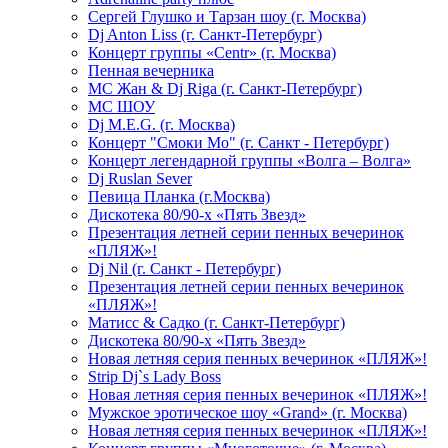
Сергей Глушко и Тарзан шоу (г. Москва)
Dj Anton Liss (г. Санкт-Петербург)
Концерт группы «Centr» (г. Москва)
Пенная вечерника
МС Жан & Dj Riga (г. Санкт-Петербург)
МС ШОУ
Dj M.E.G. (г. Москва)
Концерт "Смоки Мо" (г. Санкт - Петербург)
Концерт легендарной группы «Волга – Волга»
Dj Ruslan Sever
Певица Планка (г.Москва)
Дискотека 80/90-х «Пять Звезд»
Презентация летней серии пенных вечеринок
«ПЛЯЖ»!
Dj Nil (г. Санкт - Петербург)
Презентация летней серии пенных вечеринок
«ПЛЯЖ»!
Матисс & Садко (г. Санкт-Петербург)
Дискотека 80/90-х «Пять Звезд»
Новая летняя серия пенных вечеринок «ПЛЯЖ»!
Strip Dj`s Lady Boss
Новая летняя серия пенных вечеринок «ПЛЯЖ»!
Мужское эротическое шоу «Grand» (г. Москва)
Новая летняя серия пенных вечеринок «ПЛЯЖ»!