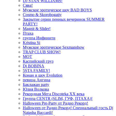
DJ STAN WILLIAMS!
Сява!
Мужское эротическое шоу BAD BOYS
Cosmo & Skorobogatiy
Закрытие серии пенных вечеринок SUMMER
PARTY!
Magnit & Slider!
Птаха
группа Инфинити
Kristina Si
Мужское эротическое Sexmanshow
TRAP CLUB SHOW!
МОТ
Каспийский груз
Dj BOBINA
5STA FAMILY!
Конан и шоу Evolution
певица Ангина
Баклажан party
Юлия Волкова
Рекордная Мега Discoteka XX века
Группа CENTR (SLIM, ГУФ, ПТАХА)!
Halloween Pre-Party от Радио Рекорд!
Halloween от Радио Рекорд! Специальный гость Dj
Natasha Baccardi!