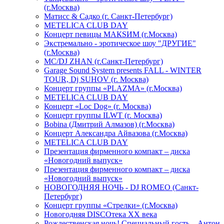
(г.Москва)
Матисс & Садко (г. Санкт-Петербург)
METELICA CLUB DAY
Концерт певицы МАКSИМ (г.Москва)
Экстремально - эротическое шоу "ДРУГИЕ"
(г.Москва)
МС/DJ ZHAN (г.Санкт-Петербург)
Garage Sound System presents FALL - WINTER
TOUR, Dj SUHOV (г. Москва)
Концерт группы «PLAZMA» (г.Москва)
METELICA CLUB DAY
Концерт «Loc Dog» (г. Москва)
Концерт группы ILWT (г. Москва)
Bobina (Дмитрий Алмазов) (г.Москва)
Концерт Александра Айвазова (г.Москва)
METELICA CLUB DAY
Презентация фирменного компакт – диска
«Новогодний выпуск»
Презентация фирменного компакт – диска
«Новогодний выпуск»
НОВОГОДНЯЯ НОЧЬ - DJ ROMEO (Санкт-
Петербург)
Концерт группы «Стрелки» (г.Москва)
Новогодняя DISCOтека ХХ века
Рождественская ночь! Специальный гость – Антон