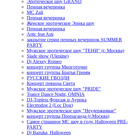
Эротическое шоу GRAND
Пенная вечеринка
MC Zali
Пенная вечеринка
Женское эротическое Эрика шоу
Пенная вечеринка
Artic feat Asti
закрытие серии пенных вечеринок SUMMER
PARTY
Мужское эротическое шоу "ТЕНИ" (г. Москва)
Slade show (Ukraine)
Dj Alexey Romeo
концерт группы Многоточие
концерт группы Братья Гримм
РУССКИЕ ГВОЗДИ
Концерт певицы Света
Мужское эротическое шоу "PRIDE"
Trance Dance Night, OMNIA
DJ-Topless Форсаж и Аурика
Electrodog 2 (Loc Dog)
Мужское эротическое шоу "Неудержимые"
концерт группы Пропаганда (г.Москва)
Самое страшное МС шоу в году. Halloween PRE-
PARTY
Dj Bazuka_Halloween