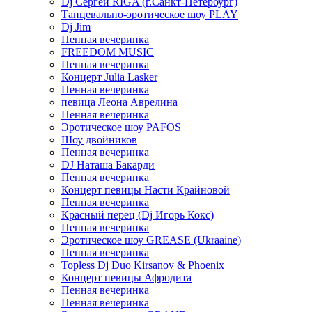
Dj Сергей RIGA (г.Санкт-Петербург)
Танцевально-эротическое шоу PLAY
Dj Jim
Пенная вечеринка
FREEDOM MUSIC
Пенная вечеринка
Концерт Julia Lasker
Пенная вечеринка
певица Леона Аврелина
Пенная вечеринка
Эротическое шоу PAFOS
Шоу двойников
Пенная вечеринка
DJ Наташа Бакарди
Пенная вечеринка
Концерт певицы Насти Крайновой
Пенная вечеринка
Красный перец (Dj Игорь Кокс)
Пенная вечеринка
Эротическое шоу GREASE (Ukraaine)
Пенная вечеринка
Topless Dj Duo Kirsanov & Phoenix
Концерт певицы Афродита
Пенная вечеринка
Пенная вечеринка