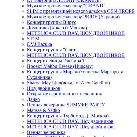
DJ ТоварищЪ ЛЕНИН (UKRAINE)
Мужское эротическое шоу "GRAND"
SLIM с презентацией нового альбома CEN-TROPE
Мужское эротическое шоу PRIDE (Украина)
Концерт группы Вирус
Доминик Джокер (г.Москва)
METELICA CLUB DAY. ШОУ ДВОЙНИКОВ
ST1M
DVJ Bazuka
Концерт группы "Слот"
METELICA CLUB DAY. ШОУ ДВОЙНИКОВ
Концерт певицы Эльвира Т
Проект Malibu Breeze (Hungary)
Концерт группы Мираж (солистка Маргарита
Суханкина)
Sharon May Linn(вокал of Alex Gaudino)
Шоу двойников
Открытие серии пенных вечеринок
Данко
Пенная вечеринка SUMMER PARTY
Matisse & Sadko
Концерт группы Турбомода (г.Москва)
METELICA CLUB DAY. Шоу двойников
METELICA CLUB DAY. Шоу двойников
Пенная вечеринка