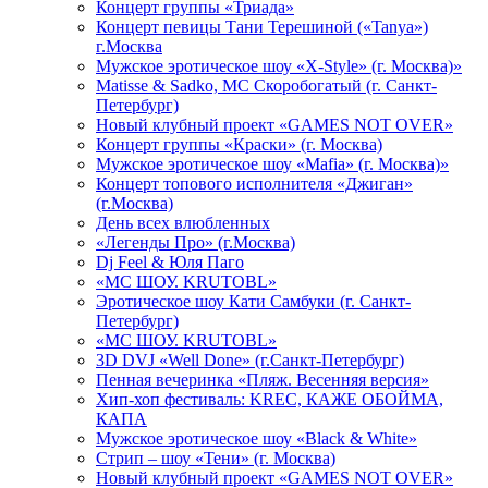
Концерт группы «Триада»
Концерт певицы Тани Терешиной («Tanya»)
г.Москва
Мужское эротическое шоу «X-Style» (г. Москва)»
Matissе & Sadko, MC Скоробогатый (г. Санкт-
Петербург)
Новый клубный проект «GAMES NOT OVER»
Концерт группы «Краски» (г. Москва)
Мужское эротическое шоу «Mafia» (г. Москва)»
Концерт топового исполнителя «Джиган»
(г.Москва)
День всех влюбленных
«Легенды Про» (г.Москва)
Dj Feel & Юля Паго
«МС ШОУ. KRUTOBL»
Эротическое шоу Кати Самбуки (г. Санкт-
Петербург)
«МС ШОУ. KRUTOBL»
3D DVJ «Well Done» (г.Санкт-Петербург)
Пенная вечеринка «Пляж. Весенняя версия»
Хип-хоп фестиваль: KREC, КАЖЕ ОБОЙМА,
КАПА
Мужское эротическое шоу «Black & White»
Стрип – шоу «Тени» (г. Москва)
Новый клубный проект «GAMES NOT OVER»