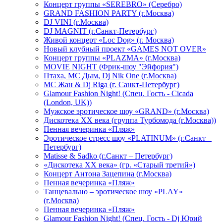
Концерт группы «SEREBRO» (Серебро)
GRAND FASHION PARTY (г.Москва)
DJ VINI (г.Москва)
DJ MAGNIT (г.Санкт-Петербург)
Живой концерт «Loc Dog» (г. Москва)
Новый клубный проект «GAMES NOT OVER»
Концерт группы «PLAZMA» (г.Москва)
MOVIE NIGHT (Фрик-шоу "Эйфория")
Птаха, МС Дым, Dj Nik One (г.Москва)
МС Жан & Dj Riga (г. Санкт-Петербург)
Glamour Fashion Night! (Спец. Гость - Cicada
(London, UK))
Мужское эротическое шоу «GRAND» (г.Москва)
Дискотека XX века (группа Турбомода (г.Москва))
Пенная вечеринка «Пляж»
Эротическое стресс шоу «PLATINUM» (г.Санкт –
Петербург)
Matisse & Sadko (г.Санкт – Петербург)
«Дискотека ХХ века» (гр. «Старый третий»)
Концерт Антона Зацепина (г.Москва)
Пенная вечеринка «Пляж»
Танцевально – эротическое шоу «PLAY»
(г.Москва)
Пенная вечеринка «Пляж»
Glamour Fashion Night! (Спец. Гость - Dj Юрий