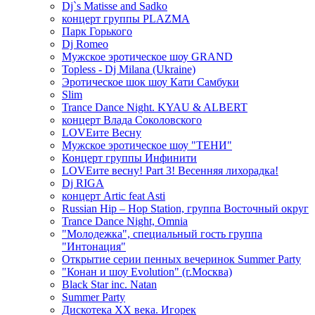
Dj`s Matisse and Sadko
концерт группы PLAZMA
Парк Горького
Dj Romeo
Мужское эротическое шоу GRAND
Topless - Dj Milana (Ukraine)
Эротическое шок шоу Кати Самбуки
Slim
Trance Dance Night. KYAU & ALBERT
концерт Влада Соколовского
LOVEите Весну
Мужское эротическое шоу "ТЕНИ"
Концерт группы Инфинити
LOVEите весну! Part 3! Весенняя лихорадка!
Dj RIGA
концерт Artic feat Asti
Russian Hip – Hop Station, группа Восточный округ
Trance Dance Night, Omnia
"Молодежка", специальный гость группа
"Интонация"
Открытие серии пенных вечеринок Summer Party
"Конан и шоу Evolution" (г.Москва)
Black Star inc. Natan
Summer Party
Дискотека ХХ века. Игорек