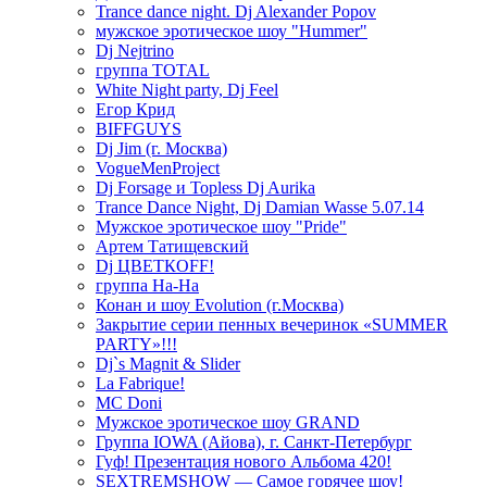
Trance dance night. Dj Alexander Popov
мужское эротическое шоу "Hummer"
Dj Nejtrino
группа TOTAL
White Night party, Dj Feel
Егор Крид
BIFFGUYS
Dj Jim (г. Москва)
VogueMenProject
Dj Forsage и Topless Dj Aurika
Trance Dance Night, Dj Damian Wasse 5.07.14
Мужское эротическое шоу "Pride"
Артем Татищевский
Dj ЦВЕТКOFF!
группа На-На
Конан и шоу Evolution (г.Москва)
Закрытие серии пенных вечеринок «SUMMER
PARTY»!!!
Dj`s Magnit & Slider
La Fabrique!
MC Doni
Мужское эротическое шоу GRAND
Группа IOWA (Айова), г. Санкт-Петербург
Гуф! Презентация нового Альбома 420!
SEXTREMSHOW — Самое горячее шоу!