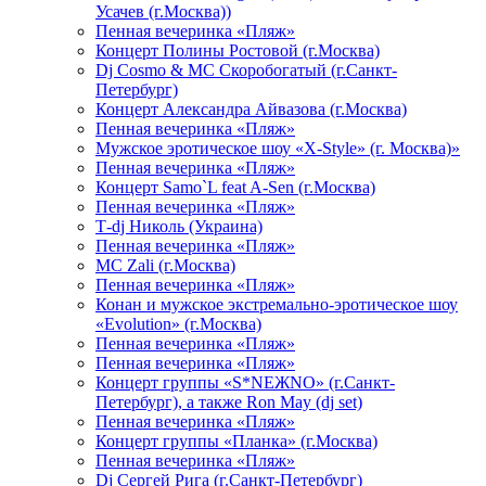
Усачев (г.Москва))
Пенная вечеринка «Пляж»
Концерт Полины Ростовой (г.Москва)
Dj Cosmo & МС Скоробогатый (г.Санкт-
Петербург)
Концерт Александра Айвазова (г.Москва)
Пенная вечеринка «Пляж»
Мужское эротическое шоу «X-Style» (г. Москва)»
Пенная вечеринка «Пляж»
Концерт Samo`L feat A-Sen (г.Москва)
Пенная вечеринка «Пляж»
Т-dj Николь (Украина)
Пенная вечеринка «Пляж»
МС Zali (г.Москва)
Пенная вечеринка «Пляж»
Конан и мужское экстремально-эротическое шоу
«Evolution» (г.Москва)
Пенная вечеринка «Пляж»
Пенная вечеринка «Пляж»
Концерт группы «S*NEЖNO» (г.Санкт-
Петербург), а также Ron May (dj set)
Пенная вечеринка «Пляж»
Концерт группы «Планка» (г.Москва)
Пенная вечеринка «Пляж»
Dj Сергей Рига (г.Санкт-Петербург)