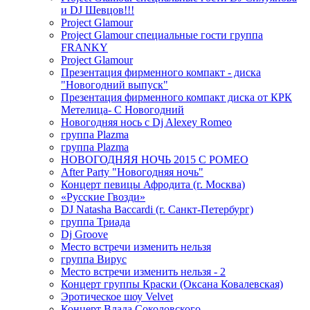
и DJ Шевцов!!!
Project Glamour
Project Glamour специальные гости группа
FRANKY
Project Glamour
Презентация фирменного компакт - диска
"Новогодний выпуск"
Презентация фирменного компакт диска от КРК
Метелица- С Новогодний
Новогодняя нось с Dj Alexey Romeo
группа Plazma
группа Plazma
НОВОГОДНЯЯ НОЧЬ 2015 C РОМЕО
After Party "Новогодняя ночь"
Концерт певицы Афродита (г. Москва)
«Русские Гвозди»
DJ Natasha Baccardi (г. Санкт-Петербург)
группа Триада
Dj Groove
Место встречи изменить нельзя
группа Вирус
Место встречи изменить нельзя - 2
Концерт группы Краски (Оксана Ковалевская)
Эротическое шоу Velvet
Концерт Влада Соколовского