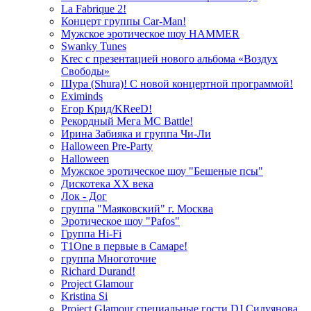
La Fabrique 2!
Концерт группы Car-Man!
Мужское эротическое шоу HAMMER
Swanky Tunes
Krec с презентацией нового альбома «Воздух
Свободы»
Шура (Shura)! С новой концертной программой!
Eximinds
Егор Крид/KReeD!
Рекордный Мега МС Battle!
Ирина Забияка и группа Чи-Ли
Halloween Pre-Party
Halloween
Мужское эротическое шоу "Бешеные псы"
Дискотека ХХ века
Лок - Дог
группа "Маяковский" г. Москва
Эротическое шоу "Pafos"
Группа Hi-Fi
T1One в первые в Самаре!
группа Многоточие
Richard Durand!
Project Glamour
Kristina Si
Project Glamour специальные гости DJ Силуянова