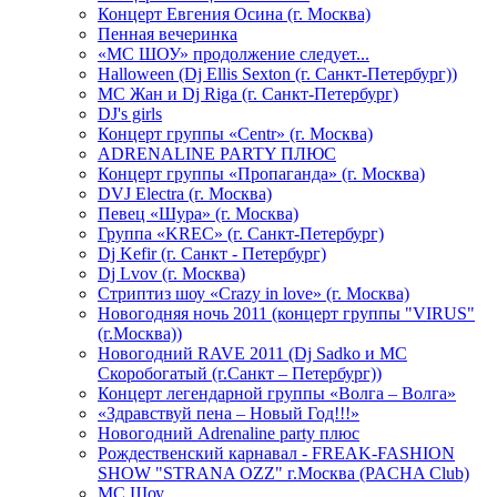
Концерт Евгения Осина (г. Москва)
Пенная вечеринка
«МС ШОУ» продолжение следует...
Halloween (Dj Ellis Sexton (г. Санкт-Петербург))
МС Жан и Dj Riga (г. Санкт-Петербург)
DJ's girls
Концерт группы «Centr» (г. Москва)
ADRENALINE PARTY ПЛЮС
Концерт группы «Пропаганда» (г. Москва)
DVJ Electra (г. Москва)
Певец «Шура» (г. Москва)
Группа «KREC» (г. Санкт-Петербург)
Dj Kefir (г. Санкт - Петербург)
Dj Lvov (г. Москва)
Стриптиз шоу «Crazy in love» (г. Москва)
Новогодняя ночь 2011 (концерт группы "VIRUS"
(г.Москва))
Новогодний RAVE 2011 (Dj Sadko и MC
Скоробогатый (г.Санкт – Петербург))
Концерт легендарной группы «Волга – Волга»
«Здравствуй пена – Новый Год!!!»
Новогодний Adrenaline party плюс
Рождественский карнавал - FREAK-FASHION
SHOW "STRANA OZZ" г.Москва (PACHA Club)
MC Шоу