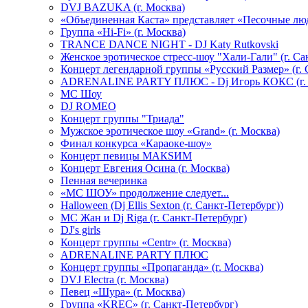
DVJ BAZUKA (г. Москва)
«Объединенная Каста» представляет «Песочные лю
Группа «Hi-Fi» (г. Москва)
TRANCE DANCE NIGHT - DJ Katy Rutkovski
Женское эротическое стресс-шоу "Хали-Гали" (г. Са
Концерт легендарной группы «Русский Размер» (г. 
ADRENALINE PARTY ПЛЮС - Dj Игорь КОКС (г. 
MC Шоу
DJ ROMEO
Концерт группы "Триада"
Мужское эротическое шоу «Grand» (г. Москва)
Финал конкурса «Караоке-шоу»
Концерт певицы МАКSИМ
Концерт Евгения Осина (г. Москва)
Пенная вечеринка
«МС ШОУ» продолжение следует...
Halloween (Dj Ellis Sexton (г. Санкт-Петербург))
МС Жан и Dj Riga (г. Санкт-Петербург)
DJ's girls
Концерт группы «Centr» (г. Москва)
ADRENALINE PARTY ПЛЮС
Концерт группы «Пропаганда» (г. Москва)
DVJ Electra (г. Москва)
Певец «Шура» (г. Москва)
Группа «KREC» (г. Санкт-Петербург)