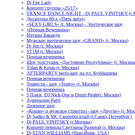
Dj Fire Lady
Концерт группы «25/17»
TRANCE DANCE NIGHT - Dj PAUL VINITSKY (г.М
Дискотека 80-х «Пять звёзд»
«SEXY GIRLS» (г. Москва) - Эротическое шоу
«Пенная Вечеринка»
Hаташа Бакарди
Мужское эротическое шоу «GRAND» (г. Москва)
Dj Jim (г. Москва)
ST1M (г. Москва)
Пенная вечеринка
Шоу толстушек «Достояние Республики» (г. Москва
Yolan & Kenia (г. Москва)
AFTERPARTY мото-шоу на пл. Куйбышева
Пенная вечеринка
Травести - шоу «Teatro» (г. Москва)
Пенная вечеринка
5 Плюх, DJ Nick-One и Drum Pirate(г. Москва)
Адреналин Party
Лазерное шоу
«Конан» и мужское стриптиз - шоу «Другие» (г. Мос
Dj Sadko & МС Скоробогатый (г.Санкт-Петербург)
Dj PAUL VINITSKY (г.Москва)
Концерт певицы Светланы Разиной (г. Москва)
Dj STAN WILLIAMS (Нью-Йорк, USA)