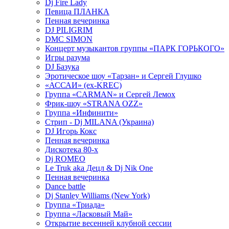
Dj Fire Lady
Певица ПЛАНКА
Пенная вечеринка
DJ PILIGRIM
DMC SIMON
Концерт музыкантов группы «ПАРК ГОРЬКОГО»
Игры разума
DJ Базука
Эротическое шоу «Тарзан» и Сергей Глушко
«АССАИ» (ex-KREC)
Группа «CARMAN» и Сергей Лемох
Фрик-шоу «STRANA OZZ»
Группа «Инфинити»
Стрип - Dj MILANA (Украина)
DJ Игорь Кокс
Пенная вечеринка
Дискотека 80-х
Dj ROMEO
Le Truk aka Децл & Dj Nik One
Пенная вечеринка
Dance battle
Dj Stanley Williams (New York)
Группа «Триада»
Группа «Ласковый Май»
Открытие весенней клубной сессии