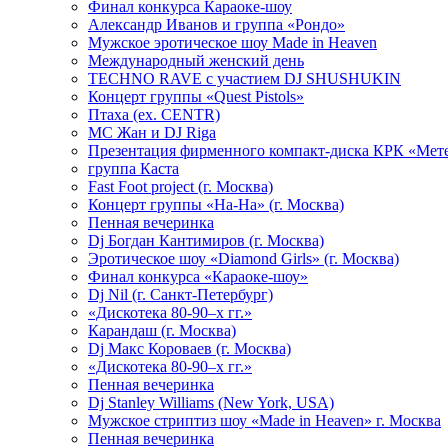
Финал конкурса Караоке-шоу
Александр Иванов и группа «Рондо»
Мужское эротическое шоу Made in Heaven
Международный женский день
TECHNO RAVE с участием DJ SHUSHUKIN
Концерт группы «Quest Pistols»
Птаха (ex. CENTR)
МС Жан и DJ Riga
Презентация фирменного компакт-диска КРК «Мет
группа Каста
Fast Foot project (г. Москва)
Концерт группы «На-На» (г. Москва)
Пенная вечеринка
Dj Богдан Кантимиров (г. Москва)
Эротическое шоу «Diamond Girls» (г. Москва)
Финал конкурса «Караоке-шоу»
Dj Nil (г. Санкт-Петербург)
«Дискотека 80-90–х гг.»
Карандаш (г. Москва)
Dj Макс Короваев (г. Москва)
«Дискотека 80-90–х гг.»
Пенная вечеринка
Dj Stanley Williams (New York, USA)
Мужское стриптиз шоу «Made in Heaven» г. Москва
Пенная вечеринка