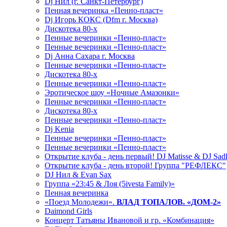
Dj Нил (г. Санкт-Петербург)
Пенная вечеринка «Пенно-пласт»
Dj Игорь КОКС (Dfm г. Москва)
Дискотека 80-х
Пенные вечеринки «Пенно-пласт»
Пенные вечеринки «Пенно-пласт»
Dj Анна Сахара г. Москва
Пенные вечеринки «Пенно-пласт»
Дискотека 80-х
Пенные вечеринки «Пенно-пласт»
Эротическое шоу «Ночные Амазонки»
Пенные вечеринки «Пенно-пласт»
Дискотека 80-х
Пенные вечеринки «Пенно-пласт»
Dj Kenia
Пенные вечеринки «Пенно-пласт»
Пенные вечеринки «Пенно-пласт»
Открытие клуба - день первый! DJ Matisse & DJ Sad
Открытие клуба - день второй! Группа "РЕФЛЕКС"
DJ Нил & Evan Sax
Группа «23:45 & Лоя (5ivesta Family)»
Пенная вечеринка
«Поезд Молодежи».
ВЛАД ТОПАЛОВ. «ДОМ-2»
Daimond Girls
Концерт Татьяны Ивановой и гр. «Комбинация»