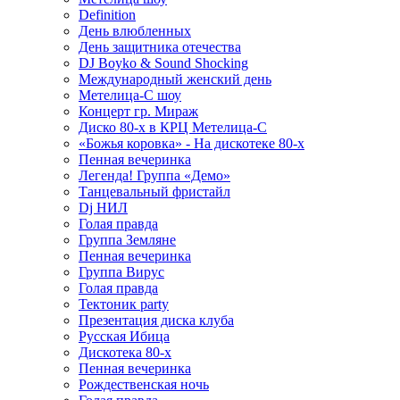
Definition
День влюбленных
День защитника отечества
DJ Boyko & Sound Shocking
Международный женский день
Метелица-С шоу
Концерт гр. Мираж
Диско 80-х в КРЦ Метелица-С
«Божья коровка» - На дискотеке 80-х
Пенная вечеринка
Легенда! Группа «Демо»
Танцевальный фристайл
Dj НИЛ
Голая правда
Группа Земляне
Пенная вечеринка
Группа Вирус
Голая правда
Тектоник party
Презентация диска клуба
Русская Ибица
Дискотека 80-х
Пенная вечеринка
Рождественская ночь