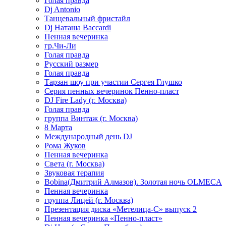
Голая правда
Dj Antonio
Танцевальный фристайл
Dj Наташа Baccardi
Пенная вечеринка
гр.Чи-Ли
Голая правда
Русский размер
Голая правда
Тарзан шоу при участии Сергея Глушко
Серия пенных вечеринок Пенно-пласт
DJ Fire Lady (г. Москва)
Голая правда
группа Винтаж (г. Москва)
8 Марта
Международный день DJ
Рома Жуков
Пенная вечеринка
Света (г. Москва)
Звуковая терапия
Bobina(Дмитрий Алмазов). Золотая ночь OLMECA
Пенная вечеринка
группа Лицей (г. Москва)
Презентация диска «Метелица-С» выпуск 2
Пенная вечеринка «Пенно-пласт»