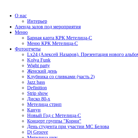
О нас
Интерьер
Аренда залов под мероприятия
Меню
Барная карта КРК Метелица-С
Меню КРК Метелица-С
Фотоотчеты
Lx24 (Алексей Назаров). Презентация нового альбо
Kolya Funk
Wight party
Женский день
Клубника со сливками (часть 2)
Jazz bass
Definition
Strip show
Диско 80-х
Метелица стрип
Канун
Новый Год с Метелица-С
Концерт группы "Корни"
День студента при участии МС Белова
Dj Groove
Метелица шоу