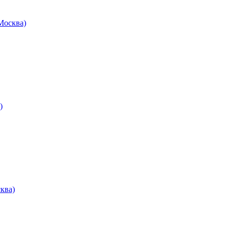
осква)
)
ква)