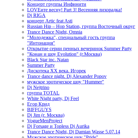
Концерт группы Инфинити
LOVEите весну! Part 3! Весенняя лихорадка!
Dj RIGA
концерт Artic feat Asti
Russian Hip – Hop Station, группа Восточный округ
Trance Dance Night, Omnia
"Молодежка", специальный гость группа
"Интонация"
Открытие серии пенных вечеринок Summer Party
"Конан и шоу Evolution" (г.Москва)
Black Star inc. Natan
Summer Party
Дискотека ХХ века. Игорек
Trance dance night. Dj Alexander Popov
мужское эротическое шоу "Hummer"
Dj Nejtrino
группа TOTAL
White Night party, Dj Feel
Егор Крид
BIFFGUYS
Dj Jim (г. Москва)
VogueMenProject
Dj Forsage и Topless Dj Aurika
Trance Dance Night, Dj Damian Wasse 5.07.14
Мужское эротическое шоу "Pride"