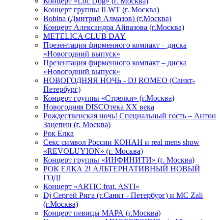
Концерт «Loc Dog» (г. Москва)
Концерт группы ILWT (г. Москва)
Bobina (Дмитрий Алмазов) (г.Москва)
Концерт Александра Айвазова (г.Москва)
METELICA CLUB DAY
Презентация фирменного компакт – диска
«Новогодний выпуск»
Презентация фирменного компакт – диска
«Новогодний выпуск»
НОВОГОДНЯЯ НОЧЬ - DJ ROMEO (Санкт-
Петербург)
Концерт группы «Стрелки» (г.Москва)
Новогодняя DISCOтека ХХ века
Рождественская ночь! Специальный гость – Антон
Зацепин (г. Москва)
Рок Елка
Секс символ России КОНАН и real mens show
«REVOLUYION» (г. Москва)
Концерт группы «ИНФИНИТИ» (г. Москва)
РОК ЕЛКА 2! АЛЬТЕРНАТИВНЫЙ НОВЫЙ
ГОД!
Концерт «ARTIC feat. ASTI»
Dj Сергей Рига (г.Санкт - Петербург) и MC Zali
(г.Москва)
Концерт певицы МАРА (г.Москва)