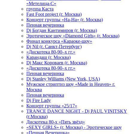
«Метелица-С»
группа Каста
Fast Foot project (г. Москва)
Концерт группы «На-На» (г. Москва)
Пенная вечеринка
Dj Богдан Кантимиров (г. Москва)
Эротическое шоу «Diamond Girls» (г. Москва)
Финал конкурса «Караоке-шоу»
Dj Nil (г. Санкт-Петербург)
«Дискотека 80-90–х гг.»
Карандаш (г. Москва)
Dj Макс Короваев (г. Москва)
«Дискотека 80-90–х гг.»
Пенная вечеринка
Dj Stanley Williams (New York, USA)
Мужское стриптиз шоу «Made in Heaven» г.
Москва
Пенная вечеринка
Dj Fire Lady
Концерт группы «25/17»
TRANCE DANCE NIGHT - Dj PAUL VINITSKY
(г.Москва)
Дискотека 80-х «Пять звёзд»
«SEXY GIRLS» (г. Москва) - Эротическое шоу
«Пенная Вечеринка»