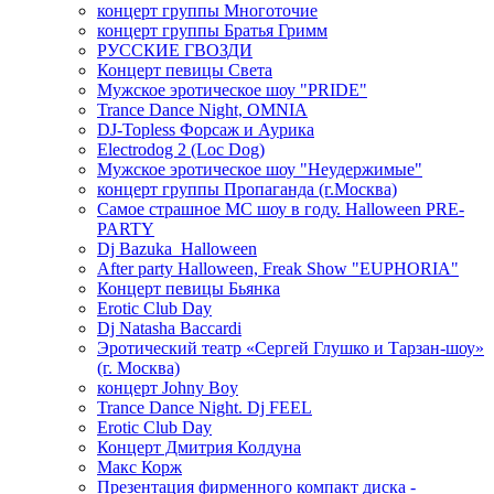
концерт группы Многоточие
концерт группы Братья Гримм
РУССКИЕ ГВОЗДИ
Концерт певицы Света
Мужское эротическое шоу "PRIDE"
Trance Dance Night, OMNIA
DJ-Topless Форсаж и Аурика
Electrodog 2 (Loc Dog)
Мужское эротическое шоу "Неудержимые"
концерт группы Пропаганда (г.Москва)
Самое страшное МС шоу в году. Halloween PRE-
PARTY
Dj Bazuka_Halloween
After party Halloween, Freak Show "EUPHORIA"
Концерт певицы Бьянка
Erotic Club Day
Dj Natasha Baccardi
Эротический театр «Сергей Глушко и Тарзан-шоу»
(г. Москва)
концерт Johny Boy
Trance Dance Night. Dj FEEL
Erotic Club Day
Концерт Дмитрия Колдуна
Макс Корж
Презентация фирменного компакт диска -