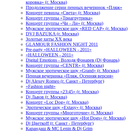
коровка» (г. Москва)
Продолжение серии пенных вечеринок «Пляж»
Концерт певицы «Света» (г. Москва)
Концерт группы «Триагрутрика»
Концерт группы «Чи - Ли» (г. Москва)
Мужское эротическое шоу «RED CAP» (г. Москва)
DVJ BAZUKA (г. Москва)
Золотые хиты XX века
GLAMOUR FASHION NIGHT 2011
Pre-party «HALLOWEEN - 2011»
«HALLOWEEN - 2011»
Digital Emotions - Володя Фонарев (Dj Фонарь)
Концерт группы «CENTR» (г. Москва)
Мужское эротическое шоу «Grand» (г. Москва)
Пенная вечеринка «Пляж. Осенняя версия»
Dj Alexey Romeo (г. Санкт - Петербург)
«Fashion night»
Концерт группы «23:45» (г. Москва)
Dj Львов (г. Москва)
Концерт «Loc Dog» (г. Москва)
Эротическое шоу «Extasy» (г. Москва)
Концерт группы «Многоточие» (г. Москва)
Мужское эротическое шоу «Hot Dogs» (г. Москва)
Dj Цветкоff (г. Санкт - Петербург)
Карандаш & МС Lenin & Dj Grim