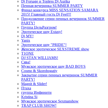
Dj Forsage и Topless Dj Aurika
Пенная вечеринка SUMMER PARTY
Финал конкурса MISS SENSATION SAMARA
2015! Главный гость Dj Feel!!!
Продолжение серии пенных вечеринок SUMMER
PARTY!
Группа ЦельРазгром!
Эротическое шоу Extasy!
Dj MY!
Yanix
Эротическое шоу "PRIDE"!
Женское эротическое SEXSTREME show
T1ONE
DJ STAN WILLIAMS!
Сява!
Мужское эротическое шоу BAD BOYS
Cosmo & Skorobogatiy
Закрытие серии пенных вечеринок SUMMER
PARTY!
Magnit & Slider!
Птаха
группа Инфинити
Kristina Si
Мужское эротическое Sexmanshow
TRAP CLUB SHOW!