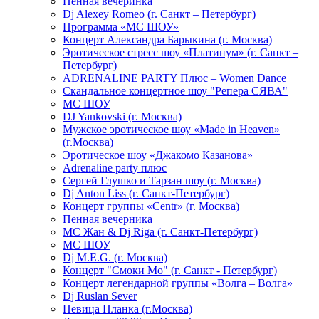
Пенная вечеринка
Dj Alexey Romeo (г. Санкт – Петербург)
Программа «МС ШОУ»
Концерт Александра Барыкина (г. Москва)
Эротическое стресс шоу «Платинум» (г. Санкт –
Петербург)
ADRENALINE PARTY Плюс – Women Dance
Скандальное концертное шоу "Репера СЯВА"
МС ШОУ
DJ Yankovski (г. Москва)
Мужское эротическое шоу «Made in Heaven»
(г.Москва)
Эротическое шоу «Джакомо Казанова»
Adrenaline party плюс
Сергей Глушко и Тарзан шоу (г. Москва)
Dj Anton Liss (г. Санкт-Петербург)
Концерт группы «Centr» (г. Москва)
Пенная вечерника
МС Жан & Dj Riga (г. Санкт-Петербург)
МС ШОУ
Dj M.E.G. (г. Москва)
Концерт "Смоки Мо" (г. Санкт - Петербург)
Концерт легендарной группы «Волга – Волга»
Dj Ruslan Sever
Певица Планка (г.Москва)