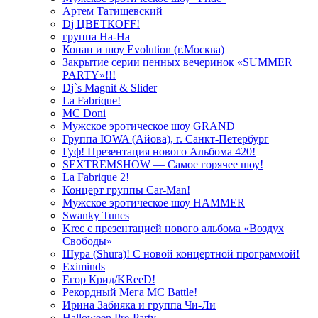
Артем Татищевский
Dj ЦВЕТКOFF!
группа На-На
Конан и шоу Evolution (г.Москва)
Закрытие серии пенных вечеринок «SUMMER
PARTY»!!!
Dj`s Magnit & Slider
La Fabrique!
MC Doni
Мужское эротическое шоу GRAND
Группа IOWA (Айова), г. Санкт-Петербург
Гуф! Презентация нового Альбома 420!
SEXTREMSHOW — Самое горячее шоу!
La Fabrique 2!
Концерт группы Car-Man!
Мужское эротическое шоу HAMMER
Swanky Tunes
Krec с презентацией нового альбома «Воздух
Свободы»
Шура (Shura)! С новой концертной программой!
Eximinds
Егор Крид/KReeD!
Рекордный Мега МС Battle!
Ирина Забияка и группа Чи-Ли
Halloween Pre-Party