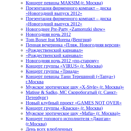
Концерт певицы МАКSIМ (г. Москва)
Презентация фирменного компакт – диска
«Новогодний выпуск 2012»
Презентация фирменного компакт – диска
«Новогодний выпуск 2012»
Новогоднее Pre-Party «Zamorozki show»
Новогодняя ночь 2012
Tom Boxer feat Morena (Венгрия)
Пенная вечеринка «Пляж. Новогодняя версия»
«Рождественский карнавал»
«Рождественский карнавал»
Новогодняя ночь 2012 «по-старому»
Концерт группы «VIRUS» (г. Москва)
Концерт группы «Триада»
Концерт певицы Тани Терешиной («Tanya»)
г.Москва
Мужское эротическое шоу «X-Style» (г. Москва)»
Matissе & Sadko, MC Скоробогатый (г. Санкт-
Петербург)
Новый клубный проект «GAMES NOT OVER»
Концерт группы «Краски» (г. Москва)
Мужское эротическое шоу «Mafia» (г. Москва)»
Концерт топового исполнителя «Джиган»
(г.Москва)
День всех влюбленных