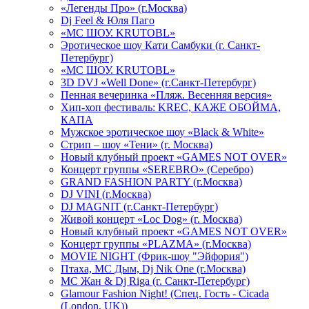
«Легенды Про» (г.Москва)
Dj Feel & Юля Паго
«МС ШОУ. KRUTOBL»
Эротическое шоу Кати Самбуки (г. Санкт-
Петербург)
«МС ШОУ. KRUTOBL»
3D DVJ «Well Done» (г.Санкт-Петербург)
Пенная вечеринка «Пляж. Весенняя версия»
Хип-хоп фестиваль: KREC, КАЖЕ ОБОЙМА,
КАПА
Мужское эротическое шоу «Black & White»
Стрип – шоу «Тени» (г. Москва)
Новый клубный проект «GAMES NOT OVER»
Концерт группы «SEREBRO» (Серебро)
GRAND FASHION PARTY (г.Москва)
DJ VINI (г.Москва)
DJ MAGNIT (г.Санкт-Петербург)
Живой концерт «Loc Dog» (г. Москва)
Новый клубный проект «GAMES NOT OVER»
Концерт группы «PLAZMA» (г.Москва)
MOVIE NIGHT (Фрик-шоу "Эйфория")
Птаха, МС Дым, Dj Nik One (г.Москва)
МС Жан & Dj Riga (г. Санкт-Петербург)
Glamour Fashion Night! (Спец. Гость - Cicada
(London, UK))