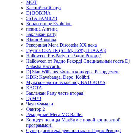
МОТ
Каспийский груз
Dj BOBINA
5STA FAMILY!
Конан и шоу Evolution
певица Ангина
Баклажан party
Юлия Волкова
Рекордная Мега Discoteka XX века
Группа CENTR (SLIM, ГУФ, ПТАХА)!
Halloween Pre-Party от Радио Рекорд!
Halloween от Радио Рекорд! Специальный гость Dj
Natasha Baccardi!
Dj Stan Williams. Финал конкурса Рекордсмен.
KDK: Kavabanga, Depo, Kolibri!
Мужское эротическое шоу BAD BOYS
КАСТА
Баклажан Party часть вторая!
Dj MY!
Чаян Фамали
Фактор 2
Рекордный Мега МС Battle!
Концерт певицы МакSим с новой концертной
программой!
Супер дискотека девяностых от Радио Рекорд!