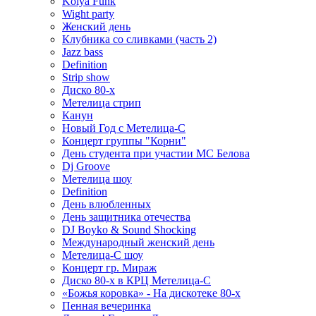
Kolya Funk
Wight party
Женский день
Клубника со сливками (часть 2)
Jazz bass
Definition
Strip show
Диско 80-х
Метелица стрип
Канун
Новый Год с Метелица-С
Концерт группы "Корни"
День студента при участии МС Белова
Dj Groove
Метелица шоу
Definition
День влюбленных
День защитника отечества
DJ Boyko & Sound Shocking
Международный женский день
Метелица-С шоу
Концерт гр. Мираж
Диско 80-х в КРЦ Метелица-С
«Божья коровка» - На дискотеке 80-х
Пенная вечеринка