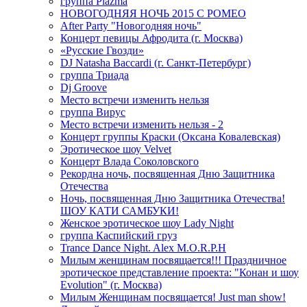
группа Plazma
НОВОГОДНЯЯ НОЧЬ 2015 C РОМЕО
After Party "Новогодняя ночь"
Концерт певицы Афродита (г. Москва)
«Русские Гвозди»
DJ Natasha Baccardi (г. Санкт-Петербург)
группа Триада
Dj Groove
Место встречи изменить нельзя
группа Вирус
Место встречи изменить нельзя - 2
Концерт группы Краски (Оксана Ковалевская)
Эротическое шоу Velvet
Концерт Влада Соколовского
Рекордна ночь, посвященная Дню Защитника
Отечества
Ночь, посвященная Дню Защитника Отечества!
ШОУ КАТИ САМБУКИ!
Женское эротическое шоу Lady Night
группа Каспийский груз
Trance Dance Night. Alex M.O.R.P.H
Милым женщинам посвящается!!! Праздничное
эротическое представление проекта: "Конан и шоу
Evolution" (г. Москва)
Милым Женщинам посвящается! Just man show!