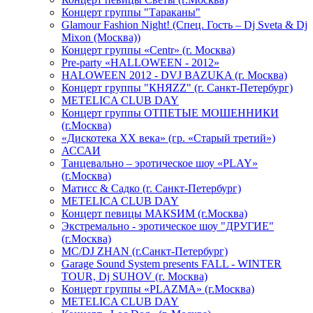
Концерт группы "Тараканы"
Glamour Fashion Night! (Спец. Гость – Dj Sveta & Dj
Mixon (Москва))
Концерт группы «Centr» (г. Москва)
Pre-party «HALLOWEEN - 2012»
HALOWEEN 2012 - DVJ BAZUKA (г. Москва)
Концерт группы "КНЯZZ" (г. Санкт-Петербург)
METELICA CLUB DAY
Концерт группы ОТПЕТЫЕ МОШЕННИКИ
(г.Москва)
«Дискотека ХХ века» (гр. «Старый третий»)
АССАИ
Танцевально – эротическое шоу «PLAY»
(г.Москва)
Матисс & Садко (г. Санкт-Петербург)
METELICA CLUB DAY
Концерт певицы МАКSИМ (г.Москва)
Экстремально - эротическое шоу "ДРУГИЕ"
(г.Москва)
МС/DJ ZHAN (г.Санкт-Петербург)
Garage Sound System presents FALL - WINTER
TOUR, Dj SUHOV (г. Москва)
Концерт группы «PLAZMA» (г.Москва)
METELICA CLUB DAY