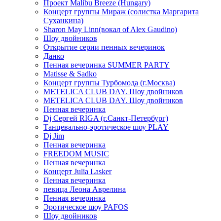
Проект Malibu Breeze (Hungary)
Концерт группы Мираж (солистка Маргарита
Суханкина)
Sharon May Linn(вокал of Alex Gaudino)
Шоу двойников
Открытие серии пенных вечеринок
Данко
Пенная вечеринка SUMMER PARTY
Matisse & Sadko
Концерт группы Турбомода (г.Москва)
METELICA CLUB DAY. Шоу двойников
METELICA CLUB DAY. Шоу двойников
Пенная вечеринка
Dj Сергей RIGA (г.Санкт-Петербург)
Танцевально-эротическое шоу PLAY
Dj Jim
Пенная вечеринка
FREEDOM MUSIC
Пенная вечеринка
Концерт Julia Lasker
Пенная вечеринка
певица Леона Аврелина
Пенная вечеринка
Эротическое шоу PAFOS
Шоу двойников