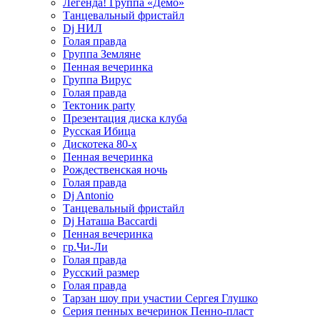
Легенда! Группа «Демо»
Танцевальный фристайл
Dj НИЛ
Голая правда
Группа Земляне
Пенная вечеринка
Группа Вирус
Голая правда
Тектоник party
Презентация диска клуба
Русская Ибица
Дискотека 80-х
Пенная вечеринка
Рождественская ночь
Голая правда
Dj Antonio
Танцевальный фристайл
Dj Наташа Baccardi
Пенная вечеринка
гр.Чи-Ли
Голая правда
Русский размер
Голая правда
Тарзан шоу при участии Сергея Глушко
Серия пенных вечеринок Пенно-пласт