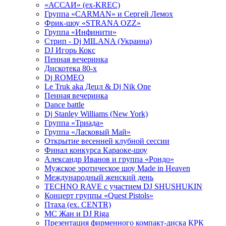
«АССАИ» (ex-KREC)
Группа «CARMAN» и Сергей Лемох
Фрик-шоу «STRANA OZZ»
Группа «Инфинити»
Стрип - Dj MILANA (Украина)
DJ Игорь Кокс
Пенная вечеринка
Дискотека 80-х
Dj ROMEO
Le Truk aka Децл & Dj Nik One
Пенная вечеринка
Dance battle
Dj Stanley Williams (New York)
Группа «Триада»
Группа «Ласковый Май»
Открытие весенней клубной сессии
Финал конкурса Караоке-шоу
Александр Иванов и группа «Рондо»
Мужское эротическое шоу Made in Heaven
Международный женский день
TECHNO RAVE с участием DJ SHUSHUKIN
Концерт группы «Quest Pistols»
Птаха (ex. CENTR)
МС Жан и DJ Riga
Презентация фирменного компакт-диска КРК