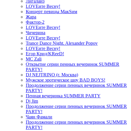
Лигалайз
LOVEите Весну!
Концерт певицы МакSим
Жара
Фактор-2
LOVEите Весну!
Чичерина
LOVEите Весну!
Trance Dance Night. Alexander Popov
LOVEите Весну!
Егор Крид/KReeD!
MC Zali
Открытие серии пенных вечеринок SUMMER
PARTY!
DJ NEJTRINO (г. Москва)
Мужское эротическое шоу BAD BOYS!
Продолжение серии пенных вечеринок SUMMER
PARTY!
Пенная вечеринка SUMMER PARTY
Dj Jim
Продолжение серии пенных вечеринок SUMMER
PARTY!
Чаян Фамали
Продолжение серии пенных вечеринок SUMMER
PARTY!