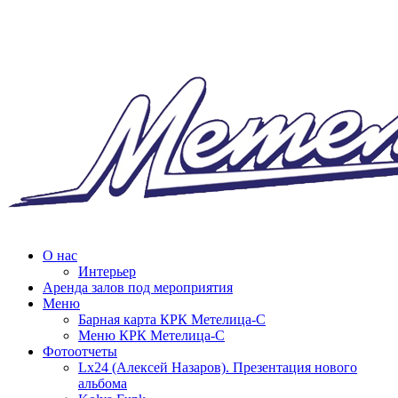
О нас
Интерьер
Аренда залов под мероприятия
Меню
Барная карта КРК Метелица-С
Меню КРК Метелица-С
Фотоотчеты
Lx24 (Алексей Назаров). Презентация нового
альбома