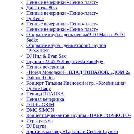
Пенные вечеринки «Пенно-пласт»
Дискотека 80-х
Пенные вечеринки «Пенно-пласт»
Dj Kenia
Пенные вечеринки «Пенно-пласт»
Пенные вечеринки «Пенно-пласт»
Открытие клуба - день первый! DJ Matisse & DJ
Sadko
Открытие клуба - день второй! Группа
"РЕФЛЕКС"
DJ Нил & Evan Sax
Группа «23:45 & Лоя (5ivesta Family)»
Пенная вечеринка
«Поезд Молодежи».
ВЛАД ТОПАЛОВ. «ДОМ-2»
Daimond Girls
Концерт Татьяны Ивановой и гр. «Комбинация»
Dj Fire Lady
Певица ПЛАНКА
Пенная вечеринка
DJ PILIGRIM
DMC SIMON
Концерт музыкантов группы «ПАРК ГОРЬКОГО»
Игры разума
DJ Базука
Эротическое шоу «Тарзан» и Сергей Глушко