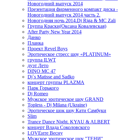
Новогодний выпуск 2014
Презентация фирменного компакт диска -
Новогодний выпуск 2014 часть 2.
Новогодняя ночь 2014.Dj Riga & MC Zali
Группа Краски(Оксана Ковалевская)
After Party New Year 2014
Данко
Планка
Проект Revel Boys
Эротическое стресс шоу «PLATINUM»
группа ILWT
дуэт Лето
DINO MC 47
Dj`s Matisse and Sadko
концерт группы PLAZMA
Парк Горького
Dj Romeo
Мужское эротическое шоу GRAND
Topless - Dj Milana (Ukraine)
Эротическое шок шоу Кати Самбуки
Slim
Trance Dance Night. KYAU & ALBERT
концерт Влада Соколовского
LOVEите Весну
Мужское эротическое шоу "ТЕНИ"