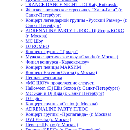
TRANCE DANCE NIGHT - DJ Katy Rutkovski
Женское эротическое стресс-шоу "Хали-Гали" (г.
Санкт-Петербург)
Концерт легендарной группы «Русский Размер» (г.
Санкт-Петербург)
ADRENALINE PARTY ПЛЮС - Dj Игорь КОКС
(г. Москва)
MC Шоу
DJ ROMEO
Концерт группы "Триада"
Мужское эротическое шоу «Grand» (г. Москва)
Финал конкурса «Караоке-шоу»
Концерт певицы МАКSИМ
Концерт Евгения Осина (г. Москва)
Пенная вечеринка
«МС ШОУ» продолжение следует...
Halloween (Dj Ellis Sexton (г. Санкт-Петербург))
МС Жан и Dj Riga (г. Санкт-Петербург)
DJ's girls
Концерт группы «Centr» (г. Москва)
ADRENALINE PARTY ПЛЮС
Концерт группы «Пропаганда» (г. Москва)
DVJ Electra (г. Москва)
Певец «Шура» (г. Москва)
Группа «KREC» (г. Санкт-Петербург)