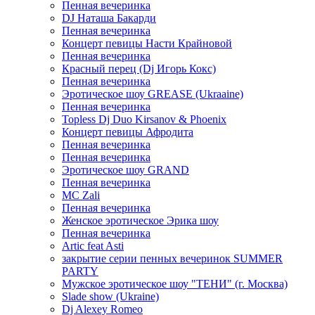
Пенная вечеринка
DJ Наташа Бакарди
Пенная вечеринка
Концерт певицы Насти Крайновой
Пенная вечеринка
Красный перец (Dj Игорь Кокс)
Пенная вечеринка
Эротическое шоу GREASE (Ukraaine)
Пенная вечеринка
Topless Dj Duo Kirsanov & Phoenix
Концерт певицы Афродита
Пенная вечеринка
Пенная вечеринка
Эротическое шоу GRAND
Пенная вечеринка
MC Zali
Пенная вечеринка
Женское эротическое Эрика шоу
Пенная вечеринка
Artic feat Asti
закрытие серии пенных вечеринок SUMMER
PARTY
Мужское эротическое шоу "ТЕНИ" (г. Москва)
Slade show (Ukraine)
Dj Alexey Romeo