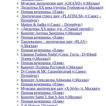
Мужское эротическое шоу «GRAND» (г.Москва)
Дискотека XX века (группа Турбомода (г.Москва))
Пенная вечеринка «Пляж»
Эротическое стресс шоу «PLATINUM» (г.Санкт –
Петербург)
Matisse & Sadko (г.Санкт – Петербург)
«Дискотека ХХ века» (гр. «Старый третий»)
Концерт Антона Зацепина (г.Москва)
Пенная вечеринка «Пляж»
Танцевально – эротическое шоу «PLAY»
(г.Москва)
Пенная вечеринка «Пляж»
Glamour Fashion Night! (Спец. Гость - Dj Юрий
Усачев (г.Москва))
Пенная вечеринка «Пляж»
Концерт Полины Ростовой (г.Москва)
Dj Cosmo & МС Скоробогатый (г.Санкт-
Петербург)
Концерт Александра Айвазова (г.Москва)
Пенная вечеринка «Пляж»
Мужское эротическое шоу «X-Style» (г. Москва)»
Пенная вечеринка «Пляж»
Концерт Samo`L feat A-Sen (г.Москва)
Пенная вечеринка «Пляж»
Т-dj Николь (Украина)