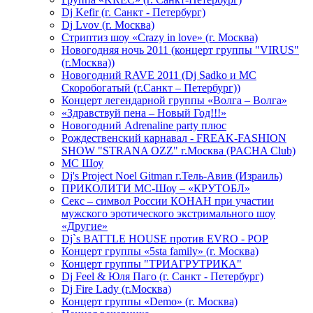
Dj Kefir (г. Санкт - Петербург)
Dj Lvov (г. Москва)
Стриптиз шоу «Crazy in love» (г. Москва)
Новогодняя ночь 2011 (концерт группы "VIRUS"
(г.Москва))
Новогодний RAVE 2011 (Dj Sadko и MC
Скоробогатый (г.Санкт – Петербург))
Концерт легендарной группы «Волга – Волга»
«Здравствуй пена – Новый Год!!!»
Новогодний Adrenaline party плюс
Рождественский карнавал - FREAK-FASHION
SHOW "STRANA OZZ" г.Москва (PACHA Club)
MC Шоу
Dj's Project Noel Gitman г.Тель-Авив (Израиль)
ПРИКОЛИТИ МС-Шоу – «КРУТОБЛ»
Секс – символ России КОНАН при участии
мужского эротического экстримального шоу
«Другие»
Dj`s BATTLE HOUSE против EVRO - POP
Концерт группы «5sta family» (г. Москва)
Концерт группы "ТРИАГРУТРИКА"
Dj Feel & Юля Паго (г. Санкт - Петербург)
Dj Fire Lady (г.Москва)
Концерт группы «Demo» (г. Москва)