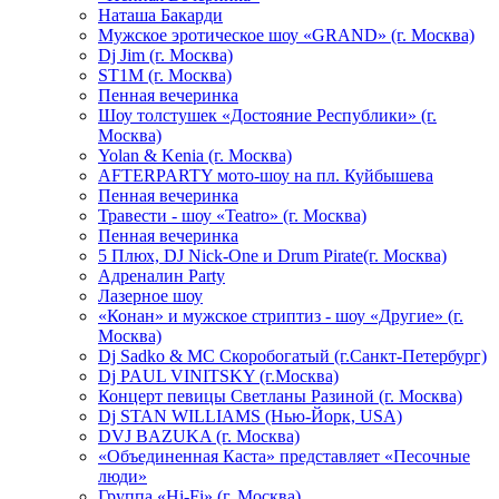
Hаташа Бакарди
Мужское эротическое шоу «GRAND» (г. Москва)
Dj Jim (г. Москва)
ST1M (г. Москва)
Пенная вечеринка
Шоу толстушек «Достояние Республики» (г.
Москва)
Yolan & Kenia (г. Москва)
AFTERPARTY мото-шоу на пл. Куйбышева
Пенная вечеринка
Травести - шоу «Teatro» (г. Москва)
Пенная вечеринка
5 Плюх, DJ Nick-One и Drum Pirate(г. Москва)
Адреналин Party
Лазерное шоу
«Конан» и мужское стриптиз - шоу «Другие» (г.
Москва)
Dj Sadko & МС Скоробогатый (г.Санкт-Петербург)
Dj PAUL VINITSKY (г.Москва)
Концерт певицы Светланы Разиной (г. Москва)
Dj STAN WILLIAMS (Нью-Йорк, USA)
DVJ BAZUKA (г. Москва)
«Объединенная Каста» представляет «Песочные
люди»
Группа «Hi-Fi» (г. Москва)