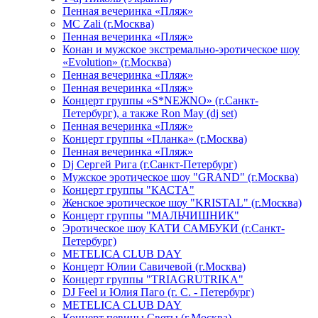
Пенная вечеринка «Пляж»
МС Zali (г.Москва)
Пенная вечеринка «Пляж»
Конан и мужское экстремально-эротическое шоу
«Evolution» (г.Москва)
Пенная вечеринка «Пляж»
Пенная вечеринка «Пляж»
Концерт группы «S*NEЖNO» (г.Санкт-
Петербург), а также Ron May (dj set)
Пенная вечеринка «Пляж»
Концерт группы «Планка» (г.Москва)
Пенная вечеринка «Пляж»
Dj Сергей Рига (г.Санкт-Петербург)
Мужское эротическое шоу "GRAND" (г.Москва)
Концерт группы "КАСТА"
Женское эротическое шоу "KRISTAL" (г.Москва)
Концерт группы "МАЛЬЧИШНИК"
Эротическое шоу КАТИ САМБУКИ (г.Санкт-
Петербург)
METELICA CLUB DAY
Концерт Юлии Савичевой (г.Москва)
Концерт группы "TRIAGRUTRIKA"
DJ Feel и Юлия Паго (г. С. - Петербург)
METELICA CLUB DAY
Концерт певицы Светы (г.Москва)