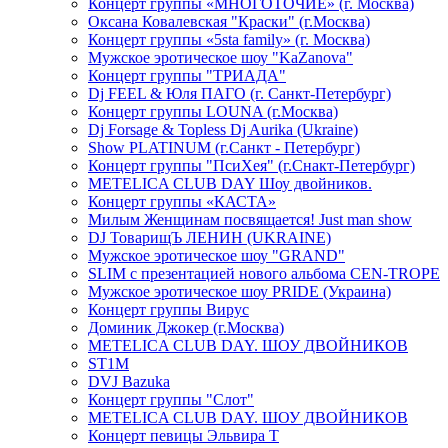
Концерт группы «МНОГОТОЧИЕ» (г. Москва)
Оксана Ковалевская "Краски" (г.Москва)
Концерт группы «5sta family» (г. Москва)
Мужское эротическое шоу "KaZanova"
Концерт группы "ТРИАДА"
Dj FEEL & Юля ПАГО (г. Санкт-Петербург)
Концерт группы LOUNA (г.Москва)
Dj Forsage & Topless Dj Aurika (Ukraine)
Show PLATINUM (г.Санкт - Петербург)
Концерт группы "ПсиХея" (г.Снакт-Петербург)
METELICA CLUB DAY Шоу двойников.
Концерт группы «КАСТА»
Милым Женщинам посвящается! Just man show
DJ ТоварищЪ ЛЕНИН (UKRAINE)
Мужское эротическое шоу "GRAND"
SLIM с презентацией нового альбома CEN-TROPE
Мужское эротическое шоу PRIDE (Украина)
Концерт группы Вирус
Доминик Джокер (г.Москва)
METELICA CLUB DAY. ШОУ ДВОЙНИКОВ
ST1M
DVJ Bazuka
Концерт группы "Слот"
METELICA CLUB DAY. ШОУ ДВОЙНИКОВ
Концерт певицы Эльвира Т