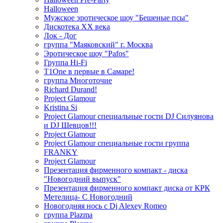
Halloween
Мужское эротическое шоу "Бешеные псы"
Дискотека ХХ века
Лок - Дог
группа "Маяковский" г. Москва
Эротическое шоу "Pafos"
Группа Hi-Fi
T1One в первые в Самаре!
группа Многоточие
Richard Durand!
Project Glamour
Kristina Si
Project Glamour специальные гости DJ Силуянова
и DJ Шевцов!!!
Project Glamour
Project Glamour специальные гости группа
FRANKY
Project Glamour
Презентация фирменного компакт - диска
"Новогодний выпуск"
Презентация фирменного компакт диска от КРК
Метелица- С Новогодний
Новогодняя нось с Dj Alexey Romeo
группа Plazma