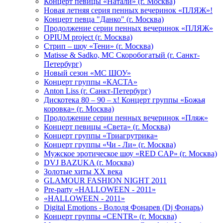
Концерт певицы «Натали» (г. Москва)
Новая летняя серия пенных вечеринок «ПЛЯЖ»!
Концерт певца "Данко" (г. Москва)
Продолжение серии пенных вечеринок «ПЛЯЖ»
OPIUM project (г. Москва)
Стрип – шоу «Тени» (г. Москва)
Matissе & Sadko, MC Скоробогатый (г. Санкт-
Петербург)
Новый сезон «МС ШОУ»
Концерт группы «КАСТА»
Anton Liss (г. Санкт-Петербург)
Дискотека 80 – 90 – х! Концерт группы «Божья
коровка» (г. Москва)
Продолжение серии пенных вечеринок «Пляж»
Концерт певицы «Света» (г. Москва)
Концерт группы «Триагрутрика»
Концерт группы «Чи - Ли» (г. Москва)
Мужское эротическое шоу «RED CAP» (г. Москва)
DVJ BAZUKA (г. Москва)
Золотые хиты XX века
GLAMOUR FASHION NIGHT 2011
Pre-party «HALLOWEEN - 2011»
«HALLOWEEN - 2011»
Digital Emotions - Володя Фонарев (Dj Фонарь)
Концерт группы «CENTR» (г. Москва)