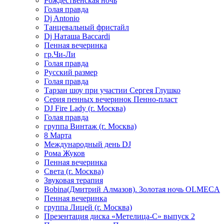
Рождественская ночь
Голая правда
Dj Antonio
Танцевальный фристайл
Dj Наташа Baccardi
Пенная вечеринка
гр.Чи-Ли
Голая правда
Русский размер
Голая правда
Тарзан шоу при участии Сергея Глушко
Серия пенных вечеринок Пенно-пласт
DJ Fire Lady (г. Москва)
Голая правда
группа Винтаж (г. Москва)
8 Марта
Международный день DJ
Рома Жуков
Пенная вечеринка
Света (г. Москва)
Звуковая терапия
Bobina(Дмитрий Алмазов). Золотая ночь OLMECA
Пенная вечеринка
группа Лицей (г. Москва)
Презентация диска «Метелица-С» выпуск 2