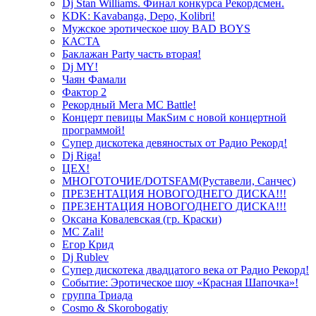
Dj Stan Williams. Финал конкурса Рекордсмен.
KDK: Kavabanga, Depo, Kolibri!
Мужское эротическое шоу BAD BOYS
КАСТА
Баклажан Party часть вторая!
Dj MY!
Чаян Фамали
Фактор 2
Рекордный Мега МС Battle!
Концерт певицы МакSим с новой концертной
программой!
Супер дискотека девяностых от Радио Рекорд!
Dj Riga!
ЦЕХ!
МНОГОТОЧИЕ/DOTSFAM(Руставели, Санчес)
ПРЕЗЕНТАЦИЯ НОВОГОДНЕГО ДИСКА!!!
ПРЕЗЕНТАЦИЯ НОВОГОДНЕГО ДИСКА!!!
Оксана Ковалевская (гр. Краски)
MC Zali!
Егор Крид
Dj Rublev
Супер дискотека двадцатого века от Радио Рекорд!
Событие: Эротическое шоу «Красная Шапочка»!
группа Триада
Cosmo & Skorobogatiy