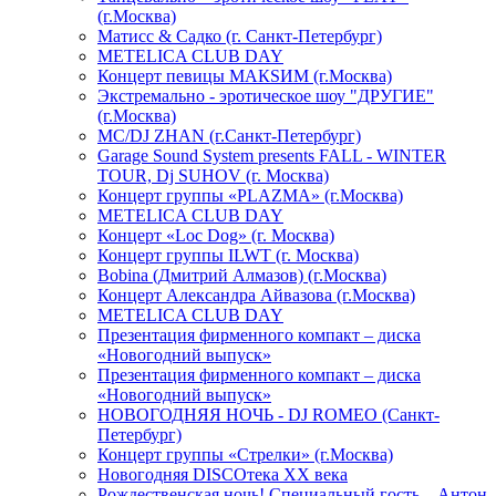
(г.Москва)
Матисс & Садко (г. Санкт-Петербург)
METELICA CLUB DAY
Концерт певицы МАКSИМ (г.Москва)
Экстремально - эротическое шоу "ДРУГИЕ"
(г.Москва)
МС/DJ ZHAN (г.Санкт-Петербург)
Garage Sound System presents FALL - WINTER
TOUR, Dj SUHOV (г. Москва)
Концерт группы «PLAZMA» (г.Москва)
METELICA CLUB DAY
Концерт «Loc Dog» (г. Москва)
Концерт группы ILWT (г. Москва)
Bobina (Дмитрий Алмазов) (г.Москва)
Концерт Александра Айвазова (г.Москва)
METELICA CLUB DAY
Презентация фирменного компакт – диска
«Новогодний выпуск»
Презентация фирменного компакт – диска
«Новогодний выпуск»
НОВОГОДНЯЯ НОЧЬ - DJ ROMEO (Санкт-
Петербург)
Концерт группы «Стрелки» (г.Москва)
Новогодняя DISCOтека ХХ века
Рождественская ночь! Специальный гость – Антон