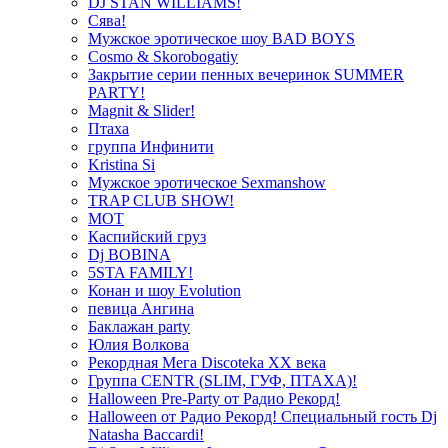
DJ STAN WILLIAMS!
Сява!
Мужское эротическое шоу BAD BOYS
Cosmo & Skorobogatiy
Закрытие серии пенных вечеринок SUMMER
PARTY!
Magnit & Slider!
Птаха
группа Инфинити
Kristina Si
Мужское эротическое Sexmanshow
TRAP CLUB SHOW!
МОТ
Каспийский груз
Dj BOBINA
5STA FAMILY!
Конан и шоу Evolution
певица Ангина
Баклажан party
Юлия Волкова
Рекордная Мега Discoteka XX века
Группа CENTR (SLIM, ГУФ, ПТАХА)!
Halloween Pre-Party от Радио Рекорд!
Halloween от Радио Рекорд! Специальный гость Dj
Natasha Baccardi!