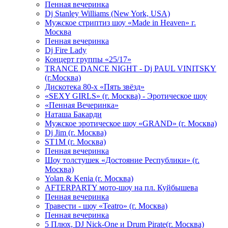
Пенная вечеринка
Dj Stanley Williams (New York, USA)
Мужское стриптиз шоу «Made in Heaven» г.
Москва
Пенная вечеринка
Dj Fire Lady
Концерт группы «25/17»
TRANCE DANCE NIGHT - Dj PAUL VINITSKY
(г.Москва)
Дискотека 80-х «Пять звёзд»
«SEXY GIRLS» (г. Москва) - Эротическое шоу
«Пенная Вечеринка»
Hаташа Бакарди
Мужское эротическое шоу «GRAND» (г. Москва)
Dj Jim (г. Москва)
ST1M (г. Москва)
Пенная вечеринка
Шоу толстушек «Достояние Республики» (г.
Москва)
Yolan & Kenia (г. Москва)
AFTERPARTY мото-шоу на пл. Куйбышева
Пенная вечеринка
Травести - шоу «Teatro» (г. Москва)
Пенная вечеринка
5 Плюх, DJ Nick-One и Drum Pirate(г. Москва)