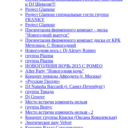
и DJ Шевцов!!!
Project Glamour
Project Glamour специальные гости группа
FRANKY
Project Glamour
Презентация фирменного компакт - диска
"Новогодний выпуск"
Презентация фирменного компакт диска от КРК
Метелица- С Новогодний
Новогодняя нось с Dj Alexey Romeo
группа Plazma
группа Plazma
НОВОГОДНЯЯ НОЧЬ 2015 C РОМЕО
After Party "Новогодняя ночь"
Концерт певицы Афродита (г. Москва)
«Русские Гвозди»
DJ Natasha Baccardi (г. Санкт-Петербург)
группа Триада
Dj Groove
Место встречи изменить нельзя
группа Вирус
Место встречи изменить нельзя - 2
Концерт группы Краски (Оксана Ковалевская)
Эротическое шоу Velvet
Концерт Влада Соколовского