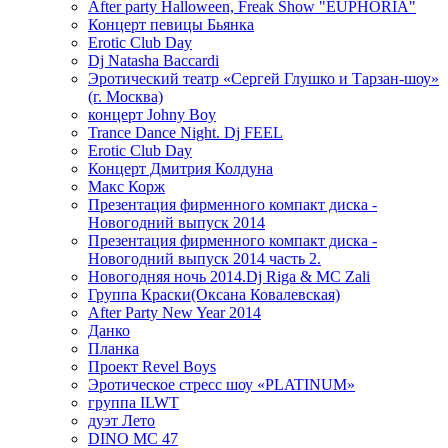
After party Halloween, Freak Show "EUPHORIA"
Концерт певицы Бьянка
Erotic Club Day
Dj Natasha Baccardi
Эротический театр «Сергей Глушко и Тарзан-шоу»
(г. Москва)
концерт Johny Boy
Trance Dance Night. Dj FEEL
Erotic Club Day
Концерт Дмитрия Колдуна
Макс Корж
Презентация фирменного компакт диска -
Новогодний выпуск 2014
Презентация фирменного компакт диска -
Новогодний выпуск 2014 часть 2.
Новогодняя ночь 2014.Dj Riga & MC Zali
Группа Краски(Оксана Ковалевская)
After Party New Year 2014
Данко
Планка
Проект Revel Boys
Эротическое стресс шоу «PLATINUM»
группа ILWT
дуэт Лето
DINO MC 47