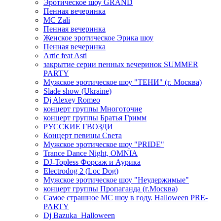
Эротическое шоу GRAND
Пенная вечеринка
MC Zali
Пенная вечеринка
Женское эротическое Эрика шоу
Пенная вечеринка
Artic feat Asti
закрытие серии пенных вечеринок SUMMER
PARTY
Мужское эротическое шоу "ТЕНИ" (г. Москва)
Slade show (Ukraine)
Dj Alexey Romeo
концерт группы Многоточие
концерт группы Братья Гримм
РУССКИЕ ГВОЗДИ
Концерт певицы Света
Мужское эротическое шоу "PRIDE"
Trance Dance Night, OMNIA
DJ-Topless Форсаж и Аурика
Electrodog 2 (Loc Dog)
Мужское эротическое шоу "Неудержимые"
концерт группы Пропаганда (г.Москва)
Самое страшное МС шоу в году. Halloween PRE-
PARTY
Dj Bazuka_Halloween