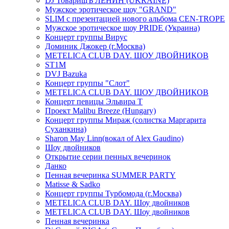
DJ ТоварищЪ ЛЕНИН (UKRAINE)
Мужское эротическое шоу "GRAND"
SLIM с презентацией нового альбома CEN-TROPE
Мужское эротическое шоу PRIDE (Украина)
Концерт группы Вирус
Доминик Джокер (г.Москва)
METELICA CLUB DAY. ШОУ ДВОЙНИКОВ
ST1M
DVJ Bazuka
Концерт группы "Слот"
METELICA CLUB DAY. ШОУ ДВОЙНИКОВ
Концерт певицы Эльвира Т
Проект Malibu Breeze (Hungary)
Концерт группы Мираж (солистка Маргарита
Суханкина)
Sharon May Linn(вокал of Alex Gaudino)
Шоу двойников
Открытие серии пенных вечеринок
Данко
Пенная вечеринка SUMMER PARTY
Matisse & Sadko
Концерт группы Турбомода (г.Москва)
METELICA CLUB DAY. Шоу двойников
METELICA CLUB DAY. Шоу двойников
Пенная вечеринка