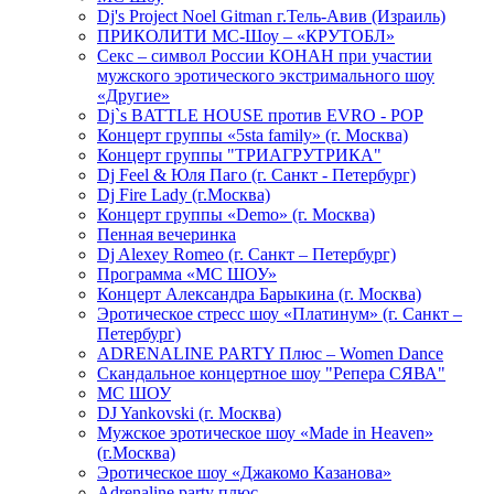
Dj's Project Noel Gitman г.Тель-Авив (Израиль)
ПРИКОЛИТИ МС-Шоу – «КРУТОБЛ»
Секс – символ России КОНАН при участии
мужского эротического экстримального шоу
«Другие»
Dj`s BATTLE HOUSE против EVRO - POP
Концерт группы «5sta family» (г. Москва)
Концерт группы "ТРИАГРУТРИКА"
Dj Feel & Юля Паго (г. Санкт - Петербург)
Dj Fire Lady (г.Москва)
Концерт группы «Demo» (г. Москва)
Пенная вечеринка
Dj Alexey Romeo (г. Санкт – Петербург)
Программа «МС ШОУ»
Концерт Александра Барыкина (г. Москва)
Эротическое стресс шоу «Платинум» (г. Санкт –
Петербург)
ADRENALINE PARTY Плюс – Women Dance
Скандальное концертное шоу "Репера СЯВА"
МС ШОУ
DJ Yankovski (г. Москва)
Мужское эротическое шоу «Made in Heaven»
(г.Москва)
Эротическое шоу «Джакомо Казанова»
Adrenaline party плюс