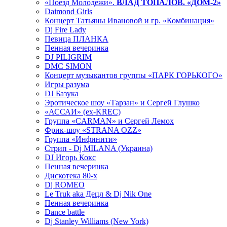
«Поезд Молодежи».
ВЛАД ТОПАЛОВ. «ДОМ-2»
Daimond Girls
Концерт Татьяны Ивановой и гр. «Комбинация»
Dj Fire Lady
Певица ПЛАНКА
Пенная вечеринка
DJ PILIGRIM
DMC SIMON
Концерт музыкантов группы «ПАРК ГОРЬКОГО»
Игры разума
DJ Базука
Эротическое шоу «Тарзан» и Сергей Глушко
«АССАИ» (ex-KREC)
Группа «CARMAN» и Сергей Лемох
Фрик-шоу «STRANA OZZ»
Группа «Инфинити»
Стрип - Dj MILANA (Украина)
DJ Игорь Кокс
Пенная вечеринка
Дискотека 80-х
Dj ROMEO
Le Truk aka Децл & Dj Nik One
Пенная вечеринка
Dance battle
Dj Stanley Williams (New York)