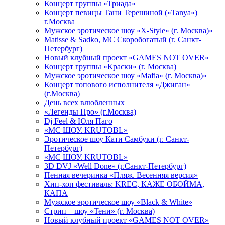
Концерт группы «Триада»
Концерт певицы Тани Терешиной («Tanya»)
г.Москва
Мужское эротическое шоу «X-Style» (г. Москва)»
Matissе & Sadko, MC Скоробогатый (г. Санкт-
Петербург)
Новый клубный проект «GAMES NOT OVER»
Концерт группы «Краски» (г. Москва)
Мужское эротическое шоу «Mafia» (г. Москва)»
Концерт топового исполнителя «Джиган»
(г.Москва)
День всех влюбленных
«Легенды Про» (г.Москва)
Dj Feel & Юля Паго
«МС ШОУ. KRUTOBL»
Эротическое шоу Кати Самбуки (г. Санкт-
Петербург)
«МС ШОУ. KRUTOBL»
3D DVJ «Well Done» (г.Санкт-Петербург)
Пенная вечеринка «Пляж. Весенняя версия»
Хип-хоп фестиваль: KREC, КАЖЕ ОБОЙМА,
КАПА
Мужское эротическое шоу «Black & White»
Стрип – шоу «Тени» (г. Москва)
Новый клубный проект «GAMES NOT OVER»