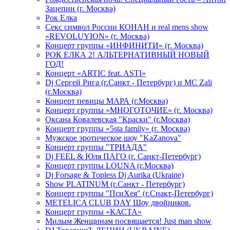
Зацепин (г. Москва)
Рок Елка
Секс символ России КОНАН и real mens show
«REVOLUYION» (г. Москва)
Концерт группы «ИНФИНИТИ» (г. Москва)
РОК ЕЛКА 2! АЛЬТЕРНАТИВНЫЙ НОВЫЙ
ГОД!
Концерт «ARTIC feat. ASTI»
Dj Сергей Рига (г.Санкт - Петербург) и MC Zali
(г.Москва)
Концерт певицы МАРА (г.Москва)
Концерт группы «МНОГОТОЧИЕ» (г. Москва)
Оксана Ковалевская "Краски" (г.Москва)
Концерт группы «5sta family» (г. Москва)
Мужское эротическое шоу "KaZanova"
Концерт группы "ТРИАДА"
Dj FEEL & Юля ПАГО (г. Санкт-Петербург)
Концерт группы LOUNA (г.Москва)
Dj Forsage & Topless Dj Aurika (Ukraine)
Show PLATINUM (г.Санкт - Петербург)
Концерт группы "ПсиХея" (г.Снакт-Петербург)
METELICA CLUB DAY Шоу двойников.
Концерт группы «КАСТА»
Милым Женщинам посвящается! Just man show