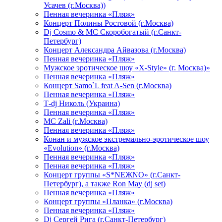
Усачев (г.Москва))
Пенная вечеринка «Пляж»
Концерт Полины Ростовой (г.Москва)
Dj Cosmo & МС Скоробогатый (г.Санкт-
Петербург)
Концерт Александра Айвазова (г.Москва)
Пенная вечеринка «Пляж»
Мужское эротическое шоу «X-Style» (г. Москва)»
Пенная вечеринка «Пляж»
Концерт Samo`L feat A-Sen (г.Москва)
Пенная вечеринка «Пляж»
Т-dj Николь (Украина)
Пенная вечеринка «Пляж»
МС Zali (г.Москва)
Пенная вечеринка «Пляж»
Конан и мужское экстремально-эротическое шоу
«Evolution» (г.Москва)
Пенная вечеринка «Пляж»
Пенная вечеринка «Пляж»
Концерт группы «S*NEЖNO» (г.Санкт-
Петербург), а также Ron May (dj set)
Пенная вечеринка «Пляж»
Концерт группы «Планка» (г.Москва)
Пенная вечеринка «Пляж»
Dj Сергей Рига (г.Санкт-Петербург)