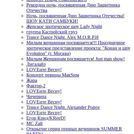
Рекордна ночь, посвященная Дню Защитника
Отечества
Ночь, посвященная Дню Защитника Отечества!
ШОУ КАТИ САМБУКИ!
Женское эротическое шоу Lady Night
группа Каспийский груз
Trance Dance Night. Alex M.O.R.P.H
Милым женщинам посвящается!!! Праздничное
эротическое представление проекта: "Конан и шоу
Evolution" (г. Москва)
Милым Женщинам посвящается! Just man show!
Лигалайз
LOVEите Весну!
Концерт певицы МакSим
Жара
Фактор-2
LOVEите Весну!
Чичерина
LOVEите Весну!
Trance Dance Night. Alexander Popov
LOVEите Весну!
Егор Крид/KReeD!
MC Zali
Открытие серии пенных вечеринок SUMMER