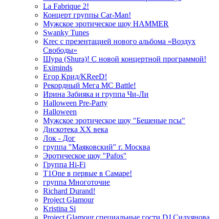
La Fabrique 2!
Концерт группы Car-Man!
Мужское эротическое шоу HAMMER
Swanky Tunes
Krec с презентацией нового альбома «Воздух
Свободы»
Шура (Shura)! С новой концертной программой!
Eximinds
Егор Крид/KReeD!
Рекордный Мега МС Battle!
Ирина Забияка и группа Чи-Ли
Halloween Pre-Party
Halloween
Мужское эротическое шоу "Бешеные псы"
Дискотека ХХ века
Лок - Дог
группа "Маяковский" г. Москва
Эротическое шоу "Pafos"
Группа Hi-Fi
T1One в первые в Самаре!
группа Многоточие
Richard Durand!
Project Glamour
Kristina Si
Project Glamour специальные гости DJ Силуянова