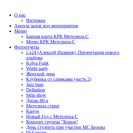
О нас
Интерьер
Аренда залов под мероприятия
Меню
Барная карта КРК Метелица-С
Меню КРК Метелица-С
Фотоотчеты
Lx24 (Алексей Назаров). Презентация нового
альбома
Kolya Funk
Wight party
Женский день
Клубника со сливками (часть 2)
Jazz bass
Definition
Strip show
Диско 80-х
Метелица стрип
Канун
Новый Год с Метелица-С
Концерт группы "Корни"
День студента при участии МС Белова
Dj Groove