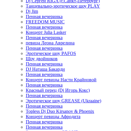
Dj Сергей RIGA (г.Санкт-Петербург)
Танцевально-эротическое шоу PLAY
Dj Jim
Пенная вечеринка
FREEDOM MUSIC
Пенная вечеринка
Концерт Julia Lasker
Пенная вечеринка
певица Леона Аврелина
Пенная вечеринка
Эротическое шоу PAFOS
Шоу двойников
Пенная вечеринка
DJ Наташа Бакарди
Пенная вечеринка
Концерт певицы Насти Крайновой
Пенная вечеринка
Красный перец (Dj Игорь Кокс)
Пенная вечеринка
Эротическое шоу GREASE (Ukraaine)
Пенная вечеринка
Topless Dj Duo Kirsanov & Phoenix
Концерт певицы Афродита
Пенная вечеринка
Пенная вечеринка