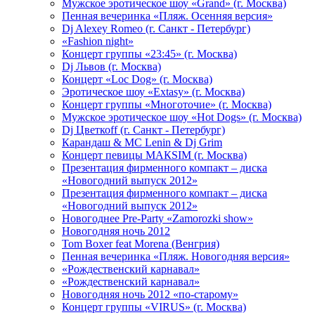
Мужское эротическое шоу «Grand» (г. Москва)
Пенная вечеринка «Пляж. Осенняя версия»
Dj Alexey Romeo (г. Санкт - Петербург)
«Fashion night»
Концерт группы «23:45» (г. Москва)
Dj Львов (г. Москва)
Концерт «Loc Dog» (г. Москва)
Эротическое шоу «Extasy» (г. Москва)
Концерт группы «Многоточие» (г. Москва)
Мужское эротическое шоу «Hot Dogs» (г. Москва)
Dj Цветкоff (г. Санкт - Петербург)
Карандаш & МС Lenin & Dj Grim
Концерт певицы МАКSIМ (г. Москва)
Презентация фирменного компакт – диска
«Новогодний выпуск 2012»
Презентация фирменного компакт – диска
«Новогодний выпуск 2012»
Новогоднее Pre-Party «Zamorozki show»
Новогодняя ночь 2012
Tom Boxer feat Morena (Венгрия)
Пенная вечеринка «Пляж. Новогодняя версия»
«Рождественский карнавал»
«Рождественский карнавал»
Новогодняя ночь 2012 «по-старому»
Концерт группы «VIRUS» (г. Москва)