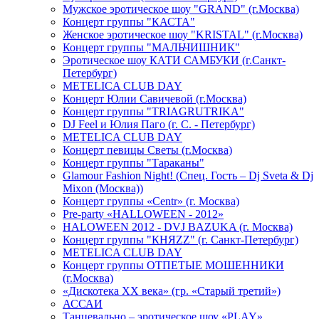
Мужское эротическое шоу "GRAND" (г.Москва)
Концерт группы "КАСТА"
Женское эротическое шоу "KRISTAL" (г.Москва)
Концерт группы "МАЛЬЧИШНИК"
Эротическое шоу КАТИ САМБУКИ (г.Санкт-
Петербург)
METELICA CLUB DAY
Концерт Юлии Савичевой (г.Москва)
Концерт группы "TRIAGRUTRIKA"
DJ Feel и Юлия Паго (г. С. - Петербург)
METELICA CLUB DAY
Концерт певицы Светы (г.Москва)
Концерт группы "Тараканы"
Glamour Fashion Night! (Спец. Гость – Dj Sveta & Dj
Mixon (Москва))
Концерт группы «Centr» (г. Москва)
Pre-party «HALLOWEEN - 2012»
HALOWEEN 2012 - DVJ BAZUKA (г. Москва)
Концерт группы "КНЯZZ" (г. Санкт-Петербург)
METELICA CLUB DAY
Концерт группы ОТПЕТЫЕ МОШЕННИКИ
(г.Москва)
«Дискотека ХХ века» (гр. «Старый третий»)
АССАИ
Танцевально – эротическое шоу «PLAY»