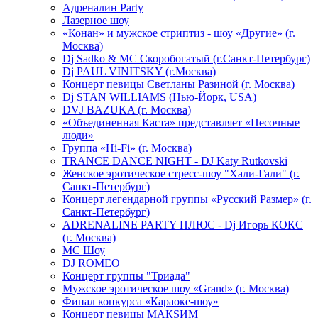
Адреналин Party
Лазерное шоу
«Конан» и мужское стриптиз - шоу «Другие» (г.
Москва)
Dj Sadko & МС Скоробогатый (г.Санкт-Петербург)
Dj PAUL VINITSKY (г.Москва)
Концерт певицы Светланы Разиной (г. Москва)
Dj STAN WILLIAMS (Нью-Йорк, USA)
DVJ BAZUKA (г. Москва)
«Объединенная Каста» представляет «Песочные
люди»
Группа «Hi-Fi» (г. Москва)
TRANCE DANCE NIGHT - DJ Katy Rutkovski
Женское эротическое стресс-шоу "Хали-Гали" (г.
Санкт-Петербург)
Концерт легендарной группы «Русский Размер» (г.
Санкт-Петербург)
ADRENALINE PARTY ПЛЮС - Dj Игорь КОКС
(г. Москва)
MC Шоу
DJ ROMEO
Концерт группы "Триада"
Мужское эротическое шоу «Grand» (г. Москва)
Финал конкурса «Караоке-шоу»
Концерт певицы МАКSИМ