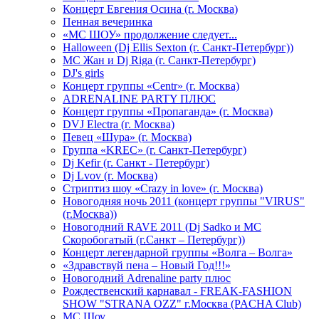
Концерт Евгения Осина (г. Москва)
Пенная вечеринка
«МС ШОУ» продолжение следует...
Halloween (Dj Ellis Sexton (г. Санкт-Петербург))
МС Жан и Dj Riga (г. Санкт-Петербург)
DJ's girls
Концерт группы «Centr» (г. Москва)
ADRENALINE PARTY ПЛЮС
Концерт группы «Пропаганда» (г. Москва)
DVJ Electra (г. Москва)
Певец «Шура» (г. Москва)
Группа «KREC» (г. Санкт-Петербург)
Dj Kefir (г. Санкт - Петербург)
Dj Lvov (г. Москва)
Стриптиз шоу «Crazy in love» (г. Москва)
Новогодняя ночь 2011 (концерт группы "VIRUS"
(г.Москва))
Новогодний RAVE 2011 (Dj Sadko и MC
Скоробогатый (г.Санкт – Петербург))
Концерт легендарной группы «Волга – Волга»
«Здравствуй пена – Новый Год!!!»
Новогодний Adrenaline party плюс
Рождественский карнавал - FREAK-FASHION
SHOW "STRANA OZZ" г.Москва (PACHA Club)
MC Шоу