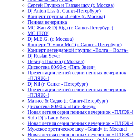
Сергей Глушко и Тарзан шоу (г. Москва)
Dj Anton Liss (г. Санкт-Петербург)
Концерт группы «Centr» (г. Москва)
Пенная вечерника
МС Жан & Dj Riga (г. Санкт-Петербург)
МС ШОУ
Dj M.E.G. (г. Москва)
Концерт "Смоки Мо" (г. Санкт - Петербург)
Концерт легендарной группы «Волга – Волга»
Dj Ruslan Sever
Певица Планка (г.Москва)
Дискотека 80/90-х «Пять Звезд»
Презентация летней серии пенных вечеринок
«ПЛЯЖ»!
Dj Nil (г. Санкт - Петербург)
Презентация летней серии пенных вечеринок
«ПЛЯЖ»!
Матисс & Садко (г. Санкт-Петербург)
Дискотека 80/90-х «Пять Звезд»
Новая летняя серия пенных вечеринок «ПЛЯЖ»!
Strip Dj`s Lady Boss
Новая летняя серия пенных вечеринок «ПЛЯЖ»!
Мужское эротическое шоу «Grand» (г. Москва)
Новая летняя серия пенных вечеринок «ПЛЯЖ»!