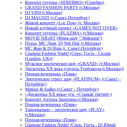
Концерт группы «SEREBRO» (Серебро)
GRAND FASHION PARTY (г.Москва)
DJ VINI (г.Москва)
DJ MAGNIT (г.Санкт-Петербург)
Живой концерт «Loc Dog» (г. Москва)
Новый клубный проект «GAMES NOT OVER»
Концерт группы «PLAZMA» (г.Москва)
MOVIE NIGHT (Фрик-шоу "Эйфория")
Птаха, МС Дым, Dj Nik One (г.Москва)
МС Жан & Dj Riga (г. Санкт-Петербург)
Glamour Fashion Night! (Спец. Гость - Cicada
(London, UK))
Мужское эротическое шоу «GRAND» (г.Москва)
Дискотека XX века (группа Турбомода (г.Москва))
Пенная вечеринка «Пляж»
Эротическое стресс шоу «PLATINUM» (г.Санкт –
Петербург)
Matisse & Sadko (г.Санкт – Петербург)
«Дискотека ХХ века» (гр. «Старый третий»)
Концерт Антона Зацепина (г.Москва)
Пенная вечеринка «Пляж»
Танцевально – эротическое шоу «PLAY»
(г.Москва)
Пенная вечеринка «Пляж»
Glamour Fashion Night! (Спец. Гость - Dj Юрий