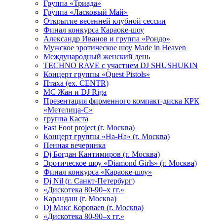
Группа «Триада»
Группа «Ласковый Май»
Открытие весенней клубной сессии
Финал конкурса Караоке-шоу
Александр Иванов и группа «Рондо»
Мужское эротическое шоу Made in Heaven
Международный женский день
TECHNO RAVE с участием DJ SHUSHUKIN
Концерт группы «Quest Pistols»
Птаха (ex. CENTR)
МС Жан и DJ Riga
Презентация фирменного компакт-диска КРК
«Метелица-С»
группа Каста
Fast Foot project (г. Москва)
Концерт группы «На-На» (г. Москва)
Пенная вечеринка
Dj Богдан Кантимиров (г. Москва)
Эротическое шоу «Diamond Girls» (г. Москва)
Финал конкурса «Караоке-шоу»
Dj Nil (г. Санкт-Петербург)
«Дискотека 80-90–х гг.»
Карандаш (г. Москва)
Dj Макс Короваев (г. Москва)
«Дискотека 80-90–х гг.»