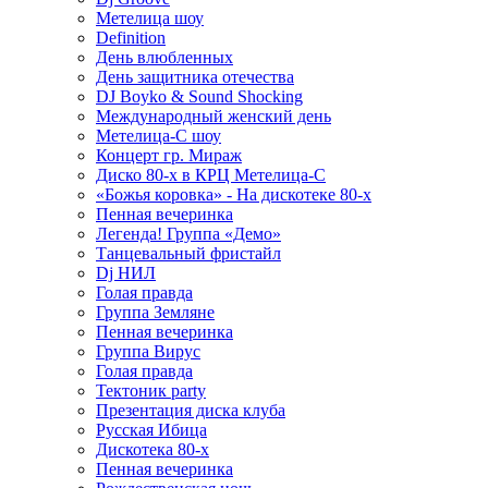
Метелица шоу
Definition
День влюбленных
День защитника отечества
DJ Boyko & Sound Shocking
Международный женский день
Метелица-С шоу
Концерт гр. Мираж
Диско 80-х в КРЦ Метелица-С
«Божья коровка» - На дискотеке 80-х
Пенная вечеринка
Легенда! Группа «Демо»
Танцевальный фристайл
Dj НИЛ
Голая правда
Группа Земляне
Пенная вечеринка
Группа Вирус
Голая правда
Тектоник party
Презентация диска клуба
Русская Ибица
Дискотека 80-х
Пенная вечеринка