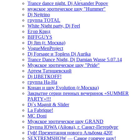
Trance dance night. Dj Alexander Popov
мужское эротическое шоу "Hummer"
Dj Nejtrino
группа TOTAL
White Night party, Dj Feel
Егор Крид
BIFFGUYS
Dj Jim (г. Москва)
VogueMenProject
Dj Forsage и Topless Dj Aurika
Trance Dance Night, Dj Damian Wasse 5.07.14
Мужское эротическое шоу "Pride"
Артем Татищевский
Dj ЦВЕТКOFF!
группа На-На
Конан и шоу Evolution (г.Москва)
Закрытие серии пенных вечеринок «SUMMER
PARTY»!!!
Dj`s Magnit & Slider
La Fabrique!
MC Doni
Мужское эротическое шоу GRAND
Группа IOWA (Айова), г. Санкт-Петербург
Гуф! Презентация нового Альбома 420!
SEXTREMSHOW — Самое горячее шоу!