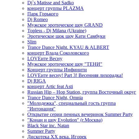
Dj`s Matisse and Sadko
концерт группы PLAZMA
Парк Горького
Dj Romeo
Мужское эротическое шоу GRAND
Topless - Dj Milana (Ukraine)
Эротическое шок шоу Кати Самбуки
Slim
Trance Dance Night. KYAU & ALBERT
концерт Влада Соколовского
LOVEите Весну
Мужское эротическое шоу "ТЕНИ"
Концерт группы Инфинити
LOVEите весну! Part 3! Весенняя лихорадка!
Dj RIGA
концерт Artic feat Asti
Russian Hip – Hop Station, группа Восточный округ
Trance Dance Night, Omnia
"Молодежка", специальный гость группа
"Интонация"
Открытие серии пенных вечеринок Summer Party
"Конан и шоу Evolution" (г.Москва)
Black Star inc. Natan
Summer Party
Дискотека ХХ века. Игорек