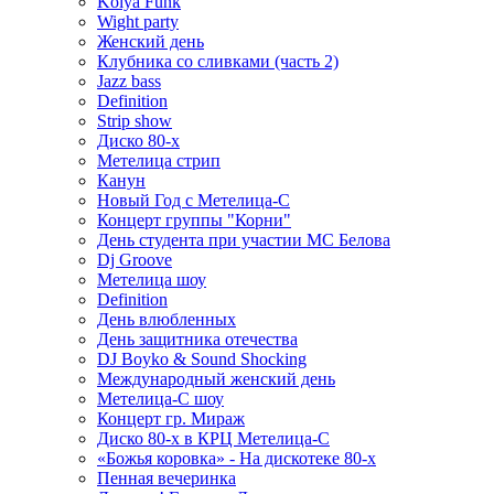
Kolya Funk
Wight party
Женский день
Клубника со сливками (часть 2)
Jazz bass
Definition
Strip show
Диско 80-х
Метелица стрип
Канун
Новый Год с Метелица-С
Концерт группы "Корни"
День студента при участии МС Белова
Dj Groove
Метелица шоу
Definition
День влюбленных
День защитника отечества
DJ Boyko & Sound Shocking
Международный женский день
Метелица-С шоу
Концерт гр. Мираж
Диско 80-х в КРЦ Метелица-С
«Божья коровка» - На дискотеке 80-х
Пенная вечеринка