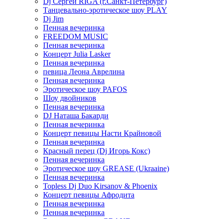
Dj Сергей RIGA (г.Санкт-Петербург)
Танцевально-эротическое шоу PLAY
Dj Jim
Пенная вечеринка
FREEDOM MUSIC
Пенная вечеринка
Концерт Julia Lasker
Пенная вечеринка
певица Леона Аврелина
Пенная вечеринка
Эротическое шоу PAFOS
Шоу двойников
Пенная вечеринка
DJ Наташа Бакарди
Пенная вечеринка
Концерт певицы Насти Крайновой
Пенная вечеринка
Красный перец (Dj Игорь Кокс)
Пенная вечеринка
Эротическое шоу GREASE (Ukraaine)
Пенная вечеринка
Topless Dj Duo Kirsanov & Phoenix
Концерт певицы Афродита
Пенная вечеринка
Пенная вечеринка