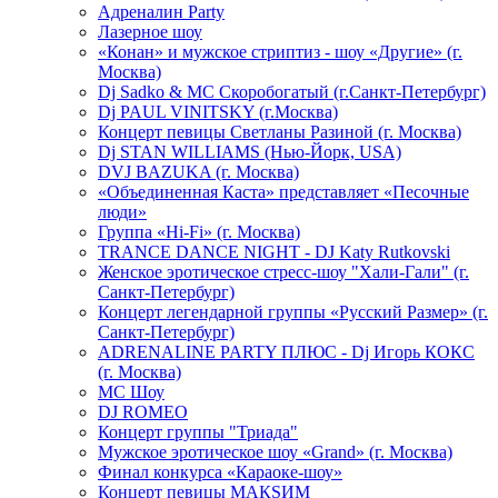
Адреналин Party
Лазерное шоу
«Конан» и мужское стриптиз - шоу «Другие» (г.
Москва)
Dj Sadko & МС Скоробогатый (г.Санкт-Петербург)
Dj PAUL VINITSKY (г.Москва)
Концерт певицы Светланы Разиной (г. Москва)
Dj STAN WILLIAMS (Нью-Йорк, USA)
DVJ BAZUKA (г. Москва)
«Объединенная Каста» представляет «Песочные
люди»
Группа «Hi-Fi» (г. Москва)
TRANCE DANCE NIGHT - DJ Katy Rutkovski
Женское эротическое стресс-шоу "Хали-Гали" (г.
Санкт-Петербург)
Концерт легендарной группы «Русский Размер» (г.
Санкт-Петербург)
ADRENALINE PARTY ПЛЮС - Dj Игорь КОКС
(г. Москва)
MC Шоу
DJ ROMEO
Концерт группы "Триада"
Мужское эротическое шоу «Grand» (г. Москва)
Финал конкурса «Караоке-шоу»
Концерт певицы МАКSИМ