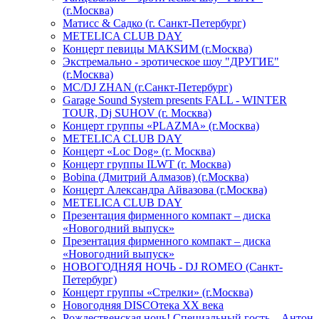
(г.Москва)
Матисс & Садко (г. Санкт-Петербург)
METELICA CLUB DAY
Концерт певицы МАКSИМ (г.Москва)
Экстремально - эротическое шоу "ДРУГИЕ"
(г.Москва)
МС/DJ ZHAN (г.Санкт-Петербург)
Garage Sound System presents FALL - WINTER
TOUR, Dj SUHOV (г. Москва)
Концерт группы «PLAZMA» (г.Москва)
METELICA CLUB DAY
Концерт «Loc Dog» (г. Москва)
Концерт группы ILWT (г. Москва)
Bobina (Дмитрий Алмазов) (г.Москва)
Концерт Александра Айвазова (г.Москва)
METELICA CLUB DAY
Презентация фирменного компакт – диска
«Новогодний выпуск»
Презентация фирменного компакт – диска
«Новогодний выпуск»
НОВОГОДНЯЯ НОЧЬ - DJ ROMEO (Санкт-
Петербург)
Концерт группы «Стрелки» (г.Москва)
Новогодняя DISCOтека ХХ века
Рождественская ночь! Специальный гость – Антон