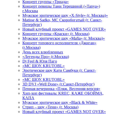
Концерт группы «Триада»
Концерт певицы Тани Терешиной («Tanya»)
г.Москва
Мужское эротическое шоу «X-Style» (г. Москва)»
Matissе & Sadko, MC Скоробогатый (г. Санкт-
Петербург)
Новый клубный проект «GAMES NOT OVER»
Концерт группы «Краски» (г. Москва)
Мужское эротическое шоу «Mafia» (г. Москва)»
Концерт топового исполнителя «Джиган»
(г.Москва)
День всех влюбленных
«Легенды Про» (г.Москва)
Dj Feel & Юля Паго
«МС ШОУ. KRUTOBL»
Эротическое шоу Кати Самбуки (г. Санкт-
Петербург)
«МС ШОУ. KRUTOBL»
3D DVJ «Well Done» (г.Санкт-Петербург)
Пенная вечеринка «Пляж. Весенняя версия»
Хип-хоп фестиваль: KREC, КАЖЕ ОБОЙМА,
КАПА
Мужское эротическое шоу «Black & White»
Стрип – шоу «Тени» (г. Москва)
Новый клубный проект «GAMES NOT OVER»