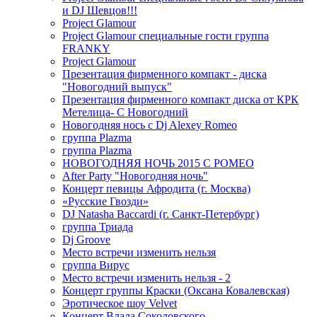
и DJ Шевцов!!!
Project Glamour
Project Glamour специальные гости группа
FRANKY
Project Glamour
Презентация фирменного компакт - диска
"Новогодний выпуск"
Презентация фирменного компакт диска от КРК
Метелица- С Новогодний
Новогодняя нось с Dj Alexey Romeo
группа Plazma
группа Plazma
НОВОГОДНЯЯ НОЧЬ 2015 C РОМЕО
After Party "Новогодняя ночь"
Концерт певицы Афродита (г. Москва)
«Русские Гвозди»
DJ Natasha Baccardi (г. Санкт-Петербург)
группа Триада
Dj Groove
Место встречи изменить нельзя
группа Вирус
Место встречи изменить нельзя - 2
Концерт группы Краски (Оксана Ковалевская)
Эротическое шоу Velvet
Концерт Влада Соколовского