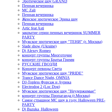
Эротическое шоу GRAND
Пенная вечеринка
MC Zali
Пенная вечеринка
Женское эротическое Эрика шоу
Пенная вечеринка
Artic feat Asti
закрытие серии пенных вечеринок SUMMER
PARTY
Мужское эротическое шоу "ТЕНИ" (г. Москва)
Slade show (Ukraine)
Dj Alexey Romeo
концерт группы Многоточие
концерт группы Братья Гримм
РУССКИЕ ГВОЗДИ
Концерт певицы Света
Мужское эротическое шоу "PRIDE"
Trance Dance Night, OMNIA
DJ-Topless Форсаж и Аурика
Electrodog 2 (Loc Dog)
Мужское эротическое шоу "Неудержимые"
концерт группы Пропаганда (г.Москва)
Самое страшное МС шоу в году. Halloween PRE-
PARTY
Dj Bazuka_Halloween