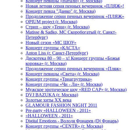
Концерт певицы «Натали» (г. Москва)
Новая летняя серия пенных вечеринок «ПЛЯЖ»!
Концерт певца "Данко" (г. Москва)
Продолжение серии пенных вечеринок «ПЛЯЖ»
OPIUM project (г. Москва)
Стрип – шоу «Тени» (г. Москва)
Matissе & Sadko, MC Скоробогатый (г. Санкт-
Петербург)
Новый сезон «МС ШОУ»
Концерт группы «КАСТА»
Anton Liss (г. Санкт-Петербург)
Дискотека 80 – 90 – х! Концерт группы «Божья
коровка» (г. Москва)
Продолжение серии пенных вечеринок «Пляж»
Концерт певицы «Света» (г. Москва)
Концерт группы «Триагрутрика»
Концерт группы «Чи - Ли» (г. Москва)
Мужское эротическое шоу «RED CAP» (г. Москва)
DVJ BAZUKA (г. Москва)
Золотые хиты XX века
GLAMOUR FASHION NIGHT 2011
Pre-party «HALLOWEEN - 2011»
«HALLOWEEN - 2011»
Digital Emotions - Володя Фонарев (Dj Фонарь)
Концерт группы «CENTR» (г. Москва)