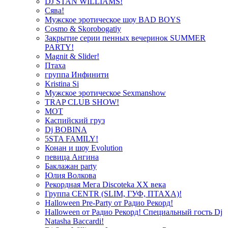
DJ STAN WILLIAMS!
Сява!
Мужское эротическое шоу BAD BOYS
Cosmo & Skorobogatiy
Закрытие серии пенных вечеринок SUMMER
PARTY!
Magnit & Slider!
Птаха
группа Инфинити
Kristina Si
Мужское эротическое Sexmanshow
TRAP CLUB SHOW!
МОТ
Каспийский груз
Dj BOBINA
5STA FAMILY!
Конан и шоу Evolution
певица Ангина
Баклажан party
Юлия Волкова
Рекордная Мега Discoteka XX века
Группа CENTR (SLIM, ГУФ, ПТАХА)!
Halloween Pre-Party от Радио Рекорд!
Halloween от Радио Рекорд! Специальный гость Dj
Natasha Baccardi!