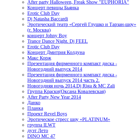
After party Halloween, Freak Show "EUPHORIA"
Концерт певицы Бьянка
Erotic Club Day
Dj Natasha Baccardi
Эротический театр «Сергей Глушко и Тарзан-шоу»
(г. Москва)
концерт Johny Boy
Trance Dance Night. Dj FEEL
Erotic Club Day
Концерт Дмитрия Колдуна
Макс Корж
Презентация фирменного компакт диска -
Новогодний выпуск 2014
Презентация фирменного компакт диска -
Новогодний выпуск 2014 часть 2.
Новогодняя ночь 2014.Dj Riga & MC Zali
Группа Краски(Оксана Ковалевская)
After Party New Year 2014
Данко
Планка
Проект Revel Boys
Эротическое стресс шоу «PLATINUM»
группа ILWT
дуэт Лето
DINO MC 47