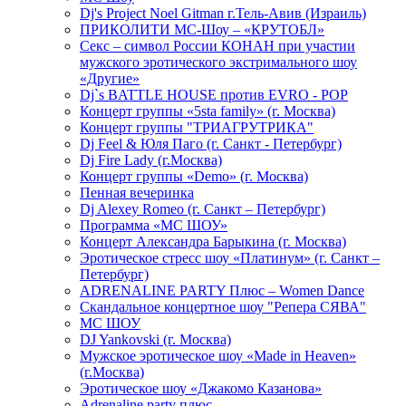
Dj's Project Noel Gitman г.Тель-Авив (Израиль)
ПРИКОЛИТИ МС-Шоу – «КРУТОБЛ»
Секс – символ России КОНАН при участии
мужского эротического экстримального шоу
«Другие»
Dj`s BATTLE HOUSE против EVRO - POP
Концерт группы «5sta family» (г. Москва)
Концерт группы "ТРИАГРУТРИКА"
Dj Feel & Юля Паго (г. Санкт - Петербург)
Dj Fire Lady (г.Москва)
Концерт группы «Demo» (г. Москва)
Пенная вечеринка
Dj Alexey Romeo (г. Санкт – Петербург)
Программа «МС ШОУ»
Концерт Александра Барыкина (г. Москва)
Эротическое стресс шоу «Платинум» (г. Санкт –
Петербург)
ADRENALINE PARTY Плюс – Women Dance
Скандальное концертное шоу "Репера СЯВА"
МС ШОУ
DJ Yankovski (г. Москва)
Мужское эротическое шоу «Made in Heaven»
(г.Москва)
Эротическое шоу «Джакомо Казанова»
Adrenaline party плюс