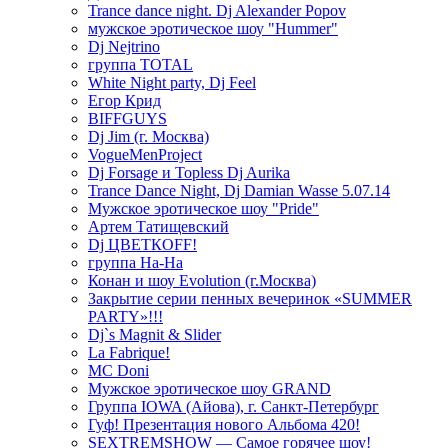
Trance dance night. Dj Alexander Popov
мужское эротическое шоу "Hummer"
Dj Nejtrino
группа TOTAL
White Night party, Dj Feel
Егор Крид
BIFFGUYS
Dj Jim (г. Москва)
VogueMenProject
Dj Forsage и Topless Dj Aurika
Trance Dance Night, Dj Damian Wasse 5.07.14
Мужское эротическое шоу "Pride"
Артем Татищевский
Dj ЦВЕТКOFF!
группа На-На
Конан и шоу Evolution (г.Москва)
Закрытие серии пенных вечеринок «SUMMER
PARTY»!!!
Dj`s Magnit & Slider
La Fabrique!
MC Doni
Мужское эротическое шоу GRAND
Группа IOWA (Айова), г. Санкт-Петербург
Гуф! Презентация нового Альбома 420!
SEXTREMSHOW — Самое горячее шоу!