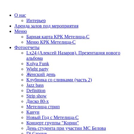
О нас
Интерьер
Аренда залов под мероприятия
Меню
Барная карта КРК Метелица-С
Меню КРК Метелица-С
Фотоотчеты
Lx24 (Алексей Назаров). Презентация нового
альбома
Kolya Funk
Wight party
Женский день
Клубника со сливками (часть 2)
Jazz bass
Definition
Strip show
Диско 80-х
Метелица стрип
Канун
Новый Год с Метелица-С
Концерт группы "Корни"
День студента при участии МС Белова
Dj Groove