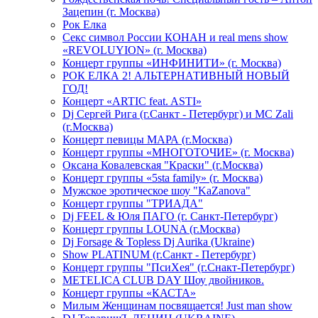
Зацепин (г. Москва)
Рок Елка
Секс символ России КОНАН и real mens show
«REVOLUYION» (г. Москва)
Концерт группы «ИНФИНИТИ» (г. Москва)
РОК ЕЛКА 2! АЛЬТЕРНАТИВНЫЙ НОВЫЙ
ГОД!
Концерт «ARTIC feat. ASTI»
Dj Сергей Рига (г.Санкт - Петербург) и MC Zali
(г.Москва)
Концерт певицы МАРА (г.Москва)
Концерт группы «МНОГОТОЧИЕ» (г. Москва)
Оксана Ковалевская "Краски" (г.Москва)
Концерт группы «5sta family» (г. Москва)
Мужское эротическое шоу "KaZanova"
Концерт группы "ТРИАДА"
Dj FEEL & Юля ПАГО (г. Санкт-Петербург)
Концерт группы LOUNA (г.Москва)
Dj Forsage & Topless Dj Aurika (Ukraine)
Show PLATINUM (г.Санкт - Петербург)
Концерт группы "ПсиХея" (г.Снакт-Петербург)
METELICA CLUB DAY Шоу двойников.
Концерт группы «КАСТА»
Милым Женщинам посвящается! Just man show