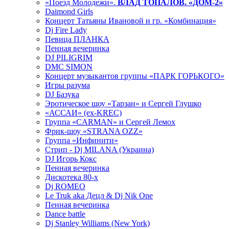
«Поезд Молодежи».
ВЛАД ТОПАЛОВ. «ДОМ-2»
Daimond Girls
Концерт Татьяны Ивановой и гр. «Комбинация»
Dj Fire Lady
Певица ПЛАНКА
Пенная вечеринка
DJ PILIGRIM
DMC SIMON
Концерт музыкантов группы «ПАРК ГОРЬКОГО»
Игры разума
DJ Базука
Эротическое шоу «Тарзан» и Сергей Глушко
«АССАИ» (ex-KREC)
Группа «CARMAN» и Сергей Лемох
Фрик-шоу «STRANA OZZ»
Группа «Инфинити»
Стрип - Dj MILANA (Украина)
DJ Игорь Кокс
Пенная вечеринка
Дискотека 80-х
Dj ROMEO
Le Truk aka Децл & Dj Nik One
Пенная вечеринка
Dance battle
Dj Stanley Williams (New York)