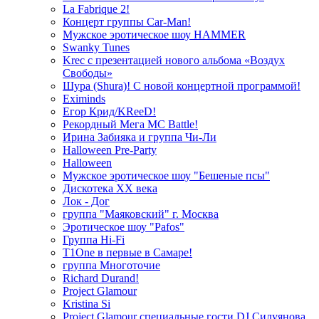
La Fabrique 2!
Концерт группы Car-Man!
Мужское эротическое шоу HAMMER
Swanky Tunes
Krec с презентацией нового альбома «Воздух
Свободы»
Шура (Shura)! С новой концертной программой!
Eximinds
Егор Крид/KReeD!
Рекордный Мега МС Battle!
Ирина Забияка и группа Чи-Ли
Halloween Pre-Party
Halloween
Мужское эротическое шоу "Бешеные псы"
Дискотека ХХ века
Лок - Дог
группа "Маяковский" г. Москва
Эротическое шоу "Pafos"
Группа Hi-Fi
T1One в первые в Самаре!
группа Многоточие
Richard Durand!
Project Glamour
Kristina Si
Project Glamour специальные гости DJ Силуянова