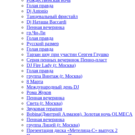
Рождественская ночь
Голая правда
Dj Antonio
Танцевальный фристайл
Dj Наташа Baccardi
Пенная вечеринка
гр.Чи-Ли
Голая правда
Русский размер
Голая правда
Тарзан шоу при участии Сергея Глушко
Серия пенных вечеринок Пенно-пласт
DJ Fire Lady (г. Москва)
Голая правда
группа Винтаж (г. Москва)
8 Марта
Международный день DJ
Рома Жуков
Пенная вечеринка
Света (г. Москва)
Звуковая терапия
Bobina(Дмитрий Алмазов). Золотая ночь OLMECA
Пенная вечеринка
группа Лицей (г. Москва)
Презентация диска «Метелица-С» выпуск 2