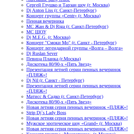
Сергей Глушко и Тарзан шоу (г. Москва)
Dj Anton Liss (г. Санкт-Петербург)
Концерт группы «Centr» (г. Москва)
Пенная вечерника
МС Жан & Dj Riga (г. Санкт-Петербург)
МС ШОУ
Dj M.E.G. (г. Москва)
Концерт "Смоки Мо" (г. Санкт - Петербург)
Концерт легендарной группы «Волга – Волга»
Dj Ruslan Sever
Певица Планка (г.Москва)
Дискотека 80/90-х «Пять Звезд»
Презентация летней серии пенных вечеринок
«ПЛЯЖ»!
Dj Nil (г. Санкт - Петербург)
Презентация летней серии пенных вечеринок
«ПЛЯЖ»!
Матисс & Садко (г. Санкт-Петербург)
Дискотека 80/90-х «Пять Звезд»
Новая летняя серия пенных вечеринок «ПЛЯЖ»!
Strip Dj`s Lady Boss
Новая летняя серия пенных вечеринок «ПЛЯЖ»!
Мужское эротическое шоу «Grand» (г. Москва)
Новая летняя серия пенных вечеринок «ПЛЯЖ»!