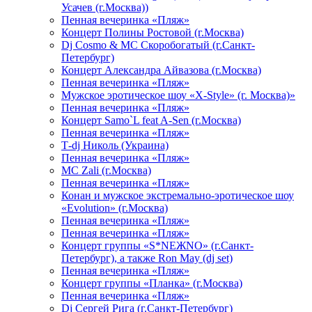
Усачев (г.Москва))
Пенная вечеринка «Пляж»
Концерт Полины Ростовой (г.Москва)
Dj Cosmo & МС Скоробогатый (г.Санкт-
Петербург)
Концерт Александра Айвазова (г.Москва)
Пенная вечеринка «Пляж»
Мужское эротическое шоу «X-Style» (г. Москва)»
Пенная вечеринка «Пляж»
Концерт Samo`L feat A-Sen (г.Москва)
Пенная вечеринка «Пляж»
Т-dj Николь (Украина)
Пенная вечеринка «Пляж»
МС Zali (г.Москва)
Пенная вечеринка «Пляж»
Конан и мужское экстремально-эротическое шоу
«Evolution» (г.Москва)
Пенная вечеринка «Пляж»
Пенная вечеринка «Пляж»
Концерт группы «S*NEЖNO» (г.Санкт-
Петербург), а также Ron May (dj set)
Пенная вечеринка «Пляж»
Концерт группы «Планка» (г.Москва)
Пенная вечеринка «Пляж»
Dj Сергей Рига (г.Санкт-Петербург)