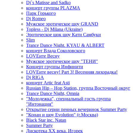
Dj`s Matisse and Sadko
концерт группы PLAZMA
Парк Горького
Dj Romeo
Мужское эротическое шоу GRAND
Topless - Dj Milana (Ukraine)
Эротическое шок шоу Кати Самбуки
Slim
Trance Dance Night. KYAU & ALBERT
концерт Влада Соколовского
LOVEите Весну
Мужское эротическое шоу "ТЕНИ"
Концерт группы Инфинити
LOVEите весну! Part 3! Весенняя лихорадка!
Dj RIGA
концерт Artic feat Asti
Russian Hip – Hop Station, группа Восточный округ
Trance Dance Night, Omnia
"Молодежка", специальный гость группа
"Интонация"
Открытие серии пенных вечеринок Summer Party
"Конан и шоу Evolution" (г.Москва)
Black Star inc. Natan
Summer Party
Дискотека ХХ века. Игорек