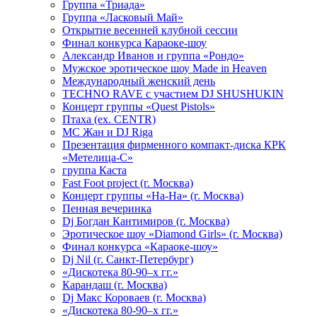
Группа «Триада»
Группа «Ласковый Май»
Открытие весенней клубной сессии
Финал конкурса Караоке-шоу
Александр Иванов и группа «Рондо»
Мужское эротическое шоу Made in Heaven
Международный женский день
TECHNO RAVE с участием DJ SHUSHUKIN
Концерт группы «Quest Pistols»
Птаха (ex. CENTR)
МС Жан и DJ Riga
Презентация фирменного компакт-диска КРК
«Метелица-С»
группа Каста
Fast Foot project (г. Москва)
Концерт группы «На-На» (г. Москва)
Пенная вечеринка
Dj Богдан Кантимиров (г. Москва)
Эротическое шоу «Diamond Girls» (г. Москва)
Финал конкурса «Караоке-шоу»
Dj Nil (г. Санкт-Петербург)
«Дискотека 80-90–х гг.»
Карандаш (г. Москва)
Dj Макс Короваев (г. Москва)
«Дискотека 80-90–х гг.»