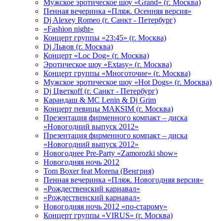
Мужское эротическое шоу «Grand» (г. Москва)
Пенная вечеринка «Пляж. Осенняя версия»
Dj Alexey Romeo (г. Санкт - Петербург)
«Fashion night»
Концерт группы «23:45» (г. Москва)
Dj Львов (г. Москва)
Концерт «Loc Dog» (г. Москва)
Эротическое шоу «Extasy» (г. Москва)
Концерт группы «Многоточие» (г. Москва)
Мужское эротическое шоу «Hot Dogs» (г. Москва)
Dj Цветкоff (г. Санкт - Петербург)
Карандаш & МС Lenin & Dj Grim
Концерт певицы МАКSIМ (г. Москва)
Презентация фирменного компакт – диска
«Новогодний выпуск 2012»
Презентация фирменного компакт – диска
«Новогодний выпуск 2012»
Новогоднее Pre-Party «Zamorozki show»
Новогодняя ночь 2012
Tom Boxer feat Morena (Венгрия)
Пенная вечеринка «Пляж. Новогодняя версия»
«Рождественский карнавал»
«Рождественский карнавал»
Новогодняя ночь 2012 «по-старому»
Концерт группы «VIRUS» (г. Москва)