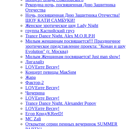
Рекордна ночь, посвященная Дню Защитника
Отечества
Ночь, посвященная Дню Защитника Отечества!
ШОУ КАТИ САМБУКИ!
Женское эротическое шоу Lady Night
группа Каспийский груз
Trance Dance Night. Alex M.O.R.P.H
Милым женщинам посвящается!!! Праздничное
эротическое представление проекта: "Конан и шоу
Evolution" (г. Москва)
Милым Женщинам посвящается! Just man show!
Лигалайз
LOVEите Весну!
Концерт певицы МакSим
Жара
Фактор-2
LOVEите Весну!
Чичерина
LOVEите Весну!
Trance Dance Night. Alexander Popov
LOVEите Весну!
Егор Крид/KReeD!
MC Zali
Открытие серии пенных вечеринок SUMMER