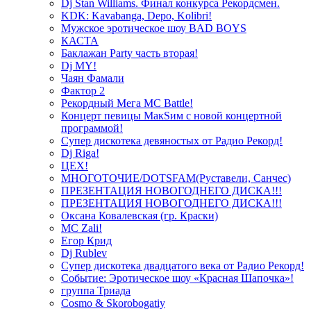
Dj Stan Williams. Финал конкурса Рекордсмен.
KDK: Kavabanga, Depo, Kolibri!
Мужское эротическое шоу BAD BOYS
КАСТА
Баклажан Party часть вторая!
Dj MY!
Чаян Фамали
Фактор 2
Рекордный Мега МС Battle!
Концерт певицы МакSим с новой концертной
программой!
Супер дискотека девяностых от Радио Рекорд!
Dj Riga!
ЦЕХ!
МНОГОТОЧИЕ/DOTSFAM(Руставели, Санчес)
ПРЕЗЕНТАЦИЯ НОВОГОДНЕГО ДИСКА!!!
ПРЕЗЕНТАЦИЯ НОВОГОДНЕГО ДИСКА!!!
Оксана Ковалевская (гр. Краски)
MC Zali!
Егор Крид
Dj Rublev
Супер дискотека двадцатого века от Радио Рекорд!
Событие: Эротическое шоу «Красная Шапочка»!
группа Триада
Cosmo & Skorobogatiy