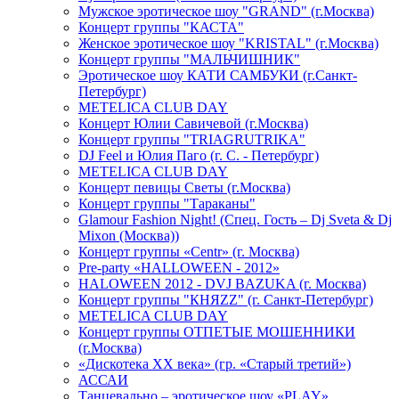
Мужское эротическое шоу "GRAND" (г.Москва)
Концерт группы "КАСТА"
Женское эротическое шоу "KRISTAL" (г.Москва)
Концерт группы "МАЛЬЧИШНИК"
Эротическое шоу КАТИ САМБУКИ (г.Санкт-
Петербург)
METELICA CLUB DAY
Концерт Юлии Савичевой (г.Москва)
Концерт группы "TRIAGRUTRIKA"
DJ Feel и Юлия Паго (г. С. - Петербург)
METELICA CLUB DAY
Концерт певицы Светы (г.Москва)
Концерт группы "Тараканы"
Glamour Fashion Night! (Спец. Гость – Dj Sveta & Dj
Mixon (Москва))
Концерт группы «Centr» (г. Москва)
Pre-party «HALLOWEEN - 2012»
HALOWEEN 2012 - DVJ BAZUKA (г. Москва)
Концерт группы "КНЯZZ" (г. Санкт-Петербург)
METELICA CLUB DAY
Концерт группы ОТПЕТЫЕ МОШЕННИКИ
(г.Москва)
«Дискотека ХХ века» (гр. «Старый третий»)
АССАИ
Танцевально – эротическое шоу «PLAY»