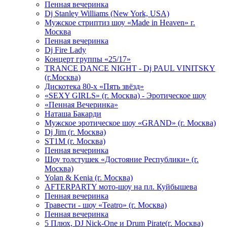
Пенная вечеринка
Dj Stanley Williams (New York, USA)
Мужское стриптиз шоу «Made in Heaven» г.
Москва
Пенная вечеринка
Dj Fire Lady
Концерт группы «25/17»
TRANCE DANCE NIGHT - Dj PAUL VINITSKY
(г.Москва)
Дискотека 80-х «Пять звёзд»
«SEXY GIRLS» (г. Москва) - Эротическое шоу
«Пенная Вечеринка»
Hаташа Бакарди
Мужское эротическое шоу «GRAND» (г. Москва)
Dj Jim (г. Москва)
ST1M (г. Москва)
Пенная вечеринка
Шоу толстушек «Достояние Республики» (г.
Москва)
Yolan & Kenia (г. Москва)
AFTERPARTY мото-шоу на пл. Куйбышева
Пенная вечеринка
Травести - шоу «Teatro» (г. Москва)
Пенная вечеринка
5 Плюх, DJ Nick-One и Drum Pirate(г. Москва)