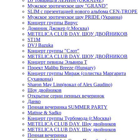
DJ ТоварищЪ ЛЕНИН (UKRAINE)
Мужское эротическое шоу "GRAND"
SLIM с презентацией нового альбома CEN-TROPE
Мужское эротическое шоу PRIDE (Украина)
Концерт группы Вирус
Доминик Джокер (г.Москва)
METELICA CLUB DAY. ШОУ ДВОЙНИКОВ
ST1M
DVJ Bazuka
Концерт группы "Слот"
METELICA CLUB DAY. ШОУ ДВОЙНИКОВ
Концерт певицы Эльвира Т
Проект Malibu Breeze (Hungary)
Концерт группы Мираж (солистка Маргарита
Суханкина)
Sharon May Linn(вокал of Alex Gaudino)
Шоу двойников
Открытие серии пенных вечеринок
Данко
Пенная вечеринка SUMMER PARTY
Matisse & Sadko
Концерт группы Турбомода (г.Москва)
METELICA CLUB DAY. Шоу двойников
METELICA CLUB DAY. Шоу двойников
Пенная вечеринка