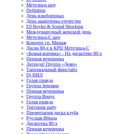
Метелица шоу
Definition
День влюбленных
День защитника отечества
DJ Boyko & Sound Shocking
Международный женский день
Метелица-С шоу
Концерт гр. Мираж
Диско 80-х в КРЦ Метелица-С
«Божья коровка» - На дискотеке 80-х
Пенная вечеринка
Легенда! Группа «Демо»
Танцевальный фристайл
Dj НИЛ
Голая правда
Группа Земляне
Пенная вечеринка
Группа Вирус
Голая правда
Тектоник party
Презентация диска клуба
Русская Ибица
Дискотека 80-х
Пенная вечеринка