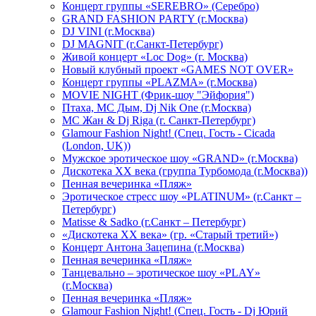
Концерт группы «SEREBRO» (Серебро)
GRAND FASHION PARTY (г.Москва)
DJ VINI (г.Москва)
DJ MAGNIT (г.Санкт-Петербург)
Живой концерт «Loc Dog» (г. Москва)
Новый клубный проект «GAMES NOT OVER»
Концерт группы «PLAZMA» (г.Москва)
MOVIE NIGHT (Фрик-шоу "Эйфория")
Птаха, МС Дым, Dj Nik One (г.Москва)
МС Жан & Dj Riga (г. Санкт-Петербург)
Glamour Fashion Night! (Спец. Гость - Cicada
(London, UK))
Мужское эротическое шоу «GRAND» (г.Москва)
Дискотека XX века (группа Турбомода (г.Москва))
Пенная вечеринка «Пляж»
Эротическое стресс шоу «PLATINUM» (г.Санкт –
Петербург)
Matisse & Sadko (г.Санкт – Петербург)
«Дискотека ХХ века» (гр. «Старый третий»)
Концерт Антона Зацепина (г.Москва)
Пенная вечеринка «Пляж»
Танцевально – эротическое шоу «PLAY»
(г.Москва)
Пенная вечеринка «Пляж»
Glamour Fashion Night! (Спец. Гость - Dj Юрий