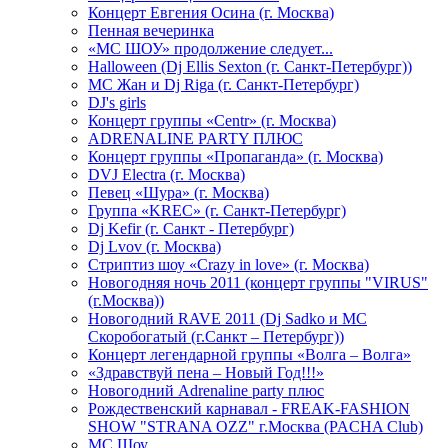
Концерт Евгения Осина (г. Москва)
Пенная вечеринка
«МС ШОУ» продолжение следует...
Halloween (Dj Ellis Sexton (г. Санкт-Петербург))
МС Жан и Dj Riga (г. Санкт-Петербург)
DJ's girls
Концерт группы «Centr» (г. Москва)
ADRENALINE PARTY ПЛЮС
Концерт группы «Пропаганда» (г. Москва)
DVJ Electra (г. Москва)
Певец «Шура» (г. Москва)
Группа «KREC» (г. Санкт-Петербург)
Dj Kefir (г. Санкт - Петербург)
Dj Lvov (г. Москва)
Стриптиз шоу «Crazy in love» (г. Москва)
Новогодняя ночь 2011 (концерт группы "VIRUS"
(г.Москва))
Новогодний RAVE 2011 (Dj Sadko и MC
Скоробогатый (г.Санкт – Петербург))
Концерт легендарной группы «Волга – Волга»
«Здравствуй пена – Новый Год!!!»
Новогодний Adrenaline party плюс
Рождественский карнавал - FREAK-FASHION
SHOW "STRANA OZZ" г.Москва (PACHA Club)
MC Шоу