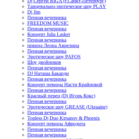
Dj Сергей RIGA (г.Санкт-Петербург)
Танцевально-эротическое шоу PLAY
Dj Jim
Пенная вечеринка
FREEDOM MUSIC
Пенная вечеринка
Концерт Julia Lasker
Пенная вечеринка
певица Леона Аврелина
Пенная вечеринка
Эротическое шоу PAFOS
Шоу двойников
Пенная вечеринка
DJ Наташа Бакарди
Пенная вечеринка
Концерт певицы Насти Крайновой
Пенная вечеринка
Красный перец (Dj Игорь Кокс)
Пенная вечеринка
Эротическое шоу GREASE (Ukraaine)
Пенная вечеринка
Topless Dj Duo Kirsanov & Phoenix
Концерт певицы Афродита
Пенная вечеринка
Пенная вечеринка