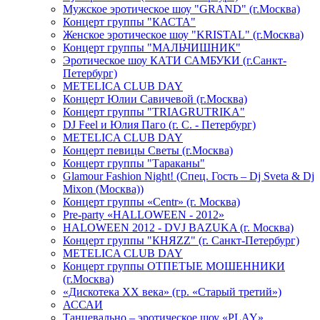
Мужское эротическое шоу "GRAND" (г.Москва)
Концерт группы "КАСТА"
Женское эротическое шоу "KRISTAL" (г.Москва)
Концерт группы "МАЛЬЧИШНИК"
Эротическое шоу КАТИ САМБУКИ (г.Санкт-
Петербург)
METELICA CLUB DAY
Концерт Юлии Савичевой (г.Москва)
Концерт группы "TRIAGRUTRIKA"
DJ Feel и Юлия Паго (г. С. - Петербург)
METELICA CLUB DAY
Концерт певицы Светы (г.Москва)
Концерт группы "Тараканы"
Glamour Fashion Night! (Спец. Гость – Dj Sveta & Dj
Mixon (Москва))
Концерт группы «Centr» (г. Москва)
Pre-party «HALLOWEEN - 2012»
HALOWEEN 2012 - DVJ BAZUKA (г. Москва)
Концерт группы "КНЯZZ" (г. Санкт-Петербург)
METELICA CLUB DAY
Концерт группы ОТПЕТЫЕ МОШЕННИКИ
(г.Москва)
«Дискотека ХХ века» (гр. «Старый третий»)
АССАИ
Танцевально – эротическое шоу «PLAY»