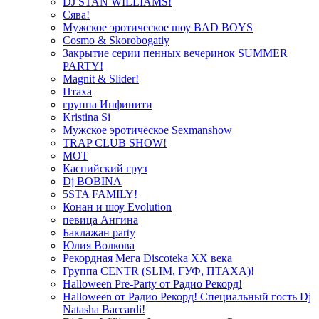
DJ STAN WILLIAMS!
Сява!
Мужское эротическое шоу BAD BOYS
Cosmo & Skorobogatiy
Закрытие серии пенных вечеринок SUMMER
PARTY!
Magnit & Slider!
Птаха
группа Инфинити
Kristina Si
Мужское эротическое Sexmanshow
TRAP CLUB SHOW!
МОТ
Каспийский груз
Dj BOBINA
5STA FAMILY!
Конан и шоу Evolution
певица Ангина
Баклажан party
Юлия Волкова
Рекордная Мега Discoteka XX века
Группа CENTR (SLIM, ГУФ, ПТАХА)!
Halloween Pre-Party от Радио Рекорд!
Halloween от Радио Рекорд! Специальный гость Dj
Natasha Baccardi!