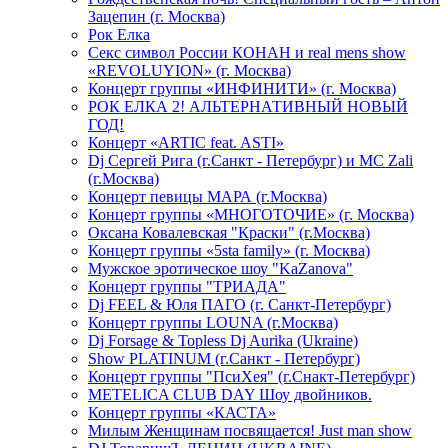
Зацепин (г. Москва)
Рок Елка
Секс символ России КОНАН и real mens show
«REVOLUYION» (г. Москва)
Концерт группы «ИНФИНИТИ» (г. Москва)
РОК ЕЛКА 2! АЛЬТЕРНАТИВНЫЙ НОВЫЙ
ГОД!
Концерт «ARTIC feat. ASTI»
Dj Сергей Рига (г.Санкт - Петербург) и MC Zali
(г.Москва)
Концерт певицы МАРА (г.Москва)
Концерт группы «МНОГОТОЧИЕ» (г. Москва)
Оксана Ковалевская "Краски" (г.Москва)
Концерт группы «5sta family» (г. Москва)
Мужское эротическое шоу "KaZanova"
Концерт группы "ТРИАДА"
Dj FEEL & Юля ПАГО (г. Санкт-Петербург)
Концерт группы LOUNA (г.Москва)
Dj Forsage & Topless Dj Aurika (Ukraine)
Show PLATINUM (г.Санкт - Петербург)
Концерт группы "ПсиХея" (г.Снакт-Петербург)
METELICA CLUB DAY Шоу двойников.
Концерт группы «КАСТА»
Милым Женщинам посвящается! Just man show