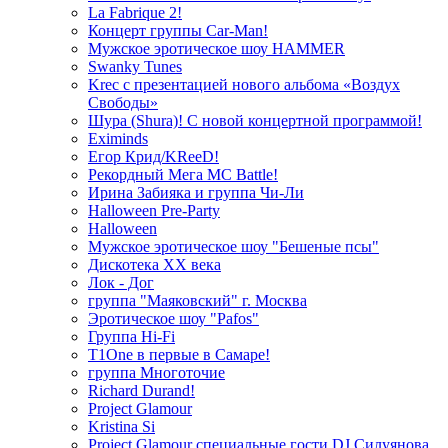
La Fabrique 2!
Концерт группы Car-Man!
Мужское эротическое шоу HAMMER
Swanky Tunes
Krec с презентацией нового альбома «Воздух
Свободы»
Шура (Shura)! С новой концертной программой!
Eximinds
Егор Крид/KReeD!
Рекордный Мега МС Battle!
Ирина Забияка и группа Чи-Ли
Halloween Pre-Party
Halloween
Мужское эротическое шоу "Бешеные псы"
Дискотека ХХ века
Лок - Дог
группа "Маяковский" г. Москва
Эротическое шоу "Pafos"
Группа Hi-Fi
T1One в первые в Самаре!
группа Многоточие
Richard Durand!
Project Glamour
Kristina Si
Project Glamour специальные гости DJ Силуянова