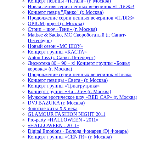
Концерт певицы «Натали» (г. Москва)
Новая летняя серия пенных вечеринок «ПЛЯЖ»!
Концерт певца "Данко" (г. Москва)
Продолжение серии пенных вечеринок «ПЛЯЖ»
OPIUM project (г. Москва)
Стрип – шоу «Тени» (г. Москва)
Matissе & Sadko, MC Скоробогатый (г. Санкт-
Петербург)
Новый сезон «МС ШОУ»
Концерт группы «КАСТА»
Anton Liss (г. Санкт-Петербург)
Дискотека 80 – 90 – х! Концерт группы «Божья
коровка» (г. Москва)
Продолжение серии пенных вечеринок «Пляж»
Концерт певицы «Света» (г. Москва)
Концерт группы «Триагрутрика»
Концерт группы «Чи - Ли» (г. Москва)
Мужское эротическое шоу «RED CAP» (г. Москва)
DVJ BAZUKA (г. Москва)
Золотые хиты XX века
GLAMOUR FASHION NIGHT 2011
Pre-party «HALLOWEEN - 2011»
«HALLOWEEN - 2011»
Digital Emotions - Володя Фонарев (Dj Фонарь)
Концерт группы «CENTR» (г. Москва)