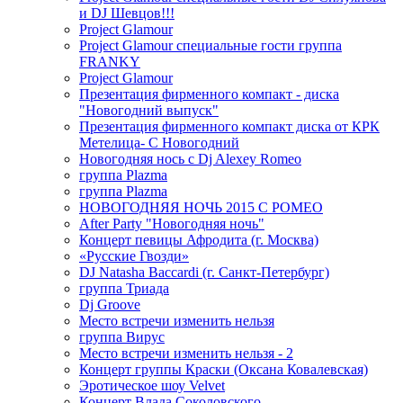
и DJ Шевцов!!!
Project Glamour
Project Glamour специальные гости группа
FRANKY
Project Glamour
Презентация фирменного компакт - диска
"Новогодний выпуск"
Презентация фирменного компакт диска от КРК
Метелица- С Новогодний
Новогодняя нось с Dj Alexey Romeo
группа Plazma
группа Plazma
НОВОГОДНЯЯ НОЧЬ 2015 C РОМЕО
After Party "Новогодняя ночь"
Концерт певицы Афродита (г. Москва)
«Русские Гвозди»
DJ Natasha Baccardi (г. Санкт-Петербург)
группа Триада
Dj Groove
Место встречи изменить нельзя
группа Вирус
Место встречи изменить нельзя - 2
Концерт группы Краски (Оксана Ковалевская)
Эротическое шоу Velvet
Концерт Влада Соколовского