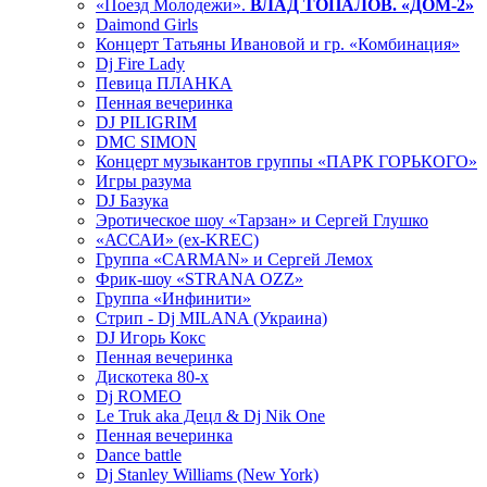
«Поезд Молодежи».
ВЛАД ТОПАЛОВ. «ДОМ-2»
Daimond Girls
Концерт Татьяны Ивановой и гр. «Комбинация»
Dj Fire Lady
Певица ПЛАНКА
Пенная вечеринка
DJ PILIGRIM
DMC SIMON
Концерт музыкантов группы «ПАРК ГОРЬКОГО»
Игры разума
DJ Базука
Эротическое шоу «Тарзан» и Сергей Глушко
«АССАИ» (ex-KREC)
Группа «CARMAN» и Сергей Лемох
Фрик-шоу «STRANA OZZ»
Группа «Инфинити»
Стрип - Dj MILANA (Украина)
DJ Игорь Кокс
Пенная вечеринка
Дискотека 80-х
Dj ROMEO
Le Truk aka Децл & Dj Nik One
Пенная вечеринка
Dance battle
Dj Stanley Williams (New York)