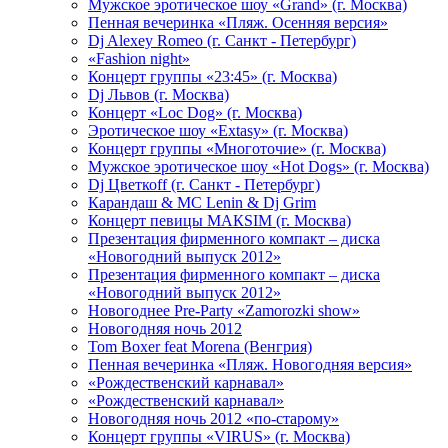
Мужское эротическое шоу «Grand» (г. Москва)
Пенная вечеринка «Пляж. Осенняя версия»
Dj Alexey Romeo (г. Санкт - Петербург)
«Fashion night»
Концерт группы «23:45» (г. Москва)
Dj Львов (г. Москва)
Концерт «Loc Dog» (г. Москва)
Эротическое шоу «Extasy» (г. Москва)
Концерт группы «Многоточие» (г. Москва)
Мужское эротическое шоу «Hot Dogs» (г. Москва)
Dj Цветкоff (г. Санкт - Петербург)
Карандаш & МС Lenin & Dj Grim
Концерт певицы МАКSIМ (г. Москва)
Презентация фирменного компакт – диска
«Новогодний выпуск 2012»
Презентация фирменного компакт – диска
«Новогодний выпуск 2012»
Новогоднее Pre-Party «Zamorozki show»
Новогодняя ночь 2012
Tom Boxer feat Morena (Венгрия)
Пенная вечеринка «Пляж. Новогодняя версия»
«Рождественский карнавал»
«Рождественский карнавал»
Новогодняя ночь 2012 «по-старому»
Концерт группы «VIRUS» (г. Москва)