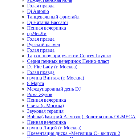
Рождественская ночь
Голая правда
Dj Antonio
Танцевальный фристайл
Dj Наташа Baccardi
Пенная вечеринка
гр.Чи-Ли
Голая правда
Русский размер
Голая правда
Тарзан шоу при участии Сергея Глушко
Серия пенных вечеринок Пенно-пласт
DJ Fire Lady (г. Москва)
Голая правда
группа Винтаж (г. Москва)
8 Марта
Международный день DJ
Рома Жуков
Пенная вечеринка
Света (г. Москва)
Звуковая терапия
Bobina(Дмитрий Алмазов). Золотая ночь OLMECA
Пенная вечеринка
группа Лицей (г. Москва)
Презентация диска «Метелица-С» выпуск 2