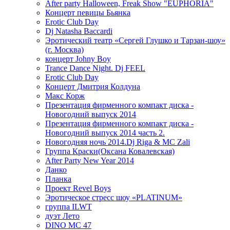
After party Halloween, Freak Show "EUPHORIA"
Концерт певицы Бьянка
Erotic Club Day
Dj Natasha Baccardi
Эротический театр «Сергей Глушко и Тарзан-шоу»
(г. Москва)
концерт Johny Boy
Trance Dance Night. Dj FEEL
Erotic Club Day
Концерт Дмитрия Колдуна
Макс Корж
Презентация фирменного компакт диска -
Новогодний выпуск 2014
Презентация фирменного компакт диска -
Новогодний выпуск 2014 часть 2.
Новогодняя ночь 2014.Dj Riga & MC Zali
Группа Краски(Оксана Ковалевская)
After Party New Year 2014
Данко
Планка
Проект Revel Boys
Эротическое стресс шоу «PLATINUM»
группа ILWT
дуэт Лето
DINO MC 47