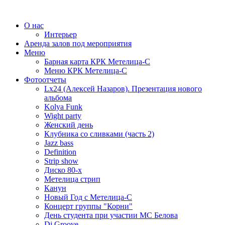
О нас
Интерьер
Аренда залов под мероприятия
Меню
Барная карта КРК Метелица-С
Меню КРК Метелица-С
Фотоотчеты
Lx24 (Алексей Назаров). Презентация нового
альбома
Kolya Funk
Wight party
Женский день
Клубника со сливками (часть 2)
Jazz bass
Definition
Strip show
Диско 80-х
Метелица стрип
Канун
Новый Год с Метелица-С
Концерт группы "Корни"
День студента при участии МС Белова
Dj Groove