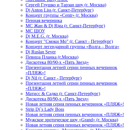
Сергей Глушко и Тарзан шоу (г. Москва)
Dj Anton Liss (г. Санкт-Петербург)
Концерт группы «Centr» (г. Москва)
Пенная вечерника
МС Жан & Dj Riga (г. Санкт-Петербург)
МС ШОУ
Dj M.E.G. (г. Москва)
Концерт "Смоки Мо" (г. Санкт - Петербург)
Концерт легендарной группы «Волга – Волга»
Dj Ruslan Sever
Певица Планка (г.Москва)
Дискотека 80/90-х «Пять Звезд»
Презентация летней серии пенных вечеринок
«ПЛЯЖ»!
Dj Nil (г. Санкт - Петербург)
Презентация летней серии пенных вечеринок
«ПЛЯЖ»!
Матисс & Садко (г. Санкт-Петербург)
Дискотека 80/90-х «Пять Звезд»
Новая летняя серия пенных вечеринок «ПЛЯЖ»!
Strip Dj`s Lady Boss
Новая летняя серия пенных вечеринок «ПЛЯЖ»!
Мужское эротическое шоу «Grand» (г. Москва)
Новая летняя серия пенных вечеринок «ПЛЯЖ»!