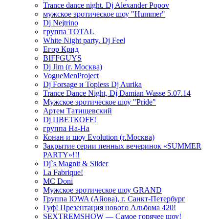
Trance dance night. Dj Alexander Popov
мужское эротическое шоу "Hummer"
Dj Nejtrino
группа TOTAL
White Night party, Dj Feel
Егор Крид
BIFFGUYS
Dj Jim (г. Москва)
VogueMenProject
Dj Forsage и Topless Dj Aurika
Trance Dance Night, Dj Damian Wasse 5.07.14
Мужское эротическое шоу "Pride"
Артем Татищевский
Dj ЦВЕТКOFF!
группа На-На
Конан и шоу Evolution (г.Москва)
Закрытие серии пенных вечеринок «SUMMER
PARTY»!!!
Dj`s Magnit & Slider
La Fabrique!
MC Doni
Мужское эротическое шоу GRAND
Группа IOWA (Айова), г. Санкт-Петербург
Гуф! Презентация нового Альбома 420!
SEXTREMSHOW — Самое горячее шоу!