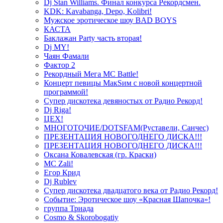
Dj Stan Williams. Финал конкурса Рекордсмен.
KDK: Kavabanga, Depo, Kolibri!
Мужское эротическое шоу BAD BOYS
КАСТА
Баклажан Party часть вторая!
Dj MY!
Чаян Фамали
Фактор 2
Рекордный Мега МС Battle!
Концерт певицы МакSим с новой концертной
программой!
Супер дискотека девяностых от Радио Рекорд!
Dj Riga!
ЦЕХ!
МНОГОТОЧИЕ/DOTSFAM(Руставели, Санчес)
ПРЕЗЕНТАЦИЯ НОВОГОДНЕГО ДИСКА!!!
ПРЕЗЕНТАЦИЯ НОВОГОДНЕГО ДИСКА!!!
Оксана Ковалевская (гр. Краски)
MC Zali!
Егор Крид
Dj Rublev
Супер дискотека двадцатого века от Радио Рекорд!
Событие: Эротическое шоу «Красная Шапочка»!
группа Триада
Cosmo & Skorobogatiy