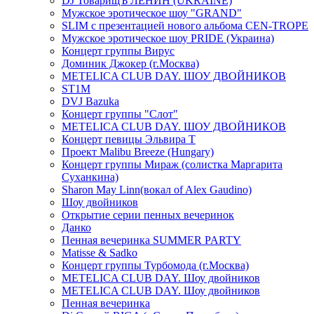
DJ ТоварищЪ ЛЕНИН (UKRAINE)
Мужское эротическое шоу "GRAND"
SLIM с презентацией нового альбома CEN-TROPE
Мужское эротическое шоу PRIDE (Украина)
Концерт группы Вирус
Доминик Джокер (г.Москва)
METELICA CLUB DAY. ШОУ ДВОЙНИКОВ
ST1M
DVJ Bazuka
Концерт группы "Слот"
METELICA CLUB DAY. ШОУ ДВОЙНИКОВ
Концерт певицы Эльвира Т
Проект Malibu Breeze (Hungary)
Концерт группы Мираж (солистка Маргарита
Суханкина)
Sharon May Linn(вокал of Alex Gaudino)
Шоу двойников
Открытие серии пенных вечеринок
Данко
Пенная вечеринка SUMMER PARTY
Matisse & Sadko
Концерт группы Турбомода (г.Москва)
METELICA CLUB DAY. Шоу двойников
METELICA CLUB DAY. Шоу двойников
Пенная вечеринка