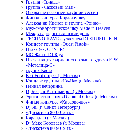
Группа «Триада»
Группа «Ласковый Май»
Открытие весенней клубной сессии
Финал конкурса Караоке-шоу
Александр Иванов и группа «Рондо»
Мужское эротическое шоу Made in Heaven
Международный женский день
TECHNO RAVE с участием DJ SHUSHUKIN
Концерт группы «Quest Pistols»
Птаха (ex. CENTR)
МС Жан и DJ Riga
Презентация фирменного компакт-диска КРК
«Метелица-С»
группа Каста
Fast Foot project (г. Москва)
Концерт группы «На-На» (г. Москва)
Пенная вечеринка
Dj Богдан Кантимиров (г. Москва)
Эротическое шоу «Diamond Girls» (г. Москва)
Финал конкурса «Караоке-шоу»
Dj Nil (г. Санкт-Петербург)
«Дискотека 80-90–х гг.»
Карандаш (г. Москва)
Dj Макс Короваев (г. Москва)
«Дискотека 80-90–х гг.»