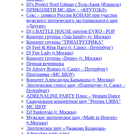
Dj's Project Noel Gitman г.Тель-Авив (Израиль)
ПРИКОЛИТИ МС-Шоу – «КРУТОБЛ»
Секс – символ России КОНАН при участии
мужского эротического экстримального шоу
«Другие»
Dj`s BATTLE HOUSE против EVRO - POP
Концерт группы «5sta family» (г. Москва)
Концерт группы "ТРИАГРУТРИКА"
Dj Feel & Юля Паго (г. Санкт - Петербург)
Dj Fire Lady (г.Москва)
Концерт группы «Demo» (г. Москва)
Пенная вечеринка
Dj Alexey Romeo (г. Санкт – Петербург)
Программа «МС ШОУ»
Концерт Александра Барыкина (г. Москва)
Эротическое стресс шоу «Платинум» (г. Санкт –
Петербург)
ADRENALINE PARTY Плюс – Women Dance
Скандальное концертное шоу "Репера СЯВА"
МС ШОУ
DJ Yankovski (г. Москва)
Мужское эротическое шоу «Made in Heaven»
(г.Москва)
Эротическое шоу «Джакомо Казанова»
Adrenaline party плюс