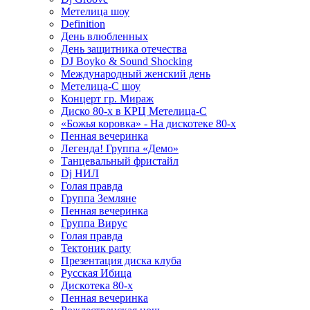
Метелица шоу
Definition
День влюбленных
День защитника отечества
DJ Boyko & Sound Shocking
Международный женский день
Метелица-С шоу
Концерт гр. Мираж
Диско 80-х в КРЦ Метелица-С
«Божья коровка» - На дискотеке 80-х
Пенная вечеринка
Легенда! Группа «Демо»
Танцевальный фристайл
Dj НИЛ
Голая правда
Группа Земляне
Пенная вечеринка
Группа Вирус
Голая правда
Тектоник party
Презентация диска клуба
Русская Ибица
Дискотека 80-х
Пенная вечеринка