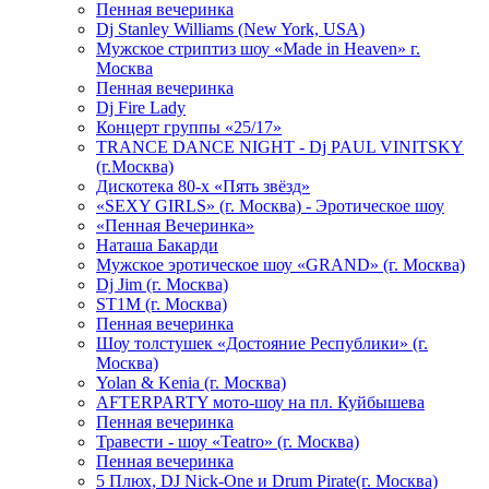
Пенная вечеринка
Dj Stanley Williams (New York, USA)
Мужское стриптиз шоу «Made in Heaven» г.
Москва
Пенная вечеринка
Dj Fire Lady
Концерт группы «25/17»
TRANCE DANCE NIGHT - Dj PAUL VINITSKY
(г.Москва)
Дискотека 80-х «Пять звёзд»
«SEXY GIRLS» (г. Москва) - Эротическое шоу
«Пенная Вечеринка»
Hаташа Бакарди
Мужское эротическое шоу «GRAND» (г. Москва)
Dj Jim (г. Москва)
ST1M (г. Москва)
Пенная вечеринка
Шоу толстушек «Достояние Республики» (г.
Москва)
Yolan & Kenia (г. Москва)
AFTERPARTY мото-шоу на пл. Куйбышева
Пенная вечеринка
Травести - шоу «Teatro» (г. Москва)
Пенная вечеринка
5 Плюх, DJ Nick-One и Drum Pirate(г. Москва)