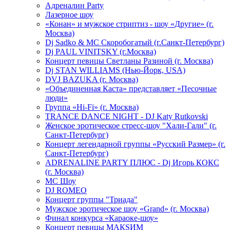
Адреналин Party
Лазерное шоу
«Конан» и мужское стриптиз - шоу «Другие» (г.
Москва)
Dj Sadko & МС Скоробогатый (г.Санкт-Петербург)
Dj PAUL VINITSKY (г.Москва)
Концерт певицы Светланы Разиной (г. Москва)
Dj STAN WILLIAMS (Нью-Йорк, USA)
DVJ BAZUKA (г. Москва)
«Объединенная Каста» представляет «Песочные
люди»
Группа «Hi-Fi» (г. Москва)
TRANCE DANCE NIGHT - DJ Katy Rutkovski
Женское эротическое стресс-шоу "Хали-Гали" (г.
Санкт-Петербург)
Концерт легендарной группы «Русский Размер» (г.
Санкт-Петербург)
ADRENALINE PARTY ПЛЮС - Dj Игорь КОКС
(г. Москва)
MC Шоу
DJ ROMEO
Концерт группы "Триада"
Мужское эротическое шоу «Grand» (г. Москва)
Финал конкурса «Караоке-шоу»
Концерт певицы МАКSИМ