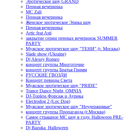
Эротическое шоу GRAND
Пенная вечеринка
MC Zali
Пенная вечеринка
Женское эротическое Эрика шоу
Пенная вечеринка
Artic feat Asti
закрытие серии пенных вечеринок SUMMER
PARTY
Мужское эротическое шоу "ТЕНИ" (г. Москва)
Slade show (Ukraine)
Dj Alexey Romeo
концерт группы Многоточие
концерт группы Братья Гримм
РУССКИЕ ГВОЗДИ
Концерт певицы Света
Мужское эротическое шоу "PRIDE"
Trance Dance Night, OMNIA
DJ-Topless Форсаж и Аурика
Electrodog 2 (Loc Dog)
Мужское эротическое шоу "Неудержимые"
концерт группы Пропаганда (г.Москва)
Самое страшное МС шоу в году. Halloween PRE-
PARTY
Dj Bazuka_Halloween