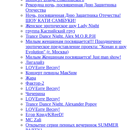
Рекордна ночь, посвященная Дню Защитника
Отечества
Ночь, посвященная Дню Защитника Отечества!
ШОУ КАТИ САМБУКИ!
Женское эротическое шоу Lady Night
группа Каспийский груз
Trance Dance Night. Alex M.O.R.P.H
Милым женщинам посвящается!!! Праздничное
эротическое представление проекта: "Конан и шоу
Evolution" (г. Москва)
Милым Женщинам посвящается! Just man show!
Лигалайз
LOVEите Весну!
Концерт певицы МакSим
Жара
Фактор-2
LOVEите Весну!
Чичерина
LOVEите Весну!
Trance Dance Night. Alexander Popov
LOVEите Весну!
Егор Крид/KReeD!
MC Zali
Открытие серии пенных вечеринок SUMMER