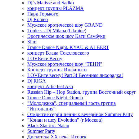
Dj`s Matisse and Sadko
концерт группы PLAZMA
Парк Горького
Dj Romeo
Мужское эротическое шоу GRAND
Topless - Dj Milana (Ukraine)
Эротическое шок шоу Кати Самбуки
Slim
Trance Dance Night. KYAU & ALBERT
концерт Влада Соколовского
LOVEите Весну
Мужское эротическое шоу "ТЕНИ"
Концерт группы Инфинити
LOVEите весну! Part 3! Весенняя лихорадка!
Dj RIGA
концерт Artic feat Asti
Russian Hip – Hop Station, группа Восточный округ
Trance Dance Night, Omnia
"Молодежка", специальный гость группа
"Интонация"
Открытие серии пенных вечеринок Summer Party
"Конан и шоу Evolution" (г.Москва)
Black Star inc. Natan
Summer Party
Дискотека ХХ века. Игорек