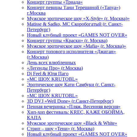
Концерт группы «Триада»
Концерт певицы Тани Терешиной («Tanya»)
г.Москва
Мужское эротическое шоу «X-Style» (г. Москва)»
Matissе & Sadko, MC Скоробогатый (г. Санкт-
Петербург)
Новый клубный проект «GAMES NOT OVER»
Концерт группы «Краски» (г. Москва)
Мужское эротическое шоу «Mafia» (г. Москва)»
Концерт топового исполнителя «Джиган»
(г.Москва)
День всех влюбленных
«Легенды Про» (г.Москва)
Dj Feel & Юля Паго
«МС ШОУ. KRUTOBL»
Эротическое шоу Кати Самбуки (г. Санкт-
Петербург)
«МС ШОУ. KRUTOBL»
3D DVJ «Well Done» (г.Санкт-Петербург)
Пенная вечеринка «Пляж. Весенняя версия»
Хип-хоп фестиваль: KREC, КАЖЕ ОБОЙМА,
КАПА
Мужское эротическое шоу «Black & White»
Стрип – шоу «Тени» (г. Москва)
Новый клубный проект «GAMES NOT OVER»