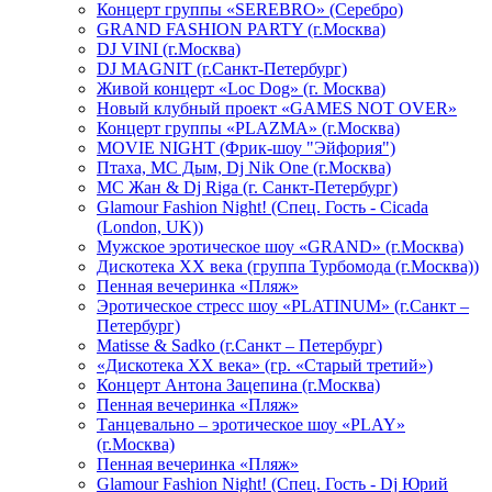
Концерт группы «SEREBRO» (Серебро)
GRAND FASHION PARTY (г.Москва)
DJ VINI (г.Москва)
DJ MAGNIT (г.Санкт-Петербург)
Живой концерт «Loc Dog» (г. Москва)
Новый клубный проект «GAMES NOT OVER»
Концерт группы «PLAZMA» (г.Москва)
MOVIE NIGHT (Фрик-шоу "Эйфория")
Птаха, МС Дым, Dj Nik One (г.Москва)
МС Жан & Dj Riga (г. Санкт-Петербург)
Glamour Fashion Night! (Спец. Гость - Cicada
(London, UK))
Мужское эротическое шоу «GRAND» (г.Москва)
Дискотека XX века (группа Турбомода (г.Москва))
Пенная вечеринка «Пляж»
Эротическое стресс шоу «PLATINUM» (г.Санкт –
Петербург)
Matisse & Sadko (г.Санкт – Петербург)
«Дискотека ХХ века» (гр. «Старый третий»)
Концерт Антона Зацепина (г.Москва)
Пенная вечеринка «Пляж»
Танцевально – эротическое шоу «PLAY»
(г.Москва)
Пенная вечеринка «Пляж»
Glamour Fashion Night! (Спец. Гость - Dj Юрий