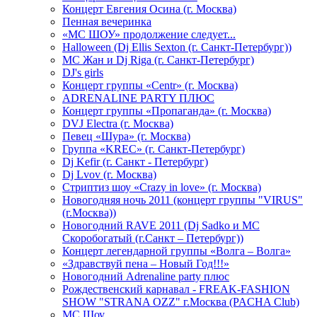
Концерт Евгения Осина (г. Москва)
Пенная вечеринка
«МС ШОУ» продолжение следует...
Halloween (Dj Ellis Sexton (г. Санкт-Петербург))
МС Жан и Dj Riga (г. Санкт-Петербург)
DJ's girls
Концерт группы «Centr» (г. Москва)
ADRENALINE PARTY ПЛЮС
Концерт группы «Пропаганда» (г. Москва)
DVJ Electra (г. Москва)
Певец «Шура» (г. Москва)
Группа «KREC» (г. Санкт-Петербург)
Dj Kefir (г. Санкт - Петербург)
Dj Lvov (г. Москва)
Стриптиз шоу «Crazy in love» (г. Москва)
Новогодняя ночь 2011 (концерт группы "VIRUS"
(г.Москва))
Новогодний RAVE 2011 (Dj Sadko и MC
Скоробогатый (г.Санкт – Петербург))
Концерт легендарной группы «Волга – Волга»
«Здравствуй пена – Новый Год!!!»
Новогодний Adrenaline party плюс
Рождественский карнавал - FREAK-FASHION
SHOW "STRANA OZZ" г.Москва (PACHA Club)
MC Шоу