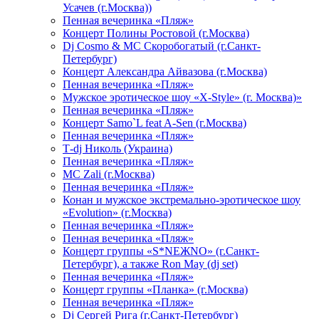
Усачев (г.Москва))
Пенная вечеринка «Пляж»
Концерт Полины Ростовой (г.Москва)
Dj Cosmo & МС Скоробогатый (г.Санкт-
Петербург)
Концерт Александра Айвазова (г.Москва)
Пенная вечеринка «Пляж»
Мужское эротическое шоу «X-Style» (г. Москва)»
Пенная вечеринка «Пляж»
Концерт Samo`L feat A-Sen (г.Москва)
Пенная вечеринка «Пляж»
Т-dj Николь (Украина)
Пенная вечеринка «Пляж»
МС Zali (г.Москва)
Пенная вечеринка «Пляж»
Конан и мужское экстремально-эротическое шоу
«Evolution» (г.Москва)
Пенная вечеринка «Пляж»
Пенная вечеринка «Пляж»
Концерт группы «S*NEЖNO» (г.Санкт-
Петербург), а также Ron May (dj set)
Пенная вечеринка «Пляж»
Концерт группы «Планка» (г.Москва)
Пенная вечеринка «Пляж»
Dj Сергей Рига (г.Санкт-Петербург)