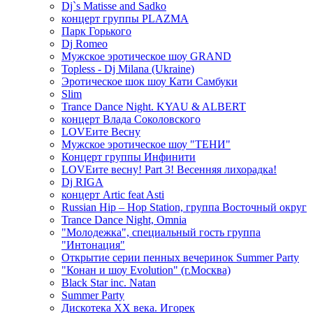
Dj`s Matisse and Sadko
концерт группы PLAZMA
Парк Горького
Dj Romeo
Мужское эротическое шоу GRAND
Topless - Dj Milana (Ukraine)
Эротическое шок шоу Кати Самбуки
Slim
Trance Dance Night. KYAU & ALBERT
концерт Влада Соколовского
LOVEите Весну
Мужское эротическое шоу "ТЕНИ"
Концерт группы Инфинити
LOVEите весну! Part 3! Весенняя лихорадка!
Dj RIGA
концерт Artic feat Asti
Russian Hip – Hop Station, группа Восточный округ
Trance Dance Night, Omnia
"Молодежка", специальный гость группа
"Интонация"
Открытие серии пенных вечеринок Summer Party
"Конан и шоу Evolution" (г.Москва)
Black Star inc. Natan
Summer Party
Дискотека ХХ века. Игорек