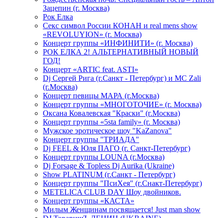
Зацепин (г. Москва)
Рок Елка
Секс символ России КОНАН и real mens show
«REVOLUYION» (г. Москва)
Концерт группы «ИНФИНИТИ» (г. Москва)
РОК ЕЛКА 2! АЛЬТЕРНАТИВНЫЙ НОВЫЙ
ГОД!
Концерт «ARTIC feat. ASTI»
Dj Сергей Рига (г.Санкт - Петербург) и MC Zali
(г.Москва)
Концерт певицы МАРА (г.Москва)
Концерт группы «МНОГОТОЧИЕ» (г. Москва)
Оксана Ковалевская "Краски" (г.Москва)
Концерт группы «5sta family» (г. Москва)
Мужское эротическое шоу "KaZanova"
Концерт группы "ТРИАДА"
Dj FEEL & Юля ПАГО (г. Санкт-Петербург)
Концерт группы LOUNA (г.Москва)
Dj Forsage & Topless Dj Aurika (Ukraine)
Show PLATINUM (г.Санкт - Петербург)
Концерт группы "ПсиХея" (г.Снакт-Петербург)
METELICA CLUB DAY Шоу двойников.
Концерт группы «КАСТА»
Милым Женщинам посвящается! Just man show