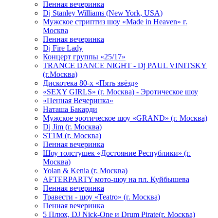
Пенная вечеринка
Dj Stanley Williams (New York, USA)
Мужское стриптиз шоу «Made in Heaven» г.
Москва
Пенная вечеринка
Dj Fire Lady
Концерт группы «25/17»
TRANCE DANCE NIGHT - Dj PAUL VINITSKY
(г.Москва)
Дискотека 80-х «Пять звёзд»
«SEXY GIRLS» (г. Москва) - Эротическое шоу
«Пенная Вечеринка»
Hаташа Бакарди
Мужское эротическое шоу «GRAND» (г. Москва)
Dj Jim (г. Москва)
ST1M (г. Москва)
Пенная вечеринка
Шоу толстушек «Достояние Республики» (г.
Москва)
Yolan & Kenia (г. Москва)
AFTERPARTY мото-шоу на пл. Куйбышева
Пенная вечеринка
Травести - шоу «Teatro» (г. Москва)
Пенная вечеринка
5 Плюх, DJ Nick-One и Drum Pirate(г. Москва)