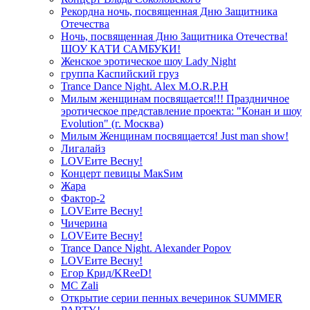
Рекордна ночь, посвященная Дню Защитника
Отечества
Ночь, посвященная Дню Защитника Отечества!
ШОУ КАТИ САМБУКИ!
Женское эротическое шоу Lady Night
группа Каспийский груз
Trance Dance Night. Alex M.O.R.P.H
Милым женщинам посвящается!!! Праздничное
эротическое представление проекта: "Конан и шоу
Evolution" (г. Москва)
Милым Женщинам посвящается! Just man show!
Лигалайз
LOVEите Весну!
Концерт певицы МакSим
Жара
Фактор-2
LOVEите Весну!
Чичерина
LOVEите Весну!
Trance Dance Night. Alexander Popov
LOVEите Весну!
Егор Крид/KReeD!
MC Zali
Открытие серии пенных вечеринок SUMMER