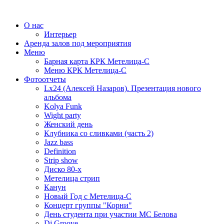
О нас
Интерьер
Аренда залов под мероприятия
Меню
Барная карта КРК Метелица-С
Меню КРК Метелица-С
Фотоотчеты
Lx24 (Алексей Назаров). Презентация нового
альбома
Kolya Funk
Wight party
Женский день
Клубника со сливками (часть 2)
Jazz bass
Definition
Strip show
Диско 80-х
Метелица стрип
Канун
Новый Год с Метелица-С
Концерт группы "Корни"
День студента при участии МС Белова
Dj Groove