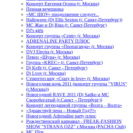
Концерт Евгения Осина (г. Москва)
Пенная вечеринка
«МС ШОУ» продолжение следует...
Halloween (Dj Ellis Sexton (г. Санкт-Петербург))
МС Жан и Dj Riga (г. Санкт-Петербург)
DJ's girls
Концерт группы «Centr» (г. Москва)
ADRENALINE PARTY ПЛЮС
Концерт группы «Пропаганда» (г. Москва)
DVJ Electra (г. Москва)
Певец «Шура» (г. Москва)
Группа «KREC» (г. Санкт-Петербург)
Dj Kefir (г. Санкт - Петербург)
Dj Lvov (г. Москва)
Стриптиз шоу «Crazy in love» (г. Москва)
Новогодняя ночь 2011 (концерт группы "VIRUS"
(г.Москва))
Новогодний RAVE 2011 (Dj Sadko и MC
Скоробогатый (г.Санкт – Петербург))
Концерт легендарной группы «Волга – Волга»
«Здравствуй пена – Новый Год!!!»
Новогодний Adrenaline party плюс
Рождественский карнавал - FREAK-FASHION
SHOW "STRANA OZZ" г.Москва (PACHA Club)
MC Шоу