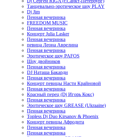
Dj Сергей RIGA (г.Санкт-Петербург)
Танцевально-эротическое шоу PLAY
Dj Jim
Пенная вечеринка
FREEDOM MUSIC
Пенная вечеринка
Концерт Julia Lasker
Пенная вечеринка
певица Леона Аврелина
Пенная вечеринка
Эротическое шоу PAFOS
Шоу двойников
Пенная вечеринка
DJ Наташа Бакарди
Пенная вечеринка
Концерт певицы Насти Крайновой
Пенная вечеринка
Красный перец (Dj Игорь Кокс)
Пенная вечеринка
Эротическое шоу GREASE (Ukraaine)
Пенная вечеринка
Topless Dj Duo Kirsanov & Phoenix
Концерт певицы Афродита
Пенная вечеринка
Пенная вечеринка