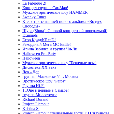
La Fabrique 2!
Концерт группы Car-Man!
Мужское эротическое шоу HAMMER
Swanky Tunes
Krec с презентацией нового альбома «Воздух
Свободы»
Шура (Shura)! С новой концертной программой!
Eximinds
Егор Крид/KReeD!
Рекордный Мега МС Battle!
Ирина Забияка и группа Чи-Ли
Halloween Pre-Party
Halloween
Мужское эротическое шоу "Бешеные псы"
Дискотека ХХ века
Лок - Дог
группа "Маяковский" г. Москва
Эротическое шоу "Pafos"
Группа Hi-Fi
T1One в первые в Самаре!
группа Многоточие
Richard Durand!
Project Glamour
Kristina Si
Project Glamour специальные гости DJ Силуянова