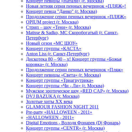
Концерт певицы «Натали» (г. Москва)
Новая летняя серия пенных вечеринок «ПЛЯЖ»!
Концерт певца "Данко" (г. Москва)
Продолжение серии пенных вечеринок «ПЛЯЖ»
OPIUM project (г. Москва)
Стрип – шоу «Тени» (г. Москва)
Matissе & Sadko, MC Скоробогатый (г. Санкт-
Петербург)
Новый сезон «МС ШОУ»
Концерт группы «КАСТА»
Anton Liss (г. Санкт-Петербург)
Дискотека 80 – 90 – х! Концерт группы «Божья
коровка» (г. Москва)
Продолжение серии пенных вечеринок «Пляж»
Концерт певицы «Света» (г. Москва)
Концерт группы «Триагрутрика»
Концерт группы «Чи - Ли» (г. Москва)
Мужское эротическое шоу «RED CAP» (г. Москва)
DVJ BAZUKA (г. Москва)
Золотые хиты XX века
GLAMOUR FASHION NIGHT 2011
Pre-party «HALLOWEEN - 2011»
«HALLOWEEN - 2011»
Digital Emotions - Володя Фонарев (Dj Фонарь)
Концерт группы «CENTR» (г. Москва)