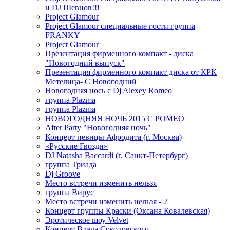
и DJ Шевцов!!!
Project Glamour
Project Glamour специальные гости группа
FRANKY
Project Glamour
Презентация фирменного компакт - диска
"Новогодний выпуск"
Презентация фирменного компакт диска от КРК
Метелица- С Новогодний
Новогодняя нось с Dj Alexey Romeo
группа Plazma
группа Plazma
НОВОГОДНЯЯ НОЧЬ 2015 C РОМЕО
After Party "Новогодняя ночь"
Концерт певицы Афродита (г. Москва)
«Русские Гвозди»
DJ Natasha Baccardi (г. Санкт-Петербург)
группа Триада
Dj Groove
Место встречи изменить нельзя
группа Вирус
Место встречи изменить нельзя - 2
Концерт группы Краски (Оксана Ковалевская)
Эротическое шоу Velvet
Концерт Влада Соколовского