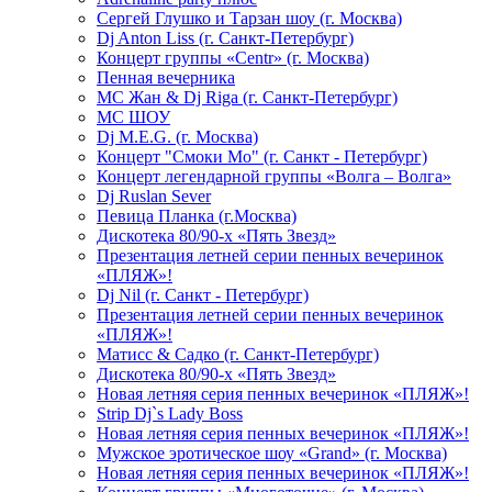
Сергей Глушко и Тарзан шоу (г. Москва)
Dj Anton Liss (г. Санкт-Петербург)
Концерт группы «Centr» (г. Москва)
Пенная вечерника
МС Жан & Dj Riga (г. Санкт-Петербург)
МС ШОУ
Dj M.E.G. (г. Москва)
Концерт "Смоки Мо" (г. Санкт - Петербург)
Концерт легендарной группы «Волга – Волга»
Dj Ruslan Sever
Певица Планка (г.Москва)
Дискотека 80/90-х «Пять Звезд»
Презентация летней серии пенных вечеринок
«ПЛЯЖ»!
Dj Nil (г. Санкт - Петербург)
Презентация летней серии пенных вечеринок
«ПЛЯЖ»!
Матисс & Садко (г. Санкт-Петербург)
Дискотека 80/90-х «Пять Звезд»
Новая летняя серия пенных вечеринок «ПЛЯЖ»!
Strip Dj`s Lady Boss
Новая летняя серия пенных вечеринок «ПЛЯЖ»!
Мужское эротическое шоу «Grand» (г. Москва)
Новая летняя серия пенных вечеринок «ПЛЯЖ»!