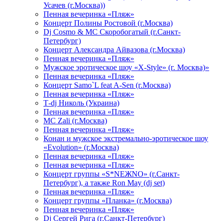
Усачев (г.Москва))
Пенная вечеринка «Пляж»
Концерт Полины Ростовой (г.Москва)
Dj Cosmo & МС Скоробогатый (г.Санкт-
Петербург)
Концерт Александра Айвазова (г.Москва)
Пенная вечеринка «Пляж»
Мужское эротическое шоу «X-Style» (г. Москва)»
Пенная вечеринка «Пляж»
Концерт Samo`L feat A-Sen (г.Москва)
Пенная вечеринка «Пляж»
Т-dj Николь (Украина)
Пенная вечеринка «Пляж»
МС Zali (г.Москва)
Пенная вечеринка «Пляж»
Конан и мужское экстремально-эротическое шоу
«Evolution» (г.Москва)
Пенная вечеринка «Пляж»
Пенная вечеринка «Пляж»
Концерт группы «S*NEЖNO» (г.Санкт-
Петербург), а также Ron May (dj set)
Пенная вечеринка «Пляж»
Концерт группы «Планка» (г.Москва)
Пенная вечеринка «Пляж»
Dj Сергей Рига (г.Санкт-Петербург)