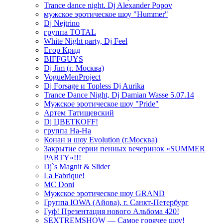
Trance dance night. Dj Alexander Popov
мужское эротическое шоу "Hummer"
Dj Nejtrino
группа TOTAL
White Night party, Dj Feel
Егор Крид
BIFFGUYS
Dj Jim (г. Москва)
VogueMenProject
Dj Forsage и Topless Dj Aurika
Trance Dance Night, Dj Damian Wasse 5.07.14
Мужское эротическое шоу "Pride"
Артем Татищевский
Dj ЦВЕТКOFF!
группа На-На
Конан и шоу Evolution (г.Москва)
Закрытие серии пенных вечеринок «SUMMER
PARTY»!!!
Dj`s Magnit & Slider
La Fabrique!
MC Doni
Мужское эротическое шоу GRAND
Группа IOWA (Айова), г. Санкт-Петербург
Гуф! Презентация нового Альбома 420!
SEXTREMSHOW — Самое горячее шоу!