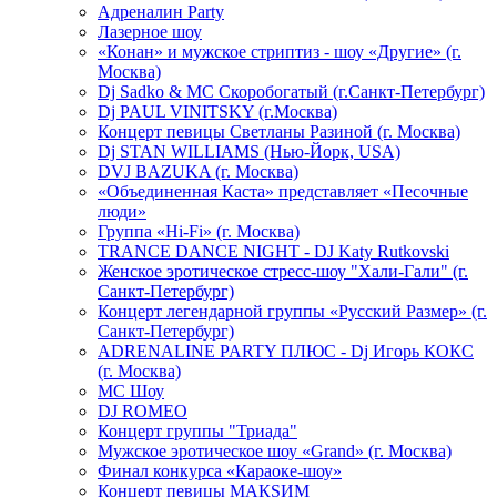
Адреналин Party
Лазерное шоу
«Конан» и мужское стриптиз - шоу «Другие» (г.
Москва)
Dj Sadko & МС Скоробогатый (г.Санкт-Петербург)
Dj PAUL VINITSKY (г.Москва)
Концерт певицы Светланы Разиной (г. Москва)
Dj STAN WILLIAMS (Нью-Йорк, USA)
DVJ BAZUKA (г. Москва)
«Объединенная Каста» представляет «Песочные
люди»
Группа «Hi-Fi» (г. Москва)
TRANCE DANCE NIGHT - DJ Katy Rutkovski
Женское эротическое стресс-шоу "Хали-Гали" (г.
Санкт-Петербург)
Концерт легендарной группы «Русский Размер» (г.
Санкт-Петербург)
ADRENALINE PARTY ПЛЮС - Dj Игорь КОКС
(г. Москва)
MC Шоу
DJ ROMEO
Концерт группы "Триада"
Мужское эротическое шоу «Grand» (г. Москва)
Финал конкурса «Караоке-шоу»
Концерт певицы МАКSИМ