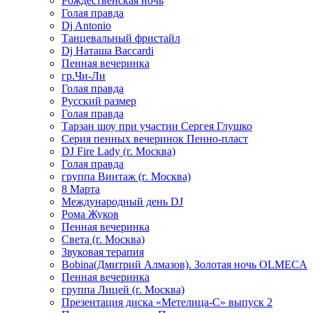
Рождественская ночь
Голая правда
Dj Antonio
Танцевальный фристайл
Dj Наташа Baccardi
Пенная вечеринка
гр.Чи-Ли
Голая правда
Русский размер
Голая правда
Тарзан шоу при участии Сергея Глушко
Серия пенных вечеринок Пенно-пласт
DJ Fire Lady (г. Москва)
Голая правда
группа Винтаж (г. Москва)
8 Марта
Международный день DJ
Рома Жуков
Пенная вечеринка
Света (г. Москва)
Звуковая терапия
Bobina(Дмитрий Алмазов). Золотая ночь OLMECA
Пенная вечеринка
группа Лицей (г. Москва)
Презентация диска «Метелица-С» выпуск 2