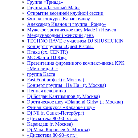
Группа «Триада»
Группа «Ласковый Май»
Открытие весенней клубной сессии
Финал конкурса Караоке-шоу
Александр Иванов и группа «Рондо»
Мужское эротическое шоу Made in Heaven
Международный женский день
TECHNO RAVE с участием DJ SHUSHUKIN
Концерт группы «Quest Pistols»
Птаха (ex. CENTR)
МС Жан и DJ Riga
Презентация фирменного компакт-диска КРК
«Метелица-С»
группа Каста
Fast Foot project (г. Москва)
Концерт группы «На-На» (г. Москва)
Пенная вечеринка
Dj Богдан Кантимиров (г. Москва)
Эротическое шоу «Diamond Girls» (г. Москва)
Финал конкурса «Караоке-шоу»
Dj Nil (г. Санкт-Петербург)
«Дискотека 80-90–х гг.»
Карандаш (г. Москва)
Dj Макс Короваев (г. Москва)
«Дискотека 80-90–х гг.»