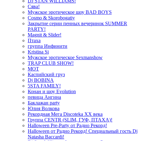
DJ STAN WILLIAMS!
Сява!
Мужское эротическое шоу BAD BOYS
Cosmo & Skorobogatiy
Закрытие серии пенных вечеринок SUMMER
PARTY!
Magnit & Slider!
Птаха
группа Инфинити
Kristina Si
Мужское эротическое Sexmanshow
TRAP CLUB SHOW!
МОТ
Каспийский груз
Dj BOBINA
5STA FAMILY!
Конан и шоу Evolution
певица Ангина
Баклажан party
Юлия Волкова
Рекордная Мега Discoteka XX века
Группа CENTR (SLIM, ГУФ, ПТАХА)!
Halloween Pre-Party от Радио Рекорд!
Halloween от Радио Рекорд! Специальный гость Dj
Natasha Baccardi!