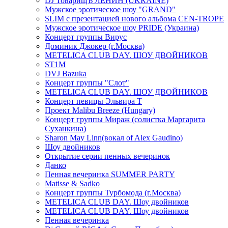
DJ ТоварищЪ ЛЕНИН (UKRAINE)
Мужское эротическое шоу "GRAND"
SLIM с презентацией нового альбома CEN-TROPE
Мужское эротическое шоу PRIDE (Украина)
Концерт группы Вирус
Доминик Джокер (г.Москва)
METELICA CLUB DAY. ШОУ ДВОЙНИКОВ
ST1M
DVJ Bazuka
Концерт группы "Слот"
METELICA CLUB DAY. ШОУ ДВОЙНИКОВ
Концерт певицы Эльвира Т
Проект Malibu Breeze (Hungary)
Концерт группы Мираж (солистка Маргарита
Суханкина)
Sharon May Linn(вокал of Alex Gaudino)
Шоу двойников
Открытие серии пенных вечеринок
Данко
Пенная вечеринка SUMMER PARTY
Matisse & Sadko
Концерт группы Турбомода (г.Москва)
METELICA CLUB DAY. Шоу двойников
METELICA CLUB DAY. Шоу двойников
Пенная вечеринка