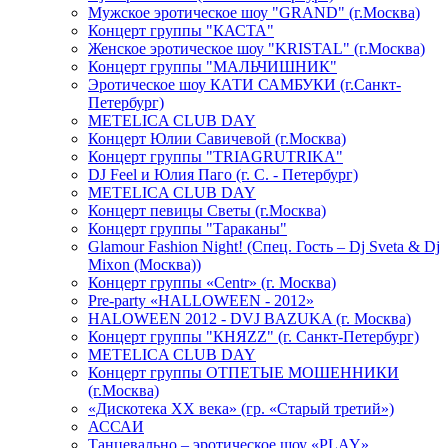
Мужское эротическое шоу "GRAND" (г.Москва)
Концерт группы "КАСТА"
Женское эротическое шоу "KRISTAL" (г.Москва)
Концерт группы "МАЛЬЧИШНИК"
Эротическое шоу КАТИ САМБУКИ (г.Санкт-
Петербург)
METELICA CLUB DAY
Концерт Юлии Савичевой (г.Москва)
Концерт группы "TRIAGRUTRIKA"
DJ Feel и Юлия Паго (г. С. - Петербург)
METELICA CLUB DAY
Концерт певицы Светы (г.Москва)
Концерт группы "Тараканы"
Glamour Fashion Night! (Спец. Гость – Dj Sveta & Dj
Mixon (Москва))
Концерт группы «Centr» (г. Москва)
Pre-party «HALLOWEEN - 2012»
HALOWEEN 2012 - DVJ BAZUKA (г. Москва)
Концерт группы "КНЯZZ" (г. Санкт-Петербург)
METELICA CLUB DAY
Концерт группы ОТПЕТЫЕ МОШЕННИКИ
(г.Москва)
«Дискотека ХХ века» (гр. «Старый третий»)
АССАИ
Танцевально – эротическое шоу «PLAY»