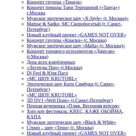
Концерт группы «Триада»
Концерт певицы Тани Терешиной («Tanya»)
г.Москва
Мужское эротическое шоу «X-Style» (г. Москва)»
Matissе & Sadko, MC Скоробогатый (г. Санкт-
Петербург)
Новый клубный проект «GAMES NOT OVER»
Концерт группы «Краски» (г. Москва)
Мужское эротическое шоу «Mafia» (г. Москва)»
Концерт топового исполнителя «Джиган»
(г.Москва)
День всех влюбленных
«Легенды Про» (г.Москва)
Dj Feel & Юля Паго
«МС ШОУ. KRUTOBL»
Эротическое шоу Кати Самбуки (г. Санкт-
Петербург)
«МС ШОУ. KRUTOBL»
3D DVJ «Well Done» (г.Санкт-Петербург)
Пенная вечеринка «Пляж. Весенняя версия»
Хип-хоп фестиваль: KREC, КАЖЕ ОБОЙМА,
КАПА
Мужское эротическое шоу «Black & White»
Стрип – шоу «Тени» (г. Москва)
Новый клубный проект «GAMES NOT OVER»