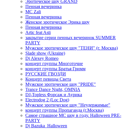
Эротическое шоу GRAND
Пенная вечеринка
MC Zali
Пенная вечеринка
Женское эротическое Эрика шоу
Пенная вечеринка
Artic feat Asti
закрытие серии пенных вечеринок SUMMER
PARTY
Мужское эротическое шоу "ТЕНИ" (г. Москва)
Slade show (Ukraine)
Dj Alexey Romeo
концерт группы Многоточие
концерт группы Братья Гримм
РУССКИЕ ГВОЗДИ
Концерт певицы Света
Мужское эротическое шоу "PRIDE"
Trance Dance Night, OMNIA
DJ-Topless Форсаж и Аурика
Electrodog 2 (Loc Dog)
Мужское эротическое шоу "Неудержимые"
концерт группы Пропаганда (г.Москва)
Самое страшное МС шоу в году. Halloween PRE-
PARTY
Dj Bazuka_Halloween