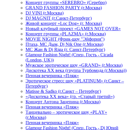
Концерт группы «SEREBRO» (Серебро)
GRAND FASHION PARTY (г.Москва)
DJ VINI (г.Москва)
DJ MAGNIT (г.Санкт-Петербург)
Живой концерт «Loc Dog» (г. Москва)
Новый клубный проект «GAMES NOT OVER»
Концерт группы «PLAZMA» (г.Москва)
MOVIE NIGHT (Фрик-шоу "Эйфория")
Птаха, МС Дым, Dj Nik One (г.Москва)
МС Жан & Dj Riga (г. Санкт-Петербург)
Glamour Fashion Night! (Спец. Гость - Cicada
(London, UK))
Мужское эротическое шоу «GRAND» (г.Москва)
Дискотека XX века (группа Турбомода (г.Москва))
Пенная вечеринка «Пляж»
Эротическое стресс шоу «PLATINUM» (г.Санкт –
Петербург)
Matisse & Sadko (г.Санкт – Петербург)
«Дискотека ХХ века» (гр. «Старый третий»)
Концерт Антона Зацепина (г.Москва)
Пенная вечеринка «Пляж»
Танцевально – эротическое шоу «PLAY»
(г.Москва)
Пенная вечеринка «Пляж»
Glamour Fashion Night! (Спец. Гость - Dj Юрий