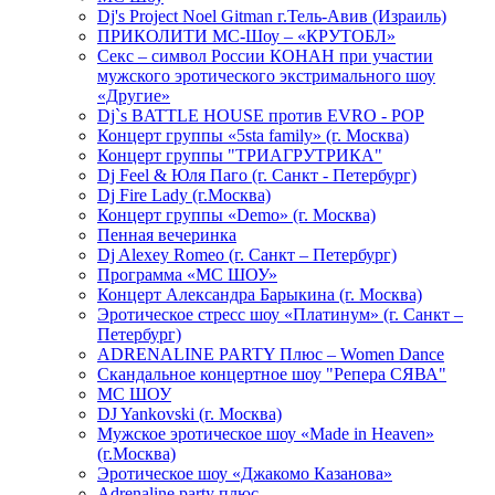
Dj's Project Noel Gitman г.Тель-Авив (Израиль)
ПРИКОЛИТИ МС-Шоу – «КРУТОБЛ»
Секс – символ России КОНАН при участии
мужского эротического экстримального шоу
«Другие»
Dj`s BATTLE HOUSE против EVRO - POP
Концерт группы «5sta family» (г. Москва)
Концерт группы "ТРИАГРУТРИКА"
Dj Feel & Юля Паго (г. Санкт - Петербург)
Dj Fire Lady (г.Москва)
Концерт группы «Demo» (г. Москва)
Пенная вечеринка
Dj Alexey Romeo (г. Санкт – Петербург)
Программа «МС ШОУ»
Концерт Александра Барыкина (г. Москва)
Эротическое стресс шоу «Платинум» (г. Санкт –
Петербург)
ADRENALINE PARTY Плюс – Women Dance
Скандальное концертное шоу "Репера СЯВА"
МС ШОУ
DJ Yankovski (г. Москва)
Мужское эротическое шоу «Made in Heaven»
(г.Москва)
Эротическое шоу «Джакомо Казанова»
Adrenaline party плюс