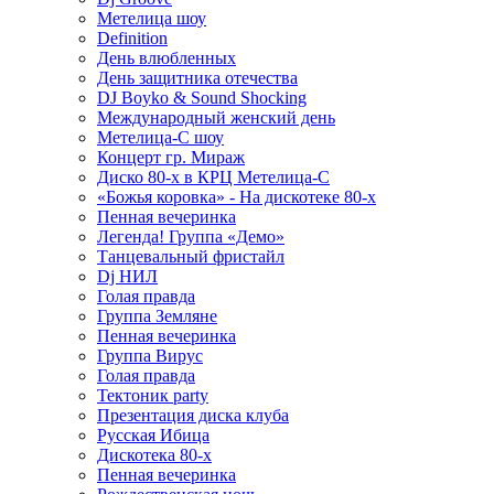
Метелица шоу
Definition
День влюбленных
День защитника отечества
DJ Boyko & Sound Shocking
Международный женский день
Метелица-С шоу
Концерт гр. Мираж
Диско 80-х в КРЦ Метелица-С
«Божья коровка» - На дискотеке 80-х
Пенная вечеринка
Легенда! Группа «Демо»
Танцевальный фристайл
Dj НИЛ
Голая правда
Группа Земляне
Пенная вечеринка
Группа Вирус
Голая правда
Тектоник party
Презентация диска клуба
Русская Ибица
Дискотека 80-х
Пенная вечеринка