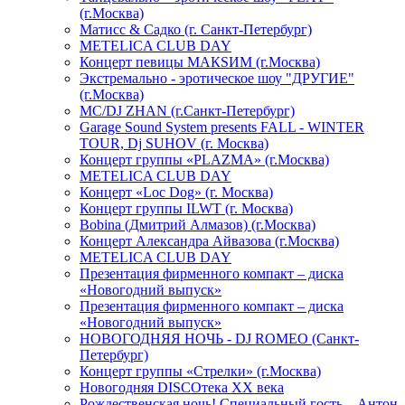
(г.Москва)
Матисс & Садко (г. Санкт-Петербург)
METELICA CLUB DAY
Концерт певицы МАКSИМ (г.Москва)
Экстремально - эротическое шоу "ДРУГИЕ"
(г.Москва)
МС/DJ ZHAN (г.Санкт-Петербург)
Garage Sound System presents FALL - WINTER
TOUR, Dj SUHOV (г. Москва)
Концерт группы «PLAZMA» (г.Москва)
METELICA CLUB DAY
Концерт «Loc Dog» (г. Москва)
Концерт группы ILWT (г. Москва)
Bobina (Дмитрий Алмазов) (г.Москва)
Концерт Александра Айвазова (г.Москва)
METELICA CLUB DAY
Презентация фирменного компакт – диска
«Новогодний выпуск»
Презентация фирменного компакт – диска
«Новогодний выпуск»
НОВОГОДНЯЯ НОЧЬ - DJ ROMEO (Санкт-
Петербург)
Концерт группы «Стрелки» (г.Москва)
Новогодняя DISCOтека ХХ века
Рождественская ночь! Специальный гость – Антон