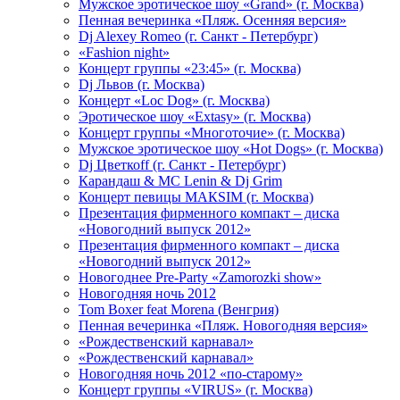
Мужское эротическое шоу «Grand» (г. Москва)
Пенная вечеринка «Пляж. Осенняя версия»
Dj Alexey Romeo (г. Санкт - Петербург)
«Fashion night»
Концерт группы «23:45» (г. Москва)
Dj Львов (г. Москва)
Концерт «Loc Dog» (г. Москва)
Эротическое шоу «Extasy» (г. Москва)
Концерт группы «Многоточие» (г. Москва)
Мужское эротическое шоу «Hot Dogs» (г. Москва)
Dj Цветкоff (г. Санкт - Петербург)
Карандаш & МС Lenin & Dj Grim
Концерт певицы МАКSIМ (г. Москва)
Презентация фирменного компакт – диска
«Новогодний выпуск 2012»
Презентация фирменного компакт – диска
«Новогодний выпуск 2012»
Новогоднее Pre-Party «Zamorozki show»
Новогодняя ночь 2012
Tom Boxer feat Morena (Венгрия)
Пенная вечеринка «Пляж. Новогодняя версия»
«Рождественский карнавал»
«Рождественский карнавал»
Новогодняя ночь 2012 «по-старому»
Концерт группы «VIRUS» (г. Москва)