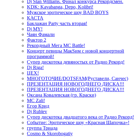
Dj Stan Williams. Финал конкурса Рекордсмен.
KDK: Kavabanga, Depo, Kolibri!
Мужское эротическое шоу BAD BOYS
КАСТА
Баклажан Party часть вторая!
Dj MY!
Чаян Фамали
Фактор 2
Рекордный Мега МС Battle!
Концерт певицы МакSим с новой концертной
программой!
Супер дискотека девяностых от Радио Рекорд!
Dj Riga!
ЦЕХ!
МНОГОТОЧИЕ/DOTSFAM(Руставели, Санчес)
ПРЕЗЕНТАЦИЯ НОВОГОДНЕГО ДИСКА!!!
ПРЕЗЕНТАЦИЯ НОВОГОДНЕГО ДИСКА!!!
Оксана Ковалевская (гр. Краски)
MC Zali!
Егор Крид
Dj Rublev
Супер дискотека двадцатого века от Радио Рекорд!
Событие: Эротическое шоу «Красная Шапочка»!
группа Триада
Cosmo & Skorobogatiy