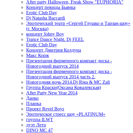
After party Halloween, Freak Show "EUPHORIA"
Концерт певицы Бьянка
Erotic Club Day
Dj Natasha Baccardi
Эротический театр «Сергей Глушко и Тарзан-шоу»
(г. Москва)
концерт Johny Boy
Trance Dance Night. Dj FEEL
Erotic Club Day
Концерт Дмитрия Колдуна
Макс Корж
Презентация фирменного компакт диска -
Новогодний выпуск 2014
Презентация фирменного компакт диска -
Новогодний выпуск 2014 часть 2.
Новогодняя ночь 2014.Dj Riga & MC Zali
Группа Краски(Оксана Ковалевская)
After Party New Year 2014
Данко
Планка
Проект Revel Boys
Эротическое стресс шоу «PLATINUM»
группа ILWT
дуэт Лето
DINO MC 47