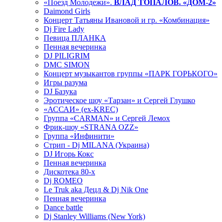
«Поезд Молодежи».
ВЛАД ТОПАЛОВ. «ДОМ-2»
Daimond Girls
Концерт Татьяны Ивановой и гр. «Комбинация»
Dj Fire Lady
Певица ПЛАНКА
Пенная вечеринка
DJ PILIGRIM
DMC SIMON
Концерт музыкантов группы «ПАРК ГОРЬКОГО»
Игры разума
DJ Базука
Эротическое шоу «Тарзан» и Сергей Глушко
«АССАИ» (ex-KREC)
Группа «CARMAN» и Сергей Лемох
Фрик-шоу «STRANA OZZ»
Группа «Инфинити»
Стрип - Dj MILANA (Украина)
DJ Игорь Кокс
Пенная вечеринка
Дискотека 80-х
Dj ROMEO
Le Truk aka Децл & Dj Nik One
Пенная вечеринка
Dance battle
Dj Stanley Williams (New York)