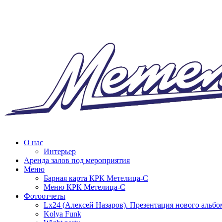
О нас
Интерьер
Аренда залов под мероприятия
Меню
Барная карта КРК Метелица-С
Меню КРК Метелица-С
Фотоотчеты
Lx24 (Алексей Назаров). Презентация нового альбо
Kolya Funk