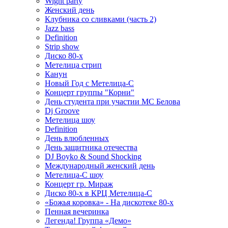
Wight party
Женский день
Клубника со сливками (часть 2)
Jazz bass
Definition
Strip show
Диско 80-х
Метелица стрип
Канун
Новый Год с Метелица-С
Концерт группы "Корни"
День студента при участии МС Белова
Dj Groove
Метелица шоу
Definition
День влюбленных
День защитника отечества
DJ Boyko & Sound Shocking
Международный женский день
Метелица-С шоу
Концерт гр. Мираж
Диско 80-х в КРЦ Метелица-С
«Божья коровка» - На дискотеке 80-х
Пенная вечеринка
Легенда! Группа «Демо»