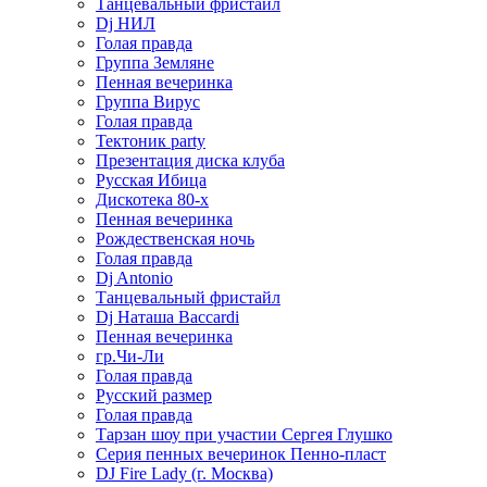
Танцевальный фристайл
Dj НИЛ
Голая правда
Группа Земляне
Пенная вечеринка
Группа Вирус
Голая правда
Тектоник party
Презентация диска клуба
Русская Ибица
Дискотека 80-х
Пенная вечеринка
Рождественская ночь
Голая правда
Dj Antonio
Танцевальный фристайл
Dj Наташа Baccardi
Пенная вечеринка
гр.Чи-Ли
Голая правда
Русский размер
Голая правда
Тарзан шоу при участии Сергея Глушко
Серия пенных вечеринок Пенно-пласт
DJ Fire Lady (г. Москва)