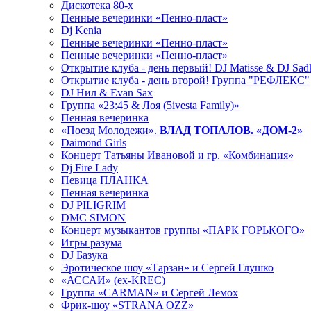
Дискотека 80-х
Пенные вечеринки «Пенно-пласт»
Dj Kenia
Пенные вечеринки «Пенно-пласт»
Пенные вечеринки «Пенно-пласт»
Открытие клуба - день первый! DJ Matisse & DJ Sad
Открытие клуба - день второй! Группа "РЕФЛЕКС"
DJ Нил & Evan Sax
Группа «23:45 & Лоя (5ivesta Family)»
Пенная вечеринка
«Поезд Молодежи».
ВЛАД ТОПАЛОВ. «ДОМ-2»
Daimond Girls
Концерт Татьяны Ивановой и гр. «Комбинация»
Dj Fire Lady
Певица ПЛАНКА
Пенная вечеринка
DJ PILIGRIM
DMC SIMON
Концерт музыкантов группы «ПАРК ГОРЬКОГО»
Игры разума
DJ Базука
Эротическое шоу «Тарзан» и Сергей Глушко
«АССАИ» (ex-KREC)
Группа «CARMAN» и Сергей Лемох
Фрик-шоу «STRANA OZZ»