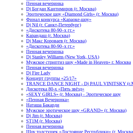
Пенная вечеринка
Dj Богдан Кантимиров (г. Москва)
Эротическое шоу «Diamond Girls» (г. Москва)
Финал конкурса «Караоке-шоу»
Dj Nil (г. Санкт-Петербург)
«Дискотека 80-90–х гг.»
Карандаш (г. Москва)
Dj Макс Короваев (г. Москва)
«Дискотека 80-90–х гг.»
Пенная вечеринка
Dj Stanley Williams (New York, USA)
Мужское стриптиз шоу «Made in Heaven» г. Москва
Пенная вечеринка
Dj Fire Lady
Концерт группы «25/17»
TRANCE DANCE NIGHT - Dj PAUL VINITSKY (г.М
Дискотека 80-х «Пять звёзд»
«SEXY GIRLS» (г. Москва) - Эротическое шоу
«Пенная Вечеринка»
Hаташа Бакарди
Мужское эротическое шоу «GRAND» (г. Москва)
Dj Jim (г. Москва)
ST1M (г. Москва)
Пенная вечеринка
Шоу толстушек «Достояние Республики» (г. Москва