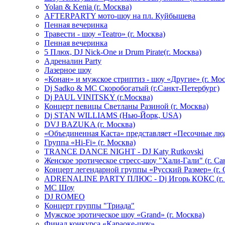
Yolan & Kenia (г. Москва)
AFTERPARTY мото-шоу на пл. Куйбышева
Пенная вечеринка
Травести - шоу «Teatro» (г. Москва)
Пенная вечеринка
5 Плюх, DJ Nick-One и Drum Pirate(г. Москва)
Адреналин Party
Лазерное шоу
«Конан» и мужское стриптиз - шоу «Другие» (г. Мос
Dj Sadko & МС Скоробогатый (г.Санкт-Петербург)
Dj PAUL VINITSKY (г.Москва)
Концерт певицы Светланы Разиной (г. Москва)
Dj STAN WILLIAMS (Нью-Йорк, USA)
DVJ BAZUKA (г. Москва)
«Объединенная Каста» представляет «Песочные лю
Группа «Hi-Fi» (г. Москва)
TRANCE DANCE NIGHT - DJ Katy Rutkovski
Женское эротическое стресс-шоу "Хали-Гали" (г. Са
Концерт легендарной группы «Русский Размер» (г. 
ADRENALINE PARTY ПЛЮС - Dj Игорь КОКС (г. 
MC Шоу
DJ ROMEO
Концерт группы "Триада"
Мужское эротическое шоу «Grand» (г. Москва)
Финал конкурса «Караоке-шоу»