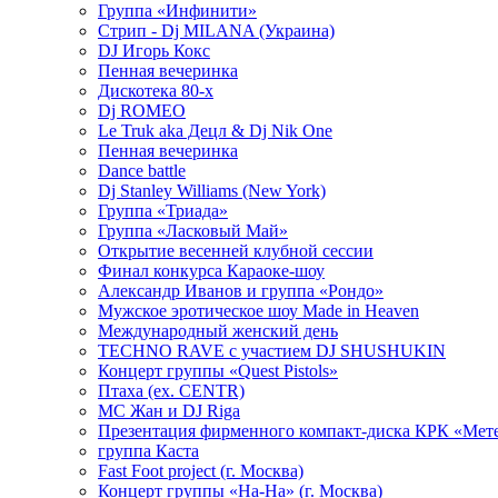
Группа «Инфинити»
Стрип - Dj MILANA (Украина)
DJ Игорь Кокс
Пенная вечеринка
Дискотека 80-х
Dj ROMEO
Le Truk aka Децл & Dj Nik One
Пенная вечеринка
Dance battle
Dj Stanley Williams (New York)
Группа «Триада»
Группа «Ласковый Май»
Открытие весенней клубной сессии
Финал конкурса Караоке-шоу
Александр Иванов и группа «Рондо»
Мужское эротическое шоу Made in Heaven
Международный женский день
TECHNO RAVE с участием DJ SHUSHUKIN
Концерт группы «Quest Pistols»
Птаха (ex. CENTR)
МС Жан и DJ Riga
Презентация фирменного компакт-диска КРК «Мет
группа Каста
Fast Foot project (г. Москва)
Концерт группы «На-На» (г. Москва)