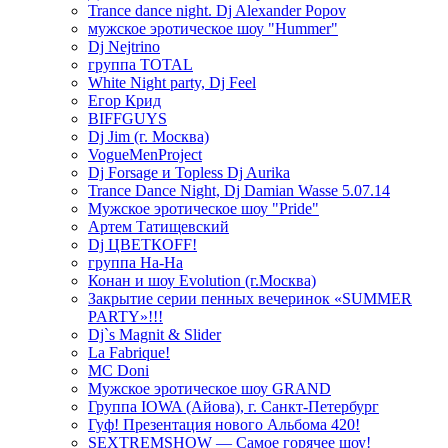
Trance dance night. Dj Alexander Popov
мужское эротическое шоу "Hummer"
Dj Nejtrino
группа TOTAL
White Night party, Dj Feel
Егор Крид
BIFFGUYS
Dj Jim (г. Москва)
VogueMenProject
Dj Forsage и Topless Dj Aurika
Trance Dance Night, Dj Damian Wasse 5.07.14
Мужское эротическое шоу "Pride"
Артем Татищевский
Dj ЦВЕТКOFF!
группа На-На
Конан и шоу Evolution (г.Москва)
Закрытие серии пенных вечеринок «SUMMER
PARTY»!!!
Dj`s Magnit & Slider
La Fabrique!
MC Doni
Мужское эротическое шоу GRAND
Группа IOWA (Айова), г. Санкт-Петербург
Гуф! Презентация нового Альбома 420!
SEXTREMSHOW — Самое горячее шоу!