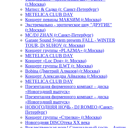
(г.Москва)
Матисс & Садко (г. Санкт-Петербург)
METELICA CLUB DAY
Концерт певицы МАКSИМ (г.Москва)
Экстремально - эротическое шоу "ДРУГИЕ"
(г.Москва)
МС/DJ ZHAN (г.Санкт-Петербург)
Garage Sound System presents FALL - WINTER
TOUR, Dj SUHOV (г. Москва)
Концерт группы «PLAZMA» (г.Москва)
METELICA CLUB DAY
Концерт «Loc Dog» (г. Москва)
Концерт группы ILWT (г. Москва)
Bobina (Дмитрий Алмазов) (г.Москва)
Концерт Александра Айвазова (г.Москва)
METELICA CLUB DAY
Презентация фирменного компакт – диска
«Новогодний выпуск»
Презентация фирменного компакт – диска
«Новогодний выпуск»
НОВОГОДНЯЯ НОЧЬ - DJ ROMEO (Санкт-
Петербург)
Концерт группы «Стрелки» (г.Москва)
Новогодняя DISCOтека ХХ века
Рождественская ночь! Специальный гость – Антон