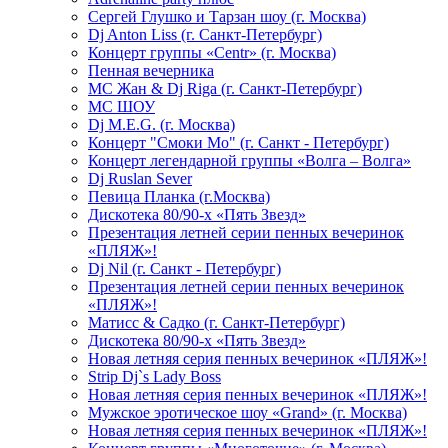
Сергей Глушко и Тарзан шоу (г. Москва)
Dj Anton Liss (г. Санкт-Петербург)
Концерт группы «Centr» (г. Москва)
Пенная вечерника
МС Жан & Dj Riga (г. Санкт-Петербург)
МС ШОУ
Dj M.E.G. (г. Москва)
Концерт "Смоки Мо" (г. Санкт - Петербург)
Концерт легендарной группы «Волга – Волга»
Dj Ruslan Sever
Певица Планка (г.Москва)
Дискотека 80/90-х «Пять Звезд»
Презентация летней серии пенных вечеринок
«ПЛЯЖ»!
Dj Nil (г. Санкт - Петербург)
Презентация летней серии пенных вечеринок
«ПЛЯЖ»!
Матисс & Садко (г. Санкт-Петербург)
Дискотека 80/90-х «Пять Звезд»
Новая летняя серия пенных вечеринок «ПЛЯЖ»!
Strip Dj`s Lady Boss
Новая летняя серия пенных вечеринок «ПЛЯЖ»!
Мужское эротическое шоу «Grand» (г. Москва)
Новая летняя серия пенных вечеринок «ПЛЯЖ»!