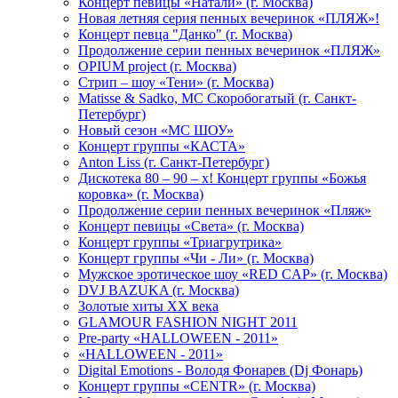
Концерт певицы «Натали» (г. Москва)
Новая летняя серия пенных вечеринок «ПЛЯЖ»!
Концерт певца "Данко" (г. Москва)
Продолжение серии пенных вечеринок «ПЛЯЖ»
OPIUM project (г. Москва)
Стрип – шоу «Тени» (г. Москва)
Matissе & Sadko, MC Скоробогатый (г. Санкт-
Петербург)
Новый сезон «МС ШОУ»
Концерт группы «КАСТА»
Anton Liss (г. Санкт-Петербург)
Дискотека 80 – 90 – х! Концерт группы «Божья
коровка» (г. Москва)
Продолжение серии пенных вечеринок «Пляж»
Концерт певицы «Света» (г. Москва)
Концерт группы «Триагрутрика»
Концерт группы «Чи - Ли» (г. Москва)
Мужское эротическое шоу «RED CAP» (г. Москва)
DVJ BAZUKA (г. Москва)
Золотые хиты XX века
GLAMOUR FASHION NIGHT 2011
Pre-party «HALLOWEEN - 2011»
«HALLOWEEN - 2011»
Digital Emotions - Володя Фонарев (Dj Фонарь)
Концерт группы «CENTR» (г. Москва)