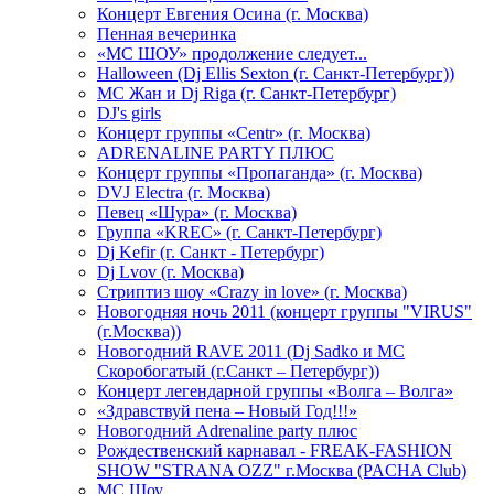
Концерт Евгения Осина (г. Москва)
Пенная вечеринка
«МС ШОУ» продолжение следует...
Halloween (Dj Ellis Sexton (г. Санкт-Петербург))
МС Жан и Dj Riga (г. Санкт-Петербург)
DJ's girls
Концерт группы «Centr» (г. Москва)
ADRENALINE PARTY ПЛЮС
Концерт группы «Пропаганда» (г. Москва)
DVJ Electra (г. Москва)
Певец «Шура» (г. Москва)
Группа «KREC» (г. Санкт-Петербург)
Dj Kefir (г. Санкт - Петербург)
Dj Lvov (г. Москва)
Стриптиз шоу «Crazy in love» (г. Москва)
Новогодняя ночь 2011 (концерт группы "VIRUS"
(г.Москва))
Новогодний RAVE 2011 (Dj Sadko и MC
Скоробогатый (г.Санкт – Петербург))
Концерт легендарной группы «Волга – Волга»
«Здравствуй пена – Новый Год!!!»
Новогодний Adrenaline party плюс
Рождественский карнавал - FREAK-FASHION
SHOW "STRANA OZZ" г.Москва (PACHA Club)
MC Шоу