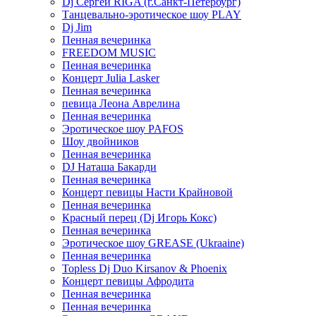
Dj Сергей RIGA (г.Санкт-Петербург)
Танцевально-эротическое шоу PLAY
Dj Jim
Пенная вечеринка
FREEDOM MUSIC
Пенная вечеринка
Концерт Julia Lasker
Пенная вечеринка
певица Леона Аврелина
Пенная вечеринка
Эротическое шоу PAFOS
Шоу двойников
Пенная вечеринка
DJ Наташа Бакарди
Пенная вечеринка
Концерт певицы Насти Крайновой
Пенная вечеринка
Красный перец (Dj Игорь Кокс)
Пенная вечеринка
Эротическое шоу GREASE (Ukraaine)
Пенная вечеринка
Topless Dj Duo Kirsanov & Phoenix
Концерт певицы Афродита
Пенная вечеринка
Пенная вечеринка