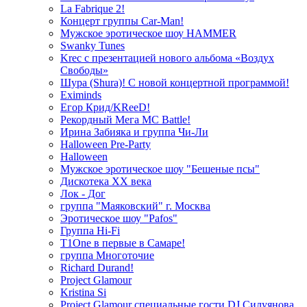
La Fabrique 2!
Концерт группы Car-Man!
Мужское эротическое шоу HAMMER
Swanky Tunes
Krec с презентацией нового альбома «Воздух
Свободы»
Шура (Shura)! С новой концертной программой!
Eximinds
Егор Крид/KReeD!
Рекордный Мега МС Battle!
Ирина Забияка и группа Чи-Ли
Halloween Pre-Party
Halloween
Мужское эротическое шоу "Бешеные псы"
Дискотека ХХ века
Лок - Дог
группа "Маяковский" г. Москва
Эротическое шоу "Pafos"
Группа Hi-Fi
T1One в первые в Самаре!
группа Многоточие
Richard Durand!
Project Glamour
Kristina Si
Project Glamour специальные гости DJ Силуянова