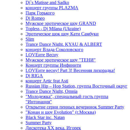
Dj`s Matisse and Sadko
концерт группы PLAZMA
Парк Горького
Dj Romeo
Мужское эротическое шоу GRAND
Topless - Dj Milana (Ukraine)
Эротическое шок шоу Кати Самбуки
Slim
Trance Dance Night. KYAU & ALBERT
концерт Влада Соколовского
LOVEите Весну
Мужское эротическое шоу "ТЕНИ"
Концерт группы Инфинити
LOVEите весну! Part 3! Весенняя лихорадка!
Dj RIGA
концерт Artic feat Asti
Russian Hip – Hop Station, группа Восточный округ
Trance Dance Night, Omnia
"Молодежка", специальный гость группа
"Интонация"
Открытие серии пенных вечеринок Summer Party
"Конан и шоу Evolution" (г.Москва)
Black Star inc. Natan
Summer Party
Дискотека ХХ века. Игорек