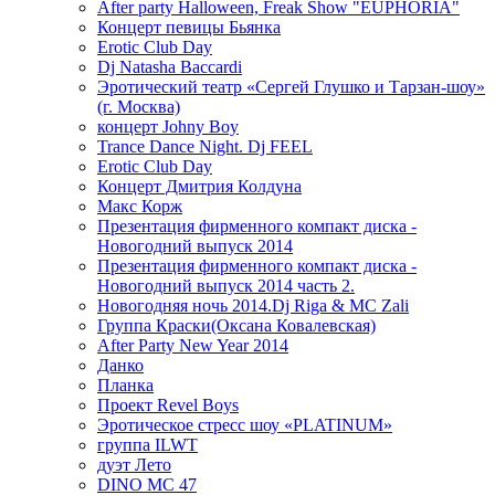
After party Halloween, Freak Show "EUPHORIA"
Концерт певицы Бьянка
Erotic Club Day
Dj Natasha Baccardi
Эротический театр «Сергей Глушко и Тарзан-шоу»
(г. Москва)
концерт Johny Boy
Trance Dance Night. Dj FEEL
Erotic Club Day
Концерт Дмитрия Колдуна
Макс Корж
Презентация фирменного компакт диска -
Новогодний выпуск 2014
Презентация фирменного компакт диска -
Новогодний выпуск 2014 часть 2.
Новогодняя ночь 2014.Dj Riga & MC Zali
Группа Краски(Оксана Ковалевская)
After Party New Year 2014
Данко
Планка
Проект Revel Boys
Эротическое стресс шоу «PLATINUM»
группа ILWT
дуэт Лето
DINO MC 47