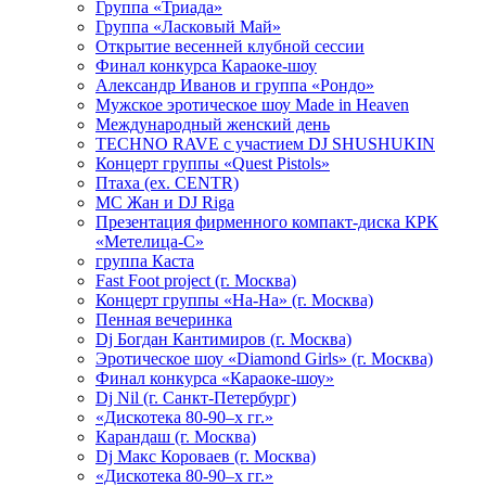
Группа «Триада»
Группа «Ласковый Май»
Открытие весенней клубной сессии
Финал конкурса Караоке-шоу
Александр Иванов и группа «Рондо»
Мужское эротическое шоу Made in Heaven
Международный женский день
TECHNO RAVE с участием DJ SHUSHUKIN
Концерт группы «Quest Pistols»
Птаха (ex. CENTR)
МС Жан и DJ Riga
Презентация фирменного компакт-диска КРК
«Метелица-С»
группа Каста
Fast Foot project (г. Москва)
Концерт группы «На-На» (г. Москва)
Пенная вечеринка
Dj Богдан Кантимиров (г. Москва)
Эротическое шоу «Diamond Girls» (г. Москва)
Финал конкурса «Караоке-шоу»
Dj Nil (г. Санкт-Петербург)
«Дискотека 80-90–х гг.»
Карандаш (г. Москва)
Dj Макс Короваев (г. Москва)
«Дискотека 80-90–х гг.»