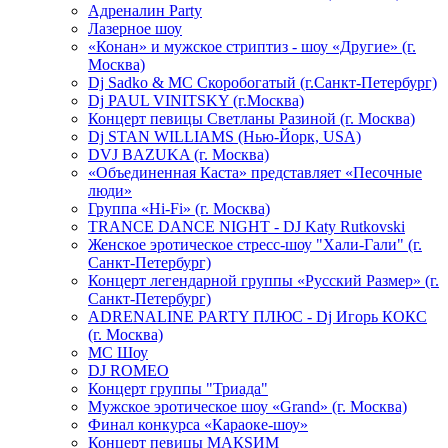
Адреналин Party
Лазерное шоу
«Конан» и мужское стриптиз - шоу «Другие» (г.
Москва)
Dj Sadko & МС Скоробогатый (г.Санкт-Петербург)
Dj PAUL VINITSKY (г.Москва)
Концерт певицы Светланы Разиной (г. Москва)
Dj STAN WILLIAMS (Нью-Йорк, USA)
DVJ BAZUKA (г. Москва)
«Объединенная Каста» представляет «Песочные
люди»
Группа «Hi-Fi» (г. Москва)
TRANCE DANCE NIGHT - DJ Katy Rutkovski
Женское эротическое стресс-шоу "Хали-Гали" (г.
Санкт-Петербург)
Концерт легендарной группы «Русский Размер» (г.
Санкт-Петербург)
ADRENALINE PARTY ПЛЮС - Dj Игорь КОКС
(г. Москва)
MC Шоу
DJ ROMEO
Концерт группы "Триада"
Мужское эротическое шоу «Grand» (г. Москва)
Финал конкурса «Караоке-шоу»
Концерт певицы МАКSИМ