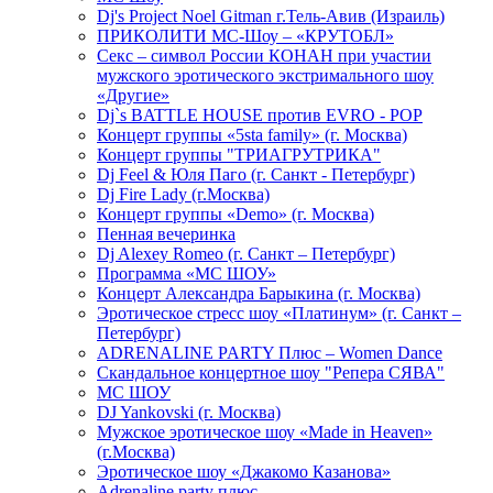
Dj's Project Noel Gitman г.Тель-Авив (Израиль)
ПРИКОЛИТИ МС-Шоу – «КРУТОБЛ»
Секс – символ России КОНАН при участии
мужского эротического экстримального шоу
«Другие»
Dj`s BATTLE HOUSE против EVRO - POP
Концерт группы «5sta family» (г. Москва)
Концерт группы "ТРИАГРУТРИКА"
Dj Feel & Юля Паго (г. Санкт - Петербург)
Dj Fire Lady (г.Москва)
Концерт группы «Demo» (г. Москва)
Пенная вечеринка
Dj Alexey Romeo (г. Санкт – Петербург)
Программа «МС ШОУ»
Концерт Александра Барыкина (г. Москва)
Эротическое стресс шоу «Платинум» (г. Санкт –
Петербург)
ADRENALINE PARTY Плюс – Women Dance
Скандальное концертное шоу "Репера СЯВА"
МС ШОУ
DJ Yankovski (г. Москва)
Мужское эротическое шоу «Made in Heaven»
(г.Москва)
Эротическое шоу «Джакомо Казанова»
Adrenaline party плюс