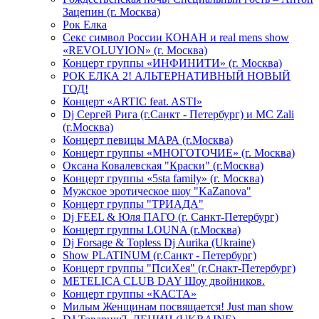
Зацепин (г. Москва)
Рок Елка
Секс символ России КОНАН и real mens show
«REVOLUYION» (г. Москва)
Концерт группы «ИНФИНИТИ» (г. Москва)
РОК ЕЛКА 2! АЛЬТЕРНАТИВНЫЙ НОВЫЙ
ГОД!
Концерт «ARTIC feat. ASTI»
Dj Сергей Рига (г.Санкт - Петербург) и MC Zali
(г.Москва)
Концерт певицы МАРА (г.Москва)
Концерт группы «МНОГОТОЧИЕ» (г. Москва)
Оксана Ковалевская "Краски" (г.Москва)
Концерт группы «5sta family» (г. Москва)
Мужское эротическое шоу "KaZanova"
Концерт группы "ТРИАДА"
Dj FEEL & Юля ПАГО (г. Санкт-Петербург)
Концерт группы LOUNA (г.Москва)
Dj Forsage & Topless Dj Aurika (Ukraine)
Show PLATINUM (г.Санкт - Петербург)
Концерт группы "ПсиХея" (г.Снакт-Петербург)
METELICA CLUB DAY Шоу двойников.
Концерт группы «КАСТА»
Милым Женщинам посвящается! Just man show