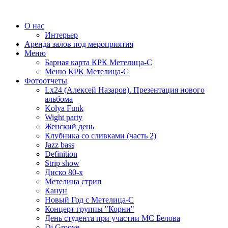
О нас
Интерьер
Аренда залов под мероприятия
Меню
Барная карта КРК Метелица-С
Меню КРК Метелица-С
Фотоотчеты
Lx24 (Алексей Назаров). Презентация нового
альбома
Kolya Funk
Wight party
Женский день
Клубника со сливками (часть 2)
Jazz bass
Definition
Strip show
Диско 80-х
Метелица стрип
Канун
Новый Год с Метелица-С
Концерт группы "Корни"
День студента при участии МС Белова
Dj Groove