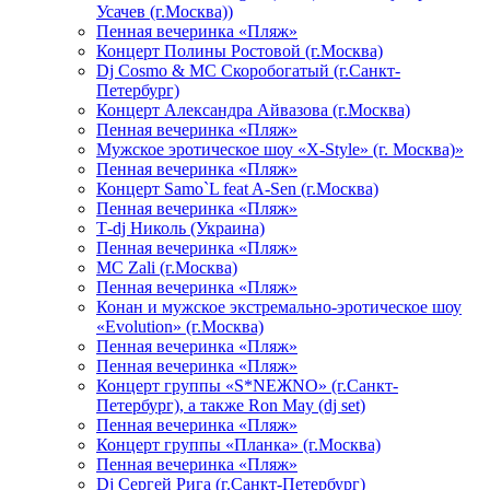
Усачев (г.Москва))
Пенная вечеринка «Пляж»
Концерт Полины Ростовой (г.Москва)
Dj Cosmo & МС Скоробогатый (г.Санкт-
Петербург)
Концерт Александра Айвазова (г.Москва)
Пенная вечеринка «Пляж»
Мужское эротическое шоу «X-Style» (г. Москва)»
Пенная вечеринка «Пляж»
Концерт Samo`L feat A-Sen (г.Москва)
Пенная вечеринка «Пляж»
Т-dj Николь (Украина)
Пенная вечеринка «Пляж»
МС Zali (г.Москва)
Пенная вечеринка «Пляж»
Конан и мужское экстремально-эротическое шоу
«Evolution» (г.Москва)
Пенная вечеринка «Пляж»
Пенная вечеринка «Пляж»
Концерт группы «S*NEЖNO» (г.Санкт-
Петербург), а также Ron May (dj set)
Пенная вечеринка «Пляж»
Концерт группы «Планка» (г.Москва)
Пенная вечеринка «Пляж»
Dj Сергей Рига (г.Санкт-Петербург)