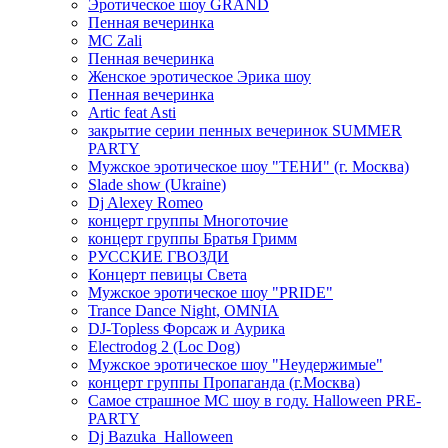
Эротическое шоу GRAND
Пенная вечеринка
MC Zali
Пенная вечеринка
Женское эротическое Эрика шоу
Пенная вечеринка
Artic feat Asti
закрытие серии пенных вечеринок SUMMER
PARTY
Мужское эротическое шоу "ТЕНИ" (г. Москва)
Slade show (Ukraine)
Dj Alexey Romeo
концерт группы Многоточие
концерт группы Братья Гримм
РУССКИЕ ГВОЗДИ
Концерт певицы Света
Мужское эротическое шоу "PRIDE"
Trance Dance Night, OMNIA
DJ-Topless Форсаж и Аурика
Electrodog 2 (Loc Dog)
Мужское эротическое шоу "Неудержимые"
концерт группы Пропаганда (г.Москва)
Самое страшное МС шоу в году. Halloween PRE-
PARTY
Dj Bazuka_Halloween