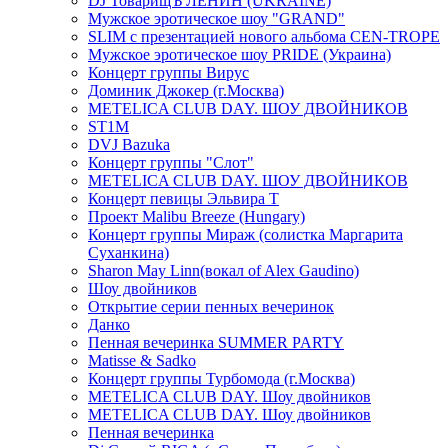
DJ ТоварищЪ ЛЕНИН (UKRAINE)
Мужское эротическое шоу "GRAND"
SLIM с презентацией нового альбома CEN-TROPE
Мужское эротическое шоу PRIDE (Украина)
Концерт группы Вирус
Доминик Джокер (г.Москва)
METELICA CLUB DAY. ШОУ ДВОЙНИКОВ
ST1M
DVJ Bazuka
Концерт группы "Слот"
METELICA CLUB DAY. ШОУ ДВОЙНИКОВ
Концерт певицы Эльвира Т
Проект Malibu Breeze (Hungary)
Концерт группы Мираж (солистка Маргарита
Суханкина)
Sharon May Linn(вокал of Alex Gaudino)
Шоу двойников
Открытие серии пенных вечеринок
Данко
Пенная вечеринка SUMMER PARTY
Matisse & Sadko
Концерт группы Турбомода (г.Москва)
METELICA CLUB DAY. Шоу двойников
METELICA CLUB DAY. Шоу двойников
Пенная вечеринка