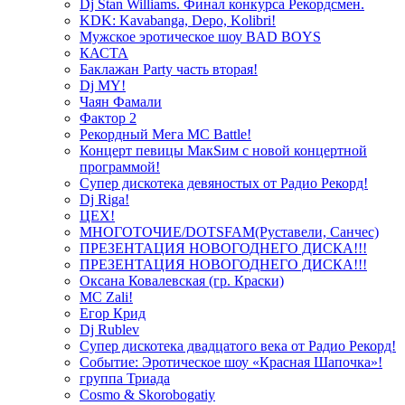
Dj Stan Williams. Финал конкурса Рекордсмен.
KDK: Kavabanga, Depo, Kolibri!
Мужское эротическое шоу BAD BOYS
КАСТА
Баклажан Party часть вторая!
Dj MY!
Чаян Фамали
Фактор 2
Рекордный Мега МС Battle!
Концерт певицы МакSим с новой концертной
программой!
Супер дискотека девяностых от Радио Рекорд!
Dj Riga!
ЦЕХ!
МНОГОТОЧИЕ/DOTSFAM(Руставели, Санчес)
ПРЕЗЕНТАЦИЯ НОВОГОДНЕГО ДИСКА!!!
ПРЕЗЕНТАЦИЯ НОВОГОДНЕГО ДИСКА!!!
Оксана Ковалевская (гр. Краски)
MC Zali!
Егор Крид
Dj Rublev
Супер дискотека двадцатого века от Радио Рекорд!
Событие: Эротическое шоу «Красная Шапочка»!
группа Триада
Cosmo & Skorobogatiy