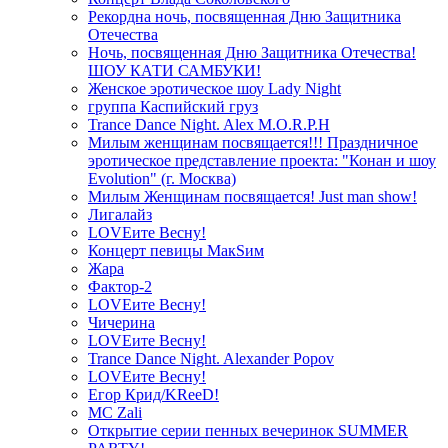
Рекордна ночь, посвященная Дню Защитника
Отечества
Ночь, посвященная Дню Защитника Отечества!
ШОУ КАТИ САМБУКИ!
Женское эротическое шоу Lady Night
группа Каспийский груз
Trance Dance Night. Alex M.O.R.P.H
Милым женщинам посвящается!!! Праздничное
эротическое представление проекта: "Конан и шоу
Evolution" (г. Москва)
Милым Женщинам посвящается! Just man show!
Лигалайз
LOVEите Весну!
Концерт певицы МакSим
Жара
Фактор-2
LOVEите Весну!
Чичерина
LOVEите Весну!
Trance Dance Night. Alexander Popov
LOVEите Весну!
Егор Крид/KReeD!
MC Zali
Открытие серии пенных вечеринок SUMMER