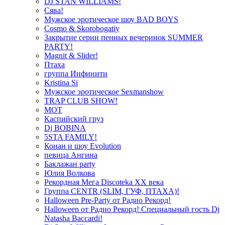
DJ STAN WILLIAMS!
Сява!
Мужское эротическое шоу BAD BOYS
Cosmo & Skorobogatiy
Закрытие серии пенных вечеринок SUMMER
PARTY!
Magnit & Slider!
Птаха
группа Инфинити
Kristina Si
Мужское эротическое Sexmanshow
TRAP CLUB SHOW!
МОТ
Каспийский груз
Dj BOBINA
5STA FAMILY!
Конан и шоу Evolution
певица Ангина
Баклажан party
Юлия Волкова
Рекордная Мега Discoteka XX века
Группа CENTR (SLIM, ГУФ, ПТАХА)!
Halloween Pre-Party от Радио Рекорд!
Halloween от Радио Рекорд! Специальный гость Dj
Natasha Baccardi!