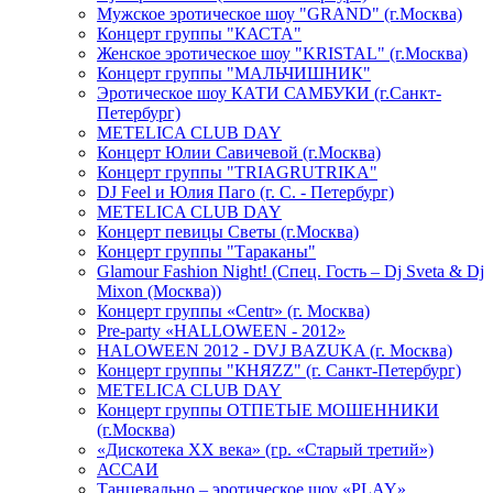
Мужское эротическое шоу "GRAND" (г.Москва)
Концерт группы "КАСТА"
Женское эротическое шоу "KRISTAL" (г.Москва)
Концерт группы "МАЛЬЧИШНИК"
Эротическое шоу КАТИ САМБУКИ (г.Санкт-
Петербург)
METELICA CLUB DAY
Концерт Юлии Савичевой (г.Москва)
Концерт группы "TRIAGRUTRIKA"
DJ Feel и Юлия Паго (г. С. - Петербург)
METELICA CLUB DAY
Концерт певицы Светы (г.Москва)
Концерт группы "Тараканы"
Glamour Fashion Night! (Спец. Гость – Dj Sveta & Dj
Mixon (Москва))
Концерт группы «Centr» (г. Москва)
Pre-party «HALLOWEEN - 2012»
HALOWEEN 2012 - DVJ BAZUKA (г. Москва)
Концерт группы "КНЯZZ" (г. Санкт-Петербург)
METELICA CLUB DAY
Концерт группы ОТПЕТЫЕ МОШЕННИКИ
(г.Москва)
«Дискотека ХХ века» (гр. «Старый третий»)
АССАИ
Танцевально – эротическое шоу «PLAY»