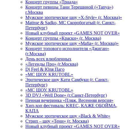
Концерт группы «Триада»
Концерт певицы Тани Терешиной («Tanya»)
г.Москва
Мужское эротическое шоу «X-Style» (г. Москва)»
Matissе & Sadko, MC Скоробогатый (г. Санкт-
Петербург)
Новый клубный проект «GAMES NOT OVER»
Концерт группы «Краски» (г. Москва)
Мужское эротическое шоу «Mafia» (г. Москва)»
Концерт топового исполнителя «Джиган»
(г.Москва)
День всех влюбленных
«Легенды Про» (г.Москва)
Dj Feel & Юля Паго
«МС ШОУ. KRUTOBL»
Эротическое шоу Кати Самбуки (г. Санкт-
Петербург)
«МС ШОУ. KRUTOBL»
3D DVJ «Well Done» (г.Санкт-Петербург)
Пенная вечеринка «Пляж. Весенняя версия»
Хип-хоп фестиваль: KREC, КАЖЕ ОБОЙМА,
КАПА
Мужское эротическое шоу «Black & White»
Стрип – шоу «Тени» (г. Москва)
Новый клубный проект «GAMES NOT OVER»