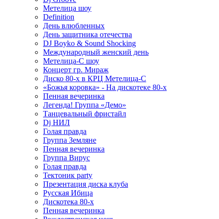
Метелица шоу
Definition
День влюбленных
День защитника отечества
DJ Boyko & Sound Shocking
Международный женский день
Метелица-С шоу
Концерт гр. Мираж
Диско 80-х в КРЦ Метелица-С
«Божья коровка» - На дискотеке 80-х
Пенная вечеринка
Легенда! Группа «Демо»
Танцевальный фристайл
Dj НИЛ
Голая правда
Группа Земляне
Пенная вечеринка
Группа Вирус
Голая правда
Тектоник party
Презентация диска клуба
Русская Ибица
Дискотека 80-х
Пенная вечеринка