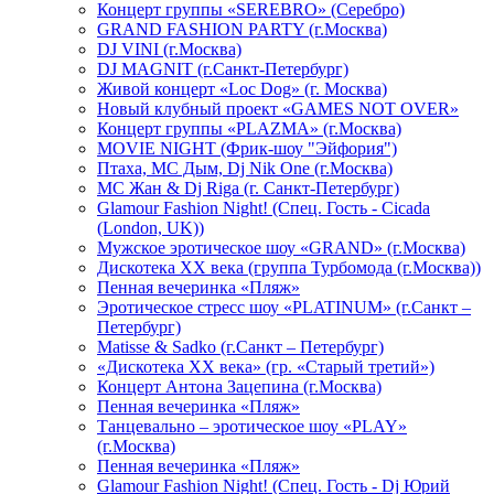
Концерт группы «SEREBRO» (Серебро)
GRAND FASHION PARTY (г.Москва)
DJ VINI (г.Москва)
DJ MAGNIT (г.Санкт-Петербург)
Живой концерт «Loc Dog» (г. Москва)
Новый клубный проект «GAMES NOT OVER»
Концерт группы «PLAZMA» (г.Москва)
MOVIE NIGHT (Фрик-шоу "Эйфория")
Птаха, МС Дым, Dj Nik One (г.Москва)
МС Жан & Dj Riga (г. Санкт-Петербург)
Glamour Fashion Night! (Спец. Гость - Cicada
(London, UK))
Мужское эротическое шоу «GRAND» (г.Москва)
Дискотека XX века (группа Турбомода (г.Москва))
Пенная вечеринка «Пляж»
Эротическое стресс шоу «PLATINUM» (г.Санкт –
Петербург)
Matisse & Sadko (г.Санкт – Петербург)
«Дискотека ХХ века» (гр. «Старый третий»)
Концерт Антона Зацепина (г.Москва)
Пенная вечеринка «Пляж»
Танцевально – эротическое шоу «PLAY»
(г.Москва)
Пенная вечеринка «Пляж»
Glamour Fashion Night! (Спец. Гость - Dj Юрий