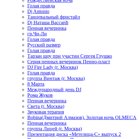
Рождественская ночь
Голая правда
Dj Antonio
Танцевальный фристайл
Dj Наташа Baccardi
Пенная вечеринка
гр.Чи-Ли
Голая правда
Русский размер
Голая правда
Тарзан шоу при участии Сергея Глушко
Серия пенных вечеринок Пенно-пласт
DJ Fire Lady (г. Москва)
Голая правда
группа Винтаж (г. Москва)
8 Марта
Международный день DJ
Рома Жуков
Пенная вечеринка
Света (г. Москва)
Звуковая терапия
Bobina(Дмитрий Алмазов). Золотая ночь OLMECA
Пенная вечеринка
группа Лицей (г. Москва)
Презентация диска «Метелица-С» выпуск 2