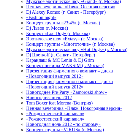
Мужское эротическое шоу «Grand» (г. Москва)
Пенная вечеринка «Пляж. Осенняя версия»
Dj Alexey Romeo (г. Санкт - Петербург)
«Fashion night»
Концерт группы «23:45» (г. Москва)
Dj Львов (г. Москва)
Концерт «Loc Dog» (г. Москва)
Эротическое шоу «Extasy» (г. Москва)
Концерт группы «Многоточие» (г. Москва)
Мужское эротическое шоу «Hot Dogs» (г. Москва)
Dj Цветкоff (г. Санкт - Петербург)
Карандаш & МС Lenin & Dj Grim
Концерт певицы МАКSIМ (г. Москва)
Презентация фирменного компакт – диска
«Новогодний выпуск 2012»
Презентация фирменного компакт – диска
«Новогодний выпуск 2012»
Новогоднее Pre-Party «Zamorozki show»
Новогодняя ночь 2012
Tom Boxer feat Morena (Венгрия)
Пенная вечеринка «Пляж. Новогодняя версия»
«Рождественский карнавал»
«Рождественский карнавал»
Новогодняя ночь 2012 «по-старому»
Концерт группы «VIRUS» (г. Москва)