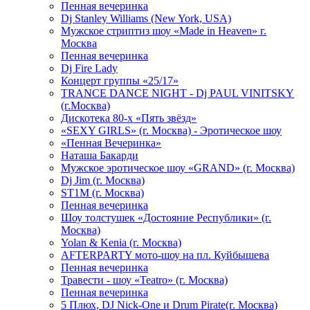
Пенная вечеринка
Dj Stanley Williams (New York, USA)
Мужское стриптиз шоу «Made in Heaven» г.
Москва
Пенная вечеринка
Dj Fire Lady
Концерт группы «25/17»
TRANCE DANCE NIGHT - Dj PAUL VINITSKY
(г.Москва)
Дискотека 80-х «Пять звёзд»
«SEXY GIRLS» (г. Москва) - Эротическое шоу
«Пенная Вечеринка»
Hаташа Бакарди
Мужское эротическое шоу «GRAND» (г. Москва)
Dj Jim (г. Москва)
ST1M (г. Москва)
Пенная вечеринка
Шоу толстушек «Достояние Республики» (г.
Москва)
Yolan & Kenia (г. Москва)
AFTERPARTY мото-шоу на пл. Куйбышева
Пенная вечеринка
Травести - шоу «Teatro» (г. Москва)
Пенная вечеринка
5 Плюх, DJ Nick-One и Drum Pirate(г. Москва)