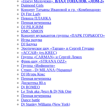
«Поезд Молодежи».
ВЛАД ТОПАЛОВ. «ДОМ-2»
Daimond Girls
Концерт Татьяны Ивановой и гр. «Комбинация»
Dj Fire Lady
Певица ПЛАНКА
Пенная вечеринка
DJ PILIGRIM
DMC SIMON
Концерт музыкантов группы «ПАРК ГОРЬКОГО»
Игры разума
DJ Базука
Эротическое шоу «Тарзан» и Сергей Глушко
«АССАИ» (ex-KREC)
Группа «CARMAN» и Сергей Лемох
Фрик-шоу «STRANA OZZ»
Группа «Инфинити»
Стрип - Dj MILANA (Украина)
DJ Игорь Кокс
Пенная вечеринка
Дискотека 80-х
Dj ROMEO
Le Truk aka Децл & Dj Nik One
Пенная вечеринка
Dance battle
Dj Stanley Williams (New York)