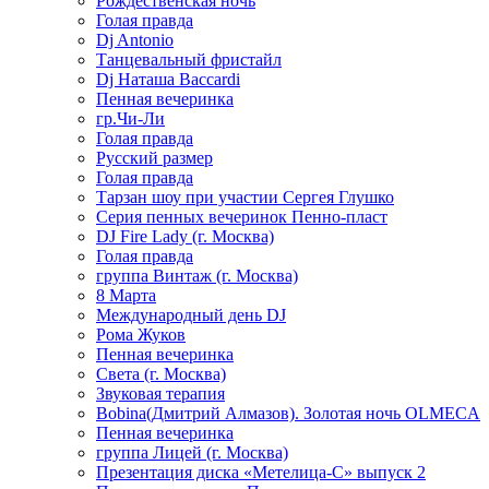
Рождественская ночь
Голая правда
Dj Antonio
Танцевальный фристайл
Dj Наташа Baccardi
Пенная вечеринка
гр.Чи-Ли
Голая правда
Русский размер
Голая правда
Тарзан шоу при участии Сергея Глушко
Серия пенных вечеринок Пенно-пласт
DJ Fire Lady (г. Москва)
Голая правда
группа Винтаж (г. Москва)
8 Марта
Международный день DJ
Рома Жуков
Пенная вечеринка
Света (г. Москва)
Звуковая терапия
Bobina(Дмитрий Алмазов). Золотая ночь OLMECA
Пенная вечеринка
группа Лицей (г. Москва)
Презентация диска «Метелица-С» выпуск 2