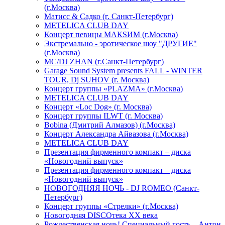
(г.Москва)
Матисс & Садко (г. Санкт-Петербург)
METELICA CLUB DAY
Концерт певицы МАКSИМ (г.Москва)
Экстремально - эротическое шоу "ДРУГИЕ"
(г.Москва)
МС/DJ ZHAN (г.Санкт-Петербург)
Garage Sound System presents FALL - WINTER
TOUR, Dj SUHOV (г. Москва)
Концерт группы «PLAZMA» (г.Москва)
METELICA CLUB DAY
Концерт «Loc Dog» (г. Москва)
Концерт группы ILWT (г. Москва)
Bobina (Дмитрий Алмазов) (г.Москва)
Концерт Александра Айвазова (г.Москва)
METELICA CLUB DAY
Презентация фирменного компакт – диска
«Новогодний выпуск»
Презентация фирменного компакт – диска
«Новогодний выпуск»
НОВОГОДНЯЯ НОЧЬ - DJ ROMEO (Санкт-
Петербург)
Концерт группы «Стрелки» (г.Москва)
Новогодняя DISCOтека ХХ века
Рождественская ночь! Специальный гость – Антон