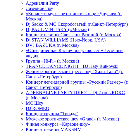
Адреналин Party
Лазерное шоу
«Конан» и мужское стриптиз - шоу «Другие» (г.
Москва)
Dj Sadko & МС Скоробогатый (г.Санкт-Петербург)
Dj PAUL VINITSKY (г.Москва)
Концерт певицы Светланы Разиной (г. Москва)
Dj STAN WILLIAMS (Нью-Йорк, USA)
DVJ BAZUKA (г. Москва)
«Объединенная Каста» представляет «Песочные
люди»
Группа «Hi-Fi» (г. Москва)
TRANCE DANCE NIGHT - DJ Katy Rutkovski
Женское эротическое стресс-шоу "Хали-Гали" (г.
Санкт-Петербург)
Концерт легендарной группы «Русский Размер» (г.
Санкт-Петербург)
ADRENALINE PARTY ПЛЮС - Dj Игорь КОКС
(г. Москва)
MC Шоу
DJ ROMEO
Концерт группы "Триада"
Мужское эротическое шоу «Grand» (г. Москва)
Финал конкурса «Караоке-шоу»
Концерт певицы МАКSИМ