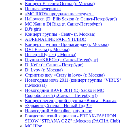
Концерт Евгения Осина (г. Москва)
Пенная вечеринка
«МС ШОУ» продолжение следует...
Halloween (Dj Ellis Sexton (г. Санкт-Петербург))
МС Жан и Dj Riga (г. Санкт-Петербург)
DJ's girls
Концерт группы «Centr» (г. Москва)
ADRENALINE PARTY ПЛЮС
Концерт группы «Пропаганда» (г. Москва)
DVJ Electra (г. Москва)
Певец «Шура» (г. Москва)
Группа «KREC» (г. Санкт-Петербург)
Dj Kefir (г. Санкт - Петербург)
Dj Lvov (г. Москва)
Стриптиз шоу «Crazy in love» (г. Москва)
Новогодняя ночь 2011 (концерт группы "VIRUS"
(г.Москва))
Новогодний RAVE 2011 (Dj Sadko и MC
Скоробогатый (г.Санкт – Петербург))
Концерт легендарной группы «Волга – Волга»
«Здравствуй пена – Новый Год!!!»
Новогодний Adrenaline party плюс
Рождественский карнавал - FREAK-FASHION
SHOW "STRANA OZZ" г.Москва (PACHA Club)
MC Шоу