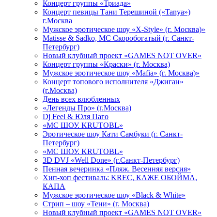
Концерт группы «Триада»
Концерт певицы Тани Терешиной («Tanya»)
г.Москва
Мужское эротическое шоу «X-Style» (г. Москва)»
Matissе & Sadko, MC Скоробогатый (г. Санкт-
Петербург)
Новый клубный проект «GAMES NOT OVER»
Концерт группы «Краски» (г. Москва)
Мужское эротическое шоу «Mafia» (г. Москва)»
Концерт топового исполнителя «Джиган»
(г.Москва)
День всех влюбленных
«Легенды Про» (г.Москва)
Dj Feel & Юля Паго
«МС ШОУ. KRUTOBL»
Эротическое шоу Кати Самбуки (г. Санкт-
Петербург)
«МС ШОУ. KRUTOBL»
3D DVJ «Well Done» (г.Санкт-Петербург)
Пенная вечеринка «Пляж. Весенняя версия»
Хип-хоп фестиваль: KREC, КАЖЕ ОБОЙМА,
КАПА
Мужское эротическое шоу «Black & White»
Стрип – шоу «Тени» (г. Москва)
Новый клубный проект «GAMES NOT OVER»