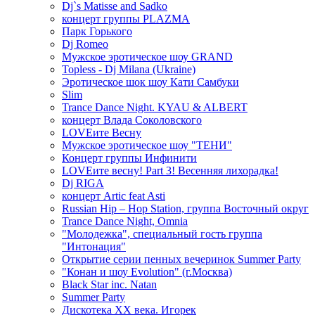
Dj`s Matisse and Sadko
концерт группы PLAZMA
Парк Горького
Dj Romeo
Мужское эротическое шоу GRAND
Topless - Dj Milana (Ukraine)
Эротическое шок шоу Кати Самбуки
Slim
Trance Dance Night. KYAU & ALBERT
концерт Влада Соколовского
LOVEите Весну
Мужское эротическое шоу "ТЕНИ"
Концерт группы Инфинити
LOVEите весну! Part 3! Весенняя лихорадка!
Dj RIGA
концерт Artic feat Asti
Russian Hip – Hop Station, группа Восточный округ
Trance Dance Night, Omnia
"Молодежка", специальный гость группа
"Интонация"
Открытие серии пенных вечеринок Summer Party
"Конан и шоу Evolution" (г.Москва)
Black Star inc. Natan
Summer Party
Дискотека ХХ века. Игорек