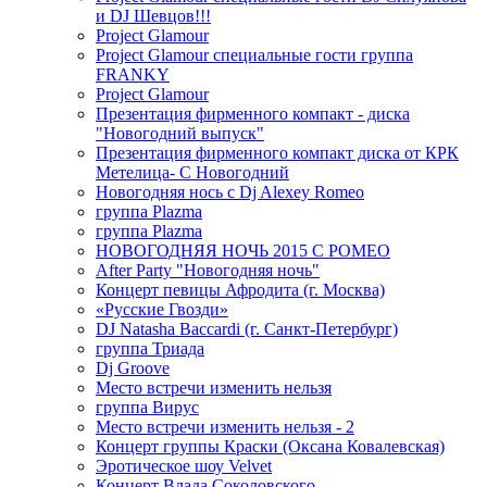
и DJ Шевцов!!!
Project Glamour
Project Glamour специальные гости группа
FRANKY
Project Glamour
Презентация фирменного компакт - диска
"Новогодний выпуск"
Презентация фирменного компакт диска от КРК
Метелица- С Новогодний
Новогодняя нось с Dj Alexey Romeo
группа Plazma
группа Plazma
НОВОГОДНЯЯ НОЧЬ 2015 C РОМЕО
After Party "Новогодняя ночь"
Концерт певицы Афродита (г. Москва)
«Русские Гвозди»
DJ Natasha Baccardi (г. Санкт-Петербург)
группа Триада
Dj Groove
Место встречи изменить нельзя
группа Вирус
Место встречи изменить нельзя - 2
Концерт группы Краски (Оксана Ковалевская)
Эротическое шоу Velvet
Концерт Влада Соколовского