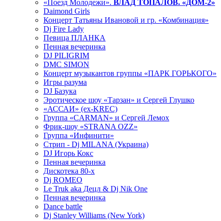
«Поезд Молодежи».
ВЛАД ТОПАЛОВ. «ДОМ-2»
Daimond Girls
Концерт Татьяны Ивановой и гр. «Комбинация»
Dj Fire Lady
Певица ПЛАНКА
Пенная вечеринка
DJ PILIGRIM
DMC SIMON
Концерт музыкантов группы «ПАРК ГОРЬКОГО»
Игры разума
DJ Базука
Эротическое шоу «Тарзан» и Сергей Глушко
«АССАИ» (ex-KREC)
Группа «CARMAN» и Сергей Лемох
Фрик-шоу «STRANA OZZ»
Группа «Инфинити»
Стрип - Dj MILANA (Украина)
DJ Игорь Кокс
Пенная вечеринка
Дискотека 80-х
Dj ROMEO
Le Truk aka Децл & Dj Nik One
Пенная вечеринка
Dance battle
Dj Stanley Williams (New York)