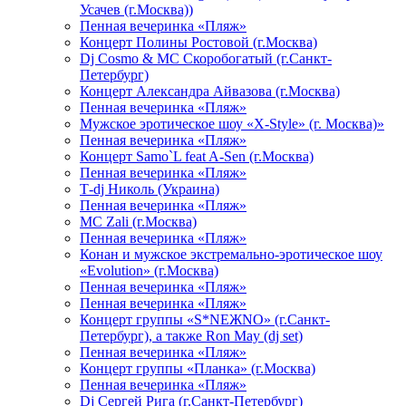
Усачев (г.Москва))
Пенная вечеринка «Пляж»
Концерт Полины Ростовой (г.Москва)
Dj Cosmo & МС Скоробогатый (г.Санкт-
Петербург)
Концерт Александра Айвазова (г.Москва)
Пенная вечеринка «Пляж»
Мужское эротическое шоу «X-Style» (г. Москва)»
Пенная вечеринка «Пляж»
Концерт Samo`L feat A-Sen (г.Москва)
Пенная вечеринка «Пляж»
Т-dj Николь (Украина)
Пенная вечеринка «Пляж»
МС Zali (г.Москва)
Пенная вечеринка «Пляж»
Конан и мужское экстремально-эротическое шоу
«Evolution» (г.Москва)
Пенная вечеринка «Пляж»
Пенная вечеринка «Пляж»
Концерт группы «S*NEЖNO» (г.Санкт-
Петербург), а также Ron May (dj set)
Пенная вечеринка «Пляж»
Концерт группы «Планка» (г.Москва)
Пенная вечеринка «Пляж»
Dj Сергей Рига (г.Санкт-Петербург)