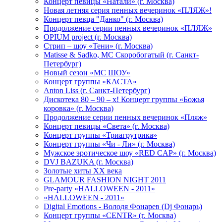
Концерт певицы «Натали» (г. Москва)
Новая летняя серия пенных вечеринок «ПЛЯЖ»!
Концерт певца "Данко" (г. Москва)
Продолжение серии пенных вечеринок «ПЛЯЖ»
OPIUM project (г. Москва)
Стрип – шоу «Тени» (г. Москва)
Matissе & Sadko, MC Скоробогатый (г. Санкт-
Петербург)
Новый сезон «МС ШОУ»
Концерт группы «КАСТА»
Anton Liss (г. Санкт-Петербург)
Дискотека 80 – 90 – х! Концерт группы «Божья
коровка» (г. Москва)
Продолжение серии пенных вечеринок «Пляж»
Концерт певицы «Света» (г. Москва)
Концерт группы «Триагрутрика»
Концерт группы «Чи - Ли» (г. Москва)
Мужское эротическое шоу «RED CAP» (г. Москва)
DVJ BAZUKA (г. Москва)
Золотые хиты XX века
GLAMOUR FASHION NIGHT 2011
Pre-party «HALLOWEEN - 2011»
«HALLOWEEN - 2011»
Digital Emotions - Володя Фонарев (Dj Фонарь)
Концерт группы «CENTR» (г. Москва)