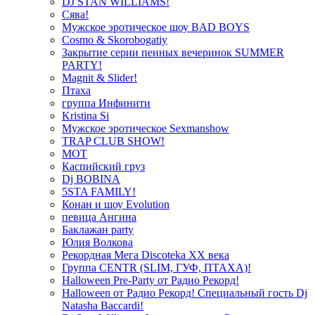
DJ STAN WILLIAMS!
Сява!
Мужское эротическое шоу BAD BOYS
Cosmo & Skorobogatiy
Закрытие серии пенных вечеринок SUMMER
PARTY!
Magnit & Slider!
Птаха
группа Инфинити
Kristina Si
Мужское эротическое Sexmanshow
TRAP CLUB SHOW!
МОТ
Каспийский груз
Dj BOBINA
5STA FAMILY!
Конан и шоу Evolution
певица Ангина
Баклажан party
Юлия Волкова
Рекордная Мега Discoteka XX века
Группа CENTR (SLIM, ГУФ, ПТАХА)!
Halloween Pre-Party от Радио Рекорд!
Halloween от Радио Рекорд! Специальный гость Dj
Natasha Baccardi!