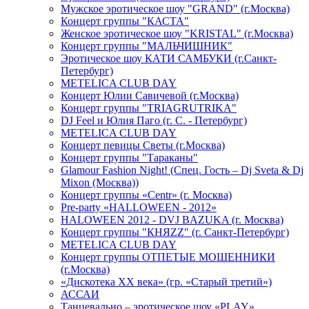
Мужское эротическое шоу "GRAND" (г.Москва)
Концерт группы "КАСТА"
Женское эротическое шоу "KRISTAL" (г.Москва)
Концерт группы "МАЛЬЧИШНИК"
Эротическое шоу КАТИ САМБУКИ (г.Санкт-
Петербург)
METELICA CLUB DAY
Концерт Юлии Савичевой (г.Москва)
Концерт группы "TRIAGRUTRIKA"
DJ Feel и Юлия Паго (г. С. - Петербург)
METELICA CLUB DAY
Концерт певицы Светы (г.Москва)
Концерт группы "Тараканы"
Glamour Fashion Night! (Спец. Гость – Dj Sveta & Dj
Mixon (Москва))
Концерт группы «Centr» (г. Москва)
Pre-party «HALLOWEEN - 2012»
HALOWEEN 2012 - DVJ BAZUKA (г. Москва)
Концерт группы "КНЯZZ" (г. Санкт-Петербург)
METELICA CLUB DAY
Концерт группы ОТПЕТЫЕ МОШЕННИКИ
(г.Москва)
«Дискотека ХХ века» (гр. «Старый третий»)
АССАИ
Танцевально – эротическое шоу «PLAY»