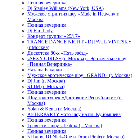
Пенная вечеринка
Dj Stanley Williams (New York, USA)
Мужское стриптиз шоу «Made in Heaven» г.
Москва
Пенная вечеринка
Dj Fire Lady
Концерт группы «25/17»
TRANCE DANCE NIGHT - Dj PAUL VINITSKY
(г.Москва)
Дискотека 80-х «Пять звёзд»
«SEXY GIRLS» (г. Москва) - Эротическое шоу
«Пенная Вечеринка»
Hаташа Бакарди
Мужское эротическое шоу «GRAND» (г. Москва)
Dj Jim (г. Москва)
ST1M (г. Москва)
Пенная вечеринка
Шоу толстушек «Достояние Республики» (г.
Москва)
Yolan & Kenia (г. Москва)
AFTERPARTY мото-шоу на пл. Куйбышева
Пенная вечеринка
Травести - шоу «Teatro» (г. Москва)
Пенная вечеринка
5 Плюх, DJ Nick-One и Drum Pirate(г. Москва)