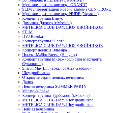
DJ ТоварищЪ ЛЕНИН (UKRAINE)
Мужское эротическое шоу "GRAND"
SLIM с презентацией нового альбома CEN-TROPE
Мужское эротическое шоу PRIDE (Украина)
Концерт группы Вирус
Доминик Джокер (г.Москва)
METELICA CLUB DAY. ШОУ ДВОЙНИКОВ
ST1M
DVJ Bazuka
Концерт группы "Слот"
METELICA CLUB DAY. ШОУ ДВОЙНИКОВ
Концерт певицы Эльвира Т
Проект Malibu Breeze (Hungary)
Концерт группы Мираж (солистка Маргарита
Суханкина)
Sharon May Linn(вокал of Alex Gaudino)
Шоу двойников
Открытие серии пенных вечеринок
Данко
Пенная вечеринка SUMMER PARTY
Matisse & Sadko
Концерт группы Турбомода (г.Москва)
METELICA CLUB DAY. Шоу двойников
METELICA CLUB DAY. Шоу двойников
Пенная вечеринка