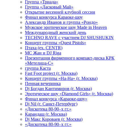
Группа «Триада»
Группа «Ласковый Май»
Открытие весенней клубной сессии
Финал конкурса Караоке-шоу
Александр Иванов и группа «Рондо»
Мужское эротическое шоу Made in Heaven
Международный женский день
TECHNO RAVE с участием DJ SHUSHUKIN
Концерт группы «Quest Pistols»
Птаха (ex. CENTR)
МС Жан и DJ Riga
Презентация фирменного компакт-диска КРК
«Метелица-С»
группа Каста
Fast Foot project (г. Москва)
Концерт группы «На-На» (г. Москва)
Пенная вечеринка
Dj Богдан Кантимиров (г. Москва)
Эротическое шоу «Diamond Girls» (г. Москва)
Финал конкурса «Караоке-шоу»
Dj Nil (г. Санкт-Петербург)
«Дискотека 80-90–х гг.»
Карандаш (г. Москва)
Dj Макс Короваев (г. Москва)
«Дискотека 80-90–х гг.»