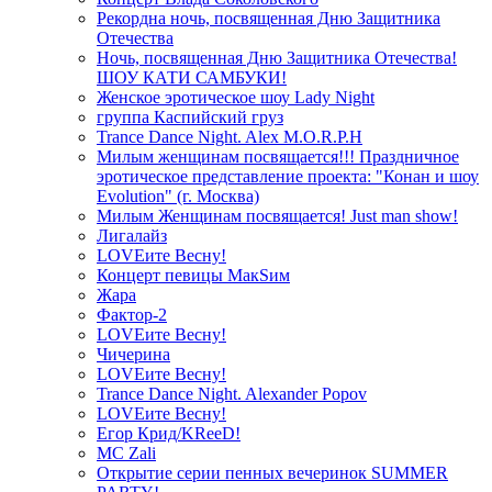
Рекордна ночь, посвященная Дню Защитника
Отечества
Ночь, посвященная Дню Защитника Отечества!
ШОУ КАТИ САМБУКИ!
Женское эротическое шоу Lady Night
группа Каспийский груз
Trance Dance Night. Alex M.O.R.P.H
Милым женщинам посвящается!!! Праздничное
эротическое представление проекта: "Конан и шоу
Evolution" (г. Москва)
Милым Женщинам посвящается! Just man show!
Лигалайз
LOVEите Весну!
Концерт певицы МакSим
Жара
Фактор-2
LOVEите Весну!
Чичерина
LOVEите Весну!
Trance Dance Night. Alexander Popov
LOVEите Весну!
Егор Крид/KReeD!
MC Zali
Открытие серии пенных вечеринок SUMMER