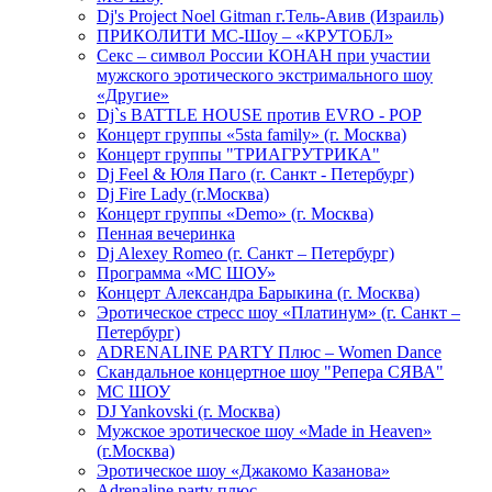
Dj's Project Noel Gitman г.Тель-Авив (Израиль)
ПРИКОЛИТИ МС-Шоу – «КРУТОБЛ»
Секс – символ России КОНАН при участии
мужского эротического экстримального шоу
«Другие»
Dj`s BATTLE HOUSE против EVRO - POP
Концерт группы «5sta family» (г. Москва)
Концерт группы "ТРИАГРУТРИКА"
Dj Feel & Юля Паго (г. Санкт - Петербург)
Dj Fire Lady (г.Москва)
Концерт группы «Demo» (г. Москва)
Пенная вечеринка
Dj Alexey Romeo (г. Санкт – Петербург)
Программа «МС ШОУ»
Концерт Александра Барыкина (г. Москва)
Эротическое стресс шоу «Платинум» (г. Санкт –
Петербург)
ADRENALINE PARTY Плюс – Women Dance
Скандальное концертное шоу "Репера СЯВА"
МС ШОУ
DJ Yankovski (г. Москва)
Мужское эротическое шоу «Made in Heaven»
(г.Москва)
Эротическое шоу «Джакомо Казанова»
Adrenaline party плюс