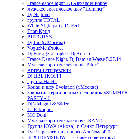
Trance dance night. Dj Alexander Popov
мужское эротическое шоу "Hummer"
Dj Nejtrino
группа TOTAL
White Night party, Dj Feel
Егор Крид
BIFFGUYS
Dj Jim (г. Москва)
VogueMenProject
Dj Forsage и Topless Dj Aurika
Trance Dance Night, Dj Damian Wasse 5.07.14
Мужское эротическое шоу "Pride"
Артем Татищевский
Dj ЦВЕТКOFF!
группа На-На
Конан и шоу Evolution (г.Москва)
Закрытие серии пенных вечеринок «SUMMER
PARTY»!!!
Dj`s Magnit & Slider
La Fabrique!
MC Doni
Мужское эротическое шоу GRAND
Группа IOWA (Айова), г. Санкт-Петербург
Гуф! Презентация нового Альбома 420!
SEXTREMSHOW — Самое горячее шоу!