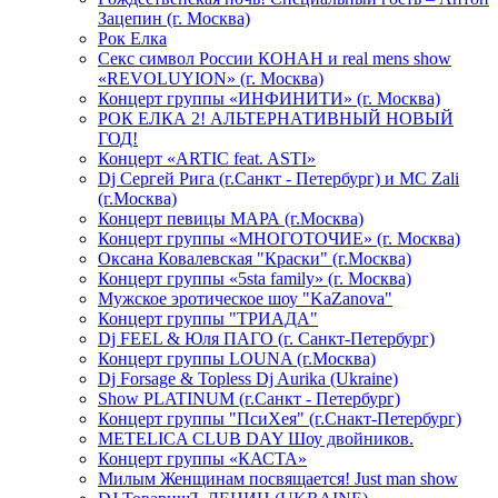
Зацепин (г. Москва)
Рок Елка
Секс символ России КОНАН и real mens show
«REVOLUYION» (г. Москва)
Концерт группы «ИНФИНИТИ» (г. Москва)
РОК ЕЛКА 2! АЛЬТЕРНАТИВНЫЙ НОВЫЙ
ГОД!
Концерт «ARTIC feat. ASTI»
Dj Сергей Рига (г.Санкт - Петербург) и MC Zali
(г.Москва)
Концерт певицы МАРА (г.Москва)
Концерт группы «МНОГОТОЧИЕ» (г. Москва)
Оксана Ковалевская "Краски" (г.Москва)
Концерт группы «5sta family» (г. Москва)
Мужское эротическое шоу "KaZanova"
Концерт группы "ТРИАДА"
Dj FEEL & Юля ПАГО (г. Санкт-Петербург)
Концерт группы LOUNA (г.Москва)
Dj Forsage & Topless Dj Aurika (Ukraine)
Show PLATINUM (г.Санкт - Петербург)
Концерт группы "ПсиХея" (г.Снакт-Петербург)
METELICA CLUB DAY Шоу двойников.
Концерт группы «КАСТА»
Милым Женщинам посвящается! Just man show