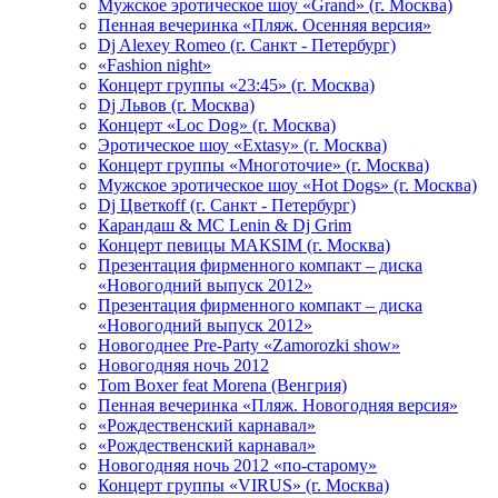
Мужское эротическое шоу «Grand» (г. Москва)
Пенная вечеринка «Пляж. Осенняя версия»
Dj Alexey Romeo (г. Санкт - Петербург)
«Fashion night»
Концерт группы «23:45» (г. Москва)
Dj Львов (г. Москва)
Концерт «Loc Dog» (г. Москва)
Эротическое шоу «Extasy» (г. Москва)
Концерт группы «Многоточие» (г. Москва)
Мужское эротическое шоу «Hot Dogs» (г. Москва)
Dj Цветкоff (г. Санкт - Петербург)
Карандаш & МС Lenin & Dj Grim
Концерт певицы МАКSIМ (г. Москва)
Презентация фирменного компакт – диска
«Новогодний выпуск 2012»
Презентация фирменного компакт – диска
«Новогодний выпуск 2012»
Новогоднее Pre-Party «Zamorozki show»
Новогодняя ночь 2012
Tom Boxer feat Morena (Венгрия)
Пенная вечеринка «Пляж. Новогодняя версия»
«Рождественский карнавал»
«Рождественский карнавал»
Новогодняя ночь 2012 «по-старому»
Концерт группы «VIRUS» (г. Москва)