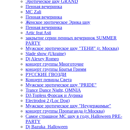
Эротическое шоу GRAND
Пенная вечеринка
MC Zali
Пенная вечеринка
Женское эротическое Эрика шоу
Пенная вечеринка
Artic feat Asti
закрытие серии пенных вечеринок SUMMER
PARTY
Мужское эротическое шоу "ТЕНИ" (г. Москва)
Slade show (Ukraine)
Dj Alexey Romeo
концерт группы Многоточие
концерт группы Братья Гримм
РУССКИЕ ГВОЗДИ
Концерт певицы Света
Мужское эротическое шоу "PRIDE"
Trance Dance Night, OMNIA
DJ-Topless Форсаж и Аурика
Electrodog 2 (Loc Dog)
Мужское эротическое шоу "Неудержимые"
концерт группы Пропаганда (г.Москва)
Самое страшное МС шоу в году. Halloween PRE-
PARTY
Dj Bazuka_Halloween