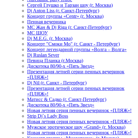
Сергей Глушко и Тарзан шоу (г. Москва)
Dj Anton Liss (г. Санкт-Петербург)
Концерт группы «Centr» (г. Москва)
Пенная вечерника
МС Жан & Dj Riga (г. Санкт-Петербург)
МС ШОУ
Dj M.E.G. (г. Москва)
Концерт "Смоки Мо" (г. Санкт - Петербург)
Концерт легендарной группы «Волга – Волга»
Dj Ruslan Sever
Певица Планка (г.Москва)
Дискотека 80/90-х «Пять Звезд»
Презентация летней серии пенных вечеринок
«ПЛЯЖ»!
Dj Nil (г. Санкт - Петербург)
Презентация летней серии пенных вечеринок
«ПЛЯЖ»!
Матисс & Садко (г. Санкт-Петербург)
Дискотека 80/90-х «Пять Звезд»
Новая летняя серия пенных вечеринок «ПЛЯЖ»!
Strip Dj`s Lady Boss
Новая летняя серия пенных вечеринок «ПЛЯЖ»!
Мужское эротическое шоу «Grand» (г. Москва)
Новая летняя серия пенных вечеринок «ПЛЯЖ»!