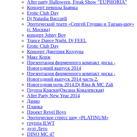
After party Halloween, Freak Show "EUPHORIA"
Концерт певицы Бьянка
Erotic Club Day
Dj Natasha Baccardi
Эротический театр «Сергей Глушко и Тарзан-шоу»
(г. Москва)
концерт Johny Boy
Trance Dance Night. Dj FEEL
Erotic Club Day
Концерт Дмитрия Колдуна
Макс Корж
Презентация фирменного компакт диска -
Новогодний выпуск 2014
Презентация фирменного компакт диска -
Новогодний выпуск 2014 часть 2.
Новогодняя ночь 2014.Dj Riga & MC Zali
Группа Краски(Оксана Ковалевская)
After Party New Year 2014
Данко
Планка
Проект Revel Boys
Эротическое стресс шоу «PLATINUM»
группа ILWT
дуэт Лето
DINO MC 47