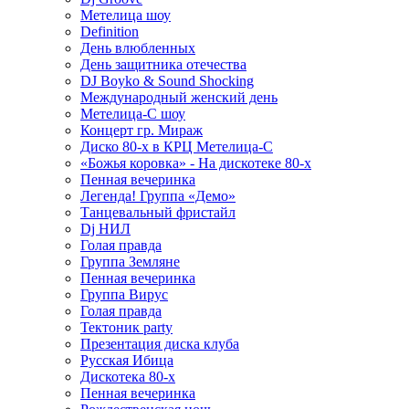
Метелица шоу
Definition
День влюбленных
День защитника отечества
DJ Boyko & Sound Shocking
Международный женский день
Метелица-С шоу
Концерт гр. Мираж
Диско 80-х в КРЦ Метелица-С
«Божья коровка» - На дискотеке 80-х
Пенная вечеринка
Легенда! Группа «Демо»
Танцевальный фристайл
Dj НИЛ
Голая правда
Группа Земляне
Пенная вечеринка
Группа Вирус
Голая правда
Тектоник party
Презентация диска клуба
Русская Ибица
Дискотека 80-х
Пенная вечеринка