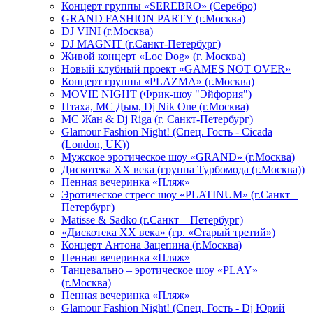
Концерт группы «SEREBRO» (Серебро)
GRAND FASHION PARTY (г.Москва)
DJ VINI (г.Москва)
DJ MAGNIT (г.Санкт-Петербург)
Живой концерт «Loc Dog» (г. Москва)
Новый клубный проект «GAMES NOT OVER»
Концерт группы «PLAZMA» (г.Москва)
MOVIE NIGHT (Фрик-шоу "Эйфория")
Птаха, МС Дым, Dj Nik One (г.Москва)
МС Жан & Dj Riga (г. Санкт-Петербург)
Glamour Fashion Night! (Спец. Гость - Cicada
(London, UK))
Мужское эротическое шоу «GRAND» (г.Москва)
Дискотека XX века (группа Турбомода (г.Москва))
Пенная вечеринка «Пляж»
Эротическое стресс шоу «PLATINUM» (г.Санкт –
Петербург)
Matisse & Sadko (г.Санкт – Петербург)
«Дискотека ХХ века» (гр. «Старый третий»)
Концерт Антона Зацепина (г.Москва)
Пенная вечеринка «Пляж»
Танцевально – эротическое шоу «PLAY»
(г.Москва)
Пенная вечеринка «Пляж»
Glamour Fashion Night! (Спец. Гость - Dj Юрий