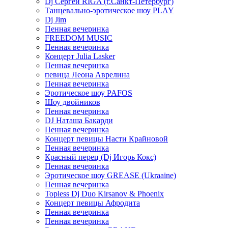
Dj Сергей RIGA (г.Санкт-Петербург)
Танцевально-эротическое шоу PLAY
Dj Jim
Пенная вечеринка
FREEDOM MUSIC
Пенная вечеринка
Концерт Julia Lasker
Пенная вечеринка
певица Леона Аврелина
Пенная вечеринка
Эротическое шоу PAFOS
Шоу двойников
Пенная вечеринка
DJ Наташа Бакарди
Пенная вечеринка
Концерт певицы Насти Крайновой
Пенная вечеринка
Красный перец (Dj Игорь Кокс)
Пенная вечеринка
Эротическое шоу GREASE (Ukraaine)
Пенная вечеринка
Topless Dj Duo Kirsanov & Phoenix
Концерт певицы Афродита
Пенная вечеринка
Пенная вечеринка