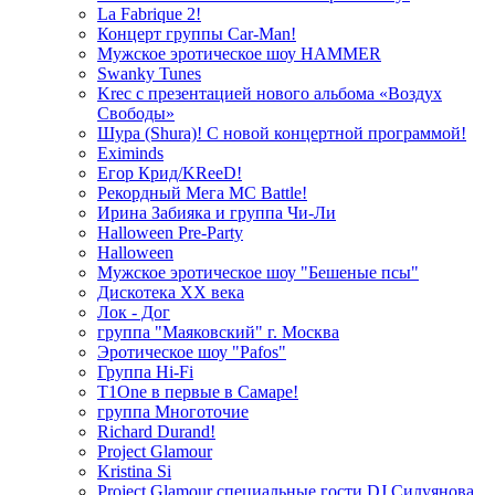
La Fabrique 2!
Концерт группы Car-Man!
Мужское эротическое шоу HAMMER
Swanky Tunes
Krec с презентацией нового альбома «Воздух
Свободы»
Шура (Shura)! С новой концертной программой!
Eximinds
Егор Крид/KReeD!
Рекордный Мега МС Battle!
Ирина Забияка и группа Чи-Ли
Halloween Pre-Party
Halloween
Мужское эротическое шоу "Бешеные псы"
Дискотека ХХ века
Лок - Дог
группа "Маяковский" г. Москва
Эротическое шоу "Pafos"
Группа Hi-Fi
T1One в первые в Самаре!
группа Многоточие
Richard Durand!
Project Glamour
Kristina Si
Project Glamour специальные гости DJ Силуянова