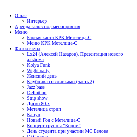
О нас
Интерьер
Аренда залов под мероприятия
Меню
Барная карта КРК Метелица-С
Меню КРК Метелица-С
Фотоотчеты
Lx24 (Алексей Назаров). Презентация нового
альбома
Kolya Funk
Wight party
Женский день
Клубника со сливками (часть 2)
Jazz bass
Definition
Strip show
Диско 80-х
Метелица стрип
Канун
Новый Год с Метелица-С
Концерт группы "Корни"
День студента при участии МС Белова
Dj Groove