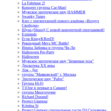
La Fabrique 2!
Концерт группы Car-Man!
Мужское эротическое шоу HAMMER
Swanky Tunes
Krec с презентацией нового альбома «Воздух
Свободы»
Шура (Shura)! С новой концертной программой!
Eximinds
Егор Крид/KReeD!
Рекордный Мега МС Battle!
Ирина Забияка и группа Чи-Ли
Halloween Pre-Party
Halloween
Мужское эротическое шоу "Бешеные псы"
Дискотека ХХ века
Лок - Дог
группа "Маяковский" г. Москва
Эротическое шоу "Pafos"
Группа Hi-Fi
T1One в первые в Самаре!
группа Многоточие
Richard Durand!
Project Glamour
Kristina Si
Project Glamour специальные гости DJ Силуянова