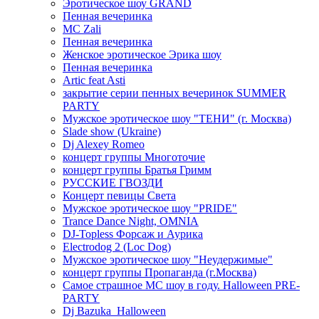
Эротическое шоу GRAND
Пенная вечеринка
MC Zali
Пенная вечеринка
Женское эротическое Эрика шоу
Пенная вечеринка
Artic feat Asti
закрытие серии пенных вечеринок SUMMER
PARTY
Мужское эротическое шоу "ТЕНИ" (г. Москва)
Slade show (Ukraine)
Dj Alexey Romeo
концерт группы Многоточие
концерт группы Братья Гримм
РУССКИЕ ГВОЗДИ
Концерт певицы Света
Мужское эротическое шоу "PRIDE"
Trance Dance Night, OMNIA
DJ-Topless Форсаж и Аурика
Electrodog 2 (Loc Dog)
Мужское эротическое шоу "Неудержимые"
концерт группы Пропаганда (г.Москва)
Самое страшное МС шоу в году. Halloween PRE-
PARTY
Dj Bazuka_Halloween