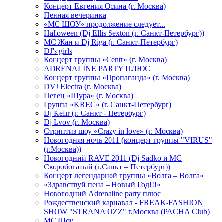
Концерт Евгения Осина (г. Москва)
Пенная вечеринка
«МС ШОУ» продолжение следует...
Halloween (Dj Ellis Sexton (г. Санкт-Петербург))
МС Жан и Dj Riga (г. Санкт-Петербург)
DJ's girls
Концерт группы «Centr» (г. Москва)
ADRENALINE PARTY ПЛЮС
Концерт группы «Пропаганда» (г. Москва)
DVJ Electra (г. Москва)
Певец «Шура» (г. Москва)
Группа «KREC» (г. Санкт-Петербург)
Dj Kefir (г. Санкт - Петербург)
Dj Lvov (г. Москва)
Стриптиз шоу «Crazy in love» (г. Москва)
Новогодняя ночь 2011 (концерт группы "VIRUS"
(г.Москва))
Новогодний RAVE 2011 (Dj Sadko и MC
Скоробогатый (г.Санкт – Петербург))
Концерт легендарной группы «Волга – Волга»
«Здравствуй пена – Новый Год!!!»
Новогодний Adrenaline party плюс
Рождественский карнавал - FREAK-FASHION
SHOW "STRANA OZZ" г.Москва (PACHA Club)
MC Шоу