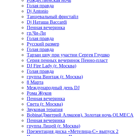
Рождественская ночь
Голая правда
Dj Antonio
Танцевальный фристайл
Dj Наташа Baccardi
Пенная вечеринка
гр.Чи-Ли
Голая правда
Русский размер
Голая правда
Тарзан шоу при участии Сергея Глушко
Серия пенных вечеринок Пенно-пласт
DJ Fire Lady (г. Москва)
Голая правда
группа Винтаж (г. Москва)
8 Марта
Международный день DJ
Рома Жуков
Пенная вечеринка
Света (г. Москва)
Звуковая терапия
Bobina(Дмитрий Алмазов). Золотая ночь OLMECA
Пенная вечеринка
группа Лицей (г. Москва)
Презентация диска «Метелица-С» выпуск 2