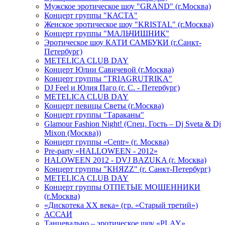
Мужское эротическое шоу "GRAND" (г.Москва)
Концерт группы "КАСТА"
Женское эротическое шоу "KRISTAL" (г.Москва)
Концерт группы "МАЛЬЧИШНИК"
Эротическое шоу КАТИ САМБУКИ (г.Санкт-
Петербург)
METELICA CLUB DAY
Концерт Юлии Савичевой (г.Москва)
Концерт группы "TRIAGRUTRIKA"
DJ Feel и Юлия Паго (г. С. - Петербург)
METELICA CLUB DAY
Концерт певицы Светы (г.Москва)
Концерт группы "Тараканы"
Glamour Fashion Night! (Спец. Гость – Dj Sveta & Dj
Mixon (Москва))
Концерт группы «Centr» (г. Москва)
Pre-party «HALLOWEEN - 2012»
HALOWEEN 2012 - DVJ BAZUKA (г. Москва)
Концерт группы "КНЯZZ" (г. Санкт-Петербург)
METELICA CLUB DAY
Концерт группы ОТПЕТЫЕ МОШЕННИКИ
(г.Москва)
«Дискотека ХХ века» (гр. «Старый третий»)
АССАИ
Танцевально – эротическое шоу «PLAY»