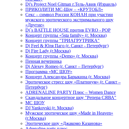
Dj's Project Noel Gitman г.Тель-Авив (Израиль)
ПРИКОЛИТИ МС-Шоу – «КРУТОБЛ»
Секс – символ России КОНАН при участии
мужского эротического экстримального шоу
«Другие»
Dj`s BATTLE HOUSE против EVRO - POP
Концерт группы «5sta family» (г. Москва)
Концерт группы "ТРИАГРУТРИКА"
Dj Feel & Юля Паго (г. Санкт - Петербург)
Dj Fire Lady (г.Москва)
Концерт группы «Demo» (г. Москва)
Пенная вечеринка
Dj Alexey Romeo (г. Санкт – Петербург)
Программа «МС ШОУ»
Концерт Александра Барыкина (г. Москва)
Эротическое стресс шоу «Платинум» (г. Санкт –
Петербург)
ADRENALINE PARTY Плюс – Women Dance
Скандальное концертное шоу "Репера СЯВА"
МС ШОУ
DJ Yankovski (г. Москва)
Мужское эротическое шоу «Made in Heaven»
(г.Москва)
Эротическое шоу «Джакомо Казанова»
Adrenaline party плюс