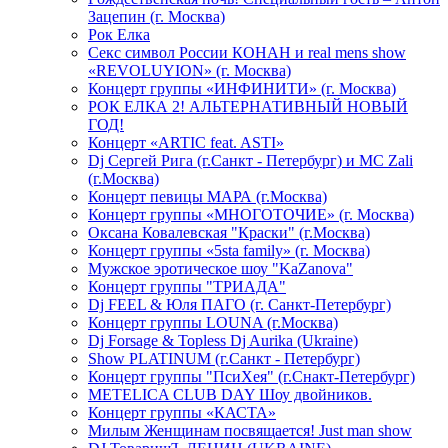
Зацепин (г. Москва)
Рок Елка
Секс символ России КОНАН и real mens show
«REVOLUYION» (г. Москва)
Концерт группы «ИНФИНИТИ» (г. Москва)
РОК ЕЛКА 2! АЛЬТЕРНАТИВНЫЙ НОВЫЙ
ГОД!
Концерт «ARTIC feat. ASTI»
Dj Сергей Рига (г.Санкт - Петербург) и MC Zali
(г.Москва)
Концерт певицы МАРА (г.Москва)
Концерт группы «МНОГОТОЧИЕ» (г. Москва)
Оксана Ковалевская "Краски" (г.Москва)
Концерт группы «5sta family» (г. Москва)
Мужское эротическое шоу "KaZanova"
Концерт группы "ТРИАДА"
Dj FEEL & Юля ПАГО (г. Санкт-Петербург)
Концерт группы LOUNA (г.Москва)
Dj Forsage & Topless Dj Aurika (Ukraine)
Show PLATINUM (г.Санкт - Петербург)
Концерт группы "ПсиХея" (г.Снакт-Петербург)
METELICA CLUB DAY Шоу двойников.
Концерт группы «КАСТА»
Милым Женщинам посвящается! Just man show