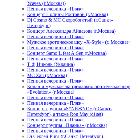
Усачев (г.Москва))
Пенная вечеринка «Пляж»
Концерт Полины Ростовой (г.Москва)
Dj Cosmo & МС Скоробогатый (г.Санкт-
Петербург)
Концерт Александра Айвазова (г.Москва)
Пенная вечеринка «Пляж»
Мужское эротическое шоу «X-Style» (г. Москва)»
Пенная вечеринка «Пляж»
Концерт Samo`L feat A-Sen (г.Москва)
Пенная вечеринка «Пляж»
Т-dj Николь (Украина)
Пенная вечеринка «Пляж»
МС Zali (г.Москва)
Пенная вечеринка «Пляж»
Конан и мужское экстремально-эротическое шоу
«Evolution» (г.Москва)
Пенная вечеринка «Пляж»
Пенная вечеринка «Пляж»
Концерт группы «S*NEЖNO» (г.Санкт-
Петербург), а также Ron May (dj set)
Пенная вечеринка «Пляж»
Концерт группы «Планка» (г.Москва)
Пенная вечеринка «Пляж»
Dj Сергей Рига (г.Санкт-Петербург)