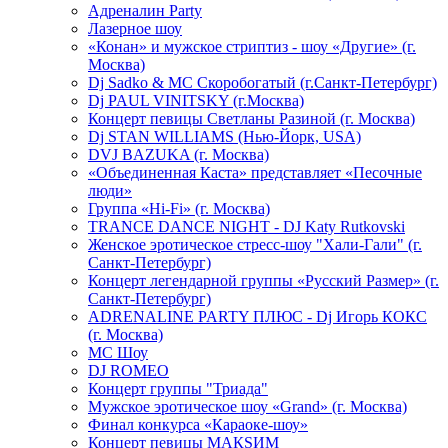
Адреналин Party
Лазерное шоу
«Конан» и мужское стриптиз - шоу «Другие» (г.
Москва)
Dj Sadko & МС Скоробогатый (г.Санкт-Петербург)
Dj PAUL VINITSKY (г.Москва)
Концерт певицы Светланы Разиной (г. Москва)
Dj STAN WILLIAMS (Нью-Йорк, USA)
DVJ BAZUKA (г. Москва)
«Объединенная Каста» представляет «Песочные
люди»
Группа «Hi-Fi» (г. Москва)
TRANCE DANCE NIGHT - DJ Katy Rutkovski
Женское эротическое стресс-шоу "Хали-Гали" (г.
Санкт-Петербург)
Концерт легендарной группы «Русский Размер» (г.
Санкт-Петербург)
ADRENALINE PARTY ПЛЮС - Dj Игорь КОКС
(г. Москва)
MC Шоу
DJ ROMEO
Концерт группы "Триада"
Мужское эротическое шоу «Grand» (г. Москва)
Финал конкурса «Караоке-шоу»
Концерт певицы МАКSИМ