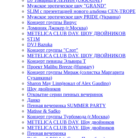
DJ ТоварищЪ ЛЕНИН (UKRAINE)
Мужское эротическое шоу "GRAND"
SLIM с презентацией нового альбома CEN-TROPE
Мужское эротическое шоу PRIDE (Украина)
Концерт группы Вирус
Доминик Джокер (г.Москва)
METELICA CLUB DAY. ШОУ ДВОЙНИКОВ
ST1M
DVJ Bazuka
Концерт группы "Слот"
METELICA CLUB DAY. ШОУ ДВОЙНИКОВ
Концерт певицы Эльвира Т
Проект Malibu Breeze (Hungary)
Концерт группы Мираж (солистка Маргарита
Суханкина)
Sharon May Linn(вокал of Alex Gaudino)
Шоу двойников
Открытие серии пенных вечеринок
Данко
Пенная вечеринка SUMMER PARTY
Matisse & Sadko
Концерт группы Турбомода (г.Москва)
METELICA CLUB DAY. Шоу двойников
METELICA CLUB DAY. Шоу двойников
Пенная вечеринка