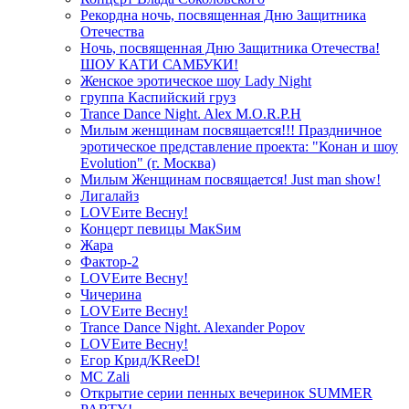
Рекордна ночь, посвященная Дню Защитника
Отечества
Ночь, посвященная Дню Защитника Отечества!
ШОУ КАТИ САМБУКИ!
Женское эротическое шоу Lady Night
группа Каспийский груз
Trance Dance Night. Alex M.O.R.P.H
Милым женщинам посвящается!!! Праздничное
эротическое представление проекта: "Конан и шоу
Evolution" (г. Москва)
Милым Женщинам посвящается! Just man show!
Лигалайз
LOVEите Весну!
Концерт певицы МакSим
Жара
Фактор-2
LOVEите Весну!
Чичерина
LOVEите Весну!
Trance Dance Night. Alexander Popov
LOVEите Весну!
Егор Крид/KReeD!
MC Zali
Открытие серии пенных вечеринок SUMMER