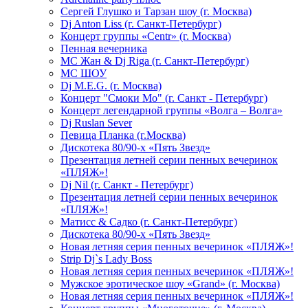
Сергей Глушко и Тарзан шоу (г. Москва)
Dj Anton Liss (г. Санкт-Петербург)
Концерт группы «Centr» (г. Москва)
Пенная вечерника
МС Жан & Dj Riga (г. Санкт-Петербург)
МС ШОУ
Dj M.E.G. (г. Москва)
Концерт "Смоки Мо" (г. Санкт - Петербург)
Концерт легендарной группы «Волга – Волга»
Dj Ruslan Sever
Певица Планка (г.Москва)
Дискотека 80/90-х «Пять Звезд»
Презентация летней серии пенных вечеринок
«ПЛЯЖ»!
Dj Nil (г. Санкт - Петербург)
Презентация летней серии пенных вечеринок
«ПЛЯЖ»!
Матисс & Садко (г. Санкт-Петербург)
Дискотека 80/90-х «Пять Звезд»
Новая летняя серия пенных вечеринок «ПЛЯЖ»!
Strip Dj`s Lady Boss
Новая летняя серия пенных вечеринок «ПЛЯЖ»!
Мужское эротическое шоу «Grand» (г. Москва)
Новая летняя серия пенных вечеринок «ПЛЯЖ»!