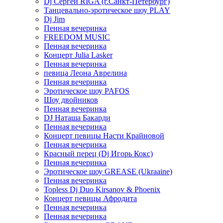
Dj Сергей RIGA (г.Санкт-Петербург)
Танцевально-эротическое шоу PLAY
Dj Jim
Пенная вечеринка
FREEDOM MUSIC
Пенная вечеринка
Концерт Julia Lasker
Пенная вечеринка
певица Леона Аврелина
Пенная вечеринка
Эротическое шоу PAFOS
Шоу двойников
Пенная вечеринка
DJ Наташа Бакарди
Пенная вечеринка
Концерт певицы Насти Крайновой
Пенная вечеринка
Красный перец (Dj Игорь Кокс)
Пенная вечеринка
Эротическое шоу GREASE (Ukraaine)
Пенная вечеринка
Topless Dj Duo Kirsanov & Phoenix
Концерт певицы Афродита
Пенная вечеринка
Пенная вечеринка