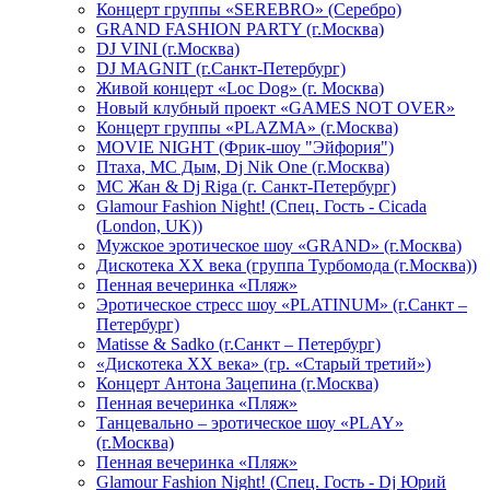
Концерт группы «SEREBRO» (Серебро)
GRAND FASHION PARTY (г.Москва)
DJ VINI (г.Москва)
DJ MAGNIT (г.Санкт-Петербург)
Живой концерт «Loc Dog» (г. Москва)
Новый клубный проект «GAMES NOT OVER»
Концерт группы «PLAZMA» (г.Москва)
MOVIE NIGHT (Фрик-шоу "Эйфория")
Птаха, МС Дым, Dj Nik One (г.Москва)
МС Жан & Dj Riga (г. Санкт-Петербург)
Glamour Fashion Night! (Спец. Гость - Cicada
(London, UK))
Мужское эротическое шоу «GRAND» (г.Москва)
Дискотека XX века (группа Турбомода (г.Москва))
Пенная вечеринка «Пляж»
Эротическое стресс шоу «PLATINUM» (г.Санкт –
Петербург)
Matisse & Sadko (г.Санкт – Петербург)
«Дискотека ХХ века» (гр. «Старый третий»)
Концерт Антона Зацепина (г.Москва)
Пенная вечеринка «Пляж»
Танцевально – эротическое шоу «PLAY»
(г.Москва)
Пенная вечеринка «Пляж»
Glamour Fashion Night! (Спец. Гость - Dj Юрий