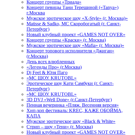
Концерт группы «Триада»
Концерт певицы Тани Терешиной («Tanya»)
г.Москва
Мужское эротическое шоу «X-Style» (г. Москва)»
Matissе & Sadko, MC Скоробогатый (г. Санкт-
Петербург)
Новый клубный проект «GAMES NOT OVER»
Концерт группы «Краски» (г. Москва)
Мужское эротическое шоу «Mafia» (г. Москва)»
Концерт топового исполнителя «Джиган»
(г.Москва)
День всех влюбленных
«Легенды Про» (г.Москва)
Dj Feel & Юля Паго
«МС ШОУ. KRUTOBL»
Эротическое шоу Кати Самбуки (г. Санкт-
Петербург)
«МС ШОУ. KRUTOBL»
3D DVJ «Well Done» (г.Санкт-Петербург)
Пенная вечеринка «Пляж. Весенняя версия»
Хип-хоп фестиваль: KREC, КАЖЕ ОБОЙМА,
КАПА
Мужское эротическое шоу «Black & White»
Стрип – шоу «Тени» (г. Москва)
Новый клубный проект «GAMES NOT OVER»