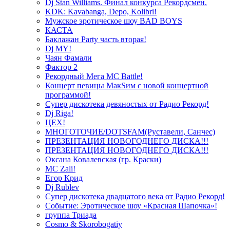
Dj Stan Williams. Финал конкурса Рекордсмен.
KDK: Kavabanga, Depo, Kolibri!
Мужское эротическое шоу BAD BOYS
КАСТА
Баклажан Party часть вторая!
Dj MY!
Чаян Фамали
Фактор 2
Рекордный Мега МС Battle!
Концерт певицы МакSим с новой концертной
программой!
Супер дискотека девяностых от Радио Рекорд!
Dj Riga!
ЦЕХ!
МНОГОТОЧИЕ/DOTSFAM(Руставели, Санчес)
ПРЕЗЕНТАЦИЯ НОВОГОДНЕГО ДИСКА!!!
ПРЕЗЕНТАЦИЯ НОВОГОДНЕГО ДИСКА!!!
Оксана Ковалевская (гр. Краски)
MC Zali!
Егор Крид
Dj Rublev
Супер дискотека двадцатого века от Радио Рекорд!
Событие: Эротическое шоу «Красная Шапочка»!
группа Триада
Cosmo & Skorobogatiy