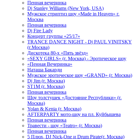
Пенная вечеринка
Dj Stanley Williams (New York, USA)
Мужское стриптиз шоу «Made in Heaven» г.
Москва
Пенная вечеринка
Dj Fire Lady
Концерт группы «25/17»
TRANCE DANCE NIGHT - Dj PAUL VINITSKY
(г.Москва)
Дискотека 80-х «Пять звёзд»
«SEXY GIRLS» (г. Москва) - Эротическое шоу
«Пенная Вечеринка»
Hаташа Бакарди
Мужское эротическое шоу «GRAND» (г. Москва)
Dj Jim (г. Москва)
ST1M (г. Москва)
Пенная вечеринка
Шоу толстушек «Достояние Республики» (г.
Москва)
Yolan & Kenia (г. Москва)
AFTERPARTY мото-шоу на пл. Куйбышева
Пенная вечеринка
Травести - шоу «Teatro» (г. Москва)
Пенная вечеринка
5 Плюх, DJ Nick-One и Drum Pirate(г. Москва)