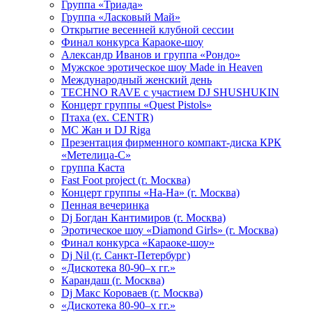
Группа «Триада»
Группа «Ласковый Май»
Открытие весенней клубной сессии
Финал конкурса Караоке-шоу
Александр Иванов и группа «Рондо»
Мужское эротическое шоу Made in Heaven
Международный женский день
TECHNO RAVE с участием DJ SHUSHUKIN
Концерт группы «Quest Pistols»
Птаха (ex. CENTR)
МС Жан и DJ Riga
Презентация фирменного компакт-диска КРК
«Метелица-С»
группа Каста
Fast Foot project (г. Москва)
Концерт группы «На-На» (г. Москва)
Пенная вечеринка
Dj Богдан Кантимиров (г. Москва)
Эротическое шоу «Diamond Girls» (г. Москва)
Финал конкурса «Караоке-шоу»
Dj Nil (г. Санкт-Петербург)
«Дискотека 80-90–х гг.»
Карандаш (г. Москва)
Dj Макс Короваев (г. Москва)
«Дискотека 80-90–х гг.»