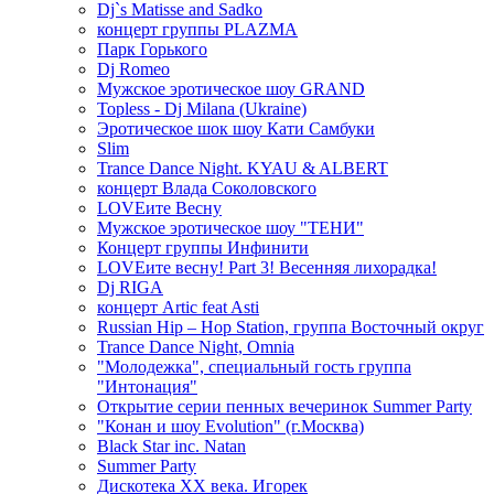
Dj`s Matisse and Sadko
концерт группы PLAZMA
Парк Горького
Dj Romeo
Мужское эротическое шоу GRAND
Topless - Dj Milana (Ukraine)
Эротическое шок шоу Кати Самбуки
Slim
Trance Dance Night. KYAU & ALBERT
концерт Влада Соколовского
LOVEите Весну
Мужское эротическое шоу "ТЕНИ"
Концерт группы Инфинити
LOVEите весну! Part 3! Весенняя лихорадка!
Dj RIGA
концерт Artic feat Asti
Russian Hip – Hop Station, группа Восточный округ
Trance Dance Night, Omnia
"Молодежка", специальный гость группа
"Интонация"
Открытие серии пенных вечеринок Summer Party
"Конан и шоу Evolution" (г.Москва)
Black Star inc. Natan
Summer Party
Дискотека ХХ века. Игорек