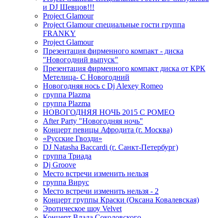
и DJ Шевцов!!!
Project Glamour
Project Glamour специальные гости группа
FRANKY
Project Glamour
Презентация фирменного компакт - диска
"Новогодний выпуск"
Презентация фирменного компакт диска от КРК
Метелица- С Новогодний
Новогодняя нось с Dj Alexey Romeo
группа Plazma
группа Plazma
НОВОГОДНЯЯ НОЧЬ 2015 C РОМЕО
After Party "Новогодняя ночь"
Концерт певицы Афродита (г. Москва)
«Русские Гвозди»
DJ Natasha Baccardi (г. Санкт-Петербург)
группа Триада
Dj Groove
Место встречи изменить нельзя
группа Вирус
Место встречи изменить нельзя - 2
Концерт группы Краски (Оксана Ковалевская)
Эротическое шоу Velvet
Концерт Влада Соколовского