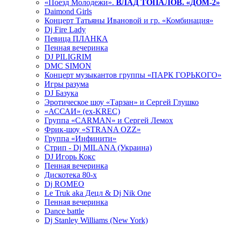
«Поезд Молодежи».
ВЛАД ТОПАЛОВ. «ДОМ-2»
Daimond Girls
Концерт Татьяны Ивановой и гр. «Комбинация»
Dj Fire Lady
Певица ПЛАНКА
Пенная вечеринка
DJ PILIGRIM
DMC SIMON
Концерт музыкантов группы «ПАРК ГОРЬКОГО»
Игры разума
DJ Базука
Эротическое шоу «Тарзан» и Сергей Глушко
«АССАИ» (ex-KREC)
Группа «CARMAN» и Сергей Лемох
Фрик-шоу «STRANA OZZ»
Группа «Инфинити»
Стрип - Dj MILANA (Украина)
DJ Игорь Кокс
Пенная вечеринка
Дискотека 80-х
Dj ROMEO
Le Truk aka Децл & Dj Nik One
Пенная вечеринка
Dance battle
Dj Stanley Williams (New York)