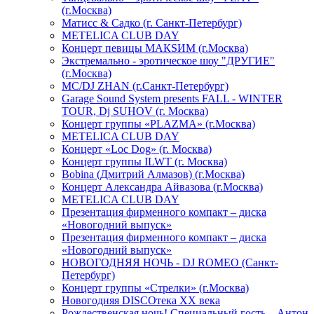
(г.Москва)
Матисс & Садко (г. Санкт-Петербург)
METELICA CLUB DAY
Концерт певицы МАКSИМ (г.Москва)
Экстремально - эротическое шоу "ДРУГИЕ"
(г.Москва)
МС/DJ ZHAN (г.Санкт-Петербург)
Garage Sound System presents FALL - WINTER
TOUR, Dj SUHOV (г. Москва)
Концерт группы «PLAZMA» (г.Москва)
METELICA CLUB DAY
Концерт «Loc Dog» (г. Москва)
Концерт группы ILWT (г. Москва)
Bobina (Дмитрий Алмазов) (г.Москва)
Концерт Александра Айвазова (г.Москва)
METELICA CLUB DAY
Презентация фирменного компакт – диска
«Новогодний выпуск»
Презентация фирменного компакт – диска
«Новогодний выпуск»
НОВОГОДНЯЯ НОЧЬ - DJ ROMEO (Санкт-
Петербург)
Концерт группы «Стрелки» (г.Москва)
Новогодняя DISCOтека ХХ века
Рождественская ночь! Специальный гость – Антон