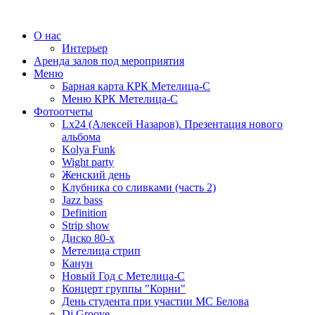
О нас
Интерьер
Аренда залов под мероприятия
Меню
Барная карта КРК Метелица-С
Меню КРК Метелица-С
Фотоотчеты
Lx24 (Алексей Назаров). Презентация нового
альбома
Kolya Funk
Wight party
Женский день
Клубника со сливками (часть 2)
Jazz bass
Definition
Strip show
Диско 80-х
Метелица стрип
Канун
Новый Год с Метелица-С
Концерт группы "Корни"
День студента при участии МС Белова
Dj Groove