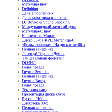
Метелица шоу
Definition
День влюбленных
День защитника отечества
DJ Boyko & Sound Shocking
Международный женский день
Метелица-С шоу
Концерт гр. Мираж
Диско 80-х в КРЦ Метелица-С
«Божья коровка» - На дискотеке 80-х
Пенная вечеринка
Легенда! Группа «Демо»
Танцевальный фристайл
Dj НИЛ
Голая правда
Группа Земляне
Пенная вечеринка
Группа Вирус
Голая правда
Тектоник party
Презентация диска клуба
Русская Ибица
Дискотека 80-х
Пенная вечеринка