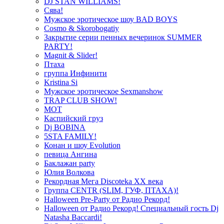
DJ STAN WILLIAMS!
Сява!
Мужское эротическое шоу BAD BOYS
Cosmo & Skorobogatiy
Закрытие серии пенных вечеринок SUMMER
PARTY!
Magnit & Slider!
Птаха
группа Инфинити
Kristina Si
Мужское эротическое Sexmanshow
TRAP CLUB SHOW!
МОТ
Каспийский груз
Dj BOBINA
5STA FAMILY!
Конан и шоу Evolution
певица Ангина
Баклажан party
Юлия Волкова
Рекордная Мега Discoteka XX века
Группа CENTR (SLIM, ГУФ, ПТАХА)!
Halloween Pre-Party от Радио Рекорд!
Halloween от Радио Рекорд! Специальный гость Dj
Natasha Baccardi!