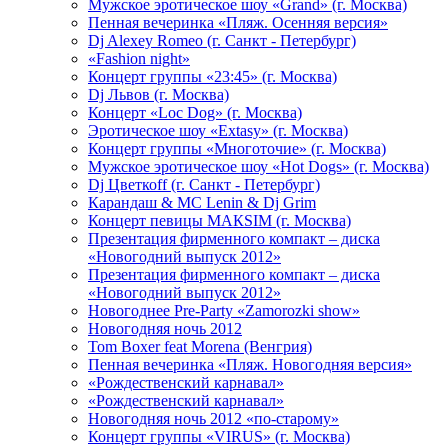
Мужское эротическое шоу «Grand» (г. Москва)
Пенная вечеринка «Пляж. Осенняя версия»
Dj Alexey Romeo (г. Санкт - Петербург)
«Fashion night»
Концерт группы «23:45» (г. Москва)
Dj Львов (г. Москва)
Концерт «Loc Dog» (г. Москва)
Эротическое шоу «Extasy» (г. Москва)
Концерт группы «Многоточие» (г. Москва)
Мужское эротическое шоу «Hot Dogs» (г. Москва)
Dj Цветкоff (г. Санкт - Петербург)
Карандаш & МС Lenin & Dj Grim
Концерт певицы МАКSIМ (г. Москва)
Презентация фирменного компакт – диска
«Новогодний выпуск 2012»
Презентация фирменного компакт – диска
«Новогодний выпуск 2012»
Новогоднее Pre-Party «Zamorozki show»
Новогодняя ночь 2012
Tom Boxer feat Morena (Венгрия)
Пенная вечеринка «Пляж. Новогодняя версия»
«Рождественский карнавал»
«Рождественский карнавал»
Новогодняя ночь 2012 «по-старому»
Концерт группы «VIRUS» (г. Москва)