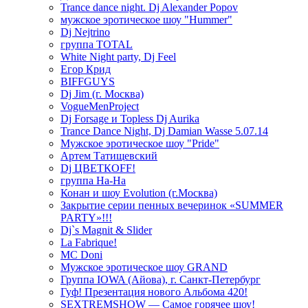
Trance dance night. Dj Alexander Popov
мужское эротическое шоу "Hummer"
Dj Nejtrino
группа TOTAL
White Night party, Dj Feel
Егор Крид
BIFFGUYS
Dj Jim (г. Москва)
VogueMenProject
Dj Forsage и Topless Dj Aurika
Trance Dance Night, Dj Damian Wasse 5.07.14
Мужское эротическое шоу "Pride"
Артем Татищевский
Dj ЦВЕТКOFF!
группа На-На
Конан и шоу Evolution (г.Москва)
Закрытие серии пенных вечеринок «SUMMER
PARTY»!!!
Dj`s Magnit & Slider
La Fabrique!
MC Doni
Мужское эротическое шоу GRAND
Группа IOWA (Айова), г. Санкт-Петербург
Гуф! Презентация нового Альбома 420!
SEXTREMSHOW — Самое горячее шоу!