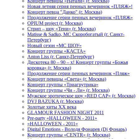
Концерт певицы «Натали» (г. Москва)
Новая летняя серия пенных вечеринок «ПЛЯЖ»!
Концерт певца "Данко" (г. Москва)
Продолжение серии пенных вечеринок «ПЛЯЖ»
OPIUM project (г. Москва)
Стрип – шоу «Тени» (г. Москва)
Matissе & Sadko, MC Скоробогатый (г. Санкт-
Петербург)
Новый сезон «МС ШОУ»
Концерт группы «КАСТА»
Anton Liss (г. Санкт-Петербург)
Дискотека 80 – 90 – х! Концерт группы «Божья
коровка» (г. Москва)
Продолжение серии пенных вечеринок «Пляж»
Концерт певицы «Света» (г. Москва)
Концерт группы «Триагрутрика»
Концерт группы «Чи - Ли» (г. Москва)
Мужское эротическое шоу «RED CAP» (г. Москва)
DVJ BAZUKA (г. Москва)
Золотые хиты XX века
GLAMOUR FASHION NIGHT 2011
Pre-party «HALLOWEEN - 2011»
«HALLOWEEN - 2011»
Digital Emotions - Володя Фонарев (Dj Фонарь)
Концерт группы «CENTR» (г. Москва)