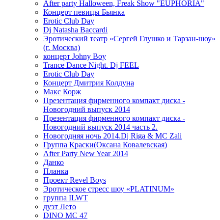
After party Halloween, Freak Show "EUPHORIA"
Концерт певицы Бьянка
Erotic Club Day
Dj Natasha Baccardi
Эротический театр «Сергей Глушко и Тарзан-шоу»
(г. Москва)
концерт Johny Boy
Trance Dance Night. Dj FEEL
Erotic Club Day
Концерт Дмитрия Колдуна
Макс Корж
Презентация фирменного компакт диска -
Новогодний выпуск 2014
Презентация фирменного компакт диска -
Новогодний выпуск 2014 часть 2.
Новогодняя ночь 2014.Dj Riga & MC Zali
Группа Краски(Оксана Ковалевская)
After Party New Year 2014
Данко
Планка
Проект Revel Boys
Эротическое стресс шоу «PLATINUM»
группа ILWT
дуэт Лето
DINO MC 47