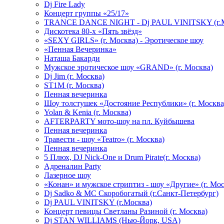
Dj Fire Lady
Концерт группы «25/17»
TRANCE DANCE NIGHT - Dj PAUL VINITSKY (г.М
Дискотека 80-х «Пять звёзд»
«SEXY GIRLS» (г. Москва) - Эротическое шоу
«Пенная Вечеринка»
Hаташа Бакарди
Мужское эротическое шоу «GRAND» (г. Москва)
Dj Jim (г. Москва)
ST1M (г. Москва)
Пенная вечеринка
Шоу толстушек «Достояние Республики» (г. Москва
Yolan & Kenia (г. Москва)
AFTERPARTY мото-шоу на пл. Куйбышева
Пенная вечеринка
Травести - шоу «Teatro» (г. Москва)
Пенная вечеринка
5 Плюх, DJ Nick-One и Drum Pirate(г. Москва)
Адреналин Party
Лазерное шоу
«Конан» и мужское стриптиз - шоу «Другие» (г. Мос
Dj Sadko & МС Скоробогатый (г.Санкт-Петербург)
Dj PAUL VINITSKY (г.Москва)
Концерт певицы Светланы Разиной (г. Москва)
Dj STAN WILLIAMS (Нью-Йорк, USA)