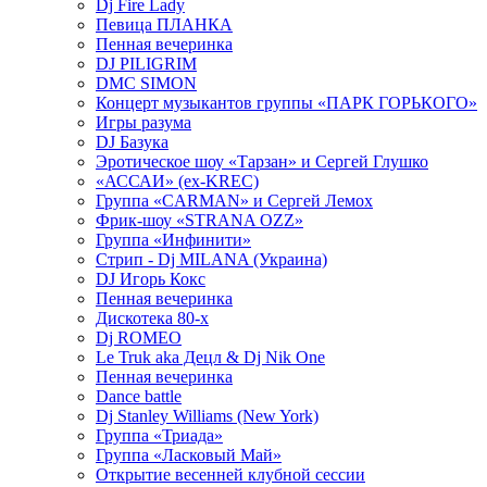
Dj Fire Lady
Певица ПЛАНКА
Пенная вечеринка
DJ PILIGRIM
DMC SIMON
Концерт музыкантов группы «ПАРК ГОРЬКОГО»
Игры разума
DJ Базука
Эротическое шоу «Тарзан» и Сергей Глушко
«АССАИ» (ex-KREC)
Группа «CARMAN» и Сергей Лемох
Фрик-шоу «STRANA OZZ»
Группа «Инфинити»
Стрип - Dj MILANA (Украина)
DJ Игорь Кокс
Пенная вечеринка
Дискотека 80-х
Dj ROMEO
Le Truk aka Децл & Dj Nik One
Пенная вечеринка
Dance battle
Dj Stanley Williams (New York)
Группа «Триада»
Группа «Ласковый Май»
Открытие весенней клубной сессии