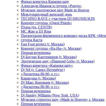
Финал конкурса Караоке-шоу
Александр Иванов и группа «Рондо»
Мужское эротическое шоу Made in Heaven
Международный женский день
TECHNO RAVE с участием DJ SHUSHUKIN
Концерт группы «Quest Pistols»
Птаха (ex. CENTR)
МС Жан и DJ Riga
Презентация фирменного компакт-диска КРК «Мет
группа Каста
Fast Foot project (г. Москва)
Концерт группы «На-На» (г. Москва)
Пенная вечеринка
Dj Богдан Кантимиров (г. Москва)
Эротическое шоу «Diamond Girls» (г. Москва)
Финал конкурса «Караоке-шоу»
Dj Nil (г. Санкт-Петербург)
«Дискотека 80-90–х гг.»
Карандаш (г. Москва)
Dj Макс Короваев (г. Москва)
«Дискотека 80-90–х гг.»
Пенная вечеринка
Dj Stanley Williams (New York, USA)
Мужское стриптиз шоу «Made in Heaven» г. Москва
Пенная вечеринка