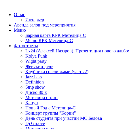
О нас
Интерьер
Аренда залов под мероприятия
Меню
Барная карта КРК Метелица-С
Меню КРК Метелица-С
Фотоотчеты
Lx24 (Алексей Назаров). Презентация нового альбо
Kolya Funk
Wight party
Женский день
Клубника со сливками (часть 2)
Jazz bass
Definition
Strip show
Диско 80-х
Метелица стрип
Канун
Новый Год с Метелица-С
Концерт группы "Корни"
День студента при участии МС Белова
Dj Groove
Метелица шоу