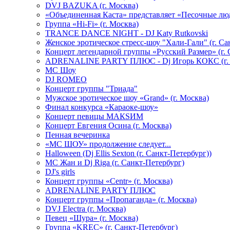
DVJ BAZUKA (г. Москва)
«Объединенная Каста» представляет «Песочные лю
Группа «Hi-Fi» (г. Москва)
TRANCE DANCE NIGHT - DJ Katy Rutkovski
Женское эротическое стресс-шоу "Хали-Гали" (г. Са
Концерт легендарной группы «Русский Размер» (г. 
ADRENALINE PARTY ПЛЮС - Dj Игорь КОКС (г. 
MC Шоу
DJ ROMEO
Концерт группы "Триада"
Мужское эротическое шоу «Grand» (г. Москва)
Финал конкурса «Караоке-шоу»
Концерт певицы МАКSИМ
Концерт Евгения Осина (г. Москва)
Пенная вечеринка
«МС ШОУ» продолжение следует...
Halloween (Dj Ellis Sexton (г. Санкт-Петербург))
МС Жан и Dj Riga (г. Санкт-Петербург)
DJ's girls
Концерт группы «Centr» (г. Москва)
ADRENALINE PARTY ПЛЮС
Концерт группы «Пропаганда» (г. Москва)
DVJ Electra (г. Москва)
Певец «Шура» (г. Москва)
Группа «KREC» (г. Санкт-Петербург)