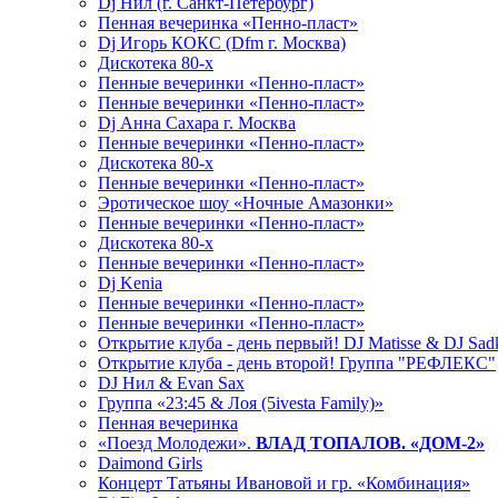
Dj Нил (г. Санкт-Петербург)
Пенная вечеринка «Пенно-пласт»
Dj Игорь КОКС (Dfm г. Москва)
Дискотека 80-х
Пенные вечеринки «Пенно-пласт»
Пенные вечеринки «Пенно-пласт»
Dj Анна Сахара г. Москва
Пенные вечеринки «Пенно-пласт»
Дискотека 80-х
Пенные вечеринки «Пенно-пласт»
Эротическое шоу «Ночные Амазонки»
Пенные вечеринки «Пенно-пласт»
Дискотека 80-х
Пенные вечеринки «Пенно-пласт»
Dj Kenia
Пенные вечеринки «Пенно-пласт»
Пенные вечеринки «Пенно-пласт»
Открытие клуба - день первый! DJ Matisse & DJ Sad
Открытие клуба - день второй! Группа "РЕФЛЕКС"
DJ Нил & Evan Sax
Группа «23:45 & Лоя (5ivesta Family)»
Пенная вечеринка
«Поезд Молодежи».
ВЛАД ТОПАЛОВ. «ДОМ-2»
Daimond Girls
Концерт Татьяны Ивановой и гр. «Комбинация»