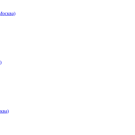
осква)
)
ква)