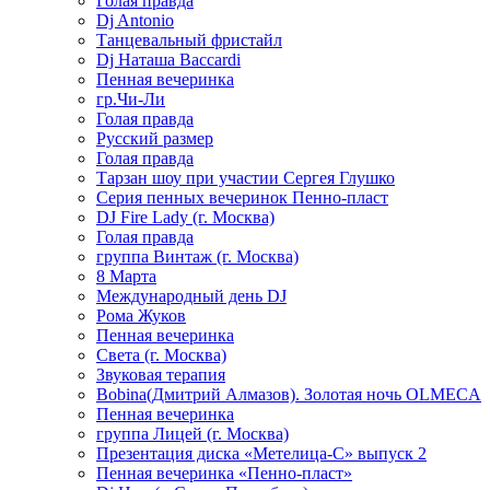
Голая правда
Dj Antonio
Танцевальный фристайл
Dj Наташа Baccardi
Пенная вечеринка
гр.Чи-Ли
Голая правда
Русский размер
Голая правда
Тарзан шоу при участии Сергея Глушко
Серия пенных вечеринок Пенно-пласт
DJ Fire Lady (г. Москва)
Голая правда
группа Винтаж (г. Москва)
8 Марта
Международный день DJ
Рома Жуков
Пенная вечеринка
Света (г. Москва)
Звуковая терапия
Bobina(Дмитрий Алмазов). Золотая ночь OLMECA
Пенная вечеринка
группа Лицей (г. Москва)
Презентация диска «Метелица-С» выпуск 2
Пенная вечеринка «Пенно-пласт»