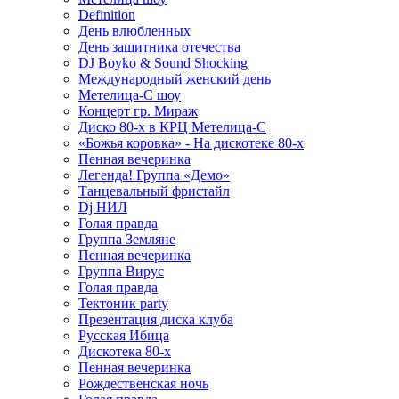
Definition
День влюбленных
День защитника отечества
DJ Boyko & Sound Shocking
Международный женский день
Метелица-С шоу
Концерт гр. Мираж
Диско 80-х в КРЦ Метелица-С
«Божья коровка» - На дискотеке 80-х
Пенная вечеринка
Легенда! Группа «Демо»
Танцевальный фристайл
Dj НИЛ
Голая правда
Группа Земляне
Пенная вечеринка
Группа Вирус
Голая правда
Тектоник party
Презентация диска клуба
Русская Ибица
Дискотека 80-х
Пенная вечеринка
Рождественская ночь