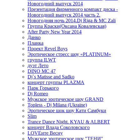
Новогодний выпуск 2014
Презентация фирменного компакт диска -
Новогодний выпуск 2014 часть 2.
Новогодняя ночь 2014.Dj Riga & MC Zali
Группа Краски(Оксана Ковалевская)
After Party New Year 2014
Данко
Планка
Проект Revel Boys
Эротическое стресс шоу «PLATINUM»
группа ILWT
дуэт Лето
DINO MC 47
Dj`s Matisse and Sadko
концерт группы PLAZMA
Парк Горького
Dj Romeo
Мужское эротическое шоу GRAND
Topless - Dj Milana (Ukraine)
Эротическое шок шоу Кати Самбуки
Slim
Trance Dance Night. KYAU & ALBERT
концерт Влада Соколовского
LOVEите Весну
Мужское эротическое шоу "ТЕНИ"