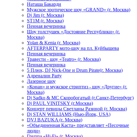
Hаташа Бакарди
Мужское эротическое шоу «GRAND» (г. Москва)
Dj Jim (г. Москва)
ST1M (г. Москва)
Пенная вечеринка
Шоу толстушек «Достояние Республики» (г.
Москва)
Yolan & Kenia (г. Москва)
AFTERPARTY мото-шоу на пл. Куйбышева
Пенная вечеринка
Травести - шоу «Teatro» (г. Москва)
Пенная вечеринка
5 Плюх, DJ Nick-One и Drum Pirate(г. Москва)
Адреналин Party
Лазерное шоу
«Конан» и мужское стриптиз - шоу «Другие» (г.
Москва)
Dj Sadko & МС Скоробогатый (г.Санкт-Петербург)
Dj PAUL VINITSKY (г.Москва)
Концерт певицы Светланы Разиной (г. Москва)
Dj STAN WILLIAMS (Нью-Йорк, USA)
DVJ BAZUKA (г. Москва)
«Объединенная Каста» представляет «Песочные
люди»
Группа «Hi-Fi» (г. Москва)