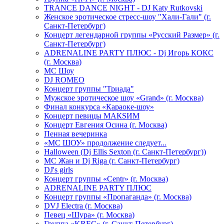
TRANCE DANCE NIGHT - DJ Katy Rutkovski
Женское эротическое стресс-шоу "Хали-Гали" (г.
Санкт-Петербург)
Концерт легендарной группы «Русский Размер» (г.
Санкт-Петербург)
ADRENALINE PARTY ПЛЮС - Dj Игорь КОКС
(г. Москва)
MC Шоу
DJ ROMEO
Концерт группы "Триада"
Мужское эротическое шоу «Grand» (г. Москва)
Финал конкурса «Караоке-шоу»
Концерт певицы МАКSИМ
Концерт Евгения Осина (г. Москва)
Пенная вечеринка
«МС ШОУ» продолжение следует...
Halloween (Dj Ellis Sexton (г. Санкт-Петербург))
МС Жан и Dj Riga (г. Санкт-Петербург)
DJ's girls
Концерт группы «Centr» (г. Москва)
ADRENALINE PARTY ПЛЮС
Концерт группы «Пропаганда» (г. Москва)
DVJ Electra (г. Москва)
Певец «Шура» (г. Москва)
Группа «KREC» (г. Санкт-Петербург)