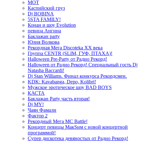
МОТ
Каспийский груз
Dj BOBINA
5STA FAMILY!
Конан и шоу Evolution
певица Ангина
Баклажан party
Юлия Волкова
Рекордная Мега Discoteka XX века
Группа CENTR (SLIM, ГУФ, ПТАХА)!
Halloween Pre-Party от Радио Рекорд!
Halloween от Радио Рекорд! Специальный гость Dj
Natasha Baccardi!
Dj Stan Williams. Финал конкурса Рекордсмен.
KDK: Kavabanga, Depo, Kolibri!
Мужское эротическое шоу BAD BOYS
КАСТА
Баклажан Party часть вторая!
Dj MY!
Чаян Фамали
Фактор 2
Рекордный Мега МС Battle!
Концерт певицы МакSим с новой концертной
программой!
Супер дискотека девяностых от Радио Рекорд!