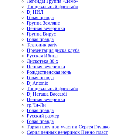
Легенда! Группа «Демо»
Танцевальный фристайл
Dj НИЛ
Голая правда
Группа Земляне
Пенная вечеринка
Группа Вирус
Голая правда
Тектоник party
Презентация диска клуба
Русская Ибица
Дискотека 80-х
Пенная вечеринка
Рождественская ночь
Голая правда
Dj Antonio
Танцевальный фристайл
Dj Наташа Baccardi
Пенная вечеринка
гр.Чи-Ли
Голая правда
Русский размер
Голая правда
Тарзан шоу при участии Сергея Глушко
Серия пенных вечеринок Пенно-пласт