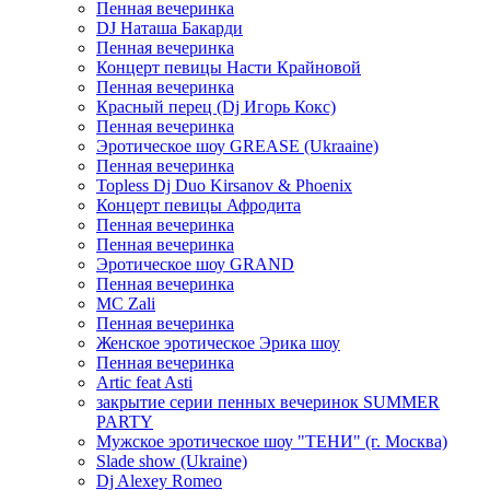
Пенная вечеринка
DJ Наташа Бакарди
Пенная вечеринка
Концерт певицы Насти Крайновой
Пенная вечеринка
Красный перец (Dj Игорь Кокс)
Пенная вечеринка
Эротическое шоу GREASE (Ukraaine)
Пенная вечеринка
Topless Dj Duo Kirsanov & Phoenix
Концерт певицы Афродита
Пенная вечеринка
Пенная вечеринка
Эротическое шоу GRAND
Пенная вечеринка
MC Zali
Пенная вечеринка
Женское эротическое Эрика шоу
Пенная вечеринка
Artic feat Asti
закрытие серии пенных вечеринок SUMMER
PARTY
Мужское эротическое шоу "ТЕНИ" (г. Москва)
Slade show (Ukraine)
Dj Alexey Romeo