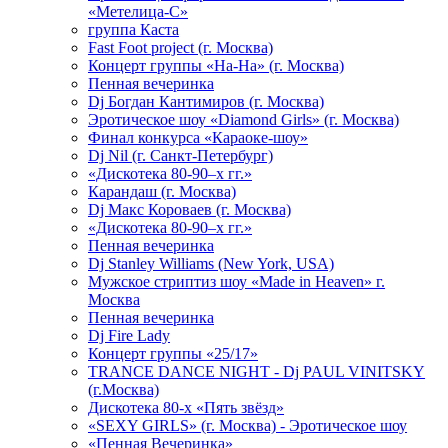
«Метелица-С»
группа Каста
Fast Foot project (г. Москва)
Концерт группы «На-На» (г. Москва)
Пенная вечеринка
Dj Богдан Кантимиров (г. Москва)
Эротическое шоу «Diamond Girls» (г. Москва)
Финал конкурса «Караоке-шоу»
Dj Nil (г. Санкт-Петербург)
«Дискотека 80-90–х гг.»
Карандаш (г. Москва)
Dj Макс Короваев (г. Москва)
«Дискотека 80-90–х гг.»
Пенная вечеринка
Dj Stanley Williams (New York, USA)
Мужское стриптиз шоу «Made in Heaven» г.
Москва
Пенная вечеринка
Dj Fire Lady
Концерт группы «25/17»
TRANCE DANCE NIGHT - Dj PAUL VINITSKY
(г.Москва)
Дискотека 80-х «Пять звёзд»
«SEXY GIRLS» (г. Москва) - Эротическое шоу
«Пенная Вечеринка»