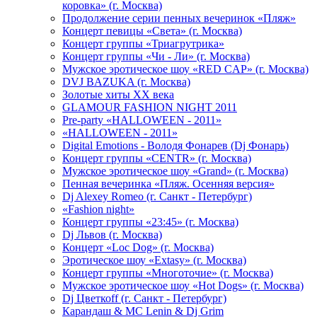
коровка» (г. Москва)
Продолжение серии пенных вечеринок «Пляж»
Концерт певицы «Света» (г. Москва)
Концерт группы «Триагрутрика»
Концерт группы «Чи - Ли» (г. Москва)
Мужское эротическое шоу «RED CAP» (г. Москва)
DVJ BAZUKA (г. Москва)
Золотые хиты XX века
GLAMOUR FASHION NIGHT 2011
Pre-party «HALLOWEEN - 2011»
«HALLOWEEN - 2011»
Digital Emotions - Володя Фонарев (Dj Фонарь)
Концерт группы «CENTR» (г. Москва)
Мужское эротическое шоу «Grand» (г. Москва)
Пенная вечеринка «Пляж. Осенняя версия»
Dj Alexey Romeo (г. Санкт - Петербург)
«Fashion night»
Концерт группы «23:45» (г. Москва)
Dj Львов (г. Москва)
Концерт «Loc Dog» (г. Москва)
Эротическое шоу «Extasy» (г. Москва)
Концерт группы «Многоточие» (г. Москва)
Мужское эротическое шоу «Hot Dogs» (г. Москва)
Dj Цветкоff (г. Санкт - Петербург)
Карандаш & МС Lenin & Dj Grim