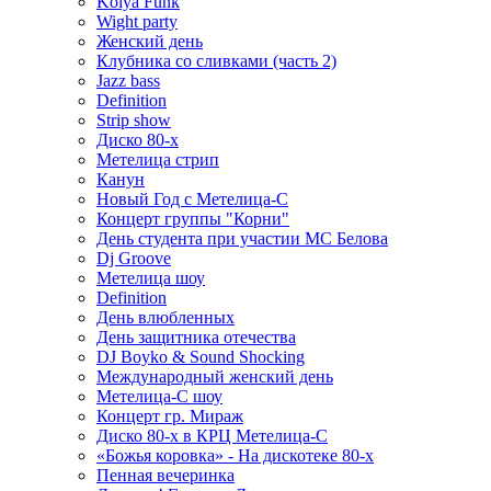
Kolya Funk
Wight party
Женский день
Клубника со сливками (часть 2)
Jazz bass
Definition
Strip show
Диско 80-х
Метелица стрип
Канун
Новый Год с Метелица-С
Концерт группы "Корни"
День студента при участии МС Белова
Dj Groove
Метелица шоу
Definition
День влюбленных
День защитника отечества
DJ Boyko & Sound Shocking
Международный женский день
Метелица-С шоу
Концерт гр. Мираж
Диско 80-х в КРЦ Метелица-С
«Божья коровка» - На дискотеке 80-х
Пенная вечеринка