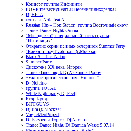
Концерт группы Инфинити
LOVEите весну! Part 3! Весенняя лихорадка!
Dj RIGA
концерт Artic feat Asti
Russian Hip – Hop Station, группа Восточный округ
Trance Dance Night, Omnia
"Молодежка", специальный гость группа
"Интонация"
Открытие серии пенных вечеринок Summer Party
"Конан и шоу Evolution" (г.Москва)
Black Star inc. Natan
Summer Party
Дискотека ХХ века. Игорек
Trance dance night. Dj Alexander Popov
мужское эротическое шоу "Hummer"
Dj Nejtrino
группа TOTAL
White Night party, Dj Feel
Егор Крид
BIFFGUYS
Dj Jim (г. Москва)
VogueMenProject
Dj Forsage и Topless Dj Aurika
Trance Dance Night, Dj Damian Wasse 5.07.14
Мужское эротическое шоу "Pride"