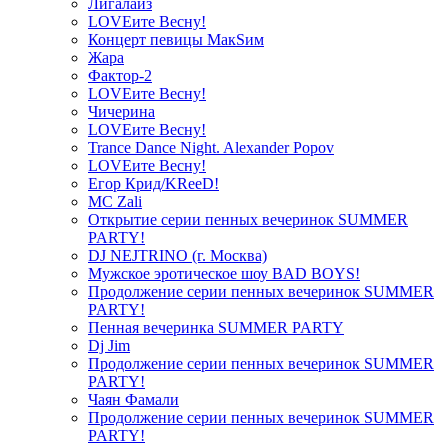
Лигалайз
LOVEите Весну!
Концерт певицы МакSим
Жара
Фактор-2
LOVEите Весну!
Чичерина
LOVEите Весну!
Trance Dance Night. Alexander Popov
LOVEите Весну!
Егор Крид/KReeD!
MC Zali
Открытие серии пенных вечеринок SUMMER
PARTY!
DJ NEJTRINO (г. Москва)
Мужское эротическое шоу BAD BOYS!
Продолжение серии пенных вечеринок SUMMER
PARTY!
Пенная вечеринка SUMMER PARTY
Dj Jim
Продолжение серии пенных вечеринок SUMMER
PARTY!
Чаян Фамали
Продолжение серии пенных вечеринок SUMMER
PARTY!