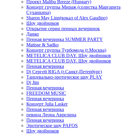
Проект Malibu Breeze (Hungary)
Концерт группы Мираж (солистка Маргарита
Суханкина)
Sharon May Linn(вокал of Alex Gaudino)
Шоу двойников
Открытие серии пенных вечеринок
Данко
Пенная вечеринка SUMMER PARTY
Matisse & Sadko
Концерт группы Турбомода (г.Москва)
METELICA CLUB DAY. Шоу двойников
METELICA CLUB DAY. Шоу двойников
Пенная вечеринка
Dj Сергей RIGA (г.Санкт-Петербург)
Танцевально-эротическое шоу PLAY
Dj Jim
Пенная вечеринка
FREEDOM MUSIC
Пенная вечеринка
Концерт Julia Lasker
Пенная вечеринка
певица Леона Аврелина
Пенная вечеринка
Эротическое шоу PAFOS
Шоу двойников