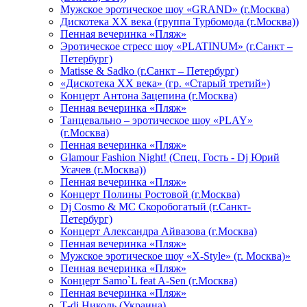
Мужское эротическое шоу «GRAND» (г.Москва)
Дискотека XX века (группа Турбомода (г.Москва))
Пенная вечеринка «Пляж»
Эротическое стресс шоу «PLATINUM» (г.Санкт –
Петербург)
Matisse & Sadko (г.Санкт – Петербург)
«Дискотека ХХ века» (гр. «Старый третий»)
Концерт Антона Зацепина (г.Москва)
Пенная вечеринка «Пляж»
Танцевально – эротическое шоу «PLAY»
(г.Москва)
Пенная вечеринка «Пляж»
Glamour Fashion Night! (Спец. Гость - Dj Юрий
Усачев (г.Москва))
Пенная вечеринка «Пляж»
Концерт Полины Ростовой (г.Москва)
Dj Cosmo & МС Скоробогатый (г.Санкт-
Петербург)
Концерт Александра Айвазова (г.Москва)
Пенная вечеринка «Пляж»
Мужское эротическое шоу «X-Style» (г. Москва)»
Пенная вечеринка «Пляж»
Концерт Samo`L feat A-Sen (г.Москва)
Пенная вечеринка «Пляж»
Т-dj Николь (Украина)