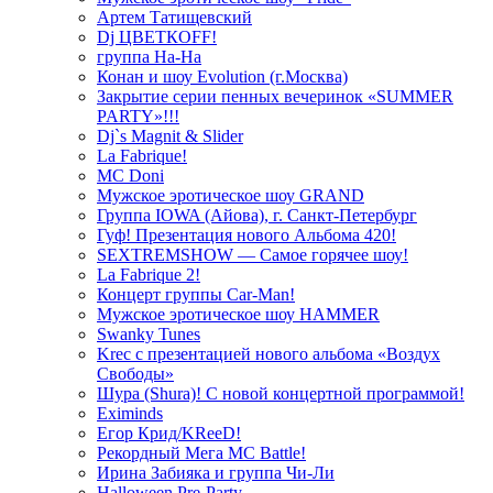
Артем Татищевский
Dj ЦВЕТКOFF!
группа На-На
Конан и шоу Evolution (г.Москва)
Закрытие серии пенных вечеринок «SUMMER
PARTY»!!!
Dj`s Magnit & Slider
La Fabrique!
MC Doni
Мужское эротическое шоу GRAND
Группа IOWA (Айова), г. Санкт-Петербург
Гуф! Презентация нового Альбома 420!
SEXTREMSHOW — Самое горячее шоу!
La Fabrique 2!
Концерт группы Car-Man!
Мужское эротическое шоу HAMMER
Swanky Tunes
Krec с презентацией нового альбома «Воздух
Свободы»
Шура (Shura)! С новой концертной программой!
Eximinds
Егор Крид/KReeD!
Рекордный Мега МС Battle!
Ирина Забияка и группа Чи-Ли
Halloween Pre-Party