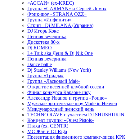
«АССАИ» (ex-KREC)
Группа «CARMAN» и Сергей Лемох
Фрик-шоу «STRANA OZZ»
Группа «Инфинити»
Стрип - Dj MILANA (Украина)
DJ Игорь Кокс
Пенная вечеринка
Дискотека 80-х
Dj ROMEO
Le Truk aka Децл & Dj Nik One
Пенная вечеринка
Dance battle
Dj Stanley Williams (New York)
Группа «Триада»
Группа «Ласковый Май»
Открытие весенней клубной сессии
Финал конкурса Караоке-шоу
Александр Иванов и группа «Рондо»
Мужское эротическое шоу Made in Heaven
Международный женский день
TECHNO RAVE с участием DJ SHUSHUKIN
Концерт группы «Quest Pistols»
Птаха (ex. CENTR)
МС Жан и DJ Riga
Презентация фирменного компакт-диска КРК