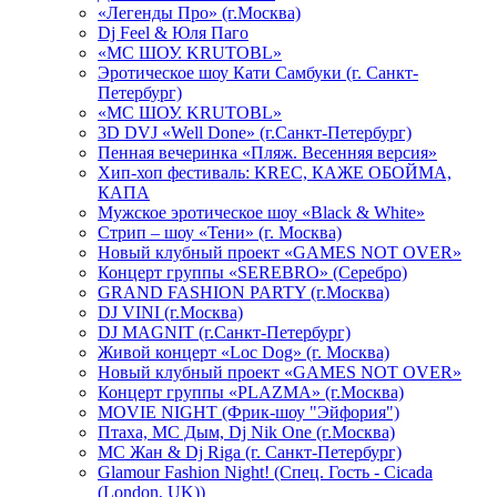
«Легенды Про» (г.Москва)
Dj Feel & Юля Паго
«МС ШОУ. KRUTOBL»
Эротическое шоу Кати Самбуки (г. Санкт-
Петербург)
«МС ШОУ. KRUTOBL»
3D DVJ «Well Done» (г.Санкт-Петербург)
Пенная вечеринка «Пляж. Весенняя версия»
Хип-хоп фестиваль: KREC, КАЖЕ ОБОЙМА,
КАПА
Мужское эротическое шоу «Black & White»
Стрип – шоу «Тени» (г. Москва)
Новый клубный проект «GAMES NOT OVER»
Концерт группы «SEREBRO» (Серебро)
GRAND FASHION PARTY (г.Москва)
DJ VINI (г.Москва)
DJ MAGNIT (г.Санкт-Петербург)
Живой концерт «Loc Dog» (г. Москва)
Новый клубный проект «GAMES NOT OVER»
Концерт группы «PLAZMA» (г.Москва)
MOVIE NIGHT (Фрик-шоу "Эйфория")
Птаха, МС Дым, Dj Nik One (г.Москва)
МС Жан & Dj Riga (г. Санкт-Петербург)
Glamour Fashion Night! (Спец. Гость - Cicada
(London, UK))