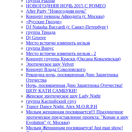
группа Plazma
НОВОГОДНЯЯ НОЧЬ 2015 C РОМЕО
After Party "Новогодняя ночь"
Концерт певицы Афродита (г. Москва)
«Русские Гвозди»
DJ Natasha Baccardi (г. Санкт-Петербург)
группа Триада
Dj Groove
Место встречи изменить нельзя
группа Вирус
Место встречи изменить нельзя - 2
Концерт группы Краски (Оксана Ковалевская)
Эротическое шоу Velvet
Концерт Влада Соколовского
Рекордна ночь, посвященная Дню Защитника
Отечества
Ночь, посвященная Дню Защитника Отечества!
ШОУ КАТИ САМБУКИ!
Женское эротическое шоу Lady Night
группа Каспийский груз
Trance Dance Night. Alex M.O.R.P.H
Милым женщинам посвящается!!! Праздничное
эротическое представление проекта: "Конан и шоу
Evolution" (г. Москва)
Милым Женщинам посвящается! Just man show!