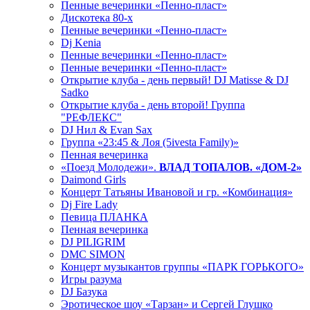
Пенные вечеринки «Пенно-пласт»
Дискотека 80-х
Пенные вечеринки «Пенно-пласт»
Dj Kenia
Пенные вечеринки «Пенно-пласт»
Пенные вечеринки «Пенно-пласт»
Открытие клуба - день первый! DJ Matisse & DJ
Sadko
Открытие клуба - день второй! Группа
"РЕФЛЕКС"
DJ Нил & Evan Sax
Группа «23:45 & Лоя (5ivesta Family)»
Пенная вечеринка
«Поезд Молодежи».
ВЛАД ТОПАЛОВ. «ДОМ-2»
Daimond Girls
Концерт Татьяны Ивановой и гр. «Комбинация»
Dj Fire Lady
Певица ПЛАНКА
Пенная вечеринка
DJ PILIGRIM
DMC SIMON
Концерт музыкантов группы «ПАРК ГОРЬКОГО»
Игры разума
DJ Базука
Эротическое шоу «Тарзан» и Сергей Глушко