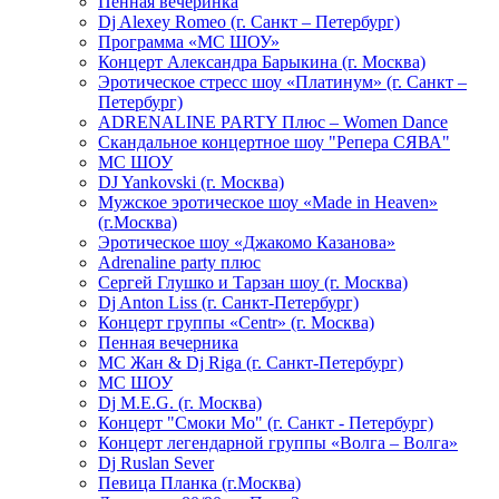
Пенная вечеринка
Dj Alexey Romeo (г. Санкт – Петербург)
Программа «МС ШОУ»
Концерт Александра Барыкина (г. Москва)
Эротическое стресс шоу «Платинум» (г. Санкт –
Петербург)
ADRENALINE PARTY Плюс – Women Dance
Скандальное концертное шоу "Репера СЯВА"
МС ШОУ
DJ Yankovski (г. Москва)
Мужское эротическое шоу «Made in Heaven»
(г.Москва)
Эротическое шоу «Джакомо Казанова»
Adrenaline party плюс
Сергей Глушко и Тарзан шоу (г. Москва)
Dj Anton Liss (г. Санкт-Петербург)
Концерт группы «Centr» (г. Москва)
Пенная вечерника
МС Жан & Dj Riga (г. Санкт-Петербург)
МС ШОУ
Dj M.E.G. (г. Москва)
Концерт "Смоки Мо" (г. Санкт - Петербург)
Концерт легендарной группы «Волга – Волга»
Dj Ruslan Sever
Певица Планка (г.Москва)