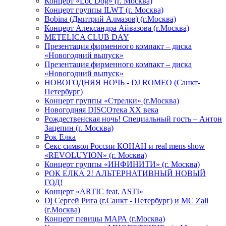
Концерт «Loc Dog» (г. Москва)
Концерт группы ILWT (г. Москва)
Bobina (Дмитрий Алмазов) (г.Москва)
Концерт Александра Айвазова (г.Москва)
METELICA CLUB DAY
Презентация фирменного компакт – диска
«Новогодний выпуск»
Презентация фирменного компакт – диска
«Новогодний выпуск»
НОВОГОДНЯЯ НОЧЬ - DJ ROMEO (Санкт-
Петербург)
Концерт группы «Стрелки» (г.Москва)
Новогодняя DISCOтека ХХ века
Рождественская ночь! Специальный гость – Антон
Зацепин (г. Москва)
Рок Елка
Секс символ России КОНАН и real mens show
«REVOLUYION» (г. Москва)
Концерт группы «ИНФИНИТИ» (г. Москва)
РОК ЕЛКА 2! АЛЬТЕРНАТИВНЫЙ НОВЫЙ
ГОД!
Концерт «ARTIC feat. ASTI»
Dj Сергей Рига (г.Санкт - Петербург) и MC Zali
(г.Москва)
Концерт певицы МАРА (г.Москва)