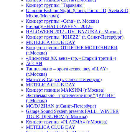
Концерт группы "Тараканы"
Glamour Fashion Night! (Спец. Гость – Dj Sveta & Dj
Mixon (Москва))
Концерт группы «Centr» (г. Москва)
Pre-party «HALLOWEEN - 2012»
HALOWEEN 2012 - DVJ BAZUKA (г. Москва)
Концерт группы "КНЯZZ" (г. Санкт-Петербург)
METELICA CLUB DAY
Концерт группы ОТПЕТЫЕ МОШЕННИКИ
(г.Москва)
«Дискотека ХХ века» (гр. «Старый третий»)
АССАИ
Танцевально – эротическое шоу «PLAY»
(г.Москва)
Матисс & Садко (г. Санкт-Петербург)
METELICA CLUB DAY
Концерт певицы МАКSИМ (г.Москва)
Экстремально - эротическое шоу "ДРУГИЕ"
(г.Москва)
МС/DJ ZHAN (г.Санкт-Петербург)
Garage Sound System presents FALL - WINTER
TOUR, Dj SUHOV (г. Москва)
Концерт группы «PLAZMA» (г.Москва)
METELICA CLUB DAY