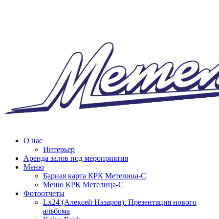
О нас
Интерьер
Аренда залов под мероприятия
Меню
Барная карта КРК Метелица-С
Меню КРК Метелица-С
Фотоотчеты
Lx24 (Алексей Назаров). Презентация нового
альбома