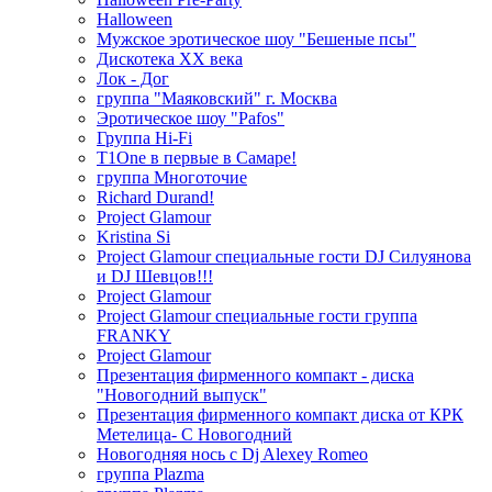
Halloween
Мужское эротическое шоу "Бешеные псы"
Дискотека ХХ века
Лок - Дог
группа "Маяковский" г. Москва
Эротическое шоу "Pafos"
Группа Hi-Fi
T1One в первые в Самаре!
группа Многоточие
Richard Durand!
Project Glamour
Kristina Si
Project Glamour специальные гости DJ Силуянова
и DJ Шевцов!!!
Project Glamour
Project Glamour специальные гости группа
FRANKY
Project Glamour
Презентация фирменного компакт - диска
"Новогодний выпуск"
Презентация фирменного компакт диска от КРК
Метелица- С Новогодний
Новогодняя нось с Dj Alexey Romeo
группа Plazma