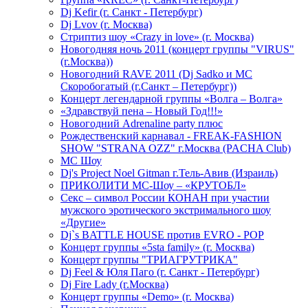
Dj Kefir (г. Санкт - Петербург)
Dj Lvov (г. Москва)
Стриптиз шоу «Crazy in love» (г. Москва)
Новогодняя ночь 2011 (концерт группы "VIRUS"
(г.Москва))
Новогодний RAVE 2011 (Dj Sadko и MC
Скоробогатый (г.Санкт – Петербург))
Концерт легендарной группы «Волга – Волга»
«Здравствуй пена – Новый Год!!!»
Новогодний Adrenaline party плюс
Рождественский карнавал - FREAK-FASHION
SHOW "STRANA OZZ" г.Москва (PACHA Club)
MC Шоу
Dj's Project Noel Gitman г.Тель-Авив (Израиль)
ПРИКОЛИТИ МС-Шоу – «КРУТОБЛ»
Секс – символ России КОНАН при участии
мужского эротического экстримального шоу
«Другие»
Dj`s BATTLE HOUSE против EVRO - POP
Концерт группы «5sta family» (г. Москва)
Концерт группы "ТРИАГРУТРИКА"
Dj Feel & Юля Паго (г. Санкт - Петербург)
Dj Fire Lady (г.Москва)
Концерт группы «Demo» (г. Москва)