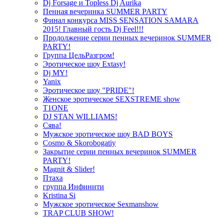
Dj Forsage и Topless Dj Aurika
Пенная вечеринка SUMMER PARTY
Финал конкурса MISS SENSATION SAMARA
2015! Главный гость Dj Feel!!!
Продолжение серии пенных вечеринок SUMMER
PARTY!
Группа ЦельРазгром!
Эротическое шоу Extasy!
Dj MY!
Yanix
Эротическое шоу "PRIDE"!
Женское эротическое SEXSTREME show
T1ONE
DJ STAN WILLIAMS!
Сява!
Мужское эротическое шоу BAD BOYS
Cosmo & Skorobogatiy
Закрытие серии пенных вечеринок SUMMER
PARTY!
Magnit & Slider!
Птаха
группа Инфинити
Kristina Si
Мужское эротическое Sexmanshow
TRAP CLUB SHOW!