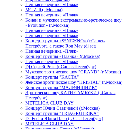
Пенная вечеринка «Пляж»
МС Zali (г.Москва)
Пенная вечеринка «Пляж»
Конан и мужское экстремально-эротическое шоу
«Evolution» (г.Москва)
Пенная вечеринка «Пляж»
Пенная вечеринка «Пляж»
Концерт группы «S*NEЖNO» (г.Санкт-
Петербург), а также Ron May (dj set)
Пенная вечеринка «Пляж»
Концерт группы «Планка» (г.Москва)
Пенная вечеринка «Пляж»
Dj Сергей Рига (г.Санкт-Петербург)
Мужское эротическое шоу "GRAND" (г.Москва)
Концерт группы "КАСТА"
Женское эротическое шоу "KRISTAL" (г.Москва)
Концерт группы "МАЛЬЧИШНИК"
Эротическое шоу КАТИ САМБУКИ (г.Санкт-
Петербург)
METELICA CLUB DAY
Концерт Юлии Савичевой (г.Москва)
Концерт группы "TRIAGRUTRIKA"
DJ Feel и Юлия Паго (г. С. - Петербург)
METELICA CLUB DAY
Концерт певицы Светы (г.Москва)