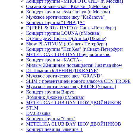
Концерт группы «МНОГОТОЧИЕ» (г. Москва)
Оксана Ковалевская "Краски" (г.Москва)
Концерт группы «5sta family» (г. Москва)
Мужское эротическое шоу "KaZanova"
Концерт группы "ТРИАДА"
Dj FEEL & Юля ПАГО (г. Санкт-Петербург)
Концерт группы LOUNA (г.Москва)
Dj Forsage & Topless Dj Aurika (Ukraine)
Show PLATINUM (г.Санкт - Петербург)
Концерт группы "ПсиХея" (г.Снакт-Петербург)
METELICA CLUB DAY Шоу двойников.
Концерт группы «КАСТА»
Милым Женщинам посвящается! Just man show
DJ ТоварищЪ ЛЕНИН (UKRAINE)
Мужское эротическое шоу "GRAND"
SLIM с презентацией нового альбома CEN-TROPE
Мужское эротическое шоу PRIDE (Украина)
Концерт группы Вирус
Доминик Джокер (г.Москва)
METELICA CLUB DAY. ШОУ ДВОЙНИКОВ
ST1M
DVJ Bazuka
Концерт группы "Слот"
METELICA CLUB DAY. ШОУ ДВОЙНИКОВ
Концерт певицы Эльвира Т