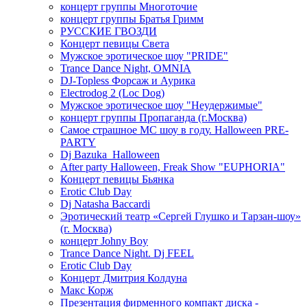
концерт группы Многоточие
концерт группы Братья Гримм
РУССКИЕ ГВОЗДИ
Концерт певицы Света
Мужское эротическое шоу "PRIDE"
Trance Dance Night, OMNIA
DJ-Topless Форсаж и Аурика
Electrodog 2 (Loc Dog)
Мужское эротическое шоу "Неудержимые"
концерт группы Пропаганда (г.Москва)
Самое страшное МС шоу в году. Halloween PRE-
PARTY
Dj Bazuka_Halloween
After party Halloween, Freak Show "EUPHORIA"
Концерт певицы Бьянка
Erotic Club Day
Dj Natasha Baccardi
Эротический театр «Сергей Глушко и Тарзан-шоу»
(г. Москва)
концерт Johny Boy
Trance Dance Night. Dj FEEL
Erotic Club Day
Концерт Дмитрия Колдуна
Макс Корж
Презентация фирменного компакт диска -