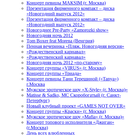
Концерт певицы МАКSIМ (г. Москва)
Презентация фирменного компакт – диска
«Новогодний выпуск 2012»
Презентация фирменного компакт – диска
«Новогодний выпуск 2012»
Новогоднее Pre-Party «Zamorozki show»
Новогодняя ночь 2012
Tom Boxer feat Morena (Венгрия)
Пенная вечеринка «Пляж. Новогодняя версия»
«Рождественский карнавал»
«Рождественский карнавал»
Новогодняя ночь 2012 «по-старому»
Концерт группы «VIRUS» (г. Москва)
Концерт группы «Триада»
Концерт певицы Тани Терешиной («Tanya»)
г.Москва
Мужское эротическое шоу «X-Style» (г. Москва)»
Matissе & Sadko, MC Скоробогатый (г. Санкт-
Петербург)
Новый клубный проект «GAMES NOT OVER»
Концерт группы «Краски» (г. Москва)
Мужское эротическое шоу «Mafia» (г. Москва)»
Концерт топового исполнителя «Джиган»
(г.Москва)
День всех влюбленных