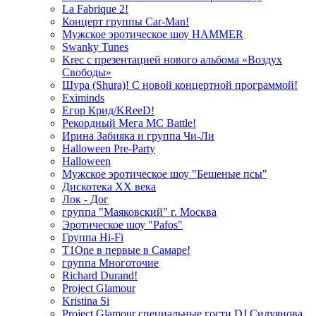
La Fabrique 2!
Концерт группы Car-Man!
Мужское эротическое шоу HAMMER
Swanky Tunes
Krec с презентацией нового альбома «Воздух
Свободы»
Шура (Shura)! С новой концертной программой!
Eximinds
Егор Крид/KReeD!
Рекордный Мега МС Battle!
Ирина Забияка и группа Чи-Ли
Halloween Pre-Party
Halloween
Мужское эротическое шоу "Бешеные псы"
Дискотека ХХ века
Лок - Дог
группа "Маяковский" г. Москва
Эротическое шоу "Pafos"
Группа Hi-Fi
T1One в первые в Самаре!
группа Многоточие
Richard Durand!
Project Glamour
Kristina Si
Project Glamour специальные гости DJ Силуянова