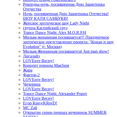
Рекордна ночь, посвященная Дню Защитника
Отечества
Ночь, посвященная Дню Защитника Отечества!
ШОУ КАТИ САМБУКИ!
Женское эротическое шоу Lady Night
группа Каспийский груз
Trance Dance Night. Alex M.O.R.P.H
Милым женщинам посвящается!!! Праздничное
эротическое представление проекта: "Конан и шоу
Evolution" (г. Москва)
Милым Женщинам посвящается! Just man show!
Лигалайз
LOVEите Весну!
Концерт певицы МакSим
Жара
Фактор-2
LOVEите Весну!
Чичерина
LOVEите Весну!
Trance Dance Night. Alexander Popov
LOVEите Весну!
Егор Крид/KReeD!
MC Zali
Открытие серии пенных вечеринок SUMMER