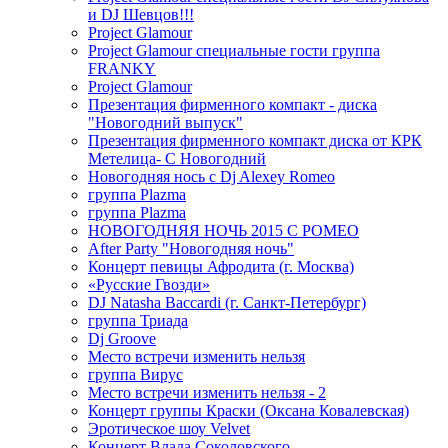
и DJ Шевцов!!!
Project Glamour
Project Glamour специальные гости группа
FRANKY
Project Glamour
Презентация фирменного компакт - диска
"Новогодний выпуск"
Презентация фирменного компакт диска от КРК
Метелица- С Новогодний
Новогодняя нось с Dj Alexey Romeo
группа Plazma
группа Plazma
НОВОГОДНЯЯ НОЧЬ 2015 C РОМЕО
After Party "Новогодняя ночь"
Концерт певицы Афродита (г. Москва)
«Русские Гвозди»
DJ Natasha Baccardi (г. Санкт-Петербург)
группа Триада
Dj Groove
Место встречи изменить нельзя
группа Вирус
Место встречи изменить нельзя - 2
Концерт группы Краски (Оксана Ковалевская)
Эротическое шоу Velvet
Концерт Влада Соколовского