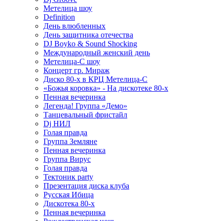
Метелица шоу
Definition
День влюбленных
День защитника отечества
DJ Boyko & Sound Shocking
Международный женский день
Метелица-С шоу
Концерт гр. Мираж
Диско 80-х в КРЦ Метелица-С
«Божья коровка» - На дискотеке 80-х
Пенная вечеринка
Легенда! Группа «Демо»
Танцевальный фристайл
Dj НИЛ
Голая правда
Группа Земляне
Пенная вечеринка
Группа Вирус
Голая правда
Тектоник party
Презентация диска клуба
Русская Ибица
Дискотека 80-х
Пенная вечеринка