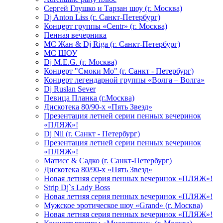
Сергей Глушко и Тарзан шоу (г. Москва)
Dj Anton Liss (г. Санкт-Петербург)
Концерт группы «Centr» (г. Москва)
Пенная вечерника
МС Жан & Dj Riga (г. Санкт-Петербург)
МС ШОУ
Dj M.E.G. (г. Москва)
Концерт "Смоки Мо" (г. Санкт - Петербург)
Концерт легендарной группы «Волга – Волга»
Dj Ruslan Sever
Певица Планка (г.Москва)
Дискотека 80/90-х «Пять Звезд»
Презентация летней серии пенных вечеринок
«ПЛЯЖ»!
Dj Nil (г. Санкт - Петербург)
Презентация летней серии пенных вечеринок
«ПЛЯЖ»!
Матисс & Садко (г. Санкт-Петербург)
Дискотека 80/90-х «Пять Звезд»
Новая летняя серия пенных вечеринок «ПЛЯЖ»!
Strip Dj`s Lady Boss
Новая летняя серия пенных вечеринок «ПЛЯЖ»!
Мужское эротическое шоу «Grand» (г. Москва)
Новая летняя серия пенных вечеринок «ПЛЯЖ»!