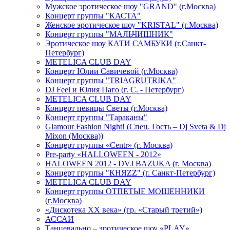
Мужское эротическое шоу "GRAND" (г.Москва)
Концерт группы "КАСТА"
Женское эротическое шоу "KRISTAL" (г.Москва)
Концерт группы "МАЛЬЧИШНИК"
Эротическое шоу КАТИ САМБУКИ (г.Санкт-
Петербург)
METELICA CLUB DAY
Концерт Юлии Савичевой (г.Москва)
Концерт группы "TRIAGRUTRIKA"
DJ Feel и Юлия Паго (г. С. - Петербург)
METELICA CLUB DAY
Концерт певицы Светы (г.Москва)
Концерт группы "Тараканы"
Glamour Fashion Night! (Спец. Гость – Dj Sveta & Dj
Mixon (Москва))
Концерт группы «Centr» (г. Москва)
Pre-party «HALLOWEEN - 2012»
HALOWEEN 2012 - DVJ BAZUKA (г. Москва)
Концерт группы "КНЯZZ" (г. Санкт-Петербург)
METELICA CLUB DAY
Концерт группы ОТПЕТЫЕ МОШЕННИКИ
(г.Москва)
«Дискотека ХХ века» (гр. «Старый третий»)
АССАИ
Танцевально – эротическое шоу «PLAY»