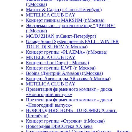
(г.Москва)
Матисс & Садко (г. Санкт-Петербург)
METELICA CLUB DAY
Концерт певицы МАКSИМ (г.Москва)
Экстремально - эротическое шоу "ДРУГИЕ"
(г.Москва)
МС/DJ ZHAN (г.Санкт-Петербург)
Garage Sound System presents FALL - WINTER
TOUR, Dj SUHOV (г. Москва)
Концерт группы «PLAZMA» (г.Москва)
METELICA CLUB DAY
Концерт «Loc Dog» (г. Москва)
Концерт группы ILWT (г. Москва)
Bobina (Дмитрий Алмазов) (г.Москва)
Концерт Александра Айвазова (г.Москва)
METELICA CLUB DAY
Презентация фирменного компакт – диска
«Новогодний выпуск»
Презентация фирменного компакт – диска
«Новогодний выпуск»
НОВОГОДНЯЯ НОЧЬ - DJ ROMEO (Санкт-
Петербург)
Концерт группы «Стрелки» (г.Москва)
Новогодняя DISCOтека ХХ века
Рождественская ночь! Специальный гость – Антон