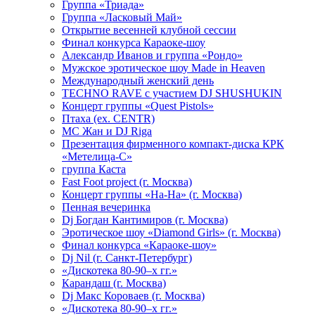
Группа «Триада»
Группа «Ласковый Май»
Открытие весенней клубной сессии
Финал конкурса Караоке-шоу
Александр Иванов и группа «Рондо»
Мужское эротическое шоу Made in Heaven
Международный женский день
TECHNO RAVE с участием DJ SHUSHUKIN
Концерт группы «Quest Pistols»
Птаха (ex. CENTR)
МС Жан и DJ Riga
Презентация фирменного компакт-диска КРК
«Метелица-С»
группа Каста
Fast Foot project (г. Москва)
Концерт группы «На-На» (г. Москва)
Пенная вечеринка
Dj Богдан Кантимиров (г. Москва)
Эротическое шоу «Diamond Girls» (г. Москва)
Финал конкурса «Караоке-шоу»
Dj Nil (г. Санкт-Петербург)
«Дискотека 80-90–х гг.»
Карандаш (г. Москва)
Dj Макс Короваев (г. Москва)
«Дискотека 80-90–х гг.»