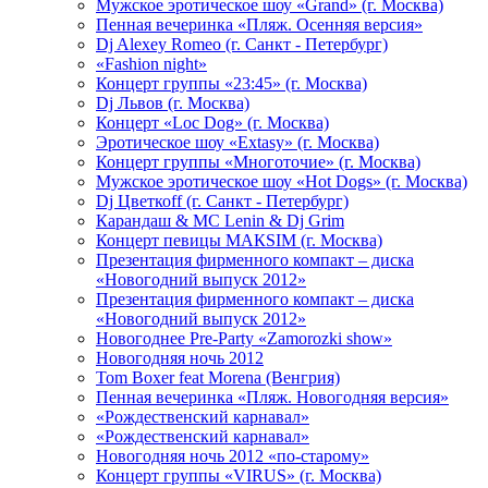
Мужское эротическое шоу «Grand» (г. Москва)
Пенная вечеринка «Пляж. Осенняя версия»
Dj Alexey Romeo (г. Санкт - Петербург)
«Fashion night»
Концерт группы «23:45» (г. Москва)
Dj Львов (г. Москва)
Концерт «Loc Dog» (г. Москва)
Эротическое шоу «Extasy» (г. Москва)
Концерт группы «Многоточие» (г. Москва)
Мужское эротическое шоу «Hot Dogs» (г. Москва)
Dj Цветкоff (г. Санкт - Петербург)
Карандаш & МС Lenin & Dj Grim
Концерт певицы МАКSIМ (г. Москва)
Презентация фирменного компакт – диска
«Новогодний выпуск 2012»
Презентация фирменного компакт – диска
«Новогодний выпуск 2012»
Новогоднее Pre-Party «Zamorozki show»
Новогодняя ночь 2012
Tom Boxer feat Morena (Венгрия)
Пенная вечеринка «Пляж. Новогодняя версия»
«Рождественский карнавал»
«Рождественский карнавал»
Новогодняя ночь 2012 «по-старому»
Концерт группы «VIRUS» (г. Москва)