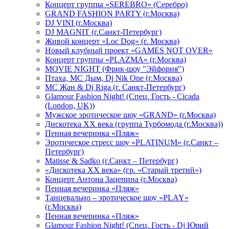
Концерт группы «SEREBRO» (Серебро)
GRAND FASHION PARTY (г.Москва)
DJ VINI (г.Москва)
DJ MAGNIT (г.Санкт-Петербург)
Живой концерт «Loc Dog» (г. Москва)
Новый клубный проект «GAMES NOT OVER»
Концерт группы «PLAZMA» (г.Москва)
MOVIE NIGHT (Фрик-шоу "Эйфория")
Птаха, МС Дым, Dj Nik One (г.Москва)
МС Жан & Dj Riga (г. Санкт-Петербург)
Glamour Fashion Night! (Спец. Гость - Cicada
(London, UK))
Мужское эротическое шоу «GRAND» (г.Москва)
Дискотека XX века (группа Турбомода (г.Москва))
Пенная вечеринка «Пляж»
Эротическое стресс шоу «PLATINUM» (г.Санкт –
Петербург)
Matisse & Sadko (г.Санкт – Петербург)
«Дискотека ХХ века» (гр. «Старый третий»)
Концерт Антона Зацепина (г.Москва)
Пенная вечеринка «Пляж»
Танцевально – эротическое шоу «PLAY»
(г.Москва)
Пенная вечеринка «Пляж»
Glamour Fashion Night! (Спец. Гость - Dj Юрий