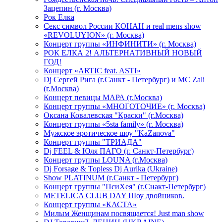
Зацепин (г. Москва)
Рок Елка
Секс символ России КОНАН и real mens show
«REVOLUYION» (г. Москва)
Концерт группы «ИНФИНИТИ» (г. Москва)
РОК ЕЛКА 2! АЛЬТЕРНАТИВНЫЙ НОВЫЙ
ГОД!
Концерт «ARTIC feat. ASTI»
Dj Сергей Рига (г.Санкт - Петербург) и MC Zali
(г.Москва)
Концерт певицы МАРА (г.Москва)
Концерт группы «МНОГОТОЧИЕ» (г. Москва)
Оксана Ковалевская "Краски" (г.Москва)
Концерт группы «5sta family» (г. Москва)
Мужское эротическое шоу "KaZanova"
Концерт группы "ТРИАДА"
Dj FEEL & Юля ПАГО (г. Санкт-Петербург)
Концерт группы LOUNA (г.Москва)
Dj Forsage & Topless Dj Aurika (Ukraine)
Show PLATINUM (г.Санкт - Петербург)
Концерт группы "ПсиХея" (г.Снакт-Петербург)
METELICA CLUB DAY Шоу двойников.
Концерт группы «КАСТА»
Милым Женщинам посвящается! Just man show