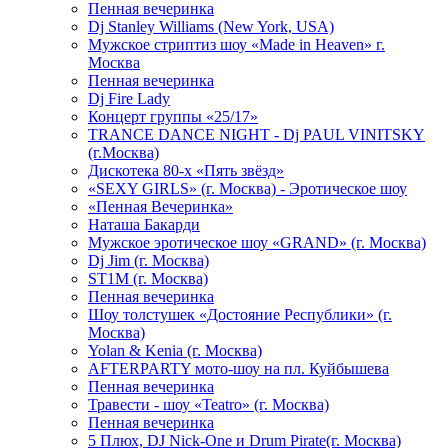
Пенная вечеринка
Dj Stanley Williams (New York, USA)
Мужское стриптиз шоу «Made in Heaven» г.
Москва
Пенная вечеринка
Dj Fire Lady
Концерт группы «25/17»
TRANCE DANCE NIGHT - Dj PAUL VINITSKY
(г.Москва)
Дискотека 80-х «Пять звёзд»
«SEXY GIRLS» (г. Москва) - Эротическое шоу
«Пенная Вечеринка»
Hаташа Бакарди
Мужское эротическое шоу «GRAND» (г. Москва)
Dj Jim (г. Москва)
ST1M (г. Москва)
Пенная вечеринка
Шоу толстушек «Достояние Республики» (г.
Москва)
Yolan & Kenia (г. Москва)
AFTERPARTY мото-шоу на пл. Куйбышева
Пенная вечеринка
Травести - шоу «Teatro» (г. Москва)
Пенная вечеринка
5 Плюх, DJ Nick-One и Drum Pirate(г. Москва)