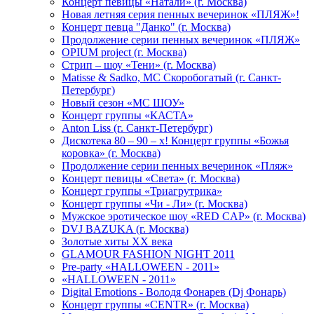
Концерт певицы «Натали» (г. Москва)
Новая летняя серия пенных вечеринок «ПЛЯЖ»!
Концерт певца "Данко" (г. Москва)
Продолжение серии пенных вечеринок «ПЛЯЖ»
OPIUM project (г. Москва)
Стрип – шоу «Тени» (г. Москва)
Matissе & Sadko, MC Скоробогатый (г. Санкт-
Петербург)
Новый сезон «МС ШОУ»
Концерт группы «КАСТА»
Anton Liss (г. Санкт-Петербург)
Дискотека 80 – 90 – х! Концерт группы «Божья
коровка» (г. Москва)
Продолжение серии пенных вечеринок «Пляж»
Концерт певицы «Света» (г. Москва)
Концерт группы «Триагрутрика»
Концерт группы «Чи - Ли» (г. Москва)
Мужское эротическое шоу «RED CAP» (г. Москва)
DVJ BAZUKA (г. Москва)
Золотые хиты XX века
GLAMOUR FASHION NIGHT 2011
Pre-party «HALLOWEEN - 2011»
«HALLOWEEN - 2011»
Digital Emotions - Володя Фонарев (Dj Фонарь)
Концерт группы «CENTR» (г. Москва)