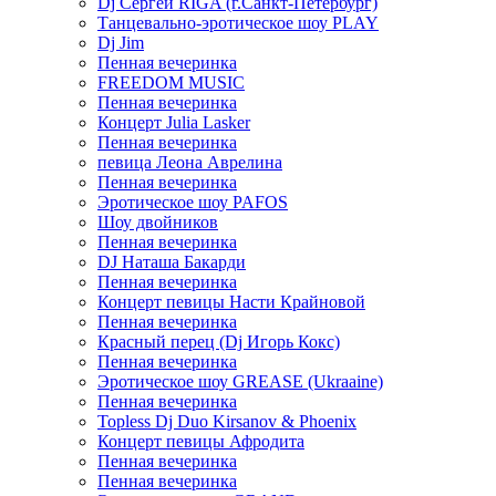
Dj Сергей RIGA (г.Санкт-Петербург)
Танцевально-эротическое шоу PLAY
Dj Jim
Пенная вечеринка
FREEDOM MUSIC
Пенная вечеринка
Концерт Julia Lasker
Пенная вечеринка
певица Леона Аврелина
Пенная вечеринка
Эротическое шоу PAFOS
Шоу двойников
Пенная вечеринка
DJ Наташа Бакарди
Пенная вечеринка
Концерт певицы Насти Крайновой
Пенная вечеринка
Красный перец (Dj Игорь Кокс)
Пенная вечеринка
Эротическое шоу GREASE (Ukraaine)
Пенная вечеринка
Topless Dj Duo Kirsanov & Phoenix
Концерт певицы Афродита
Пенная вечеринка
Пенная вечеринка