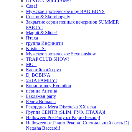
DJ STAN WILLIAMS!
Сява!
Мужское эротическое шоу BAD BOYS
Cosmo & Skorobogatiy
Закрытие серии пенных вечеринок SUMMER
PARTY!
Magnit & Slider!
Птаха
группа Инфинити
Kristina Si
Мужское эротическое Sexmanshow
TRAP CLUB SHOW!
МОТ
Каспийский груз
Dj BOBINA
5STA FAMILY!
Конан и шоу Evolution
певица Ангина
Баклажан party
Юлия Волкова
Рекордная Мега Discoteka XX века
Группа CENTR (SLIM, ГУФ, ПТАХА)!
Halloween Pre-Party от Радио Рекорд!
Halloween от Радио Рекорд! Специальный гость Dj
Natasha Baccardi!