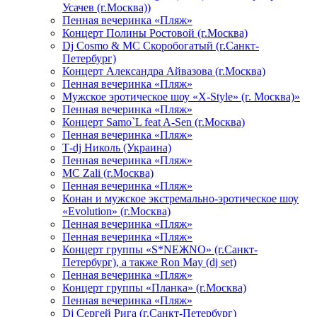
Усачев (г.Москва))
Пенная вечеринка «Пляж»
Концерт Полины Ростовой (г.Москва)
Dj Cosmo & МС Скоробогатый (г.Санкт-
Петербург)
Концерт Александра Айвазова (г.Москва)
Пенная вечеринка «Пляж»
Мужское эротическое шоу «X-Style» (г. Москва)»
Пенная вечеринка «Пляж»
Концерт Samo`L feat A-Sen (г.Москва)
Пенная вечеринка «Пляж»
Т-dj Николь (Украина)
Пенная вечеринка «Пляж»
МС Zali (г.Москва)
Пенная вечеринка «Пляж»
Конан и мужское экстремально-эротическое шоу
«Evolution» (г.Москва)
Пенная вечеринка «Пляж»
Пенная вечеринка «Пляж»
Концерт группы «S*NEЖNO» (г.Санкт-
Петербург), а также Ron May (dj set)
Пенная вечеринка «Пляж»
Концерт группы «Планка» (г.Москва)
Пенная вечеринка «Пляж»
Dj Сергей Рига (г.Санкт-Петербург)