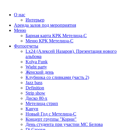
О нас
Интерьер
Аренда залов под мероприятия
Меню
Барная карта КРК Метелица-С
Меню КРК Метелица-С
Фотоотчеты
Lx24 (Алексей Назаров). Презентация нового
альбома
Kolya Funk
Wight party
Женский день
Клубника со сливками (часть 2)
Jazz bass
Definition
Strip show
Диско 80-х
Метелица стрип
Канун
Новый Год с Метелица-С
Концерт группы "Корни"
День студента при участии МС Белова
Dj Groove