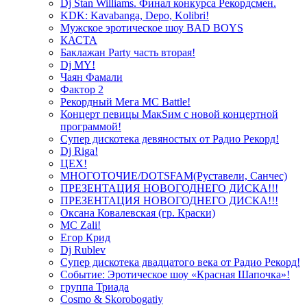
Dj Stan Williams. Финал конкурса Рекордсмен.
KDK: Kavabanga, Depo, Kolibri!
Мужское эротическое шоу BAD BOYS
КАСТА
Баклажан Party часть вторая!
Dj MY!
Чаян Фамали
Фактор 2
Рекордный Мега МС Battle!
Концерт певицы МакSим с новой концертной
программой!
Супер дискотека девяностых от Радио Рекорд!
Dj Riga!
ЦЕХ!
МНОГОТОЧИЕ/DOTSFAM(Руставели, Санчес)
ПРЕЗЕНТАЦИЯ НОВОГОДНЕГО ДИСКА!!!
ПРЕЗЕНТАЦИЯ НОВОГОДНЕГО ДИСКА!!!
Оксана Ковалевская (гр. Краски)
MC Zali!
Егор Крид
Dj Rublev
Супер дискотека двадцатого века от Радио Рекорд!
Событие: Эротическое шоу «Красная Шапочка»!
группа Триада
Cosmo & Skorobogatiy