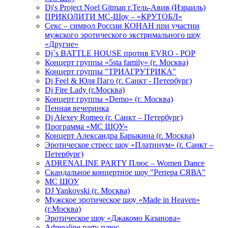
Dj's Project Noel Gitman г.Тель-Авив (Израиль)
ПРИКОЛИТИ МС-Шоу – «КРУТОБЛ»
Секс – символ России КОНАН при участии
мужского эротического экстримального шоу
«Другие»
Dj`s BATTLE HOUSE против EVRO - POP
Концерт группы «5sta family» (г. Москва)
Концерт группы "ТРИАГРУТРИКА"
Dj Feel & Юля Паго (г. Санкт - Петербург)
Dj Fire Lady (г.Москва)
Концерт группы «Demo» (г. Москва)
Пенная вечеринка
Dj Alexey Romeo (г. Санкт – Петербург)
Программа «МС ШОУ»
Концерт Александра Барыкина (г. Москва)
Эротическое стресс шоу «Платинум» (г. Санкт –
Петербург)
ADRENALINE PARTY Плюс – Women Dance
Скандальное концертное шоу "Репера СЯВА"
МС ШОУ
DJ Yankovski (г. Москва)
Мужское эротическое шоу «Made in Heaven»
(г.Москва)
Эротическое шоу «Джакомо Казанова»
Adrenaline party плюс