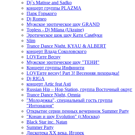
Dj`s Matisse and Sadko
концерт группы PLAZMA
Парк Горького
Dj Romeo
Мужское эротическое шоу GRAND
Topless - Dj Milana (Ukraine)
Эротическое шок шоу Кати Самбуки
Slim
Trance Dance Night. KYAU & ALBERT
концерт Влада Соколовского
LOVEите Весну
Мужское эротическое шоу "ТЕНИ"
Концерт группы Инфинити
LOVEите весну! Part 3! Весенняя лихорадка!
Dj RIGA
концерт Artic feat Asti
Russian Hip – Hop Station, группа Восточный округ
Trance Dance Night, Omnia
"Молодежка", специальный гость группа
"Интонация"
Открытие серии пенных вечеринок Summer Party
"Конан и шоу Evolution" (г.Москва)
Black Star inc. Natan
Summer Party
Дискотека ХХ века. Игорек