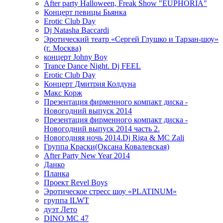
After party Halloween, Freak Show "EUPHORIA"
Концерт певицы Бьянка
Erotic Club Day
Dj Natasha Baccardi
Эротический театр «Сергей Глушко и Тарзан-шоу»
(г. Москва)
концерт Johny Boy
Trance Dance Night. Dj FEEL
Erotic Club Day
Концерт Дмитрия Колдуна
Макс Корж
Презентация фирменного компакт диска -
Новогодний выпуск 2014
Презентация фирменного компакт диска -
Новогодний выпуск 2014 часть 2.
Новогодняя ночь 2014.Dj Riga & MC Zali
Группа Краски(Оксана Ковалевская)
After Party New Year 2014
Данко
Планка
Проект Revel Boys
Эротическое стресс шоу «PLATINUM»
группа ILWT
дуэт Лето
DINO MC 47