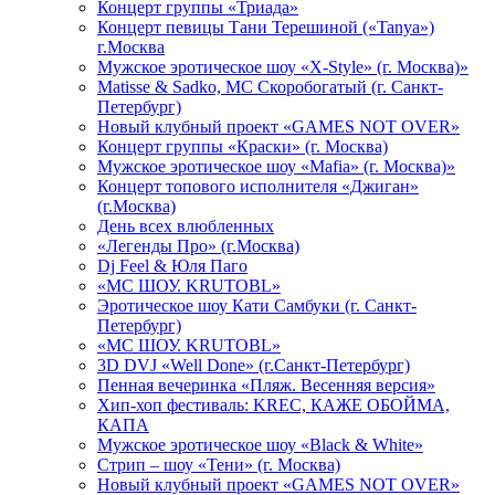
Концерт группы «Триада»
Концерт певицы Тани Терешиной («Tanya»)
г.Москва
Мужское эротическое шоу «X-Style» (г. Москва)»
Matissе & Sadko, MC Скоробогатый (г. Санкт-
Петербург)
Новый клубный проект «GAMES NOT OVER»
Концерт группы «Краски» (г. Москва)
Мужское эротическое шоу «Mafia» (г. Москва)»
Концерт топового исполнителя «Джиган»
(г.Москва)
День всех влюбленных
«Легенды Про» (г.Москва)
Dj Feel & Юля Паго
«МС ШОУ. KRUTOBL»
Эротическое шоу Кати Самбуки (г. Санкт-
Петербург)
«МС ШОУ. KRUTOBL»
3D DVJ «Well Done» (г.Санкт-Петербург)
Пенная вечеринка «Пляж. Весенняя версия»
Хип-хоп фестиваль: KREC, КАЖЕ ОБОЙМА,
КАПА
Мужское эротическое шоу «Black & White»
Стрип – шоу «Тени» (г. Москва)
Новый клубный проект «GAMES NOT OVER»