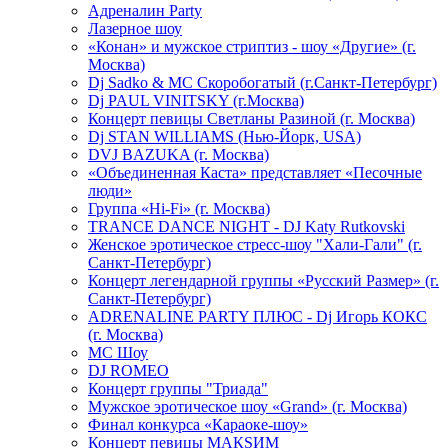
Адреналин Party
Лазерное шоу
«Конан» и мужское стриптиз - шоу «Другие» (г.
Москва)
Dj Sadko & МС Скоробогатый (г.Санкт-Петербург)
Dj PAUL VINITSKY (г.Москва)
Концерт певицы Светланы Разиной (г. Москва)
Dj STAN WILLIAMS (Нью-Йорк, USA)
DVJ BAZUKA (г. Москва)
«Объединенная Каста» представляет «Песочные
люди»
Группа «Hi-Fi» (г. Москва)
TRANCE DANCE NIGHT - DJ Katy Rutkovski
Женское эротическое стресс-шоу "Хали-Гали" (г.
Санкт-Петербург)
Концерт легендарной группы «Русский Размер» (г.
Санкт-Петербург)
ADRENALINE PARTY ПЛЮС - Dj Игорь КОКС
(г. Москва)
MC Шоу
DJ ROMEO
Концерт группы "Триада"
Мужское эротическое шоу «Grand» (г. Москва)
Финал конкурса «Караоке-шоу»
Концерт певицы МАКSИМ