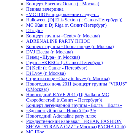
Концерт Евгения Осина (г. Москва)
Пенная вечеринка
«МС ШОУ» продолжение следует...
Halloween (Dj Ellis Sexton (г. Санкт-Петербург))
МС Жан и Dj Riga (г. Санкт-Петербург)
DJ's girls
Концерт группы «Centr» (г. Москва)
ADRENALINE PARTY ПЛЮС
Концерт группы «Пропаганда» (г. Москва)
DVJ Electra (г. Москва)
Певец «Шура» (г. Москва)
Группа «KREC» (г. Санкт-Петербург)
Dj Kefir (г. Санкт - Петербург)
Dj Lvov (г. Москва)
Стриптиз шоу «Crazy in love» (г. Москва)
Новогодняя ночь 2011 (концерт группы "VIRUS"
(г.Москва))
Новогодний RAVE 2011 (Dj Sadko и MC
Скоробогатый (г.Санкт – Петербург))
Концерт легендарной группы «Волга – Волга»
«Здравствуй пена – Новый Год!!!»
Новогодний Adrenaline party плюс
Рождественский карнавал - FREAK-FASHION
SHOW "STRANA OZZ" г.Москва (PACHA Club)
MC Шоу