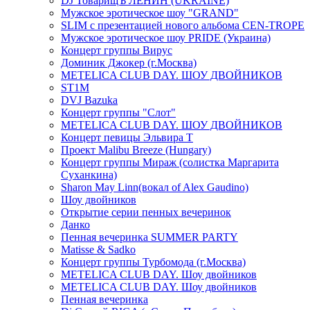
DJ ТоварищЪ ЛЕНИН (UKRAINE)
Мужское эротическое шоу "GRAND"
SLIM с презентацией нового альбома CEN-TROPE
Мужское эротическое шоу PRIDE (Украина)
Концерт группы Вирус
Доминик Джокер (г.Москва)
METELICA CLUB DAY. ШОУ ДВОЙНИКОВ
ST1M
DVJ Bazuka
Концерт группы "Слот"
METELICA CLUB DAY. ШОУ ДВОЙНИКОВ
Концерт певицы Эльвира Т
Проект Malibu Breeze (Hungary)
Концерт группы Мираж (солистка Маргарита
Суханкина)
Sharon May Linn(вокал of Alex Gaudino)
Шоу двойников
Открытие серии пенных вечеринок
Данко
Пенная вечеринка SUMMER PARTY
Matisse & Sadko
Концерт группы Турбомода (г.Москва)
METELICA CLUB DAY. Шоу двойников
METELICA CLUB DAY. Шоу двойников
Пенная вечеринка