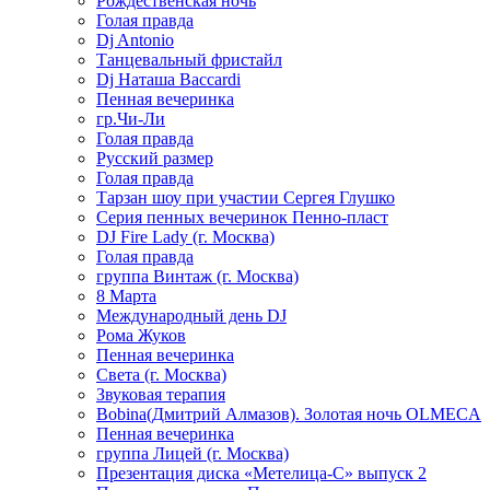
Рождественская ночь
Голая правда
Dj Antonio
Танцевальный фристайл
Dj Наташа Baccardi
Пенная вечеринка
гр.Чи-Ли
Голая правда
Русский размер
Голая правда
Тарзан шоу при участии Сергея Глушко
Серия пенных вечеринок Пенно-пласт
DJ Fire Lady (г. Москва)
Голая правда
группа Винтаж (г. Москва)
8 Марта
Международный день DJ
Рома Жуков
Пенная вечеринка
Света (г. Москва)
Звуковая терапия
Bobina(Дмитрий Алмазов). Золотая ночь OLMECA
Пенная вечеринка
группа Лицей (г. Москва)
Презентация диска «Метелица-С» выпуск 2