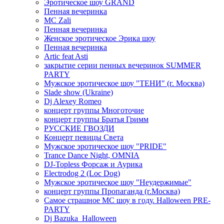
Эротическое шоу GRAND
Пенная вечеринка
MC Zali
Пенная вечеринка
Женское эротическое Эрика шоу
Пенная вечеринка
Artic feat Asti
закрытие серии пенных вечеринок SUMMER
PARTY
Мужское эротическое шоу "ТЕНИ" (г. Москва)
Slade show (Ukraine)
Dj Alexey Romeo
концерт группы Многоточие
концерт группы Братья Гримм
РУССКИЕ ГВОЗДИ
Концерт певицы Света
Мужское эротическое шоу "PRIDE"
Trance Dance Night, OMNIA
DJ-Topless Форсаж и Аурика
Electrodog 2 (Loc Dog)
Мужское эротическое шоу "Неудержимые"
концерт группы Пропаганда (г.Москва)
Самое страшное МС шоу в году. Halloween PRE-
PARTY
Dj Bazuka_Halloween