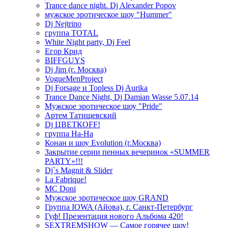
Trance dance night. Dj Alexander Popov
мужское эротическое шоу "Hummer"
Dj Nejtrino
группа TOTAL
White Night party, Dj Feel
Егор Крид
BIFFGUYS
Dj Jim (г. Москва)
VogueMenProject
Dj Forsage и Topless Dj Aurika
Trance Dance Night, Dj Damian Wasse 5.07.14
Мужское эротическое шоу "Pride"
Артем Татищевский
Dj ЦВЕТКOFF!
группа На-На
Конан и шоу Evolution (г.Москва)
Закрытие серии пенных вечеринок «SUMMER
PARTY»!!!
Dj`s Magnit & Slider
La Fabrique!
MC Doni
Мужское эротическое шоу GRAND
Группа IOWA (Айова), г. Санкт-Петербург
Гуф! Презентация нового Альбома 420!
SEXTREMSHOW — Самое горячее шоу!