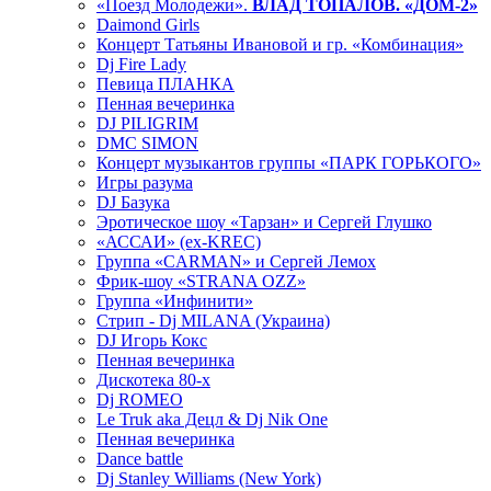
«Поезд Молодежи».
ВЛАД ТОПАЛОВ. «ДОМ-2»
Daimond Girls
Концерт Татьяны Ивановой и гр. «Комбинация»
Dj Fire Lady
Певица ПЛАНКА
Пенная вечеринка
DJ PILIGRIM
DMC SIMON
Концерт музыкантов группы «ПАРК ГОРЬКОГО»
Игры разума
DJ Базука
Эротическое шоу «Тарзан» и Сергей Глушко
«АССАИ» (ex-KREC)
Группа «CARMAN» и Сергей Лемох
Фрик-шоу «STRANA OZZ»
Группа «Инфинити»
Стрип - Dj MILANA (Украина)
DJ Игорь Кокс
Пенная вечеринка
Дискотека 80-х
Dj ROMEO
Le Truk aka Децл & Dj Nik One
Пенная вечеринка
Dance battle
Dj Stanley Williams (New York)