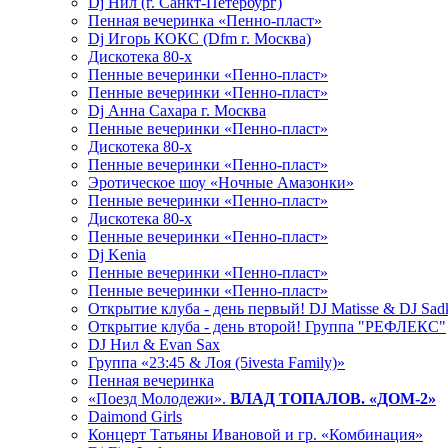
Dj Нил (г. Санкт-Петербург)
Пенная вечеринка «Пенно-пласт»
Dj Игорь КОКС (Dfm г. Москва)
Дискотека 80-х
Пенные вечеринки «Пенно-пласт»
Пенные вечеринки «Пенно-пласт»
Dj Анна Сахара г. Москва
Пенные вечеринки «Пенно-пласт»
Дискотека 80-х
Пенные вечеринки «Пенно-пласт»
Эротическое шоу «Ночные Амазонки»
Пенные вечеринки «Пенно-пласт»
Дискотека 80-х
Пенные вечеринки «Пенно-пласт»
Dj Kenia
Пенные вечеринки «Пенно-пласт»
Пенные вечеринки «Пенно-пласт»
Открытие клуба - день первый! DJ Matisse & DJ Sad
Открытие клуба - день второй! Группа "РЕФЛЕКС"
DJ Нил & Evan Sax
Группа «23:45 & Лоя (5ivesta Family)»
Пенная вечеринка
«Поезд Молодежи».
ВЛАД ТОПАЛОВ. «ДОМ-2»
Daimond Girls
Концерт Татьяны Ивановой и гр. «Комбинация»