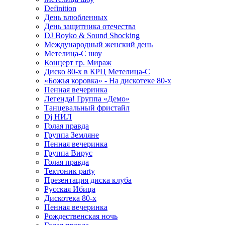
Definition
День влюбленных
День защитника отечества
DJ Boyko & Sound Shocking
Международный женский день
Метелица-С шоу
Концерт гр. Мираж
Диско 80-х в КРЦ Метелица-С
«Божья коровка» - На дискотеке 80-х
Пенная вечеринка
Легенда! Группа «Демо»
Танцевальный фристайл
Dj НИЛ
Голая правда
Группа Земляне
Пенная вечеринка
Группа Вирус
Голая правда
Тектоник party
Презентация диска клуба
Русская Ибица
Дискотека 80-х
Пенная вечеринка
Рождественская ночь