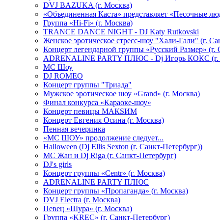
DVJ BAZUKA (г. Москва)
«Объединенная Каста» представляет «Песочные лю
Группа «Hi-Fi» (г. Москва)
TRANCE DANCE NIGHT - DJ Katy Rutkovski
Женское эротическое стресс-шоу "Хали-Гали" (г. Са
Концерт легендарной группы «Русский Размер» (г. 
ADRENALINE PARTY ПЛЮС - Dj Игорь КОКС (г. 
MC Шоу
DJ ROMEO
Концерт группы "Триада"
Мужское эротическое шоу «Grand» (г. Москва)
Финал конкурса «Караоке-шоу»
Концерт певицы МАКSИМ
Концерт Евгения Осина (г. Москва)
Пенная вечеринка
«МС ШОУ» продолжение следует...
Halloween (Dj Ellis Sexton (г. Санкт-Петербург))
МС Жан и Dj Riga (г. Санкт-Петербург)
DJ's girls
Концерт группы «Centr» (г. Москва)
ADRENALINE PARTY ПЛЮС
Концерт группы «Пропаганда» (г. Москва)
DVJ Electra (г. Москва)
Певец «Шура» (г. Москва)
Группа «KREC» (г. Санкт-Петербург)