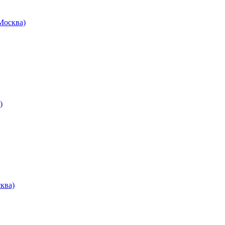
осква)
)
ква)