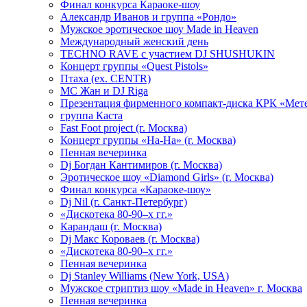
Финал конкурса Караоке-шоу
Александр Иванов и группа «Рондо»
Мужское эротическое шоу Made in Heaven
Международный женский день
TECHNO RAVE с участием DJ SHUSHUKIN
Концерт группы «Quest Pistols»
Птаха (ex. CENTR)
МС Жан и DJ Riga
Презентация фирменного компакт-диска КРК «Мет
группа Каста
Fast Foot project (г. Москва)
Концерт группы «На-На» (г. Москва)
Пенная вечеринка
Dj Богдан Кантимиров (г. Москва)
Эротическое шоу «Diamond Girls» (г. Москва)
Финал конкурса «Караоке-шоу»
Dj Nil (г. Санкт-Петербург)
«Дискотека 80-90–х гг.»
Карандаш (г. Москва)
Dj Макс Короваев (г. Москва)
«Дискотека 80-90–х гг.»
Пенная вечеринка
Dj Stanley Williams (New York, USA)
Мужское стриптиз шоу «Made in Heaven» г. Москва
Пенная вечеринка