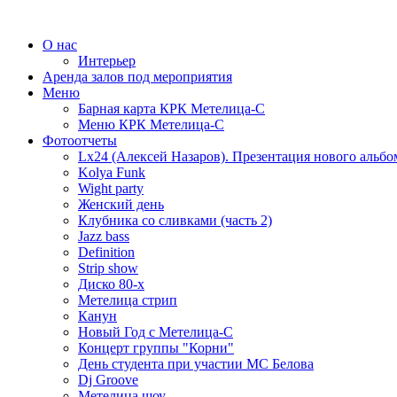
О нас
Интерьер
Аренда залов под мероприятия
Меню
Барная карта КРК Метелица-С
Меню КРК Метелица-С
Фотоотчеты
Lx24 (Алексей Назаров). Презентация нового альбо
Kolya Funk
Wight party
Женский день
Клубника со сливками (часть 2)
Jazz bass
Definition
Strip show
Диско 80-х
Метелица стрип
Канун
Новый Год с Метелица-С
Концерт группы "Корни"
День студента при участии МС Белова
Dj Groove
Метелица шоу