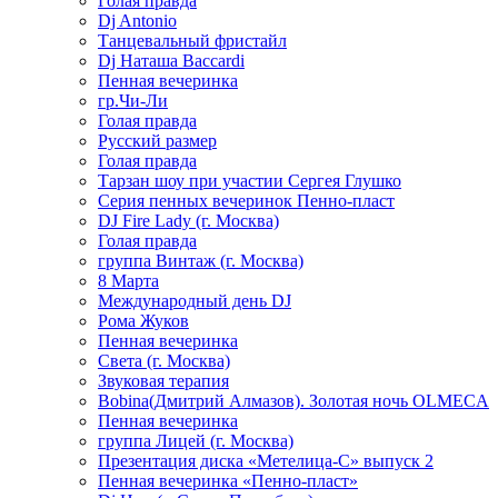
Голая правда
Dj Antonio
Танцевальный фристайл
Dj Наташа Baccardi
Пенная вечеринка
гр.Чи-Ли
Голая правда
Русский размер
Голая правда
Тарзан шоу при участии Сергея Глушко
Серия пенных вечеринок Пенно-пласт
DJ Fire Lady (г. Москва)
Голая правда
группа Винтаж (г. Москва)
8 Марта
Международный день DJ
Рома Жуков
Пенная вечеринка
Света (г. Москва)
Звуковая терапия
Bobina(Дмитрий Алмазов). Золотая ночь OLMECA
Пенная вечеринка
группа Лицей (г. Москва)
Презентация диска «Метелица-С» выпуск 2
Пенная вечеринка «Пенно-пласт»