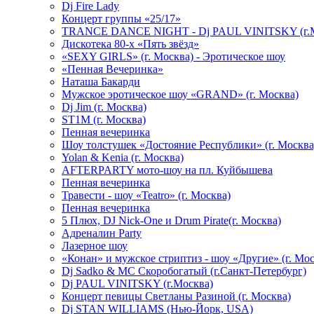
Dj Fire Lady
Концерт группы «25/17»
TRANCE DANCE NIGHT - Dj PAUL VINITSKY (г.М
Дискотека 80-х «Пять звёзд»
«SEXY GIRLS» (г. Москва) - Эротическое шоу
«Пенная Вечеринка»
Hаташа Бакарди
Мужское эротическое шоу «GRAND» (г. Москва)
Dj Jim (г. Москва)
ST1M (г. Москва)
Пенная вечеринка
Шоу толстушек «Достояние Республики» (г. Москва
Yolan & Kenia (г. Москва)
AFTERPARTY мото-шоу на пл. Куйбышева
Пенная вечеринка
Травести - шоу «Teatro» (г. Москва)
Пенная вечеринка
5 Плюх, DJ Nick-One и Drum Pirate(г. Москва)
Адреналин Party
Лазерное шоу
«Конан» и мужское стриптиз - шоу «Другие» (г. Мос
Dj Sadko & МС Скоробогатый (г.Санкт-Петербург)
Dj PAUL VINITSKY (г.Москва)
Концерт певицы Светланы Разиной (г. Москва)
Dj STAN WILLIAMS (Нью-Йорк, USA)