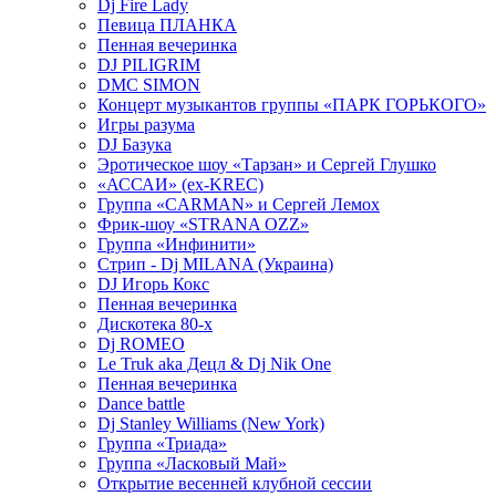
Dj Fire Lady
Певица ПЛАНКА
Пенная вечеринка
DJ PILIGRIM
DMC SIMON
Концерт музыкантов группы «ПАРК ГОРЬКОГО»
Игры разума
DJ Базука
Эротическое шоу «Тарзан» и Сергей Глушко
«АССАИ» (ex-KREC)
Группа «CARMAN» и Сергей Лемох
Фрик-шоу «STRANA OZZ»
Группа «Инфинити»
Стрип - Dj MILANA (Украина)
DJ Игорь Кокс
Пенная вечеринка
Дискотека 80-х
Dj ROMEO
Le Truk aka Децл & Dj Nik One
Пенная вечеринка
Dance battle
Dj Stanley Williams (New York)
Группа «Триада»
Группа «Ласковый Май»
Открытие весенней клубной сессии