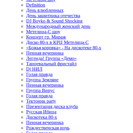
Definition
День влюбленных
День защитника отечества
DJ Boyko & Sound Shocking
Международный женский день
Метелица-С шоу
Концерт гр. Мираж
Диско 80-х в КРЦ Метелица-С
«Божья коровка» - На дискотеке 80-х
Пенная вечеринка
Легенда! Группа «Демо»
Танцевальный фристайл
Dj НИЛ
Голая правда
Группа Земляне
Пенная вечеринка
Группа Вирус
Голая правда
Тектоник party
Презентация диска клуба
Русская Ибица
Дискотека 80-х
Пенная вечеринка
Рождественская ночь