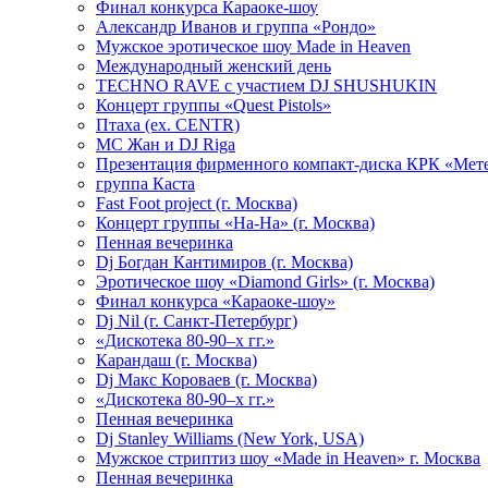
Финал конкурса Караоке-шоу
Александр Иванов и группа «Рондо»
Мужское эротическое шоу Made in Heaven
Международный женский день
TECHNO RAVE с участием DJ SHUSHUKIN
Концерт группы «Quest Pistols»
Птаха (ex. CENTR)
МС Жан и DJ Riga
Презентация фирменного компакт-диска КРК «Мет
группа Каста
Fast Foot project (г. Москва)
Концерт группы «На-На» (г. Москва)
Пенная вечеринка
Dj Богдан Кантимиров (г. Москва)
Эротическое шоу «Diamond Girls» (г. Москва)
Финал конкурса «Караоке-шоу»
Dj Nil (г. Санкт-Петербург)
«Дискотека 80-90–х гг.»
Карандаш (г. Москва)
Dj Макс Короваев (г. Москва)
«Дискотека 80-90–х гг.»
Пенная вечеринка
Dj Stanley Williams (New York, USA)
Мужское стриптиз шоу «Made in Heaven» г. Москва
Пенная вечеринка