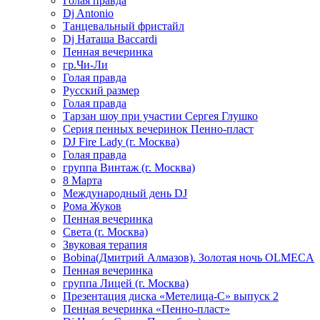
Голая правда
Dj Antonio
Танцевальный фристайл
Dj Наташа Baccardi
Пенная вечеринка
гр.Чи-Ли
Голая правда
Русский размер
Голая правда
Тарзан шоу при участии Сергея Глушко
Серия пенных вечеринок Пенно-пласт
DJ Fire Lady (г. Москва)
Голая правда
группа Винтаж (г. Москва)
8 Марта
Международный день DJ
Рома Жуков
Пенная вечеринка
Света (г. Москва)
Звуковая терапия
Bobina(Дмитрий Алмазов). Золотая ночь OLMECA
Пенная вечеринка
группа Лицей (г. Москва)
Презентация диска «Метелица-С» выпуск 2
Пенная вечеринка «Пенно-пласт»