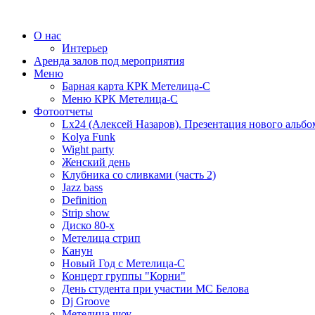
О нас
Интерьер
Аренда залов под мероприятия
Меню
Барная карта КРК Метелица-С
Меню КРК Метелица-С
Фотоотчеты
Lx24 (Алексей Назаров). Презентация нового альбо
Kolya Funk
Wight party
Женский день
Клубника со сливками (часть 2)
Jazz bass
Definition
Strip show
Диско 80-х
Метелица стрип
Канун
Новый Год с Метелица-С
Концерт группы "Корни"
День студента при участии МС Белова
Dj Groove
Метелица шоу