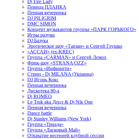
Dj Fire Lady
Певица ПЛАНКА
Пенная вечеринка
DJ PILIGRIM
DMC SIMON
Концерт музыкантов группы «ПАРК ГОРЬКОГО»
Игры разума
DJ Базука
Эротическое шоу «Тарзан» и Сергей Глушко
«АССАИ» (ex-KREC)
Группа «CARMAN» и Сергей Лемох
Фрик-шоу «STRANA OZZ»
Группа «Инфинити»
Стрип - Dj MILANA (Украина)
DJ Игорь Кокс
Пенная вечеринка
Дискотека 80-х
Dj ROMEO
Le Truk aka Децл & Dj Nik One
Пенная вечеринка
Dance battle
Dj Stanley Williams (New York)
Группа «Триада»
Группа «Ласковый Май»
Открытие весенней клубной сессии