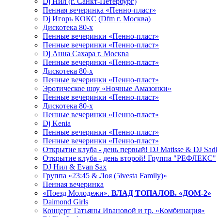
Dj Нил (г. Санкт-Петербург)
Пенная вечеринка «Пенно-пласт»
Dj Игорь КОКС (Dfm г. Москва)
Дискотека 80-х
Пенные вечеринки «Пенно-пласт»
Пенные вечеринки «Пенно-пласт»
Dj Анна Сахара г. Москва
Пенные вечеринки «Пенно-пласт»
Дискотека 80-х
Пенные вечеринки «Пенно-пласт»
Эротическое шоу «Ночные Амазонки»
Пенные вечеринки «Пенно-пласт»
Дискотека 80-х
Пенные вечеринки «Пенно-пласт»
Dj Kenia
Пенные вечеринки «Пенно-пласт»
Пенные вечеринки «Пенно-пласт»
Открытие клуба - день первый! DJ Matisse & DJ Sad
Открытие клуба - день второй! Группа "РЕФЛЕКС"
DJ Нил & Evan Sax
Группа «23:45 & Лоя (5ivesta Family)»
Пенная вечеринка
«Поезд Молодежи».
ВЛАД ТОПАЛОВ. «ДОМ-2»
Daimond Girls
Концерт Татьяны Ивановой и гр. «Комбинация»