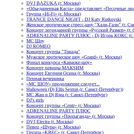
DVJ BAZUKA (г. Москва)
«Объединенная Каста» представляет «Песочные лю
Группа «Hi-Fi» (г. Москва)
TRANCE DANCE NIGHT - DJ Katy Rutkovski
Женское эротическое стресс-шоу "Хали-Гали" (г. Са
Концерт легендарной группы «Русский Размер» (г. 
ADRENALINE PARTY ПЛЮС - Dj Игорь КОКС (г. 
MC Шоу
DJ ROMEO
Концерт группы "Триада"
Мужское эротическое шоу «Grand» (г. Москва)
Финал конкурса «Караоке-шоу»
Концерт певицы МАКSИМ
Концерт Евгения Осина (г. Москва)
Пенная вечеринка
«МС ШОУ» продолжение следует...
Halloween (Dj Ellis Sexton (г. Санкт-Петербург))
МС Жан и Dj Riga (г. Санкт-Петербург)
DJ's girls
Концерт группы «Centr» (г. Москва)
ADRENALINE PARTY ПЛЮС
Концерт группы «Пропаганда» (г. Москва)
DVJ Electra (г. Москва)
Певец «Шура» (г. Москва)
Группа «KREC» (г. Санкт-Петербург)