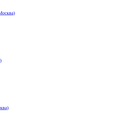
осква)
)
ква)