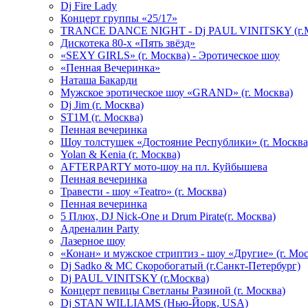
Dj Fire Lady
Концерт группы «25/17»
TRANCE DANCE NIGHT - Dj PAUL VINITSKY (г.М
Дискотека 80-х «Пять звёзд»
«SEXY GIRLS» (г. Москва) - Эротическое шоу
«Пенная Вечеринка»
Hаташа Бакарди
Мужское эротическое шоу «GRAND» (г. Москва)
Dj Jim (г. Москва)
ST1M (г. Москва)
Пенная вечеринка
Шоу толстушек «Достояние Республики» (г. Москва
Yolan & Kenia (г. Москва)
AFTERPARTY мото-шоу на пл. Куйбышева
Пенная вечеринка
Травести - шоу «Teatro» (г. Москва)
Пенная вечеринка
5 Плюх, DJ Nick-One и Drum Pirate(г. Москва)
Адреналин Party
Лазерное шоу
«Конан» и мужское стриптиз - шоу «Другие» (г. Мос
Dj Sadko & МС Скоробогатый (г.Санкт-Петербург)
Dj PAUL VINITSKY (г.Москва)
Концерт певицы Светланы Разиной (г. Москва)
Dj STAN WILLIAMS (Нью-Йорк, USA)