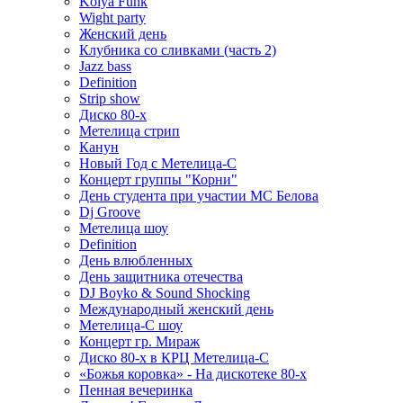
Kolya Funk
Wight party
Женский день
Клубника со сливками (часть 2)
Jazz bass
Definition
Strip show
Диско 80-х
Метелица стрип
Канун
Новый Год с Метелица-С
Концерт группы "Корни"
День студента при участии МС Белова
Dj Groove
Метелица шоу
Definition
День влюбленных
День защитника отечества
DJ Boyko & Sound Shocking
Международный женский день
Метелица-С шоу
Концерт гр. Мираж
Диско 80-х в КРЦ Метелица-С
«Божья коровка» - На дискотеке 80-х
Пенная вечеринка