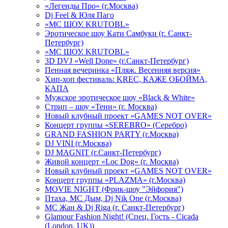
«Легенды Про» (г.Москва)
Dj Feel & Юля Паго
«МС ШОУ. KRUTOBL»
Эротическое шоу Кати Самбуки (г. Санкт-
Петербург)
«МС ШОУ. KRUTOBL»
3D DVJ «Well Done» (г.Санкт-Петербург)
Пенная вечеринка «Пляж. Весенняя версия»
Хип-хоп фестиваль: KREC, КАЖЕ ОБОЙМА,
КАПА
Мужское эротическое шоу «Black & White»
Стрип – шоу «Тени» (г. Москва)
Новый клубный проект «GAMES NOT OVER»
Концерт группы «SEREBRO» (Серебро)
GRAND FASHION PARTY (г.Москва)
DJ VINI (г.Москва)
DJ MAGNIT (г.Санкт-Петербург)
Живой концерт «Loc Dog» (г. Москва)
Новый клубный проект «GAMES NOT OVER»
Концерт группы «PLAZMA» (г.Москва)
MOVIE NIGHT (Фрик-шоу "Эйфория")
Птаха, МС Дым, Dj Nik One (г.Москва)
МС Жан & Dj Riga (г. Санкт-Петербург)
Glamour Fashion Night! (Спец. Гость - Cicada
(London, UK))