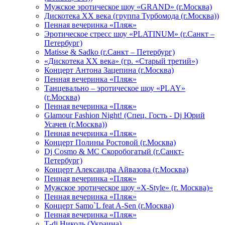
Мужское эротическое шоу «GRAND» (г.Москва)
Дискотека XX века (группа Турбомода (г.Москва))
Пенная вечеринка «Пляж»
Эротическое стресс шоу «PLATINUM» (г.Санкт –
Петербург)
Matisse & Sadko (г.Санкт – Петербург)
«Дискотека ХХ века» (гр. «Старый третий»)
Концерт Антона Зацепина (г.Москва)
Пенная вечеринка «Пляж»
Танцевально – эротическое шоу «PLAY»
(г.Москва)
Пенная вечеринка «Пляж»
Glamour Fashion Night! (Спец. Гость - Dj Юрий
Усачев (г.Москва))
Пенная вечеринка «Пляж»
Концерт Полины Ростовой (г.Москва)
Dj Cosmo & МС Скоробогатый (г.Санкт-
Петербург)
Концерт Александра Айвазова (г.Москва)
Пенная вечеринка «Пляж»
Мужское эротическое шоу «X-Style» (г. Москва)»
Пенная вечеринка «Пляж»
Концерт Samo`L feat A-Sen (г.Москва)
Пенная вечеринка «Пляж»
Т-dj Николь (Украина)