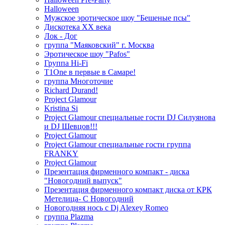
Halloween
Мужское эротическое шоу "Бешеные псы"
Дискотека ХХ века
Лок - Дог
группа "Маяковский" г. Москва
Эротическое шоу "Pafos"
Группа Hi-Fi
T1One в первые в Самаре!
группа Многоточие
Richard Durand!
Project Glamour
Kristina Si
Project Glamour специальные гости DJ Силуянова
и DJ Шевцов!!!
Project Glamour
Project Glamour специальные гости группа
FRANKY
Project Glamour
Презентация фирменного компакт - диска
"Новогодний выпуск"
Презентация фирменного компакт диска от КРК
Метелица- С Новогодний
Новогодняя нось с Dj Alexey Romeo
группа Plazma