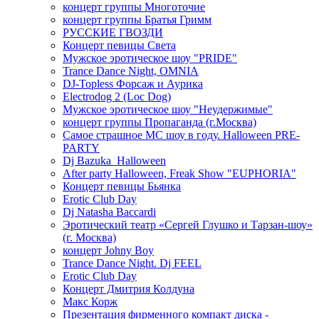
концерт группы Многоточие
концерт группы Братья Гримм
РУССКИЕ ГВОЗДИ
Концерт певицы Света
Мужское эротическое шоу "PRIDE"
Trance Dance Night, OMNIA
DJ-Topless Форсаж и Аурика
Electrodog 2 (Loc Dog)
Мужское эротическое шоу "Неудержимые"
концерт группы Пропаганда (г.Москва)
Самое страшное МС шоу в году. Halloween PRE-
PARTY
Dj Bazuka_Halloween
After party Halloween, Freak Show "EUPHORIA"
Концерт певицы Бьянка
Erotic Club Day
Dj Natasha Baccardi
Эротический театр «Сергей Глушко и Тарзан-шоу»
(г. Москва)
концерт Johny Boy
Trance Dance Night. Dj FEEL
Erotic Club Day
Концерт Дмитрия Колдуна
Макс Корж
Презентация фирменного компакт диска -