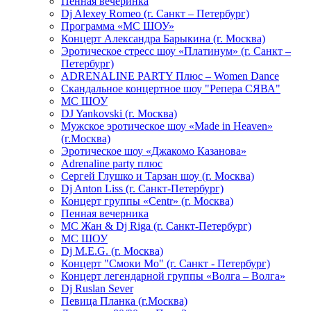
Пенная вечеринка
Dj Alexey Romeo (г. Санкт – Петербург)
Программа «МС ШОУ»
Концерт Александра Барыкина (г. Москва)
Эротическое стресс шоу «Платинум» (г. Санкт –
Петербург)
ADRENALINE PARTY Плюс – Women Dance
Скандальное концертное шоу "Репера СЯВА"
МС ШОУ
DJ Yankovski (г. Москва)
Мужское эротическое шоу «Made in Heaven»
(г.Москва)
Эротическое шоу «Джакомо Казанова»
Adrenaline party плюс
Сергей Глушко и Тарзан шоу (г. Москва)
Dj Anton Liss (г. Санкт-Петербург)
Концерт группы «Centr» (г. Москва)
Пенная вечерника
МС Жан & Dj Riga (г. Санкт-Петербург)
МС ШОУ
Dj M.E.G. (г. Москва)
Концерт "Смоки Мо" (г. Санкт - Петербург)
Концерт легендарной группы «Волга – Волга»
Dj Ruslan Sever
Певица Планка (г.Москва)