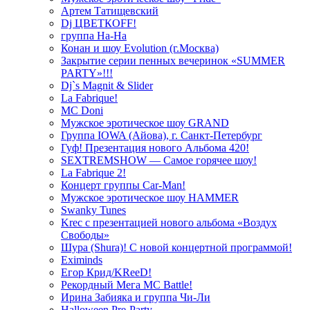
Артем Татищевский
Dj ЦВЕТКOFF!
группа На-На
Конан и шоу Evolution (г.Москва)
Закрытие серии пенных вечеринок «SUMMER
PARTY»!!!
Dj`s Magnit & Slider
La Fabrique!
MC Doni
Мужское эротическое шоу GRAND
Группа IOWA (Айова), г. Санкт-Петербург
Гуф! Презентация нового Альбома 420!
SEXTREMSHOW — Самое горячее шоу!
La Fabrique 2!
Концерт группы Car-Man!
Мужское эротическое шоу HAMMER
Swanky Tunes
Krec с презентацией нового альбома «Воздух
Свободы»
Шура (Shura)! С новой концертной программой!
Eximinds
Егор Крид/KReeD!
Рекордный Мега МС Battle!
Ирина Забияка и группа Чи-Ли
Halloween Pre-Party