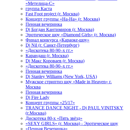
«Метелица-С»
группа Каста
Fast Foot project (г. Москва)
Концерт группы «На-На» (г. Москва)
Пенная вечеринка
Dj Богдан Кантимиров (г. Москва)
Эротическое шоу «Diamond Girls» (г. Москва)
Финал конкурса «Караоке-шоу»
Dj Nil (г. Санкт-Петербург)
«Дискотека 80-90–х гг.»
Карандаш (г. Москва)
Dj Макс Короваев (г. Москва)
«Дискотека 80-90–х гг.»
Пенная вечеринка
Dj Stanley Williams (New York, USA)
Мужское стриптиз шоу «Made in Heaven» г.
Москва
Пенная вечеринка
Dj Fire Lady
Концерт группы «25/17»
TRANCE DANCE NIGHT - Dj PAUL VINITSKY
(г.Москва)
Дискотека 80-х «Пять звёзд»
«SEXY GIRLS» (г. Москва) - Эротическое шоу
«Пенная Вечеринка»