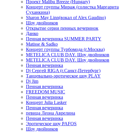
Проект Malibu Breeze (Hungary)
Концерт группы Мираж (солистка Маргарита
Суханкина)
Sharon May Linn(вокал of Alex Gaudino)
Шоу двойников
Открытие серии пенных вечеринок
Данко
Пенная вечеринка SUMMER PARTY
Matisse & Sadko
Концерт группы Турбомода (г.Москва)
METELICA CLUB DAY. Шоу двойников
METELICA CLUB DAY. Шоу двойников
Пенная вечеринка
Dj Сергей RIGA (г.Санкт-Петербург)
Танцевально-эротическое шоу PLAY
Dj Jim
Пенная вечеринка
FREEDOM MUSIC
Пенная вечеринка
Концерт Julia Lasker
Пенная вечеринка
певица Леона Аврелина
Пенная вечеринка
Эротическое шоу PAFOS
Шоу двойников