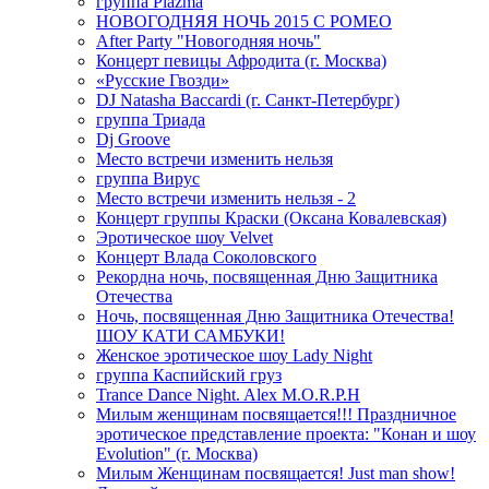
группа Plazma
НОВОГОДНЯЯ НОЧЬ 2015 C РОМЕО
After Party "Новогодняя ночь"
Концерт певицы Афродита (г. Москва)
«Русские Гвозди»
DJ Natasha Baccardi (г. Санкт-Петербург)
группа Триада
Dj Groove
Место встречи изменить нельзя
группа Вирус
Место встречи изменить нельзя - 2
Концерт группы Краски (Оксана Ковалевская)
Эротическое шоу Velvet
Концерт Влада Соколовского
Рекордна ночь, посвященная Дню Защитника
Отечества
Ночь, посвященная Дню Защитника Отечества!
ШОУ КАТИ САМБУКИ!
Женское эротическое шоу Lady Night
группа Каспийский груз
Trance Dance Night. Alex M.O.R.P.H
Милым женщинам посвящается!!! Праздничное
эротическое представление проекта: "Конан и шоу
Evolution" (г. Москва)
Милым Женщинам посвящается! Just man show!