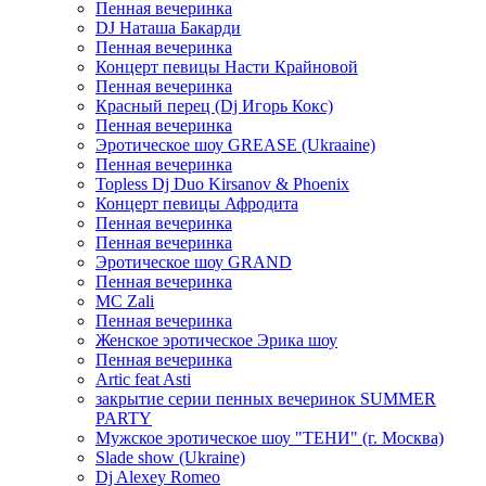
Пенная вечеринка
DJ Наташа Бакарди
Пенная вечеринка
Концерт певицы Насти Крайновой
Пенная вечеринка
Красный перец (Dj Игорь Кокс)
Пенная вечеринка
Эротическое шоу GREASE (Ukraaine)
Пенная вечеринка
Topless Dj Duo Kirsanov & Phoenix
Концерт певицы Афродита
Пенная вечеринка
Пенная вечеринка
Эротическое шоу GRAND
Пенная вечеринка
MC Zali
Пенная вечеринка
Женское эротическое Эрика шоу
Пенная вечеринка
Artic feat Asti
закрытие серии пенных вечеринок SUMMER
PARTY
Мужское эротическое шоу "ТЕНИ" (г. Москва)
Slade show (Ukraine)
Dj Alexey Romeo