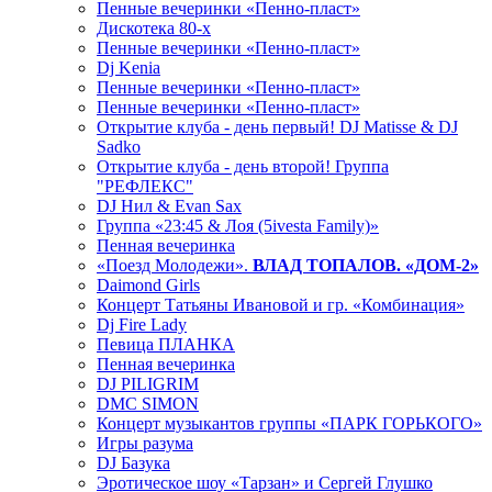
Пенные вечеринки «Пенно-пласт»
Дискотека 80-х
Пенные вечеринки «Пенно-пласт»
Dj Kenia
Пенные вечеринки «Пенно-пласт»
Пенные вечеринки «Пенно-пласт»
Открытие клуба - день первый! DJ Matisse & DJ
Sadko
Открытие клуба - день второй! Группа
"РЕФЛЕКС"
DJ Нил & Evan Sax
Группа «23:45 & Лоя (5ivesta Family)»
Пенная вечеринка
«Поезд Молодежи».
ВЛАД ТОПАЛОВ. «ДОМ-2»
Daimond Girls
Концерт Татьяны Ивановой и гр. «Комбинация»
Dj Fire Lady
Певица ПЛАНКА
Пенная вечеринка
DJ PILIGRIM
DMC SIMON
Концерт музыкантов группы «ПАРК ГОРЬКОГО»
Игры разума
DJ Базука
Эротическое шоу «Тарзан» и Сергей Глушко