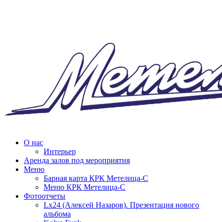
О нас
Интерьер
Аренда залов под мероприятия
Меню
Барная карта КРК Метелица-С
Меню КРК Метелица-С
Фотоотчеты
Lx24 (Алексей Назаров). Презентация нового
альбома