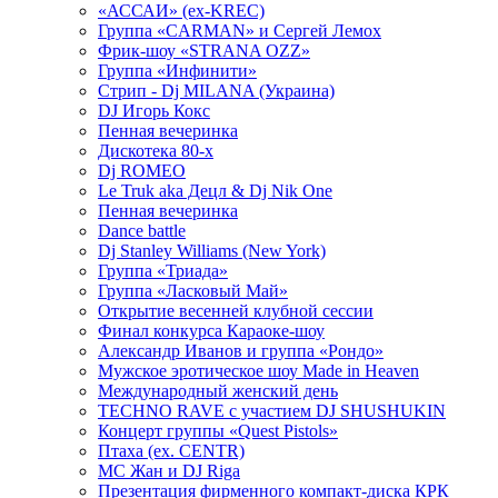
«АССАИ» (ex-KREC)
Группа «CARMAN» и Сергей Лемох
Фрик-шоу «STRANA OZZ»
Группа «Инфинити»
Стрип - Dj MILANA (Украина)
DJ Игорь Кокс
Пенная вечеринка
Дискотека 80-х
Dj ROMEO
Le Truk aka Децл & Dj Nik One
Пенная вечеринка
Dance battle
Dj Stanley Williams (New York)
Группа «Триада»
Группа «Ласковый Май»
Открытие весенней клубной сессии
Финал конкурса Караоке-шоу
Александр Иванов и группа «Рондо»
Мужское эротическое шоу Made in Heaven
Международный женский день
TECHNO RAVE с участием DJ SHUSHUKIN
Концерт группы «Quest Pistols»
Птаха (ex. CENTR)
МС Жан и DJ Riga
Презентация фирменного компакт-диска КРК