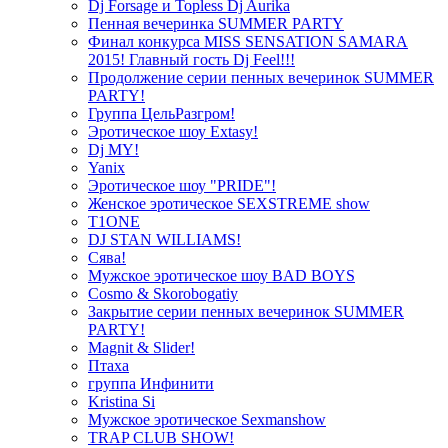
Dj Forsage и Topless Dj Aurika
Пенная вечеринка SUMMER PARTY
Финал конкурса MISS SENSATION SAMARA
2015! Главный гость Dj Feel!!!
Продолжение серии пенных вечеринок SUMMER
PARTY!
Группа ЦельРазгром!
Эротическое шоу Extasy!
Dj MY!
Yanix
Эротическое шоу "PRIDE"!
Женское эротическое SEXSTREME show
T1ONE
DJ STAN WILLIAMS!
Сява!
Мужское эротическое шоу BAD BOYS
Cosmo & Skorobogatiy
Закрытие серии пенных вечеринок SUMMER
PARTY!
Magnit & Slider!
Птаха
группа Инфинити
Kristina Si
Мужское эротическое Sexmanshow
TRAP CLUB SHOW!