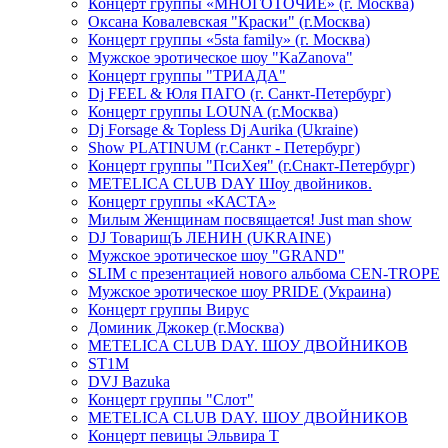
Концерт группы «МНОГОТОЧИЕ» (г. Москва)
Оксана Ковалевская "Краски" (г.Москва)
Концерт группы «5sta family» (г. Москва)
Мужское эротическое шоу "KaZanova"
Концерт группы "ТРИАДА"
Dj FEEL & Юля ПАГО (г. Санкт-Петербург)
Концерт группы LOUNA (г.Москва)
Dj Forsage & Topless Dj Aurika (Ukraine)
Show PLATINUM (г.Санкт - Петербург)
Концерт группы "ПсиХея" (г.Снакт-Петербург)
METELICA CLUB DAY Шоу двойников.
Концерт группы «КАСТА»
Милым Женщинам посвящается! Just man show
DJ ТоварищЪ ЛЕНИН (UKRAINE)
Мужское эротическое шоу "GRAND"
SLIM с презентацией нового альбома CEN-TROPE
Мужское эротическое шоу PRIDE (Украина)
Концерт группы Вирус
Доминик Джокер (г.Москва)
METELICA CLUB DAY. ШОУ ДВОЙНИКОВ
ST1M
DVJ Bazuka
Концерт группы "Слот"
METELICA CLUB DAY. ШОУ ДВОЙНИКОВ
Концерт певицы Эльвира Т