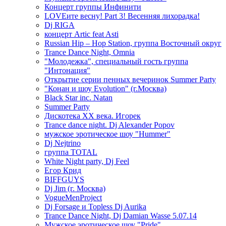
Концерт группы Инфинити
LOVEите весну! Part 3! Весенняя лихорадка!
Dj RIGA
концерт Artic feat Asti
Russian Hip – Hop Station, группа Восточный округ
Trance Dance Night, Omnia
"Молодежка", специальный гость группа
"Интонация"
Открытие серии пенных вечеринок Summer Party
"Конан и шоу Evolution" (г.Москва)
Black Star inc. Natan
Summer Party
Дискотека ХХ века. Игорек
Trance dance night. Dj Alexander Popov
мужское эротическое шоу "Hummer"
Dj Nejtrino
группа TOTAL
White Night party, Dj Feel
Егор Крид
BIFFGUYS
Dj Jim (г. Москва)
VogueMenProject
Dj Forsage и Topless Dj Aurika
Trance Dance Night, Dj Damian Wasse 5.07.14
Мужское эротическое шоу "Pride"