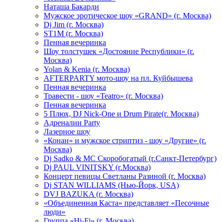
Hаташа Бакарди
Мужское эротическое шоу «GRAND» (г. Москва)
Dj Jim (г. Москва)
ST1M (г. Москва)
Пенная вечеринка
Шоу толстушек «Достояние Республики» (г.
Москва)
Yolan & Kenia (г. Москва)
AFTERPARTY мото-шоу на пл. Куйбышева
Пенная вечеринка
Травести - шоу «Teatro» (г. Москва)
Пенная вечеринка
5 Плюх, DJ Nick-One и Drum Pirate(г. Москва)
Адреналин Party
Лазерное шоу
«Конан» и мужское стриптиз - шоу «Другие» (г.
Москва)
Dj Sadko & МС Скоробогатый (г.Санкт-Петербург)
Dj PAUL VINITSKY (г.Москва)
Концерт певицы Светланы Разиной (г. Москва)
Dj STAN WILLIAMS (Нью-Йорк, USA)
DVJ BAZUKA (г. Москва)
«Объединенная Каста» представляет «Песочные
люди»
Группа «Hi-Fi» (г. Москва)