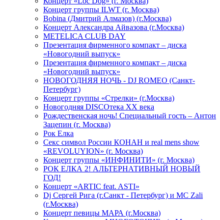
Концерт «Loc Dog» (г. Москва)
Концерт группы ILWT (г. Москва)
Bobina (Дмитрий Алмазов) (г.Москва)
Концерт Александра Айвазова (г.Москва)
METELICA CLUB DAY
Презентация фирменного компакт – диска
«Новогодний выпуск»
Презентация фирменного компакт – диска
«Новогодний выпуск»
НОВОГОДНЯЯ НОЧЬ - DJ ROMEO (Санкт-
Петербург)
Концерт группы «Стрелки» (г.Москва)
Новогодняя DISCOтека ХХ века
Рождественская ночь! Специальный гость – Антон
Зацепин (г. Москва)
Рок Елка
Секс символ России КОНАН и real mens show
«REVOLUYION» (г. Москва)
Концерт группы «ИНФИНИТИ» (г. Москва)
РОК ЕЛКА 2! АЛЬТЕРНАТИВНЫЙ НОВЫЙ
ГОД!
Концерт «ARTIC feat. ASTI»
Dj Сергей Рига (г.Санкт - Петербург) и MC Zali
(г.Москва)
Концерт певицы МАРА (г.Москва)