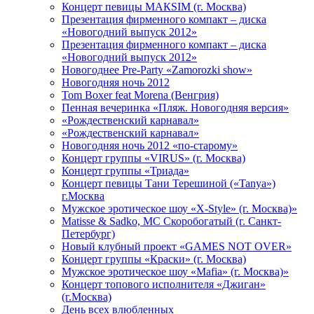
Концерт певицы МАКSIМ (г. Москва)
Презентация фирменного компакт – диска
«Новогодний выпуск 2012»
Презентация фирменного компакт – диска
«Новогодний выпуск 2012»
Новогоднее Pre-Party «Zamorozki show»
Новогодняя ночь 2012
Tom Boxer feat Morena (Венгрия)
Пенная вечеринка «Пляж. Новогодняя версия»
«Рождественский карнавал»
«Рождественский карнавал»
Новогодняя ночь 2012 «по-старому»
Концерт группы «VIRUS» (г. Москва)
Концерт группы «Триада»
Концерт певицы Тани Терешиной («Tanya»)
г.Москва
Мужское эротическое шоу «X-Style» (г. Москва)»
Matissе & Sadko, MC Скоробогатый (г. Санкт-
Петербург)
Новый клубный проект «GAMES NOT OVER»
Концерт группы «Краски» (г. Москва)
Мужское эротическое шоу «Mafia» (г. Москва)»
Концерт топового исполнителя «Джиган»
(г.Москва)
День всех влюбленных