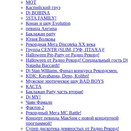
МОТ
Каспийский груз
Dj BOBINA
5STA FAMILY!
Конан и шоу Evolution
певица Ангина
Баклажан party
Юлия Волкова
Рекордная Мега Discoteka XX века
Группа CENTR (SLIM, ГУФ, ПТАХА)!
Halloween Pre-Party от Радио Рекорд!
Halloween от Радио Рекорд! Специальный гость Dj
Natasha Baccardi!
Dj Stan Williams. Финал конкурса Рекордсмен.
KDK: Kavabanga, Depo, Kolibri!
Мужское эротическое шоу BAD BOYS
КАСТА
Баклажан Party часть вторая!
Dj MY!
Чаян Фамали
Фактор 2
Рекордный Мега МС Battle!
Концерт певицы МакSим с новой концертной
программой!
Супер дискотека девяностых от Радио Рекорд!