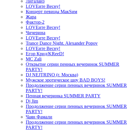
Лигалайз
LOVEите Весну!
Концерт певицы МакSим
Жара
Фактор-2
LOVEите Весну!
Чичерина
LOVEите Весну!
Trance Dance Night. Alexander Popov
LOVEите Весну!
Егор Крид/KReeD!
MC Zali
Открытие серии пенных вечеринок SUMMER
PARTY!
DJ NEJTRINO (г. Москва)
Мужское эротическое шоу BAD BOYS!
Продолжение серии пенных вечеринок SUMMER
PARTY!
Пенная вечеринка SUMMER PARTY
Dj Jim
Продолжение серии пенных вечеринок SUMMER
PARTY!
Чаян Фамали
Продолжение серии пенных вечеринок SUMMER
PARTY!