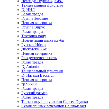
Легенда! Группа «Демо»
Танцевальный фристайл
Dj НИЛ
Голая правда
Группа Земляне
Пенная вечеринка
Группа Вирус
Голая правда
Тектоник party
Презентация диска клуба
Русская Ибица
Дискотека 80-х
Пенная вечеринка
Рождественская ночь
Голая правда
Dj Antonio
Танцевальный фристайл
Dj Наташа Baccardi
Пенная вечеринка
гр.Чи-Ли
Голая правда
Русский размер
Голая правда
Тарзан шоу при участии Сергея Глушко
Серия пенных вечеринок Пенно-пласт