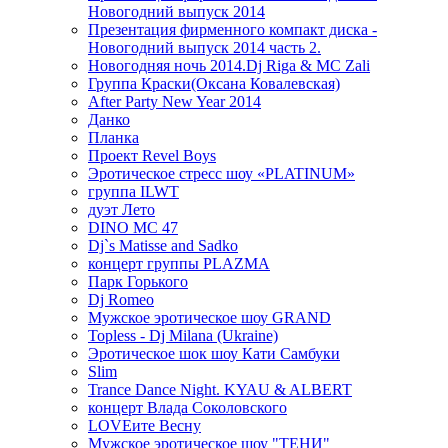
Новогодний выпуск 2014
Презентация фирменного компакт диска -
Новогодний выпуск 2014 часть 2.
Новогодняя ночь 2014.Dj Riga & MC Zali
Группа Краски(Оксана Ковалевская)
After Party New Year 2014
Данко
Планка
Проект Revel Boys
Эротическое стресс шоу «PLATINUM»
группа ILWT
дуэт Лето
DINO MC 47
Dj`s Matisse and Sadko
концерт группы PLAZMA
Парк Горького
Dj Romeo
Мужское эротическое шоу GRAND
Topless - Dj Milana (Ukraine)
Эротическое шок шоу Кати Самбуки
Slim
Trance Dance Night. KYAU & ALBERT
концерт Влада Соколовского
LOVEите Весну
Мужское эротическое шоу "ТЕНИ"