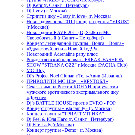
Dj Kefir (г. Санкт - Петербург)
Dj Lvov (г. Москва)
Стриптиз шоу «Crazy in love» (г. Москва)
Новогодняя ночь 2011 (концерт группы "VIRUS"
(г.Москва))
Новогодний RAVE 2011 (Dj Sadko и MC
Скоробогатый (г.Санкт – Петербург))
Концерт легендарной группы «Волга – Волга»
«Здравствуй пена – Новый Год!!!»
Новогодний Adrenaline party плюс
Рождественский карнавал - FREAK-FASHION
SHOW "STRANA OZZ" г.Москва (PACHA Club)
MC Шоу
Dj's Project Noel Gitman г.Тель-Авив (Израиль)
ПРИКОЛИТИ МС-Шоу – «КРУТОБЛ»
Секс – символ России КОНАН при участии
мужского эротического экстримального шоу
«Другие»
Dj`s BATTLE HOUSE против EVRO - POP
Концерт группы «5sta family» (г. Москва)
Концерт группы "ТРИАГРУТРИКА"
Dj Feel & Юля Паго (г. Санкт - Петербург)
Dj Fire Lady (г.Москва)
Концерт группы «Demo» (г. Москва)