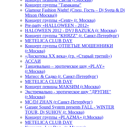
Концерт группы "Тараканы"
Glamour Fashion Night! (Спец. Гость – Dj Sveta & Dj
Mixon (Москва))
Концерт группы «Centr» (г. Москва)
Pre-party «HALLOWEEN - 2012»
HALOWEEN 2012 - DVJ BAZUKA (г. Москва)
Концерт группы "КНЯZZ" (г. Санкт-Петербург)
METELICA CLUB DAY
Концерт группы ОТПЕТЫЕ МОШЕННИКИ
(г.Москва)
«Дискотека ХХ века» (гр. «Старый третий»)
АССАИ
Танцевально – эротическое шоу «PLAY»
(г.Москва)
Матисс & Садко (г. Санкт-Петербург)
METELICA CLUB DAY
Концерт певицы МАКSИМ (г.Москва)
Экстремально - эротическое шоу "ДРУГИЕ"
(г.Москва)
МС/DJ ZHAN (г.Санкт-Петербург)
Garage Sound System presents FALL - WINTER
TOUR, Dj SUHOV (г. Москва)
Концерт группы «PLAZMA» (г.Москва)
METELICA CLUB DAY