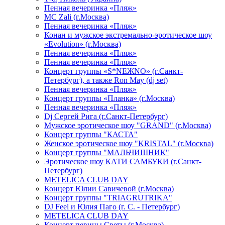
Пенная вечеринка «Пляж»
МС Zali (г.Москва)
Пенная вечеринка «Пляж»
Конан и мужское экстремально-эротическое шоу
«Evolution» (г.Москва)
Пенная вечеринка «Пляж»
Пенная вечеринка «Пляж»
Концерт группы «S*NEЖNO» (г.Санкт-
Петербург), а также Ron May (dj set)
Пенная вечеринка «Пляж»
Концерт группы «Планка» (г.Москва)
Пенная вечеринка «Пляж»
Dj Сергей Рига (г.Санкт-Петербург)
Мужское эротическое шоу "GRAND" (г.Москва)
Концерт группы "КАСТА"
Женское эротическое шоу "KRISTAL" (г.Москва)
Концерт группы "МАЛЬЧИШНИК"
Эротическое шоу КАТИ САМБУКИ (г.Санкт-
Петербург)
METELICA CLUB DAY
Концерт Юлии Савичевой (г.Москва)
Концерт группы "TRIAGRUTRIKA"
DJ Feel и Юлия Паго (г. С. - Петербург)
METELICA CLUB DAY
Концерт певицы Светы (г.Москва)