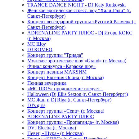
TRANCE DANCE NIGHT - DJ Katy Rutkovski
Женское эротическое стресс-шоу "Хали-Гали" (г.
Санкт-Петербург)
Концерт легендарной группы «Русский Размер» (г.
Санкт-Петербург)
ADRENALINE PARTY ПЛЮС - Dj Игорь КОКС
(г. Москва)
MC Шоу
DJ ROMEO
Концерт группы "Триада"
Мужское эротическое шоу «Grand» (г. Москва)
Финал конкурса «Караоке-шоу»
Концерт певицы МАКSИМ
Концерт Евгения Осина (г. Москва)
Пенная вечеринка
«МС ШОУ» продолжение следует...
Halloween (Dj Ellis Sexton (г. Санкт-Петербург))
МС Жан и Dj Riga (г. Санкт-Петербург)
DJ's girls
Концерт группы «Centr» (г. Москва)
ADRENALINE PARTY ПЛЮС
Концерт группы «Пропаганда» (г. Москва)
DVJ Electra (г. Москва)
Певец «Шура» (г. Москва)
Группа «KREC» (г. Санкт-Петербург)