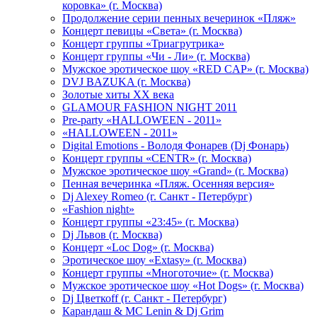
коровка» (г. Москва)
Продолжение серии пенных вечеринок «Пляж»
Концерт певицы «Света» (г. Москва)
Концерт группы «Триагрутрика»
Концерт группы «Чи - Ли» (г. Москва)
Мужское эротическое шоу «RED CAP» (г. Москва)
DVJ BAZUKA (г. Москва)
Золотые хиты XX века
GLAMOUR FASHION NIGHT 2011
Pre-party «HALLOWEEN - 2011»
«HALLOWEEN - 2011»
Digital Emotions - Володя Фонарев (Dj Фонарь)
Концерт группы «CENTR» (г. Москва)
Мужское эротическое шоу «Grand» (г. Москва)
Пенная вечеринка «Пляж. Осенняя версия»
Dj Alexey Romeo (г. Санкт - Петербург)
«Fashion night»
Концерт группы «23:45» (г. Москва)
Dj Львов (г. Москва)
Концерт «Loc Dog» (г. Москва)
Эротическое шоу «Extasy» (г. Москва)
Концерт группы «Многоточие» (г. Москва)
Мужское эротическое шоу «Hot Dogs» (г. Москва)
Dj Цветкоff (г. Санкт - Петербург)
Карандаш & МС Lenin & Dj Grim