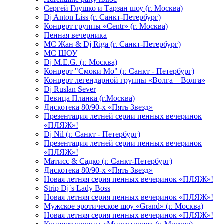
Сергей Глушко и Тарзан шоу (г. Москва)
Dj Anton Liss (г. Санкт-Петербург)
Концерт группы «Centr» (г. Москва)
Пенная вечерника
МС Жан & Dj Riga (г. Санкт-Петербург)
МС ШОУ
Dj M.E.G. (г. Москва)
Концерт "Смоки Мо" (г. Санкт - Петербург)
Концерт легендарной группы «Волга – Волга»
Dj Ruslan Sever
Певица Планка (г.Москва)
Дискотека 80/90-х «Пять Звезд»
Презентация летней серии пенных вечеринок
«ПЛЯЖ»!
Dj Nil (г. Санкт - Петербург)
Презентация летней серии пенных вечеринок
«ПЛЯЖ»!
Матисс & Садко (г. Санкт-Петербург)
Дискотека 80/90-х «Пять Звезд»
Новая летняя серия пенных вечеринок «ПЛЯЖ»!
Strip Dj`s Lady Boss
Новая летняя серия пенных вечеринок «ПЛЯЖ»!
Мужское эротическое шоу «Grand» (г. Москва)
Новая летняя серия пенных вечеринок «ПЛЯЖ»!