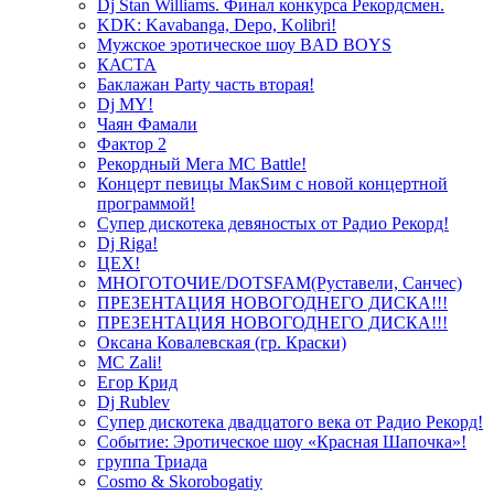
Dj Stan Williams. Финал конкурса Рекордсмен.
KDK: Kavabanga, Depo, Kolibri!
Мужское эротическое шоу BAD BOYS
КАСТА
Баклажан Party часть вторая!
Dj MY!
Чаян Фамали
Фактор 2
Рекордный Мега МС Battle!
Концерт певицы МакSим с новой концертной
программой!
Супер дискотека девяностых от Радио Рекорд!
Dj Riga!
ЦЕХ!
МНОГОТОЧИЕ/DOTSFAM(Руставели, Санчес)
ПРЕЗЕНТАЦИЯ НОВОГОДНЕГО ДИСКА!!!
ПРЕЗЕНТАЦИЯ НОВОГОДНЕГО ДИСКА!!!
Оксана Ковалевская (гр. Краски)
MC Zali!
Егор Крид
Dj Rublev
Супер дискотека двадцатого века от Радио Рекорд!
Событие: Эротическое шоу «Красная Шапочка»!
группа Триада
Cosmo & Skorobogatiy