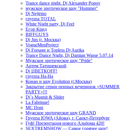
Trance dance night. Dj Alexander Popov
мужское эротическое шоу "Hummer"
Dj Nejtrino
группа TOTAL
White Night party, Dj Feel
Егор Крид
BIFFGUYS
Dj Jim (г. Москва)
VogueMenProject
Dj Forsage и Topless Dj Aurika
Trance Dance Night, Dj Damian Wasse 5.07.14
Мужское эротическое шоу "Pride"
Артем Татищевский
Dj ЦВЕТКOFF!
группа На-На
Конан и шоу Evolution (г.Москва)
Закрытие серии пенных вечеринок «SUMMER
PARTY»!!!
Dj`s Magnit & Slider
La Fabrique!
MC Doni
Мужское эротическое шоу GRAND
Группа IOWA (Айова), г. Санкт-Петербург
Гуф! Презентация нового Альбома 420!
SEXTREMSHOW — Самое горячее шоу!