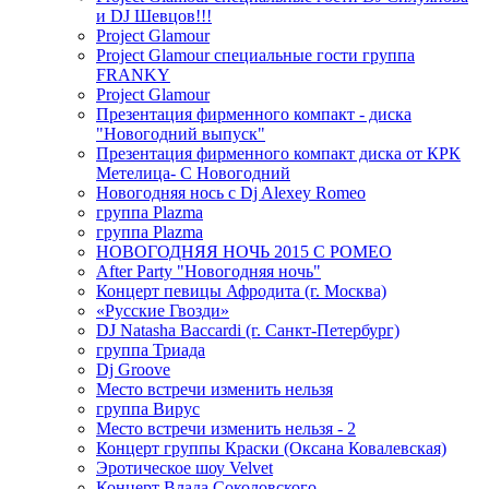
и DJ Шевцов!!!
Project Glamour
Project Glamour специальные гости группа
FRANKY
Project Glamour
Презентация фирменного компакт - диска
"Новогодний выпуск"
Презентация фирменного компакт диска от КРК
Метелица- С Новогодний
Новогодняя нось с Dj Alexey Romeo
группа Plazma
группа Plazma
НОВОГОДНЯЯ НОЧЬ 2015 C РОМЕО
After Party "Новогодняя ночь"
Концерт певицы Афродита (г. Москва)
«Русские Гвозди»
DJ Natasha Baccardi (г. Санкт-Петербург)
группа Триада
Dj Groove
Место встречи изменить нельзя
группа Вирус
Место встречи изменить нельзя - 2
Концерт группы Краски (Оксана Ковалевская)
Эротическое шоу Velvet
Концерт Влада Соколовского