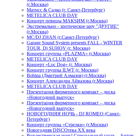
(г.Москва)
Матисс & Садко (г. Санкт-Петербург)
METELICA CLUB DAY
Концерт певицы МАКSИМ (г.Москва)
Экстремально - эротическое шоу "ДРУГИЕ"
(г.Москва)
МС/DJ ZHAN (г.Санкт-Петербург)
Garage Sound System presents FALL - WINTER
TOUR, Dj SUHOV (г. Москва)
Концерт группы «PLAZMA» (г.Москва)
METELICA CLUB DAY
Концерт «Loc Dog» (г. Москва)
Концерт группы ILWT (г. Москва)
Bobina (Дмитрий Алмазов) (г.Москва)
Концерт Александра Айвазова (г.Москва)
METELICA CLUB DAY
Презентация фирменного компакт – диска
«Новогодний выпуск»
Презентация фирменного компакт – диска
«Новогодний выпуск»
НОВОГОДНЯЯ НОЧЬ - DJ ROMEO (Санкт-
Петербург)
Концерт группы «Стрелки» (г.Москва)
Новогодняя DISCOтека ХХ века
Рождественская ночь! Специальный гость – Антон