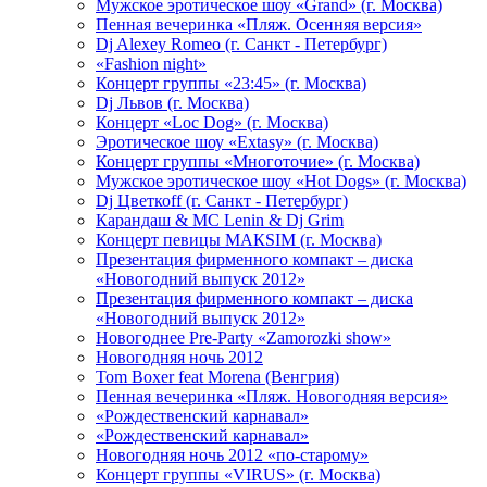
Мужское эротическое шоу «Grand» (г. Москва)
Пенная вечеринка «Пляж. Осенняя версия»
Dj Alexey Romeo (г. Санкт - Петербург)
«Fashion night»
Концерт группы «23:45» (г. Москва)
Dj Львов (г. Москва)
Концерт «Loc Dog» (г. Москва)
Эротическое шоу «Extasy» (г. Москва)
Концерт группы «Многоточие» (г. Москва)
Мужское эротическое шоу «Hot Dogs» (г. Москва)
Dj Цветкоff (г. Санкт - Петербург)
Карандаш & МС Lenin & Dj Grim
Концерт певицы МАКSIМ (г. Москва)
Презентация фирменного компакт – диска
«Новогодний выпуск 2012»
Презентация фирменного компакт – диска
«Новогодний выпуск 2012»
Новогоднее Pre-Party «Zamorozki show»
Новогодняя ночь 2012
Tom Boxer feat Morena (Венгрия)
Пенная вечеринка «Пляж. Новогодняя версия»
«Рождественский карнавал»
«Рождественский карнавал»
Новогодняя ночь 2012 «по-старому»
Концерт группы «VIRUS» (г. Москва)