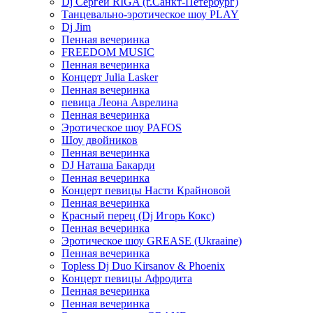
Dj Сергей RIGA (г.Санкт-Петербург)
Танцевально-эротическое шоу PLAY
Dj Jim
Пенная вечеринка
FREEDOM MUSIC
Пенная вечеринка
Концерт Julia Lasker
Пенная вечеринка
певица Леона Аврелина
Пенная вечеринка
Эротическое шоу PAFOS
Шоу двойников
Пенная вечеринка
DJ Наташа Бакарди
Пенная вечеринка
Концерт певицы Насти Крайновой
Пенная вечеринка
Красный перец (Dj Игорь Кокс)
Пенная вечеринка
Эротическое шоу GREASE (Ukraaine)
Пенная вечеринка
Topless Dj Duo Kirsanov & Phoenix
Концерт певицы Афродита
Пенная вечеринка
Пенная вечеринка