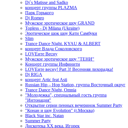
Dj`s Matisse and Sadko
концерт группы PLAZMA
Парк Горького
Dj Romeo
Мужское эротическое шоу GRAND
Topless - Dj Milana (Ukraine)
Эротическое шок шоу Кати Самбуки
Slim
Trance Dance Night. KYAU & ALBERT
концерт Влада Соколовского
LOVEите Весну
Мужское эротическое шоу "ТЕНИ"
Концерт группы Инфинити
LOVEите весну! Part 3! Весенняя лихорадка!
Dj RIGA
концерт Artic feat Asti
Russian Hip – Hop Station, группа Восточный округ
Trance Dance Night, Omnia
"Молодежка", специальный гость группа
"Интонация"
Открытие серии пенных вечеринок Summer Party
"Конан и шоу Evolution" (г.Москва)
Black Star inc. Natan
Summer Party
Дискотека ХХ века. Игорек