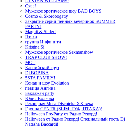
DJ STAN WILLIAMS!
Сява!
Мужское эротическое шоу BAD BOYS
Cosmo & Skorobogatiy
Закрытие серии пенных вечеринок SUMMER
PARTY!
Magnit & Slider!
Птаха
группа Инфинити
Kristina Si
Мужское эротическое Sexmanshow
TRAP CLUB SHOW!
МОТ
Каспийский груз
Dj BOBINA
5STA FAMILY!
Конан и шоу Evolution
певица Ангина
Баклажан party
Юлия Волкова
Рекордная Мега Discoteka XX века
Группа CENTR (SLIM, ГУФ, ПТАХА)!
Halloween Pre-Party от Радио Рекорд!
Halloween от Радио Рекорд! Специальный гость Dj
Natasha Baccardi!