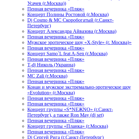
Усачев (г.Москва))
Пенная вечеринка «Пляж»
Концерт Полины Ростовой (г.Москва)
Dj Cosmo & МС Скоробогатый (г.Санкт-
Петербург)
Концерт Александра Айвазова (г.Москва)
Пенная вечеринка «Пляж»
Мужское эротическое шоу «X-Style» (г. Москва)»
Пенная вечеринка «Пляж»
Концерт Samo`L feat A-Sen (г.Москва)
Пенная вечеринка «Пляж»
Т-dj Николь (Украина)
Пенная вечеринка «Пляж»
МС Zali (г.Москва)
Пенная вечеринка «Пляж»
Конан и мужское экстремально-эротическое шоу
«Evolution» (г.Москва)
Пенная вечеринка «Пляж»
Пенная вечеринка «Пляж»
Концерт группы «S*NEЖNO» (г.Санкт-
Петербург), а также Ron May (dj set)
Пенная вечеринка «Пляж»
Концерт группы «Планка» (г.Москва)
Пенная вечеринка «Пляж»
Dj Сергей Рига (г.Санкт-Петербург)