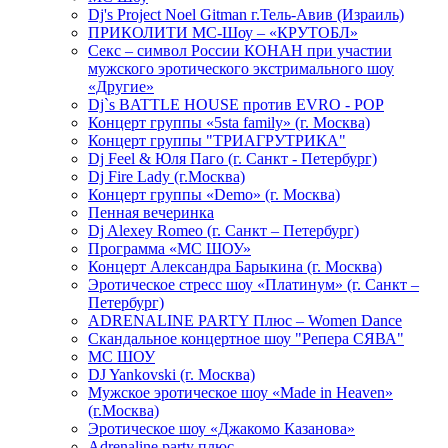
Dj's Project Noel Gitman г.Тель-Авив (Израиль)
ПРИКОЛИТИ МС-Шоу – «КРУТОБЛ»
Секс – символ России КОНАН при участии
мужского эротического экстримального шоу
«Другие»
Dj`s BATTLE HOUSE против EVRO - POP
Концерт группы «5sta family» (г. Москва)
Концерт группы "ТРИАГРУТРИКА"
Dj Feel & Юля Паго (г. Санкт - Петербург)
Dj Fire Lady (г.Москва)
Концерт группы «Demo» (г. Москва)
Пенная вечеринка
Dj Alexey Romeo (г. Санкт – Петербург)
Программа «МС ШОУ»
Концерт Александра Барыкина (г. Москва)
Эротическое стресс шоу «Платинум» (г. Санкт –
Петербург)
ADRENALINE PARTY Плюс – Women Dance
Скандальное концертное шоу "Репера СЯВА"
МС ШОУ
DJ Yankovski (г. Москва)
Мужское эротическое шоу «Made in Heaven»
(г.Москва)
Эротическое шоу «Джакомо Казанова»
Adrenaline party плюс