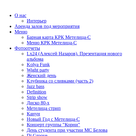
О нас
Интерьер
Аренда залов под мероприятия
Меню
Барная карта КРК Метелица-С
Меню КРК Метелица-С
Фотоотчеты
Lx24 (Алексей Назаров). Презентация нового
альбома
Kolya Funk
Wight party
Женский день
Клубника со сливками (часть 2)
Jazz bass
Definition
Strip show
Диско 80-х
Метелица стрип
Канун
Новый Год с Метелица-С
Концерт группы "Корни"
День студента при участии МС Белова
Dj Groove