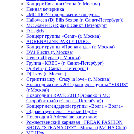
Концерт Евгения Осина (г. Москва)
Пенная вечеринка
«МС ШОУ» продолжение следует...
Halloween (Dj Ellis Sexton (г. Санкт-Петербург))
МС Жан и Dj Riga (г. Санкт-Петербург)
DJ's girls
Концерт группы «Centr» (г. Москва)
ADRENALINE PARTY ПЛЮС
Концерт группы «Пропаганда» (г. Москва)
DVJ Electra (г. Москва)
Певец «Шура» (г. Москва)
Группа «KREC» (г. Санкт-Петербург)
Dj Kefir (г. Санкт - Петербург)
Dj Lvov (г. Москва)
Стриптиз шоу «Crazy in love» (г. Москва)
Новогодняя ночь 2011 (концерт группы "VIRUS"
(г.Москва))
Новогодний RAVE 2011 (Dj Sadko и MC
Скоробогатый (г.Санкт – Петербург))
Концерт легендарной группы «Волга – Волга»
«Здравствуй пена – Новый Год!!!»
Новогодний Adrenaline party плюс
Рождественский карнавал - FREAK-FASHION
SHOW "STRANA OZZ" г.Москва (PACHA Club)
MC Шоу