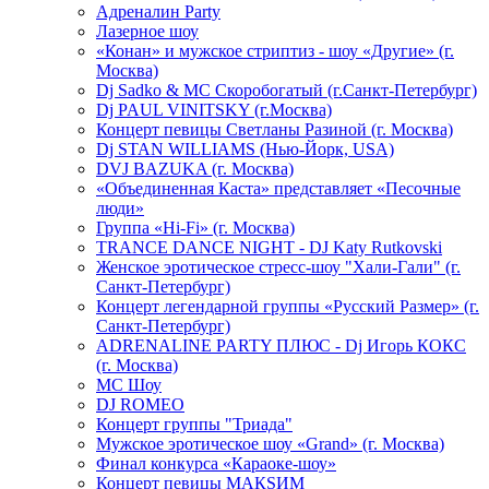
Адреналин Party
Лазерное шоу
«Конан» и мужское стриптиз - шоу «Другие» (г.
Москва)
Dj Sadko & МС Скоробогатый (г.Санкт-Петербург)
Dj PAUL VINITSKY (г.Москва)
Концерт певицы Светланы Разиной (г. Москва)
Dj STAN WILLIAMS (Нью-Йорк, USA)
DVJ BAZUKA (г. Москва)
«Объединенная Каста» представляет «Песочные
люди»
Группа «Hi-Fi» (г. Москва)
TRANCE DANCE NIGHT - DJ Katy Rutkovski
Женское эротическое стресс-шоу "Хали-Гали" (г.
Санкт-Петербург)
Концерт легендарной группы «Русский Размер» (г.
Санкт-Петербург)
ADRENALINE PARTY ПЛЮС - Dj Игорь КОКС
(г. Москва)
MC Шоу
DJ ROMEO
Концерт группы "Триада"
Мужское эротическое шоу «Grand» (г. Москва)
Финал конкурса «Караоке-шоу»
Концерт певицы МАКSИМ