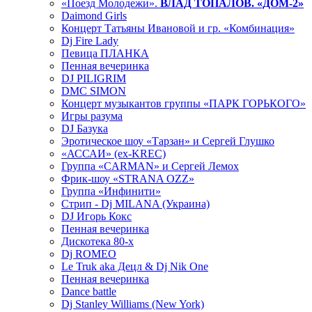
«Поезд Молодежи».
ВЛАД ТОПАЛОВ. «ДОМ-2»
Daimond Girls
Концерт Татьяны Ивановой и гр. «Комбинация»
Dj Fire Lady
Певица ПЛАНКА
Пенная вечеринка
DJ PILIGRIM
DMC SIMON
Концерт музыкантов группы «ПАРК ГОРЬКОГО»
Игры разума
DJ Базука
Эротическое шоу «Тарзан» и Сергей Глушко
«АССАИ» (ex-KREC)
Группа «CARMAN» и Сергей Лемох
Фрик-шоу «STRANA OZZ»
Группа «Инфинити»
Стрип - Dj MILANA (Украина)
DJ Игорь Кокс
Пенная вечеринка
Дискотека 80-х
Dj ROMEO
Le Truk aka Децл & Dj Nik One
Пенная вечеринка
Dance battle
Dj Stanley Williams (New York)