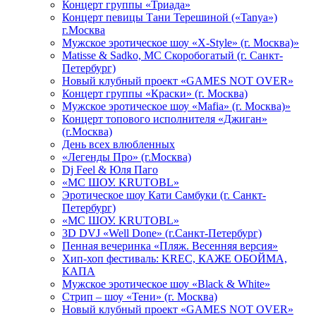
Концерт группы «Триада»
Концерт певицы Тани Терешиной («Tanya»)
г.Москва
Мужское эротическое шоу «X-Style» (г. Москва)»
Matissе & Sadko, MC Скоробогатый (г. Санкт-
Петербург)
Новый клубный проект «GAMES NOT OVER»
Концерт группы «Краски» (г. Москва)
Мужское эротическое шоу «Mafia» (г. Москва)»
Концерт топового исполнителя «Джиган»
(г.Москва)
День всех влюбленных
«Легенды Про» (г.Москва)
Dj Feel & Юля Паго
«МС ШОУ. KRUTOBL»
Эротическое шоу Кати Самбуки (г. Санкт-
Петербург)
«МС ШОУ. KRUTOBL»
3D DVJ «Well Done» (г.Санкт-Петербург)
Пенная вечеринка «Пляж. Весенняя версия»
Хип-хоп фестиваль: KREC, КАЖЕ ОБОЙМА,
КАПА
Мужское эротическое шоу «Black & White»
Стрип – шоу «Тени» (г. Москва)
Новый клубный проект «GAMES NOT OVER»