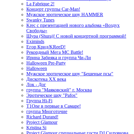
La Fabrique 2!
Концерт группы Car-Man!
Мужское эротическое шоу HAMMER
Swanky Tunes
Krec с презентацией нового альбома «Воздух
Свободы»
Шура (Shura)! С новой концертной программой!
Eximinds
Егор Крид/KReeD!
Рекордный Мега МС Battle!
Ирина Забияка и группа Чи-Ли
Halloween Pre-Party
Halloween
Мужское эротическое шоу "Бешеные псы"
Дискотека ХХ века
Лок - Дог
группа "Маяковский" г. Москва
Эротическое шоу "Pafos"
Группа Hi-Fi
T1One в первые в Самаре!
группа Многоточие
Richard Durand!
Project Glamour
Kristina Si
Project Glamour специальные гости DJ Силуянова