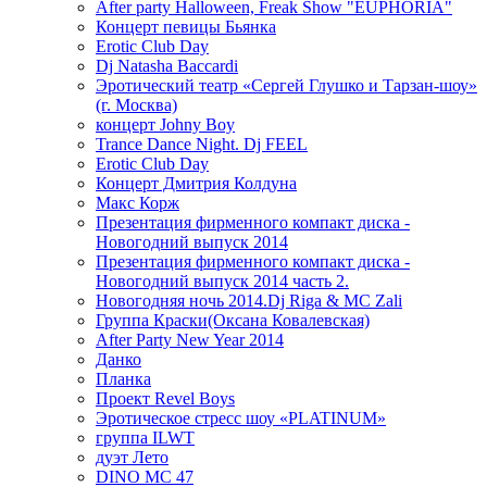
After party Halloween, Freak Show "EUPHORIA"
Концерт певицы Бьянка
Erotic Club Day
Dj Natasha Baccardi
Эротический театр «Сергей Глушко и Тарзан-шоу»
(г. Москва)
концерт Johny Boy
Trance Dance Night. Dj FEEL
Erotic Club Day
Концерт Дмитрия Колдуна
Макс Корж
Презентация фирменного компакт диска -
Новогодний выпуск 2014
Презентация фирменного компакт диска -
Новогодний выпуск 2014 часть 2.
Новогодняя ночь 2014.Dj Riga & MC Zali
Группа Краски(Оксана Ковалевская)
After Party New Year 2014
Данко
Планка
Проект Revel Boys
Эротическое стресс шоу «PLATINUM»
группа ILWT
дуэт Лето
DINO MC 47