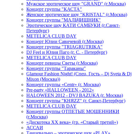
Мужское эротическое шоу "GRAND" (г.Москва)
Концерт группы "КАСТА"
Женское эротическое шоу "KRISTAL" (г.Москва)
Концерт группы "МАЛЬЧИШНИК"
Эротическое шоу КАТИ САМБУКИ (г.Санкт-
Петербург)
METELICA CLUB DAY
Концерт Юлии Савичевой (г.Москва)
Концерт группы "TRIAGRUTRIKA"
DJ Feel и Юлия Паго (г. С. - Петербург)
METELICA CLUB DAY
Концерт певицы Светы (г.Москва)
Концерт группы "Тараканы"
Glamour Fashion Night! (Спец. Гость – Dj Sveta & Dj
Mixon (Москва))
Концерт группы «Centr» (г. Москва)
Pre-party «HALLOWEEN - 2012»
HALOWEEN 2012 - DVJ BAZUKA (г. Москва)
Концерт группы "КНЯZZ" (г. Санкт-Петербург)
METELICA CLUB DAY
Концерт группы ОТПЕТЫЕ МОШЕННИКИ
(г.Москва)
«Дискотека ХХ века» (гр. «Старый третий»)
АССАИ
Танцевально – эротическое шоу «PLAY»