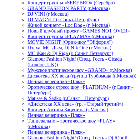
Концерт группы «SEREBRO» (Серебро)
GRAND FASHION PARTY (г.Москва)
DJ VINI (г.Москва)
DJ MAGNIT (г.Санкт-Петербург)
Живой концерт «Loc Dog» (г. Москва)
Новый клубный проект «GAMES NOT OVER»
Концерт группы «PLAZMA» (г.Москва)
MOVIE NIGHT (Фрик-шоу "Эйфория")
Птаха, МС Дым, Dj Nik One (г.Москва)
МС Жан & Dj Riga (г. Санкт-Петербург)
Glamour Fashion Night! (Спец. Гость - Cicada
(London, UK))
Мужское эротическое шоу «GRAND» (г.Москва)
Дискотека XX века (группа Турбомода (г.Москва))
Пенная вечеринка «Пляж»
Эротическое стресс шоу «PLATINUM» (г.Санкт –
Петербург)
Matisse & Sadko (г.Санкт – Петербург)
«Дискотека ХХ века» (гр. «Старый третий»)
Концерт Антона Зацепина (г.Москва)
Пенная вечеринка «Пляж»
Танцевально – эротическое шоу «PLAY»
(г.Москва)
Пенная вечеринка «Пляж»
Glamour Fashion Night! (Спец. Гость - Dj Юрий