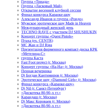
Группа «Триада»
Группа «Ласковый Май»
Открытие весенней клубной сессии
Финал конкурса Караоке-шоу
Александр Иванов и группа «Рондо»
Мужское эротическое шоу Made in Heaven
Международный женский день
TECHNO RAVE с участием DJ SHUSHUKIN
Концерт группы «Quest Pistols»
Птаха (ex. CENTR)
МС Жан и DJ Riga
Презентация фирменного компакт-диска КРК
«Метелица-С»
группа Каста
Fast Foot project (г. Москва)
Концерт группы «На-На» (г. Москва)
Пенная вечеринка
Dj Богдан Кантимиров (г. Москва)
Эротическое шоу «Diamond Girls» (г. Москва)
Финал конкурса «Караоке-шоу»
Dj Nil (г. Санкт-Петербург)
«Дискотека 80-90–х гг.»
Карандаш (г. Москва)
Dj Макс Короваев (г. Москва)
«Дискотека 80-90–х гг.»