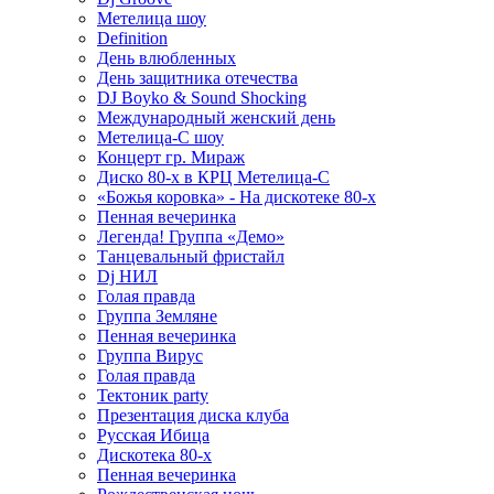
Метелица шоу
Definition
День влюбленных
День защитника отечества
DJ Boyko & Sound Shocking
Международный женский день
Метелица-С шоу
Концерт гр. Мираж
Диско 80-х в КРЦ Метелица-С
«Божья коровка» - На дискотеке 80-х
Пенная вечеринка
Легенда! Группа «Демо»
Танцевальный фристайл
Dj НИЛ
Голая правда
Группа Земляне
Пенная вечеринка
Группа Вирус
Голая правда
Тектоник party
Презентация диска клуба
Русская Ибица
Дискотека 80-х
Пенная вечеринка