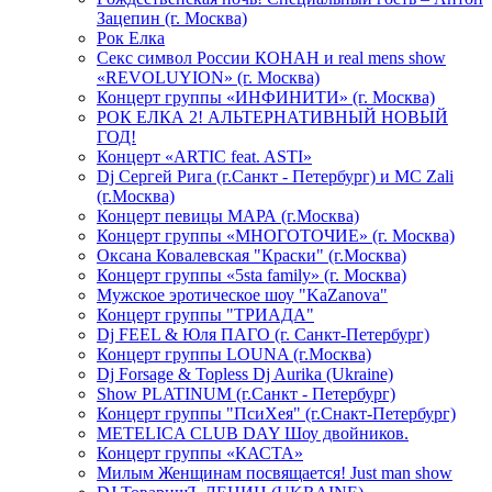
Зацепин (г. Москва)
Рок Елка
Секс символ России КОНАН и real mens show
«REVOLUYION» (г. Москва)
Концерт группы «ИНФИНИТИ» (г. Москва)
РОК ЕЛКА 2! АЛЬТЕРНАТИВНЫЙ НОВЫЙ
ГОД!
Концерт «ARTIC feat. ASTI»
Dj Сергей Рига (г.Санкт - Петербург) и MC Zali
(г.Москва)
Концерт певицы МАРА (г.Москва)
Концерт группы «МНОГОТОЧИЕ» (г. Москва)
Оксана Ковалевская "Краски" (г.Москва)
Концерт группы «5sta family» (г. Москва)
Мужское эротическое шоу "KaZanova"
Концерт группы "ТРИАДА"
Dj FEEL & Юля ПАГО (г. Санкт-Петербург)
Концерт группы LOUNA (г.Москва)
Dj Forsage & Topless Dj Aurika (Ukraine)
Show PLATINUM (г.Санкт - Петербург)
Концерт группы "ПсиХея" (г.Снакт-Петербург)
METELICA CLUB DAY Шоу двойников.
Концерт группы «КАСТА»
Милым Женщинам посвящается! Just man show