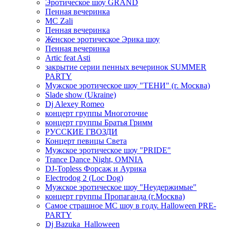
Эротическое шоу GRAND
Пенная вечеринка
MC Zali
Пенная вечеринка
Женское эротическое Эрика шоу
Пенная вечеринка
Artic feat Asti
закрытие серии пенных вечеринок SUMMER
PARTY
Мужское эротическое шоу "ТЕНИ" (г. Москва)
Slade show (Ukraine)
Dj Alexey Romeo
концерт группы Многоточие
концерт группы Братья Гримм
РУССКИЕ ГВОЗДИ
Концерт певицы Света
Мужское эротическое шоу "PRIDE"
Trance Dance Night, OMNIA
DJ-Topless Форсаж и Аурика
Electrodog 2 (Loc Dog)
Мужское эротическое шоу "Неудержимые"
концерт группы Пропаганда (г.Москва)
Самое страшное МС шоу в году. Halloween PRE-
PARTY
Dj Bazuka_Halloween