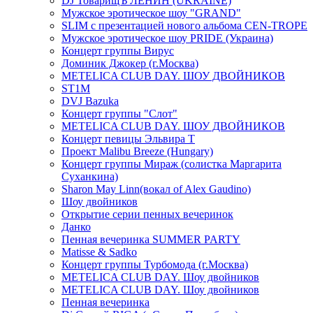
DJ ТоварищЪ ЛЕНИН (UKRAINE)
Мужское эротическое шоу "GRAND"
SLIM с презентацией нового альбома CEN-TROPE
Мужское эротическое шоу PRIDE (Украина)
Концерт группы Вирус
Доминик Джокер (г.Москва)
METELICA CLUB DAY. ШОУ ДВОЙНИКОВ
ST1M
DVJ Bazuka
Концерт группы "Слот"
METELICA CLUB DAY. ШОУ ДВОЙНИКОВ
Концерт певицы Эльвира Т
Проект Malibu Breeze (Hungary)
Концерт группы Мираж (солистка Маргарита
Суханкина)
Sharon May Linn(вокал of Alex Gaudino)
Шоу двойников
Открытие серии пенных вечеринок
Данко
Пенная вечеринка SUMMER PARTY
Matisse & Sadko
Концерт группы Турбомода (г.Москва)
METELICA CLUB DAY. Шоу двойников
METELICA CLUB DAY. Шоу двойников
Пенная вечеринка