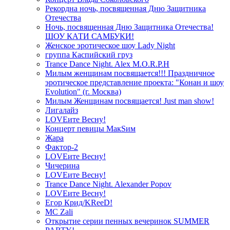
Рекордна ночь, посвященная Дню Защитника
Отечества
Ночь, посвященная Дню Защитника Отечества!
ШОУ КАТИ САМБУКИ!
Женское эротическое шоу Lady Night
группа Каспийский груз
Trance Dance Night. Alex M.O.R.P.H
Милым женщинам посвящается!!! Праздничное
эротическое представление проекта: "Конан и шоу
Evolution" (г. Москва)
Милым Женщинам посвящается! Just man show!
Лигалайз
LOVEите Весну!
Концерт певицы МакSим
Жара
Фактор-2
LOVEите Весну!
Чичерина
LOVEите Весну!
Trance Dance Night. Alexander Popov
LOVEите Весну!
Егор Крид/KReeD!
MC Zali
Открытие серии пенных вечеринок SUMMER