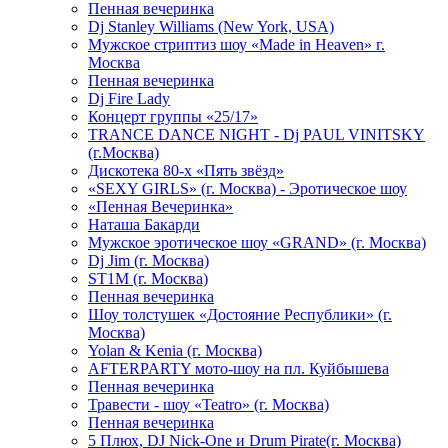
Пенная вечеринка
Dj Stanley Williams (New York, USA)
Мужское стриптиз шоу «Made in Heaven» г.
Москва
Пенная вечеринка
Dj Fire Lady
Концерт группы «25/17»
TRANCE DANCE NIGHT - Dj PAUL VINITSKY
(г.Москва)
Дискотека 80-х «Пять звёзд»
«SEXY GIRLS» (г. Москва) - Эротическое шоу
«Пенная Вечеринка»
Hаташа Бакарди
Мужское эротическое шоу «GRAND» (г. Москва)
Dj Jim (г. Москва)
ST1M (г. Москва)
Пенная вечеринка
Шоу толстушек «Достояние Республики» (г.
Москва)
Yolan & Kenia (г. Москва)
AFTERPARTY мото-шоу на пл. Куйбышева
Пенная вечеринка
Травести - шоу «Teatro» (г. Москва)
Пенная вечеринка
5 Плюх, DJ Nick-One и Drum Pirate(г. Москва)