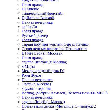
Рождественская ночь
Голая правда
Dj Antonio
Танцевальный фристайл
Dj Наташа Baccardi
Пенная вечеринка
гр.Чи-Ли
Голая правда
Русский размер
Голая правда
Тарзан шоу при участии Сергея Глушко
Серия пенных вечеринок Пенно-пласт
DJ Fire Lady (г. Москва)
Голая правда
группа Винтаж (г. Москва)
8 Марта
Международный день DJ
Рома Жуков
Пенная вечеринка
Света (г. Москва)
Звуковая терапия
Bobina(Дмитрий Алмазов). Золотая ночь OLMECA
Пенная вечеринка
группа Лицей (г. Москва)
Презентация диска «Метелица-С» выпуск 2