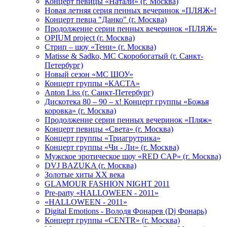
Концерт певицы «Натали» (г. Москва)
Новая летняя серия пенных вечеринок «ПЛЯЖ»!
Концерт певца "Данко" (г. Москва)
Продолжение серии пенных вечеринок «ПЛЯЖ»
OPIUM project (г. Москва)
Стрип – шоу «Тени» (г. Москва)
Matissе & Sadko, MC Скоробогатый (г. Санкт-
Петербург)
Новый сезон «МС ШОУ»
Концерт группы «КАСТА»
Anton Liss (г. Санкт-Петербург)
Дискотека 80 – 90 – х! Концерт группы «Божья
коровка» (г. Москва)
Продолжение серии пенных вечеринок «Пляж»
Концерт певицы «Света» (г. Москва)
Концерт группы «Триагрутрика»
Концерт группы «Чи - Ли» (г. Москва)
Мужское эротическое шоу «RED CAP» (г. Москва)
DVJ BAZUKA (г. Москва)
Золотые хиты XX века
GLAMOUR FASHION NIGHT 2011
Pre-party «HALLOWEEN - 2011»
«HALLOWEEN - 2011»
Digital Emotions - Володя Фонарев (Dj Фонарь)
Концерт группы «CENTR» (г. Москва)