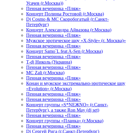
Усачев (г.Москва))
Пенная вечеринка «Пляж»
Концерт Полины Ростовой (г.Москва)
Dj Cosmo & МС Скоробогатый (г.Санкт-
Петербург)
Концерт Александра Айвазова (г.Москва)
Пенная вечеринка «Пляж»
Мужское эротическое шоу «X-Style» (г. Москва)»
Пенная вечеринка «Пляж»
Концерт Samo`L feat A-Sen (г.Москва)
Пенная вечеринка «Пляж»
Т-dj Николь (Украина)
Пенная вечеринка «Пляж»
МС Zali (г.Москва)
Пенная вечеринка «Пляж»
Конан и мужское экстремально-эротическое шоу
«Evolution» (г.Москва)
Пенная вечеринка «Пляж»
Пенная вечеринка «Пляж»
Концерт группы «S*NEЖNO» (г.Санкт-
Петербург), а также Ron May (dj set)
Пенная вечеринка «Пляж»
Концерт группы «Планка» (г.Москва)
Пенная вечеринка «Пляж»
Dj Сергей Рига (г.Санкт-Петербург)