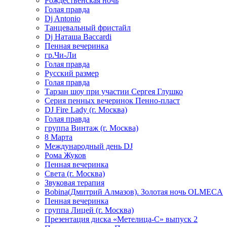
Рождественская ночь
Голая правда
Dj Antonio
Танцевальный фристайл
Dj Наташа Baccardi
Пенная вечеринка
гр.Чи-Ли
Голая правда
Русский размер
Голая правда
Тарзан шоу при участии Сергея Глушко
Серия пенных вечеринок Пенно-пласт
DJ Fire Lady (г. Москва)
Голая правда
группа Винтаж (г. Москва)
8 Марта
Международный день DJ
Рома Жуков
Пенная вечеринка
Света (г. Москва)
Звуковая терапия
Bobina(Дмитрий Алмазов). Золотая ночь OLMECA
Пенная вечеринка
группа Лицей (г. Москва)
Презентация диска «Метелица-С» выпуск 2