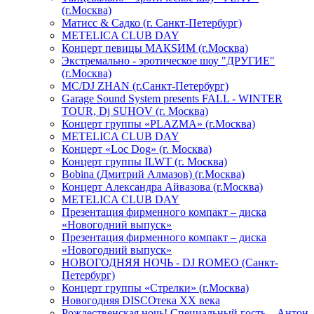
(г.Москва)
Матисс & Садко (г. Санкт-Петербург)
METELICA CLUB DAY
Концерт певицы МАКSИМ (г.Москва)
Экстремально - эротическое шоу "ДРУГИЕ"
(г.Москва)
МС/DJ ZHAN (г.Санкт-Петербург)
Garage Sound System presents FALL - WINTER
TOUR, Dj SUHOV (г. Москва)
Концерт группы «PLAZMA» (г.Москва)
METELICA CLUB DAY
Концерт «Loc Dog» (г. Москва)
Концерт группы ILWT (г. Москва)
Bobina (Дмитрий Алмазов) (г.Москва)
Концерт Александра Айвазова (г.Москва)
METELICA CLUB DAY
Презентация фирменного компакт – диска
«Новогодний выпуск»
Презентация фирменного компакт – диска
«Новогодний выпуск»
НОВОГОДНЯЯ НОЧЬ - DJ ROMEO (Санкт-
Петербург)
Концерт группы «Стрелки» (г.Москва)
Новогодняя DISCOтека ХХ века
Рождественская ночь! Специальный гость – Антон