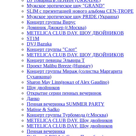
DJ ТоварищЪ ЛЕНИН (UKRAINE)
Мужское эротическое шоу "GRAND"
SLIM с презентацией нового альбома CEN-TROPE
Мужское эротическое шоу PRIDE (Украина)
Концерт группы Вирус
Доминик Джокер (г.Москва)
METELICA CLUB DAY. ШОУ ДВОЙНИКОВ
ST1M
DVJ Bazuka
Концерт группы "Слот"
METELICA CLUB DAY. ШОУ ДВОЙНИКОВ
Концерт певицы Эльвира Т
Проект Malibu Breeze (Hungary)
Концерт группы Мираж (солистка Маргарита
Суханкина)
Sharon May Linn(вокал of Alex Gaudino)
Шоу двойников
Открытие серии пенных вечеринок
Данко
Пенная вечеринка SUMMER PARTY
Matisse & Sadko
Концерт группы Турбомода (г.Москва)
METELICA CLUB DAY. Шоу двойников
METELICA CLUB DAY. Шоу двойников
Пенная вечеринка