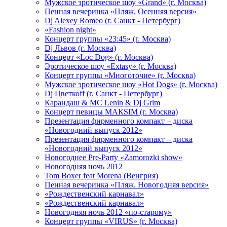
Мужское эротическое шоу «Grand» (г. Москва)
Пенная вечеринка «Пляж. Осенняя версия»
Dj Alexey Romeo (г. Санкт - Петербург)
«Fashion night»
Концерт группы «23:45» (г. Москва)
Dj Львов (г. Москва)
Концерт «Loc Dog» (г. Москва)
Эротическое шоу «Extasy» (г. Москва)
Концерт группы «Многоточие» (г. Москва)
Мужское эротическое шоу «Hot Dogs» (г. Москва)
Dj Цветкоff (г. Санкт - Петербург)
Карандаш & МС Lenin & Dj Grim
Концерт певицы МАКSIМ (г. Москва)
Презентация фирменного компакт – диска
«Новогодний выпуск 2012»
Презентация фирменного компакт – диска
«Новогодний выпуск 2012»
Новогоднее Pre-Party «Zamorozki show»
Новогодняя ночь 2012
Tom Boxer feat Morena (Венгрия)
Пенная вечеринка «Пляж. Новогодняя версия»
«Рождественский карнавал»
«Рождественский карнавал»
Новогодняя ночь 2012 «по-старому»
Концерт группы «VIRUS» (г. Москва)