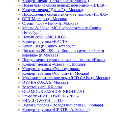
Концерт певицы «Натали» (г. Москва)
Новая летняя серия пенных вечеринок «ПЛЯЖ»!
Концерт певца "Данко" (г. Москва)
Продолжение серии пенных вечеринок «ПЛЯЖ»
OPIUM project (г. Москва)
Стрип – шоу «Тени» (г. Москва)
Matissе & Sadko, MC Скоробогатый (г. Санкт-
Петербург)
Новый сезон «МС ШОУ»
Концерт группы «КАСТА»
Anton Liss (г. Санкт-Петербург)
Дискотека 80 – 90 – х! Концерт группы «Божья
коровка» (г. Москва)
Продолжение серии пенных вечеринок «Пляж»
Концерт певицы «Света» (г. Москва)
Концерт группы «Триагрутрика»
Концерт группы «Чи - Ли» (г. Москва)
Мужское эротическое шоу «RED CAP» (г. Москва)
DVJ BAZUKA (г. Москва)
Золотые хиты XX века
GLAMOUR FASHION NIGHT 2011
Pre-party «HALLOWEEN - 2011»
«HALLOWEEN - 2011»
Digital Emotions - Володя Фонарев (Dj Фонарь)
Концерт группы «CENTR» (г. Москва)