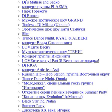
Dj`s Matisse and Sadko
концерт группы PLAZMA
Парк Горького
Dj Romeo
Мужское эротическое шоу GRAND
Topless - Dj Milana (Ukraine)
Эротическое шок шоу Кати Самбуки
Slim
Trance Dance Night. KYAU & ALBERT
концерт Влада Соколовского
LOVEите Весну
Мужское эротическое шоу "ТЕНИ"
Концерт группы Инфинити
LOVEите весну! Part 3! Весенняя лихорадка!
Dj RIGA
концерт Artic feat Asti
Russian Hip – Hop Station, группа Восточный округ
Trance Dance Night, Omnia
"Молодежка", специальный гость группа
"Интонация"
Открытие серии пенных вечеринок Summer Party
"Конан и шоу Evolution" (г.Москва)
Black Star inc. Natan
Summer Party
Дискотека ХХ века. Игорек