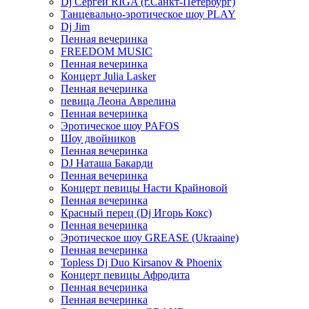
Dj Сергей RIGA (г.Санкт-Петербург)
Танцевально-эротическое шоу PLAY
Dj Jim
Пенная вечеринка
FREEDOM MUSIC
Пенная вечеринка
Концерт Julia Lasker
Пенная вечеринка
певица Леона Аврелина
Пенная вечеринка
Эротическое шоу PAFOS
Шоу двойников
Пенная вечеринка
DJ Наташа Бакарди
Пенная вечеринка
Концерт певицы Насти Крайновой
Пенная вечеринка
Красный перец (Dj Игорь Кокс)
Пенная вечеринка
Эротическое шоу GREASE (Ukraaine)
Пенная вечеринка
Topless Dj Duo Kirsanov & Phoenix
Концерт певицы Афродита
Пенная вечеринка
Пенная вечеринка