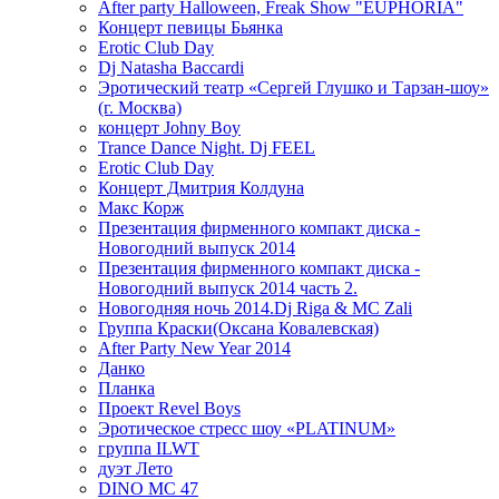
After party Halloween, Freak Show "EUPHORIA"
Концерт певицы Бьянка
Erotic Club Day
Dj Natasha Baccardi
Эротический театр «Сергей Глушко и Тарзан-шоу»
(г. Москва)
концерт Johny Boy
Trance Dance Night. Dj FEEL
Erotic Club Day
Концерт Дмитрия Колдуна
Макс Корж
Презентация фирменного компакт диска -
Новогодний выпуск 2014
Презентация фирменного компакт диска -
Новогодний выпуск 2014 часть 2.
Новогодняя ночь 2014.Dj Riga & MC Zali
Группа Краски(Оксана Ковалевская)
After Party New Year 2014
Данко
Планка
Проект Revel Boys
Эротическое стресс шоу «PLATINUM»
группа ILWT
дуэт Лето
DINO MC 47