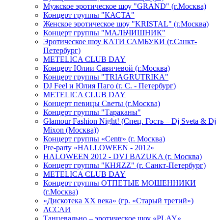
Мужское эротическое шоу "GRAND" (г.Москва)
Концерт группы "КАСТА"
Женское эротическое шоу "KRISTAL" (г.Москва)
Концерт группы "МАЛЬЧИШНИК"
Эротическое шоу КАТИ САМБУКИ (г.Санкт-
Петербург)
METELICA CLUB DAY
Концерт Юлии Савичевой (г.Москва)
Концерт группы "TRIAGRUTRIKA"
DJ Feel и Юлия Паго (г. С. - Петербург)
METELICA CLUB DAY
Концерт певицы Светы (г.Москва)
Концерт группы "Тараканы"
Glamour Fashion Night! (Спец. Гость – Dj Sveta & Dj
Mixon (Москва))
Концерт группы «Centr» (г. Москва)
Pre-party «HALLOWEEN - 2012»
HALOWEEN 2012 - DVJ BAZUKA (г. Москва)
Концерт группы "КНЯZZ" (г. Санкт-Петербург)
METELICA CLUB DAY
Концерт группы ОТПЕТЫЕ МОШЕННИКИ
(г.Москва)
«Дискотека ХХ века» (гр. «Старый третий»)
АССАИ
Танцевально – эротическое шоу «PLAY»