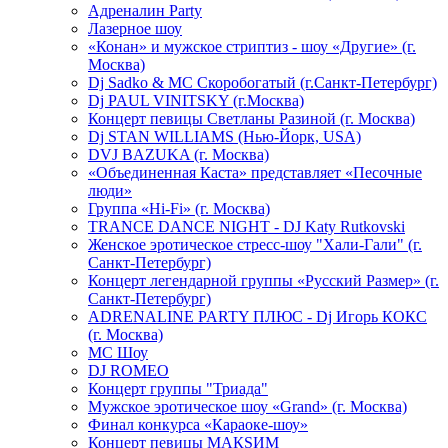
Адреналин Party
Лазерное шоу
«Конан» и мужское стриптиз - шоу «Другие» (г.
Москва)
Dj Sadko & МС Скоробогатый (г.Санкт-Петербург)
Dj PAUL VINITSKY (г.Москва)
Концерт певицы Светланы Разиной (г. Москва)
Dj STAN WILLIAMS (Нью-Йорк, USA)
DVJ BAZUKA (г. Москва)
«Объединенная Каста» представляет «Песочные
люди»
Группа «Hi-Fi» (г. Москва)
TRANCE DANCE NIGHT - DJ Katy Rutkovski
Женское эротическое стресс-шоу "Хали-Гали" (г.
Санкт-Петербург)
Концерт легендарной группы «Русский Размер» (г.
Санкт-Петербург)
ADRENALINE PARTY ПЛЮС - Dj Игорь КОКС
(г. Москва)
MC Шоу
DJ ROMEO
Концерт группы "Триада"
Мужское эротическое шоу «Grand» (г. Москва)
Финал конкурса «Караоке-шоу»
Концерт певицы МАКSИМ