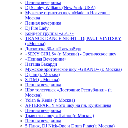
Пенная вечеринка
Dj Stanley Williams (New York, USA)
Мужское стриптиз шоу «Made in Heaven» г.
Москва
Пенная вечеринка
Dj Fire Lady
Концерт группы «25/17»
TRANCE DANCE NIGHT - Dj PAUL VINITSKY
(г.Москва)
Дискотека 80-х «Пять звёзд»
«SEXY GIRLS» (г. Москва) - Эротическое шоу
«Пенная Вечеринка»
Hаташа Бакарди
Мужское эротическое шоу «GRAND» (г. Москва)
Dj Jim (г. Москва)
ST1M (г. Москва)
Пенная вечеринка
Шоу толстушек «Достояние Республики» (г.
Москва)
Yolan & Kenia (г. Москва)
AFTERPARTY мото-шоу на пл. Куйбышева
Пенная вечеринка
Травести - шоу «Teatro» (г. Москва)
Пенная вечеринка
5 Плюх, DJ Nick-One и Drum Pirate(г. Москва)