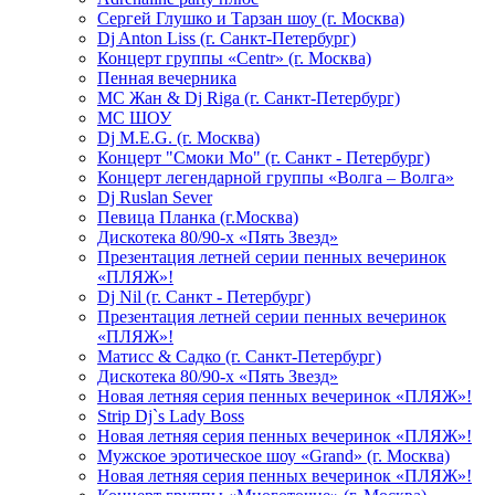
Сергей Глушко и Тарзан шоу (г. Москва)
Dj Anton Liss (г. Санкт-Петербург)
Концерт группы «Centr» (г. Москва)
Пенная вечерника
МС Жан & Dj Riga (г. Санкт-Петербург)
МС ШОУ
Dj M.E.G. (г. Москва)
Концерт "Смоки Мо" (г. Санкт - Петербург)
Концерт легендарной группы «Волга – Волга»
Dj Ruslan Sever
Певица Планка (г.Москва)
Дискотека 80/90-х «Пять Звезд»
Презентация летней серии пенных вечеринок
«ПЛЯЖ»!
Dj Nil (г. Санкт - Петербург)
Презентация летней серии пенных вечеринок
«ПЛЯЖ»!
Матисс & Садко (г. Санкт-Петербург)
Дискотека 80/90-х «Пять Звезд»
Новая летняя серия пенных вечеринок «ПЛЯЖ»!
Strip Dj`s Lady Boss
Новая летняя серия пенных вечеринок «ПЛЯЖ»!
Мужское эротическое шоу «Grand» (г. Москва)
Новая летняя серия пенных вечеринок «ПЛЯЖ»!