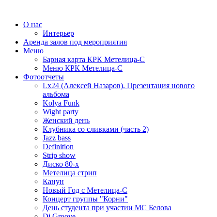
О нас
Интерьер
Аренда залов под мероприятия
Меню
Барная карта КРК Метелица-С
Меню КРК Метелица-С
Фотоотчеты
Lx24 (Алексей Назаров). Презентация нового
альбома
Kolya Funk
Wight party
Женский день
Клубника со сливками (часть 2)
Jazz bass
Definition
Strip show
Диско 80-х
Метелица стрип
Канун
Новый Год с Метелица-С
Концерт группы "Корни"
День студента при участии МС Белова
Dj Groove