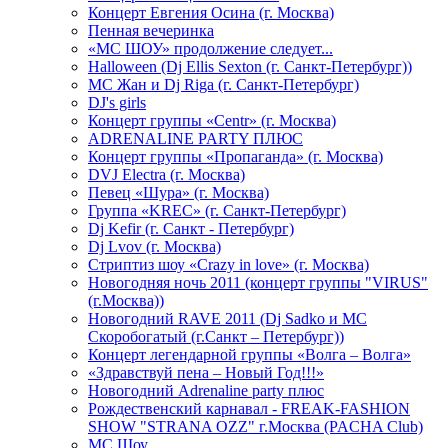
Концерт Евгения Осина (г. Москва)
Пенная вечеринка
«МС ШОУ» продолжение следует...
Halloween (Dj Ellis Sexton (г. Санкт-Петербург))
МС Жан и Dj Riga (г. Санкт-Петербург)
DJ's girls
Концерт группы «Centr» (г. Москва)
ADRENALINE PARTY ПЛЮС
Концерт группы «Пропаганда» (г. Москва)
DVJ Electra (г. Москва)
Певец «Шура» (г. Москва)
Группа «KREC» (г. Санкт-Петербург)
Dj Kefir (г. Санкт - Петербург)
Dj Lvov (г. Москва)
Стриптиз шоу «Crazy in love» (г. Москва)
Новогодняя ночь 2011 (концерт группы "VIRUS"
(г.Москва))
Новогодний RAVE 2011 (Dj Sadko и MC
Скоробогатый (г.Санкт – Петербург))
Концерт легендарной группы «Волга – Волга»
«Здравствуй пена – Новый Год!!!»
Новогодний Adrenaline party плюс
Рождественский карнавал - FREAK-FASHION
SHOW "STRANA OZZ" г.Москва (PACHA Club)
MC Шоу