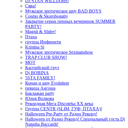
DJ STAN WILLIAMS!
Сява!
Мужское эротическое шоу BAD BOYS
Cosmo & Skorobogatiy
Закрытие серии пенных вечеринок SUMMER
PARTY!
Magnit & Slider!
Птаха
группа Инфинити
Kristina Si
Мужское эротическое Sexmanshow
TRAP CLUB SHOW!
МОТ
Каспийский груз
Dj BOBINA
5STA FAMILY!
Конан и шоу Evolution
певица Ангина
Баклажан party
Юлия Волкова
Рекордная Мега Discoteka XX века
Группа CENTR (SLIM, ГУФ, ПТАХА)!
Halloween Pre-Party от Радио Рекорд!
Halloween от Радио Рекорд! Специальный гость Dj
Natasha Baccardi!