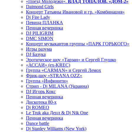
«Поезд Молодежи».
ВЛАД ТОПАЛОВ. «ДОМ-2»
Daimond Girls
Концерт Татьяны Ивановой и гр. «Комбинация»
Dj Fire Lady
Певица ПЛАНКА
Пенная вечеринка
DJ PILIGRIM
DMC SIMON
Концерт музыкантов группы «ПАРК ГОРЬКОГО»
Игры разума
DJ Базука
Эротическое шоу «Тарзан» и Сергей Глушко
«АССАИ» (ex-KREC)
Группа «CARMAN» и Сергей Лемох
Фрик-шоу «STRANA OZZ»
Группа «Инфинити»
Стрип - Dj MILANA (Украина)
DJ Игорь Кокс
Пенная вечеринка
Дискотека 80-х
Dj ROMEO
Le Truk aka Децл & Dj Nik One
Пенная вечеринка
Dance battle
Dj Stanley Williams (New York)