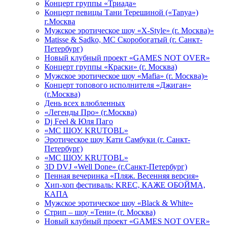
Концерт группы «Триада»
Концерт певицы Тани Терешиной («Tanya»)
г.Москва
Мужское эротическое шоу «X-Style» (г. Москва)»
Matissе & Sadko, MC Скоробогатый (г. Санкт-
Петербург)
Новый клубный проект «GAMES NOT OVER»
Концерт группы «Краски» (г. Москва)
Мужское эротическое шоу «Mafia» (г. Москва)»
Концерт топового исполнителя «Джиган»
(г.Москва)
День всех влюбленных
«Легенды Про» (г.Москва)
Dj Feel & Юля Паго
«МС ШОУ. KRUTOBL»
Эротическое шоу Кати Самбуки (г. Санкт-
Петербург)
«МС ШОУ. KRUTOBL»
3D DVJ «Well Done» (г.Санкт-Петербург)
Пенная вечеринка «Пляж. Весенняя версия»
Хип-хоп фестиваль: KREC, КАЖЕ ОБОЙМА,
КАПА
Мужское эротическое шоу «Black & White»
Стрип – шоу «Тени» (г. Москва)
Новый клубный проект «GAMES NOT OVER»