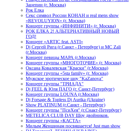
Зацепин (г. Москва)
Рок Елка
Секс символ России КОНАН и real mens show
«REVOLUYION» (г. Москва)
Концерт группы «ИНФИНИТИ» (г. Москва)
РОК ЕЛКА 2! АЛЬТЕРНАТИВНЫЙ НОВЫЙ
ГОД!
Концерт «ARTIC feat. ASTI»
Dj Сергей Рига (г.Санкт - Петербург) и MC Zali
(г.Москва)
Концерт певицы МАРА (г.Москва)
Концерт группы «МНОГОТОЧИЕ» (г. Москва)
Оксана Ковалевская "Краски" (г.Москва)
Концерт группы «5sta family» (г. Москва)
Мужское эротическое шоу "KaZanova"
Концерт группы "ТРИАДА"
Dj FEEL & Юля ПАГО (г. Санкт-Петербург)
Концерт группы LOUNA (г.Москва)
Dj Forsage & Topless Dj Aurika (Ukraine)
Show PLATINUM (г.Санкт - Петербург)
Концерт группы "ПсиХея" (г.Снакт-Петербург)
METELICA CLUB DAY Шоу двойников.
Концерт группы «КАСТА»
Милым Женщинам посвящается! Just man show