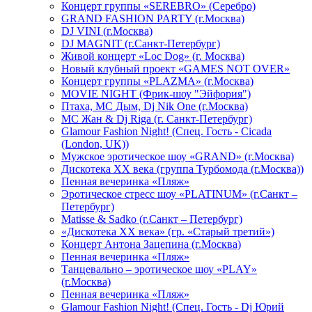
Концерт группы «SEREBRO» (Серебро)
GRAND FASHION PARTY (г.Москва)
DJ VINI (г.Москва)
DJ MAGNIT (г.Санкт-Петербург)
Живой концерт «Loc Dog» (г. Москва)
Новый клубный проект «GAMES NOT OVER»
Концерт группы «PLAZMA» (г.Москва)
MOVIE NIGHT (Фрик-шоу "Эйфория")
Птаха, МС Дым, Dj Nik One (г.Москва)
МС Жан & Dj Riga (г. Санкт-Петербург)
Glamour Fashion Night! (Спец. Гость - Cicada
(London, UK))
Мужское эротическое шоу «GRAND» (г.Москва)
Дискотека XX века (группа Турбомода (г.Москва))
Пенная вечеринка «Пляж»
Эротическое стресс шоу «PLATINUM» (г.Санкт –
Петербург)
Matisse & Sadko (г.Санкт – Петербург)
«Дискотека ХХ века» (гр. «Старый третий»)
Концерт Антона Зацепина (г.Москва)
Пенная вечеринка «Пляж»
Танцевально – эротическое шоу «PLAY»
(г.Москва)
Пенная вечеринка «Пляж»
Glamour Fashion Night! (Спец. Гость - Dj Юрий