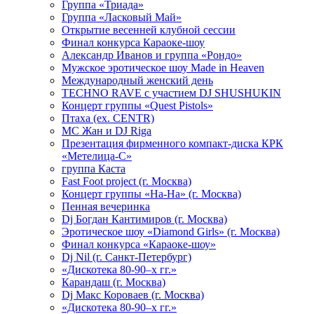
Группа «Триада»
Группа «Ласковый Май»
Открытие весенней клубной сессии
Финал конкурса Караоке-шоу
Александр Иванов и группа «Рондо»
Мужское эротическое шоу Made in Heaven
Международный женский день
TECHNO RAVE с участием DJ SHUSHUKIN
Концерт группы «Quest Pistols»
Птаха (ex. CENTR)
МС Жан и DJ Riga
Презентация фирменного компакт-диска КРК
«Метелица-С»
группа Каста
Fast Foot project (г. Москва)
Концерт группы «На-На» (г. Москва)
Пенная вечеринка
Dj Богдан Кантимиров (г. Москва)
Эротическое шоу «Diamond Girls» (г. Москва)
Финал конкурса «Караоке-шоу»
Dj Nil (г. Санкт-Петербург)
«Дискотека 80-90–х гг.»
Карандаш (г. Москва)
Dj Макс Короваев (г. Москва)
«Дискотека 80-90–х гг.»