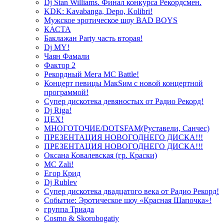
Dj Stan Williams. Финал конкурса Рекордсмен.
KDK: Kavabanga, Depo, Kolibri!
Мужское эротическое шоу BAD BOYS
КАСТА
Баклажан Party часть вторая!
Dj MY!
Чаян Фамали
Фактор 2
Рекордный Мега МС Battle!
Концерт певицы МакSим с новой концертной
программой!
Супер дискотека девяностых от Радио Рекорд!
Dj Riga!
ЦЕХ!
МНОГОТОЧИЕ/DOTSFAM(Руставели, Санчес)
ПРЕЗЕНТАЦИЯ НОВОГОДНЕГО ДИСКА!!!
ПРЕЗЕНТАЦИЯ НОВОГОДНЕГО ДИСКА!!!
Оксана Ковалевская (гр. Краски)
MC Zali!
Егор Крид
Dj Rublev
Супер дискотека двадцатого века от Радио Рекорд!
Событие: Эротическое шоу «Красная Шапочка»!
группа Триада
Cosmo & Skorobogatiy