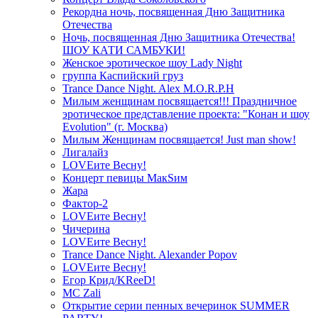
Рекордна ночь, посвященная Дню Защитника
Отечества
Ночь, посвященная Дню Защитника Отечества!
ШОУ КАТИ САМБУКИ!
Женское эротическое шоу Lady Night
группа Каспийский груз
Trance Dance Night. Alex M.O.R.P.H
Милым женщинам посвящается!!! Праздничное
эротическое представление проекта: "Конан и шоу
Evolution" (г. Москва)
Милым Женщинам посвящается! Just man show!
Лигалайз
LOVEите Весну!
Концерт певицы МакSим
Жара
Фактор-2
LOVEите Весну!
Чичерина
LOVEите Весну!
Trance Dance Night. Alexander Popov
LOVEите Весну!
Егор Крид/KReeD!
MC Zali
Открытие серии пенных вечеринок SUMMER