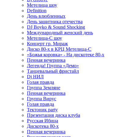
Метелица шоу
Definition
День влюбленных
День защитника отечества
DJ Boyko & Sound Shocking
Международный женский день
Метелица-С шоу
Концерт гр. Мираж
Диско 80-х в КРЦ Метелица-С
«Божья коровка» - На дискотеке 80-х
Пенная вечеринка
Легенда! Группа «Демо»
Танцевальный фристайл
Dj НИЛ
Голая правда
Группа Земляне
Пенная вечеринка
Группа Вирус
Голая правда
Тектоник party
Презентация диска клуба
Русская Ибица
Дискотека 80-х
Пенная вечеринка