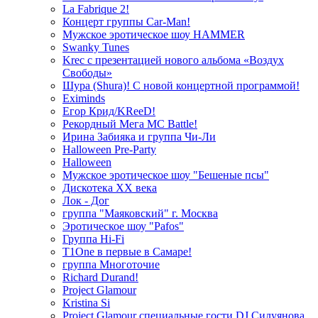
La Fabrique 2!
Концерт группы Car-Man!
Мужское эротическое шоу HAMMER
Swanky Tunes
Krec с презентацией нового альбома «Воздух
Свободы»
Шура (Shura)! С новой концертной программой!
Eximinds
Егор Крид/KReeD!
Рекордный Мега МС Battle!
Ирина Забияка и группа Чи-Ли
Halloween Pre-Party
Halloween
Мужское эротическое шоу "Бешеные псы"
Дискотека ХХ века
Лок - Дог
группа "Маяковский" г. Москва
Эротическое шоу "Pafos"
Группа Hi-Fi
T1One в первые в Самаре!
группа Многоточие
Richard Durand!
Project Glamour
Kristina Si
Project Glamour специальные гости DJ Силуянова