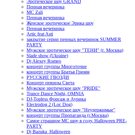
Эротическое шоу GRAND
Пенная вечеринка
MC Zali
Пенная вечеринка
Женское эротическое Эрика шоу
Пенная вечеринка
Artic feat Asti
закрытие серии пенных вечеринок SUMMER
PARTY
Мужское эротическое шоу "ТЕНИ" (г. Москва)
Slade show (Ukraine)
Dj Alexey Romeo
концерт группы Многоточие
концерт группы Братья Гримм
РУССКИЕ ГВОЗДИ
Концерт певицы Света
Мужское эротическое шоу "PRIDE"
Trance Dance Night, OMNIA
DJ-Topless Форсаж и Аурика
Electrodog 2 (Loc Dog)
Мужское эротическое шоу "Неудержимые"
концерт группы Пропаганда (г.Москва)
Самое страшное МС шоу в году. Halloween PRE-
PARTY
Dj Bazuka_Halloween