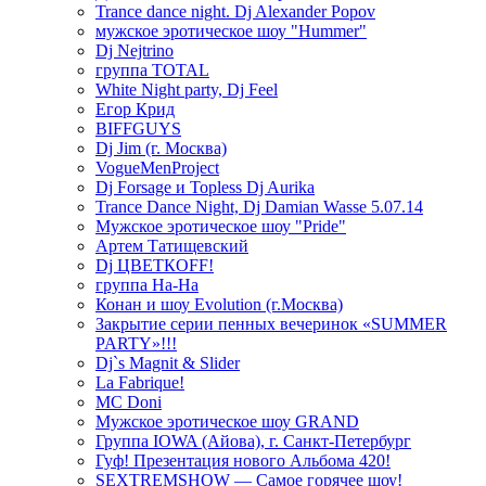
Trance dance night. Dj Alexander Popov
мужское эротическое шоу "Hummer"
Dj Nejtrino
группа TOTAL
White Night party, Dj Feel
Егор Крид
BIFFGUYS
Dj Jim (г. Москва)
VogueMenProject
Dj Forsage и Topless Dj Aurika
Trance Dance Night, Dj Damian Wasse 5.07.14
Мужское эротическое шоу "Pride"
Артем Татищевский
Dj ЦВЕТКOFF!
группа На-На
Конан и шоу Evolution (г.Москва)
Закрытие серии пенных вечеринок «SUMMER
PARTY»!!!
Dj`s Magnit & Slider
La Fabrique!
MC Doni
Мужское эротическое шоу GRAND
Группа IOWA (Айова), г. Санкт-Петербург
Гуф! Презентация нового Альбома 420!
SEXTREMSHOW — Самое горячее шоу!