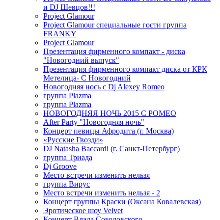
и DJ Шевцов!!!
Project Glamour
Project Glamour специальные гости группа
FRANKY
Project Glamour
Презентация фирменного компакт - диска
"Новогодний выпуск"
Презентация фирменного компакт диска от КРК
Метелица- С Новогодний
Новогодняя нось с Dj Alexey Romeo
группа Plazma
группа Plazma
НОВОГОДНЯЯ НОЧЬ 2015 C РОМЕО
After Party "Новогодняя ночь"
Концерт певицы Афродита (г. Москва)
«Русские Гвозди»
DJ Natasha Baccardi (г. Санкт-Петербург)
группа Триада
Dj Groove
Место встречи изменить нельзя
группа Вирус
Место встречи изменить нельзя - 2
Концерт группы Краски (Оксана Ковалевская)
Эротическое шоу Velvet
Концерт Влада Соколовского